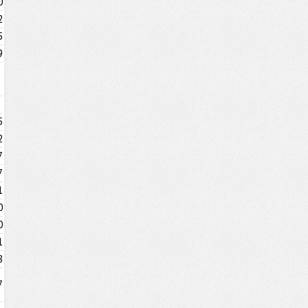
0
2
5
9
5
2
7
7
1
0
0
1
8
7