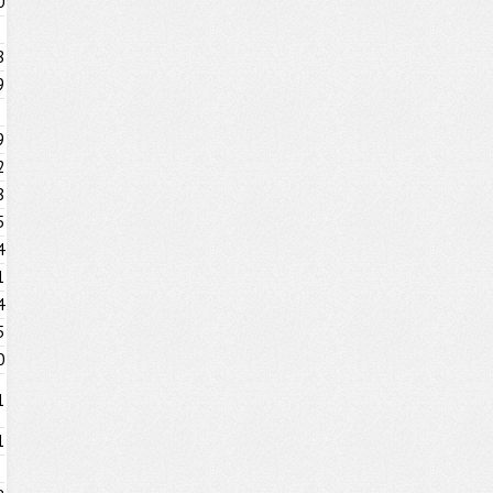
0
8
9
9
2
8
5
4
1
4
5
0
1
1