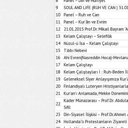
8
Panel – Din ve Hürriyet
9
SOUL AND LIFE (RUH VE CAN ) 31.0
10
Panel – Ruh ve Can
11
Panel – Kur’ân ve Evrim
12
21.01.2015 Prof.Dr. Mikail Bayram ”
13
Kelam Çalıştayı – Selefilik
14
Nüzul-ü İsa – Kelam Çalıştayı
15
Tıbbı Nebevi
16
Ahi Evren(Nasreddin Hoca)-Mevlan
17
Kelam Çalıştayı
18
Kelam Çalıştayları I : Ruh-Beden İli
19
Geleneksel Siyer Anlayışımıza Kur’an’
20
Finlandiyalı Luteryen Hristiyanlar
21
Kur’an’ı Anlamada, Mekke Dönemin
Kader Münazarası – Prof.Dr. Abdulaz
22
Sifil
23
Din-Siyaset İlişkisi – Prof.Dr.Ahmet
24
Hollanda’lı Protestanların Ziyareti