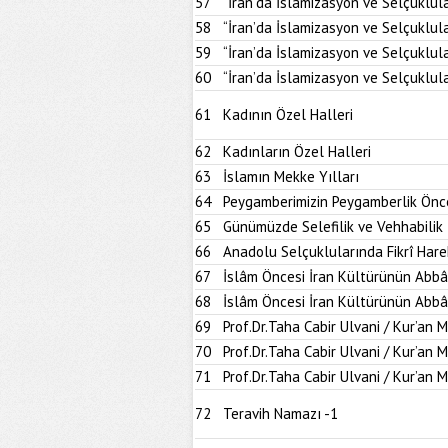
57
“İran’da İslamizasyon ve Selçuklul
58
“İran’da İslamizasyon ve Selçuklul
59
“İran’da İslamizasyon ve Selçuklul
60
“İran’da İslamizasyon ve Selçuklul
61
Kadının Özel Halleri
62
Kadınların Özel Halleri
63
İslamın Mekke Yılları
64
Peygamberimizin Peygamberlik Önce
65
Günümüzde Selefilik ve Vehhabilik
66
Anadolu Selçuklularında Fikrî Hare
67
İslâm Öncesi İran Kültürünün Abbâ
68
İslâm Öncesi İran Kültürünün Abbâ
69
Prof.Dr.Taha Cabir Ulvani / Kur’an 
70
Prof.Dr.Taha Cabir Ulvani / Kur’an 
71
Prof.Dr.Taha Cabir Ulvani / Kur’an 
72
Teravih Namazı -1