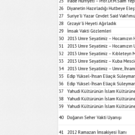
25
İrade Hürriyeti – Prof.Dr.M.Saim Ye
26
Diyanetin Hazırladığı Hutbeye Eleşt
27
Suriye’li Yazar Cevdet Said Vakfımız
28
Cezayir’li Heyeti Ağırladık
29
İmsak Vakti Gözlemleri
30
2013 Umre Seyatimiz – Hocamızın 
31
2013 Umre Seyatimiz – Hocamızın 
32
2013 Umre Seyatimiz – Kıbleteyn M
33
2013 Umre Seyatimiz – Kuba Mesci
34
2013 Umre Seyatimiz – Umre, İhram 
35
Edip Yüksel-İhsan Eliaçık Süleymani
36
Edip Yüksel-İhsan Eliaçık Süleymani
37
Yahudi Kültürünün İslam Kültürüne 
38
Yahudi Kültürünün İslam Kültürüne 
39
Yahudi Kültürünün İslam Kültürüne 
40
Doğanın Seher Vakti Uyanışı
41
2012 Ramazan İmsakiyesi İlanı