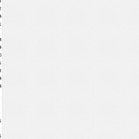
8
2
4
1
4
4
0
6
8
4
4
5
3