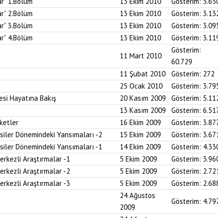
ar” 1.Bölüm
13 Ekim 2010
Gösterim:
3.65
ar” 2.Bölüm
13 Ekim 2010
Gösterim:
3.13
ar” 3.Bölüm
13 Ekim 2010
Gösterim:
3.09
ar” 4.Bölüm
13 Ekim 2010
Gösterim:
3.11
Gösterim:
11 Mart 2010
60.729
11 Şubat 2010
Gösterim:
272
25 Ocak 2010
Gösterim:
3.79
si Hayatına Bakış
20 Kasım 2009
Gösterim:
5.11
13 Kasım 2009
Gösterim:
6.51
ketler
16 Ekim 2009
Gösterim:
3.87
siler Dönemindeki Yansımaları -2
15 Ekim 2009
Gösterim:
3.67
siler Dönemindeki Yansımaları -1
14 Ekim 2009
Gösterim:
4.33
Merkezli Araştırmalar -1
5 Ekim 2009
Gösterim:
3.96
Merkezli Araştırmalar -2
5 Ekim 2009
Gösterim:
2.72
Merkezli Araştırmalar -3
5 Ekim 2009
Gösterim:
2.68
24 Ağustos
Gösterim:
4.79
2009