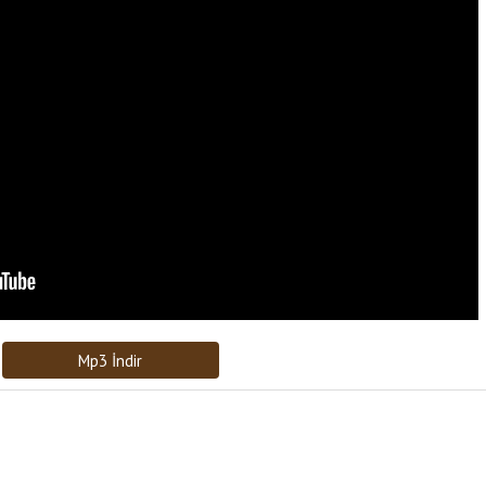
Bağlantıyı Gönderin
[recaptcha]
Mp3 İndir