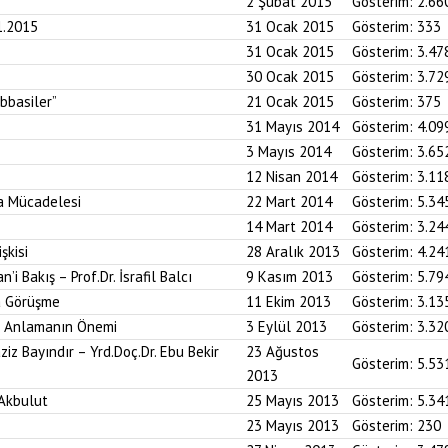
2 Şubat 2015
Gösterim:
2.66
1.2015
31 Ocak 2015
Gösterim:
333
31 Ocak 2015
Gösterim:
3.47
30 Ocak 2015
Gösterim:
3.72
Abbasiler”
21 Ocak 2015
Gösterim:
375
31 Mayıs 2014
Gösterim:
4.09
3 Mayıs 2014
Gösterim:
3.65
12 Nisan 2014
Gösterim:
3.11
a Mücadelesi
22 Mart 2014
Gösterim:
5.34
14 Mart 2014
Gösterim:
3.24
şkisi
28 Aralık 2013
Gösterim:
4.24
i Bakış – Prof.Dr. İsrafil Balcı
9 Kasım 2013
Gösterim:
5.79
la Görüşme
11 Ekim 2013
Gösterim:
3.13
i Anlamanın Önemi
3 Eylül 2013
Gösterim:
3.32
iz Bayındır – Yrd.Doç.Dr. Ebu Bekir
23 Ağustos
Gösterim:
5.53
2013
 Akbulut
25 Mayıs 2013
Gösterim:
5.34
23 Mayıs 2013
Gösterim:
230