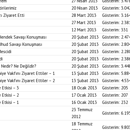
prem
27 Nisan 2013
Gösterim:
3.47
irilerimiz
20 Nisan 2013
Gösterim:
3.04
ı Ziyaret Etti
28 Mart 2013
Gösterim:
3.16
27 Mart 2013
Gösterim:
2.38
12 Mart 2013
Gösterim:
331
Hendek Savaşı Konuşması
20 Şubat 2013
Gösterim:
2.47
Uhud Savaşı Konuşması
20 Şubat 2013
Gösterim:
2.80
escidi
20 Şubat 2013
Gösterim:
2.28
di
20 Şubat 2013
Gösterim:
2.38
Nedir? Ne Değildir?
20 Şubat 2013
Gösterim:
3.44
ye Vakfını Ziyaret Ettiler – 1
13 Şubat 2013
Gösterim:
5.88
ye Vakfını Ziyaret Ettiler – 2
13 Şubat 2013
Gösterim:
4.53
Etkisi – 3
18 Ocak 2013
Gösterim:
205
Etkisi – 2
17 Ocak 2013
Gösterim:
207
Etkisi – 1
16 Ocak 2013
Gösterim:
232
23 Temmuz
Gösterim:
6.19
2012
18 Temmuz
Gösterim:
9.80