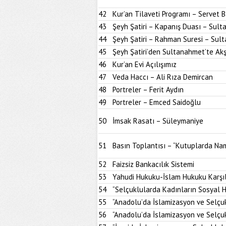
42
Kur’an Tilaveti Programı – Servet 
43
Şeyh Şatiri – Kapanış Duası – Sul
44
Şeyh Şatiri – Rahman Suresi – Sul
45
Şeyh Şatiri’den Sultanahmet’te A
46
Kur’an Evi Açılışımız
47
Veda Haccı – Ali Rıza Demircan
48
Portreler – Ferit Aydın
49
Portreler – Emced Saidoğlu
50
İmsak Rasatı – Süleymaniye
51
Basın Toplantısı – “Kutuplarda Nam
52
Faizsiz Bankacılık Sistemi
53
Yahudi Hukuku-İslam Hukuku Karşıl
54
“Selçuklularda Kadınların Sosyal H
55
“Anadolu’da İslamizasyon ve Selçu
56
“Anadolu’da İslamizasyon ve Selçu