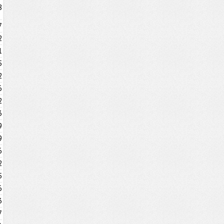
8
7
2
1
5
2
6
2
3
9
9
6
2
5
6
3
7