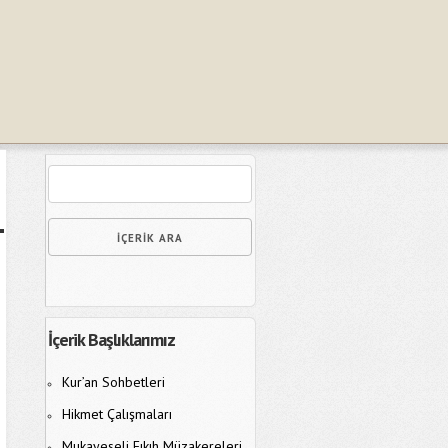
İçerik Başlıklarımız
Kur’an Sohbetleri
Hikmet Çalışmaları
Mukayeseli Fıkıh Müzakereleri