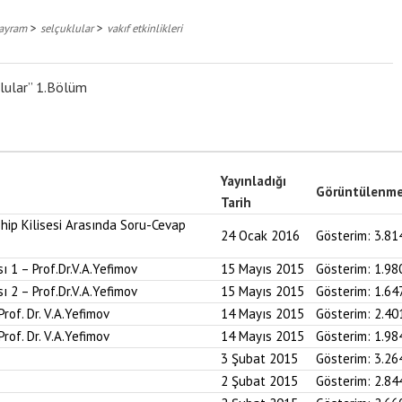
>
>
bayram
selçuklular
vakıf etkinlikleri
lular” 1.Bölüm
Yayınladığı
Görüntülenm
Tarih
hip Kilisesi Arasında Soru-Cevap
24 Ocak 2016
Gösterim:
3.81
ı 1 – Prof.Dr.V.A.Yefimov
15 Mayıs 2015
Gösterim:
1.98
ı 2 – Prof.Dr.V.A.Yefimov
15 Mayıs 2015
Gösterim:
1.64
Prof. Dr. V.A.Yefimov
14 Mayıs 2015
Gösterim:
2.40
Prof. Dr. V.A.Yefimov
14 Mayıs 2015
Gösterim:
1.98
3 Şubat 2015
Gösterim:
3.26
2 Şubat 2015
Gösterim:
2.84