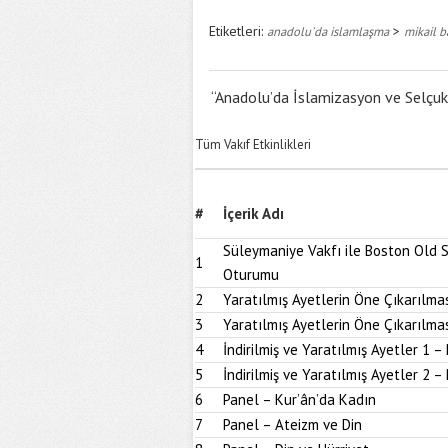
Etiketleri:
>
anadolu'da islamlaşma
mikail 
“Anadolu’da İslamizasyon ve Selçuk
Tüm Vakıf Etkinlikleri
#
İçerik Adı
Süleymaniye Vakfı ile Boston Old S
1
Oturumu
2
Yaratılmış Ayetlerin Öne Çıkarılmas
3
Yaratılmış Ayetlerin Öne Çıkarılmas
4
İndirilmiş ve Yaratılmış Ayetler 1 – 
5
İndirilmiş ve Yaratılmış Ayetler 2 – 
6
Panel – Kur’ân’da Kadın
7
Panel – Ateizm ve Din