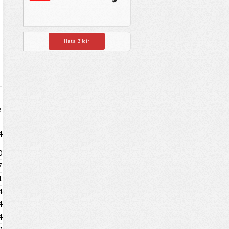
Hata Bildir
e
4
0
7
1
4
4
4