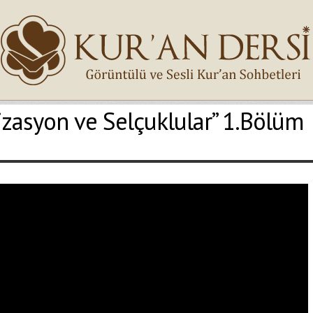
izasyon ve Selçuklular” 1.Bölüm
İsminiz (*)
Epostanız (*)
Yaşadığınız Hatanın Ayrıntıları