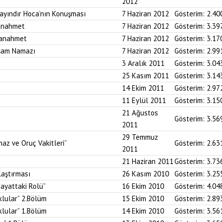
2012
Bayındır Hoca’nın Konuşması
7 Haziran 2012
Gösterim:
2.40
tanahmet
7 Haziran 2012
Gösterim:
3.39
tanahmet
7 Haziran 2012
Gösterim:
3.17
kşam Namazı
7 Haziran 2012
Gösterim:
2.99
3 Aralık 2011
Gösterim:
3.04
25 Kasım 2011
Gösterim:
3.14
14 Ekim 2011
Gösterim:
2.97
11 Eylül 2011
Gösterim:
3.15
21 Ağustos
Gösterim:
3.56
2011
29 Temmuz
az ve Oruç Vakitleri”
Gösterim:
2.63
2011
21 Haziran 2011
Gösterim:
3.73
aştırması
26 Kasım 2010
Gösterim:
3.25
ayattaki Rolü”
16 Ekim 2010
Gösterim:
4.04
klular” 2.Bölüm
15 Ekim 2010
Gösterim:
2.89
klular” 1.Bölüm
14 Ekim 2010
Gösterim:
3.56