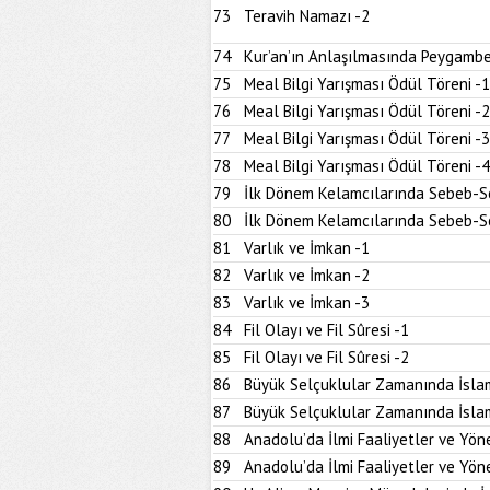
73
Teravih Namazı -2
74
Kur’an’ın Anlaşılmasında Peygambe
75
Meal Bilgi Yarışması Ödül Töreni -1
76
Meal Bilgi Yarışması Ödül Töreni -2
77
Meal Bilgi Yarışması Ödül Töreni -3
78
Meal Bilgi Yarışması Ödül Töreni -4
79
İlk Dönem Kelamcılarında Sebeb-Son
80
İlk Dönem Kelamcılarında Sebeb-Son
81
Varlık ve İmkan -1
82
Varlık ve İmkan -2
83
Varlık ve İmkan -3
84
Fil Olayı ve Fil Sûresi -1
85
Fil Olayı ve Fil Sûresi -2
86
Büyük Selçuklular Zamanında İslam
87
Büyük Selçuklular Zamanında İslam
88
Anadolu’da İlmi Faaliyetler ve Yöne
89
Anadolu’da İlmi Faaliyetler ve Yöne