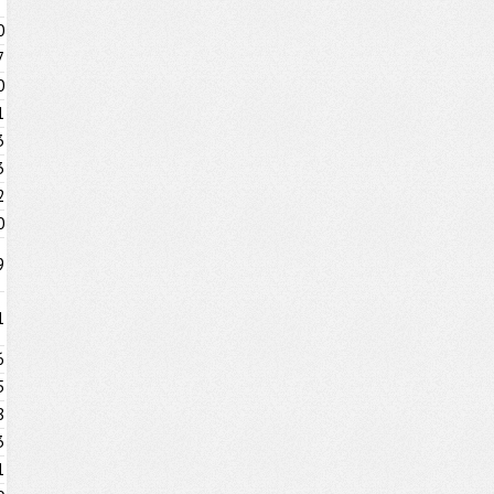
0
7
0
1
3
3
2
0
9
1
6
5
8
3
1