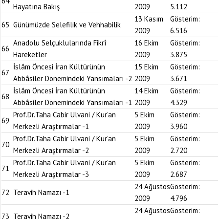
64
Hayatına Bakış
2009
5.112
13 Kasım
Gösterim:
65
Günümüzde Selefilik ve Vehhabilik
2009
6.516
Anadolu Selçuklularında Fikrî
16 Ekim
Gösterim:
66
Hareketler
2009
3.875
İslâm Öncesi İran Kültürünün
15 Ekim
Gösterim:
67
Abbâsiler Dönemindeki Yansımaları -2
2009
3.671
İslâm Öncesi İran Kültürünün
14 Ekim
Gösterim:
68
Abbâsiler Dönemindeki Yansımaları -1
2009
4.329
Prof.Dr.Taha Cabir Ulvani / Kur’an
5 Ekim
Gösterim:
69
Merkezli Araştırmalar -1
2009
3.960
Prof.Dr.Taha Cabir Ulvani / Kur’an
5 Ekim
Gösterim:
70
Merkezli Araştırmalar -2
2009
2.720
Prof.Dr.Taha Cabir Ulvani / Kur’an
5 Ekim
Gösterim:
71
Merkezli Araştırmalar -3
2009
2.687
24 Ağustos
Gösterim:
72
Teravih Namazı -1
2009
4.796
24 Ağustos
Gösterim:
73
Teravih Namazı -2