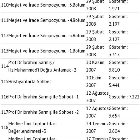
29 Şubat
Gösterim:
110
Meşiet ve İrade Sempozyumu -3.Bölüm
2008
1.971
29 Şubat
Gösterim:
111
Meşiet ve İrade Sempozyumu -4.Bölüm
2008
2.197
29 Şubat
Gösterim:
112
Meşiet ve İrade Sempozyumu -5.Bölüm
2008
2.127
29 Şubat
Gösterim:
113
Meşiet ve İrade Sempozyumu -1.Bölüm
2008
3.317
Prof.Dr.İbrahim Sarmış /
30 Kasım
Gösterim:
114
Hz.Muhammed’i Doğru Anlamak -2
2007
3.810
10 Ekim
Gösterim:
115
Hristiyanlarla Sohbet
2007
5.441
12 Ağustos
116
Prof.Dr.İbrahim Sarmış ile Sohbet -1
Gösterim:
7.222
2007
12 Ağustos
Gösterim:
117
Prof.Dr.İbrahim Sarmış ile Sohbet -2
2007
3.654
Medine İlmi Toplantıları
24 Temmuz
Gösterim:
118
Değerlendirmesi -3
2007
2.604
Medine İlmi Toplantıları
17 Temmuz
Gösterim: