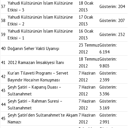
Yahudi Kültürünün İslam Kültürüne
18 Ocak
37
Gösterim:
204
Etkisi – 3
2013
Yahudi Kültürünün İslam Kültürüne
17 Ocak
38
Gösterim:
207
Etkisi – 2
2013
Yahudi Kültürünün İslam Kültürüne
16 Ocak
39
Gösterim:
232
Etkisi – 1
2013
23 Temmuz
Gösterim:
40
Doğanın Seher Vakti Uyanışı
2012
6.194
18 Temmuz
Gösterim:
41
2012 Ramazan İmsakiyesi İlanı
2012
9.803
Kur’an Tilaveti Programı – Servet
7 Haziran
Gösterim:
42
Bayındır Hoca’nın Konuşması
2012
2.399
Şeyh Şatiri – Kapanış Duası –
7 Haziran
Gösterim:
43
Sultanahmet
2012
3.396
Şeyh Şatiri – Rahman Suresi –
7 Haziran
Gösterim:
44
Sultanahmet
2012
3.169
Şeyh Şatiri’den Sultanahmet’te Akşam
7 Haziran
Gösterim:
45
Namazı
2012
2.991