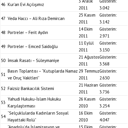
3 Aralık
Gösterim:
46
Kur’an Evi Açılışımız
2011
3.042
25 Kasım
Gösterim:
47
Veda Haccı – Ali Rıza Demircan
2011
3.142
14 Ekim
Gösterim:
48
Portreler – Ferit Aydın
2011
2.971
11 Eylül
Gösterim:
49
Portreler – Emced Saidoğlu
2011
3.150
21 Ağustos
Gösterim:
50
İmsak Rasatı – Süleymaniye
2011
3.568
Basın Toplantısı – “Kutuplarda Namaz
29 Temmuz
Gösterim:
51
ve Oruç Vakitleri”
2011
2.630
21 Haziran
Gösterim:
52
Faizsiz Bankacılık Sistemi
2011
3.736
Yahudi Hukuku-İslam Hukuku
26 Kasım
Gösterim:
53
Karşılaştırması
2010
3.254
“Selçuklularda Kadınların Sosyal
16 Ekim
Gösterim:
54
Hayattaki Rolü”
2010
4.047
“Anadolu’da İslamizasyon ve
15 Ekim
Gösterim: