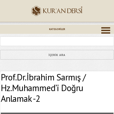
İsminiz (*)
KATEGORILER
Epostanız (*)
Prof.Dr.İbrahim Sarmış /
Yaşadığınız Hatanın Ayrıntıları
Hz.Muhammed’i Doğru
Anlamak -2
Bağlantıyı Gönderin