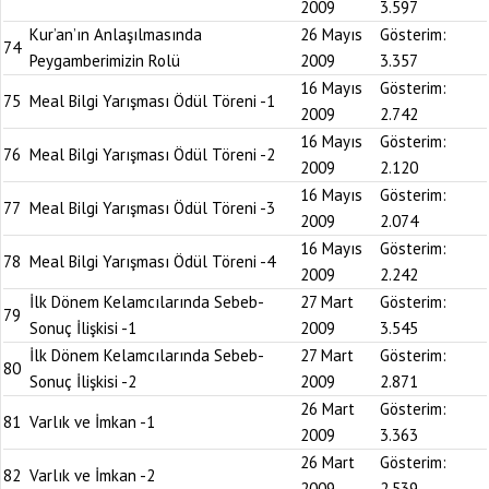
2009
3.597
Kur’an’ın Anlaşılmasında
26 Mayıs
Gösterim:
74
Peygamberimizin Rolü
2009
3.357
16 Mayıs
Gösterim:
75
Meal Bilgi Yarışması Ödül Töreni -1
2009
2.742
16 Mayıs
Gösterim:
76
Meal Bilgi Yarışması Ödül Töreni -2
2009
2.120
16 Mayıs
Gösterim:
77
Meal Bilgi Yarışması Ödül Töreni -3
2009
2.074
16 Mayıs
Gösterim:
78
Meal Bilgi Yarışması Ödül Töreni -4
2009
2.242
İlk Dönem Kelamcılarında Sebeb-
27 Mart
Gösterim:
79
Sonuç İlişkisi -1
2009
3.545
İlk Dönem Kelamcılarında Sebeb-
27 Mart
Gösterim:
80
Sonuç İlişkisi -2
2009
2.871
26 Mart
Gösterim:
81
Varlık ve İmkan -1
2009
3.363
26 Mart
Gösterim:
82
Varlık ve İmkan -2
2009
2.539