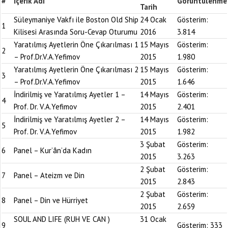
#
İçerik Adı
Görüntülenme
Tarih
Süleymaniye Vakfı ile Boston Old Ship
24 Ocak
Gösterim:
1
Kilisesi Arasında Soru-Cevap Oturumu
2016
3.814
Yaratılmış Ayetlerin Öne Çıkarılması 1
15 Mayıs
Gösterim:
2
– Prof.Dr.V.A.Yefimov
2015
1.980
Yaratılmış Ayetlerin Öne Çıkarılması 2
15 Mayıs
Gösterim:
3
– Prof.Dr.V.A.Yefimov
2015
1.646
İndirilmiş ve Yaratılmış Ayetler 1 –
14 Mayıs
Gösterim:
4
Prof. Dr. V.A.Yefimov
2015
2.401
İndirilmiş ve Yaratılmış Ayetler 2 –
14 Mayıs
Gösterim:
5
Prof. Dr. V.A.Yefimov
2015
1.982
3 Şubat
Gösterim:
6
Panel – Kur’ân’da Kadın
2015
3.263
2 Şubat
Gösterim:
7
Panel – Ateizm ve Din
2015
2.843
2 Şubat
Gösterim:
8
Panel – Din ve Hürriyet
2015
2.659
SOUL AND LIFE (RUH VE CAN )
31 Ocak
9
Gösterim:
333