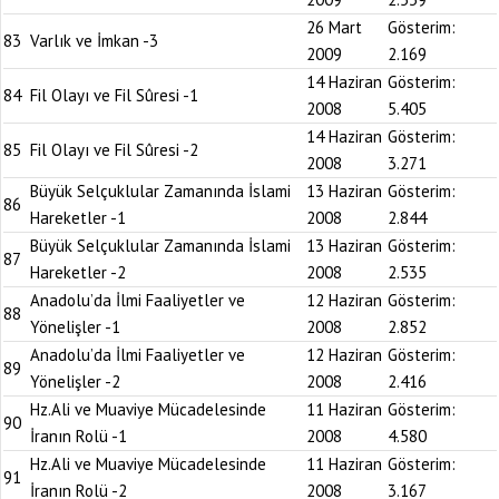
26 Mart
Gösterim:
83
Varlık ve İmkan -3
2009
2.169
14 Haziran
Gösterim:
84
Fil Olayı ve Fil Sûresi -1
2008
5.405
14 Haziran
Gösterim:
85
Fil Olayı ve Fil Sûresi -2
2008
3.271
Büyük Selçuklular Zamanında İslami
13 Haziran
Gösterim:
86
Hareketler -1
2008
2.844
Büyük Selçuklular Zamanında İslami
13 Haziran
Gösterim:
87
Hareketler -2
2008
2.535
Anadolu’da İlmi Faaliyetler ve
12 Haziran
Gösterim:
88
Yönelişler -1
2008
2.852
Anadolu’da İlmi Faaliyetler ve
12 Haziran
Gösterim:
89
Yönelişler -2
2008
2.416
Hz.Ali ve Muaviye Mücadelesinde
11 Haziran
Gösterim:
90
İranın Rolü -1
2008
4.580
Hz.Ali ve Muaviye Mücadelesinde
11 Haziran
Gösterim:
91
İranın Rolü -2
2008
3.167