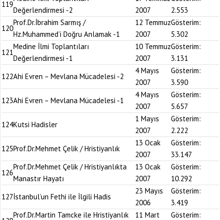
119
Değerlendirmesi -2
2007
2.553
Prof.Dr.İbrahim Sarmış /
12 Temmuz
Gösterim:
120
Hz.Muhammed’i Doğru Anlamak -1
2007
5.302
Medine İlmi Toplantıları
10 Temmuz
Gösterim:
121
Değerlendirmesi -1
2007
3.131
4 Mayıs
Gösterim:
122
Ahi Evren – Mevlana Mücadelesi -2
2007
3.590
4 Mayıs
Gösterim:
123
Ahi Evren – Mevlana Mücadelesi -1
2007
5.657
1 Mayıs
Gösterim:
124
Kutsi Hadisler
2007
2.222
13 Ocak
Gösterim:
125
Prof.Dr.Mehmet Çelik / Hristiyanlık
2007
33.147
Prof.Dr.Mehmet Çelik / Hristiyanlıkta
13 Ocak
Gösterim:
126
Manastır Hayatı
2007
10.292
23 Mayıs
Gösterim:
127
İstanbul’un Fethi ile İlgili Hadis
2006
3.419
Prof.Dr.Martin Tamcke ile Hristiyanlık
11 Mart
Gösterim: