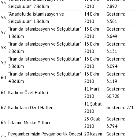
55
Selçuklular” 2.Bölüm
2010
2.892
“Anadolu’da İslamizasyon ve
14 Ekim
Gösterim:
56
Selçuklular” 1.Bölüm
2010
3.561
“İran’da İslamizasyon ve Selçuklular”
13 Ekim
Gösterim:
57
1.Bölüm
2010
3.649
“İran’da İslamizasyon ve Selçuklular”
13 Ekim
Gösterim:
58
2.Bölüm
2010
3.131
“İran’da İslamizasyon ve Selçuklular”
13 Ekim
Gösterim:
59
3.Bölüm
2010
3.094
“İran’da İslamizasyon ve Selçuklular”
13 Ekim
Gösterim:
60
4.Bölüm
2010
3.119
11 Mart
Gösterim:
61
Kadının Özel Halleri
2010
60.728
11 Şubat
62
Kadınların Özel Halleri
Gösterim:
271
2010
25 Ocak
Gösterim:
63
İslamın Mekke Yılları
2010
3.794
Peygamberimizin Peygamberlik Öncesi
20 Kasım
Gösterim: