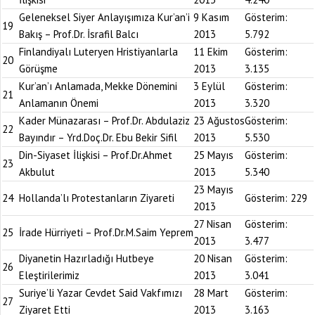
Geleneksel Siyer Anlayışımıza Kur’an’i
9 Kasım
Gösterim:
19
Bakış – Prof.Dr. İsrafil Balcı
2013
5.792
Finlandiyalı Luteryen Hristiyanlarla
11 Ekim
Gösterim:
20
Görüşme
2013
3.135
Kur’an’ı Anlamada, Mekke Dönemini
3 Eylül
Gösterim:
21
Anlamanın Önemi
2013
3.320
Kader Münazarası – Prof.Dr. Abdulaziz
23 Ağustos
Gösterim:
22
Bayındır – Yrd.Doç.Dr. Ebu Bekir Sifil
2013
5.530
Din-Siyaset İlişkisi – Prof.Dr.Ahmet
25 Mayıs
Gösterim:
23
Akbulut
2013
5.340
23 Mayıs
24
Hollanda’lı Protestanların Ziyareti
Gösterim:
229
2013
27 Nisan
Gösterim:
25
İrade Hürriyeti – Prof.Dr.M.Saim Yeprem
2013
3.477
Diyanetin Hazırladığı Hutbeye
20 Nisan
Gösterim:
26
Eleştirilerimiz
2013
3.041
Suriye’li Yazar Cevdet Said Vakfımızı
28 Mart
Gösterim:
27
Ziyaret Etti
2013
3.163