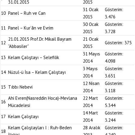
31.01.2015
2015
31 Ocak
Gösterim:
10
Panel – Ruh ve Can
2015
3.476
30 Ocak
Gösterim:
11
Panel – Kur’ân ve Evrim
2015
3.728
21.01.2015 Prof.Dr. Mikail Bayram
21 Ocak
12
Gösterim:
375
”Abbasiler”
2015
31 Mayıs
Gösterim:
13
Kelam Çalıştayı – Selefilik
2014
4.098
3 Mayıs
Gösterim:
14
Nüzul-ü İsa – Kelam Çalıştayı
2014
3.651
12 Nisan
Gösterim:
15
Tıbbı Nebevi
2014
3.118
Ahi Evren(Nasreddin Hoca)-Mevlana
22 Mart
Gösterim:
16
Mücadelesi
2014
5.344
14 Mart
Gösterim:
17
Kelam Çalıştayı
2014
3.244
Kelam Çalıştayları I : Ruh-Beden
28 Aralık
Gösterim:
18
İlişkisi
2013
4.240