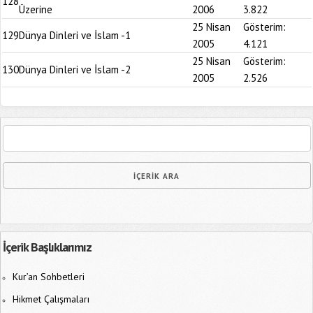
128
Üzerine
2006
3.822
25 Nisan
Gösterim:
129
Dünya Dinleri ve İslam -1
2005
4.121
25 Nisan
Gösterim:
130
Dünya Dinleri ve İslam -2
2005
2.526
İçerik Başlıklarımız
Kur’an Sohbetleri
Hikmet Çalışmaları