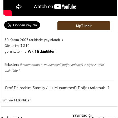
Mp3 İndir
30 Kasım 2007 tarihinde yayınlandı.
Gösterim:
3.810
görüntülenme
Vakıf Etkinlikleri
Etiketleri:
>
>
>
ibrahim sarmış
muhammedi doğru anlamak
siyer
vakıf
etkinlikleri
Prof.Dr.İbrahim Sarmış / Hz.Muhammed’i Doğru Anlamak -2
Tüm Vakıf Etkinlikleri
Yayınladığı