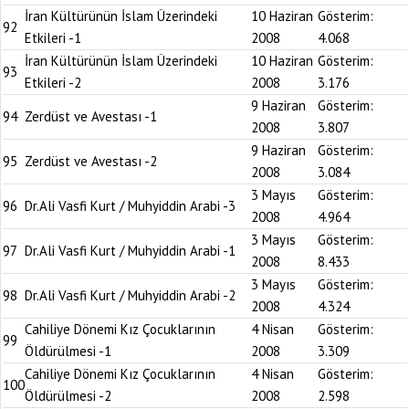
İran Kültürünün İslam Üzerindeki
10 Haziran
Gösterim:
92
Etkileri -1
2008
4.068
İran Kültürünün İslam Üzerindeki
10 Haziran
Gösterim:
93
Etkileri -2
2008
3.176
9 Haziran
Gösterim:
94
Zerdüst ve Avestası -1
2008
3.807
9 Haziran
Gösterim:
95
Zerdüst ve Avestası -2
2008
3.084
3 Mayıs
Gösterim:
96
Dr.Ali Vasfi Kurt / Muhyiddin Arabi -3
2008
4.964
3 Mayıs
Gösterim:
97
Dr.Ali Vasfi Kurt / Muhyiddin Arabi -1
2008
8.433
3 Mayıs
Gösterim:
98
Dr.Ali Vasfi Kurt / Muhyiddin Arabi -2
2008
4.324
Cahiliye Dönemi Kız Çocuklarının
4 Nisan
Gösterim:
99
Öldürülmesi -1
2008
3.309
Cahiliye Dönemi Kız Çocuklarının
4 Nisan
Gösterim:
100
Öldürülmesi -2
2008
2.598