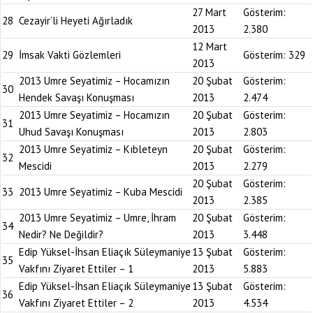
27 Mart
Gösterim:
28
Cezayir’li Heyeti Ağırladık
2013
2.380
12 Mart
29
İmsak Vakti Gözlemleri
Gösterim:
329
2013
2013 Umre Seyatimiz – Hocamızın
20 Şubat
Gösterim:
30
Hendek Savaşı Konuşması
2013
2.474
2013 Umre Seyatimiz – Hocamızın
20 Şubat
Gösterim:
31
Uhud Savaşı Konuşması
2013
2.803
2013 Umre Seyatimiz – Kıbleteyn
20 Şubat
Gösterim:
32
Mescidi
2013
2.279
20 Şubat
Gösterim:
33
2013 Umre Seyatimiz – Kuba Mescidi
2013
2.385
2013 Umre Seyatimiz – Umre, İhram
20 Şubat
Gösterim:
34
Nedir? Ne Değildir?
2013
3.448
Edip Yüksel-İhsan Eliaçık Süleymaniye
13 Şubat
Gösterim:
35
Vakfını Ziyaret Ettiler – 1
2013
5.883
Edip Yüksel-İhsan Eliaçık Süleymaniye
13 Şubat
Gösterim:
36
Vakfını Ziyaret Ettiler – 2
2013
4.534