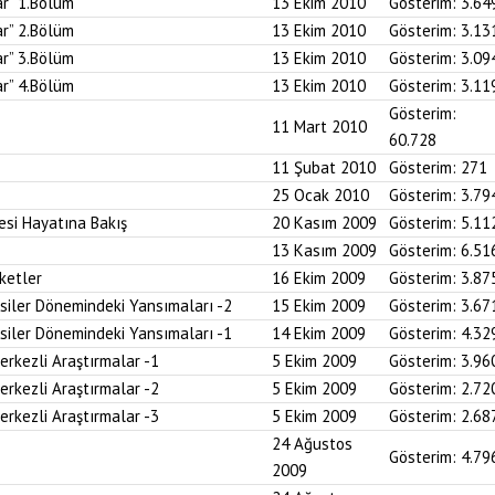
ar” 1.Bölüm
13 Ekim 2010
Gösterim:
3.64
ar” 2.Bölüm
13 Ekim 2010
Gösterim:
3.13
ar” 3.Bölüm
13 Ekim 2010
Gösterim:
3.09
ar” 4.Bölüm
13 Ekim 2010
Gösterim:
3.11
Gösterim:
11 Mart 2010
60.728
11 Şubat 2010
Gösterim:
271
25 Ocak 2010
Gösterim:
3.79
si Hayatına Bakış
20 Kasım 2009
Gösterim:
5.11
13 Kasım 2009
Gösterim:
6.51
ketler
16 Ekim 2009
Gösterim:
3.87
siler Dönemindeki Yansımaları -2
15 Ekim 2009
Gösterim:
3.67
siler Dönemindeki Yansımaları -1
14 Ekim 2009
Gösterim:
4.32
Merkezli Araştırmalar -1
5 Ekim 2009
Gösterim:
3.96
Merkezli Araştırmalar -2
5 Ekim 2009
Gösterim:
2.72
Merkezli Araştırmalar -3
5 Ekim 2009
Gösterim:
2.68
24 Ağustos
Gösterim:
4.79
2009