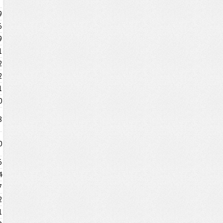
9
6
9
1
2
2
1
0
8
0
6
4
7
2
1