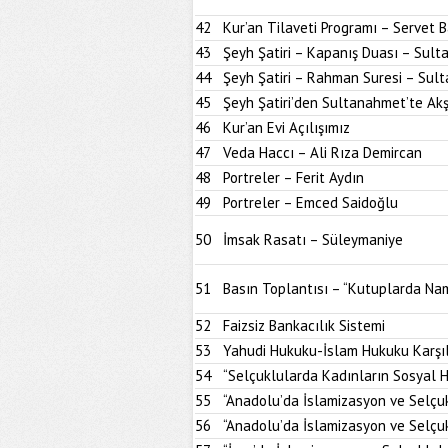
42
Kur’an Tilaveti Programı – Servet 
43
Şeyh Şatiri – Kapanış Duası – Sul
44
Şeyh Şatiri – Rahman Suresi – Sul
45
Şeyh Şatiri’den Sultanahmet’te A
46
Kur’an Evi Açılışımız
47
Veda Haccı – Ali Rıza Demircan
48
Portreler – Ferit Aydın
49
Portreler – Emced Saidoğlu
50
İmsak Rasatı – Süleymaniye
51
Basın Toplantısı – “Kutuplarda Nam
52
Faizsiz Bankacılık Sistemi
53
Yahudi Hukuku-İslam Hukuku Karşıl
54
“Selçuklularda Kadınların Sosyal H
55
“Anadolu’da İslamizasyon ve Selçu
56
“Anadolu’da İslamizasyon ve Selçu