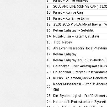
8
Panel – Din ve Hürriyet
9
SOUL AND LIFE (RUH VE CAN ) 31.0
10
Panel – Ruh ve Can
11
Panel – Kur’ân ve Evrim
12
21.01.2015 Prof.Dr. Mikail Bayram ”
13
Kelam Çalıştayı – Selefilik
14
Nüzul-ü İsa – Kelam Çalıştayı
15
Tıbbı Nebevi
16
Ahi Evren(Nasreddin Hoca)-Mevlan
17
Kelam Çalıştayı
18
Kelam Çalıştayları I : Ruh-Beden İli
19
Geleneksel Siyer Anlayışımıza Kur’an’
20
Finlandiyalı Luteryen Hristiyanlar
21
Kur’an’ı Anlamada, Mekke Dönemin
Kader Münazarası – Prof.Dr. Abdulaz
22
Sifil
23
Din-Siyaset İlişkisi – Prof.Dr.Ahmet
24
Hollanda’lı Protestanların Ziyareti