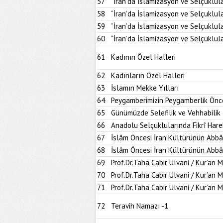
57
“İran’da İslamizasyon ve Selçuklul
58
“İran’da İslamizasyon ve Selçuklul
59
“İran’da İslamizasyon ve Selçuklul
60
“İran’da İslamizasyon ve Selçuklul
61
Kadının Özel Halleri
62
Kadınların Özel Halleri
63
İslamın Mekke Yılları
64
Peygamberimizin Peygamberlik Önce
65
Günümüzde Selefilik ve Vehhabilik
66
Anadolu Selçuklularında Fikrî Hare
67
İslâm Öncesi İran Kültürünün Abbâ
68
İslâm Öncesi İran Kültürünün Abbâ
69
Prof.Dr.Taha Cabir Ulvani / Kur’an 
70
Prof.Dr.Taha Cabir Ulvani / Kur’an 
71
Prof.Dr.Taha Cabir Ulvani / Kur’an 
72
Teravih Namazı -1