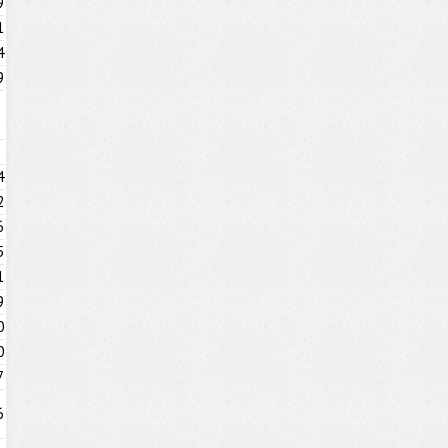
9
1
4
9
4
2
6
5
1
9
0
0
7
6