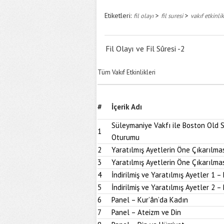
Etiketleri:
>
>
fil olayı
fil suresi
vakıf etkinlik
Fil Olayı ve Fil Sûresi -2
Tüm Vakıf Etkinlikleri
#
İçerik Adı
Süleymaniye Vakfı ile Boston Old S
1
Oturumu
2
Yaratılmış Ayetlerin Öne Çıkarılmas
3
Yaratılmış Ayetlerin Öne Çıkarılmas
4
İndirilmiş ve Yaratılmış Ayetler 1 – 
5
İndirilmiş ve Yaratılmış Ayetler 2 – 
6
Panel – Kur’ân’da Kadın
7
Panel – Ateizm ve Din