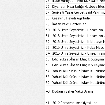
25
İrade Hürriyeti – Prof.Dr.M.Saim Ye
26
Diyanetin Hazırladığı Hutbeye Eleşt
27
Suriye’li Yazar Cevdet Said Vakfımız
28
Cezayir’li Heyeti Ağırladık
29
İmsak Vakti Gözlemleri
30
2013 Umre Seyatimiz – Hocamızın 
31
2013 Umre Seyatimiz – Hocamızın 
32
2013 Umre Seyatimiz – Kıbleteyn M
33
2013 Umre Seyatimiz – Kuba Mesci
34
2013 Umre Seyatimiz – Umre, İhram 
35
Edip Yüksel-İhsan Eliaçık Süleymani
36
Edip Yüksel-İhsan Eliaçık Süleymani
37
Yahudi Kültürünün İslam Kültürüne 
38
Yahudi Kültürünün İslam Kültürüne 
39
Yahudi Kültürünün İslam Kültürüne 
40
Doğanın Seher Vakti Uyanışı
41
2012 Ramazan İmsakiyesi İlanı