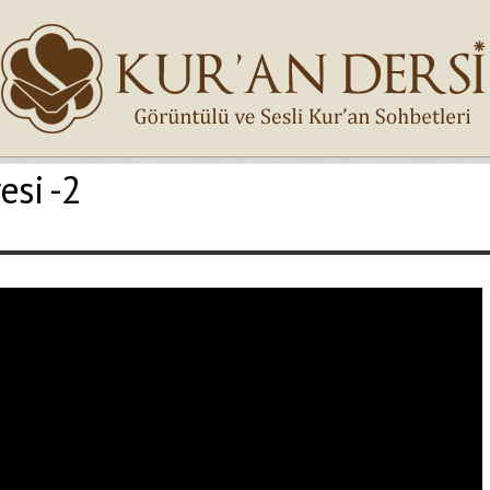
esi -2
İsminiz (*)
Epostanız (*)
Yaşadığınız Hatanın Ayrıntıları