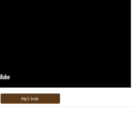
Bağlantıyı Gönderin
[recaptcha]
Mp3 İndir