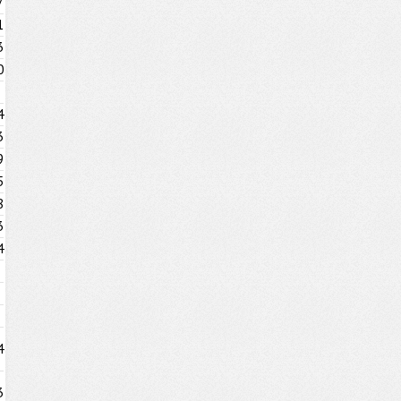
7
1
3
0
4
3
9
5
8
3
4
4
3