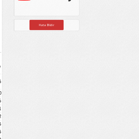
Hata Bildir
e
3
0
6
1
2
3
3