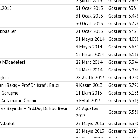
2 Şubat 2015
Gösterim:
2.65
1.2015
31 Ocak 2015
Gösterim:
333
31 Ocak 2015
Gösterim:
3.47
30 Ocak 2015
Gösterim:
3.72
Abbasiler”
21 Ocak 2015
Gösterim:
375
31 Mayıs 2014
Gösterim:
4.09
3 Mayıs 2014
Gösterim:
3.65
12 Nisan 2014
Gösterim:
3.11
a Mücadelesi
22 Mart 2014
Gösterim:
5.34
14 Mart 2014
Gösterim:
3.24
şkisi
28 Aralık 2013
Gösterim:
4.24
i Bakış – Prof.Dr. İsrafil Balcı
9 Kasım 2013
Gösterim:
5.79
la Görüşme
11 Ekim 2013
Gösterim:
3.13
i Anlamanın Önemi
3 Eylül 2013
Gösterim:
3.31
iz Bayındır – Yrd.Doç.Dr. Ebu Bekir
23 Ağustos
Gösterim:
5.53
2013
 Akbulut
25 Mayıs 2013
Gösterim:
5.34
23 Mayıs 2013
Gösterim:
229