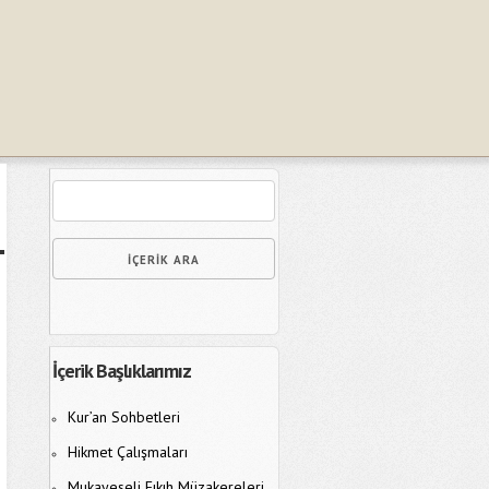
İçerik Başlıklarımız
Kur’an Sohbetleri
Hikmet Çalışmaları
Mukayeseli Fıkıh Müzakereleri