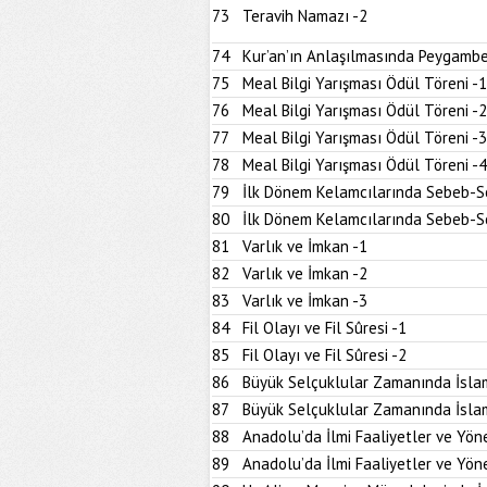
73
Teravih Namazı -2
74
Kur’an’ın Anlaşılmasında Peygambe
75
Meal Bilgi Yarışması Ödül Töreni -1
76
Meal Bilgi Yarışması Ödül Töreni -2
77
Meal Bilgi Yarışması Ödül Töreni -3
78
Meal Bilgi Yarışması Ödül Töreni -4
79
İlk Dönem Kelamcılarında Sebeb-Son
80
İlk Dönem Kelamcılarında Sebeb-Son
81
Varlık ve İmkan -1
82
Varlık ve İmkan -2
83
Varlık ve İmkan -3
84
Fil Olayı ve Fil Sûresi -1
85
Fil Olayı ve Fil Sûresi -2
86
Büyük Selçuklular Zamanında İslam
87
Büyük Selçuklular Zamanında İslam
88
Anadolu’da İlmi Faaliyetler ve Yöne
89
Anadolu’da İlmi Faaliyetler ve Yöne