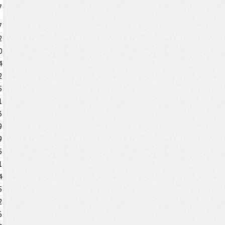
7
7
2
0
4
2
5
1
3
9
9
5
1
4
5
2
6