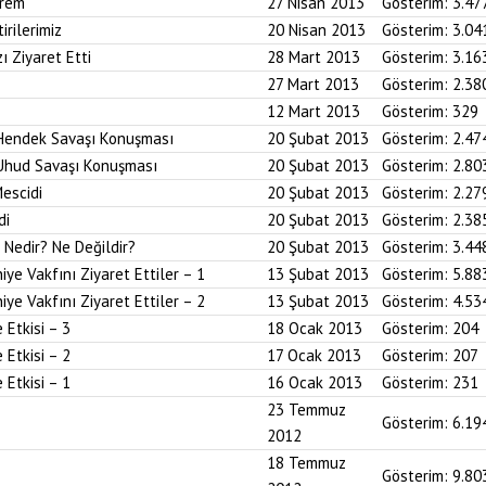
prem
27 Nisan 2013
Gösterim:
3.47
irilerimiz
20 Nisan 2013
Gösterim:
3.04
ı Ziyaret Etti
28 Mart 2013
Gösterim:
3.16
27 Mart 2013
Gösterim:
2.38
12 Mart 2013
Gösterim:
329
Hendek Savaşı Konuşması
20 Şubat 2013
Gösterim:
2.47
Uhud Savaşı Konuşması
20 Şubat 2013
Gösterim:
2.80
escidi
20 Şubat 2013
Gösterim:
2.27
di
20 Şubat 2013
Gösterim:
2.38
Nedir? Ne Değildir?
20 Şubat 2013
Gösterim:
3.44
ye Vakfını Ziyaret Ettiler – 1
13 Şubat 2013
Gösterim:
5.88
ye Vakfını Ziyaret Ettiler – 2
13 Şubat 2013
Gösterim:
4.53
Etkisi – 3
18 Ocak 2013
Gösterim:
204
Etkisi – 2
17 Ocak 2013
Gösterim:
207
Etkisi – 1
16 Ocak 2013
Gösterim:
231
23 Temmuz
Gösterim:
6.19
2012
18 Temmuz
Gösterim:
9.80