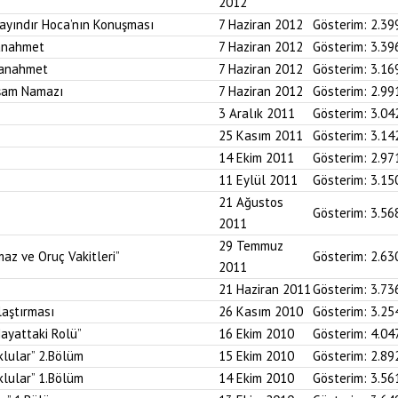
2012
Bayındır Hoca’nın Konuşması
7 Haziran 2012
Gösterim:
2.39
tanahmet
7 Haziran 2012
Gösterim:
3.39
tanahmet
7 Haziran 2012
Gösterim:
3.16
kşam Namazı
7 Haziran 2012
Gösterim:
2.99
3 Aralık 2011
Gösterim:
3.04
25 Kasım 2011
Gösterim:
3.14
14 Ekim 2011
Gösterim:
2.97
11 Eylül 2011
Gösterim:
3.15
21 Ağustos
Gösterim:
3.56
2011
29 Temmuz
az ve Oruç Vakitleri”
Gösterim:
2.63
2011
21 Haziran 2011
Gösterim:
3.73
aştırması
26 Kasım 2010
Gösterim:
3.25
ayattaki Rolü”
16 Ekim 2010
Gösterim:
4.04
klular” 2.Bölüm
15 Ekim 2010
Gösterim:
2.89
klular” 1.Bölüm
14 Ekim 2010
Gösterim:
3.56