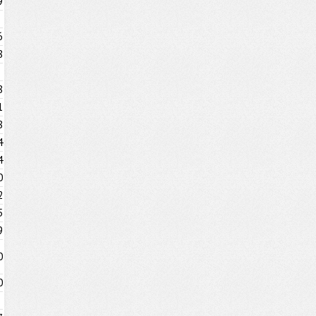
9
6
8
8
1
8
4
4
0
2
5
9
0
0