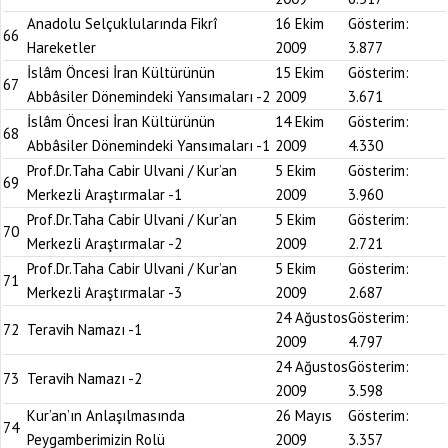
Anadolu Selçuklularında Fikrî
16 Ekim
Gösterim:
66
Hareketler
2009
3.877
İslâm Öncesi İran Kültürünün
15 Ekim
Gösterim:
67
Abbâsiler Dönemindeki Yansımaları -2
2009
3.671
İslâm Öncesi İran Kültürünün
14 Ekim
Gösterim:
68
Abbâsiler Dönemindeki Yansımaları -1
2009
4.330
Prof.Dr.Taha Cabir Ulvani / Kur’an
5 Ekim
Gösterim:
69
Merkezli Araştırmalar -1
2009
3.960
Prof.Dr.Taha Cabir Ulvani / Kur’an
5 Ekim
Gösterim:
70
Merkezli Araştırmalar -2
2009
2.721
Prof.Dr.Taha Cabir Ulvani / Kur’an
5 Ekim
Gösterim:
71
Merkezli Araştırmalar -3
2009
2.687
24 Ağustos
Gösterim:
72
Teravih Namazı -1
2009
4.797
24 Ağustos
Gösterim:
73
Teravih Namazı -2
2009
3.598
Kur’an’ın Anlaşılmasında
26 Mayıs
Gösterim:
74
Peygamberimizin Rolü
2009
3.357