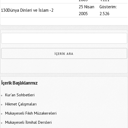
25 Nisan
Gösterim:
130
Dünya Dinleri ve İslam -2
2005
2.526
İçerik Başlıklarımız
Kur’an Sohbetleri
Hikmet Çalışmaları
Mukayeseli Fıkıh Müzakereleri
Mukayeseli İlmihal Dersleri