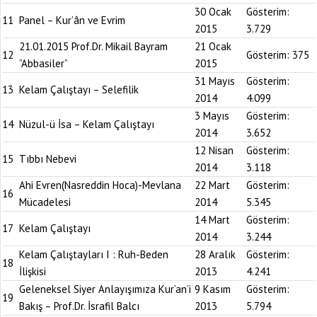
30 Ocak
Gösterim:
11
Panel – Kur’ân ve Evrim
2015
3.729
21.01.2015 Prof.Dr. Mikail Bayram
21 Ocak
12
Gösterim:
375
”Abbasiler”
2015
31 Mayıs
Gösterim:
13
Kelam Çalıştayı – Selefilik
2014
4.099
3 Mayıs
Gösterim:
14
Nüzul-ü İsa – Kelam Çalıştayı
2014
3.652
12 Nisan
Gösterim:
15
Tıbbı Nebevi
2014
3.118
Ahi Evren(Nasreddin Hoca)-Mevlana
22 Mart
Gösterim:
16
Mücadelesi
2014
5.345
14 Mart
Gösterim:
17
Kelam Çalıştayı
2014
3.244
Kelam Çalıştayları I : Ruh-Beden
28 Aralık
Gösterim:
18
İlişkisi
2013
4.241
Geleneksel Siyer Anlayışımıza Kur’an’i
9 Kasım
Gösterim:
19
Bakış – Prof.Dr. İsrafil Balcı
2013
5.794