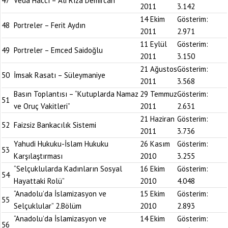
47
Veda Haccı – Ali Rıza Demircan
2011
3.142
14 Ekim
Gösterim:
48
Portreler – Ferit Aydın
2011
2.971
11 Eylül
Gösterim:
49
Portreler – Emced Saidoğlu
2011
3.150
21 Ağustos
Gösterim:
50
İmsak Rasatı – Süleymaniye
2011
3.568
Basın Toplantısı – “Kutuplarda Namaz
29 Temmuz
Gösterim:
51
ve Oruç Vakitleri”
2011
2.631
21 Haziran
Gösterim:
52
Faizsiz Bankacılık Sistemi
2011
3.736
Yahudi Hukuku-İslam Hukuku
26 Kasım
Gösterim:
53
Karşılaştırması
2010
3.255
“Selçuklularda Kadınların Sosyal
16 Ekim
Gösterim:
54
Hayattaki Rolü”
2010
4.048
“Anadolu’da İslamizasyon ve
15 Ekim
Gösterim:
55
Selçuklular” 2.Bölüm
2010
2.893
“Anadolu’da İslamizasyon ve
14 Ekim
Gösterim:
56