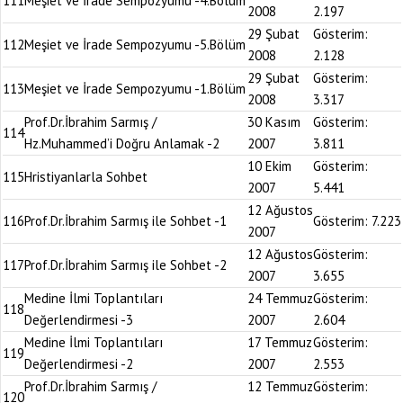
111
Meşiet ve İrade Sempozyumu -4.Bölüm
2008
2.197
29 Şubat
Gösterim:
112
Meşiet ve İrade Sempozyumu -5.Bölüm
2008
2.128
29 Şubat
Gösterim:
113
Meşiet ve İrade Sempozyumu -1.Bölüm
2008
3.317
Prof.Dr.İbrahim Sarmış /
30 Kasım
Gösterim:
114
Hz.Muhammed’i Doğru Anlamak -2
2007
3.811
10 Ekim
Gösterim:
115
Hristiyanlarla Sohbet
2007
5.441
12 Ağustos
116
Prof.Dr.İbrahim Sarmış ile Sohbet -1
Gösterim:
7.223
2007
12 Ağustos
Gösterim:
117
Prof.Dr.İbrahim Sarmış ile Sohbet -2
2007
3.655
Medine İlmi Toplantıları
24 Temmuz
Gösterim:
118
Değerlendirmesi -3
2007
2.604
Medine İlmi Toplantıları
17 Temmuz
Gösterim:
119
Değerlendirmesi -2
2007
2.553
Prof.Dr.İbrahim Sarmış /
12 Temmuz
Gösterim:
120