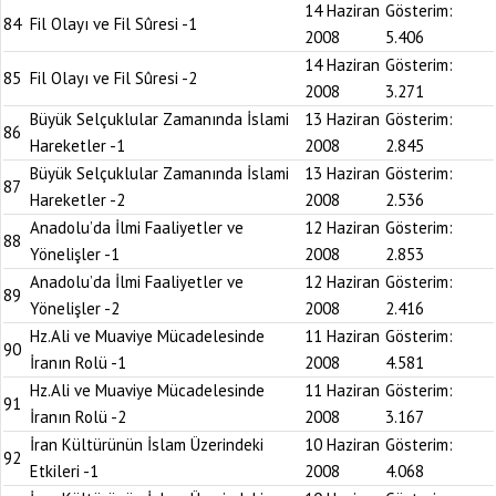
14 Haziran
Gösterim:
84
Fil Olayı ve Fil Sûresi -1
2008
5.406
14 Haziran
Gösterim:
85
Fil Olayı ve Fil Sûresi -2
2008
3.271
Büyük Selçuklular Zamanında İslami
13 Haziran
Gösterim:
86
Hareketler -1
2008
2.845
Büyük Selçuklular Zamanında İslami
13 Haziran
Gösterim:
87
Hareketler -2
2008
2.536
Anadolu’da İlmi Faaliyetler ve
12 Haziran
Gösterim:
88
Yönelişler -1
2008
2.853
Anadolu’da İlmi Faaliyetler ve
12 Haziran
Gösterim:
89
Yönelişler -2
2008
2.416
Hz.Ali ve Muaviye Mücadelesinde
11 Haziran
Gösterim:
90
İranın Rolü -1
2008
4.581
Hz.Ali ve Muaviye Mücadelesinde
11 Haziran
Gösterim:
91
İranın Rolü -2
2008
3.167
İran Kültürünün İslam Üzerindeki
10 Haziran
Gösterim:
92
Etkileri -1
2008
4.068