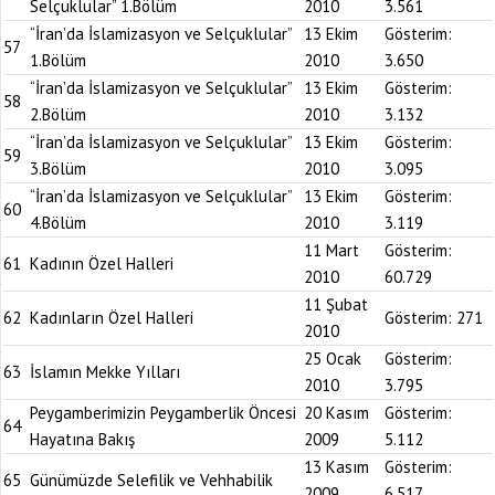
Selçuklular” 1.Bölüm
2010
3.561
“İran’da İslamizasyon ve Selçuklular”
13 Ekim
Gösterim:
57
1.Bölüm
2010
3.650
“İran’da İslamizasyon ve Selçuklular”
13 Ekim
Gösterim:
58
2.Bölüm
2010
3.132
“İran’da İslamizasyon ve Selçuklular”
13 Ekim
Gösterim:
59
3.Bölüm
2010
3.095
“İran’da İslamizasyon ve Selçuklular”
13 Ekim
Gösterim:
60
4.Bölüm
2010
3.119
11 Mart
Gösterim:
61
Kadının Özel Halleri
2010
60.729
11 Şubat
62
Kadınların Özel Halleri
Gösterim:
271
2010
25 Ocak
Gösterim:
63
İslamın Mekke Yılları
2010
3.795
Peygamberimizin Peygamberlik Öncesi
20 Kasım
Gösterim:
64
Hayatına Bakış
2009
5.112
13 Kasım
Gösterim:
65
Günümüzde Selefilik ve Vehhabilik
2009
6.517