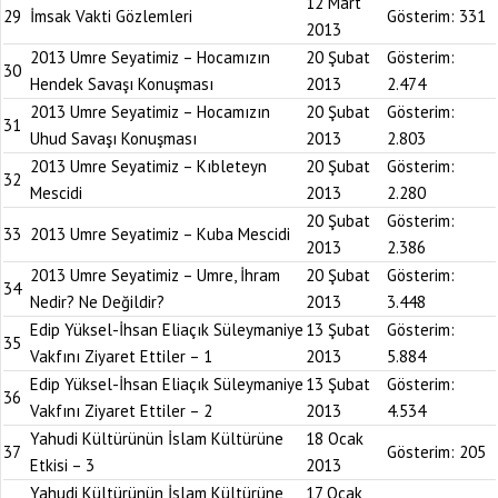
12 Mart
29
İmsak Vakti Gözlemleri
Gösterim:
331
2013
2013 Umre Seyatimiz – Hocamızın
20 Şubat
Gösterim:
30
Hendek Savaşı Konuşması
2013
2.474
2013 Umre Seyatimiz – Hocamızın
20 Şubat
Gösterim:
31
Uhud Savaşı Konuşması
2013
2.803
2013 Umre Seyatimiz – Kıbleteyn
20 Şubat
Gösterim:
32
Mescidi
2013
2.280
20 Şubat
Gösterim:
33
2013 Umre Seyatimiz – Kuba Mescidi
2013
2.386
2013 Umre Seyatimiz – Umre, İhram
20 Şubat
Gösterim:
34
Nedir? Ne Değildir?
2013
3.448
Edip Yüksel-İhsan Eliaçık Süleymaniye
13 Şubat
Gösterim:
35
Vakfını Ziyaret Ettiler – 1
2013
5.884
Edip Yüksel-İhsan Eliaçık Süleymaniye
13 Şubat
Gösterim:
36
Vakfını Ziyaret Ettiler – 2
2013
4.534
Yahudi Kültürünün İslam Kültürüne
18 Ocak
37
Gösterim:
205
Etkisi – 3
2013
Yahudi Kültürünün İslam Kültürüne
17 Ocak