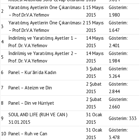
Yaratılmış Ayetlerin Öne Çıkarılması 1
15 Mayıs
Gösterim:
2
– Prof.Dr.V.A.Yefimov
2015
1.980
Yaratılmış Ayetlerin Öne Çıkarılması 2
15 Mayıs
Gösterim:
3
– Prof.Dr.V.A.Yefimov
2015
1.647
İndirilmiş ve Yaratılmış Ayetler 1 –
14 Mayıs
Gösterim:
4
Prof. Dr. V.A.Yefimov
2015
2.401
İndirilmiş ve Yaratılmış Ayetler 2 –
14 Mayıs
Gösterim:
5
Prof. Dr. V.A.Yefimov
2015
1.984
3 Şubat
Gösterim:
6
Panel – Kur’ân’da Kadın
2015
3.264
2 Şubat
Gösterim:
7
Panel – Ateizm ve Din
2015
2.844
2 Şubat
Gösterim:
8
Panel – Din ve Hürriyet
2015
2.660
SOUL AND LIFE (RUH VE CAN )
31 Ocak
9
Gösterim:
333
31.01.2015
2015
31 Ocak
Gösterim:
10
Panel – Ruh ve Can
2015
3.478