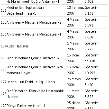
Hz.Muhammed’i Doğru Anlamak -1
2007
5.302
Medine İlmi Toplantıları
10 Temmuz
Gösterim:
121
Değerlendirmesi -1
2007
3.131
4 Mayıs
Gösterim:
122
Ahi Evren – Mevlana Mücadelesi -2
2007
3.591
4 Mayıs
Gösterim:
123
Ahi Evren – Mevlana Mücadelesi -1
2007
5.658
1 Mayıs
Gösterim:
124
Kutsi Hadisler
2007
2.223
13 Ocak
Gösterim:
125
Prof.Dr.Mehmet Çelik / Hristiyanlık
2007
33.148
Prof.Dr.Mehmet Çelik / Hristiyanlıkta
13 Ocak
Gösterim:
126
Manastır Hayatı
2007
10.292
23 Mayıs
Gösterim:
127
İstanbul’un Fethi ile İlgili Hadis
2006
3.420
Prof.Dr.Martin Tamcke ile Hristiyanlık
11 Mart
Gösterim:
128
Üzerine
2006
3.822
25 Nisan
Gösterim:
129
Dünya Dinleri ve İslam -1
2005
4.121