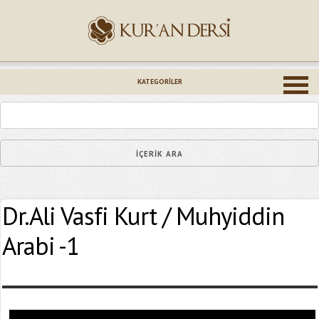
İsminiz (*)
KATEGORILER
Epostanız (*)
Dr.Ali Vasfi Kurt / Muhyiddin
Yaşadığınız Hatanın Ayrıntıları
Arabi -1
Bağlantıyı Gönderin