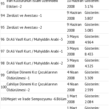
İran Kültürünün İslam Üzerindeki
10 Haziran
Gösterim:
93
Etkileri -2
2008
3.176
9 Haziran
Gösterim:
94
Zerdüst ve Avestası -1
2008
3.807
9 Haziran
Gösterim:
95
Zerdüst ve Avestası -2
2008
3.085
3 Mayıs
Gösterim:
96
Dr.Ali Vasfi Kurt / Muhyiddin Arabi -3
2008
4.964
3 Mayıs
Gösterim:
97
Dr.Ali Vasfi Kurt / Muhyiddin Arabi -1
2008
8.433
3 Mayıs
Gösterim:
98
Dr.Ali Vasfi Kurt / Muhyiddin Arabi -2
2008
4.325
Cahiliye Dönemi Kız Çocuklarının
4 Nisan
Gösterim:
99
Öldürülmesi -1
2008
3.309
Cahiliye Dönemi Kız Çocuklarının
4 Nisan
Gösterim:
100
Öldürülmesi -2
2008
2.599
1 Mart
Gösterim:
101
Meşiet ve İrade Sempozyumu -6.Bölüm
2008
2.084
1 Mart
Gösterim: