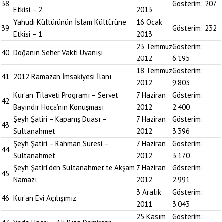
38
Gösterim:
207
Etkisi – 2
2013
Yahudi Kültürünün İslam Kültürüne
16 Ocak
39
Gösterim:
232
Etkisi – 1
2013
23 Temmuz
Gösterim:
40
Doğanın Seher Vakti Uyanışı
2012
6.195
18 Temmuz
Gösterim:
41
2012 Ramazan İmsakiyesi İlanı
2012
9.803
Kur’an Tilaveti Programı – Servet
7 Haziran
Gösterim:
42
Bayındır Hoca’nın Konuşması
2012
2.400
Şeyh Şatiri – Kapanış Duası –
7 Haziran
Gösterim:
43
Sultanahmet
2012
3.396
Şeyh Şatiri – Rahman Suresi –
7 Haziran
Gösterim:
44
Sultanahmet
2012
3.170
Şeyh Şatiri’den Sultanahmet’te Akşam
7 Haziran
Gösterim:
45
Namazı
2012
2.991
3 Aralık
Gösterim:
46
Kur’an Evi Açılışımız
2011
3.043
25 Kasım
Gösterim: