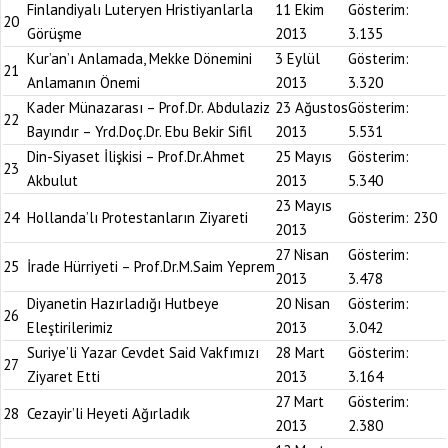
Finlandiyalı Luteryen Hristiyanlarla
11 Ekim
Gösterim:
20
Görüşme
2013
3.135
Kur’an’ı Anlamada, Mekke Dönemini
3 Eylül
Gösterim:
21
Anlamanın Önemi
2013
3.320
Kader Münazarası – Prof.Dr. Abdulaziz
23 Ağustos
Gösterim:
22
Bayındır – Yrd.Doç.Dr. Ebu Bekir Sifil
2013
5.531
Din-Siyaset İlişkisi – Prof.Dr.Ahmet
25 Mayıs
Gösterim:
23
Akbulut
2013
5.340
23 Mayıs
24
Hollanda’lı Protestanların Ziyareti
Gösterim:
230
2013
27 Nisan
Gösterim:
25
İrade Hürriyeti – Prof.Dr.M.Saim Yeprem
2013
3.478
Diyanetin Hazırladığı Hutbeye
20 Nisan
Gösterim:
26
Eleştirilerimiz
2013
3.042
Suriye’li Yazar Cevdet Said Vakfımızı
28 Mart
Gösterim:
27
Ziyaret Etti
2013
3.164
27 Mart
Gösterim:
28
Cezayir’li Heyeti Ağırladık
2013
2.380