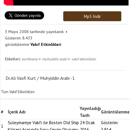
Mp3 İndir
3 Mayıs 2008 tarihinde yayınlandı.
Gösterim:
8.433
görüntülenme
Vakıf Etkinlikleri
Etiketleri:
>
>
konferansı
muhyiddin arabi
vakıf etkinlikleri
Dr.Ali Vasfi Kurt / Muhyiddin Arabi -1
Tüm Vakıf Etkinlikleri
Yayınladığı
#
İçerik Adı
Görüntülenme
Tarih
Süleymaniye Vakfı ile Boston Old Ship
24 Ocak
Gösterim:
1
Kilisesi Arasında Soru-Cevap Oturumu
2016
3.814