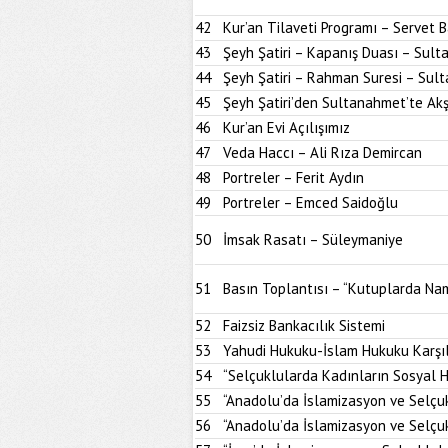
42
Kur’an Tilaveti Programı – Servet 
43
Şeyh Şatiri – Kapanış Duası – Sul
44
Şeyh Şatiri – Rahman Suresi – Sul
45
Şeyh Şatiri’den Sultanahmet’te A
46
Kur’an Evi Açılışımız
47
Veda Haccı – Ali Rıza Demircan
48
Portreler – Ferit Aydın
49
Portreler – Emced Saidoğlu
50
İmsak Rasatı – Süleymaniye
51
Basın Toplantısı – “Kutuplarda Nam
52
Faizsiz Bankacılık Sistemi
53
Yahudi Hukuku-İslam Hukuku Karşıl
54
“Selçuklularda Kadınların Sosyal H
55
“Anadolu’da İslamizasyon ve Selçu
56
“Anadolu’da İslamizasyon ve Selçu