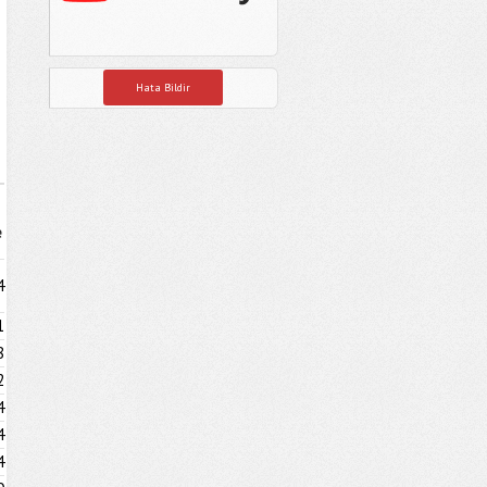
Hata Bildir
e
4
1
8
2
4
4
4