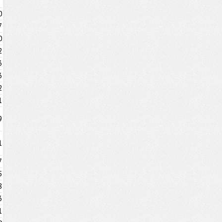
0
7
0
2
3
3
2
1
9
1
7
5
8
3
1