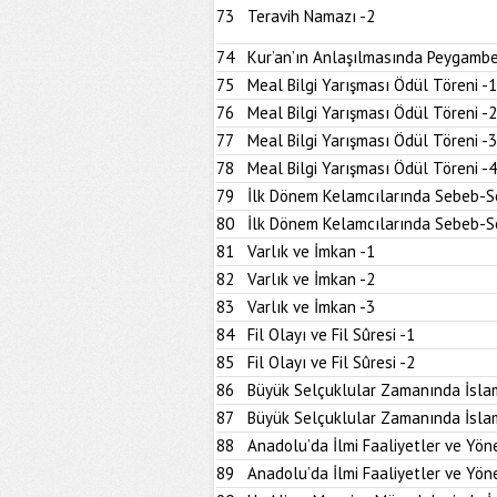
73
Teravih Namazı -2
74
Kur’an’ın Anlaşılmasında Peygambe
75
Meal Bilgi Yarışması Ödül Töreni -1
76
Meal Bilgi Yarışması Ödül Töreni -2
77
Meal Bilgi Yarışması Ödül Töreni -3
78
Meal Bilgi Yarışması Ödül Töreni -4
79
İlk Dönem Kelamcılarında Sebeb-Son
80
İlk Dönem Kelamcılarında Sebeb-Son
81
Varlık ve İmkan -1
82
Varlık ve İmkan -2
83
Varlık ve İmkan -3
84
Fil Olayı ve Fil Sûresi -1
85
Fil Olayı ve Fil Sûresi -2
86
Büyük Selçuklular Zamanında İslam
87
Büyük Selçuklular Zamanında İslam
88
Anadolu’da İlmi Faaliyetler ve Yöne
89
Anadolu’da İlmi Faaliyetler ve Yöne