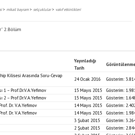
>
>
>
si
mikail bayram
selçuklular
vakıf etkinlikleri
ar” 2.Bölüm
Yayınladığı
Görüntülenm
Tarih
hip Kilisesi Arasında Soru-Cevap
24 Ocak 2016
Gösterim:
3.81
ı 1 – Prof.Dr.V.A.Yefimov
15 Mayıs 2015
Gösterim:
1.98
ı 2 – Prof.Dr.V.A.Yefimov
15 Mayıs 2015
Gösterim:
1.64
Prof. Dr. V.A.Yefimov
14 Mayıs 2015
Gösterim:
2.40
Prof. Dr. V.A.Yefimov
14 Mayıs 2015
Gösterim:
1.98
3 Şubat 2015
Gösterim:
3.26
2 Şubat 2015
Gösterim:
2.84