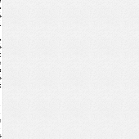
8
2
4
1
5
4
0
6
9
4
5
5
4