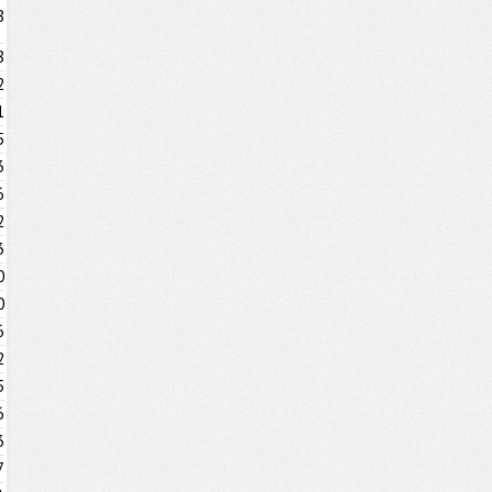
8
8
2
1
5
3
6
2
3
0
0
6
2
5
6
3
7