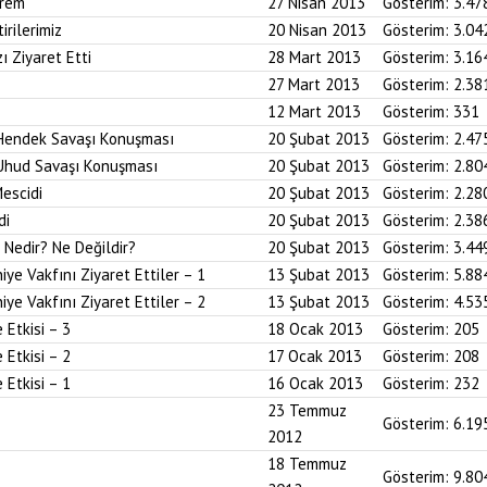
prem
27 Nisan 2013
Gösterim:
3.47
irilerimiz
20 Nisan 2013
Gösterim:
3.04
ı Ziyaret Etti
28 Mart 2013
Gösterim:
3.16
27 Mart 2013
Gösterim:
2.38
12 Mart 2013
Gösterim:
331
Hendek Savaşı Konuşması
20 Şubat 2013
Gösterim:
2.47
Uhud Savaşı Konuşması
20 Şubat 2013
Gösterim:
2.80
escidi
20 Şubat 2013
Gösterim:
2.28
di
20 Şubat 2013
Gösterim:
2.38
Nedir? Ne Değildir?
20 Şubat 2013
Gösterim:
3.44
ye Vakfını Ziyaret Ettiler – 1
13 Şubat 2013
Gösterim:
5.88
ye Vakfını Ziyaret Ettiler – 2
13 Şubat 2013
Gösterim:
4.53
Etkisi – 3
18 Ocak 2013
Gösterim:
205
Etkisi – 2
17 Ocak 2013
Gösterim:
208
Etkisi – 1
16 Ocak 2013
Gösterim:
232
23 Temmuz
Gösterim:
6.19
2012
18 Temmuz
Gösterim:
9.80