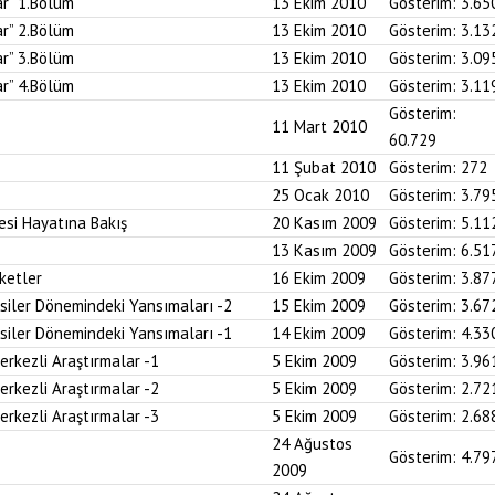
ar” 1.Bölüm
13 Ekim 2010
Gösterim:
3.65
ar” 2.Bölüm
13 Ekim 2010
Gösterim:
3.13
ar” 3.Bölüm
13 Ekim 2010
Gösterim:
3.09
ar” 4.Bölüm
13 Ekim 2010
Gösterim:
3.11
Gösterim:
11 Mart 2010
60.729
11 Şubat 2010
Gösterim:
272
25 Ocak 2010
Gösterim:
3.79
si Hayatına Bakış
20 Kasım 2009
Gösterim:
5.11
13 Kasım 2009
Gösterim:
6.51
ketler
16 Ekim 2009
Gösterim:
3.87
siler Dönemindeki Yansımaları -2
15 Ekim 2009
Gösterim:
3.67
siler Dönemindeki Yansımaları -1
14 Ekim 2009
Gösterim:
4.33
Merkezli Araştırmalar -1
5 Ekim 2009
Gösterim:
3.96
Merkezli Araştırmalar -2
5 Ekim 2009
Gösterim:
2.72
Merkezli Araştırmalar -3
5 Ekim 2009
Gösterim:
2.68
24 Ağustos
Gösterim:
4.79
2009