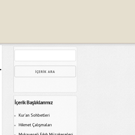
İçerik Başlıklarımız
Kur’an Sohbetleri
Hikmet Çalışmaları
Mukayeseli Fıkıh Müzakereleri