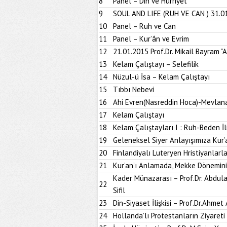
8
Panel – Din ve Hürriyet
9
SOUL AND LIFE (RUH VE CAN ) 31.0
10
Panel – Ruh ve Can
11
Panel – Kur’ân ve Evrim
12
21.01.2015 Prof.Dr. Mikail Bayram ”
13
Kelam Çalıştayı – Selefilik
14
Nüzul-ü İsa – Kelam Çalıştayı
15
Tıbbı Nebevi
16
Ahi Evren(Nasreddin Hoca)-Mevlan
17
Kelam Çalıştayı
18
Kelam Çalıştayları I : Ruh-Beden İli
19
Geleneksel Siyer Anlayışımıza Kur’an’
20
Finlandiyalı Luteryen Hristiyanlar
21
Kur’an’ı Anlamada, Mekke Dönemin
Kader Münazarası – Prof.Dr. Abdulaz
22
Sifil
23
Din-Siyaset İlişkisi – Prof.Dr.Ahmet
24
Hollanda’lı Protestanların Ziyareti