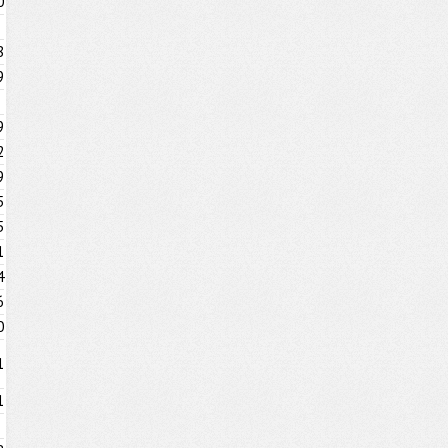
0
8
9
9
2
9
5
5
1
4
6
0
1
1