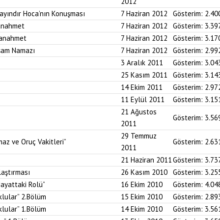
2012
Bayındır Hoca’nın Konuşması
7 Haziran 2012
Gösterim:
2.40
tanahmet
7 Haziran 2012
Gösterim:
3.39
tanahmet
7 Haziran 2012
Gösterim:
3.17
kşam Namazı
7 Haziran 2012
Gösterim:
2.99
3 Aralık 2011
Gösterim:
3.04
25 Kasım 2011
Gösterim:
3.14
14 Ekim 2011
Gösterim:
2.97
11 Eylül 2011
Gösterim:
3.15
21 Ağustos
Gösterim:
3.56
2011
29 Temmuz
az ve Oruç Vakitleri”
Gösterim:
2.63
2011
21 Haziran 2011
Gösterim:
3.73
aştırması
26 Kasım 2010
Gösterim:
3.25
ayattaki Rolü”
16 Ekim 2010
Gösterim:
4.04
klular” 2.Bölüm
15 Ekim 2010
Gösterim:
2.89
klular” 1.Bölüm
14 Ekim 2010
Gösterim:
3.56