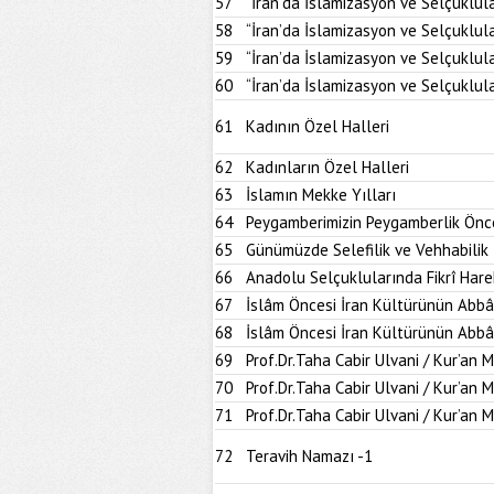
57
“İran’da İslamizasyon ve Selçuklul
58
“İran’da İslamizasyon ve Selçuklul
59
“İran’da İslamizasyon ve Selçuklul
60
“İran’da İslamizasyon ve Selçuklul
61
Kadının Özel Halleri
62
Kadınların Özel Halleri
63
İslamın Mekke Yılları
64
Peygamberimizin Peygamberlik Önce
65
Günümüzde Selefilik ve Vehhabilik
66
Anadolu Selçuklularında Fikrî Hare
67
İslâm Öncesi İran Kültürünün Abbâ
68
İslâm Öncesi İran Kültürünün Abbâ
69
Prof.Dr.Taha Cabir Ulvani / Kur’an 
70
Prof.Dr.Taha Cabir Ulvani / Kur’an 
71
Prof.Dr.Taha Cabir Ulvani / Kur’an 
72
Teravih Namazı -1