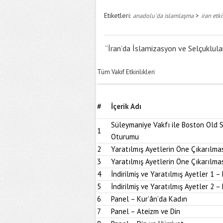
Etiketleri:
>
anadolu'da islamlaşma
iran etki
“İran’da İslamizasyon ve Selçuklul
Tüm Vakıf Etkinlikleri
#
İçerik Adı
Süleymaniye Vakfı ile Boston Old S
1
Oturumu
2
Yaratılmış Ayetlerin Öne Çıkarılmas
3
Yaratılmış Ayetlerin Öne Çıkarılmas
4
İndirilmiş ve Yaratılmış Ayetler 1 – 
5
İndirilmiş ve Yaratılmış Ayetler 2 – 
6
Panel – Kur’ân’da Kadın
7
Panel – Ateizm ve Din