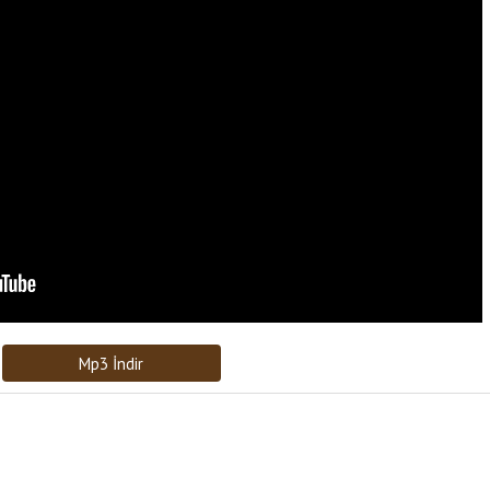
Bağlantıyı Gönderin
[recaptcha]
Mp3 İndir