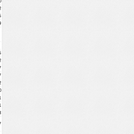
0
2
5
9
5
2
7
7
2
0
1
1
8
7