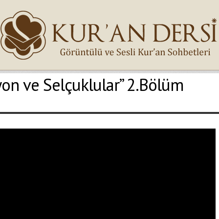
yon ve Selçuklular” 2.Bölüm
İsminiz (*)
Epostanız (*)
Yaşadığınız Hatanın Ayrıntıları