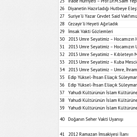
25
İrade Hürriyeti – Prof.Dr.M.Saim Ye
26
Diyanetin Hazırladığı Hutbeye Eleşt
27
Suriye’li Yazar Cevdet Said Vakfımız
28
Cezayir’li Heyeti Ağırladık
29
İmsak Vakti Gözlemleri
30
2013 Umre Seyatimiz – Hocamızın 
31
2013 Umre Seyatimiz – Hocamızın 
32
2013 Umre Seyatimiz – Kıbleteyn M
33
2013 Umre Seyatimiz – Kuba Mesci
34
2013 Umre Seyatimiz – Umre, İhram 
35
Edip Yüksel-İhsan Eliaçık Süleymani
36
Edip Yüksel-İhsan Eliaçık Süleymani
37
Yahudi Kültürünün İslam Kültürüne 
38
Yahudi Kültürünün İslam Kültürüne 
39
Yahudi Kültürünün İslam Kültürüne 
40
Doğanın Seher Vakti Uyanışı
41
2012 Ramazan İmsakiyesi İlanı