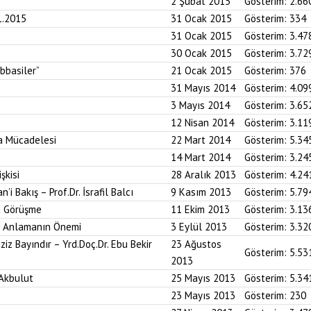
2 Şubat 2015
Gösterim:
2.66
1.2015
31 Ocak 2015
Gösterim:
334
31 Ocak 2015
Gösterim:
3.47
30 Ocak 2015
Gösterim:
3.72
Abbasiler”
21 Ocak 2015
Gösterim:
376
31 Mayıs 2014
Gösterim:
4.09
3 Mayıs 2014
Gösterim:
3.65
12 Nisan 2014
Gösterim:
3.11
a Mücadelesi
22 Mart 2014
Gösterim:
5.34
14 Mart 2014
Gösterim:
3.24
şkisi
28 Aralık 2013
Gösterim:
4.24
i Bakış – Prof.Dr. İsrafil Balcı
9 Kasım 2013
Gösterim:
5.79
la Görüşme
11 Ekim 2013
Gösterim:
3.13
i Anlamanın Önemi
3 Eylül 2013
Gösterim:
3.32
iz Bayındır – Yrd.Doç.Dr. Ebu Bekir
23 Ağustos
Gösterim:
5.53
2013
 Akbulut
25 Mayıs 2013
Gösterim:
5.34
23 Mayıs 2013
Gösterim:
230