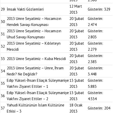
12 Mart
29
İmsak Vakti Gözlemleri
Gösterim:
329
2013
2013 Umre Seyatimiz – Hocamızın
20 Şubat
Gösterim:
30
Hendek Savaşı Konuşması
2013
2.474
2013 Umre Seyatimiz – Hocamızın
20 Şubat
Gösterim:
31
Uhud Savaşı Konuşması
2013
2.803
2013 Umre Seyatimiz – Kıbleteyn
20 Şubat
Gösterim:
32
Mescidi
2013
2.279
20 Şubat
Gösterim:
33
2013 Umre Seyatimiz – Kuba Mescidi
2013
2.385
2013 Umre Seyatimiz – Umre, İhram
20 Şubat
Gösterim:
34
Nedir? Ne Değildir?
2013
3.448
Edip Yüksel-İhsan Eliaçık Süleymaniye
13 Şubat
Gösterim:
35
Vakfını Ziyaret Ettiler – 1
2013
5.883
Edip Yüksel-İhsan Eliaçık Süleymaniye
13 Şubat
Gösterim:
36
Vakfını Ziyaret Ettiler – 2
2013
4.534
Yahudi Kültürünün İslam Kültürüne
18 Ocak
37
Gösterim:
204
Etkisi – 3
2013