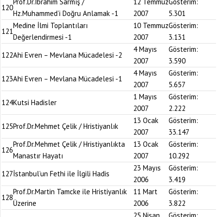
Prof.Dr.İbrahim Sarmış /
12 Temmuz
Gösterim:
120
Hz.Muhammed’i Doğru Anlamak -1
2007
5.301
Medine İlmi Toplantıları
10 Temmuz
Gösterim:
121
Değerlendirmesi -1
2007
3.131
4 Mayıs
Gösterim:
122
Ahi Evren – Mevlana Mücadelesi -2
2007
3.590
4 Mayıs
Gösterim:
123
Ahi Evren – Mevlana Mücadelesi -1
2007
5.657
1 Mayıs
Gösterim:
124
Kutsi Hadisler
2007
2.222
13 Ocak
Gösterim:
125
Prof.Dr.Mehmet Çelik / Hristiyanlık
2007
33.147
Prof.Dr.Mehmet Çelik / Hristiyanlıkta
13 Ocak
Gösterim:
126
Manastır Hayatı
2007
10.292
23 Mayıs
Gösterim:
127
İstanbul’un Fethi ile İlgili Hadis
2006
3.419
Prof.Dr.Martin Tamcke ile Hristiyanlık
11 Mart
Gösterim:
128
Üzerine
2006
3.822
25 Nisan
Gösterim: