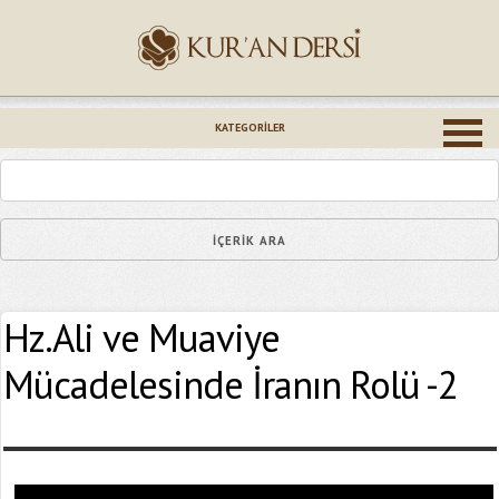
İsminiz (*)
KATEGORILER
Epostanız (*)
Hz.Ali ve Muaviye
Yaşadığınız Hatanın Ayrıntıları
Mücadelesinde İranın Rolü -2
Bağlantıyı Gönderin