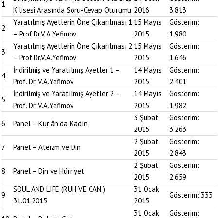
1
Kilisesi Arasında Soru-Cevap Oturumu
2016
3.813
Yaratılmış Ayetlerin Öne Çıkarılması 1
15 Mayıs
Gösterim:
2
– Prof.Dr.V.A.Yefimov
2015
1.980
Yaratılmış Ayetlerin Öne Çıkarılması 2
15 Mayıs
Gösterim:
3
– Prof.Dr.V.A.Yefimov
2015
1.646
İndirilmiş ve Yaratılmış Ayetler 1 –
14 Mayıs
Gösterim:
4
Prof. Dr. V.A.Yefimov
2015
2.401
İndirilmiş ve Yaratılmış Ayetler 2 –
14 Mayıs
Gösterim:
5
Prof. Dr. V.A.Yefimov
2015
1.982
3 Şubat
Gösterim:
6
Panel – Kur’ân’da Kadın
2015
3.263
2 Şubat
Gösterim:
7
Panel – Ateizm ve Din
2015
2.843
2 Şubat
Gösterim:
8
Panel – Din ve Hürriyet
2015
2.659
SOUL AND LIFE (RUH VE CAN )
31 Ocak
9
Gösterim:
333
31.01.2015
2015
31 Ocak
Gösterim: