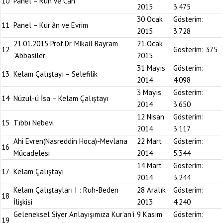
10
Panel – Ruh ve Can
2015
3.475
30 Ocak
Gösterim:
11
Panel – Kur’ân ve Evrim
2015
3.728
21.01.2015 Prof.Dr. Mikail Bayram
21 Ocak
12
Gösterim:
375
”Abbasiler”
2015
31 Mayıs
Gösterim:
13
Kelam Çalıştayı – Selefilik
2014
4.098
3 Mayıs
Gösterim:
14
Nüzul-ü İsa – Kelam Çalıştayı
2014
3.650
12 Nisan
Gösterim:
15
Tıbbı Nebevi
2014
3.117
Ahi Evren(Nasreddin Hoca)-Mevlana
22 Mart
Gösterim:
16
Mücadelesi
2014
5.344
14 Mart
Gösterim:
17
Kelam Çalıştayı
2014
3.244
Kelam Çalıştayları I : Ruh-Beden
28 Aralık
Gösterim:
18
İlişkisi
2013
4.240
Geleneksel Siyer Anlayışımıza Kur’an’i
9 Kasım
Gösterim:
19