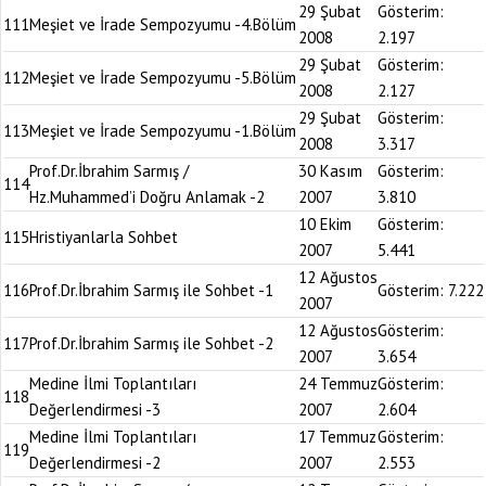
29 Şubat
Gösterim:
111
Meşiet ve İrade Sempozyumu -4.Bölüm
2008
2.197
29 Şubat
Gösterim:
112
Meşiet ve İrade Sempozyumu -5.Bölüm
2008
2.127
29 Şubat
Gösterim:
113
Meşiet ve İrade Sempozyumu -1.Bölüm
2008
3.317
Prof.Dr.İbrahim Sarmış /
30 Kasım
Gösterim:
114
Hz.Muhammed’i Doğru Anlamak -2
2007
3.810
10 Ekim
Gösterim:
115
Hristiyanlarla Sohbet
2007
5.441
12 Ağustos
116
Prof.Dr.İbrahim Sarmış ile Sohbet -1
Gösterim:
7.222
2007
12 Ağustos
Gösterim:
117
Prof.Dr.İbrahim Sarmış ile Sohbet -2
2007
3.654
Medine İlmi Toplantıları
24 Temmuz
Gösterim:
118
Değerlendirmesi -3
2007
2.604
Medine İlmi Toplantıları
17 Temmuz
Gösterim:
119
Değerlendirmesi -2
2007
2.553