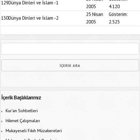
129
Dünya Dinleri ve İslam -1
2005
4.120
25 Nisan
Gösterim:
130
Dünya Dinleri ve İslam -2
2005
2.525
İçerik Başlıklarımız
Kur’an Sohbetleri
Hikmet Çalışmaları
Mukayeseli Fıkıh Müzakereleri