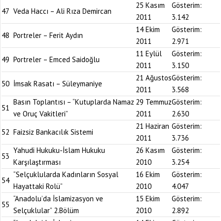
25 Kasım
Gösterim:
47
Veda Haccı – Ali Rıza Demircan
2011
3.142
14 Ekim
Gösterim:
48
Portreler – Ferit Aydın
2011
2.971
11 Eylül
Gösterim:
49
Portreler – Emced Saidoğlu
2011
3.150
21 Ağustos
Gösterim:
50
İmsak Rasatı – Süleymaniye
2011
3.568
Basın Toplantısı – “Kutuplarda Namaz
29 Temmuz
Gösterim:
51
ve Oruç Vakitleri”
2011
2.630
21 Haziran
Gösterim:
52
Faizsiz Bankacılık Sistemi
2011
3.736
Yahudi Hukuku-İslam Hukuku
26 Kasım
Gösterim:
53
Karşılaştırması
2010
3.254
“Selçuklularda Kadınların Sosyal
16 Ekim
Gösterim:
54
Hayattaki Rolü”
2010
4.047
“Anadolu’da İslamizasyon ve
15 Ekim
Gösterim:
55
Selçuklular” 2.Bölüm
2010
2.892