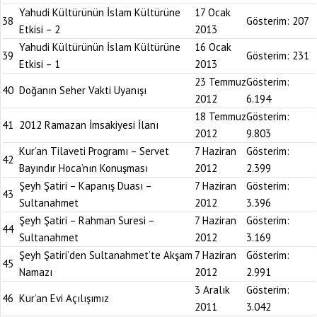
Yahudi Kültürünün İslam Kültürüne
17 Ocak
38
Gösterim:
207
Etkisi – 2
2013
Yahudi Kültürünün İslam Kültürüne
16 Ocak
39
Gösterim:
231
Etkisi – 1
2013
23 Temmuz
Gösterim:
40
Doğanın Seher Vakti Uyanışı
2012
6.194
18 Temmuz
Gösterim:
41
2012 Ramazan İmsakiyesi İlanı
2012
9.803
Kur’an Tilaveti Programı – Servet
7 Haziran
Gösterim:
42
Bayındır Hoca’nın Konuşması
2012
2.399
Şeyh Şatiri – Kapanış Duası –
7 Haziran
Gösterim:
43
Sultanahmet
2012
3.396
Şeyh Şatiri – Rahman Suresi –
7 Haziran
Gösterim:
44
Sultanahmet
2012
3.169
Şeyh Şatiri’den Sultanahmet’te Akşam
7 Haziran
Gösterim:
45
Namazı
2012
2.991
3 Aralık
Gösterim:
46
Kur’an Evi Açılışımız
2011
3.042