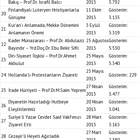
Bakış – Prof.Dr. İsrafil Balcı
2013
5.792
Finlandiyalı Luteryen Hristiyanlarla
11 Ekim
Gösterim:
20
Görüşme
2013
3.135
Kur’an’ı Anlamada, Mekke Dönemini
3 Eylül
Gösterim:
21
Anlamanın Önemi
2013
3.319
Kader Münazarası – Prof.Dr. Abdulaziz
23 Ağustos
Gösterim:
22
Bayındır – Yrd.Doç.Dr. Ebu Bekir Sifil
2013
5.530
Din-Siyaset İlişkisi – Prof.Dr.Ahmet
25 Mayıs
Gösterim:
23
Akbulut
2013
5.340
23 Mayıs
24
Hollanda’lı Protestanların Ziyareti
Gösterim:
229
2013
27 Nisan
Gösterim:
25
İrade Hürriyeti – Prof.Dr.M.Saim Yeprem
2013
3.477
Diyanetin Hazırladığı Hutbeye
20 Nisan
Gösterim:
26
Eleştirilerimiz
2013
3.041
Suriye’li Yazar Cevdet Said Vakfımızı
28 Mart
Gösterim:
27
Ziyaret Etti
2013
3.163
27 Mart
Gösterim:
28
Cezayir’li Heyeti Ağırladık
2013
2.380