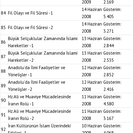
2009
2.169
14 Haziran
Gösterim:
84
Fil Olayı ve Fil Sûresi -1
2008
5.405
14 Haziran
Gösterim:
85
Fil Olayı ve Fil Sûresi -2
2008
3.271
Büyük Selçuklular Zamanında İslami
13 Haziran
Gösterim:
86
Hareketler -1
2008
2.844
Büyük Selçuklular Zamanında İslami
13 Haziran
Gösterim:
87
Hareketler -2
2008
2.535
Anadolu’da İlmi Faaliyetler ve
12 Haziran
Gösterim:
88
Yönelişler -1
2008
2.852
Anadolu’da İlmi Faaliyetler ve
12 Haziran
Gösterim:
89
Yönelişler -2
2008
2.416
Hz.Ali ve Muaviye Mücadelesinde
11 Haziran
Gösterim:
90
İranın Rolü -1
2008
4.580
Hz.Ali ve Muaviye Mücadelesinde
11 Haziran
Gösterim:
91
İranın Rolü -2
2008
3.167
İran Kültürünün İslam Üzerindeki
10 Haziran
Gösterim:
92
Etkileri -1
2008
4.068