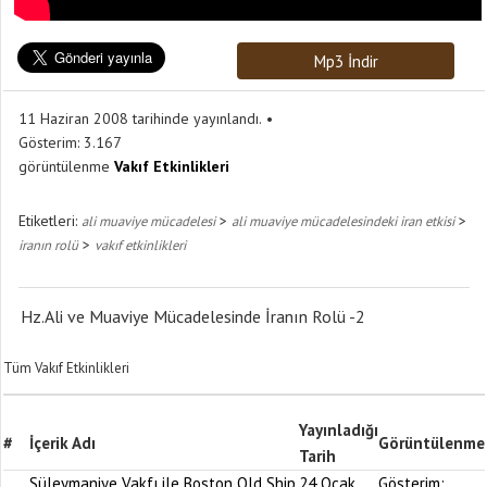
Mp3 İndir
11 Haziran 2008 tarihinde yayınlandı.
Gösterim:
3.167
görüntülenme
Vakıf Etkinlikleri
Etiketleri:
>
>
ali muaviye mücadelesi
ali muaviye mücadelesindeki iran etkisi
>
iranın rolü
vakıf etkinlikleri
Hz.Ali ve Muaviye Mücadelesinde İranın Rolü -2
Tüm Vakıf Etkinlikleri
Yayınladığı
#
İçerik Adı
Görüntülenme
Tarih
Süleymaniye Vakfı ile Boston Old Ship
24 Ocak
Gösterim: