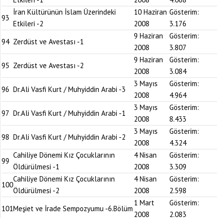
İran Kültürünün İslam Üzerindeki
10 Haziran
Gösterim:
93
Etkileri -2
2008
3.176
9 Haziran
Gösterim:
94
Zerdüst ve Avestası -1
2008
3.807
9 Haziran
Gösterim:
95
Zerdüst ve Avestası -2
2008
3.084
3 Mayıs
Gösterim:
96
Dr.Ali Vasfi Kurt / Muhyiddin Arabi -3
2008
4.964
3 Mayıs
Gösterim:
97
Dr.Ali Vasfi Kurt / Muhyiddin Arabi -1
2008
8.433
3 Mayıs
Gösterim:
98
Dr.Ali Vasfi Kurt / Muhyiddin Arabi -2
2008
4.324
Cahiliye Dönemi Kız Çocuklarının
4 Nisan
Gösterim:
99
Öldürülmesi -1
2008
3.309
Cahiliye Dönemi Kız Çocuklarının
4 Nisan
Gösterim:
100
Öldürülmesi -2
2008
2.598
1 Mart
Gösterim:
101
Meşiet ve İrade Sempozyumu -6.Bölüm
2008
2.083