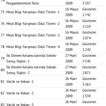
74
Peygamberimizin Rolü
2009
3.357
16 Mayıs
Gösterim:
75
Meal Bilgi Yarışması Ödül Töreni -1
2009
2.742
16 Mayıs
Gösterim:
76
Meal Bilgi Yarışması Ödül Töreni -2
2009
2.119
16 Mayıs
Gösterim:
77
Meal Bilgi Yarışması Ödül Töreni -3
2009
2.074
16 Mayıs
Gösterim:
78
Meal Bilgi Yarışması Ödül Töreni -4
2009
2.242
İlk Dönem Kelamcılarında Sebeb-
27 Mart
Gösterim:
79
Sonuç İlişkisi -1
2009
3.545
İlk Dönem Kelamcılarında Sebeb-
27 Mart
Gösterim:
80
Sonuç İlişkisi -2
2009
2.871
26 Mart
Gösterim:
81
Varlık ve İmkan -1
2009
3.363
26 Mart
Gösterim:
82
Varlık ve İmkan -2
2009
2.539
26 Mart
Gösterim:
83
Varlık ve İmkan -3