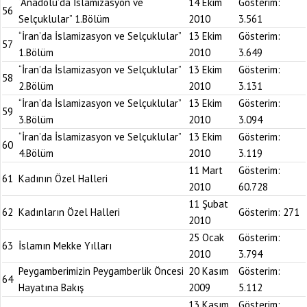
“Anadolu’da İslamizasyon ve
14 Ekim
Gösterim:
56
Selçuklular” 1.Bölüm
2010
3.561
“İran’da İslamizasyon ve Selçuklular”
13 Ekim
Gösterim:
57
1.Bölüm
2010
3.649
“İran’da İslamizasyon ve Selçuklular”
13 Ekim
Gösterim:
58
2.Bölüm
2010
3.131
“İran’da İslamizasyon ve Selçuklular”
13 Ekim
Gösterim:
59
3.Bölüm
2010
3.094
“İran’da İslamizasyon ve Selçuklular”
13 Ekim
Gösterim:
60
4.Bölüm
2010
3.119
11 Mart
Gösterim:
61
Kadının Özel Halleri
2010
60.728
11 Şubat
62
Kadınların Özel Halleri
Gösterim:
271
2010
25 Ocak
Gösterim:
63
İslamın Mekke Yılları
2010
3.794
Peygamberimizin Peygamberlik Öncesi
20 Kasım
Gösterim:
64
Hayatına Bakış
2009
5.112
13 Kasım
Gösterim: