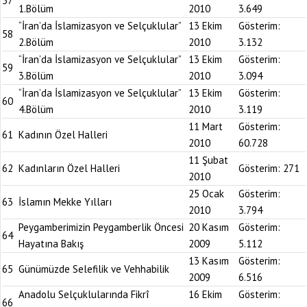
57
1.Bölüm
2010
3.649
“İran’da İslamizasyon ve Selçuklular”
13 Ekim
Gösterim:
58
2.Bölüm
2010
3.132
“İran’da İslamizasyon ve Selçuklular”
13 Ekim
Gösterim:
59
3.Bölüm
2010
3.094
“İran’da İslamizasyon ve Selçuklular”
13 Ekim
Gösterim:
60
4.Bölüm
2010
3.119
11 Mart
Gösterim:
61
Kadının Özel Halleri
2010
60.728
11 Şubat
62
Kadınların Özel Halleri
Gösterim:
271
2010
25 Ocak
Gösterim:
63
İslamın Mekke Yılları
2010
3.794
Peygamberimizin Peygamberlik Öncesi
20 Kasım
Gösterim:
64
Hayatına Bakış
2009
5.112
13 Kasım
Gösterim:
65
Günümüzde Selefilik ve Vehhabilik
2009
6.516
Anadolu Selçuklularında Fikrî
16 Ekim
Gösterim:
66