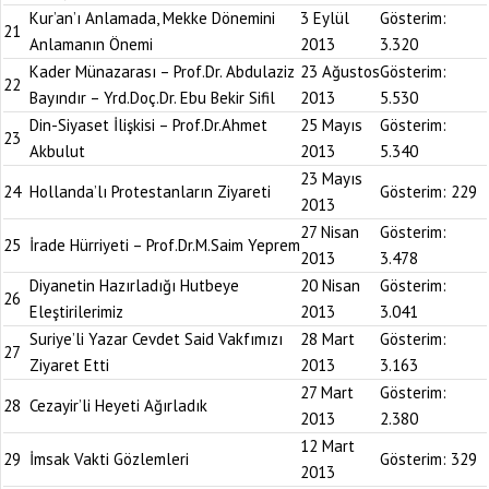
Kur’an’ı Anlamada, Mekke Dönemini
3 Eylül
Gösterim:
21
Anlamanın Önemi
2013
3.320
Kader Münazarası – Prof.Dr. Abdulaziz
23 Ağustos
Gösterim:
22
Bayındır – Yrd.Doç.Dr. Ebu Bekir Sifil
2013
5.530
Din-Siyaset İlişkisi – Prof.Dr.Ahmet
25 Mayıs
Gösterim:
23
Akbulut
2013
5.340
23 Mayıs
24
Hollanda’lı Protestanların Ziyareti
Gösterim:
229
2013
27 Nisan
Gösterim:
25
İrade Hürriyeti – Prof.Dr.M.Saim Yeprem
2013
3.478
Diyanetin Hazırladığı Hutbeye
20 Nisan
Gösterim:
26
Eleştirilerimiz
2013
3.041
Suriye’li Yazar Cevdet Said Vakfımızı
28 Mart
Gösterim:
27
Ziyaret Etti
2013
3.163
27 Mart
Gösterim:
28
Cezayir’li Heyeti Ağırladık
2013
2.380
12 Mart
29
İmsak Vakti Gözlemleri
Gösterim:
329
2013