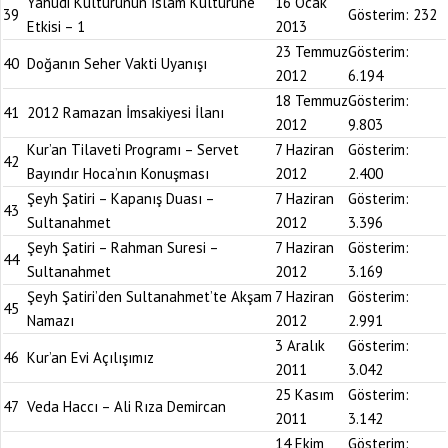
Yahudi Kültürünün İslam Kültürüne
16 Ocak
39
Gösterim:
232
Etkisi – 1
2013
23 Temmuz
Gösterim:
40
Doğanın Seher Vakti Uyanışı
2012
6.194
18 Temmuz
Gösterim:
41
2012 Ramazan İmsakiyesi İlanı
2012
9.803
Kur’an Tilaveti Programı – Servet
7 Haziran
Gösterim:
42
Bayındır Hoca’nın Konuşması
2012
2.400
Şeyh Şatiri – Kapanış Duası –
7 Haziran
Gösterim:
43
Sultanahmet
2012
3.396
Şeyh Şatiri – Rahman Suresi –
7 Haziran
Gösterim:
44
Sultanahmet
2012
3.169
Şeyh Şatiri’den Sultanahmet’te Akşam
7 Haziran
Gösterim:
45
Namazı
2012
2.991
3 Aralık
Gösterim:
46
Kur’an Evi Açılışımız
2011
3.042
25 Kasım
Gösterim:
47
Veda Haccı – Ali Rıza Demircan
2011
3.142
14 Ekim
Gösterim: