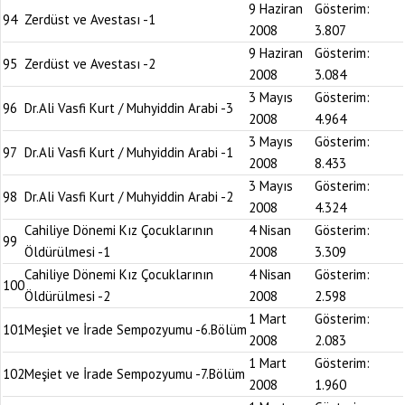
9 Haziran
Gösterim:
94
Zerdüst ve Avestası -1
2008
3.807
9 Haziran
Gösterim:
95
Zerdüst ve Avestası -2
2008
3.084
3 Mayıs
Gösterim:
96
Dr.Ali Vasfi Kurt / Muhyiddin Arabi -3
2008
4.964
3 Mayıs
Gösterim:
97
Dr.Ali Vasfi Kurt / Muhyiddin Arabi -1
2008
8.433
3 Mayıs
Gösterim:
98
Dr.Ali Vasfi Kurt / Muhyiddin Arabi -2
2008
4.324
Cahiliye Dönemi Kız Çocuklarının
4 Nisan
Gösterim:
99
Öldürülmesi -1
2008
3.309
Cahiliye Dönemi Kız Çocuklarının
4 Nisan
Gösterim:
100
Öldürülmesi -2
2008
2.598
1 Mart
Gösterim:
101
Meşiet ve İrade Sempozyumu -6.Bölüm
2008
2.083
1 Mart
Gösterim:
102
Meşiet ve İrade Sempozyumu -7.Bölüm
2008
1.960