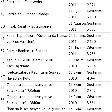
48
Portreler – Ferit Aydın
2011
2.971
11 Eylül
Gösterim:
49
Portreler – Emced Saidoğlu
2011
3.150
21 Ağustos
Gösterim:
50
İmsak Rasatı – Süleymaniye
2011
3.568
Basın Toplantısı – “Kutuplarda Namaz
29 Temmuz
Gösterim:
51
ve Oruç Vakitleri”
2011
2.630
21 Haziran
Gösterim:
52
Faizsiz Bankacılık Sistemi
2011
3.736
Yahudi Hukuku-İslam Hukuku
26 Kasım
Gösterim:
53
Karşılaştırması
2010
3.254
“Selçuklularda Kadınların Sosyal
16 Ekim
Gösterim:
54
Hayattaki Rolü”
2010
4.047
“Anadolu’da İslamizasyon ve
15 Ekim
Gösterim:
55
Selçuklular” 2.Bölüm
2010
2.892
“Anadolu’da İslamizasyon ve
14 Ekim
Gösterim:
56
Selçuklular” 1.Bölüm
2010
3.561
“İran’da İslamizasyon ve Selçuklular”
13 Ekim
Gösterim: