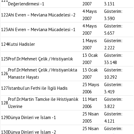
121
Değerlendirmesi -1
2007
3.131
4 Mayıs
Gösterim:
122
Ahi Evren – Mevlana Mücadelesi -2
2007
3.590
4 Mayıs
Gösterim:
123
Ahi Evren – Mevlana Mücadelesi -1
2007
5.657
1 Mayıs
Gösterim:
124
Kutsi Hadisler
2007
2.222
13 Ocak
Gösterim:
125
Prof.Dr.Mehmet Çelik / Hristiyanlık
2007
33.148
Prof.Dr.Mehmet Çelik / Hristiyanlıkta
13 Ocak
Gösterim:
126
Manastır Hayatı
2007
10.292
23 Mayıs
Gösterim:
127
İstanbul’un Fethi ile İlgili Hadis
2006
3.419
Prof.Dr.Martin Tamcke ile Hristiyanlık
11 Mart
Gösterim:
128
Üzerine
2006
3.822
25 Nisan
Gösterim:
129
Dünya Dinleri ve İslam -1
2005
4.121
25 Nisan
Gösterim:
130
Dünya Dinleri ve İslam -2