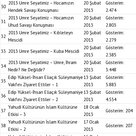
2013 Umre Seyatimiz – Hocamızın
20 Şubat
Gösterim:
30
Hendek Savaşı Konuşması
2013
2.474
2013 Umre Seyatimiz – Hocamızın
20 Şubat
Gösterim:
31
Uhud Savaşı Konuşması
2013
2.803
2013 Umre Seyatimiz – Kıbleteyn
20 Şubat
Gösterim:
32
Mescidi
2013
2.279
20 Şubat
Gösterim:
33
2013 Umre Seyatimiz – Kuba Mescidi
2013
2.385
2013 Umre Seyatimiz – Umre, İhram
20 Şubat
Gösterim:
34
Nedir? Ne Değildir?
2013
3.448
Edip Yüksel-İhsan Eliaçık Süleymaniye
13 Şubat
Gösterim:
35
Vakfını Ziyaret Ettiler – 1
2013
5.883
Edip Yüksel-İhsan Eliaçık Süleymaniye
13 Şubat
Gösterim:
36
Vakfını Ziyaret Ettiler – 2
2013
4.534
Yahudi Kültürünün İslam Kültürüne
18 Ocak
37
Gösterim:
204
Etkisi – 3
2013
Yahudi Kültürünün İslam Kültürüne
17 Ocak
38
Gösterim:
207
Etkisi – 2
2013