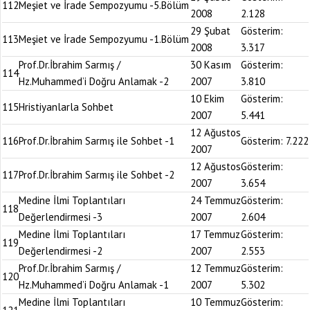
112
Meşiet ve İrade Sempozyumu -5.Bölüm
2008
2.128
29 Şubat
Gösterim:
113
Meşiet ve İrade Sempozyumu -1.Bölüm
2008
3.317
Prof.Dr.İbrahim Sarmış /
30 Kasım
Gösterim:
114
Hz.Muhammed’i Doğru Anlamak -2
2007
3.810
10 Ekim
Gösterim:
115
Hristiyanlarla Sohbet
2007
5.441
12 Ağustos
116
Prof.Dr.İbrahim Sarmış ile Sohbet -1
Gösterim:
7.222
2007
12 Ağustos
Gösterim:
117
Prof.Dr.İbrahim Sarmış ile Sohbet -2
2007
3.654
Medine İlmi Toplantıları
24 Temmuz
Gösterim:
118
Değerlendirmesi -3
2007
2.604
Medine İlmi Toplantıları
17 Temmuz
Gösterim:
119
Değerlendirmesi -2
2007
2.553
Prof.Dr.İbrahim Sarmış /
12 Temmuz
Gösterim:
120
Hz.Muhammed’i Doğru Anlamak -1
2007
5.302
Medine İlmi Toplantıları
10 Temmuz
Gösterim: