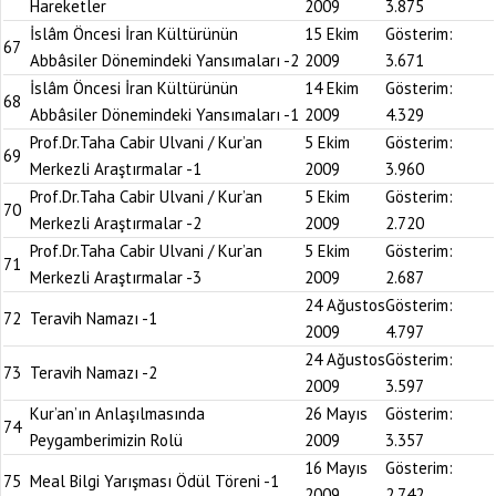
Hareketler
2009
3.875
İslâm Öncesi İran Kültürünün
15 Ekim
Gösterim:
67
Abbâsiler Dönemindeki Yansımaları -2
2009
3.671
İslâm Öncesi İran Kültürünün
14 Ekim
Gösterim:
68
Abbâsiler Dönemindeki Yansımaları -1
2009
4.329
Prof.Dr.Taha Cabir Ulvani / Kur’an
5 Ekim
Gösterim:
69
Merkezli Araştırmalar -1
2009
3.960
Prof.Dr.Taha Cabir Ulvani / Kur’an
5 Ekim
Gösterim:
70
Merkezli Araştırmalar -2
2009
2.720
Prof.Dr.Taha Cabir Ulvani / Kur’an
5 Ekim
Gösterim:
71
Merkezli Araştırmalar -3
2009
2.687
24 Ağustos
Gösterim:
72
Teravih Namazı -1
2009
4.797
24 Ağustos
Gösterim:
73
Teravih Namazı -2
2009
3.597
Kur’an’ın Anlaşılmasında
26 Mayıs
Gösterim:
74
Peygamberimizin Rolü
2009
3.357
16 Mayıs
Gösterim:
75
Meal Bilgi Yarışması Ödül Töreni -1
2009
2.742