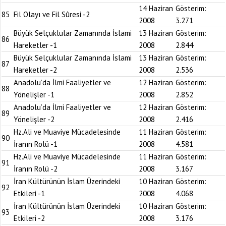
14 Haziran
Gösterim:
85
Fil Olayı ve Fil Sûresi -2
2008
3.271
Büyük Selçuklular Zamanında İslami
13 Haziran
Gösterim:
86
Hareketler -1
2008
2.844
Büyük Selçuklular Zamanında İslami
13 Haziran
Gösterim:
87
Hareketler -2
2008
2.536
Anadolu’da İlmi Faaliyetler ve
12 Haziran
Gösterim:
88
Yönelişler -1
2008
2.852
Anadolu’da İlmi Faaliyetler ve
12 Haziran
Gösterim:
89
Yönelişler -2
2008
2.416
Hz.Ali ve Muaviye Mücadelesinde
11 Haziran
Gösterim:
90
İranın Rolü -1
2008
4.581
Hz.Ali ve Muaviye Mücadelesinde
11 Haziran
Gösterim:
91
İranın Rolü -2
2008
3.167
İran Kültürünün İslam Üzerindeki
10 Haziran
Gösterim:
92
Etkileri -1
2008
4.068
İran Kültürünün İslam Üzerindeki
10 Haziran
Gösterim:
93
Etkileri -2
2008
3.176