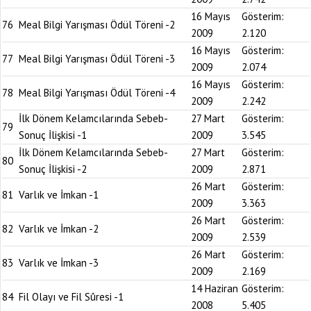
16 Mayıs
Gösterim:
76
Meal Bilgi Yarışması Ödül Töreni -2
2009
2.120
16 Mayıs
Gösterim:
77
Meal Bilgi Yarışması Ödül Töreni -3
2009
2.074
16 Mayıs
Gösterim:
78
Meal Bilgi Yarışması Ödül Töreni -4
2009
2.242
İlk Dönem Kelamcılarında Sebeb-
27 Mart
Gösterim:
79
Sonuç İlişkisi -1
2009
3.545
İlk Dönem Kelamcılarında Sebeb-
27 Mart
Gösterim:
80
Sonuç İlişkisi -2
2009
2.871
26 Mart
Gösterim:
81
Varlık ve İmkan -1
2009
3.363
26 Mart
Gösterim:
82
Varlık ve İmkan -2
2009
2.539
26 Mart
Gösterim:
83
Varlık ve İmkan -3
2009
2.169
14 Haziran
Gösterim:
84
Fil Olayı ve Fil Sûresi -1
2008
5.405