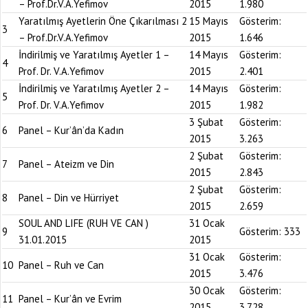
– Prof.Dr.V.A.Yefimov
2015
1.980
Yaratılmış Ayetlerin Öne Çıkarılması 2
15 Mayıs
Gösterim:
3
– Prof.Dr.V.A.Yefimov
2015
1.646
İndirilmiş ve Yaratılmış Ayetler 1 –
14 Mayıs
Gösterim:
4
Prof. Dr. V.A.Yefimov
2015
2.401
İndirilmiş ve Yaratılmış Ayetler 2 –
14 Mayıs
Gösterim:
5
Prof. Dr. V.A.Yefimov
2015
1.982
3 Şubat
Gösterim:
6
Panel – Kur’ân’da Kadın
2015
3.263
2 Şubat
Gösterim:
7
Panel – Ateizm ve Din
2015
2.843
2 Şubat
Gösterim:
8
Panel – Din ve Hürriyet
2015
2.659
SOUL AND LIFE (RUH VE CAN )
31 Ocak
9
Gösterim:
333
31.01.2015
2015
31 Ocak
Gösterim:
10
Panel – Ruh ve Can
2015
3.476
30 Ocak
Gösterim:
11
Panel – Kur’ân ve Evrim
2015
3.728