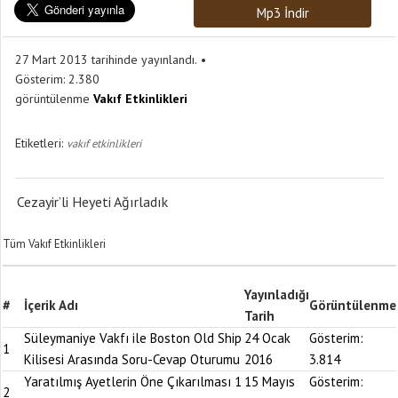
Mp3 İndir
27 Mart 2013 tarihinde yayınlandı.
Gösterim:
2.380
görüntülenme
Vakıf Etkinlikleri
Etiketleri:
vakıf etkinlikleri
Cezayir’li Heyeti Ağırladık
Tüm Vakıf Etkinlikleri
Yayınladığı
#
İçerik Adı
Görüntülenme
Tarih
Süleymaniye Vakfı ile Boston Old Ship
24 Ocak
Gösterim:
1
Kilisesi Arasında Soru-Cevap Oturumu
2016
3.814
Yaratılmış Ayetlerin Öne Çıkarılması 1
15 Mayıs
Gösterim:
2