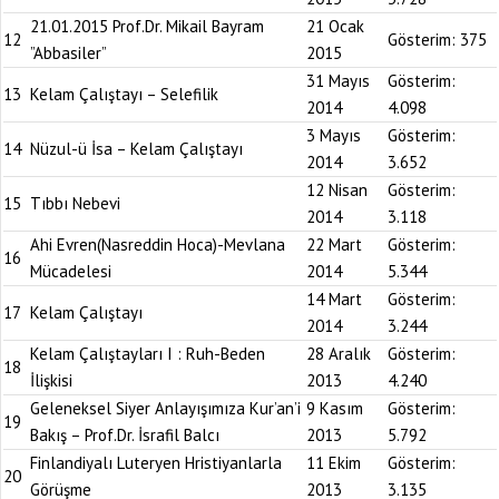
21.01.2015 Prof.Dr. Mikail Bayram
21 Ocak
12
Gösterim:
375
”Abbasiler”
2015
31 Mayıs
Gösterim:
13
Kelam Çalıştayı – Selefilik
2014
4.098
3 Mayıs
Gösterim:
14
Nüzul-ü İsa – Kelam Çalıştayı
2014
3.652
12 Nisan
Gösterim:
15
Tıbbı Nebevi
2014
3.118
Ahi Evren(Nasreddin Hoca)-Mevlana
22 Mart
Gösterim:
16
Mücadelesi
2014
5.344
14 Mart
Gösterim:
17
Kelam Çalıştayı
2014
3.244
Kelam Çalıştayları I : Ruh-Beden
28 Aralık
Gösterim:
18
İlişkisi
2013
4.240
Geleneksel Siyer Anlayışımıza Kur’an’i
9 Kasım
Gösterim:
19
Bakış – Prof.Dr. İsrafil Balcı
2013
5.792
Finlandiyalı Luteryen Hristiyanlarla
11 Ekim
Gösterim:
20
Görüşme
2013
3.135