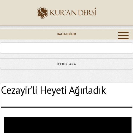
İsminiz (*)
KATEGORILER
Epostanız (*)
Cezayir’li Heyeti Ağırladık
Yaşadığınız Hatanın Ayrıntıları
Bağlantıyı Gönderin