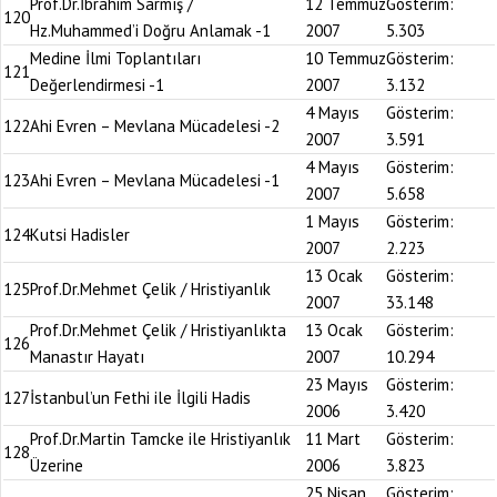
Prof.Dr.İbrahim Sarmış /
12 Temmuz
Gösterim:
120
Hz.Muhammed’i Doğru Anlamak -1
2007
5.303
Medine İlmi Toplantıları
10 Temmuz
Gösterim:
121
Değerlendirmesi -1
2007
3.132
4 Mayıs
Gösterim:
122
Ahi Evren – Mevlana Mücadelesi -2
2007
3.591
4 Mayıs
Gösterim:
123
Ahi Evren – Mevlana Mücadelesi -1
2007
5.658
1 Mayıs
Gösterim:
124
Kutsi Hadisler
2007
2.223
13 Ocak
Gösterim:
125
Prof.Dr.Mehmet Çelik / Hristiyanlık
2007
33.148
Prof.Dr.Mehmet Çelik / Hristiyanlıkta
13 Ocak
Gösterim:
126
Manastır Hayatı
2007
10.294
23 Mayıs
Gösterim:
127
İstanbul’un Fethi ile İlgili Hadis
2006
3.420
Prof.Dr.Martin Tamcke ile Hristiyanlık
11 Mart
Gösterim:
128
Üzerine
2006
3.823
25 Nisan
Gösterim: