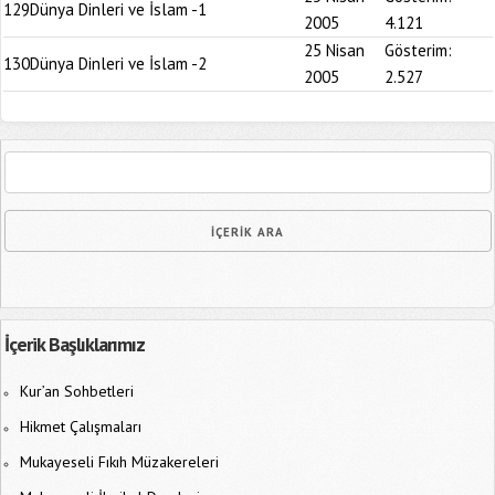
129
Dünya Dinleri ve İslam -1
2005
4.121
25 Nisan
Gösterim:
130
Dünya Dinleri ve İslam -2
2005
2.527
İçerik Başlıklarımız
Kur’an Sohbetleri
Hikmet Çalışmaları
Mukayeseli Fıkıh Müzakereleri