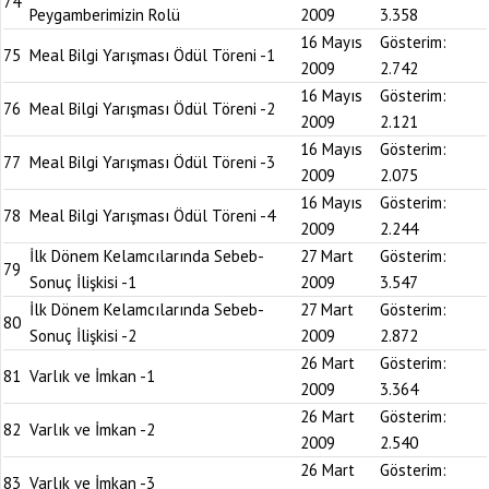
74
Peygamberimizin Rolü
2009
3.358
16 Mayıs
Gösterim:
75
Meal Bilgi Yarışması Ödül Töreni -1
2009
2.742
16 Mayıs
Gösterim:
76
Meal Bilgi Yarışması Ödül Töreni -2
2009
2.121
16 Mayıs
Gösterim:
77
Meal Bilgi Yarışması Ödül Töreni -3
2009
2.075
16 Mayıs
Gösterim:
78
Meal Bilgi Yarışması Ödül Töreni -4
2009
2.244
İlk Dönem Kelamcılarında Sebeb-
27 Mart
Gösterim:
79
Sonuç İlişkisi -1
2009
3.547
İlk Dönem Kelamcılarında Sebeb-
27 Mart
Gösterim:
80
Sonuç İlişkisi -2
2009
2.872
26 Mart
Gösterim:
81
Varlık ve İmkan -1
2009
3.364
26 Mart
Gösterim:
82
Varlık ve İmkan -2
2009
2.540
26 Mart
Gösterim:
83
Varlık ve İmkan -3