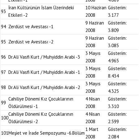
İran Kültürünün İslam Üzerindeki
10 Haziran
Gösterim:
93
Etkileri -2
2008
3.177
9 Haziran
Gösterim:
94
Zerdüst ve Avestası -1
2008
3.809
9 Haziran
Gösterim:
95
Zerdüst ve Avestası -2
2008
3.085
3 Mayıs
Gösterim:
96
Dr.Ali Vasfi Kurt / Muhyiddin Arabi -3
2008
4.965
3 Mayıs
Gösterim:
97
Dr.Ali Vasfi Kurt / Muhyiddin Arabi -1
2008
8.434
3 Mayıs
Gösterim:
98
Dr.Ali Vasfi Kurt / Muhyiddin Arabi -2
2008
4.325
Cahiliye Dönemi Kız Çocuklarının
4 Nisan
Gösterim:
99
Öldürülmesi -1
2008
3.310
Cahiliye Dönemi Kız Çocuklarının
4 Nisan
Gösterim:
100
Öldürülmesi -2
2008
2.599
1 Mart
Gösterim:
101
Meşiet ve İrade Sempozyumu -6.Bölüm
2008
2.084