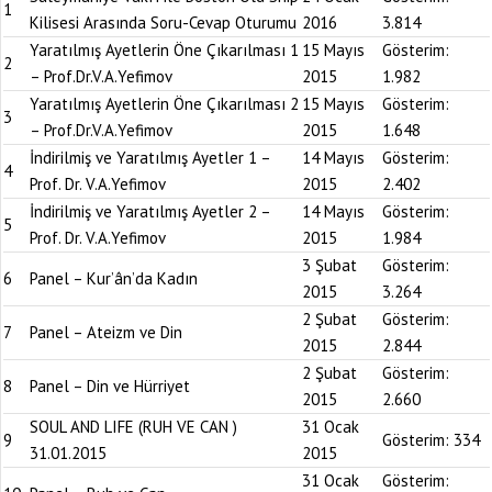
1
Kilisesi Arasında Soru-Cevap Oturumu
2016
3.814
Yaratılmış Ayetlerin Öne Çıkarılması 1
15 Mayıs
Gösterim:
2
– Prof.Dr.V.A.Yefimov
2015
1.982
Yaratılmış Ayetlerin Öne Çıkarılması 2
15 Mayıs
Gösterim:
3
– Prof.Dr.V.A.Yefimov
2015
1.648
İndirilmiş ve Yaratılmış Ayetler 1 –
14 Mayıs
Gösterim:
4
Prof. Dr. V.A.Yefimov
2015
2.402
İndirilmiş ve Yaratılmış Ayetler 2 –
14 Mayıs
Gösterim:
5
Prof. Dr. V.A.Yefimov
2015
1.984
3 Şubat
Gösterim:
6
Panel – Kur’ân’da Kadın
2015
3.264
2 Şubat
Gösterim:
7
Panel – Ateizm ve Din
2015
2.844
2 Şubat
Gösterim:
8
Panel – Din ve Hürriyet
2015
2.660
SOUL AND LIFE (RUH VE CAN )
31 Ocak
9
Gösterim:
334
31.01.2015
2015
31 Ocak
Gösterim: