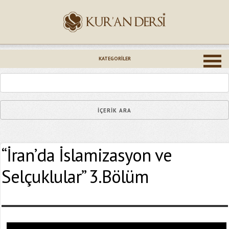
İsminiz (*)
KATEGORILER
Epostanız (*)
“İran’da İslamizasyon ve
Yaşadığınız Hatanın Ayrıntıları
Selçuklular” 3.Bölüm
Bağlantıyı Gönderin