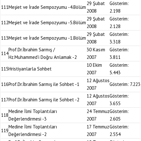
29 Şubat
Gösterim:
111
Meşiet ve İrade Sempozyumu -4.Bölüm
2008
2.198
29 Şubat
Gösterim:
112
Meşiet ve İrade Sempozyumu -5.Bölüm
2008
2.128
29 Şubat
Gösterim:
113
Meşiet ve İrade Sempozyumu -1.Bölüm
2008
3.318
Prof.Dr.İbrahim Sarmış /
30 Kasım
Gösterim:
114
Hz.Muhammed’i Doğru Anlamak -2
2007
3.811
10 Ekim
Gösterim:
115
Hristiyanlarla Sohbet
2007
5.443
12 Ağustos
116
Prof.Dr.İbrahim Sarmış ile Sohbet -1
Gösterim:
7.223
2007
12 Ağustos
Gösterim:
117
Prof.Dr.İbrahim Sarmış ile Sohbet -2
2007
3.655
Medine İlmi Toplantıları
24 Temmuz
Gösterim:
118
Değerlendirmesi -3
2007
2.605
Medine İlmi Toplantıları
17 Temmuz
Gösterim:
119
Değerlendirmesi -2
2007
2.554