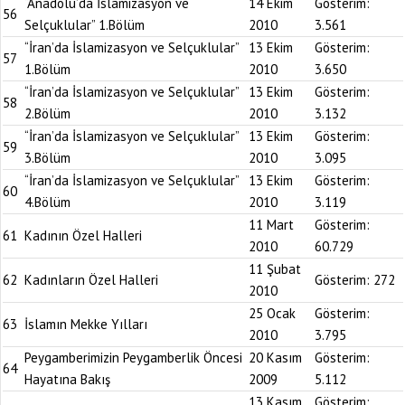
“Anadolu’da İslamizasyon ve
14 Ekim
Gösterim:
56
Selçuklular” 1.Bölüm
2010
3.561
“İran’da İslamizasyon ve Selçuklular”
13 Ekim
Gösterim:
57
1.Bölüm
2010
3.650
“İran’da İslamizasyon ve Selçuklular”
13 Ekim
Gösterim:
58
2.Bölüm
2010
3.132
“İran’da İslamizasyon ve Selçuklular”
13 Ekim
Gösterim:
59
3.Bölüm
2010
3.095
“İran’da İslamizasyon ve Selçuklular”
13 Ekim
Gösterim:
60
4.Bölüm
2010
3.119
11 Mart
Gösterim:
61
Kadının Özel Halleri
2010
60.729
11 Şubat
62
Kadınların Özel Halleri
Gösterim:
272
2010
25 Ocak
Gösterim:
63
İslamın Mekke Yılları
2010
3.795
Peygamberimizin Peygamberlik Öncesi
20 Kasım
Gösterim:
64
Hayatına Bakış
2009
5.112
13 Kasım
Gösterim: