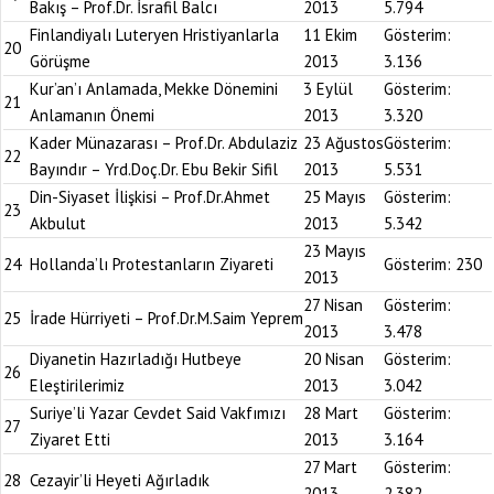
Bakış – Prof.Dr. İsrafil Balcı
2013
5.794
Finlandiyalı Luteryen Hristiyanlarla
11 Ekim
Gösterim:
20
Görüşme
2013
3.136
Kur’an’ı Anlamada, Mekke Dönemini
3 Eylül
Gösterim:
21
Anlamanın Önemi
2013
3.320
Kader Münazarası – Prof.Dr. Abdulaziz
23 Ağustos
Gösterim:
22
Bayındır – Yrd.Doç.Dr. Ebu Bekir Sifil
2013
5.531
Din-Siyaset İlişkisi – Prof.Dr.Ahmet
25 Mayıs
Gösterim:
23
Akbulut
2013
5.342
23 Mayıs
24
Hollanda’lı Protestanların Ziyareti
Gösterim:
230
2013
27 Nisan
Gösterim:
25
İrade Hürriyeti – Prof.Dr.M.Saim Yeprem
2013
3.478
Diyanetin Hazırladığı Hutbeye
20 Nisan
Gösterim:
26
Eleştirilerimiz
2013
3.042
Suriye’li Yazar Cevdet Said Vakfımızı
28 Mart
Gösterim:
27
Ziyaret Etti
2013
3.164
27 Mart
Gösterim:
28
Cezayir’li Heyeti Ağırladık
2013
2.382