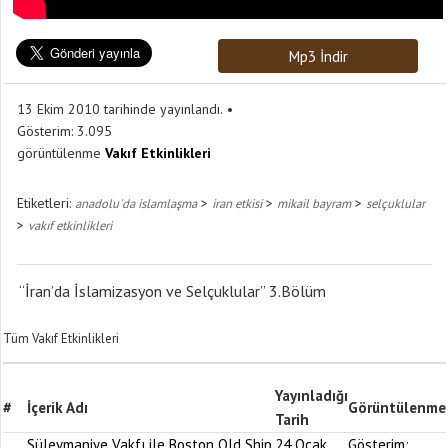
Mp3 İndir
13 Ekim 2010 tarihinde yayınlandı.
Gösterim:
3.095
görüntülenme
Vakıf Etkinlikleri
Etiketleri:
>
>
>
anadolu'da islamlaşma
iran etkisi
mikail bayram
selçuklular
>
vakıf etkinlikleri
“İran’da İslamizasyon ve Selçuklular” 3.Bölüm
Tüm Vakıf Etkinlikleri
Yayınladığı
#
İçerik Adı
Görüntülenme
Tarih
Süleymaniye Vakfı ile Boston Old Ship
24 Ocak
Gösterim: