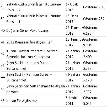
Yahudi Kültürünün İslam Kültürüne
17 Ocak
38
Gösterim:
209
Etkisi – 2
2013
Yahudi Kültürünün İslam Kültürüne
16 Ocak
39
Gösterim:
232
Etkisi – 1
2013
23 Temmuz
Gösterim:
40
Doğanın Seher Vakti Uyanışı
2012
6.195
18 Temmuz
Gösterim:
41
2012 Ramazan İmsakiyesi İlanı
2012
9.804
Kur’an Tilaveti Programı – Servet
7 Haziran
Gösterim:
42
Bayındır Hoca’nın Konuşması
2012
2.400
Şeyh Şatiri – Kapanış Duası –
7 Haziran
Gösterim:
43
Sultanahmet
2012
3.397
Şeyh Şatiri – Rahman Suresi –
7 Haziran
Gösterim:
44
Sultanahmet
2012
3.170
Şeyh Şatiri’den Sultanahmet’te Akşam
7 Haziran
Gösterim:
45
Namazı
2012
2.992
3 Aralık
Gösterim:
46
Kur’an Evi Açılışımız
2011
3.043