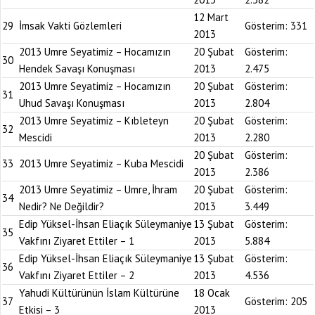
12 Mart
29
İmsak Vakti Gözlemleri
Gösterim:
331
2013
2013 Umre Seyatimiz – Hocamızın
20 Şubat
Gösterim:
30
Hendek Savaşı Konuşması
2013
2.475
2013 Umre Seyatimiz – Hocamızın
20 Şubat
Gösterim:
31
Uhud Savaşı Konuşması
2013
2.804
2013 Umre Seyatimiz – Kıbleteyn
20 Şubat
Gösterim:
32
Mescidi
2013
2.280
20 Şubat
Gösterim:
33
2013 Umre Seyatimiz – Kuba Mescidi
2013
2.386
2013 Umre Seyatimiz – Umre, İhram
20 Şubat
Gösterim:
34
Nedir? Ne Değildir?
2013
3.449
Edip Yüksel-İhsan Eliaçık Süleymaniye
13 Şubat
Gösterim:
35
Vakfını Ziyaret Ettiler – 1
2013
5.884
Edip Yüksel-İhsan Eliaçık Süleymaniye
13 Şubat
Gösterim:
36
Vakfını Ziyaret Ettiler – 2
2013
4.536
Yahudi Kültürünün İslam Kültürüne
18 Ocak
37
Gösterim:
205
Etkisi – 3
2013