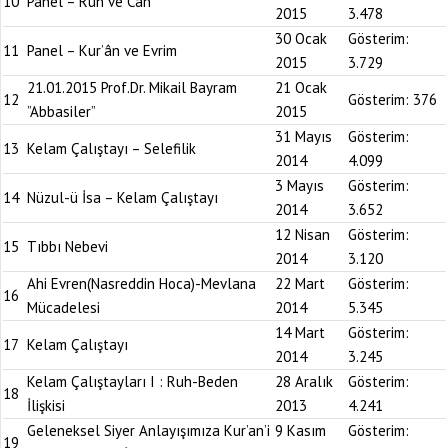
10
Panel – Ruh ve Can
2015
3.478
30 Ocak
Gösterim:
11
Panel – Kur’ân ve Evrim
2015
3.729
21.01.2015 Prof.Dr. Mikail Bayram
21 Ocak
12
Gösterim:
376
”Abbasiler”
2015
31 Mayıs
Gösterim:
13
Kelam Çalıştayı – Selefilik
2014
4.099
3 Mayıs
Gösterim:
14
Nüzul-ü İsa – Kelam Çalıştayı
2014
3.652
12 Nisan
Gösterim:
15
Tıbbı Nebevi
2014
3.120
Ahi Evren(Nasreddin Hoca)-Mevlana
22 Mart
Gösterim:
16
Mücadelesi
2014
5.345
14 Mart
Gösterim:
17
Kelam Çalıştayı
2014
3.245
Kelam Çalıştayları I : Ruh-Beden
28 Aralık
Gösterim:
18
İlişkisi
2013
4.241
Geleneksel Siyer Anlayışımıza Kur’an’i
9 Kasım
Gösterim:
19