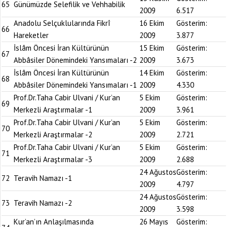
65
Günümüzde Selefilik ve Vehhabilik
2009
6.517
Anadolu Selçuklularında Fikrî
16 Ekim
Gösterim:
66
Hareketler
2009
3.877
İslâm Öncesi İran Kültürünün
15 Ekim
Gösterim:
67
Abbâsiler Dönemindeki Yansımaları -2
2009
3.673
İslâm Öncesi İran Kültürünün
14 Ekim
Gösterim:
68
Abbâsiler Dönemindeki Yansımaları -1
2009
4.330
Prof.Dr.Taha Cabir Ulvani / Kur’an
5 Ekim
Gösterim:
69
Merkezli Araştırmalar -1
2009
3.961
Prof.Dr.Taha Cabir Ulvani / Kur’an
5 Ekim
Gösterim:
70
Merkezli Araştırmalar -2
2009
2.721
Prof.Dr.Taha Cabir Ulvani / Kur’an
5 Ekim
Gösterim:
71
Merkezli Araştırmalar -3
2009
2.688
24 Ağustos
Gösterim:
72
Teravih Namazı -1
2009
4.797
24 Ağustos
Gösterim:
73
Teravih Namazı -2
2009
3.598
Kur’an’ın Anlaşılmasında
26 Mayıs
Gösterim: