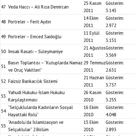
25 Kasım
Gösterim:
47
Veda Haccı – Ali Rıza Demircan
2011
3.143
14 Ekim
Gösterim:
48
Portreler – Ferit Aydın
2011
2.972
11 Eylül
Gösterim:
49
Portreler – Emced Saidoğlu
2011
3.151
21 Ağustos
Gösterim:
50
İmsak Rasatı – Süleymaniye
2011
3.569
Basın Toplantısı – “Kutuplarda Namaz
29 Temmuz
Gösterim:
51
ve Oruç Vakitleri”
2011
2.631
21 Haziran
Gösterim:
52
Faizsiz Bankacılık Sistemi
2011
3.737
Yahudi Hukuku-İslam Hukuku
26 Kasım
Gösterim:
53
Karşılaştırması
2010
3.255
“Selçuklularda Kadınların Sosyal
16 Ekim
Gösterim:
54
Hayattaki Rolü”
2010
4.048
“Anadolu’da İslamizasyon ve
15 Ekim
Gösterim:
55
Selçuklular” 2.Bölüm
2010
2.893