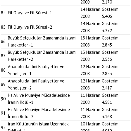
2009
2.170
14 Haziran
Gösterim:
84
Fil Olayı ve Fil Sûresi -1
2008
5.406
14 Haziran
Gösterim:
85
Fil Olayı ve Fil Sûresi -2
2008
3.272
Büyük Selçuklular Zamanında İslami
13 Haziran
Gösterim:
86
Hareketler -1
2008
2.845
Büyük Selçuklular Zamanında İslami
13 Haziran
Gösterim:
87
Hareketler -2
2008
2.536
Anadolu’da İlmi Faaliyetler ve
12 Haziran
Gösterim:
88
Yönelişler -1
2008
2.853
Anadolu’da İlmi Faaliyetler ve
12 Haziran
Gösterim:
89
Yönelişler -2
2008
2.417
Hz.Ali ve Muaviye Mücadelesinde
11 Haziran
Gösterim:
90
İranın Rolü -1
2008
4.581
Hz.Ali ve Muaviye Mücadelesinde
11 Haziran
Gösterim:
91
İranın Rolü -2
2008
3.168
İran Kültürünün İslam Üzerindeki
10 Haziran
Gösterim:
92
Etkileri -1
2008
4.069