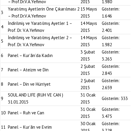
– Prof.Dr.V.A.Yefimov
2015
1.980
Yaratılmış Ayetlerin Öne Çıkarılması 2
15 Mayıs
Gösterim:
3
– Prof.Dr.V.A.Yefimov
2015
1.646
İndirilmiş ve Yaratılmış Ayetler 1 –
14 Mayıs
Gösterim:
4
Prof. Dr. V.A.Yefimov
2015
2.401
İndirilmiş ve Yaratılmış Ayetler 2 –
14 Mayıs
Gösterim:
5
Prof. Dr. V.A.Yefimov
2015
1.982
3 Şubat
Gösterim:
6
Panel – Kur’ân’da Kadın
2015
3.263
2 Şubat
Gösterim:
7
Panel – Ateizm ve Din
2015
2.843
2 Şubat
Gösterim:
8
Panel – Din ve Hürriyet
2015
2.659
SOUL AND LIFE (RUH VE CAN )
31 Ocak
9
Gösterim:
333
31.01.2015
2015
31 Ocak
Gösterim:
10
Panel – Ruh ve Can
2015
3.475
30 Ocak
Gösterim:
11
Panel – Kur’ân ve Evrim
2015
3.728