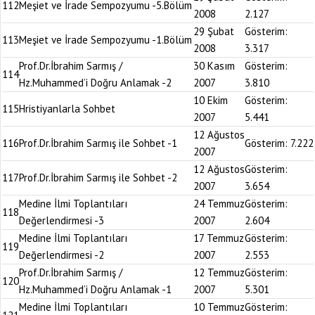
112
Meşiet ve İrade Sempozyumu -5.Bölüm
2008
2.127
29 Şubat
Gösterim:
113
Meşiet ve İrade Sempozyumu -1.Bölüm
2008
3.317
Prof.Dr.İbrahim Sarmış /
30 Kasım
Gösterim:
114
Hz.Muhammed’i Doğru Anlamak -2
2007
3.810
10 Ekim
Gösterim:
115
Hristiyanlarla Sohbet
2007
5.441
12 Ağustos
116
Prof.Dr.İbrahim Sarmış ile Sohbet -1
Gösterim:
7.222
2007
12 Ağustos
Gösterim:
117
Prof.Dr.İbrahim Sarmış ile Sohbet -2
2007
3.654
Medine İlmi Toplantıları
24 Temmuz
Gösterim:
118
Değerlendirmesi -3
2007
2.604
Medine İlmi Toplantıları
17 Temmuz
Gösterim:
119
Değerlendirmesi -2
2007
2.553
Prof.Dr.İbrahim Sarmış /
12 Temmuz
Gösterim:
120
Hz.Muhammed’i Doğru Anlamak -1
2007
5.301
Medine İlmi Toplantıları
10 Temmuz
Gösterim: