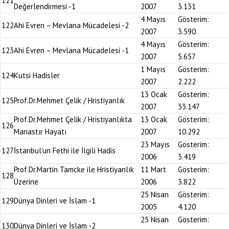
121
Değerlendirmesi -1
2007
3.131
4 Mayıs
Gösterim:
122
Ahi Evren – Mevlana Mücadelesi -2
2007
3.590
4 Mayıs
Gösterim:
123
Ahi Evren – Mevlana Mücadelesi -1
2007
5.657
1 Mayıs
Gösterim:
124
Kutsi Hadisler
2007
2.222
13 Ocak
Gösterim:
125
Prof.Dr.Mehmet Çelik / Hristiyanlık
2007
33.147
Prof.Dr.Mehmet Çelik / Hristiyanlıkta
13 Ocak
Gösterim:
126
Manastır Hayatı
2007
10.292
23 Mayıs
Gösterim:
127
İstanbul’un Fethi ile İlgili Hadis
2006
3.419
Prof.Dr.Martin Tamcke ile Hristiyanlık
11 Mart
Gösterim:
128
Üzerine
2006
3.822
25 Nisan
Gösterim:
129
Dünya Dinleri ve İslam -1
2005
4.120
25 Nisan
Gösterim:
130
Dünya Dinleri ve İslam -2