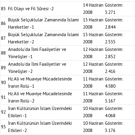
14 Haziran
Gösterim:
85
Fil Olayı ve Fil Sûresi -2
2008
3.271
Büyük Selçuklular Zamanında İslami
13 Haziran
Gösterim:
86
Hareketler -1
2008
2.844
Büyük Selçuklular Zamanında İslami
13 Haziran
Gösterim:
87
Hareketler -2
2008
2.535
Anadolu’da İlmi Faaliyetler ve
12 Haziran
Gösterim:
88
Yönelişler -1
2008
2.852
Anadolu’da İlmi Faaliyetler ve
12 Haziran
Gösterim:
89
Yönelişler -2
2008
2.416
Hz.Ali ve Muaviye Mücadelesinde
11 Haziran
Gösterim:
90
İranın Rolü -1
2008
4.580
Hz.Ali ve Muaviye Mücadelesinde
11 Haziran
Gösterim:
91
İranın Rolü -2
2008
3.167
İran Kültürünün İslam Üzerindeki
10 Haziran
Gösterim:
92
Etkileri -1
2008
4.068
İran Kültürünün İslam Üzerindeki
10 Haziran
Gösterim:
93
Etkileri -2
2008
3.176