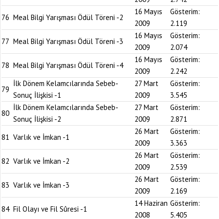
16 Mayıs
Gösterim:
76
Meal Bilgi Yarışması Ödül Töreni -2
2009
2.119
16 Mayıs
Gösterim:
77
Meal Bilgi Yarışması Ödül Töreni -3
2009
2.074
16 Mayıs
Gösterim:
78
Meal Bilgi Yarışması Ödül Töreni -4
2009
2.242
İlk Dönem Kelamcılarında Sebeb-
27 Mart
Gösterim:
79
Sonuç İlişkisi -1
2009
3.545
İlk Dönem Kelamcılarında Sebeb-
27 Mart
Gösterim:
80
Sonuç İlişkisi -2
2009
2.871
26 Mart
Gösterim:
81
Varlık ve İmkan -1
2009
3.363
26 Mart
Gösterim:
82
Varlık ve İmkan -2
2009
2.539
26 Mart
Gösterim:
83
Varlık ve İmkan -3
2009
2.169
14 Haziran
Gösterim:
84
Fil Olayı ve Fil Sûresi -1
2008
5.405