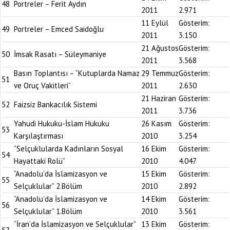
48
Portreler – Ferit Aydın
2011
2.971
11 Eylül
Gösterim:
49
Portreler – Emced Saidoğlu
2011
3.150
21 Ağustos
Gösterim:
50
İmsak Rasatı – Süleymaniye
2011
3.568
Basın Toplantısı – “Kutuplarda Namaz
29 Temmuz
Gösterim:
51
ve Oruç Vakitleri”
2011
2.630
21 Haziran
Gösterim:
52
Faizsiz Bankacılık Sistemi
2011
3.736
Yahudi Hukuku-İslam Hukuku
26 Kasım
Gösterim:
53
Karşılaştırması
2010
3.254
“Selçuklularda Kadınların Sosyal
16 Ekim
Gösterim:
54
Hayattaki Rolü”
2010
4.047
“Anadolu’da İslamizasyon ve
15 Ekim
Gösterim:
55
Selçuklular” 2.Bölüm
2010
2.892
“Anadolu’da İslamizasyon ve
14 Ekim
Gösterim:
56
Selçuklular” 1.Bölüm
2010
3.561
“İran’da İslamizasyon ve Selçuklular”
13 Ekim
Gösterim: