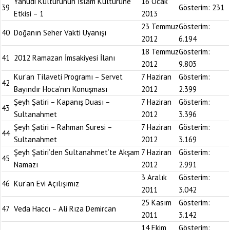
Yahudi Kültürünün İslam Kültürüne
16 Ocak
39
Gösterim:
231
Etkisi – 1
2013
23 Temmuz
Gösterim:
40
Doğanın Seher Vakti Uyanışı
2012
6.194
18 Temmuz
Gösterim:
41
2012 Ramazan İmsakiyesi İlanı
2012
9.803
Kur’an Tilaveti Programı – Servet
7 Haziran
Gösterim:
42
Bayındır Hoca’nın Konuşması
2012
2.399
Şeyh Şatiri – Kapanış Duası –
7 Haziran
Gösterim:
43
Sultanahmet
2012
3.396
Şeyh Şatiri – Rahman Suresi –
7 Haziran
Gösterim:
44
Sultanahmet
2012
3.169
Şeyh Şatiri’den Sultanahmet’te Akşam
7 Haziran
Gösterim:
45
Namazı
2012
2.991
3 Aralık
Gösterim:
46
Kur’an Evi Açılışımız
2011
3.042
25 Kasım
Gösterim:
47
Veda Haccı – Ali Rıza Demircan
2011
3.142
14 Ekim
Gösterim: