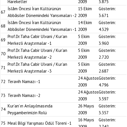
Hareketler
2009
3.875
İslâm Öncesi İran Kültürünün
15 Ekim
Gösterim:
67
Abbâsiler Dönemindeki Yansımaları -2
2009
3.671
İslâm Öncesi İran Kültürünün
14 Ekim
Gösterim:
68
Abbâsiler Dönemindeki Yansımaları -1
2009
4.329
Prof.Dr.Taha Cabir Ulvani / Kur’an
5 Ekim
Gösterim:
69
Merkezli Araştırmalar -1
2009
3.960
Prof.Dr.Taha Cabir Ulvani / Kur’an
5 Ekim
Gösterim:
70
Merkezli Araştırmalar -2
2009
2.720
Prof.Dr.Taha Cabir Ulvani / Kur’an
5 Ekim
Gösterim:
71
Merkezli Araştırmalar -3
2009
2.687
24 Ağustos
Gösterim:
72
Teravih Namazı -1
2009
4.796
24 Ağustos
Gösterim:
73
Teravih Namazı -2
2009
3.597
Kur’an’ın Anlaşılmasında
26 Mayıs
Gösterim:
74
Peygamberimizin Rolü
2009
3.357
16 Mayıs
Gösterim:
75
Meal Bilgi Yarışması Ödül Töreni -1
2009
2.742