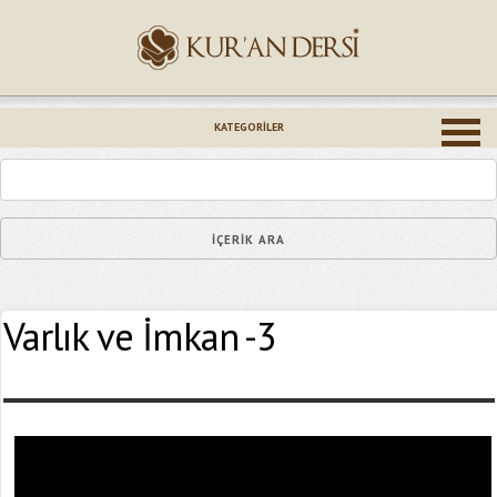
İsminiz (*)
KATEGORILER
Epostanız (*)
Varlık ve İmkan -3
Yaşadığınız Hatanın Ayrıntıları
Bağlantıyı Gönderin