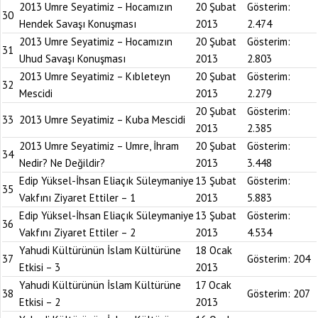
2013 Umre Seyatimiz – Hocamızın
20 Şubat
Gösterim:
30
Hendek Savaşı Konuşması
2013
2.474
2013 Umre Seyatimiz – Hocamızın
20 Şubat
Gösterim:
31
Uhud Savaşı Konuşması
2013
2.803
2013 Umre Seyatimiz – Kıbleteyn
20 Şubat
Gösterim:
32
Mescidi
2013
2.279
20 Şubat
Gösterim:
33
2013 Umre Seyatimiz – Kuba Mescidi
2013
2.385
2013 Umre Seyatimiz – Umre, İhram
20 Şubat
Gösterim:
34
Nedir? Ne Değildir?
2013
3.448
Edip Yüksel-İhsan Eliaçık Süleymaniye
13 Şubat
Gösterim:
35
Vakfını Ziyaret Ettiler – 1
2013
5.883
Edip Yüksel-İhsan Eliaçık Süleymaniye
13 Şubat
Gösterim:
36
Vakfını Ziyaret Ettiler – 2
2013
4.534
Yahudi Kültürünün İslam Kültürüne
18 Ocak
37
Gösterim:
204
Etkisi – 3
2013
Yahudi Kültürünün İslam Kültürüne
17 Ocak
38
Gösterim:
207
Etkisi – 2
2013