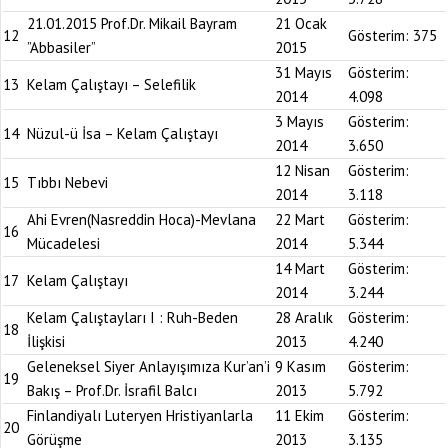
21.01.2015 Prof.Dr. Mikail Bayram
21 Ocak
12
Gösterim:
375
”Abbasiler”
2015
31 Mayıs
Gösterim:
13
Kelam Çalıştayı – Selefilik
2014
4.098
3 Mayıs
Gösterim:
14
Nüzul-ü İsa – Kelam Çalıştayı
2014
3.650
12 Nisan
Gösterim:
15
Tıbbı Nebevi
2014
3.118
Ahi Evren(Nasreddin Hoca)-Mevlana
22 Mart
Gösterim:
16
Mücadelesi
2014
5.344
14 Mart
Gösterim:
17
Kelam Çalıştayı
2014
3.244
Kelam Çalıştayları I : Ruh-Beden
28 Aralık
Gösterim:
18
İlişkisi
2013
4.240
Geleneksel Siyer Anlayışımıza Kur’an’i
9 Kasım
Gösterim:
19
Bakış – Prof.Dr. İsrafil Balcı
2013
5.792
Finlandiyalı Luteryen Hristiyanlarla
11 Ekim
Gösterim:
20
Görüşme
2013
3.135