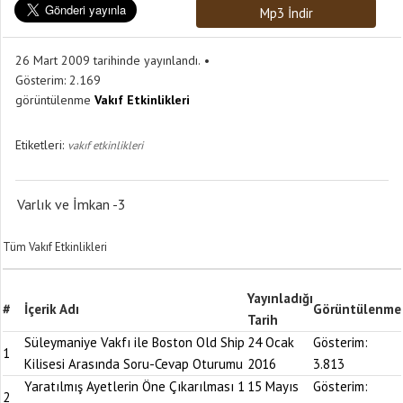
Mp3 İndir
26 Mart 2009 tarihinde yayınlandı.
Gösterim:
2.169
görüntülenme
Vakıf Etkinlikleri
Etiketleri:
vakıf etkinlikleri
Varlık ve İmkan -3
Tüm Vakıf Etkinlikleri
Yayınladığı
#
İçerik Adı
Görüntülenme
Tarih
Süleymaniye Vakfı ile Boston Old Ship
24 Ocak
Gösterim:
1
Kilisesi Arasında Soru-Cevap Oturumu
2016
3.813
Yaratılmış Ayetlerin Öne Çıkarılması 1
15 Mayıs
Gösterim:
2