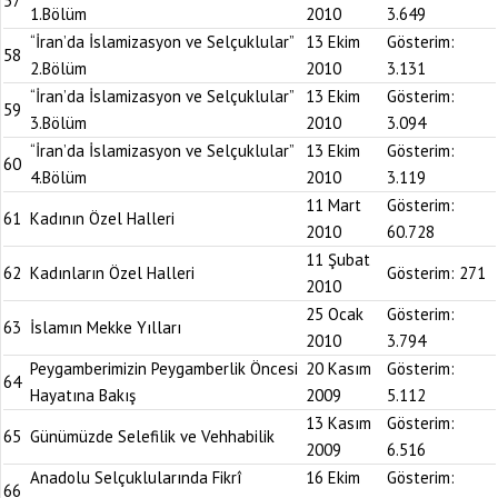
57
1.Bölüm
2010
3.649
“İran’da İslamizasyon ve Selçuklular”
13 Ekim
Gösterim:
58
2.Bölüm
2010
3.131
“İran’da İslamizasyon ve Selçuklular”
13 Ekim
Gösterim:
59
3.Bölüm
2010
3.094
“İran’da İslamizasyon ve Selçuklular”
13 Ekim
Gösterim:
60
4.Bölüm
2010
3.119
11 Mart
Gösterim:
61
Kadının Özel Halleri
2010
60.728
11 Şubat
62
Kadınların Özel Halleri
Gösterim:
271
2010
25 Ocak
Gösterim:
63
İslamın Mekke Yılları
2010
3.794
Peygamberimizin Peygamberlik Öncesi
20 Kasım
Gösterim:
64
Hayatına Bakış
2009
5.112
13 Kasım
Gösterim:
65
Günümüzde Selefilik ve Vehhabilik
2009
6.516
Anadolu Selçuklularında Fikrî
16 Ekim
Gösterim:
66