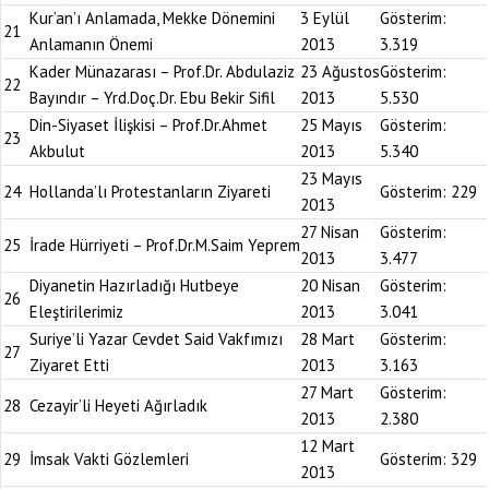
Kur’an’ı Anlamada, Mekke Dönemini
3 Eylül
Gösterim:
21
Anlamanın Önemi
2013
3.319
Kader Münazarası – Prof.Dr. Abdulaziz
23 Ağustos
Gösterim:
22
Bayındır – Yrd.Doç.Dr. Ebu Bekir Sifil
2013
5.530
Din-Siyaset İlişkisi – Prof.Dr.Ahmet
25 Mayıs
Gösterim:
23
Akbulut
2013
5.340
23 Mayıs
24
Hollanda’lı Protestanların Ziyareti
Gösterim:
229
2013
27 Nisan
Gösterim:
25
İrade Hürriyeti – Prof.Dr.M.Saim Yeprem
2013
3.477
Diyanetin Hazırladığı Hutbeye
20 Nisan
Gösterim:
26
Eleştirilerimiz
2013
3.041
Suriye’li Yazar Cevdet Said Vakfımızı
28 Mart
Gösterim:
27
Ziyaret Etti
2013
3.163
27 Mart
Gösterim:
28
Cezayir’li Heyeti Ağırladık
2013
2.380
12 Mart
29
İmsak Vakti Gözlemleri
Gösterim:
329
2013