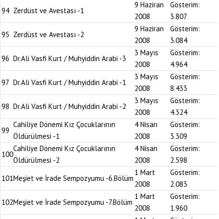
9 Haziran
Gösterim:
94
Zerdüst ve Avestası -1
2008
3.807
9 Haziran
Gösterim:
95
Zerdüst ve Avestası -2
2008
3.084
3 Mayıs
Gösterim:
96
Dr.Ali Vasfi Kurt / Muhyiddin Arabi -3
2008
4.964
3 Mayıs
Gösterim:
97
Dr.Ali Vasfi Kurt / Muhyiddin Arabi -1
2008
8.433
3 Mayıs
Gösterim:
98
Dr.Ali Vasfi Kurt / Muhyiddin Arabi -2
2008
4.324
Cahiliye Dönemi Kız Çocuklarının
4 Nisan
Gösterim:
99
Öldürülmesi -1
2008
3.309
Cahiliye Dönemi Kız Çocuklarının
4 Nisan
Gösterim:
100
Öldürülmesi -2
2008
2.598
1 Mart
Gösterim:
101
Meşiet ve İrade Sempozyumu -6.Bölüm
2008
2.083
1 Mart
Gösterim:
102
Meşiet ve İrade Sempozyumu -7.Bölüm
2008
1.960