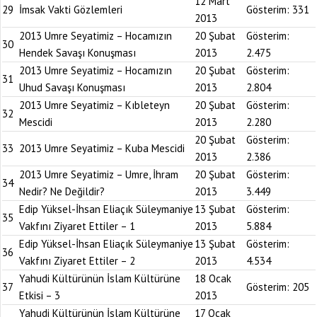
12 Mart
29
İmsak Vakti Gözlemleri
Gösterim:
331
2013
2013 Umre Seyatimiz – Hocamızın
20 Şubat
Gösterim:
30
Hendek Savaşı Konuşması
2013
2.475
2013 Umre Seyatimiz – Hocamızın
20 Şubat
Gösterim:
31
Uhud Savaşı Konuşması
2013
2.804
2013 Umre Seyatimiz – Kıbleteyn
20 Şubat
Gösterim:
32
Mescidi
2013
2.280
20 Şubat
Gösterim:
33
2013 Umre Seyatimiz – Kuba Mescidi
2013
2.386
2013 Umre Seyatimiz – Umre, İhram
20 Şubat
Gösterim:
34
Nedir? Ne Değildir?
2013
3.449
Edip Yüksel-İhsan Eliaçık Süleymaniye
13 Şubat
Gösterim:
35
Vakfını Ziyaret Ettiler – 1
2013
5.884
Edip Yüksel-İhsan Eliaçık Süleymaniye
13 Şubat
Gösterim:
36
Vakfını Ziyaret Ettiler – 2
2013
4.534
Yahudi Kültürünün İslam Kültürüne
18 Ocak
37
Gösterim:
205
Etkisi – 3
2013
Yahudi Kültürünün İslam Kültürüne
17 Ocak