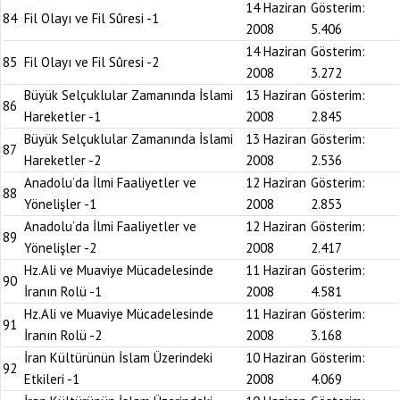
14 Haziran
Gösterim:
84
Fil Olayı ve Fil Sûresi -1
2008
5.406
14 Haziran
Gösterim:
85
Fil Olayı ve Fil Sûresi -2
2008
3.272
Büyük Selçuklular Zamanında İslami
13 Haziran
Gösterim:
86
Hareketler -1
2008
2.845
Büyük Selçuklular Zamanında İslami
13 Haziran
Gösterim:
87
Hareketler -2
2008
2.536
Anadolu’da İlmi Faaliyetler ve
12 Haziran
Gösterim:
88
Yönelişler -1
2008
2.853
Anadolu’da İlmi Faaliyetler ve
12 Haziran
Gösterim:
89
Yönelişler -2
2008
2.417
Hz.Ali ve Muaviye Mücadelesinde
11 Haziran
Gösterim:
90
İranın Rolü -1
2008
4.581
Hz.Ali ve Muaviye Mücadelesinde
11 Haziran
Gösterim:
91
İranın Rolü -2
2008
3.168
İran Kültürünün İslam Üzerindeki
10 Haziran
Gösterim:
92
Etkileri -1
2008
4.069