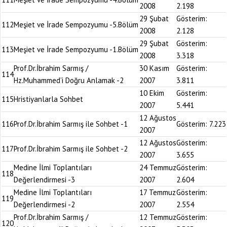
2008
2.198
29 Şubat
Gösterim:
112
Meşiet ve İrade Sempozyumu -5.Bölüm
2008
2.128
29 Şubat
Gösterim:
113
Meşiet ve İrade Sempozyumu -1.Bölüm
2008
3.318
Prof.Dr.İbrahim Sarmış /
30 Kasım
Gösterim:
114
Hz.Muhammed’i Doğru Anlamak -2
2007
3.811
10 Ekim
Gösterim:
115
Hristiyanlarla Sohbet
2007
5.441
12 Ağustos
116
Prof.Dr.İbrahim Sarmış ile Sohbet -1
Gösterim:
7.223
2007
12 Ağustos
Gösterim:
117
Prof.Dr.İbrahim Sarmış ile Sohbet -2
2007
3.655
Medine İlmi Toplantıları
24 Temmuz
Gösterim:
118
Değerlendirmesi -3
2007
2.604
Medine İlmi Toplantıları
17 Temmuz
Gösterim:
119
Değerlendirmesi -2
2007
2.554
Prof.Dr.İbrahim Sarmış /
12 Temmuz
Gösterim:
120