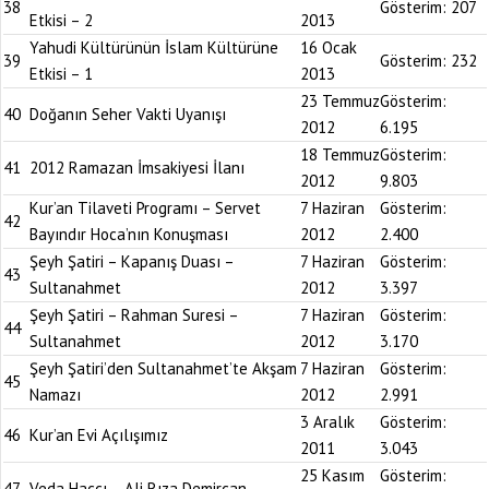
38
Gösterim:
207
Etkisi – 2
2013
Yahudi Kültürünün İslam Kültürüne
16 Ocak
39
Gösterim:
232
Etkisi – 1
2013
23 Temmuz
Gösterim:
40
Doğanın Seher Vakti Uyanışı
2012
6.195
18 Temmuz
Gösterim:
41
2012 Ramazan İmsakiyesi İlanı
2012
9.803
Kur’an Tilaveti Programı – Servet
7 Haziran
Gösterim:
42
Bayındır Hoca’nın Konuşması
2012
2.400
Şeyh Şatiri – Kapanış Duası –
7 Haziran
Gösterim:
43
Sultanahmet
2012
3.397
Şeyh Şatiri – Rahman Suresi –
7 Haziran
Gösterim:
44
Sultanahmet
2012
3.170
Şeyh Şatiri’den Sultanahmet’te Akşam
7 Haziran
Gösterim:
45
Namazı
2012
2.991
3 Aralık
Gösterim:
46
Kur’an Evi Açılışımız
2011
3.043
25 Kasım
Gösterim:
47
Veda Haccı – Ali Rıza Demircan