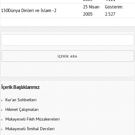
25 Nisan
Gösterim:
130
Dünya Dinleri ve İslam -2
2005
2.527
İçerik Başlıklarımız
Kur’an Sohbetleri
Hikmet Çalışmaları
Mukayeseli Fıkıh Müzakereleri
Mukayeseli İlmihal Dersleri