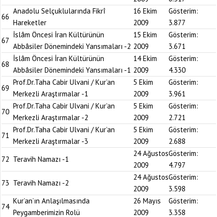
Anadolu Selçuklularında Fikrî
16 Ekim
Gösterim:
66
Hareketler
2009
3.877
İslâm Öncesi İran Kültürünün
15 Ekim
Gösterim:
67
Abbâsiler Dönemindeki Yansımaları -2
2009
3.671
İslâm Öncesi İran Kültürünün
14 Ekim
Gösterim:
68
Abbâsiler Dönemindeki Yansımaları -1
2009
4.330
Prof.Dr.Taha Cabir Ulvani / Kur’an
5 Ekim
Gösterim:
69
Merkezli Araştırmalar -1
2009
3.961
Prof.Dr.Taha Cabir Ulvani / Kur’an
5 Ekim
Gösterim:
70
Merkezli Araştırmalar -2
2009
2.721
Prof.Dr.Taha Cabir Ulvani / Kur’an
5 Ekim
Gösterim:
71
Merkezli Araştırmalar -3
2009
2.688
24 Ağustos
Gösterim:
72
Teravih Namazı -1
2009
4.797
24 Ağustos
Gösterim:
73
Teravih Namazı -2
2009
3.598
Kur’an’ın Anlaşılmasında
26 Mayıs
Gösterim:
74
Peygamberimizin Rolü
2009
3.358