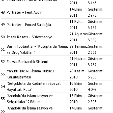
2011
3.143
14 Ekim
Gösterim:
48
Portreler – Ferit Aydın
2011
2.972
11 Eylül
Gösterim:
49
Portreler – Emced Saidoğlu
2011
3.151
21 Ağustos
Gösterim:
50
İmsak Rasatı – Süleymaniye
2011
3.569
Basın Toplantısı – “Kutuplarda Namaz
29 Temmuz
Gösterim:
51
ve Oruç Vakitleri”
2011
2.631
21 Haziran
Gösterim:
52
Faizsiz Bankacılık Sistemi
2011
3.737
Yahudi Hukuku-İslam Hukuku
26 Kasım
Gösterim:
53
Karşılaştırması
2010
3.255
“Selçuklularda Kadınların Sosyal
16 Ekim
Gösterim:
54
Hayattaki Rolü”
2010
4.048
“Anadolu’da İslamizasyon ve
15 Ekim
Gösterim:
55
Selçuklular” 2.Bölüm
2010
2.893
“Anadolu’da İslamizasyon ve
14 Ekim
Gösterim:
56