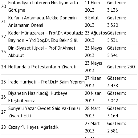
Finlandiyalı Luteryen Hristiyanlarla
11 Ekim
Gösterim:
20
Görüşme
2013
3.136
Kur’an’ı Anlamada, Mekke Dönemini
3 Eylül
Gösterim:
21
Anlamanın Önemi
2013
3.320
Kader Münazarası – Prof.Dr. Abdulaziz
23 Ağustos
Gösterim:
22
Bayındır – Yrd.Doç.Dr. Ebu Bekir Sifil
2013
5.531
Din-Siyaset İlişkisi – Prof.Dr.Ahmet
25 Mayıs
Gösterim:
23
Akbulut
2013
5.341
23 Mayıs
24
Hollanda’lı Protestanların Ziyareti
Gösterim:
230
2013
27 Nisan
Gösterim:
25
İrade Hürriyeti – Prof.Dr.M.Saim Yeprem
2013
3.478
Diyanetin Hazırladığı Hutbeye
20 Nisan
Gösterim:
26
Eleştirilerimiz
2013
3.042
Suriye’li Yazar Cevdet Said Vakfımızı
28 Mart
Gösterim:
27
Ziyaret Etti
2013
3.164
27 Mart
Gösterim:
28
Cezayir’li Heyeti Ağırladık
2013
2.381