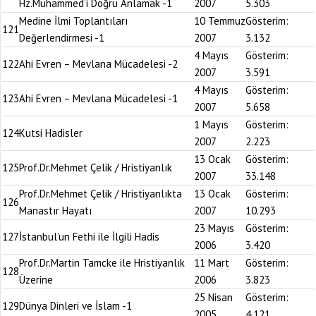
Hz.Muhammed’i Doğru Anlamak -1
2007
5.303
Medine İlmi Toplantıları
10 Temmuz
Gösterim:
121
Değerlendirmesi -1
2007
3.132
4 Mayıs
Gösterim:
122
Ahi Evren – Mevlana Mücadelesi -2
2007
3.591
4 Mayıs
Gösterim:
123
Ahi Evren – Mevlana Mücadelesi -1
2007
5.658
1 Mayıs
Gösterim:
124
Kutsi Hadisler
2007
2.223
13 Ocak
Gösterim:
125
Prof.Dr.Mehmet Çelik / Hristiyanlık
2007
33.148
Prof.Dr.Mehmet Çelik / Hristiyanlıkta
13 Ocak
Gösterim:
126
Manastır Hayatı
2007
10.293
23 Mayıs
Gösterim:
127
İstanbul’un Fethi ile İlgili Hadis
2006
3.420
Prof.Dr.Martin Tamcke ile Hristiyanlık
11 Mart
Gösterim:
128
Üzerine
2006
3.823
25 Nisan
Gösterim:
129
Dünya Dinleri ve İslam -1
2005
4.121