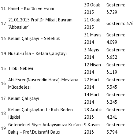
30 Ocak
Gösterim:
11
Panel – Kur’ân ve Evrim
2015
3.729
21.01.2015 Prof.Dr. Mikail Bayram
21 Ocak
12
Gösterim:
376
”Abbasiler”
2015
31 Mayıs
Gösterim:
13
Kelam Çalıştayı – Selefilik
2014
4.099
3 Mayıs
Gösterim:
14
Nüzul-ü İsa – Kelam Çalıştayı
2014
3.652
12 Nisan
Gösterim:
15
Tıbbı Nebevi
2014
3.119
Ahi Evren(Nasreddin Hoca)-Mevlana
22 Mart
Gösterim:
16
Mücadelesi
2014
5.345
14 Mart
Gösterim:
17
Kelam Çalıştayı
2014
3.245
Kelam Çalıştayları I : Ruh-Beden
28 Aralık
Gösterim:
18
İlişkisi
2013
4.241
Geleneksel Siyer Anlayışımıza Kur’an’i
9 Kasım
Gösterim:
19
Bakış – Prof.Dr. İsrafil Balcı
2013
5.794