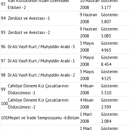
İran Kültürünün İslam Üzerindeki
10 Haziran
Gösterim:
93
Etkileri -2
2008
3.177
9 Haziran
Gösterim:
94
Zerdüst ve Avestası -1
2008
3.807
9 Haziran
Gösterim:
95
Zerdüst ve Avestası -2
2008
3.085
3 Mayıs
Gösterim:
96
Dr.Ali Vasfi Kurt / Muhyiddin Arabi -3
2008
4.965
3 Mayıs
Gösterim:
97
Dr.Ali Vasfi Kurt / Muhyiddin Arabi -1
2008
8.434
3 Mayıs
Gösterim:
98
Dr.Ali Vasfi Kurt / Muhyiddin Arabi -2
2008
4.325
Cahiliye Dönemi Kız Çocuklarının
4 Nisan
Gösterim:
99
Öldürülmesi -1
2008
3.310
Cahiliye Dönemi Kız Çocuklarının
4 Nisan
Gösterim:
100
Öldürülmesi -2
2008
2.599
1 Mart
Gösterim:
101
Meşiet ve İrade Sempozyumu -6.Bölüm
2008
2.084
1 Mart
Gösterim: