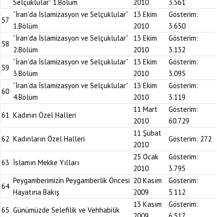
Selçuklular” 1.Bölüm
2010
3.561
“İran’da İslamizasyon ve Selçuklular”
13 Ekim
Gösterim:
57
1.Bölüm
2010
3.650
“İran’da İslamizasyon ve Selçuklular”
13 Ekim
Gösterim:
58
2.Bölüm
2010
3.132
“İran’da İslamizasyon ve Selçuklular”
13 Ekim
Gösterim:
59
3.Bölüm
2010
3.095
“İran’da İslamizasyon ve Selçuklular”
13 Ekim
Gösterim:
60
4.Bölüm
2010
3.119
11 Mart
Gösterim:
61
Kadının Özel Halleri
2010
60.729
11 Şubat
62
Kadınların Özel Halleri
Gösterim:
272
2010
25 Ocak
Gösterim:
63
İslamın Mekke Yılları
2010
3.795
Peygamberimizin Peygamberlik Öncesi
20 Kasım
Gösterim:
64
Hayatına Bakış
2009
5.112
13 Kasım
Gösterim:
65
Günümüzde Selefilik ve Vehhabilik
2009
6.517