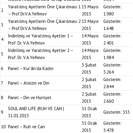
Yaratılmış Ayetlerin Öne Çıkarılması 1
15 Mayıs
Gösterim:
2
– Prof.Dr.V.A.Yefimov
2015
1.980
Yaratılmış Ayetlerin Öne Çıkarılması 2
15 Mayıs
Gösterim:
3
– Prof.Dr.V.A.Yefimov
2015
1.648
İndirilmiş ve Yaratılmış Ayetler 1 –
14 Mayıs
Gösterim:
4
Prof. Dr. V.A.Yefimov
2015
2.401
İndirilmiş ve Yaratılmış Ayetler 2 –
14 Mayıs
Gösterim:
5
Prof. Dr. V.A.Yefimov
2015
1.984
3 Şubat
Gösterim:
6
Panel – Kur’ân’da Kadın
2015
3.264
2 Şubat
Gösterim:
7
Panel – Ateizm ve Din
2015
2.844
2 Şubat
Gösterim:
8
Panel – Din ve Hürriyet
2015
2.660
SOUL AND LIFE (RUH VE CAN )
31 Ocak
9
Gösterim:
333
31.01.2015
2015
31 Ocak
Gösterim:
10
Panel – Ruh ve Can
2015
3.478