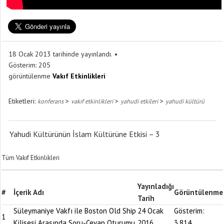
18 Ocak 2013 tarihinde yayınlandı.
Gösterim:
205
görüntülenme
Vakıf Etkinlikleri
Etiketleri:
>
>
>
konferans
vakıf etkinlikleri
yahudi etkileri
yahudi kültürü
Yahudi Kültürünün İslam Kültürüne Etkisi – 3
Tüm Vakıf Etkinlikleri
Yayınladığı
#
İçerik Adı
Görüntülenme
Tarih
Süleymaniye Vakfı ile Boston Old Ship
24 Ocak
Gösterim:
1
Kilisesi Arasında Soru-Cevap Oturumu
2016
3.814