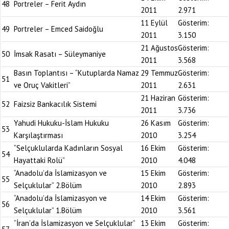
48
Portreler – Ferit Aydın
2011
2.971
11 Eylül
Gösterim:
49
Portreler – Emced Saidoğlu
2011
3.150
21 Ağustos
Gösterim:
50
İmsak Rasatı – Süleymaniye
2011
3.568
Basın Toplantısı – “Kutuplarda Namaz
29 Temmuz
Gösterim:
51
ve Oruç Vakitleri”
2011
2.631
21 Haziran
Gösterim:
52
Faizsiz Bankacılık Sistemi
2011
3.736
Yahudi Hukuku-İslam Hukuku
26 Kasım
Gösterim:
53
Karşılaştırması
2010
3.254
“Selçuklularda Kadınların Sosyal
16 Ekim
Gösterim:
54
Hayattaki Rolü”
2010
4.048
“Anadolu’da İslamizasyon ve
15 Ekim
Gösterim:
55
Selçuklular” 2.Bölüm
2010
2.893
“Anadolu’da İslamizasyon ve
14 Ekim
Gösterim:
56
Selçuklular” 1.Bölüm
2010
3.561
“İran’da İslamizasyon ve Selçuklular”
13 Ekim
Gösterim: