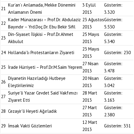
Kur’an’ı Anlamada, Mekke Dönemini
3 Eylül
Gösterim:
21
Anlamanın Önemi
2013
3.320
Kader Münazarası – Prof.Dr. Abdulaziz
23 Ağustos
Gösterim:
22
Bayındır – Yrd.Doç.Dr. Ebu Bekir Sifil
2013
5.530
Din-Siyaset İlişkisi – Prof.Dr.Ahmet
25 Mayıs
Gösterim:
23
Akbulut
2013
5.340
23 Mayıs
24
Hollanda’lı Protestanların Ziyareti
Gösterim:
230
2013
27 Nisan
Gösterim:
25
İrade Hürriyeti – Prof.Dr.M.Saim Yeprem
2013
3.478
Diyanetin Hazırladığı Hutbeye
20 Nisan
Gösterim:
26
Eleştirilerimiz
2013
3.042
Suriye’li Yazar Cevdet Said Vakfımızı
28 Mart
Gösterim:
27
Ziyaret Etti
2013
3.163
27 Mart
Gösterim:
28
Cezayir’li Heyeti Ağırladık
2013
2.380
12 Mart
29
İmsak Vakti Gözlemleri
Gösterim:
331
2013