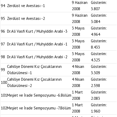
9 Haziran
Gösterim:
94
Zerdüst ve Avestası -1
2008
3.807
9 Haziran
Gösterim:
95
Zerdüst ve Avestası -2
2008
3.084
3 Mayıs
Gösterim:
96
Dr.Ali Vasfi Kurt / Muhyiddin Arabi -3
2008
4.964
3 Mayıs
Gösterim:
97
Dr.Ali Vasfi Kurt / Muhyiddin Arabi -1
2008
8.433
3 Mayıs
Gösterim:
98
Dr.Ali Vasfi Kurt / Muhyiddin Arabi -2
2008
4.325
Cahiliye Dönemi Kız Çocuklarının
4 Nisan
Gösterim:
99
Öldürülmesi -1
2008
3.309
Cahiliye Dönemi Kız Çocuklarının
4 Nisan
Gösterim:
100
Öldürülmesi -2
2008
2.598
1 Mart
Gösterim:
101
Meşiet ve İrade Sempozyumu -6.Bölüm
2008
2.083
1 Mart
Gösterim:
102
Meşiet ve İrade Sempozyumu -7.Bölüm
2008
1.960