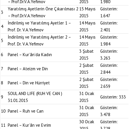
– Prof.Dr.V.A.Yefimov
2015
1.980
Yaratılmış Ayetlerin Öne Çıkarılması 2
15 Mayıs
Gösterim:
3
– Prof.Dr.V.A.Yefimov
2015
1.647
İndirilmiş ve Yaratılmış Ayetler 1 –
14 Mayıs
Gösterim:
4
Prof. Dr. V.A.Yefimov
2015
2.401
İndirilmiş ve Yaratılmış Ayetler 2 –
14 Mayıs
Gösterim:
5
Prof. Dr. V.A.Yefimov
2015
1.984
3 Şubat
Gösterim:
6
Panel – Kur’ân’da Kadın
2015
3.263
2 Şubat
Gösterim:
7
Panel – Ateizm ve Din
2015
2.844
2 Şubat
Gösterim:
8
Panel – Din ve Hürriyet
2015
2.659
SOUL AND LIFE (RUH VE CAN )
31 Ocak
9
Gösterim:
333
31.01.2015
2015
31 Ocak
Gösterim:
10
Panel – Ruh ve Can
2015
3.478
30 Ocak
Gösterim:
11
Panel – Kur’ân ve Evrim
2015
3.728