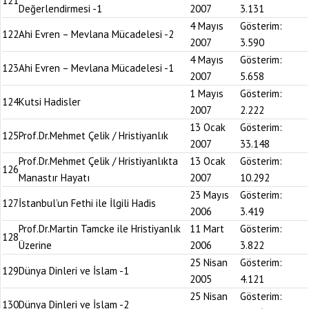
121
Değerlendirmesi -1
2007
3.131
4 Mayıs
Gösterim:
122
Ahi Evren – Mevlana Mücadelesi -2
2007
3.590
4 Mayıs
Gösterim:
123
Ahi Evren – Mevlana Mücadelesi -1
2007
5.658
1 Mayıs
Gösterim:
124
Kutsi Hadisler
2007
2.222
13 Ocak
Gösterim:
125
Prof.Dr.Mehmet Çelik / Hristiyanlık
2007
33.148
Prof.Dr.Mehmet Çelik / Hristiyanlıkta
13 Ocak
Gösterim:
126
Manastır Hayatı
2007
10.292
23 Mayıs
Gösterim:
127
İstanbul’un Fethi ile İlgili Hadis
2006
3.419
Prof.Dr.Martin Tamcke ile Hristiyanlık
11 Mart
Gösterim:
128
Üzerine
2006
3.822
25 Nisan
Gösterim:
129
Dünya Dinleri ve İslam -1
2005
4.121
25 Nisan
Gösterim:
130
Dünya Dinleri ve İslam -2