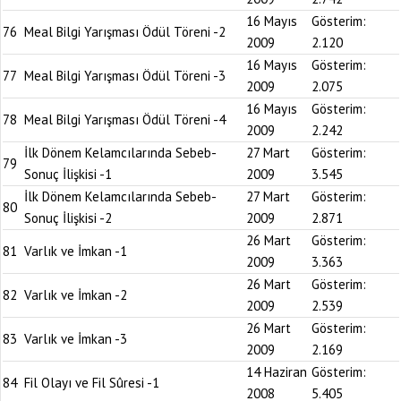
16 Mayıs
Gösterim:
76
Meal Bilgi Yarışması Ödül Töreni -2
2009
2.120
16 Mayıs
Gösterim:
77
Meal Bilgi Yarışması Ödül Töreni -3
2009
2.075
16 Mayıs
Gösterim:
78
Meal Bilgi Yarışması Ödül Töreni -4
2009
2.242
İlk Dönem Kelamcılarında Sebeb-
27 Mart
Gösterim:
79
Sonuç İlişkisi -1
2009
3.545
İlk Dönem Kelamcılarında Sebeb-
27 Mart
Gösterim:
80
Sonuç İlişkisi -2
2009
2.871
26 Mart
Gösterim:
81
Varlık ve İmkan -1
2009
3.363
26 Mart
Gösterim:
82
Varlık ve İmkan -2
2009
2.539
26 Mart
Gösterim:
83
Varlık ve İmkan -3
2009
2.169
14 Haziran
Gösterim:
84
Fil Olayı ve Fil Sûresi -1
2008
5.405