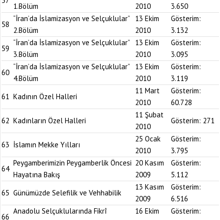
57
1.Bölüm
2010
3.650
“İran’da İslamizasyon ve Selçuklular”
13 Ekim
Gösterim:
58
2.Bölüm
2010
3.132
“İran’da İslamizasyon ve Selçuklular”
13 Ekim
Gösterim:
59
3.Bölüm
2010
3.095
“İran’da İslamizasyon ve Selçuklular”
13 Ekim
Gösterim:
60
4.Bölüm
2010
3.119
11 Mart
Gösterim:
61
Kadının Özel Halleri
2010
60.728
11 Şubat
62
Kadınların Özel Halleri
Gösterim:
271
2010
25 Ocak
Gösterim:
63
İslamın Mekke Yılları
2010
3.795
Peygamberimizin Peygamberlik Öncesi
20 Kasım
Gösterim:
64
Hayatına Bakış
2009
5.112
13 Kasım
Gösterim:
65
Günümüzde Selefilik ve Vehhabilik
2009
6.516
Anadolu Selçuklularında Fikrî
16 Ekim
Gösterim:
66