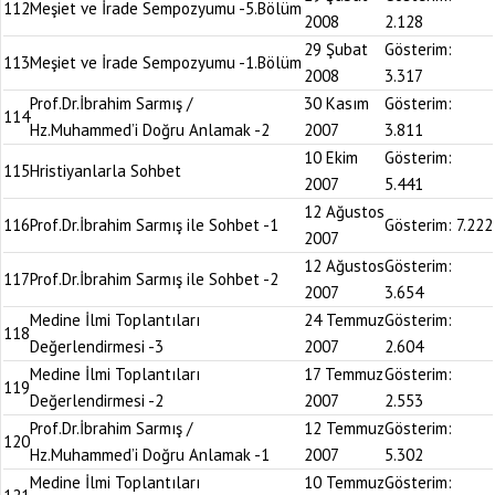
112
Meşiet ve İrade Sempozyumu -5.Bölüm
2008
2.128
29 Şubat
Gösterim:
113
Meşiet ve İrade Sempozyumu -1.Bölüm
2008
3.317
Prof.Dr.İbrahim Sarmış /
30 Kasım
Gösterim:
114
Hz.Muhammed’i Doğru Anlamak -2
2007
3.811
10 Ekim
Gösterim:
115
Hristiyanlarla Sohbet
2007
5.441
12 Ağustos
116
Prof.Dr.İbrahim Sarmış ile Sohbet -1
Gösterim:
7.222
2007
12 Ağustos
Gösterim:
117
Prof.Dr.İbrahim Sarmış ile Sohbet -2
2007
3.654
Medine İlmi Toplantıları
24 Temmuz
Gösterim:
118
Değerlendirmesi -3
2007
2.604
Medine İlmi Toplantıları
17 Temmuz
Gösterim:
119
Değerlendirmesi -2
2007
2.553
Prof.Dr.İbrahim Sarmış /
12 Temmuz
Gösterim:
120
Hz.Muhammed’i Doğru Anlamak -1
2007
5.302
Medine İlmi Toplantıları
10 Temmuz
Gösterim: