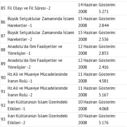
14 Haziran
Gösterim:
85
Fil Olayı ve Fil Sûresi -2
2008
3.271
Büyük Selçuklular Zamanında İslami
13 Haziran
Gösterim:
86
Hareketler -1
2008
2.844
Büyük Selçuklular Zamanında İslami
13 Haziran
Gösterim:
87
Hareketler -2
2008
2.536
Anadolu’da İlmi Faaliyetler ve
12 Haziran
Gösterim:
88
Yönelişler -1
2008
2.853
Anadolu’da İlmi Faaliyetler ve
12 Haziran
Gösterim:
89
Yönelişler -2
2008
2.416
Hz.Ali ve Muaviye Mücadelesinde
11 Haziran
Gösterim:
90
İranın Rolü -1
2008
4.581
Hz.Ali ve Muaviye Mücadelesinde
11 Haziran
Gösterim:
91
İranın Rolü -2
2008
3.167
İran Kültürünün İslam Üzerindeki
10 Haziran
Gösterim:
92
Etkileri -1
2008
4.068
İran Kültürünün İslam Üzerindeki
10 Haziran
Gösterim:
93
Etkileri -2
2008
3.176