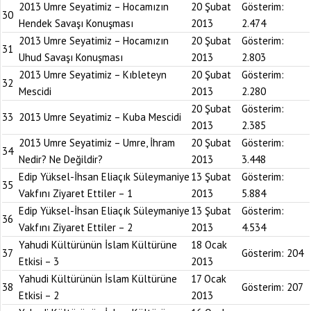
2013 Umre Seyatimiz – Hocamızın
20 Şubat
Gösterim:
30
Hendek Savaşı Konuşması
2013
2.474
2013 Umre Seyatimiz – Hocamızın
20 Şubat
Gösterim:
31
Uhud Savaşı Konuşması
2013
2.803
2013 Umre Seyatimiz – Kıbleteyn
20 Şubat
Gösterim:
32
Mescidi
2013
2.280
20 Şubat
Gösterim:
33
2013 Umre Seyatimiz – Kuba Mescidi
2013
2.385
2013 Umre Seyatimiz – Umre, İhram
20 Şubat
Gösterim:
34
Nedir? Ne Değildir?
2013
3.448
Edip Yüksel-İhsan Eliaçık Süleymaniye
13 Şubat
Gösterim:
35
Vakfını Ziyaret Ettiler – 1
2013
5.884
Edip Yüksel-İhsan Eliaçık Süleymaniye
13 Şubat
Gösterim:
36
Vakfını Ziyaret Ettiler – 2
2013
4.534
Yahudi Kültürünün İslam Kültürüne
18 Ocak
37
Gösterim:
204
Etkisi – 3
2013
Yahudi Kültürünün İslam Kültürüne
17 Ocak
38
Gösterim:
207
Etkisi – 2
2013