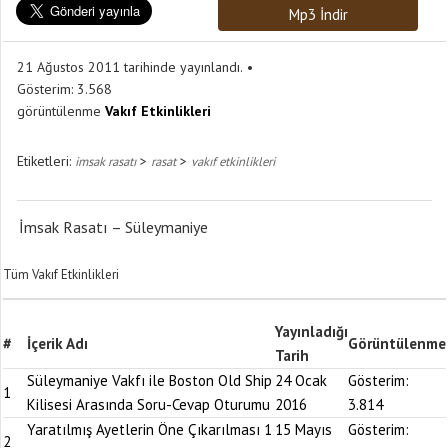
Mp3 İndir
21 Ağustos 2011 tarihinde yayınlandı.
Gösterim:
3.568
görüntülenme
Vakıf Etkinlikleri
Etiketleri:
>
>
imsak rasatı
rasat
vakıf etkinlikleri
İmsak Rasatı – Süleymaniye
Tüm Vakıf Etkinlikleri
Yayınladığı
#
İçerik Adı
Görüntülenme
Tarih
Süleymaniye Vakfı ile Boston Old Ship
24 Ocak
Gösterim:
1
Kilisesi Arasında Soru-Cevap Oturumu
2016
3.814
Yaratılmış Ayetlerin Öne Çıkarılması 1
15 Mayıs
Gösterim:
2