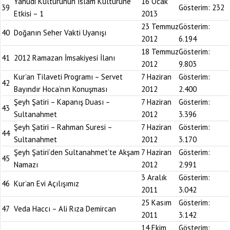
Yahudi Kültürünün İslam Kültürüne
16 Ocak
39
Gösterim:
232
Etkisi – 1
2013
23 Temmuz
Gösterim:
40
Doğanın Seher Vakti Uyanışı
2012
6.194
18 Temmuz
Gösterim:
41
2012 Ramazan İmsakiyesi İlanı
2012
9.803
Kur’an Tilaveti Programı – Servet
7 Haziran
Gösterim:
42
Bayındır Hoca’nın Konuşması
2012
2.400
Şeyh Şatiri – Kapanış Duası –
7 Haziran
Gösterim:
43
Sultanahmet
2012
3.396
Şeyh Şatiri – Rahman Suresi –
7 Haziran
Gösterim:
44
Sultanahmet
2012
3.170
Şeyh Şatiri’den Sultanahmet’te Akşam
7 Haziran
Gösterim:
45
Namazı
2012
2.991
3 Aralık
Gösterim:
46
Kur’an Evi Açılışımız
2011
3.042
25 Kasım
Gösterim:
47
Veda Haccı – Ali Rıza Demircan
2011
3.142
14 Ekim
Gösterim: