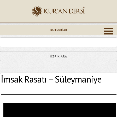
İsminiz (*)
KATEGORILER
Epostanız (*)
İmsak Rasatı – Süleymaniye
Yaşadığınız Hatanın Ayrıntıları
Bağlantıyı Gönderin