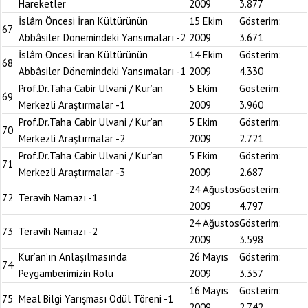
Hareketler
2009
3.877
İslâm Öncesi İran Kültürünün
15 Ekim
Gösterim:
67
Abbâsiler Dönemindeki Yansımaları -2
2009
3.671
İslâm Öncesi İran Kültürünün
14 Ekim
Gösterim:
68
Abbâsiler Dönemindeki Yansımaları -1
2009
4.330
Prof.Dr.Taha Cabir Ulvani / Kur’an
5 Ekim
Gösterim:
69
Merkezli Araştırmalar -1
2009
3.960
Prof.Dr.Taha Cabir Ulvani / Kur’an
5 Ekim
Gösterim:
70
Merkezli Araştırmalar -2
2009
2.721
Prof.Dr.Taha Cabir Ulvani / Kur’an
5 Ekim
Gösterim:
71
Merkezli Araştırmalar -3
2009
2.687
24 Ağustos
Gösterim:
72
Teravih Namazı -1
2009
4.797
24 Ağustos
Gösterim:
73
Teravih Namazı -2
2009
3.598
Kur’an’ın Anlaşılmasında
26 Mayıs
Gösterim:
74
Peygamberimizin Rolü
2009
3.357
16 Mayıs
Gösterim:
75
Meal Bilgi Yarışması Ödül Töreni -1
2009
2.742