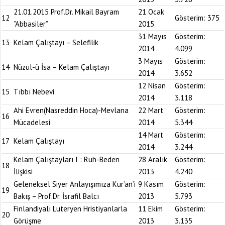
21.01.2015 Prof.Dr. Mikail Bayram
21 Ocak
12
Gösterim:
375
”Abbasiler”
2015
31 Mayıs
Gösterim:
13
Kelam Çalıştayı – Selefilik
2014
4.099
3 Mayıs
Gösterim:
14
Nüzul-ü İsa – Kelam Çalıştayı
2014
3.652
12 Nisan
Gösterim:
15
Tıbbı Nebevi
2014
3.118
Ahi Evren(Nasreddin Hoca)-Mevlana
22 Mart
Gösterim:
16
Mücadelesi
2014
5.344
14 Mart
Gösterim:
17
Kelam Çalıştayı
2014
3.244
Kelam Çalıştayları I : Ruh-Beden
28 Aralık
Gösterim:
18
İlişkisi
2013
4.240
Geleneksel Siyer Anlayışımıza Kur’an’i
9 Kasım
Gösterim:
19
Bakış – Prof.Dr. İsrafil Balcı
2013
5.793
Finlandiyalı Luteryen Hristiyanlarla
11 Ekim
Gösterim:
20
Görüşme
2013
3.135