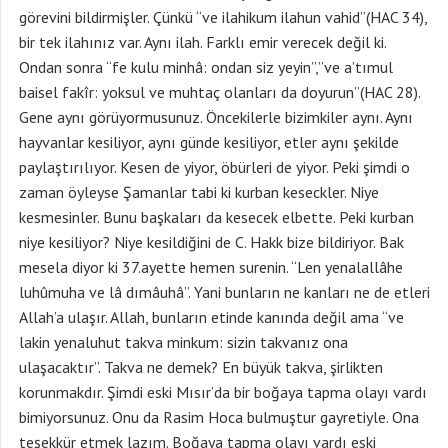
görevini bildirmişler. Çünkü “ve ilahikum ilahun vahid”(HAC 34),
bir tek ilahınız var. Aynı ilah. Farklı emir verecek değil ki.
Ondan sonra “fe kulu minhâ: ondan siz yeyin”,”ve a’tımul
baisel fakîr: yoksul ve muhtaç olanları da doyurun”(HAC 28).
Gene aynı görüyormusunuz. Öncekilerle bizimkiler aynı. Aynı
hayvanlar kesiliyor, aynı günde kesiliyor, etler aynı şekilde
paylaştırılıyor. Kesen de yiyor, öbürleri de yiyor. Peki şimdi o
zaman öyleyse Şamanlar tabi ki kurban keseckler. Niye
kesmesinler. Bunu başkaları da kesecek elbette. Peki kurban
niye kesiliyor? Niye kesildiğini de C. Hakk bize bildiriyor. Bak
mesela diyor ki 37.ayette hemen surenin. “Len yenalallâhe
luhûmuha ve lâ dımâuhâ”. Yani bunların ne kanları ne de etleri
Allah’a ulaşır. Allah, bunların etinde kanında değil ama “ve
lakin yenaluhut takva minkum: sizin takvanız ona
ulaşacaktır”. Takva ne demek? En büyük takva, şirlikten
korunmakdır. Şimdi eski Mısır’da bir boğaya tapma olayı vardı
bimiyorsunuz. Onu da Rasim Hoca bulmuştur gayretiyle. Ona
teşekkür etmek lazım. Boğaya tapma olayı vardı eski