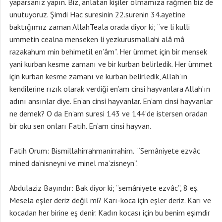
yaparsanız yapın. Biz, anlatan kişiler olmamıza rağmen biz de
unutuyoruz. Şimdi Hac suresinin 22.surenin 34.ayetine
baktığımız zaman AllahTeala orada diyor ki; “ve li kulli
ummetin cealna menseken li yezkurusmallahi alâ mâ
razakahum min behimetil en’âm”. Her ümmet için bir mensek
yani kurban kesme zamanı ve bir kurban belirledik. Her ümmet
için kurban kesme zamanı ve kurban belirledik, Allah’ın
kendilerine rızık olarak verdiği en’am cinsi hayvanlara Allah’ın
adını ansınlar diye. En’an cinsi hayvanlar. En’am cinsi hayvanlar
ne demek? O da En’am suresi 143 ve 144’de istersen oradan
bir oku sen onları Fatih. En’am cinsi hayvan.
Fatih Orum: Bismillahirrahmanirrahim. “Semâniyete ezvâc
mined da’nisneyni ve minel ma’zisneyn”.
Abdulaziz Bayındır: Bak diyor ki; “semâniyete ezvâc”, 8 eş.
Mesela eşler deriz değil mi? Karı-koca için eşler deriz. Karı ve
kocadan her birine eş denir. Kadın kocası için bu benim eşimdir