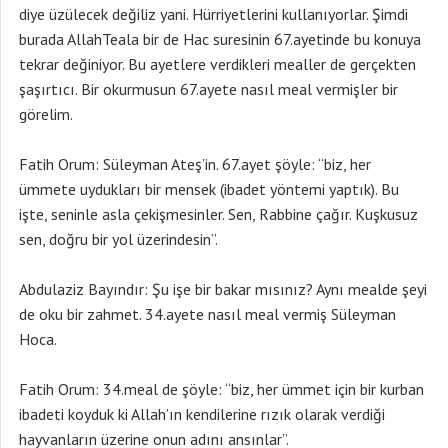
diye üzülecek değiliz yani. Hürriyetlerini kullanıyorlar. Şimdi
burada AllahTeala bir de Hac suresinin 67.ayetinde bu konuya
tekrar değiniyor. Bu ayetlere verdikleri mealler de gerçekten
şaşırtıcı. Bir okurmusun 67.ayete nasıl meal vermişler bir
görelim.
Fatih Orum: Süleyman Ateş’in. 67.ayet şöyle: “biz, her
ümmete uydukları bir mensek (ibadet yöntemi yaptık). Bu
işte, seninle asla çekişmesinler. Sen, Rabbine çağır. Kuşkusuz
sen, doğru bir yol üzerindesin”.
Abdulaziz Bayındır: Şu işe bir bakar mısınız? Aynı mealde şeyi
de oku bir zahmet. 34.ayete nasıl meal vermiş Süleyman
Hoca.
Fatih Orum: 34.meal de şöyle: “biz, her ümmet için bir kurban
ibadeti koyduk ki Allah’ın kendilerine rızık olarak verdiği
hayvanların üzerine onun adını ansınlar”.