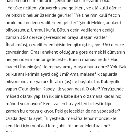
nâsi bil haccı” insanların içerisinde haccın ezanını oku.
“Ye’tûke ricâlen: yürüyerek sana gelirler”,”ve alâ kulli dâmir:
ve bitkin binekler üzerinde gelirler”. “Ye’tine min kulli feccin
amîk: bütün derin vadilerden gelirler”. Şimdi Mekke, anakent
biliyorsunuz. Ümmül kur’a. Bütün derin vadilerden dediği
zaman 360 derece çevresinden oraya ulaşan vadiler.
İbrahim(as), o vadilerden birisinden gitmiştir şeye. 360 derece
çevresinden. Orası anakent olduğuna göre demek ki dünyanın
her yerinden insanlar gelecekler. Bunun manası nedir? Hac
ibadeti İbrahim(as) ile mi başlamış oluyor buna göre? Yok. Bak
bu kur’anı kerimin ayeti değil mi? Ama malesef kitaplarda
biliyorsunuz ne yazar? İbrahim(as) ile başlatırlar. Kabeyi ilk
yapan O’dur derler. Kabeyi ilk yapan nasıl O olur? Yeryüzünde
mâbed olarak yapılan ilk bina kabe iken o zamana kadar hiç
mâbed yokmuydu? Evet zaten bu ayetleri birleştirdiğin
zaman bu ortaya çıkıyor. Peki gelecekler de ne yapacaklar?
Orada diyor ki ayet; “li yeşhedu menâfia lehum” öncelikle
kendileri için menfaatlere şahit olsunlar. Menfaat ne?