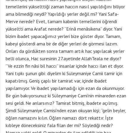
temellerini yükselttiği zaman haccın nasıl yapıldığını biliyor
ama bilmediği neydi? Yapıldığı yerler değil mi? Yani Safa-
Merve nerede? Evet, tamam kabenin temellerini öğrendi
yükseltti ama Arafat nerede? “Erinâ menâsikena” diyor. Yani
bizim ibadet yapacağımız yerleri bize göster diyor. Tamam,
kabeyi gösterdi ama bir de diğer yerleri de görmesi lazım.
Onları da gördükten sonra tamam artık hac yapılacak yerler
belli olunca, Hac suresinin 27.ayetinde AllahTeala ne diyor?
“Ve ezzin fin nâsi bil haccı” insanlar içinde haccı ilan et diyor.
Yani tıpkı şunun gibi: diyelim ki Süleymaniye Camii tamir için
kapatılmış. Geniş çaplı bir tamirat var, içinde ibadet
yapılamıyor. Ve ibadet yapılamadığı için ezan da okunmuyor.
Bir gün bakıyorsunuz ki Süleymaniye Cami’nin minareden ezan
sesi geldi. Ne anlarsınız? Tamirat bitmiş, ibadete açılmış.
Şimdi Süleymaniye Camisi’nden ezan okuyan kişi; “gelin beyler,
öğlen namazını kılın. Öğlen namazı dört rekattır. İşte
kıbleye döneceksiniz fala filan der mi? Söylediği nedir?
Namaz vakti geldi. O minarden de ilan edildiği için haa,