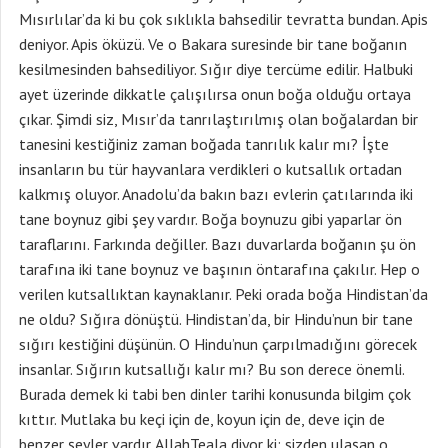
Mısırlılar’da ki bu çok sıklıkla bahsedilir tevratta bundan. Apis
deniyor. Apis öküzü. Ve o Bakara suresinde bir tane boğanın
kesilmesinden bahsediliyor. Sığır diye tercüme edilir. Halbuki
ayet üzerinde dikkatle çalışılırsa onun boğa olduğu ortaya
çıkar. Şimdi siz, Mısır’da tanrılaştırılmış olan boğalardan bir
tanesini kestiğiniz zaman boğada tanrılık kalır mı? İşte
insanların bu tür hayvanlara verdikleri o kutsallık ortadan
kalkmış oluyor. Anadolu’da bakın bazı evlerin çatılarında iki
tane boynuz gibi şey vardır. Boğa boynuzu gibi yaparlar ön
taraflarını. Farkında değiller. Bazı duvarlarda boğanın şu ön
tarafına iki tane boynuz ve başının öntarafına çakılır. Hep o
verilen kutsallıktan kaynaklanır. Peki orada boğa Hindistan’da
ne oldu? Sığıra dönüştü. Hindistan’da, bir Hindu’nun bir tane
sığırı kestiğini düşünün. O Hindu’nun çarpılmadığını görecek
insanlar. Sığırın kutsallığı kalır mı? Bu son derece önemli.
Burada demek ki tabi ben dinler tarihi konusunda bilgim çok
kıttır. Mutlaka bu keçi için de, koyun için de, deve için de
benzer şeyler vardır. AllahTeala diyor ki; sizden ulaşan o