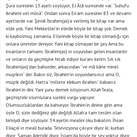
Şura suresinin 13.ayeti söylüyor, El Âlâ suresinde var. “Suhufu
ibrahimi vel mûsâ”. Ondan sonra En’am suresinin 83 ve devamı
ayetlerde var. Şimdi İbrahim(as)’a verilmiş bir kitap var ama
elde yok. Yani Mekkeliler’in elinde böyle bir kitap yok. Demek
ki kaybolmuş zamanla. Ellerinde böyle bir kitap olmadığı için
onlara ümmiler deniyor. Yani kitap olmayan bir şey. Ama bu
insanların tamamı İbrahim(as)’ın soyundan gelen insanlardır
ve onların da geçmişine hitab ediyor kur’anı kerim. Sık sık
İbrahim(as)’dan bahseder, arkasından “ve mâ kâne minel
muşrikın” der. Bakın siz, İbrahim’in soyundansınız ama O,
müşrik değildi. Hatta “millete ebikum ibrahim” babanız
İbrahim’in dini. Yani şunu demek istiyorum. AllahTeala,
geçmişteki olumlulara sürekli vurgu yapıyor.
Olumsuzluklardan da bahseyor. İbrahim’in dinine girin ama
öyle O, sizin dediğiniz gibi değildi. Allah’a tam teslim olan
birisiydi diye söylüyor. 34.ayetin mealini oku bakalım. İhsan
Eliaçık’ın meali burada. Televizyona çıkıyor diyor ki; kurban
diyor, Şaman âdetidir diyor. İslam’da böyle bir şey yoktur diyor.