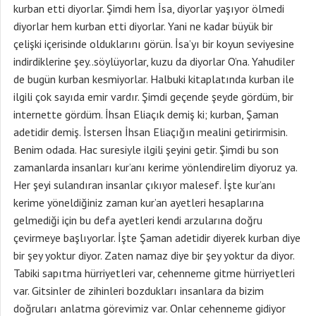
kurban etti diyorlar. Şimdi hem İsa, diyorlar yaşıyor ölmedi
diyorlar hem kurban etti diyorlar. Yani ne kadar büyük bir
çelişki içerisinde olduklarını görün. İsa’yı bir koyun seviyesine
indirdiklerine şey..söylüyorlar, kuzu da diyorlar O’na. Yahudiler
de bugün kurban kesmiyorlar. Halbuki kitaplatında kurban ile
ilgili çok sayıda emir vardır. Şimdi geçende şeyde gördüm, bir
internette gördüm. İhsan Eliaçık demiş ki; kurban, Şaman
adetidir demiş. İstersen İhsan Eliaçığın mealini getirirmisin.
Benim odada. Hac suresiyle ilgili şeyini getir. Şimdi bu son
zamanlarda insanları kur’anı kerime yönlendirelim diyoruz ya.
Her şeyi sulandıran insanlar çıkıyor malesef. İşte kur’anı
kerime yöneldiğiniz zaman kur’an ayetleri hesaplarına
gelmediği için bu defa ayetleri kendi arzularına doğru
çevirmeye başlıyorlar. İşte Şaman adetidir diyerek kurban diye
bir şey yoktur diyor. Zaten namaz diye bir şey yoktur da diyor.
Tabiki sapıtma hürriyetleri var, cehenneme gitme hürriyetleri
var. Gitsinler de zihinleri bozdukları insanlara da bizim
doğruları anlatma görevimiz var. Onlar cehenneme gidiyor