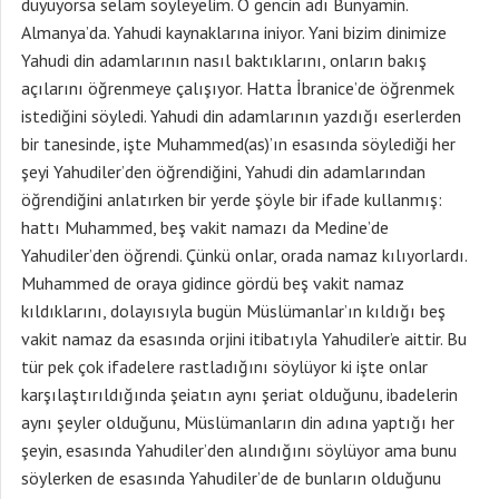
duyuyorsa selam söyleyelim. O gencin adı Bünyamin.
Almanya’da. Yahudi kaynaklarına iniyor. Yani bizim dinimize
Yahudi din adamlarının nasıl baktıklarını, onların bakış
açılarını öğrenmeye çalışıyor. Hatta İbranice’de öğrenmek
istediğini söyledi. Yahudi din adamlarının yazdığı eserlerden
bir tanesinde, işte Muhammed(as)’ın esasında söylediği her
şeyi Yahudiler’den öğrendiğini, Yahudi din adamlarından
öğrendiğini anlatırken bir yerde şöyle bir ifade kullanmış:
hattı Muhammed, beş vakit namazı da Medine’de
Yahudiler’den öğrendi. Çünkü onlar, orada namaz kılıyorlardı.
Muhammed de oraya gidince gördü beş vakit namaz
kıldıklarını, dolayısıyla bugün Müslümanlar’ın kıldığı beş
vakit namaz da esasında orjini itibatıyla Yahudiler’e aittir. Bu
tür pek çok ifadelere rastladığını söylüyor ki işte onlar
karşılaştırıldığında şeiatın aynı şeriat olduğunu, ibadelerin
aynı şeyler olduğunu, Müslümanların din adına yaptığı her
şeyin, esasında Yahudiler’den alındığını söylüyor ama bunu
söylerken de esasında Yahudiler’de de bunların olduğunu