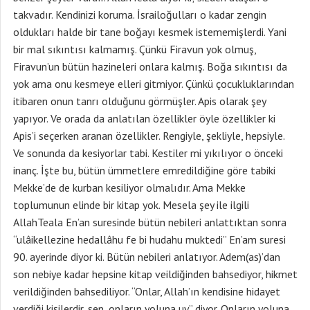
takvadır. Kendinizi koruma. İsrailoğulları o kadar zengin
oldukları halde bir tane boğayı kesmek istememişlerdi. Yani
bir mal sıkıntısı kalmamış. Çünkü Firavun yok olmuş,
Firavun’un bütün hazineleri onlara kalmış. Boğa sıkıntısı da
yok ama onu kesmeye elleri gitmiyor. Çünkü çocukluklarından
itibaren onun tanrı olduğunu görmüşler. Apis olarak şey
yapıyor. Ve orada da anlatılan özellikler öyle özellikler ki
Apis’i seçerken aranan özellikler. Rengiyle, şekliyle, hepsiyle.
Ve sonunda da kesiyorlar tabi. Kestiler mi yıkılıyor o önceki
inanç. İşte bu, bütün ümmetlere emredildiğine göre tabiki
Mekke’de de kurban kesiliyor olmalıdır. Ama Mekke
toplumunun elinde bir kitap yok. Mesela şey ile ilgili
AllahTeala En’an suresinde bütün nebileri anlattıktan sonra
“ulâikellezine hedallâhu fe bi hudahu muktedi” En’am suresi
90. ayerinde diyor ki. Bütün nebileri anlatıyor. Adem(as)’dan
son nebiye kadar hepsine kitap veildiğinden bahsediyor, hikmet
verildiğinden bahsediliyor. “Onlar, Allah’ın kendisine hidayet
verdiği kişilerdir, sen, onların yoluna uy” diyor. Onların yoluna