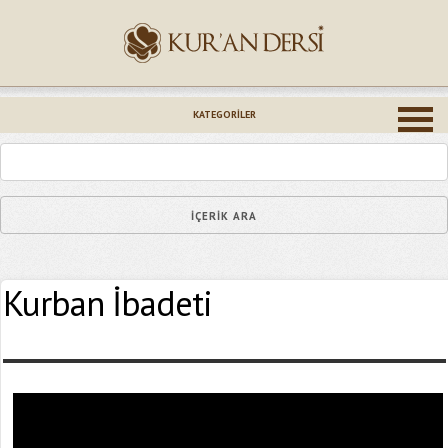
İsminiz (*)
KATEGORILER
Epostanız (*)
Kurban İbadeti
Yaşadığınız Hatanın Ayrıntıları
Bağlantıyı Gönderin