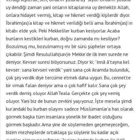
uy dendiği zaman yani onların kitaplarına uy demektir. Allah,
onlara hidayet vermiş, kitap ve hikmet verdiği kişilerdir diyor.
İbrahim(as)’a kitap ve hikmet verildiği belli ama İbrahim(as)’ın
kitabı elde yok. Peki Mekkeliler kurban kesiyorlar. Acaba
bunların kestikleri kurban, doğru zamanda mı kesiliyor?
Bozulmuş mu, bozulmamış mı bir sürü şüpheler ortaya
çıkabilir. Şimdi Resulullah(sav)’e Mekke’de ilk inen surede ne
deniyor. Kevser suresi biliyorsunuz. Diyor ki; “innâ â’tayna kel
kevser: sana kevseri verdik” yani sana çok ikramda bulunduk,
çok şey verdik diye tercüme etmek daha uygun. Bu, cennette
bir ırmak falan deniyor ama o çok hafif kalır. Sana çok şey
verdik demiş oluyor AllahTeala. Gerçekte çok şey vemiş
oluyor. Yani biz de bunun zevkini yaşıyoruz. İşte mesela şimdi
kur’andaki bu kurban olayını sadece Müslümanlar’a has olarak
görmek başka tüm insanlara yönelik bir ibadet olduğunu
görmek başkadır. Ama yine de söylemeden geçemeyeceğim,
bizim mezheplerde ortaklaşa şu söylenir bu kadar açık