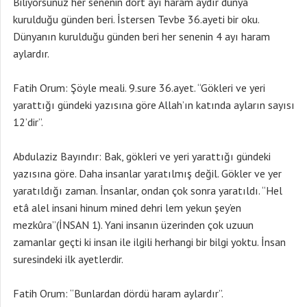
Biliyorsunuz her senenin dört ayı haram aydır dünya
kurulduğu günden beri. İstersen Tevbe 36.ayeti bir oku.
Dünyanın kurulduğu günden beri her senenin 4 ayı haram
aylardır.
Fatih Orum: Şöyle meali. 9.sure 36.ayet. “Gökleri ve yeri
yarattığı gündeki yazısına göre Allah’ın katında ayların sayısı
12’dir”.
Abdulaziz Bayındır: Bak, gökleri ve yeri yarattığı gündeki
yazısına göre. Daha insanlar yaratılmış değil. Gökler ve yer
yaratıldığı zaman. İnsanlar, ondan çok sonra yaratıldı. “Hel
etâ alel insani hinum mined dehri lem yekun şey’en
mezkûra”(İNSAN 1). Yani insanın üzerinden çok uzuun
zamanlar geçti ki insan ile ilgili herhangi bir bilgi yoktu. İnsan
suresindeki ilk ayetlerdir.
Fatih Orum: “Bunlardan dördü haram aylardır”.