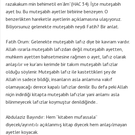
razakakum min behimetil en’âm”(HAC 34). İşte muteşabih
ayet bu. Bu muteşabih ayetler birbirine benzeyen. O
benzerlikten hareketle ayetlerin açıklamasına ulaşıyoruz.
Biliyorsunuz gelenekte muteşabih neydi Fatih? Bir anlat.
Fatih Orum: Gelenekte muteşabih lafız diye bir kavram vardır.
Allah ısrarla muteşabih lafızdan değil muteşabih ayetten,
muhkem ayetten bahsetmesine rağmen o ayet, lafız olarak
anlaşılır ve kur’anı kerimde bir takım muteşabih lafızlar
olduğu söylenir. Muteşabih lafız ile kastettikleri şey de
Allah’ın sadece bildiği, insanların asla anlamına vakıf
olamayacağı derece kapalı lafızlar denilir. Bu defa peki Allah
niçin indirdiği kitapta muteşabih lafızlar yani anlamı asla
bilinmeyecek lafızlar koymuştur denildiğinde..
Abdulaziz Bayındır: Hem “kitaben mufassala”
diyecek/ayrıntılı açıklanmış kitap diyecek hem anlaşılmayan
ayetler koyacak.