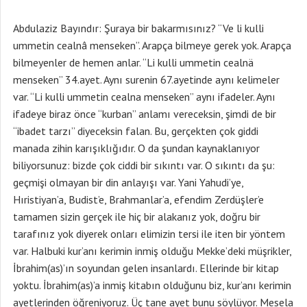
Abdulaziz Bayındır: Şuraya bir bakarmısınız? “Ve li kulli
ummetin cealnâ menseken”. Arapça bilmeye gerek yok. Arapça
bilmeyenler de hemen anlar. “Li kulli ummetin cealnä
menseken” 34.ayet. Aynı surenin 67.ayetinde aynı kelimeler
var. “Li kulli ummetin cealna menseken” aynı ifadeler. Aynı
ifadeye biraz önce “kurban” anlamı vereceksin, şimdi de bir
“ibadet tarzı” diyeceksin falan. Bu, gerçekten çok giddi
manada zihin karışıklığıdır. O da şundan kaynaklanıyor
biliyorsunuz: bizde çok ciddi bir sıkıntı var. O sıkıntı da şu:
geçmişi olmayan bir din anlayışı var. Yani Yahudi’ye,
Hıristiyan’a, Budist’e, Brahmanlar’a, efendim Zerdüşler’e
tamamen sizin gerçek ile hiç bir alakanız yok, doğru bir
tarafınız yok diyerek onları elimizin tersi ile iten bir yöntem
var. Halbuki kur’anı kerimin inmiş olduğu Mekke’deki müşrikler,
İbrahim(as)’ın soyundan gelen insanlardı. Ellerinde bir kitap
yoktu. İbrahim(as)’a inmiş kitabın olduğunu biz, kur’anı kerimin
ayetlerinden öğreniyoruz. Üç tane ayet bunu söylüyor. Mesela