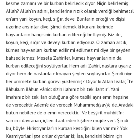
kesme zamanı ve bir kurban belirledik diyor. Niçin belirlemiş
Allah? Allah’ın adını, kendilerine rızık olarak verdiği behimetıl
en’am yani koyun, keçi, sığır, deve. Bunların erkeği ve dişisi
üzerine ansınlar diye. Şimdi demek ki kur’anı kerimde
hayvanların hangisinin kurban edileceği belliymiş. Biz de,
koyun, keçi, sığır ve deveyi kurban ediyoruz. O zaman artık,
kümes hayvanları kurban edilir mi edilmez mi diye bir şeyden
bahsedilemez. Mesela Zahiriler, kümes hayvanlarının da
kurban edileceğini söylüyorlar. Hem adı Zahiri, naslara uyarız
diyor hem de naslarda olmayan şeyleri söylüyorlar. Şimdi niye
her ümmete kurban görevi yüklenmiş? Diyor ki AllahTeala; “fe
ilâhukum ilâhun vâhid: sizin ilahınız bir tek ilahtır”. Yani
imahınız bir tek ilah olduğuna göre tabiki aynı emri hepsine
de verecektir. Adem’e de verecek Muhammed(sav)’e de. Aradaki
bütün nebilere de o emri verecektir. “Ve beşşiril muhbitîn:
samimi davranan, içten itaat eden kişilere müjde ver”. Şimdi
bu, böyle. Hıristiyanlar’ın kurban kestiğini bilen var mı? Yok.
Kesmiyorlar. İşte onlar diyorlar ki; İsa, kendisini bizim için