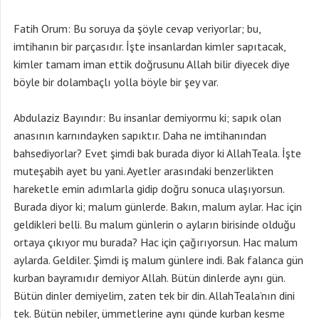
Fatih Orum: Bu soruya da şöyle cevap veriyorlar; bu,
imtihanın bir parçasıdır. İşte insanlardan kimler sapıtacak,
kimler tamam iman ettik doğrusunu Allah bilir diyecek diye
böyle bir dolambaçlı yolla böyle bir şey var.
Abdulaziz Bayındır: Bu insanlar demiyormu ki; sapık olan
anasının karnındayken sapıktır. Daha ne imtihanından
bahsediyorlar? Evet şimdi bak burada diyor ki AllahTeala. İşte
muteşabih ayet bu yani. Ayetler arasındaki benzerlikten
hareketle emin adımlarla gidip doğru sonuca ulaşıyorsun.
Burada diyor ki; malum günlerde. Bakın, malum aylar. Hac için
geldikleri belli. Bu malum günlerin o ayların birisinde olduğu
ortaya çıkıyor mu burada? Hac için çağırıyorsun. Hac malum
aylarda. Geldiler. Şimdi iş malum günlere indi. Bak falanca gün
kurban bayramıdır demiyor Allah. Bütün dinlerde aynı gün.
Bütün dinler demiyelim, zaten tek bir din. AllahTeala’nın dini
tek. Bütün nebiler, ümmetlerine aynı günde kurban kesme