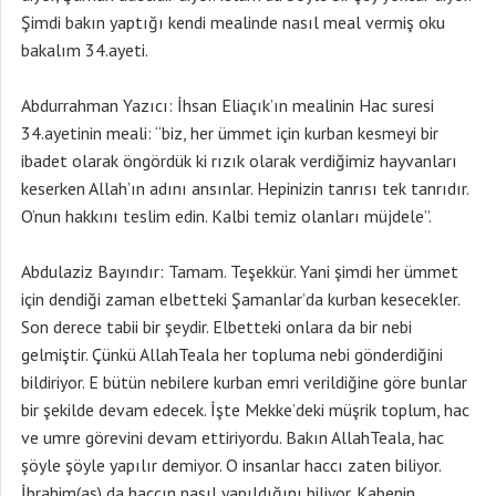
Şimdi bakın yaptığı kendi mealinde nasıl meal vermiş oku
bakalım 34.ayeti.
Abdurrahman Yazıcı: İhsan Eliaçık’ın mealinin Hac suresi
34.ayetinin meali: “biz, her ümmet için kurban kesmeyi bir
ibadet olarak öngördük ki rızık olarak verdiğimiz hayvanları
keserken Allah’ın adını ansınlar. Hepinizin tanrısı tek tanrıdır.
O’nun hakkını teslim edin. Kalbi temiz olanları müjdele”.
Abdulaziz Bayındır: Tamam. Teşekkür. Yani şimdi her ümmet
için dendiği zaman elbetteki Şamanlar’da kurban kesecekler.
Son derece tabii bir şeydir. Elbetteki onlara da bir nebi
gelmiştir. Çünkü AllahTeala her topluma nebi gönderdiğini
bildiriyor. E bütün nebilere kurban emri verildiğine göre bunlar
bir şekilde devam edecek. İşte Mekke’deki müşrik toplum, hac
ve umre görevini devam ettiriyordu. Bakın AllahTeala, hac
şöyle şöyle yapılır demiyor. O insanlar haccı zaten biliyor.
İbrahim(as) da haccın nasıl yapıldığını biliyor. Kabenin