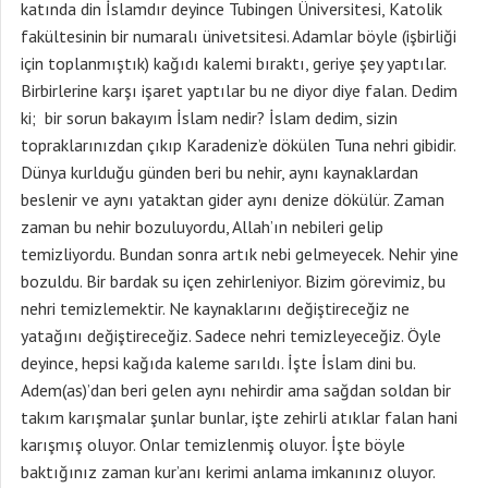
katında din İslamdır deyince Tubingen Üniversitesi, Katolik
fakültesinin bir numaralı ünivetsitesi. Adamlar böyle (işbirliği
için toplanmıştık) kağıdı kalemi bıraktı, geriye şey yaptılar.
Birbirlerine karşı işaret yaptılar bu ne diyor diye falan. Dedim
ki; bir sorun bakayım İslam nedir? İslam dedim, sizin
topraklarınızdan çıkıp Karadeniz’e dökülen Tuna nehri gibidir.
Dünya kurlduğu günden beri bu nehir, aynı kaynaklardan
beslenir ve aynı yataktan gider aynı denize dökülür. Zaman
zaman bu nehir bozuluyordu, Allah’ın nebileri gelip
temizliyordu. Bundan sonra artık nebi gelmeyecek. Nehir yine
bozuldu. Bir bardak su içen zehirleniyor. Bizim görevimiz, bu
nehri temizlemektir. Ne kaynaklarını değiştireceğiz ne
yatağını değiştireceğiz. Sadece nehri temizleyeceğiz. Öyle
deyince, hepsi kağıda kaleme sarıldı. İşte İslam dini bu.
Adem(as)’dan beri gelen aynı nehirdir ama sağdan soldan bir
takım karışmalar şunlar bunlar, işte zehirli atıklar falan hani
karışmış oluyor. Onlar temizlenmiş oluyor. İşte böyle
baktığınız zaman kur’anı kerimi anlama imkanınız oluyor.