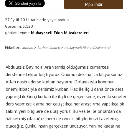
Mp3 İndir
27 Eylül 2014 tarihinde yayınlandı.
Gösterim:
3.120
görüntülenme
Mukayeseli Fıkıh Müzakereleri
Etiketleri:
>
>
kurban
kurban ibadeti
mukayeseli fıkıh müzakereleri
Abdulaziz Bayındır: Ara vermiş olduğumuz cumartesi
derslerine tekrar başlıyoruz. Önümüzdeki hafta biliyorsunuz
Allah nasip ederse kurban bayramı. Dolayısıyla konunun
önemi itibatıyla dersimiz kurban. Hac ile ilgili daha önce ders
yapmıştık. Gerçi kurban ile ilgili de geçen sene, evvelki seneler
ders yapmıştık ama her çalıştıkça her araştırma yaptıkça bir
takım yeni bilgilere de ulaşıyoruz. Bu vesile ile onlardan da
bahsetmiş olacağız, hem de önceki bilgilerimizi tazelemiş
olacağız. Çünkü insan gerçekten unutuyor. Yani ne kadar ne