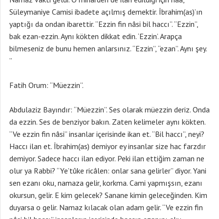
Süleymaniye Camisi ibadete açılmış demektir. İbrahim(as)’ın
yaptığı da ondan ibarettir. “Ezzin fin nâsi bil haccı”. “Ezzin”,
bak ezan-ezzin. Aynı kökten dikkat edin. ‘Ezzin’. Arapça
bilmeseniz de bunu hemen anlarsınız. “Ezzin”, “ezan”. Aynı şey.
”
Fatih Orum: “Müezzin”.
Abdulaziz Bayındır: “Müezzin”. Ses olarak müezzin deriz. Onda
da ezzin. Ses de benziyor bakın. Zaten kelimeler aynı kökten.
“Ve ezzin fin nâsi” insanlar içerisinde ikan et. “Bil haccı”, neyi?
Haccı ilan et. İbrahim(as) demiyor ey insanlar size hac farzdır
demiyor. Sadece haccı ilan ediyor. Peki ilan ettiğim zaman ne
olur ya Rabbi? “Ye’tûke ricâlen: onlar sana gelirler” diyor. Yani
sen ezanı oku, namaza gelir, korkma. Cami yapmışsın, ezanı
okursun, gelir. E kim gelecek? Sanane kimin geleceğinden. Kim
duyarsa o gelir. Namaz kılacak olan adam gelir. “Ve ezzin fin