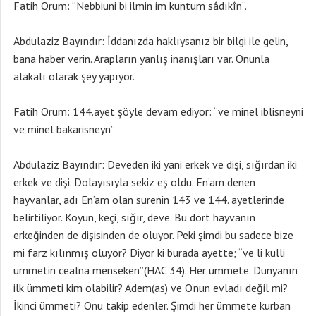
Fatih Orum: “Nebbiuni bi ilmin im kuntum sâdıkîn”.
Abdulaziz Bayındır: İddanızda haklıysanız bir bilgi ile gelin,
bana haber verin. Arapların yanlış inanışları var. Onunla
alakalı olarak şey yapıyor.
Fatih Orum: 144.ayet şöyle devam ediyor: “ve minel iblisneyni
ve minel bakarisneyn”
Abdulaziz Bayındır: Deveden iki yani erkek ve dişi, sığırdan iki
erkek ve dişi. Dolayısıyla sekiz eş oldu. En’am denen
hayvanlar, adı En’am olan surenin 143 ve 144. ayetlerinde
belirtiliyor. Koyun, keçi, sığır, deve. Bu dört hayvanın
erkeğinden de dişisinden de oluyor. Peki şimdi bu sadece bize
mi farz kılınmış oluyor? Diyor ki burada ayette; “ve li kulli
ummetin cealna menseken”(HAC 34). Her ümmete. Dünyanın
ilk ümmeti kim olabilir? Adem(as) ve O’nun evladı değil mi?
İkinci ümmeti? Onu takip edenler. Şimdi her ümmete kurban