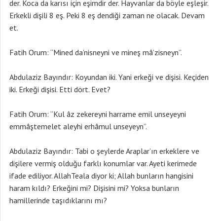
der. Koca da karısı için eşimdir der. Hayvanlar da böyle eşleşir.
Erkekli dişili 8 eş. Peki 8 eş dendiği zaman ne olacak. Devam
et.
Fatih Orum: “Mined da’nisneyni ve mineş mâ’zisneyn”.
Abdulaziz Bayındır: Koyundan iki. Yani erkeği ve dişisi. Keçiden
iki. Erkeği dişisi. Etti dört. Evet?
Fatih Orum: “Kul âz zekereyni harrame emil unseyeyni
emmâştemelet aleyhi erhâmul unseyeyn”.
Abdulaziz Bayındır: Tabi o şeylerde Araplar’ın erkeklere ve
dişilere vermiş olduğu farklı konumlar var. Ayeti kerimede
ifade ediliyor. AllahTeala diyor ki; Allah bunların hangisini
haram kıldı? Erkeğini mi? Dişisini mi? Yoksa bunların
hamillerinde taşıdıklarını mı?