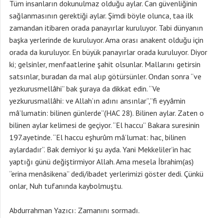
Tüm insanların dokunulmaz olduğu aylar. Can güvenliğinin
sağlanmasının gerektiği aylar. Şimdi böyle olunca, taa ilk
zamandan itibaren orada panayırlar kuruluyor. Tabi dünyanın
başka yerlerinde de kuruluyor. Ama orası anakent olduğu için
orada da kuruluyor. En büyük panayırlar orada kuruluyor. Diyor
ki; gelsinler, menfaatlerine şahit olsunlar. Mallarını getirsin
satsınlar, buradan da mal alıp götürsünler. Ondan sonra “ve
yezkurusmellâhi” bak şuraya da dikkat edin. “Ve
yezkurusmallâhi: ve Allah’ın adını ansınlar”,”fi eyyâmin
mâ’lumatin: bilinen günlerde”(HAC 28). Bilinen aylar. Zaten o
bilinen aylar kelimesi de geçiyor. “El haccu” Bakara suresinin
197.ayetinde. “El haccu eşhurûm mâ’lumat: hac, bilinen
aylardadır”. Bak demiyor ki şu ayda. Yani Mekkeliler’in hac
yaptığı günü değiştirmiyor Allah. Ama mesela İbrahim(as)
“erina menâsikena” dedi/ibadet yerlerimizi göster dedi. Çünkü
onlar, Nuh tufanında kaybolmuştu.
Abdurrahman Yazıcı: Zamanını sormadı.