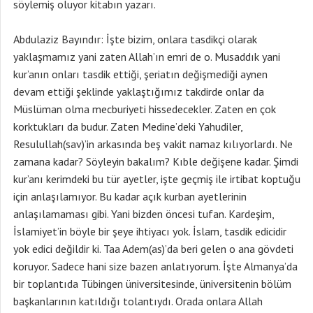
söylemiş oluyor kitabın yazarı.
Abdulaziz Bayındır: İşte bizim, onlara tasdikçi olarak
yaklaşmamız yani zaten Allah’ın emri de o. Musaddık yani
kur’anın onları tasdik ettiği, şeriatın değişmediği aynen
devam ettiği şeklinde yaklaştığımız takdirde onlar da
Müslüman olma mecburiyeti hissedecekler. Zaten en çok
korktukları da budur. Zaten Medine’deki Yahudiler,
Resulullah(sav)’in arkasında beş vakit namaz kılıyorlardı. Ne
zamana kadar? Söyleyin bakalım? Kıble değişene kadar. Şimdi
kur’anı kerimdeki bu tür ayetler, işte geçmiş ile irtibat koptuğu
için anlaşılamıyor. Bu kadar açık kurban ayetlerinin
anlaşılamaması gibi. Yani bizden öncesi tufan. Kardeşim,
İslamiyet’in böyle bir şeye ihtiyacı yok. İslam, tasdik edicidir
yok edici değildir ki. Taa Adem(as)’da beri gelen o ana gövdeti
koruyor. Sadece hani size bazen anlatıyorum. İşte Almanya’da
bir toplantıda Tübingen üniversitesinde, üniversitenin bölüm
başkanlarının katıldığı tolantıydı. Orada onlara Allah