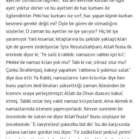
ayetler olmasına rağmen; “kur’anı kerimde kurban ile ilgili
ayet yoktur derler ve bu ayetleri de hac kurbanı ile
ilgilendirirler. Peki hac kurbanı ise sırf, hac yapan kişinin kurban
kesmesi gerekir değil mi? Öyle bir görev de olmadığını
söylerler. O zaman bu ayetler ne işe yarıyor? Hiç bir işe
yaramıyor. Yani insanlar, kitaplarına bu şekilde yaklaştıkları
için de güveni zedeliyorlar. İşte Resulullah(sav). AllahTeala ilk
emrinde diyor ki; “fe salli li rabbik: namazını rabbin için kıl”.
Mekke’de namaz kılan yok mu? Tabi ki var, olmaz olur mu?
Çünkü İbrahim(as), kabeyi yaparken “rabbena li yukimus salat”
diye dua etti. Ya Rabbi, namazlarını tam kılsınlar diye ben
bunu yaptım dedi binaları yükselttiği zaman. Ailesinden bir
kısmını oraya yerleştirmişti. Allah da O’nun duasını kabul
etmiş. Tabiki onlar beş vakit namaz kılıyorlardı. Ama demek ki
namazlarında isteneni yapmıyorlardı. Kevser suresinin bir
öncesinde de zaten ne diyor AllahTeala? Bunu söylüyor bir
öncekisinde. “E raeytellezi yukezibu bid din” bu din karşısında
yalana sarılanı gördün mü diyor. “Fe zalikellezi yedu’ul yetim”