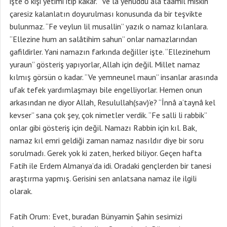
işte o kişi yetimi itip kakar. “Ve la yehuddu alâ taâmil miskin”
çaresiz kalanlatın doyurulması konusunda da bir teşvikte
bulunmaz. “Fe veylun lil musallin” yazık o namaz kılanlara.
“Ellezine hum an salâtihim sahun” onlar namazlarından
gafildirler. Yani namazın farkında değiller işte. “Ellezinehum
yuraun” gösteriş yapıyorlar, Allah için değil. Millet namaz
kılmış görsün o kadar. “Ve yemneunel maun” insanlar arasında
ufak tefek yardımlaşmayı bile engelliyorlar. Hemen onun
arkasından ne diyor Allah, Resulullah(sav)’e? “İnnâ a’taynâ kel
kevser” sana çok şey, çok nimetler verdik. “Fe salli li rabbik”
onlar gibi gösteriş için değil. Namazı Rabbin için kıl. Bak,
namaz kıl emri geldiği zaman namaz nasıldır diye bir soru
sorulmadı. Gerek yok ki zaten, herked biliyor. Geçen hafta
Fatih ile Erdem Almanya’da idi. Oradaki gençlerden bir tanesi
araştırma yapmış. Gerisini sen anlatsana namaz ile ilgili
olarak.
Fatih Orum: Evet, buradan Bünyamin Şahin sesimizi