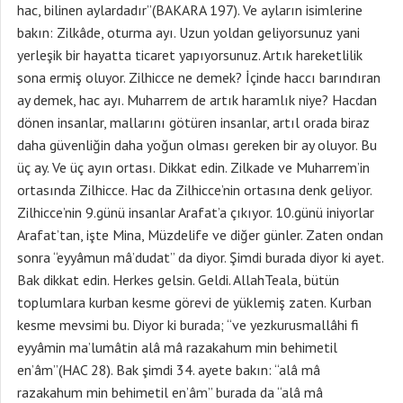
hac, bilinen aylardadır”(BAKARA 197). Ve ayların isimlerine
bakın: Zilkâde, oturma ayı. Uzun yoldan geliyorsunuz yani
yerleşik bir hayatta ticaret yapıyorsunuz. Artık hareketlilik
sona ermiş oluyor. Zilhicce ne demek? İçinde haccı barındıran
ay demek, hac ayı. Muharrem de artık haramlık niye? Hacdan
dönen insanlar, mallarını götüren insanlar, artıl orada biraz
daha güvenliğin daha yoğun olması gereken bir ay oluyor. Bu
üç ay. Ve üç ayın ortası. Dikkat edin. Zilkade ve Muharrem’in
ortasında Zilhicce. Hac da Zilhicce’nin ortasına denk geliyor.
Zilhicce’nin 9.günü insanlar Arafat’a çıkıyor. 10.günü iniyorlar
Arafat’tan, işte Mina, Müzdelife ve diğer günler. Zaten ondan
sonra “eyyâmun mâ’dudat” da diyor. Şimdi burada diyor ki ayet.
Bak dikkat edin. Herkes gelsin. Geldi. AllahTeala, bütün
toplumlara kurban kesme görevi de yüklemiş zaten. Kurban
kesme mevsimi bu. Diyor ki burada; “ve yezkurusmallâhi fi
eyyâmin ma’lumâtin alâ mâ razakahum min behimetil
en’âm”(HAC 28). Bak şimdi 34. ayete bakın: “alâ mâ
razakahum min behimetil en’âm” burada da “alâ mâ