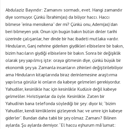
Abdulaziz Bayındır: Zamanını sormadı, evet. Hangi zamandır
diye sormuyor. Çünkü İbrahim(as) da biliyor haccı. Haccı
bilmese “erina mensikena” der mi? Çünkü onu, Adem(as)’dan
beri bilmeyen yok. Onun için bugün bakın bütün dinler tarihi
üzerinde çalışanlar, her dinde bir hac ibadeti mutlaka vardır.
Hinduların, Ganj nehrine giderken giydikleri elbiselere bir bakın,
bizim hacıların giydiği elbiselere bir bakın. Sonra bir değişiklik
olarak şey yapılmış işte: oraya gitmesin diye, çünkü büyük bir
ekonomik şey ya. Zamanla insanların zihinleri değiştirilebiliyor
ama Hinduların kitaplarında biraz derinlemesine araştırma
yapılırsa görülür ki onların da kabeye gelmeleri gerekiyordur.
Yahudiler, kesinlikle hac için kesinlikle Kudüs’e değil kabeye
gelmeliler. Hıristiyanlar da öyle. Kesinlikle. Zaten bir
Yahudi’nin bana telefonda söylediği bir şey: diyor ki; “bizim
Yahudiler, kendi kimliklerini gizleyerek hac ve umre için kabeye
giderler”. Bundan daha tabii bir şey olmaz. Zamanı? Bilinen
aylarda. Şu aylarda demiyor. “El haccu eşhurum mâ’lumat: