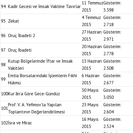
11 Temmuz
Gösterim:
94
Kadir Gecesi ve İmsak Vaktine Tavırlar
2015
3.398
4 Temmuz
Gösterim:
95
Zekat
2015
2.718
27 Haziran
Gösterim:
96
Oruç İbadeti 2
2015
2.971
20 Haziran
Gösterim:
97
Oruç İbadeti
2015
2.778
Kutup Bölgelerinde İftar ve İmsak
13 Haziran
Gösterim:
98
Vakitleri
2015
2.508
Emtia Borsalarındaki İşlemlerin Fıkhi
6 Haziran
Gösterim:
99
Hükmü
2015
2.677
30 Mayıs
Gösterim:
100
Kur’ân’a Göre Gece-Gündüz
2015
3.050
Prof. V. A. Yefimov’la Yapılan
23 Mayıs
Gösterim:
101
Toplantının Değerlendirilmesi
2015
2.604
16 Mayıs
Gösterim:
102
İsra ve Mirac
2015
2.524