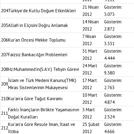
21 Nisan
Gösterim:
204
Türkiye’de Kutlu Doğum Etkinlikleri
2012
3.073
14 Nisan
Gösterim:
205
Allah’ın Elçisini Doğru Anlamak
2012
2.872
7 Nisan
Gösterim:
206
Kur’an Öncesi Mekke Toplumu
2012
3.331
31 Mart
Gösterim:
207
Faizsiz Bankacılğın Problemleri
2012
4.444
24 Mart
Gösterim:
208
Hz.Muhammed’in(S.A.V.) Tebyin Görevi
2012
9.380
İslam ve Türk Medeni Kanunu(TMK)
17 Mart
Gösterim:
209
Miras Sistemlerinin Mukayesesi
2012
2.763
10 Mart
Gösterim:
210
Kur’an’a Göre Tağut Kavramı
2012
4.874
Farklı İnançların Birlikte Yaşamasının
3 Mart
Gösterim:
211
Doğal Kuralları
2012
2.524
Kur’an’a Göre Resule İman, İtaat ve
25 Şubat
Gösterim:
212
İttiba
2012
4.666