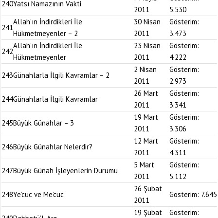
240
Yatsı Namazının Vakti
2011
5.530
Allah’ın İndirdikleri İle
30 Nisan
Gösterim:
241
Hükmetmeyenler – 2
2011
3.473
Allah’ın İndirdikleri İle
23 Nisan
Gösterim:
242
Hükmetmeyenler
2011
4.222
2 Nisan
Gösterim:
243
Günahlarla İlgili Kavramlar – 2
2011
2.973
26 Mart
Gösterim:
244
Günahlarla İlgili Kavramlar
2011
3.341
19 Mart
Gösterim:
245
Büyük Günahlar – 3
2011
3.306
12 Mart
Gösterim:
246
Büyük Günahlar Nelerdir?
2011
4.311
5 Mart
Gösterim:
247
Büyük Günah İşleyenlerin Durumu
2011
5.112
26 Şubat
248
Ye’cüc ve Me’cüc
Gösterim:
7.645
2011
19 Şubat
Gösterim: