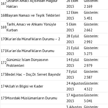
Cezanın Amacı Açısından Mağdur
26 Ekim
Gösterim:
167
Hakları
2013
2.169
12 Ekim
Gösterim:
168
Bayram Namazı ve Teşrik Tekbirleri
2013
3.451
Tarihi, Amacı ve Ahkamı Yönüyle
5 Ekim
Gösterim:
169
Kurban
2013
2.662
28 Eylül
Gösterim:
170
Kur’an’da Münafıkların Durumu – 2
2013
2.992
21 Eylül
Gösterim:
171
Kur’an’da Münafıkların Durumu
2013
3.275
Günümüz İslam Dünyasının
14 Eylül
Gösterim:
172
Problemleri
2013
2.979
7 Eylül
Gösterim:
173
Bedel Hac – Doç.Dr. Servet Bayındır
2013
2.587
24 Ağustos
Gösterim:
174
Allah’ın Bilgisi ve Kader
2013
4.322
17 Ağustos
Gösterim:
175
Mısırdaki Müslümanların Durumu
2013
3.041
3 Ağustos
Gösterim: