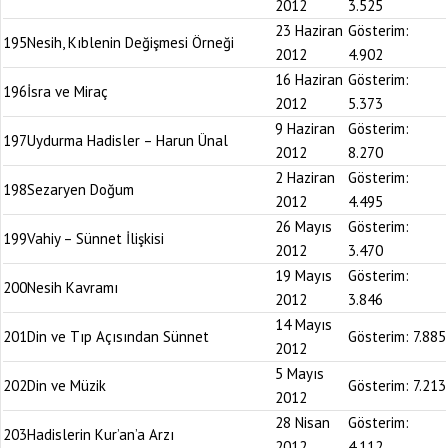
2012
3.525
23 Haziran
Gösterim:
195
Nesih, Kıblenin Değişmesi Örneği
2012
4.902
16 Haziran
Gösterim:
196
İsra ve Miraç
2012
5.373
9 Haziran
Gösterim:
197
Uydurma Hadisler – Harun Ünal
2012
8.270
2 Haziran
Gösterim:
198
Sezaryen Doğum
2012
4.495
26 Mayıs
Gösterim:
199
Vahiy – Sünnet İlişkisi
2012
3.470
19 Mayıs
Gösterim:
200
Nesih Kavramı
2012
3.846
14 Mayıs
201
Din ve Tıp Açısından Sünnet
Gösterim:
7.885
2012
5 Mayıs
202
Din ve Müzik
Gösterim:
7.213
2012
28 Nisan
Gösterim:
203
Hadislerin Kur’an’a Arzı
2012
4.112