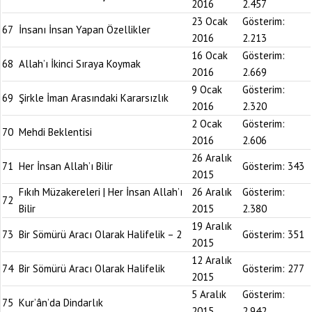
2016
2.457
23 Ocak
Gösterim:
67
İnsanı İnsan Yapan Özellikler
2016
2.213
16 Ocak
Gösterim:
68
Allah’ı İkinci Sıraya Koymak
2016
2.669
9 Ocak
Gösterim:
69
Şirkle İman Arasındaki Kararsızlık
2016
2.320
2 Ocak
Gösterim:
70
Mehdi Beklentisi
2016
2.606
26 Aralık
71
Her İnsan Allah’ı Bilir
Gösterim:
343
2015
Fıkıh Müzakereleri | Her İnsan Allah’ı
26 Aralık
Gösterim:
72
Bilir
2015
2.380
19 Aralık
73
Bir Sömürü Aracı Olarak Halifelik – 2
Gösterim:
351
2015
12 Aralık
74
Bir Sömürü Aracı Olarak Halifelik
Gösterim:
277
2015
5 Aralık
Gösterim:
75
Kur’ân’da Dindarlık
2015
2.942