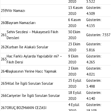
2010
3.522
13 Kasım
Gösterim:
259
Vitr Namazı
2010
4.309
6 Kasım
Gösterim:
260
Bayram Namazları
2010
4.135
Sehiv Secdesi – Mukayeseli Fıkıh
30 Ekim
261
Gösterim:
7.557
Dersleri
2010
23 Ekim
Gösterim:
262
Kurban İle Alakalı Sorular
2010
5.816
Hac Farklı Aylarda Yapılabilir mi? –
9 Ekim
Gösterim:
263
Fıkıh Dersi
2010
4.265
2 Ekim
Gösterim:
264
Başkasının Yerine Hacc Yapmak
2010
4.021
25 Eylül
Gösterim:
265
Hilal İle İlgili Sorulan Sorular
2010
3.498
18 Eylül
Gösterim:
266
Cariyeler İle İlgili Sorulan Sorular
2010
4.140
4 Eylül
Gösterim:
267
ORUÇ BOZMANIN CEZASI
2010
18.105