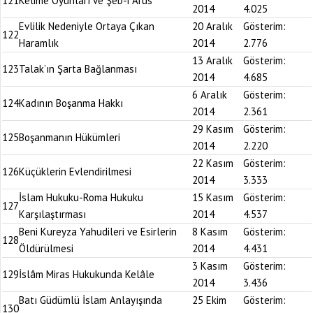
121
Kelime Oyunları ve Şeb-i Arus
2014
4.025
Evlilik Nedeniyle Ortaya Çıkan
20 Aralık
Gösterim:
122
Haramlık
2014
2.776
13 Aralık
Gösterim:
123
Talak’ın Şarta Bağlanması
2014
4.685
6 Aralık
Gösterim:
124
Kadının Boşanma Hakkı
2014
2.361
29 Kasım
Gösterim:
125
Boşanmanın Hükümleri
2014
2.220
22 Kasım
Gösterim:
126
Küçüklerin Evlendirilmesi
2014
3.333
İslam Hukuku-Roma Hukuku
15 Kasım
Gösterim:
127
Karşılaştırması
2014
4.537
Beni Kureyza Yahudileri ve Esirlerin
8 Kasım
Gösterim:
128
Öldürülmesi
2014
4.431
3 Kasım
Gösterim:
129
İslâm Miras Hukukunda Kelâle
2014
3.436
Batı Güdümlü İslam Anlayışında
25 Ekim
Gösterim:
130