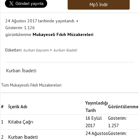
Mp3 İndir
24 Ağustos 2017 tarihinde yayınlandı.
Gösterim:
1.126
görüntülenme
Mukayeseli Fıkıh Müzakereleri
Etiketleri:
>
kurban bayramı
kurban ibadeti
Kurban İbadeti
Tüm Mukayeseli Fıkıh Müzakereleri
Yayınladığı
#
İçerik Adı
Görüntülenme
Tarih
16 Eylül
Gösterim:
1
Kitaba Çağrı
2017
1.257
24 Ağustos
Gösterim:
2
Kurban İbadeti