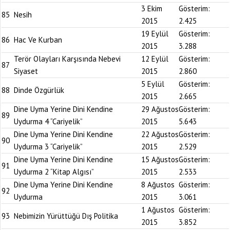
3 Ekim
Gösterim:
85
Nesih
2015
2.425
19 Eylül
Gösterim:
86
Hac Ve Kurban
2015
3.288
Terör Olayları Karşısında Nebevi
12 Eylül
Gösterim:
87
Siyaset
2015
2.860
5 Eylül
Gösterim:
88
Dinde Özgürlük
2015
2.665
Dine Uyma Yerine Dini Kendine
29 Ağustos
Gösterim:
89
Uydurma 4 “Cariyelik”
2015
5.643
Dine Uyma Yerine Dini Kendine
22 Ağustos
Gösterim:
90
Uydurma 3 “Cariyelik”
2015
2.529
Dine Uyma Yerine Dini Kendine
15 Ağustos
Gösterim:
91
Uydurma 2 “Kitap Algısı”
2015
2.533
Dine Uyma Yerine Dini Kendine
8 Ağustos
Gösterim:
92
Uydurma
2015
3.061
1 Ağustos
Gösterim:
93
Nebimizin Yürüttüğü Dış Politika
2015
3.852