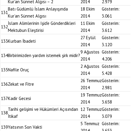
Kur’an Sünnet Algısı – 2
2014
2.979
Batı Güdümlü İslam Anlayışında
18 Ekim
Gösterim:
131
Kur’an Sünnet Algısı
2014
3.061
İslam Alimlerinin Işid’e Gönderdikleri
11 Ekim
Gösterim:
132
Mektubun Eleştirisi
2014
3.612
27 Eylül
Gösterim:
133
Kurban İbadeti
2014
3.120
9 Ağustos
Gösterim:
134
Birbirimizden yardım istemek şirk midir?
2014
4.206
2 Ağustos
Gösterim:
135
Nafile Oruç
2014
5.428
26 Temmuz
Gösterim:
136
Zekat ve Fitre
2014
2.981
19 Temmuz
Gösterim:
137
Kadir Gecesi
2014
3.658
Tarihi gelişimi ve Hükümleri Açısından
12 Temmuz
Gösterim:
138
İtikaf
2014
3.079
5 Temmuz
Gösterim:
139
Yatsının Son Vakti
2014
3.653