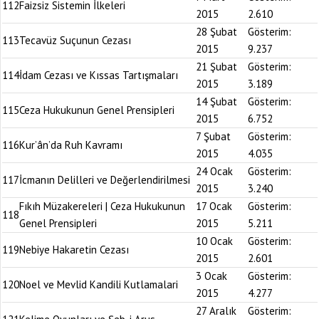
112
Faizsiz Sistemin İlkeleri
2015
2.610
28 Şubat
Gösterim:
113
Tecavüz Suçunun Cezası
2015
9.237
21 Şubat
Gösterim:
114
İdam Cezası ve Kıssas Tartışmaları
2015
3.189
14 Şubat
Gösterim:
115
Ceza Hukukunun Genel Prensipleri
2015
6.752
7 Şubat
Gösterim:
116
Kur’ân’da Ruh Kavramı
2015
4.035
24 Ocak
Gösterim:
117
İcmanın Delilleri ve Değerlendirilmesi
2015
3.240
Fıkıh Müzakereleri | Ceza Hukukunun
17 Ocak
Gösterim:
118
Genel Prensipleri
2015
5.211
10 Ocak
Gösterim:
119
Nebiye Hakaretin Cezası
2015
2.601
3 Ocak
Gösterim:
120
Noel ve Mevlid Kandili Kutlamalari
2015
4.277
27 Aralık
Gösterim: