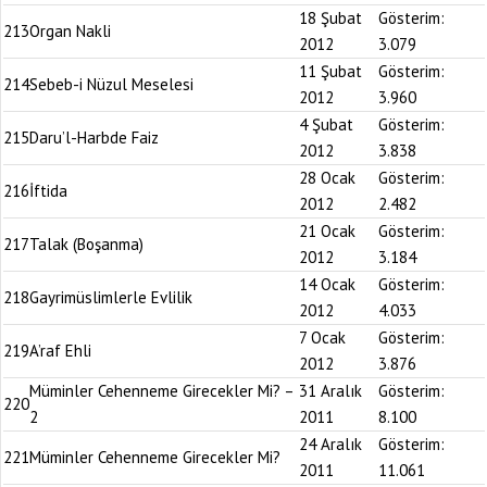
18 Şubat
Gösterim:
213
Organ Nakli
2012
3.079
11 Şubat
Gösterim:
214
Sebeb-i Nüzul Meselesi
2012
3.960
4 Şubat
Gösterim:
215
Daru’l-Harbde Faiz
2012
3.838
28 Ocak
Gösterim:
216
İftida
2012
2.482
21 Ocak
Gösterim:
217
Talak (Boşanma)
2012
3.184
14 Ocak
Gösterim:
218
Gayrimüslimlerle Evlilik
2012
4.033
7 Ocak
Gösterim:
219
A’raf Ehli
2012
3.876
Müminler Cehenneme Girecekler Mi? –
31 Aralık
Gösterim:
220
2
2011
8.100
24 Aralık
Gösterim:
221
Müminler Cehenneme Girecekler Mi?
2011
11.061