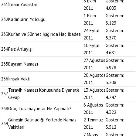
8 Ekim
Gösterim:
231
İhram Yasakları
2011
4.003
1 Ekim
Gösterim:
232
Kadınların Yolcuğu
2011
3.123
24 Eylül
Gösterim:
233
Kur’an ve Sünnet Işığında Hac İbadeti
2011
5.370
10 Eylül
Gösterim:
234
Faiz Anlayışı
2011
4.681
27 Ağustos
Gösterim:
235
Bayram Namazı
2011
3.978
20 Ağustos
Gösterim:
236
İmsak Vakti
2011
3.208
Teravih Namazı Konusunda Diyanet’e
13 Ağustos
Gösterim:
237
Cevap
2011
4.247
6 Ağustos
Gösterim:
238
Oruç Tutamayanlar Ne Yapmalı?
2011
4.322
Güneşin Batmadığı Yerlerde Namaz
2 Temmuz
Gösterim:
239
Vakitleri
2011
3.512
7 Mayıs
Gösterim: