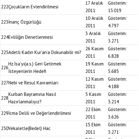
17 Aralık
Gösterim:
222
Çocukların Evlendirilmesi
2011
13.019
10 Aralık
Gösterim:
223
İnanç Özgürlüğü
2011
4.797
3 Aralık
Gösterim:
224
Evliliğin Denetlenmesi
2011
3.271
26 Kasım
Gösterim:
225
Adetli Kadın Kur’an’a Dokunabilir mi?
2011
6.828
Hz.İsa’yı(a.s.) Geri Getirmek
19 Kasım
Gösterim:
226
İsteyenlerin Hedefi
2011
5.685
12 Kasım
Gösterim:
227
Nebi ve Resul Kavramları
2011
4.188
Kurban Bayramına Nasıl
5 Kasım
Gösterim:
228
Hazırlanmalıyız?
2011
3.214
22 Ekim
Gösterim:
229
İcma Delili ve Değerlendirilmesi
2011
3.626
15 Ekim
Gösterim:
230
Vekaletle(Bedel) Hac
2011
3.271