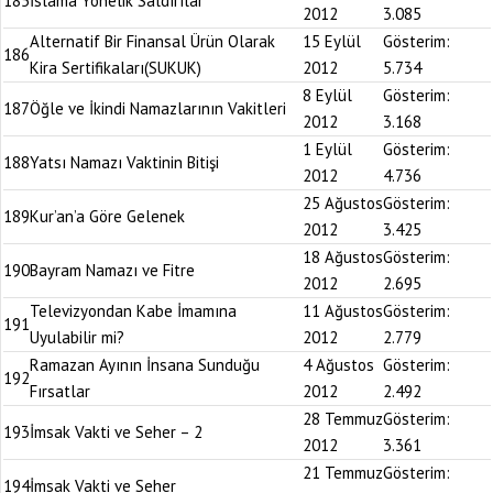
185
İslama Yönelik Saldırılar
2012
3.085
Alternatif Bir Finansal Ürün Olarak
15 Eylül
Gösterim:
186
Kira Sertifikaları(SUKUK)
2012
5.734
8 Eylül
Gösterim:
187
Öğle ve İkindi Namazlarının Vakitleri
2012
3.168
1 Eylül
Gösterim:
188
Yatsı Namazı Vaktinin Bitişi
2012
4.736
25 Ağustos
Gösterim:
189
Kur’an’a Göre Gelenek
2012
3.425
18 Ağustos
Gösterim:
190
Bayram Namazı ve Fitre
2012
2.695
Televizyondan Kabe İmamına
11 Ağustos
Gösterim:
191
Uyulabilir mi?
2012
2.779
Ramazan Ayının İnsana Sunduğu
4 Ağustos
Gösterim:
192
Fırsatlar
2012
2.492
28 Temmuz
Gösterim:
193
İmsak Vakti ve Seher – 2
2012
3.361
21 Temmuz
Gösterim:
194
İmsak Vakti ve Seher