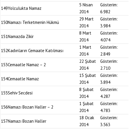
5 Nisan
Gösterim:
149
Yolculukta Namaz
2014
6.982
29 Mart
Gösterim:
150
Namazı Terketmenin Hükmü
2014
3.984
8 Mart
Gösterim:
151
Namazda Zikir
2014
4.074
1 Mart
Gösterim:
152
Kadınların Cemaate Katılması
2014
2.849
22 Şubat
Gösterim:
153
Cemaatle Namaz – 2
2014
2.710
15 Şubat
Gösterim:
154
Cemaatle Namaz
2014
3.894
8 Şubat
Gösterim:
155
Sehiv Secdesi
2014
4.287
1 Şubat
Gösterim:
156
Namazı Bozan Haller – 2
2014
4.783
18 Ocak
Gösterim:
157
Namazı Bozan Haller
2014
3.563