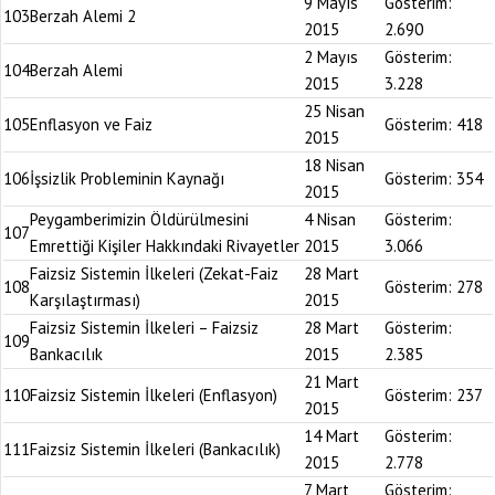
9 Mayıs
Gösterim:
103
Berzah Alemi 2
2015
2.690
2 Mayıs
Gösterim:
104
Berzah Alemi
2015
3.228
25 Nisan
105
Enflasyon ve Faiz
Gösterim:
418
2015
18 Nisan
106
İşsizlik Probleminin Kaynağı
Gösterim:
354
2015
Peygamberimizin Öldürülmesini
4 Nisan
Gösterim:
107
Emrettiği Kişiler Hakkındaki Rivayetler
2015
3.066
Faizsiz Sistemin İlkeleri (Zekat-Faiz
28 Mart
108
Gösterim:
278
Karşılaştırması)
2015
Faizsiz Sistemin İlkeleri – Faizsiz
28 Mart
Gösterim:
109
Bankacılık
2015
2.385
21 Mart
110
Faizsiz Sistemin İlkeleri (Enflasyon)
Gösterim:
237
2015
14 Mart
Gösterim:
111
Faizsiz Sistemin İlkeleri (Bankacılık)
2015
2.778
7 Mart
Gösterim: