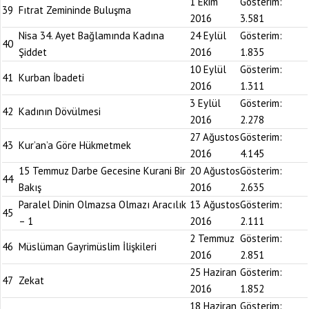
1 Ekim
Gösterim:
39
Fıtrat Zemininde Buluşma
2016
3.581
Nisa 34. Ayet Bağlamında Kadına
24 Eylül
Gösterim:
40
Şiddet
2016
1.835
10 Eylül
Gösterim:
41
Kurban İbadeti
2016
1.311
3 Eylül
Gösterim:
42
Kadının Dövülmesi
2016
2.278
27 Ağustos
Gösterim:
43
Kur’an’a Göre Hükmetmek
2016
4.145
15 Temmuz Darbe Gecesine Kurani Bir
20 Ağustos
Gösterim:
44
Bakış
2016
2.635
Paralel Dinin Olmazsa Olmazı Aracılık
13 Ağustos
Gösterim:
45
– 1
2016
2.111
2 Temmuz
Gösterim:
46
Müslüman Gayrimüslim İlişkileri
2016
2.851
25 Haziran
Gösterim:
47
Zekat
2016
1.852
18 Haziran
Gösterim: