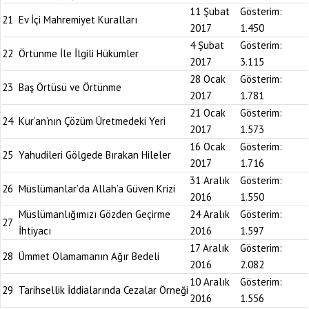
11 Şubat
Gösterim:
21
Ev İçi Mahremiyet Kuralları
2017
1.450
4 Şubat
Gösterim:
22
Örtünme İle İlgili Hükümler
2017
3.115
28 Ocak
Gösterim:
23
Baş Örtüsü ve Örtünme
2017
1.781
21 Ocak
Gösterim:
24
Kur’an’nın Çözüm Üretmedeki Yeri
2017
1.573
16 Ocak
Gösterim:
25
Yahudileri Gölgede Bırakan Hileler
2017
1.716
31 Aralık
Gösterim:
26
Müslümanlar’da Allah’a Güven Krizi
2016
1.550
Müslümanlığımızı Gözden Geçirme
24 Aralık
Gösterim:
27
İhtiyacı
2016
1.597
17 Aralık
Gösterim:
28
Ümmet Olamamanın Ağır Bedeli
2016
2.082
10 Aralık
Gösterim:
29
Tarihsellik İddialarında Cezalar Örneği
2016
1.556