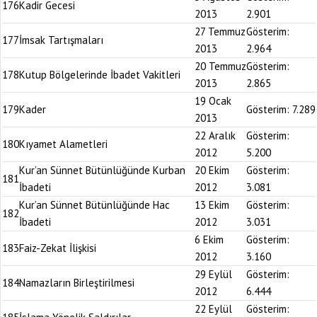
176
Kadir Gecesi
2013
2.901
27 Temmuz
Gösterim:
177
İmsak Tartışmaları
2013
2.964
20 Temmuz
Gösterim:
178
Kutup Bölgelerinde İbadet Vakitleri
2013
2.865
19 Ocak
179
Kader
Gösterim:
7.289
2013
22 Aralık
Gösterim:
180
Kıyamet Alametleri
2012
5.200
Kur’an Sünnet Bütünlüğünde Kurban
20 Ekim
Gösterim:
181
İbadeti
2012
3.081
Kur’an Sünnet Bütünlüğünde Hac
13 Ekim
Gösterim:
182
İbadeti
2012
3.031
6 Ekim
Gösterim:
183
Faiz-Zekat İlişkisi
2012
3.160
29 Eylül
Gösterim:
184
Namazların Birleştirilmesi
2012
6.444
22 Eylül
Gösterim: