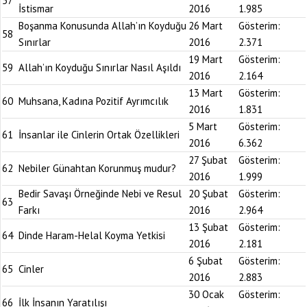
57
İstismar
2016
1.985
Boşanma Konusunda Allah’ın Koyduğu
26 Mart
Gösterim:
58
Sınırlar
2016
2.371
19 Mart
Gösterim:
59
Allah’ın Koyduğu Sınırlar Nasıl Aşıldı
2016
2.164
13 Mart
Gösterim:
60
Muhsana, Kadına Pozitif Ayrımcılık
2016
1.831
5 Mart
Gösterim:
61
İnsanlar ile Cinlerin Ortak Özellikleri
2016
6.362
27 Şubat
Gösterim:
62
Nebiler Günahtan Korunmuş mudur?
2016
1.999
Bedir Savaşı Örneğinde Nebi ve Resul
20 Şubat
Gösterim:
63
Farkı
2016
2.964
13 Şubat
Gösterim:
64
Dinde Haram-Helal Koyma Yetkisi
2016
2.181
6 Şubat
Gösterim:
65
Cinler
2016
2.883
30 Ocak
Gösterim:
66
İlk İnsanın Yaratılışı