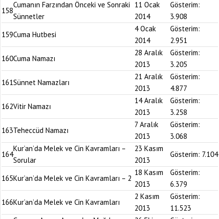
Cumanın Farzından Önceki ve Sonraki
11 Ocak
Gösterim:
158
Sünnetler
2014
3.908
4 Ocak
Gösterim:
159
Cuma Hutbesi
2014
2.951
28 Aralık
Gösterim:
160
Cuma Namazı
2013
3.205
21 Aralık
Gösterim:
161
Sünnet Namazları
2013
4.877
14 Aralık
Gösterim:
162
Vitir Namazı
2013
3.258
7 Aralık
Gösterim:
163
Teheccüd Namazı
2013
3.068
Kur’an’da Melek ve Cin Kavramları –
23 Kasım
164
Gösterim:
7.104
Sorular
2013
18 Kasım
Gösterim:
165
Kur’an’da Melek ve Cin Kavramları – 2
2013
6.379
2 Kasım
Gösterim:
166
Kur’an’da Melek ve Cin Kavramları
2013
11.523