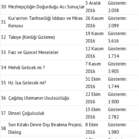
3 Aralık
Gösterim:
30
Mezhepçiliğin Doğurduğu Acı Sonuçlar
2016
2.038
Kur’an’nın Tarihselliği İddiası ve Miras
26 Kasım
Gösterim:
31
Konusu
2016
2.099
19 Kasım
Gösterim:
32
Takiye (Kimliği Gizleme)
2016
3.616
12 Kasım
Gösterim:
33
Faiz ve Güncel Meseleler
2016
1.734
7 Kasım
Gösterim:
34
Mehdi Gelicek mi ?
2016
3.905
31 Ekim
Gösterim:
35
Hz. İsa Gelecek mi?
2016
1.744
22 Ekim
Gösterim:
36
Çağdaş Ulemanın Usulsüzlüğü
2016
1.900
15 Ekim
Gösterim:
37
Dinsel Çoğulculuk
2016
2.782
Son Kitabı Devre Dışı Bırakma Projesi,
8 Ekim
Gösterim:
38
Dialog
2016
1.980