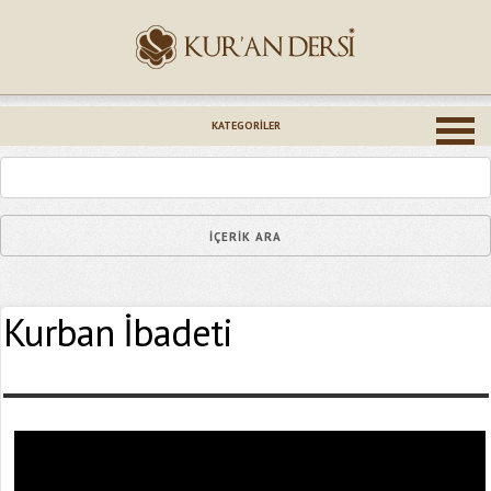
İsminiz (*)
KATEGORILER
Epostanız (*)
Kurban İbadeti
Yaşadığınız Hatanın Ayrıntıları
Bağlantıyı Gönderin