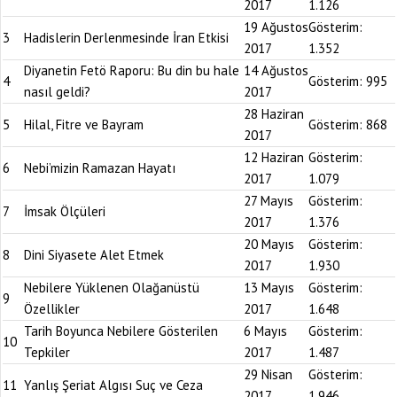
2017
1.126
19 Ağustos
Gösterim:
3
Hadislerin Derlenmesinde İran Etkisi
2017
1.352
Diyanetin Fetö Raporu: Bu din bu hale
14 Ağustos
4
Gösterim:
995
nasıl geldi?
2017
28 Haziran
5
Hilal, Fitre ve Bayram
Gösterim:
868
2017
12 Haziran
Gösterim:
6
Nebi’mizin Ramazan Hayatı
2017
1.079
27 Mayıs
Gösterim:
7
İmsak Ölçüleri
2017
1.376
20 Mayıs
Gösterim:
8
Dini Siyasete Alet Etmek
2017
1.930
Nebilere Yüklenen Olağanüstü
13 Mayıs
Gösterim:
9
Özellikler
2017
1.648
Tarih Boyunca Nebilere Gösterilen
6 Mayıs
Gösterim:
10
Tepkiler
2017
1.487
29 Nisan
Gösterim:
11
Yanlış Şeriat Algısı Suç ve Ceza
2017
1.946