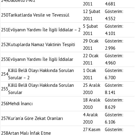
249
Dabbetü’l-Arz
2011
4.681
12 Şubat
Gösterim:
250
Tarikatlarda Vesile ve Tevessül
2011
4.552
5 Şubat
Gösterim:
251
Evliyanın Yardımı İle İlgili İddialar – 2
2011
4.101
29 Ocak
Gösterim:
252
Kutuplarda Namaz Vaktinin Tespiti
2011
2.996
22 Ocak
Gösterim:
253
Evliyanın Yardımı İle İlgili İddialar
2011
4.960
Kâlû Belâ Olayı Hakkında Sorulan
1 Ocak
Gösterim:
254
Sorular – 2
2011
6.700
Kâlû Belâ Olayı Hakkında Sorulan
25 Aralık
Gösterim:
255
Sorular
2010
8.141
18 Aralık
Gösterim:
256
Mehdi İnancı
2010
8.629
4 Aralık
Gösterim:
257
Kur’an’a Göre Zekat Oranları
2010
6.106
27 Kasım
Gösterim:
258
Artan Malı İnfak Etme