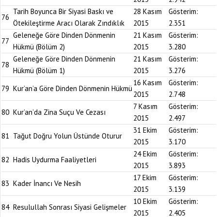
Tarih Boyunca Bir Siyasi Baskı ve
28 Kasım
Gösterim:
76
Ötekileştirme Aracı Olarak Zındıklık
2015
2.351
Geleneğe Göre Dinden Dönmenin
21 Kasım
Gösterim:
77
Hükmü (Bölüm 2)
2015
3.280
Geleneğe Göre Dinden Dönmenin
21 Kasım
Gösterim:
78
Hükmü (Bölüm 1)
2015
3.276
16 Kasım
Gösterim:
79
Kur’an’a Göre Dinden Dönmenin Hükmü
2015
2.748
7 Kasım
Gösterim:
80
Kur’an’da Zina Suçu Ve Cezası
2015
2.497
31 Ekim
Gösterim:
81
Tağut Doğru Yolun Üstünde Oturur
2015
3.170
24 Ekim
Gösterim:
82
Hadis Uydurma Faaliyetleri
2015
3.893
17 Ekim
Gösterim:
83
Kader İnancı Ve Nesih
2015
3.139
10 Ekim
Gösterim:
84
Resulullah Sonrası Siyasi Gelişmeler
2015
2.405