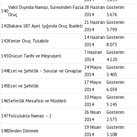
Vakti Dışında Namaz, Süresinden Fazla
28 Haziran
Gösterim:
140
Oruç
2014
3.676
21 Haziran
Gösterim:
141
Bakara 187. Ayet Işığında Oruç İbadeti
2014
3.799
14 Haziran
Gösterim:
142
Kimler Oruç Tutabilir
2014
8.075
7 Haziran
Gösterim:
143
Orucun Tarihi ve Meşruiyeti
2014
4.120
24 Mayıs
Gösterim:
144
Ecel ve Şehitlik – Sorular ve Cevaplar
2014
3.405
17 Mayıs
Gösterim:
145
Ecel ve Şehitlik
2014
6.039
10 Mayıs
Gösterim:
146
Seferilik Mesafesi ve Müddeti
2014
5.145
26 Nisan
Gösterim:
147
Yolculukta Namaz – 2
2014
2.575
19 Nisan
Gösterim:
148
Dinden Dönmek
2014
3.108