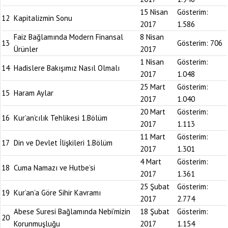
15 Nisan
Gösterim:
12
Kapitalizmin Sonu
2017
1.586
Faiz Bağlamında Modern Finansal
8 Nisan
13
Gösterim:
706
Ürünler
2017
1 Nisan
Gösterim:
14
Hadislere Bakışımız Nasıl Olmalı
2017
1.048
25 Mart
Gösterim:
15
Haram Aylar
2017
1.040
20 Mart
Gösterim:
16
Kur’an’cılık Tehlikesi 1.Bölüm
2017
1.113
11 Mart
Gösterim:
17
Din ve Devlet İlişkileri 1.Bölüm
2017
1.301
4 Mart
Gösterim:
18
Cuma Namazı ve Hutbe’si
2017
1.361
25 Şubat
Gösterim:
19
Kur’an’a Göre Sihir Kavramı
2017
2.774
Abese Suresi Bağlamında Nebi’mizin
18 Şubat
Gösterim:
20
Korunmuşluğu
2017
1.154