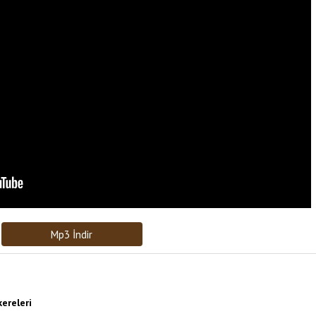
Bağlantıyı Gönderin
[recaptcha]
Mp3 İndir
ereleri