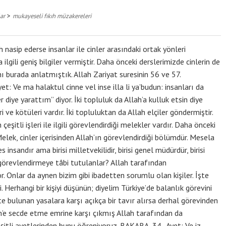
>
ar
mukayeseli fıkıh müzakereleri
sip ederse insanlar ile cinler arasındaki ortak yönleri
ilgili geniş bilgiler vermiştir. Daha önceki derslerimizde cinlerin de
nı burada anlatmıştık. Allah Zariyat suresinin 56 ve 57.
yet: Ve ma halaktul cinne vel inse illa li ya’budun: insanları da
r diye yarattım” diyor. İki topluluk da Allah’a kulluk etsin diye
ri ve kötüleri vardır. İki topluluktan da Allah elçiler göndermiştir.
eşitli işleri ile ilgili görevlendirdiği melekler vardır. Daha önceki
lek, cinler içerisinden Allah’ın görevlendirdiği bölümdür. Mesela
 insandır ama birisi milletvekilidir, birisi genel müdürdür, birisi
 görevlendirmeye tâbi tutulanlar? Allah tarafından
r. Onlar da aynen bizim gibi ibadetten sorumlu olan kişiler. İşte
i. Herhangi bir kişiyi düşünün; diyelim Türkiye’de balanlık görevini
kte bulunan yasalara karşı açıkça bir tavır alırsa derhal görevinden
em’e secde etme emrine karşı çıkmış Allah tarafından da
eşitli ayetlerinden bunu öğreniyoruz. BAKARA, 34.. Ayet: Ve iz