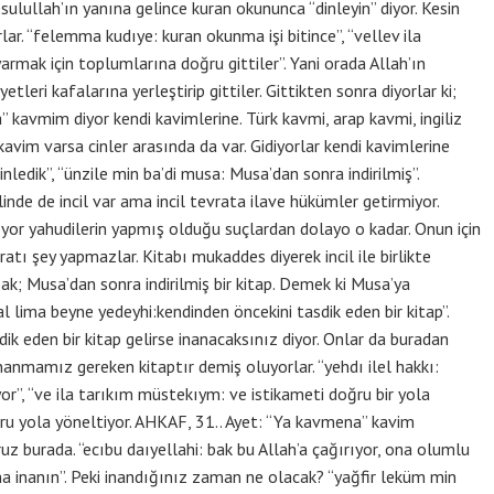
lullah’ın yanına gelince kuran okununca “dinleyin” diyor. Kesin
rlar. “felemma kudıye: kuran okunma işi bitince”, “vellev ila
rmak için toplumlarına doğru gittiler”. Yani orada Allah’ın
etleri kafalarına yerleştirip gittiler. Gittikten sonra diyorlar ki;
 kavmim diyor kendi kavimlerine. Türk kavmi, arap kavmi, ingiliz
avim varsa cinler arasında da var. Gidiyorlar kendi kavimlerine
inledik”, “ünzile min ba’di musa: Musa’dan sonra indirilmiş”.
linde de incil var ama incil tevrata ilave hükümler getirmiyor.
ıyor yahudilerin yapmış olduğu suçlardan dolayo o kadar. Onun için
ratı şey yapmazlar. Kitabı mukaddes diyerek incil ile birlikte
ak; Musa’dan sonra indirilmiş bir kitap. Demek ki Musa’ya
al lima beyne yedeyhi:kendinden öncekini tasdik eden bir kitap”.
ik eden bir kitap gelirse inanacaksınız diyor. Onlar da buradan
nanmamız gereken kitaptır demiş oluyorlar. “yehdı ilel hakkı:
or”, “ve ila tarıkım müstekıym: ve istikameti doğru bir yola
ğru yola yöneltiyor. AHKAF, 31.. Ayet: “Ya kavmena” kavim
ruz burada. “ecıbu daıyellahi: bak bu Allah’a çağırıyor, ona olumlu
ona inanın”. Peki inandığınız zaman ne olacak? “yağfir leküm min