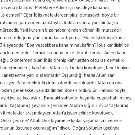
 secedu illa iblıs: Meleklere Adem için secdeye kapanın
is etmedi”. Eğer İblis meleklerden birisi olmasaydı böyle bir
arafından görevinden uzaklaştırıldıktan sonra yani bir başka
 mürteddir. Yani kuranın bize haber dinden dönen ilk mürteddir.
nlerin olduğunu yine kurandan anlıyoruz. “Eba vestekbera kane
34.ayetinde. “Eba vestekbera kane minel kafirin”. İblis kendisini bir
kafirlerden oldu. Demek ki ondan önce de kafirler var. Adem kafir
ğil. O cinlerden olan İblis direnip kafirlerden oldu ise demek ki
ah’ın emrinden çıkan İblis Allah tarafından kovuluyor, lanetleniyor.
sı lanetlenme yani dışlanmadır. Dışlandığı halde Allah’tan
tiyor. Bu demektir ki cinler ölümlü varlıklardır. Allah da ona
z bizim geleneksel yapıda dinden dönen öldürülür. Halbuki böyle
 ayetine açıkça aykırı. Bıradaki sohbetin başında euzubillahi mineş
lamı; taşlanmış şeytanın şerrinden Allah’a sığınırım. O taşlanma
evli melekler arasındayken Allah’a isyan edince kovuluyor,
 Onun şerri ne? Allah Ona kıyamete kadar yaşama izni verince
ru yolunun üstünde oturacağım” diyor. “Doğru yolunun üstünde