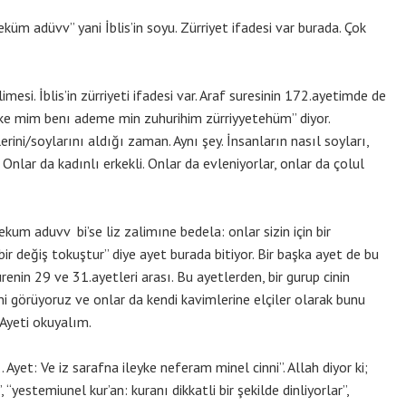
adüvv” yani İblis’in soyu. Zürriyet ifadesi var burada. Çok
i. İblis’in zürriyeti ifadesi var. Araf suresinin 172.ayetimde de
üke mim benı ademe min zuhurihim zürriyyetehüm” diyor.
rini/soylarını aldığı zaman. Aynı şey. İnsanların nasıl soyları,
Onlar da kadınlı erkekli. Onlar da evleniyorlar, onlar da çolul
aduvv bi’se liz zalimıne bedela: onlar sizin için bir
bir değiş tokuştur” diye ayet burada bitiyor. Bir başka ayet de bu
renin 29 ve 31.ayetleri arası. Bu ayetlerden, bir gurup cinin
ni görüyoruz ve onlar da kendi kavimlerine elçiler olarak bunu
 Ayeti okuyalım.
t: Ve iz sarafna ileyke neferam minel cinni”. Allah diyor ki;
 “yestemiunel kur’an: kuranı dikkatli bir şekilde dinliyorlar”,