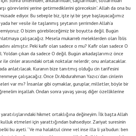
 için. Sonra önlerinden, arkalarından, sağlarından, sollarından
ı görevlerini yerine getirmediklerini göreceksin”. Allah da ona bu
sade ediyor. Bu sebeple biz, işte iyi bir şeye başlayacağımız
da her vesile ile taşlanmış şeytanın şerrirnden Allah’a
remiyoruz. O bizim görebileceğimiz bir boyutta değil. Bugün
ni anlatmaya çalışacağız. Mesela mukarreb meleklerden olan İblis
dını almıştır. Peki kafir olan sadece o mu? Kafir olan sadece O
l. Yoldan çıkan da sadece O değil. Bugün arkadaşlarımız önce
ar ile cinler arasındaki ortak noktalar nelerdir; onu anlatacaklar.
da anlatılacak. Kuranın bize tanıtmış olduğu cin tarifesini
renmeye çalışacağız. Önce Dr.Abdurahman Yazıcı’dan cinlerin
eleri var mı? İnsanlar gibi oymaklar, guruplar, milletler, böyle bir
renelim inşallah. Ondan sonra yavaş yavaş diğer özelliklerine
atılışlarındaki hikmet ortaklığına değineyim. İlk başta Allah
e kulluk etmeleri için yarattığından bahsediyor. Zariyat suresinin
belki bu ayeti. “Ve ma halaktul cinne vel inse illa li ya’budun: ben