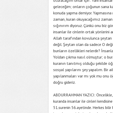
oturacağım onlar için”. Yani insanlar
geleceğim; onların çoğunun sana karş
konuda yapma demiyor. Yapmasına mü
zaman, kuran okuyacağımız zaman ya
sığınırım diyoruz. Çünkü onu biz gö
insanlar ile cinlerin ortak yönleri
Allah tarafından kovulunca şeytan a
değil. Şeytan olan da sadece O deği
bunların özellikleri nelerdir? İnsanl
Yoldan çıkma nasıl olmuştur; o bura
kuranın tanıtmış olduğu şekilde öğ
sosyal yapılarını şey yapalım. Bir ail
yapılanmaları var mı yok mu onu öğ
doğru gideriz.
ABDURRAHMAN YAZICI: Öncelikle, yar
kuranda insanlar ile cinleri kendisin
51.surenin 56.ayetinde. Herkes bilir 