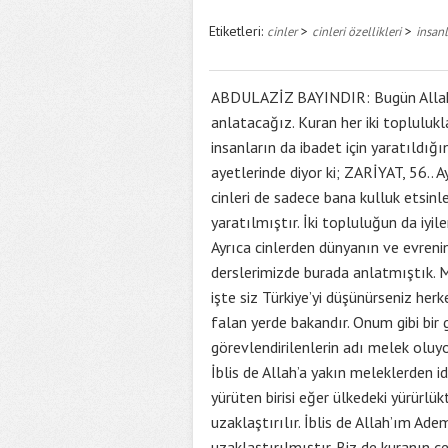
Etiketleri:
>
>
cinler
cinleri özellikleri
insanl
ABDULAZİZ BAYINDIR: Bugün Allah na
anlatacağız. Kuran her iki toplulukla 
insanların da ibadet için yaratıldığı
ayetlerinde diyor ki; ZARİYAT, 56.. A
cinleri de sadece bana kulluk etsinle
yaratılmıştır. İki topluluğun da iyile
Ayrıca cinlerden dünyanın ve evrenin ç
derslerimizde burada anlatmıştık. Me
işte siz Türkiye’yi düşünürseniz herkes
falan yerde bakandır. Onum gibi bir
görevlendirilenlerin adı melek oluyo
İblis de Allah’a yakın meleklerden id
yürüten birisi eğer ülkedeki yürürlü
uzaklaştırılır. İblis de Allah’ım Ad
uzaklaştırılmıştır. Biz de kuranın ç