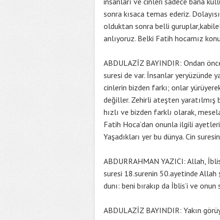
insanları ve cinleri sadece bana kul
sonra kısaca temas ederiz. Dolayısıy
olduktan sonra belli guruplar,kabile
anlıyoruz. Belki Fatih hocamız konu
ABDULAZİZ BAYINDIR: Ondan önce şunu
suresi de var. İnsanlar yeryüzünde ya
cinlerin bizden farkı; onlar yürüyer
değiller. Zehirli ateşten yaratılmış bi
hızlı ve bizden farklı olarak, mesela
Fatih Hoca’dan onunla ilgili ayetleri 
Yaşadıkları yer bu dünya. Cin suresin
ABDURRAHMAN YAZICI: Allah, İblis’e
suresi 18.surenin 50.ayetinde Allah
dunı: beni bırakıp da İblis’i ve onun
ABDULAZİZ BAYINDIR: Yakın görüyor