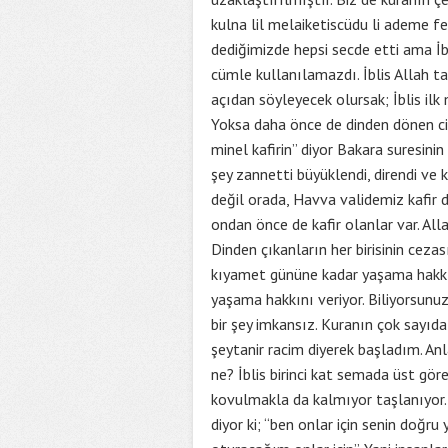
kulna lil melaiketiscüdu li ademe fe
dediğimizde hepsi secde etti ama İbl
cümle kullanılamazdı. İblis Allah t
açıdan söyleyecek olursak; İblis ilk
Yoksa daha önce de dinden dönen ci
minel kafirin” diyor Bakara suresinin 
şey zannetti büyüklendi, direndi ve 
değil orada, Havva validemiz kafir de
ondan önce de kafir olanlar var. All
Dinden çıkanların her birisinin ceza
kıyamet gününe kadar yaşama hakkı is
yaşama hakkını veriyor. Biliyorsunu
bir şey imkansız. Kuranın çok sayıda
şeytanir racim diyerek başladım. An
ne? İblis birinci kat semada üst gör
kovulmakla da kalmıyor taşlanıyor.
diyor ki; “ben onlar için senin doğ