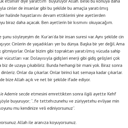
luk etsinler diye yarattım” buyuruyor Allah. Belki bu konuya daha
la cinler de insanlar gibi bu şekilde bu amaçla yaratılmış
ler halinde hayatlarını devam ettiklerini yine ayetlerden
yu biraz daha açacak. Ben ayetlerin bir kısmını okuyacağım.
 söyleyeyim de. Kur’an’da bir insan suresi var. Aynı şekilde cin
şıyor. Cinlerin de yaşadıkları yer bu dünya. Başka bir yer değil. Ama
ek gitmiyorlar. Onlar bizim gibi topraktan yaratılmış vücuda sahip
r vücutları var. Dolayısıyla gidişleri enerji gibi gidiş gelişleri çok
 biz de uzaya çıkabiliriz. Bunda herhangi bir mani yok. Biraz sonra
dinleriz. Onlar da çıkarlar. Onlar birinci kat semaya kadar çıkarlar.
de bize Allah açık ve net bir şekilde ifade ediyor.
 Adem’e secde etmesini emrettikten sonra ilgili ayette Kehf
 şöyle buyuruyor; “..fe tettehızunehu ve züriyyetehu evliyae min
 soyunu mu kendinize veli ediniyorsunuz”.
sunuz. Allah ile aranıza koyuyorsunuz.