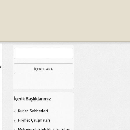
İçerik Başlıklarımız
Kur’an Sohbetleri
Hikmet Çalışmaları
Mukayeseli Fıkıh Müzakereleri