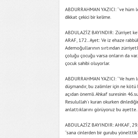
ABDURRAHMAN YAZICI: “ve hüm leküm 
dikkat çekici bir kelime.
ABDULAZİZ BAYINDIR: Zürriyet kelimes
ARAF, 172.. Ayet: Ve iz ehaze rabb
Ademoğullarının sırtından zürriyetle
çoluğu çocuğu varsa onların da var. 
çocuk sahibi oluyorlar.
ABDURRAHMAN YAZICI: “Ve hum lekum 
düşmandır, bu zalimler için ne kötü 
açıdan önemli. Ahkaf suresinin 46.su
Resulullah’ı kuran okurken dinlediği
anlattıklarını görüyoruz bu ayette.
ABDULAZİZ BAYINDIR: AHKAF, 29.. Aye
“sana cinlerden bir gurubu yönelttik”,