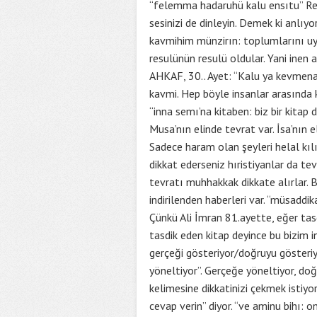
“felemma hadaruhü kalu ensıtu” Resu
sesinizi de dinleyin. Demek ki anlıyo
kavmihim münzirın: toplumlarını uya
resulünün resulü oldular. Yani inen ay
AHKAF, 30.. Ayet: “Kalu ya kevmena”
kavmi. Hep böyle insanlar arasında k
“inna semı’na kitaben: biz bir kitap d
Musa’nın elinde tevrat var. İsa’nın e
Sadece haram olan şeyleri helal kıl
dikkat ederseniz hıristiyanlar da tev
tevratı muhhakkak dikkate alırlar. B
indirilenden haberleri var. “müsaddik
Çünkü Ali İmran 81.ayette, eğer tasd
tasdik eden kitap deyince bu bizim i
gerçeği gösteriyor/doğruyu gösteriy
yöneltiyor”. Gerçeğe yöneltiyor, do
kelimesine dikkatinizi çekmek istiyo
cevap verin” diyor. “ve aminu bihı: 