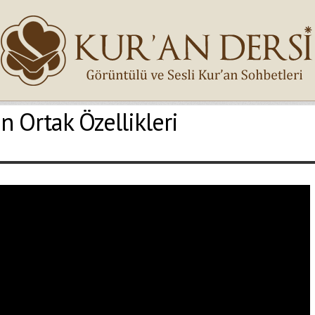
in Ortak Özellikleri
İsminiz (*)
Epostanız (*)
Yaşadığınız Hatanın Ayrıntıları