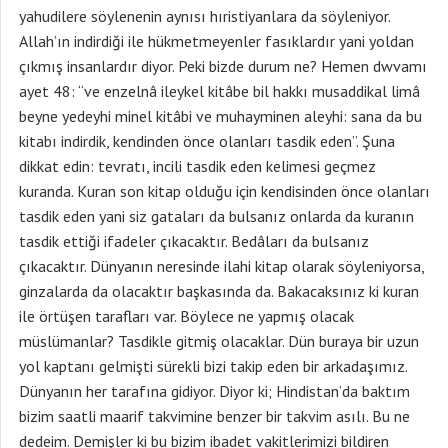
yahudilere söylenenin aynısı hıristiyanlara da söyleniyor.
Allah’ın indirdiği ile hükmetmeyenler fasıklardır yani yoldan
çıkmış insanlardır diyor. Peki bizde durum ne? Hemen dwvamı
ayet 48: “ve enzelnâ ileykel kitâbe bil hakkı musaddikal limâ
beyne yedeyhi minel kitâbi ve muhayminen aleyhi: sana da bu
kitabı indirdik, kendinden önce olanları tasdik eden”. Şuna
dikkat edin: tevratı, incili tasdik eden kelimesi geçmez
kuranda. Kuran son kitap olduğu için kendisinden önce olanları
tasdik eden yani siz gataları da bulsanız onlarda da kuranın
tasdik ettiği ifadeler çıkacaktır. Bedâları da bulsanız
çıkacaktır. Dünyanın neresinde ilahi kitap olarak söyleniyorsa,
ginzalarda da olacaktır başkasında da. Bakacaksınız ki kuran
ile örtüşen tarafları var. Böylece ne yapmış olacak
müslümanlar? Tasdikle gitmiş olacaklar. Dün buraya bir uzun
yol kaptanı gelmişti sürekli bizi takip eden bir arkadaşımız.
Dünyanın her tarafına gidiyor. Diyor ki; Hindistan’da baktım
bizim saatli maarif takvimine benzer bir takvim asılı. Bu ne
dedeim. Demişler ki bu bizim ibadet vakitlerimizi bildiren