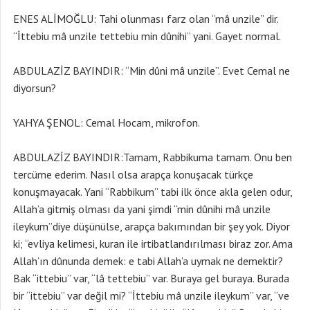
ENES ALİMOĞLU: Tahi olunması farz olan “mâ unzile” dir.
“İttebiu mâ unzile tettebiu min dûnihi” yani. Gayet normal.
ABDULAZİZ BAYINDIR: “Min dûni mâ unzile”. Evet Cemal ne
diyorsun?
YAHYA ŞENOL: Cemal Hocam, mikrofon.
ABDULAZİZ BAYINDIR:Tamam, Rabbikuma tamam. Onu ben
tercüme ederim. Nasıl olsa arapça konuşacak türkçe
konuşmayacak. Yani “Rabbikum” tabi ilk önce akla gelen odur,
Allah’a gitmiş olması da yani şimdi “min dûnihi mâ unzile
ileykum”diye düşünülse, arapça bakımından bir şey yok. Diyor
ki; “evliya kelimesi, kuran ile irtibatlandırılması biraz zor. Ama
Allah’ın dûnunda demek: e tabi Allah’a uymak ne demektir?
Bak “ittebiu” var, “lâ tettebiu” var. Buraya gel buraya. Burada
bir “ittebiu” var değil mi? “İttebiu mâ unzile ileykum” var, “ve