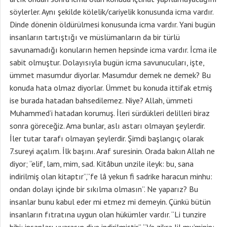
söylerler. Aynı şekilde kölelik/cariyelik konusunda icma vardır.
Dinde dönenin öldürülmesi konusunda icma vardır. Yani bugün
insanların tartıştığı ve müslümanların da bir türlü
savunamadığı konuların hemen hepsinde icma vardır. İcma ile
sabit olmuştur. Dolayısıyla bugün icma savunucuları, işte,
ümmet masumdur diyorlar. Masumdur demek ne demek? Bu
konuda hata olmaz diyorlar. Ümmet bu konuda ittifak etmiş
ise burada hatadan bahsedilemez. Niye? Allah, ümmeti
Muhammed’i hatadan korumuş. İleri sürdükleri delilleri biraz
sonra göreceğiz. Ama bunlar, aslı astarı olmayan şeylerdir.
İler tutar tarafı olmayan şeylerdir. Şimdi başlangıç olarak
7.sureyi açalım. İlk başını. Araf suresinin. Orada bakın Allah ne
diyor; “elif, lam, mim, sad. Kitâbun unzile ileyk: bu, sana
indirilmiş olan kitaptır”,”fe lâ yekun fi sadrike haracun minhu:
ondan dolayı içinde bir sıkılma olmasın”. Ne yaparız? Bu
insanlar bunu kabul eder mi etmez mi demeyin. Çünkü bütün
insanların fıtratına uygun olan hükümler vardır. “Li tunzire