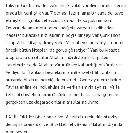
takvim. Günlük ibadet vakitleri. 8 vakit var diyor orada. Dedim
orada bir yanlışlık var, 7 olması lazım ama bir tane de ilave
etmişlerdir. Çünkü teheccüd namazı ile kuşluk namazı.
Onların da ana metinlerine indiğiniz zaman tasdik eden
ifadeler bulacaksınız. Kuranın böyle bir şeyi var. Çünkü son
kitap. Artık kitap gelmeyecek. “Ve muheyminel aleyhi: ondan
önceki bütün kitapları da görüp gözetiyor”. Yani bu kitapta
olup orada da olanlar Allah’ın indirdikleridir. Diğerleri
ilavelerdir. Ya da Allah’ın yürürlükten kaldırdığı hükümlerdir.
Ve diyor ki: “fahkum beynekum bi mâ enzelallâh: onların
arasında Allah’ın indirdiği ile hükmet”. Gene aynı emir bakın.
Tavrat ehline de incil ehline de verilen emirin aynısı. “Ve la
tettebi ehvâehum ammâ câeke minel hakk: sana gelen bu
gerçekten uzaklaşarak onların arzularına uyma”.
FATİH ORUM: Biraz önce “ve lâ tettebiu min dûnihi evliya”
demişti burada da “ve lâ tettebi ehvâehum” kitabın dışında
olan şeyler.