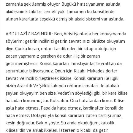
zamanla şekillenmiş oluyor. Bugükü hıristiyanların aslında
akidesinin kitabi bir temeli yok. Tamamen bu konsillerde
alınan kararlarla teşekkü etmiş bir akaid sistemi var aslında.
ABDULAZİZ BAYINDIR: Ben, hıristiyanlarla her konuşmamda
söylerim; getirin incilinizi getirin tevratınızı birlikte okuyalım
diye. Çünkü kuran, onları tasdik eden bir kitap olduğu için
zaten yapmamız gereken de odur. Hiç bir zaman
getirmemişlerdir. Konsil kararları, hıristiyanlar tevrattan da
sorumludur biliyorsunuz. Onun için Kitabı Mukades derler
tevrat ve incili birleştirerek ikisine. Konsil kararları ile ilgili
bizim Aracılık Ve Şirk kitabında onların icmaları ile alakalı
şeyleri okuyayım ben size. Vedat’ın söylediği gibi, bir kere kilise
hatadan korunmuştur. Kutsaldır. Onu hatalardan korur. Kilise
asla hata etmez, Papa’da hata etmez, kardinaller konsili de
hata etmez. Dolayısıyla konsil kararları zaten tartışılmaz,
kesin doğrudur. Bakın şöyle. Şu anda okuduğum, katolik
kilisesi din ve ahlak ilkeleri. İstersen o kitabı da getir