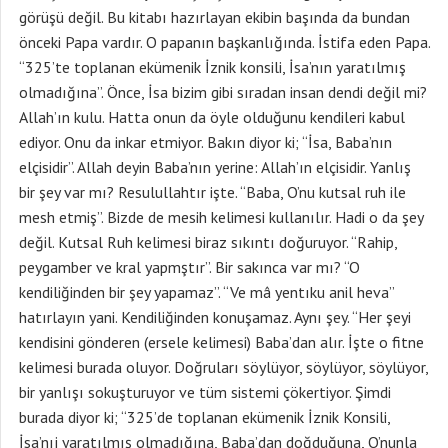
görüşü değil. Bu kitabı hazırlayan ekibin başında da bundan
önceki Papa vardır. O papanın başkanlığında. İstifa eden Papa.
“325’te toplanan ekümenik İznik konsili, İsa’nın yaratılmış
olmadığına”. Önce, İsa bizim gibi sıradan insan dendi değil mi?
Allah’ın kulu. Hatta onun da öyle olduğunu kendileri kabul
ediyor. Onu da inkar etmiyor. Bakın diyor ki; “İsa, Baba’nın
elçisidir”. Allah deyin Baba’nın yerine: Allah’ın elçisidir. Yanlış
bir şey var mı? Resulullahtır işte. “Baba, O’nu kutsal ruh ile
mesh etmiş”. Bizde de mesih kelimesi kullanılır. Hadi o da şey
değil. Kutsal Ruh kelimesi biraz sıkıntı doğuruyor. “Rahip,
peygamber ve kral yapmştır”. Bir sakınca var mı? “O
kendiliğinden bir şey yapamaz”. “Ve mâ yentıku anil heva”
hatırlayın yani. Kendiliğinden konuşamaz. Aynı şey. “Her şeyi
kendisini gönderen (ersele kelimesi) Baba’dan alır. İşte o fitne
kelimesi burada oluyor. Doğruları söylüyor, söylüyor, söylüyor,
bir yanlışı sokuşturuyor ve tüm sistemi çökertiyor. Şimdi
burada diyor ki; “325’de toplanan ekümenik İznik Konsili,
İsa’nıj yaratılmış olmadığına, Baba’dan doğduğuna, O’nunla