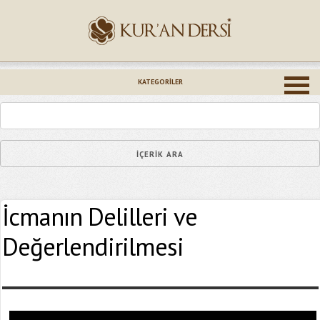
İsminiz (*)
KATEGORILER
Epostanız (*)
İcmanın Delilleri ve
Yaşadığınız Hatanın Ayrıntıları
Değerlendirilmesi
Bağlantıyı Gönderin