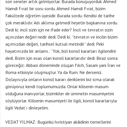
son seneler artık gelmiyorlar. Burada konuşuyorduk. Ahmed
Hamdi Fırat bir soru sordu. Ahmed Hamdi Fırat, bizim
fakültede öğretim üyesidir. Burada sordu. Kendisi de tarihe
çok meraklıdır. Adı aklıma gelmedi heyetin başkanına sordu.
Dedi ki; incil sizin için ne ifade eder? İncil ve tevratın sizin
açınızdan değeri nedir dedi. Dedi ki; “tevratın ve incilin bizim
açımızdan değeri, tarihsel kutsal metindir” dedi. Peki
hayatınızda bir anlamı.. “Yok, bizi konsil kararları ilgilendirir
dedi. Bizim için esas olan konsil kararlarıdır dedi. Biraz sonra
göreceğiz: Abbasi döneminde oluşan fıkıh, Sasani yani İran ve
Roma etkisiyle oluşmuştur. Ya da Rum. Ne derseniz.
Dolayısıyla onların konsil kararı deriklerini biz icma olarak
görüyoruz kendi toplumumuzda. Onlar kilisenin masum
olduğuna inanıyorlar, bizimkiler de ümmetin masumiyetini
söylüyorlar. Kilisenin masumiyeti ile ilgili, konsil kararlarıyla
ilgili Vedat’ı dinleyelim.
VEDAT YILMAZ: Bugünkü hıristiyan akâidinin temellerini