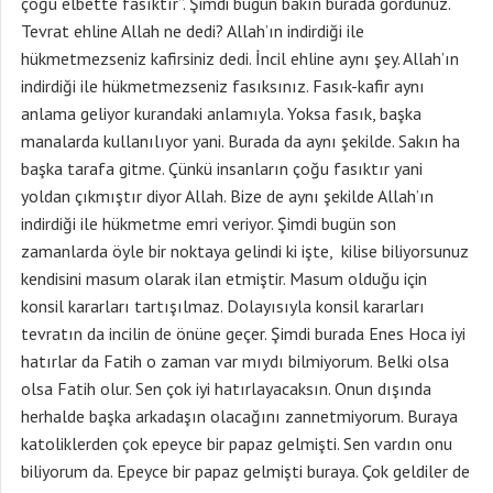
çoğu elbette fasıktır”. Şimdi bugün bakın burada gördünüz.
Tevrat ehline Allah ne dedi? Allah’ın indirdiği ile
hükmetmezseniz kafirsiniz dedi. İncil ehline aynı şey. Allah’ın
indirdiği ile hükmetmezseniz fasıksınız. Fasık-kafir aynı
anlama geliyor kurandaki anlamıyla. Yoksa fasık, başka
manalarda kullanılıyor yani. Burada da aynı şekilde. Sakın ha
başka tarafa gitme. Çünkü insanların çoğu fasıktır yani
yoldan çıkmıştır diyor Allah. Bize de aynı şekilde Allah’ın
indirdiği ile hükmetme emri veriyor. Şimdi bugün son
zamanlarda öyle bir noktaya gelindi ki işte, kilise biliyorsunuz
kendisini masum olarak ilan etmiştir. Masum olduğu için
konsil kararları tartışılmaz. Dolayısıyla konsil kararları
tevratın da incilin de önüne geçer. Şimdi burada Enes Hoca iyi
hatırlar da Fatih o zaman var mıydı bilmiyorum. Belki olsa
olsa Fatih olur. Sen çok iyi hatırlayacaksın. Onun dışında
herhalde başka arkadaşın olacağını zannetmiyorum. Buraya
katoliklerden çok epeyce bir papaz gelmişti. Sen vardın onu
biliyorum da. Epeyce bir papaz gelmişti buraya. Çok geldiler de