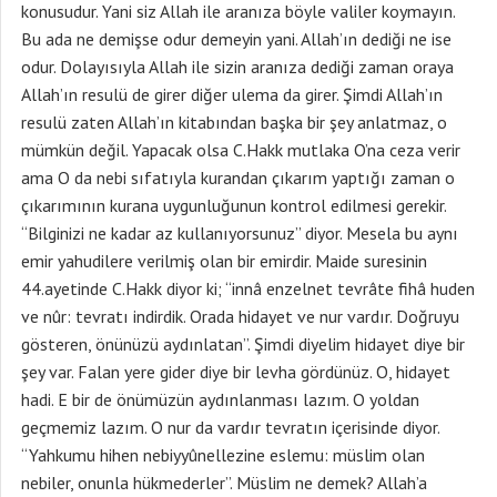
konusudur. Yani siz Allah ile aranıza böyle valiler koymayın.
Bu ada ne demişse odur demeyin yani. Allah’ın dediği ne ise
odur. Dolayısıyla Allah ile sizin aranıza dediği zaman oraya
Allah’ın resulü de girer diğer ulema da girer. Şimdi Allah’ın
resulü zaten Allah’ın kitabından başka bir şey anlatmaz, o
mümkün değil. Yapacak olsa C.Hakk mutlaka O’na ceza verir
ama O da nebi sıfatıyla kurandan çıkarım yaptığı zaman o
çıkarımının kurana uygunluğunun kontrol edilmesi gerekir.
“Bilginizi ne kadar az kullanıyorsunuz” diyor. Mesela bu aynı
emir yahudilere verilmiş olan bir emirdir. Maide suresinin
44.ayetinde C.Hakk diyor ki; “innâ enzelnet tevrâte fihâ huden
ve nûr: tevratı indirdik. Orada hidayet ve nur vardır. Doğruyu
gösteren, önünüzü aydınlatan”. Şimdi diyelim hidayet diye bir
şey var. Falan yere gider diye bir levha gördünüz. O, hidayet
hadi. E bir de önümüzün aydınlanması lazım. O yoldan
geçmemiz lazım. O nur da vardır tevratın içerisinde diyor.
“Yahkumu hihen nebiyyûnellezine eslemu: müslim olan
nebiler, onunla hükmederler”. Müslim ne demek? Allah’a