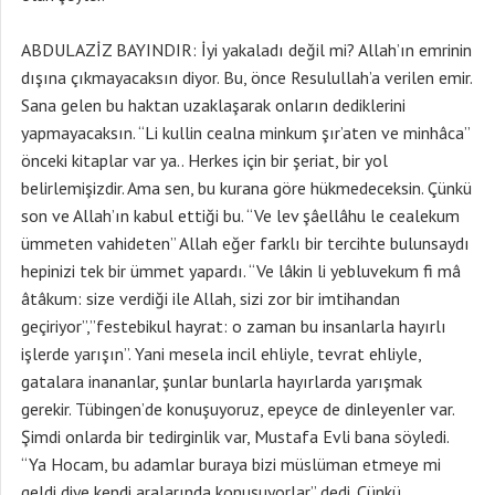
ABDULAZİZ BAYINDIR: İyi yakaladı değil mi? Allah’ın emrinin
dışına çıkmayacaksın diyor. Bu, önce Resulullah’a verilen emir.
Sana gelen bu haktan uzaklaşarak onların dediklerini
yapmayacaksın. “Li kullin cealna minkum şır’aten ve minhâca”
önceki kitaplar var ya.. Herkes için bir şeriat, bir yol
belirlemişizdir. Ama sen, bu kurana göre hükmedeceksin. Çünkü
son ve Allah’ın kabul ettiği bu. “Ve lev şâellâhu le cealekum
ümmeten vahideten” Allah eğer farklı bir tercihte bulunsaydı
hepinizi tek bir ümmet yapardı. “Ve lâkin li yebluvekum fi mâ
âtâkum: size verdiği ile Allah, sizi zor bir imtihandan
geçiriyor”,”festebikul hayrat: o zaman bu insanlarla hayırlı
işlerde yarışın”. Yani mesela incil ehliyle, tevrat ehliyle,
gatalara inananlar, şunlar bunlarla hayırlarda yarışmak
gerekir. Tübingen’de konuşuyoruz, epeyce de dinleyenler var.
Şimdi onlarda bir tedirginlik var, Mustafa Evli bana söyledi.
“Ya Hocam, bu adamlar buraya bizi müslüman etmeye mi
geldi diye kendi aralarında konuşuyorlar” dedi. Çünkü