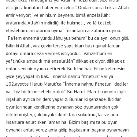
ettiğiniz konuları haber verecektir”. Ondan sonra tekrar Allah
emir veriyor; “ve enihkum beynehu bimâ enzelallâh:
aralarında Allah’ın indirdiği ile hükmet”,”ve lâ tettebi
ehvâehum: arzularına uyma”. İnsanların arzularına uyma.
“Fa’lem ennemâ yuridullâhu yusibehum” bu da aynı onun gibi.
Bilin ki Allah, yüz çevirirlerse yaptıkları bazı günahlardan
dolayı onlara ceza vermek istiyordur. “Vahzerhum en
yeftinûke amba’dı mâ enzelallâh” dikkat et diyor, dikkat et
onlar, seni bir oyuna getirerek. Bu fitne bak. Fitne kelimesini
iyice şey yapalım bak. “İnnemâ nahnu fitnetun” var ya
102.ayette Harut-Marut’ta. “İnnema nahnu fitnetun” dediler
ya: “biz bir fitne sebebi olduk”. Bu Harut-Marut: onunla ilgili
inşallah ayrıca bir ders yaparız. Bunlar iki şehzade. İktidar
oyunlarından kendilerine oynanan söz oyunlarından çok
etkilenmişler, çok büyük sıkıntılara sokulmuşlar ve onu
insanlara anlatırken “aman ha! Bizim başımıza bu oyun
oynandı anlatıyoruz ama gidip başkasının başına oynamayın”