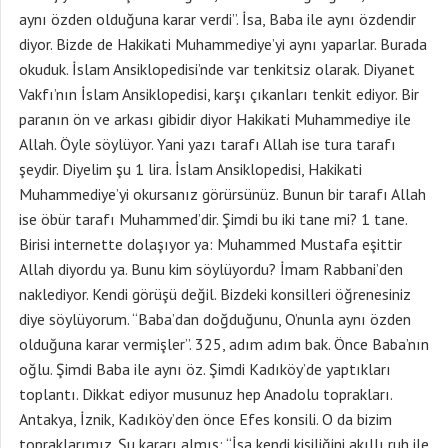
aynı özden olduğuna karar verdi”. İsa, Baba ile aynı özdendir
diyor. Bizde de Hakikati Muhammediye’yi aynı yaparlar. Burada
okuduk. İslam Ansiklopedisi’nde var tenkitsiz olarak. Diyanet
Vakfı’nın İslam Ansiklopedisi, karşı çıkanları tenkit ediyor. Bir
paranın ön ve arkası gibidir diyor Hakikati Muhammediye ile
Allah. Öyle söylüyor. Yani yazı tarafı Allah ise tura tarafı
şeydir. Diyelim şu 1 lira. İslam Ansiklopedisi, Hakikati
Muhammediye’yi okursanız görürsünüz. Bunun bir tarafı Allah
ise öbür tarafı Muhammed’dir. Şimdi bu iki tane mi? 1 tane.
Birisi internette dolaşıyor ya: Muhammed Mustafa eşittir
Allah diyordu ya. Bunu kim söylüyordu? İmam Rabbani’den
naklediyor. Kendi görüşü değil. Bizdeki konsilleri öğrenesiniz
diye söylüyorum. “Baba’dan doğduğunu, O’nunla aynı özden
olduğuna karar vermişler”. 325, adım adım bak. Önce Baba’nın
oğlu. Şimdi Baba ile aynı öz. Şimdi Kadıköy’de yaptıkları
toplantı. Dikkat ediyor musunuz hep Anadolu toprakları.
Antakya, İznik, Kadıköy’den önce Efes konsili. O da bizim
topraklarımız. Şu kararı almış: “İsa kendi kişiliğini akıllı ruh ile