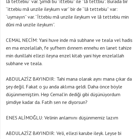
lâ tettebiu” var. Şimdi bu “ittebiu” ile “lâ tettbiu”. Burada bir
“ittebiu mâ unzile ileykum var” bir de “lâ tettebiu” var:
“uymayın” var. “İttebiu mâ unzile ileykum ve lâ tettebiu min
dûni mâ unzile ileykum”.
CEMAL NECİM: Yani huve inde mà subhane ve teala vel hadis
en ma enzelallah, fe yufhem dınnem ennehu en lanet tahize
min dunillahi ellezi ileyna enzel kitab yani hiye enzelallah
subhane ve teala.
ABDULAZİZ BAYINDIR: Tahi mana olarak aynı mana çıkar da
şey değil. Fakat o şu anda aklıma geldi. Daha önce böyle
düşünmemiştim. Hep Cemal’in dediği gibi düşünüyordum
şimdiye kadar da. Fatih sen ne diyorsun?
ENES ALİMOĞLU: Velinin anlamını düşünmemiz lazım
ABDULAZİZ BAYINDIR: Veli, ellezi karube ileyk. Leyse bi