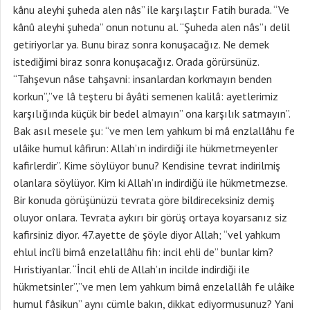
kânu aleyhi şuheda alen nâs” ile karşılaştır Fatih burada. “Ve
kânû aleyhi şuheda” onun notunu al. “Şuheda alen nâs”ı delil
getiriyorlar ya. Bunu biraz sonra konuşacağız. Ne demek
istediğimi biraz sonra konuşacağız. Orada görürsünüz.
“Tahşevun nâse tahşavni: insanlardan korkmayın benden
korkun”,”ve lâ teşteru bi âyâti semenen kalilâ: ayetlerimiz
karşılığında küçük bir bedel almayın” ona karşılık satmayın”.
Bak asıl mesele şu: “ve men lem yahkum bi mâ enzlallâhu fe
ulâike humul kâfirun: Allah’ın indirdiği ile hükmetmeyenler
kafirlerdir”. Kime söylüyor bunu? Kendisine tevrat indirilmiş
olanlara söylüyor. Kim ki Allah’ın indirdiğü ile hükmetmezse.
Bir konuda görüşünüzü tevrata göre bildireceksiniz demiş
oluyor onlara. Tevrata aykırı bir görüş ortaya koyarsanız siz
kafirsiniz diyor. 47.ayette de şöyle diyor Allah; “vel yahkum
ehlul incîli bimâ enzelallâhu fih: incil ehli de” bunlar kim?
Hıristiyanlar. “İncil ehli de Allah’ın incilde indirdiği ile
hükmetsinler”,”ve men lem yahkum bimâ enzelallâh fe ulâike
humul fâsikun” aynı cümle bakın, dikkat ediyormusunuz? Yani