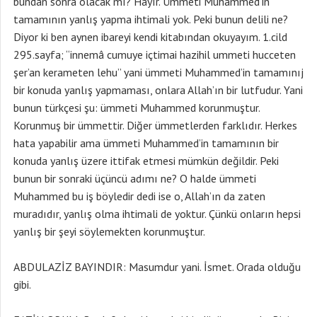
bundan sonra olacak mı? Hayır. Ümmeti Muhammed’in
tamamının yanlış yapma ihtimali yok. Peki bunun delili ne?
Diyor ki ben aynen ibareyi kendi kitabından okuyayım. 1.cild
295.sayfa; “innemâ cumuye içtimai hazihil ummeti hucceten
şer’an kerameten lehu” yani ümmeti Muhammed’in tamamınıj
bir konuda yanlış yapmaması, onlara Allah’ın bir lutfudur. Yani
bunun türkçesi şu: ümmeti Muhammed korunmuştur.
Korunmuş bir ümmettir. Diğer ümmetlerden farklıdır. Herkes
hata yapabilir ama ümmeti Muhammed’in tamamının bir
konuda yanlış üzere ittifak etmesi mümkün değildir. Peki
bunun bir sonraki üçüncü adımı ne? O halde ümmeti
Muhammed bu iş böyledir dedi ise o, Allah’ın da zaten
muradıdır, yanlış olma ihtimali de yoktur. Çünkü onların hepsi
yanlış bir şeyi söylemekten korunmuştur.
ABDULAZİZ BAYINDIR: Masumdur yani. İsmet. Orada olduğu
gibi.