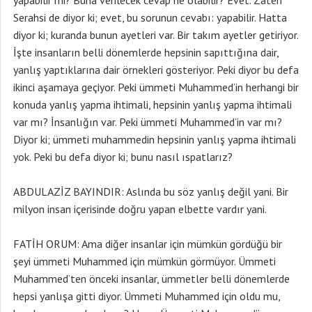
yapabilir mi? Buna verilecek cevap ne olabilir? Evet. Zaten
Serahsi de diyor ki; evet, bu sorunun cevabı: yapabilir. Hatta
diyor ki; kuranda bunun ayetleri var. Bir takım ayetler getiriyor.
İşte insanların belli dönemlerde hepsinin sapıttığına dair,
yanlış yaptıklarına dair örnekleri gösteriyor. Peki diyor bu defa
ikinci aşamaya geçiyor. Peki ümmeti Muhammed’in herhangi bir
konuda yanlış yapma ihtimali, hepsinin yanlış yapma ihtimali
var mı? İnsanlığın var. Peki ümmeti Muhammed’in var mı?
Diyor ki; ümmeti muhammedin hepsinin yanlış yapma ihtimali
yok. Peki bu defa diyor ki; bunu nasıl ıspatlarız?
ABDULAZİZ BAYINDIR: Aslında bu söz yanlış değil yani. Bir
milyon insan içerisinde doğru yapan elbette vardır yani.
FATİH ORUM: Ama diğer insanlar için mümkün gördüğü bir
şeyi ümmeti Muhammed için mümkün görmüyor. Ümmeti
Muhammed’ten önceki insanlar, ümmetler belli dönemlerde
hepsi yanlışa gitti diyor. Ümmeti Muhammed için oldu mu,