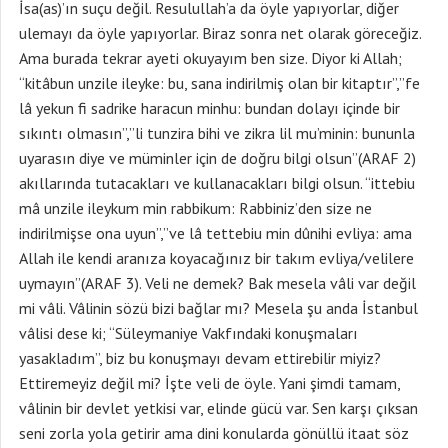
İsa(as)’ın suçu değil. Resulullah’a da öyle yapıyorlar, diğer
ulemayı da öyle yapıyorlar. Biraz sonra net olarak göreceğiz.
Ama burada tekrar ayeti okuyayım ben size. Diyor ki Allah;
“kitâbun unzile ileyke: bu, sana indirilmiş olan bir kitaptır”,”fe
lâ yekun fi sadrike haracun minhu: bundan dolayı içinde bir
sıkıntı olmasın”,”li tunzira bihi ve zikra lil mu’minin: bununla
uyarasın diye ve müminler için de doğru bilgi olsun”(ARAF 2)
akıllarında tutacakları ve kullanacakları bilgi olsun. “ittebiu
mâ unzile ileykum min rabbikum: Rabbiniz’den size ne
indirilmişse ona uyun”,”ve lâ tettebiu min dûnihi evliya: ama
Allah ile kendi aranıza koyacağınız bir takım evliya/velilere
uymayın”(ARAF 3). Veli ne demek? Bak mesela vâli var değil
mi vâli. Vâlinin sözü bizi bağlar mı? Mesela şu anda İstanbul
vâlisi dese ki; “Süleymaniye Vakfındaki konuşmaları
yasakladım”, biz bu konuşmayı devam ettirebilir miyiz?
Ettiremeyiz değil mi? İşte veli de öyle. Yani şimdi tamam,
vâlinin bir devlet yetkisi var, elinde gücü var. Sen karşı çıksan
seni zorla yola getirir ama dini konularda gönüllü itaat söz