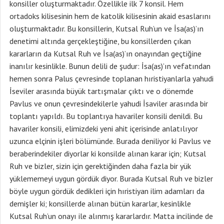
konsiller oluşturmaktadır. Özellikle ilk 7 konsil. Hem
ortadoks kilisesinin hem de katolik kilisesinin akaid esaslarını
oluşturmaktadır. Bu konsillerin, Kutsal Ruh’un ve İsa(as)’ın
denetimi altında gerçekleştiğine, bu konsillerden çıkan
kararların da Kutsal Ruh ve İsa(as)’ın onayından geçtiğine
inanılır kesinlikle. Bunun delili de şudur: İsa(as)’ın vefatından
hemen sonra Palus çevresinde toplanan hıristiyanlarla yahudi
İseviler arasında büyük tartışmalar çıktı ve o dönemde
Pavlus ve onun çevresindekilerle yahudi İsaviler arasında bir
toplantı yapıldı. Bu toplantıya havariler konsili denildi. Bu
havariler konsili, elimizdeki yeni ahit içerisinde anlatılıyor
uzunca elçinin işleri bölümünde. Burada deniliyor ki Pavlus ve
beraberindekiler diyorlar ki konsilde alınan karar için; Kutsal
Ruh ve bizler, sizin için gerektiğinden daha fazla bir yük
yüklememeyi uygun gördük diyor. Burada Kutsal Ruh ve bizler
böyle uygun gördük dedikleri için hıristiyan ilim adamları da
demişler ki; konsillerde alınan bütün kararlar, kesinlikle
Kutsal Ruh’un onayı ile alınmış kararlardır. Matta incilinde de