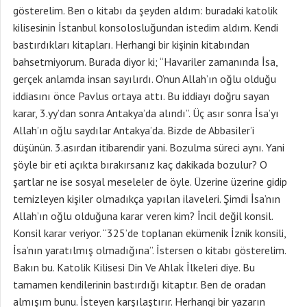
gösterelim. Ben o kitabı da şeyden aldım: buradaki katolik
kilisesinin İstanbul konsolosluğundan istedim aldım. Kendi
bastırdıkları kitapları. Herhangi bir kişinin kitabından
bahsetmiyorum. Burada diyor ki; “Havariler zamanında İsa,
gerçek anlamda insan sayılırdı. O’nun Allah’ın oğlu olduğu
iddiasını önce Pavlus ortaya attı. Bu iddiayı doğru sayan
karar, 3.yy’dan sonra Antakya’da alındı”. Üç asır sonra İsa’yı
Allah’ın oğlu saydılar Antakya’da. Bizde de Abbasiler’i
düşünün. 3.asırdan itibarendir yani. Bozulma süreci aynı. Yani
şöyle bir eti açıkta bırakırsanız kaç dakikada bozulur? O
şartlar ne ise sosyal meseleler de öyle. Üzerine üzerine gidip
temizleyen kişiler olmadıkça yapılan ilaveleri. Şimdi İsa’nın
Allah’ın oğlu olduğuna karar veren kim? İncil değil konsil.
Konsil karar veriyor. “325’de toplanan ekümenik İznik konsili,
İsa’nın yaratılmış olmadığına”. İstersen o kitabı gösterelim.
Bakın bu. Katolik Kilisesi Din Ve Ahlak İlkeleri diye. Bu
tamamen kendilerinin bastırdığı kitaptır. Ben de oradan
almışım bunu. İsteyen karşılaştırır. Herhangi bir yazarın