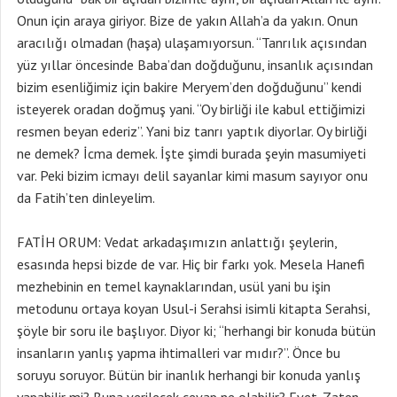
Onun için araya giriyor. Bize de yakın Allah’a da yakın. Onun
aracılığı olmadan (haşa) ulaşamıyorsun. “Tanrılık açısından
yüz yıllar öncesinde Baba’dan doğduğunu, insanlık açısından
bizim esenliğimiz için bakire Meryem’den doğduğunu” kendi
isteyerek oradan doğmuş yani. “Oy birliği ile kabul ettiğimizi
resmen beyan ederiz”. Yani biz tanrı yaptık diyorlar. Oy birliği
ne demek? İcma demek. İşte şimdi burada şeyin masumiyeti
var. Peki bizim icmayı delil sayanlar kimi masum sayıyor onu
da Fatih’ten dinleyelim.
FATİH ORUM: Vedat arkadaşımızın anlattığı şeylerin,
esasında hepsi bizde de var. Hiç bir farkı yok. Mesela Hanefi
mezhebinin en temel kaynaklarından, usül yani bu işin
metodunu ortaya koyan Usul-i Serahsi isimli kitapta Serahsi,
şöyle bir soru ile başlıyor. Diyor ki; “herhangi bir konuda bütün
insanların yanlış yapma ihtimalleri var mıdır?”. Önce bu
soruyu soruyor. Bütün bir inanlık herhangi bir konuda yanlış