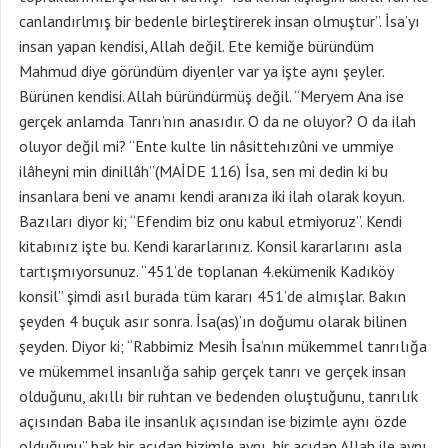
canlandırlmış bir bedenle birleştirerek insan olmuştur”. İsa’yı
insan yapan kendisi, Allah değil. Ete kemiğe büründüm
Mahmud diye göründüm diyenler var ya işte aynı şeyler.
Bürünen kendisi. Allah büründürmüş değil. “Meryem Ana ise
gerçek anlamda Tanrı’nın anasıdır. O da ne oluyor? O da ilah
oluyor değil mi? “Ente kulte lin nâsittehızûni ve ummiye
ilâheyni min dinillâh”(MAİDE 116) İsa, sen mi dedin ki bu
insanlara beni ve anamı kendi aranıza iki ilah olarak koyun.
Bazıları diyor ki; “Efendim biz onu kabul etmiyoruz”. Kendi
kitabınız işte bu. Kendi kararlarınız. Konsil kararlarını asla
tartışmıyorsunuz. “451’de toplanan 4.ekümenik Kadıköy
konsil” şimdi asıl burada tüm kararı 451’de almışlar. Bakın
şeyden 4 buçuk asır sonra. İsa(as)’ın doğumu olarak bilinen
şeyden. Diyor ki; “Rabbimiz Mesih İsa’nın mükemmel tanrılığa
ve mükemmel insanlığa sahip gerçek tanrı ve gerçek insan
olduğunu, akıllı bir ruhtan ve bedenden oluştuğunu, tanrılık
açısından Baba ile insanlık açısından ise bizimle aynı özde
olduğunu” bak bir açıdan bizimle aynı, bir açıdan Allah ile aynı.