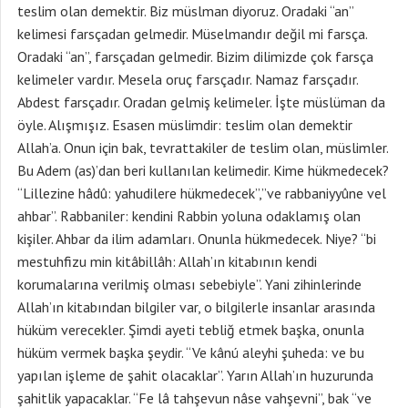
teslim olan demektir. Biz müslman diyoruz. Oradaki “an”
kelimesi farsçadan gelmedir. Müselmandır değil mi farsça.
Oradaki “an”, farsçadan gelmedir. Bizim dilimizde çok farsça
kelimeler vardır. Mesela oruç farsçadır. Namaz farsçadır.
Abdest farsçadır. Oradan gelmiş kelimeler. İşte müslüman da
öyle. Alışmışız. Esasen müslimdir: teslim olan demektir
Allah’a. Onun için bak, tevrattakiler de teslim olan, müslimler.
Bu Adem (as)’dan beri kullanılan kelimedir. Kime hükmedecek?
“Lillezine hâdû: yahudilere hükmedecek”,”ve rabbaniyyûne vel
ahbar”. Rabbaniler: kendini Rabbin yoluna odaklamış olan
kişiler. Ahbar da ilim adamları. Onunla hükmedecek. Niye? “bi
mestuhfizu min kitâbillâh: Allah’ın kitabının kendi
korumalarına verilmiş olması sebebiyle”. Yani zihinlerinde
Allah’ın kitabından bilgiler var, o bilgilerle insanlar arasında
hüküm verecekler. Şimdi ayeti tebliğ etmek başka, onunla
hüküm vermek başka şeydir. “Ve kânú aleyhi şuheda: ve bu
yapılan işleme de şahit olacaklar”. Yarın Allah’ın huzurunda
şahitlik yapacaklar. “Fe lâ tahşevun nâse vahşevni”, bak “ve