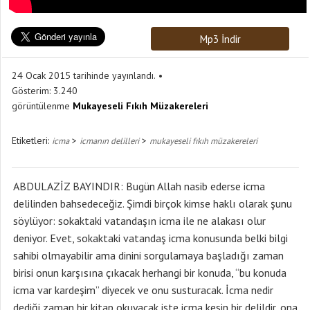
Mp3 İndir
24 Ocak 2015 tarihinde yayınlandı.
Gösterim:
3.240
görüntülenme
Mukayeseli Fıkıh Müzakereleri
Etiketleri:
>
>
icma
icmanın delilleri
mukayeseli fıkıh müzakereleri
ABDULAZİZ BAYINDIR: Bugün Allah nasib ederse icma
delilinden bahsedeceğiz. Şimdi birçok kimse haklı olarak şunu
söylüyor: sokaktaki vatandaşın icma ile ne alakası olur
deniyor. Evet, sokaktaki vatandaş icma konusunda belki bilgi
sahibi olmayabilir ama dinini sorgulamaya başladığı zaman
birisi onun karşısına çıkacak herhangi bir konuda, “bu konuda
icma var kardeşim” diyecek ve onu susturacak. İcma nedir
dediği zaman bir kitap okuyacak işte icma kesin bir delildir, ona