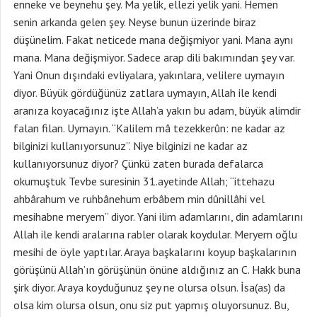
enneke ve beynehu şey. Ma yelik, ellezi yelik yani. Hemen
senin arkanda gelen şey. Neyse bunun üzerinde biraz
düşünelim. Fakat neticede mana değişmiyor yani. Mana aynı
mana. Mana değişmiyor. Sadece arap dili bakımından şey var.
Yani Onun dışındaki evliyalara, yakınlara, velilere uymayın
diyor. Büyük gördüğünüz zatlara uymayın, Allah ile kendi
aranıza koyacağınız işte Allah’a yakın bu adam, büyük alimdir
falan filan. Uymayın. “Kalilem mâ tezekkerûn: ne kadar az
bilginizi kullanıyorsunuz”. Niye bilginizi ne kadar az
kullanıyorsunuz diyor? Çünkü zaten burada defalarca
okumuştuk Tevbe suresinin 31.ayetinde Allah; “ittehazu
ahbârahum ve ruhbânehum erbâbem min dûnillâhi vel
mesihabne meryem” diyor. Yani ilim adamlarını, din adamlarını
Allah ile kendi aralarına rabler olarak koydular. Meryem oğlu
mesihi de öyle yaptılar. Araya başkalarını koyup başkalarının
görüşünü Allah’ın görüşünün önüne aldığınız an C. Hakk buna
şirk diyor. Araya koyduğunuz şey ne olursa olsun. İsa(as) da
olsa kim olursa olsun, onu siz put yapmış oluyorsunuz. Bu,