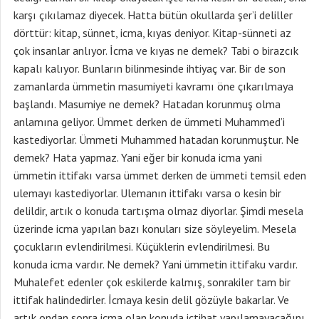
karşı çıkılamaz diyecek. Hatta bütün okullarda şer’i deliller
dörttür: kitap, sünnet, icma, kıyas deniyor. Kitap-sünneti az
çok insanlar anlıyor. İcma ve kıyas ne demek? Tabi o birazcık
kapalı kalıyor. Bunların bilinmesinde ihtiyaç var. Bir de son
zamanlarda ümmetin masumiyeti kavramı öne çıkarılmaya
başlandı. Masumiye ne demek? Hatadan korunmuş olma
anlamına geliyor. Ümmet derken de ümmeti Muhammed’i
kastediyorlar. Ümmeti Muhammed hatadan korunmuştur. Ne
demek? Hata yapmaz. Yani eğer bir konuda icma yani
ümmetin ittifakı varsa ümmet derken de ümmeti temsil eden
ulemayı kastediyorlar. Ulemanın ittifakı varsa o kesin bir
delildir, artık o konuda tartışma olmaz diyorlar. Şimdi mesela
üzerinde icma yapılan bazı konuları size söyleyelim. Mesela
çocukların evlendirilmesi. Küçüklerin evlendirilmesi. Bu
konuda icma vardır. Ne demek? Yani ümmetin ittifaku vardır.
Muhalefet edenler çok eskilerde kalmış, sonrakiler tam bir
ittifak halindedirler. İcmaya kesin delil gözüyle bakarlar. Ve
artık ondan sonra icma olan konuda içtihat yapılamayacağını