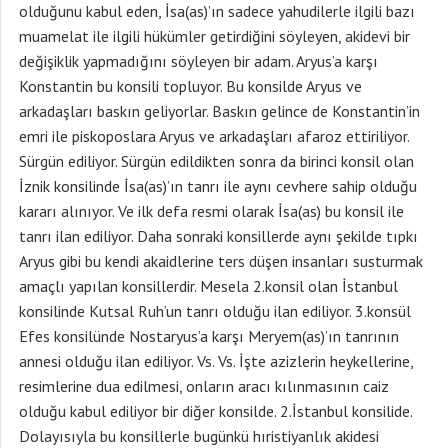
olduğunu kabul eden, İsa(as)’ın sadece yahudilerle ilgili bazı
muamelat ile ilgili hükümler getirdiğini söyleyen, akidevi bir
değişiklik yapmadığını söyleyen bir adam. Aryus’a karşı
Konstantin bu konsili topluyor. Bu konsilde Aryus ve
arkadaşları baskın geliyorlar. Baskın gelince de Konstantin’in
emri ile piskoposlara Aryus ve arkadaşları afaroz ettiriliyor.
Sürgün ediliyor. Sürgün edildikten sonra da birinci konsil olan
İznik konsilinde İsa(as)’ın tanrı ile aynı cevhere sahip olduğu
kararı alınıyor. Ve ilk defa resmi olarak İsa(as) bu konsil ile
tanrı ilan ediliyor. Daha sonraki konsillerde aynı şekilde tıpkı
Aryus gibi bu kendi akaidlerine ters düşen insanları susturmak
amaçlı yapılan konsillerdir. Mesela 2.konsil olan İstanbul
konsilinde Kutsal Ruh’un tanrı olduğu ilan ediliyor. 3.konsül
Efes konsilünde Nostaryus’a karşı Meryem(as)’ın tanrının
annesi olduğu ilan ediliyor. Vs. Vs. İşte azizlerin heykellerine,
resimlerine dua edilmesi, onların aracı kılınmasının caiz
olduğu kabul ediliyor bir diğer konsilde. 2.İstanbul konsilide.
Dolayısıyla bu konsillerle bugünkü hıristiyanlık akidesi