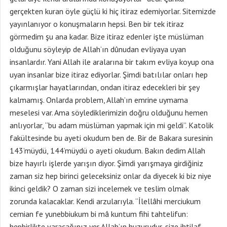
gerçekten kuran öyle güçlü ki hiç itiraz edemiyorlar. Sitemizde
yayınlanıyor o konuşmaların hepsi. Ben bir tek itiraz
görmedim şu ana kadar. Bize itiraz edenler işte müslüman
olduğunu söyleyip de Allah’ın dûnudan evliyaya uyan
insanlardır. Yani Allah ile aralarına bir takım evliya koyup ona
uyan insanlar bize itiraz ediyorlar. Şimdi batılılar onları hep
çıkarmışlar hayatlarından, ondan itiraz edecekleri bir şey
kalmamış. Onlarda problem, Allah’ın emrine uymama
meselesi var. Ama söylediklerimizin doğru olduğunu hemen
anlıyorlar, “bu adam müslüman yapmak için mi geldi”. Katolik
fakültesinde bu ayeti okudum ben de. Bir de Bakara suresinin
143’müydü, 144’müydü o ayeti okudum. Bakın dedim Allah
bize hayırlı işlerde yarışın diyor. Şimdi yarışmaya girdiğiniz
zaman siz hep birinci geleceksiniz onlar da diyecek ki biz niye
ikinci geldik? O zaman sizi incelemek ve teslim olmak
zorunda kalacaklar. Kendi arzularıyla. “İlellâhi merciukum
cemian fe yunebbiukum bi mâ kuntum fihi tahtelifun:
hepbirlikte varacağınız yer Allah’ın huzurudur, size ihtilaf