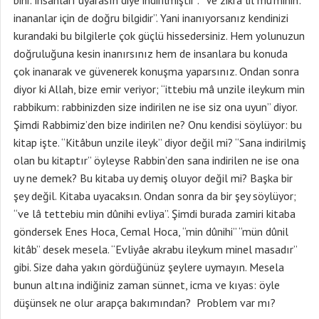
bihi: insanları uyarasın diye indirilmiştir”. “Ve zikra lil mu’minin:
inananlar için de doğru bilgidir”. Yani inanıyorsanız kendinizi
kurandaki bu bilgilerle çok güçlü hissedersiniz. Hem yolunuzun
doğruluğuna kesin inanırsınız hem de insanlara bu konuda
çok inanarak ve güvenerek konuşma yaparsınız. Ondan sonra
diyor ki Allah, bize emir veriyor; “ittebiu mâ unzile ileykum min
rabbikum: rabbinizden size indirilen ne ise siz ona uyun” diyor.
Şimdi Rabbimiz’den bize indirilen ne? Onu kendisi söylüyor: bu
kitap işte. “Kitâbun unzile ileyk” diyor değil mi? “Sana indirilmiş
olan bu kitaptır” öyleyse Rabbin’den sana indirilen ne ise ona
uy ne demek? Bu kitaba uy demiş oluyor değil mi? Başka bir
şey değil. Kitaba uyacaksın. Ondan sonra da bir şey söylüyor;
“ve lâ tettebiu min dûnihi evliya”. Şimdi burada zamiri kitaba
göndersek Enes Hoca, Cemal Hoca, “min dûnihi” “mün dûnil
kitâb” desek mesela. “Evliyâe akrabu ileykum minel masadır”
gibi. Size daha yakın gördüğünüz şeylere uymayın. Mesela
bunun altına indiğiniz zaman sünnet, icma ve kıyas: öyle
düşünsek ne olur arapça bakımından? Problem var mı?