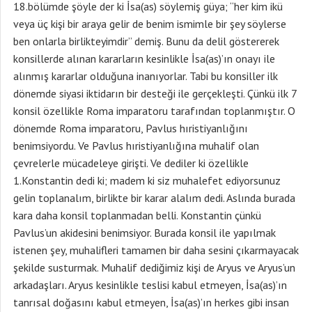
18.bölümde şöyle der ki İsa(as) söylemiş güya; “her kim ikü
veya üç kişi bir araya gelir de benim ismimle bir şey söylerse
ben onlarla birlikteyimdir” demiş. Bunu da delil göstererek
konsillerde alınan kararların kesinlikle İsa(as)’ın onayı ile
alınmış kararlar olduğuna inanıyorlar. Tabi bu konsiller ilk
dönemde siyasi iktidarın bir desteği ile gerçekleşti. Çünkü ilk 7
konsil özellikle Roma imparatoru tarafından toplanmıştır. O
dönemde Roma imparatoru, Pavlus hıristiyanlığını
benimsiyordu. Ve Pavlus hıristiyanlığına muhalif olan
çevrelerle mücadeleye girişti. Ve dediler ki özellikle
1.Konstantin dedi ki; madem ki siz muhalefet ediyorsunuz
gelin toplanalım, birlikte bir karar alalım dedi. Aslında burada
kara daha konsil toplanmadan belli. Konstantin çünkü
Pavlus’un akidesini benimsiyor. Burada konsil ile yapılmak
istenen şey, muhalifleri tamamen bir daha sesini çıkarmayacak
şekilde susturmak. Muhalif dediğimiz kişi de Aryus ve Aryus’un
arkadaşları. Aryus kesinlikle teslisi kabul etmeyen, İsa(as)’ın
tanrısal doğasını kabul etmeyen, İsa(as)’ın herkes gibi insan