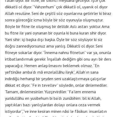
falan diyor. Bir fitne, bir sıkıntı meydana getiriyor. İşte çok
dikkatli ol diyor. “Vahzerhum” çok dikkatli ol, uyanık ol diyor
Allah resulüne. Seni de çeşitli söz oyunlarına getirirler ki biraz
sonra göreceğiz icma böyle bir söz oyunuyla oluşmuştur.
Böyle bir fitne ile oluşmuş bir delildir. Aslı astarı yoktur. Ama
bu fitne ile yani oynanan bir oyunla ki buna kuran sihir diyor.
Yani sihir: içi başka dışı başka. Öyle bir söz söylüyor ki siz
doğru zannediyorsunuz ama yanlış. Dikkatli ol diyor. Seni
fitneye sokarlar diyor. “İnnema nahnu fitnetun” var ya, onunla
irtibatlandırmak gerekir. İnşallah dediğim gibi onu ayrı bir ders
yapacağız. Hemen anlaşılmasını beklemek olmaz. “En
yeftinûke amba’dı mâ enzelallâhu ileyk”, Allah’ın sana
indirdiğü herhangi bir şeyden seni uzaklaştırmaya çalışırlar
dikkat et diyor. “Fe in tevellev” söyledin, onlar dinlemediler.
Tamam, dinlemesinler. Yüzçevirdiler. “Fa’lem ennema
yuridullâhu en yusibehum bi ba’dı zunûbihim: bil ki Allah,
yaptıkları bazı yanlışlardan dolayı onlara ceza vermek
istiyordur”,”ve inne kesiran minen nâsi le fâsikun: insanlatın