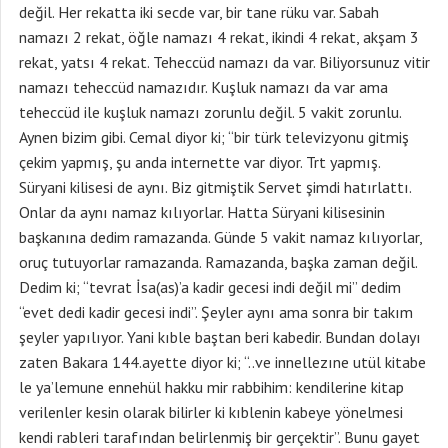
değil. Her rekatta iki secde var, bir tane rüku var. Sabah
namazı 2 rekat, öğle namazı 4 rekat, ikindi 4 rekat, akşam 3
rekat, yatsı 4 rekat. Teheccüd namazı da var. Biliyorsunuz vitir
namazı teheccüd namazıdır. Kuşluk namazı da var ama
teheccüd ile kuşluk namazı zorunlu değil. 5 vakit zorunlu.
Aynen bizim gibi. Cemal diyor ki; “bir türk televizyonu gitmiş
çekim yapmış, şu anda internette var diyor. Trt yapmış.
Süryani kilisesi de aynı. Biz gitmiştik Servet şimdi hatırlattı.
Onlar da aynı namaz kılıyorlar. Hatta Süryani kilisesinin
başkanına dedim ramazanda. Günde 5 vakit namaz kılıyorlar,
oruç tutuyorlar ramazanda. Ramazanda, başka zaman değil.
Dedim ki; “tevrat İsa(as)’a kadir gecesi indi değil mi” dedim
“evet dedi kadir gecesi indi”. Şeyler aynı ama sonra bir takım
şeyler yapılıyor. Yani kıble baştan beri kabedir. Bundan dolayı
zaten Bakara 144.ayette diyor ki; “..ve innellezıne utül kitabe
le ya’lemune ennehül hakku mir rabbihim: kendilerine kitap
verilenler kesin olarak bilirler ki kıblenin kabeye yönelmesi
kendi rableri tarafından belirlenmiş bir gerçektir”. Bunu gayet