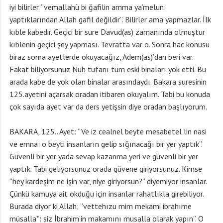
iyi bilirler. “vemallahü bi ğafilin amma ya’melun:
yaptıklarından Allah gafil değildir”. Bilirler ama yapmazlar. İlk
kıble kabedir. Geçici bir sure Davud(as) zamanında olmuştur
kıblenin geçici şey yapması. Tevratta var o. Sonra hac konusu
biraz sonra ayetlerde okuyacağız, Adem(as)’dan beri var.
Fakat biliyorsunuz Nuh tufanı tüm eski binaları yok etti. Bu
arada kabe de yok olan binalar arasındaydı. Bakara suresinin
125.ayetini açarsak oradan itibaren okuyalım. Tabi bu konuda
çok sayıda ayet var da ders yetişsin diye oradan başlıyorum.
BAKARA, 125.. Ayet: “Ve iz cealnel beyte mesabetel lin nasi
ve emna: o beyti insanların gelip sığınacağı bir yer yaptık”.
Güvenli bir yer yada sevap kazanma yeri ve güvenli bir yer
yaptık. Tabi geliyorsunuz orada güvene giriyorsunuz. Kimse
“hey kardeşim ne işin var, niye giriyorsun?” diyemiyor insanlar.
Çünkü kamuya ait okduğu için insanlar rahatlıkla girebiliyor.
Burada diyor ki Allah; “vettehızu mim mekami ibrahıme
müsalla*: siz İbrahim’in makamını musalla olarak yapın”. O