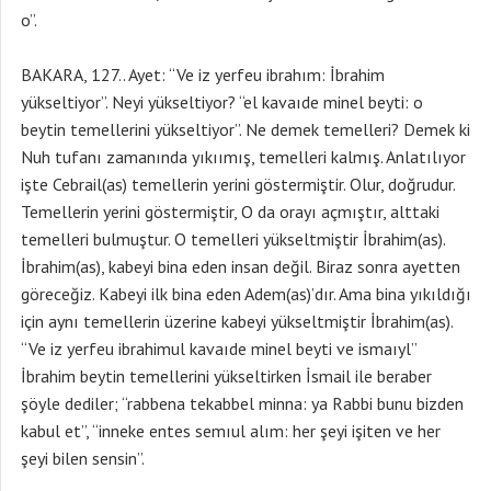
o”.
BAKARA, 127.. Ayet: “Ve iz yerfeu ibrahım: İbrahim
yükseltiyor”. Neyi yükseltiyor? “el kavaıde minel beyti: o
beytin temellerini yükseltiyor”. Ne demek temelleri? Demek ki
Nuh tufanı zamanında yıkıımış, temelleri kalmış. Anlatılıyor
işte Cebrail(as) temellerin yerini göstermiştir. Olur, doğrudur.
Temellerin yerini göstermiştir, O da orayı açmıştır, alttaki
temelleri bulmuştur. O temelleri yükseltmiştir İbrahim(as).
İbrahim(as), kabeyi bina eden insan değil. Biraz sonra ayetten
göreceğiz. Kabeyi ilk bina eden Adem(as)’dır. Ama bina yıkıldığı
için aynı temellerin üzerine kabeyi yükseltmiştir İbrahim(as).
“Ve iz yerfeu ibrahimul kavaıde minel beyti ve ismaıyl”
İbrahim beytin temellerini yükseltirken İsmail ile beraber
şöyle dediler; “rabbena tekabbel minna: ya Rabbi bunu bizden
kabul et”, “inneke entes semıul alım: her şeyi işiten ve her
şeyi bilen sensin”.