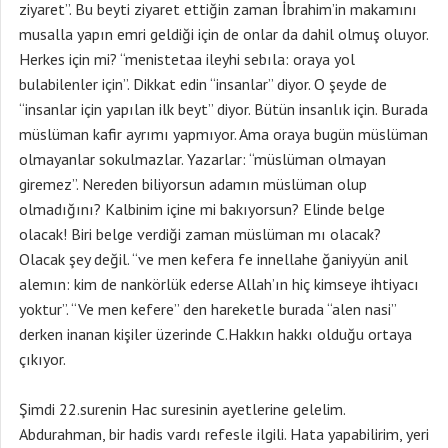
ziyaret”. Bu beyti ziyaret ettiğin zaman İbrahim’in makamını
musalla yapın emri geldiği için de onlar da dahil olmuş oluyor.
Herkes için mi? “menistetaa ileyhi sebıla: oraya yol
bulabilenler için”. Dikkat edin “insanlar” diyor. O şeyde de
“insanlar için yapılan ilk beyt” diyor. Bütün insanlık için. Burada
müslüman kafir ayrımı yapmıyor. Ama oraya bugün müslüman
olmayanlar sokulmazlar. Yazarlar: “müslüman olmayan
giremez”. Nereden biliyorsun adamın müslüman olup
olmadığını? Kalbinim içine mi bakıyorsun? Elinde belge
olacak! Biri belge verdiği zaman müslüman mı olacak?
Olacak şey değil. “ve men kefera fe innellahe ğaniyyün anil
alemın: kim de nankörlük ederse Allah’ın hiç kimseye ihtiyacı
yoktur”. “Ve men kefere” den hareketle burada “alen nasi”
derken inanan kişiler üzerinde C.Hakkın hakkı olduğu ortaya
çıkıyor.
Şimdi 22.surenin Hac suresinin ayetlerine gelelim.
Abdurahman, bir hadis vardı refesle ilgili. Hata yapabilirim, yeri