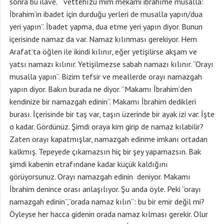
sonra bu ilave. “vettehızu mim mekami ibrahıme müsalla:
İbrahim’in ibadet için durduğu yerleri de musalla yapın/dua
yeri yapın”. İbadet yapma, dua etme yeri yapın diyor. Bunun
içerisinde namaz da var. Namaz kılınması gerekiyor. Hem
Arafat’ta öğlen ile ikindi kılınır, eğer yetişilirse akşam ve
yatsı namazı kılınır. Yetişilmezse sabah namazı kılınır. “Orayı
musalla yapın”. Bizim tefsir ve meallerde orayı namazgah
yapın diyor. Bakın burada ne diyor. “Makamı İbrahim’den
kendinize bir namazgah edinin”. Makamı İbrahim dedikleri
burası. İçerisinde bir taş var, taşın üzerinde bir ayak izi var. İşte
o kadar. Gördünüz. Şimdi oraya kim girip de namaz kılabilir?
Zaten orayı kapatmışlar, namazgah edinme imkanı ortadan
kalkmış. Tepeyede çıkamazsın hiç bir şey yapamazsın. Bak
şimdi kabenin etrafındane kadar küçük kaldığını
görüyorsunuz. Orayı namazgah edinin deniyor. Makamı
İbrahim denince orası anlaşılıyor. Şu anda öyle. Peki “orayı
namazgah edinin”,”orada namaz kılın”: bu bir emir değil mi?
Öyleyse her hacca gidenin orada namaz kılması gerekir. Olur