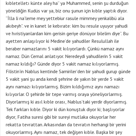
kıbletelletı künte aley ha” ya Muhammed, senin şu durduğun
yöneldiğin Kudüs var ya, biz onu şunun için kıble yaptık diyor.
“İlla li na’leme mey yettebiur rasule mimmey yenkalibü ala
akıbeyh”. ve in kanet le kebırate: kim bu resule uyuyor yahudi
ve hıristiyanlardan kim gerisin geriye dönüyor bilelim diye”. Bu
ayetten anlaşılıyor ki Medine’de yahudiler Resulullah ile
beraber namazlarını 5 vakit kılıyorlardı. Çünkü namaz aynı
namaz. Dün Cemal anlatıyor. Neredeydi yahudilerin 5 vakit
namaz kıldığı? Günde diyor 5 vakit namaz kılıyorlarmış.
Filistin’in Nablus kentinde Samiriler’den bir yahudi gurup günde
5 vakit yani şu anda kendi şehrine de yakın bir yerde 5 vakit
aynı namazı kılıyorlarmış. Bizim kıldığımız aynı namazı
kılıyorlar. O şehirde bir tepe varmış oraya yöneliyorlarmış.
Diyorlarmış ki asıl kıble orası, Nablus’taki yerdir diyorlarmış.
Tek farkları kıble. Diyor ki dün konuştuk diyor ki; başlıyorlar
diyor, Fatiha suresi gibi bir sureyi mutlaka okuyorlar her
rekatta tevrattan. Arkasından da tevratın herhangi bir yerini
okuyorlarmış. Aynı namaz, tek değişen kıble. Başka bir şey