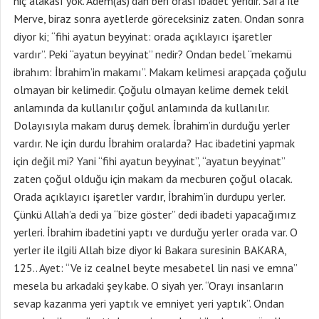
hiç alakası yok. Adem(as)’dan beri orası ibadet yeridir. Safa ile
Merve, biraz sonra ayetlerde göreceksiniz zaten. Ondan sonra
diyor ki; “fihi ayatun beyyinat: orada açıklayıcı işaretler
vardır”. Peki “ayatun beyyinat” nedir? Ondan bedel “mekamü
ibrahım: İbrahim’in makamı”. Makam kelimesi arapçada çoğulu
olmayan bir kelimedir. Çoğulu olmayan kelime demek tekil
anlamında da kullanılır çoğul anlamında da kullanılır.
Dolayısıyla makam duruş demek. İbrahim’in durduğu yerler
vardır. Ne için durdu İbrahim oralarda? Hac ibadetini yapmak
için değil mi? Yani “fihi ayatun beyyinat”, “ayatun beyyinat”
zaten çoğul olduğu için makam da mecburen çoğul olacak.
Orada açıklayıcı işaretler vardır, İbrahim’in durdupu yerler.
Çünkü Allah’a dedi ya “bize göster” dedi ibadeti yapacağımız
yerleri. İbrahim ibadetini yaptı ve durduğu yerler orada var. O
yerler ile ilgili Allah bize diyor ki Bakara suresinin BAKARA,
125.. Ayet: “Ve iz cealnel beyte mesabetel lin nasi ve emna”
mesela bu arkadaki şey kabe. O siyah yer. “Orayı insanların
sevap kazanma yeri yaptık ve emniyet yeri yaptık”. Ondan