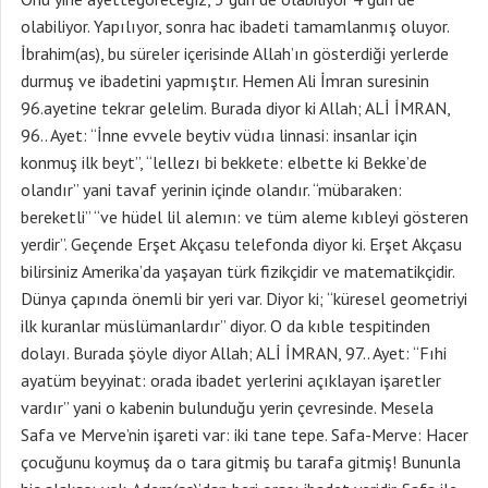
olabiliyor. Yapılıyor, sonra hac ibadeti tamamlanmış oluyor.
İbrahim(as), bu süreler içerisinde Allah’ın gösterdiği yerlerde
durmuş ve ibadetini yapmıştır. Hemen Ali İmran suresinin
96.ayetine tekrar gelelim. Burada diyor ki Allah; ALİ İMRAN,
96.. Ayet: “İnne evvele beytiv vüdıa linnasi: insanlar için
konmuş ilk beyt”, “lellezı bi bekkete: elbette ki Bekke’de
olandır” yani tavaf yerinin içinde olandır. “mübaraken:
bereketli” “ve hüdel lil alemın: ve tüm aleme kıbleyi gösteren
yerdir”. Geçende Erşet Akçasu telefonda diyor ki. Erşet Akçasu
bilirsiniz Amerika’da yaşayan türk fizikçidir ve matematikçidir.
Dünya çapında önemli bir yeri var. Diyor ki; “küresel geometriyi
ilk kuranlar müslümanlardır” diyor. O da kıble tespitinden
dolayı. Burada şöyle diyor Allah; ALİ İMRAN, 97.. Ayet: “Fıhi
ayatüm beyyinat: orada ibadet yerlerini açıklayan işaretler
vardır” yani o kabenin bulunduğu yerin çevresinde. Mesela
Safa ve Merve’nin işareti var: iki tane tepe. Safa-Merve: Hacer
çocuğunu koymuş da o tara gitmiş bu tarafa gitmiş! Bununla