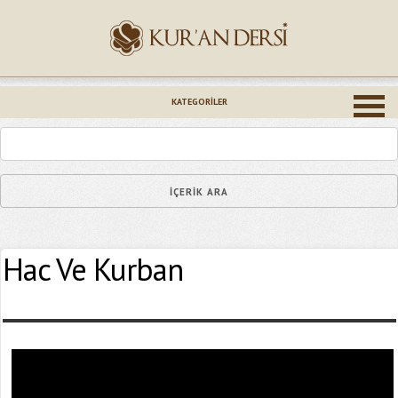
İsminiz (*)
KATEGORILER
Epostanız (*)
Hac Ve Kurban
Yaşadığınız Hatanın Ayrıntıları
Bağlantıyı Gönderin