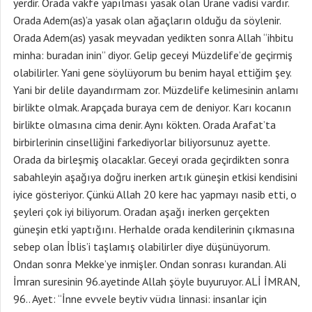
yerdir. Orada vakfe yapılması yasak olan Urane vadisi vardır.
Orada Adem(as)’a yasak olan ağaçların olduğu da söylenir.
Orada Adem(as) yasak meyvadan yedikten sonra Allah “ihbitu
minha: buradan inin” diyor. Gelip geceyi Müzdelife’de geçirmiş
olabilirler. Yani gene söylüyorum bu benim hayal ettiğim şey.
Yani bir delile dayandırmam zor. Müzdelife kelimesinin anlamı
birlikte olmak. Arapçada buraya cem de deniyor. Karı kocanın
birlikte olmasına cima denir. Aynı kökten. Orada Arafat’ta
birbirlerinin cinselliğini farkediyorlar biliyorsunuz ayette.
Orada da birleşmiş olacaklar. Geceyi orada geçirdikten sonra
sabahleyin aşağıya doğru inerken artık güneşin etkisi kendisini
iyice gösteriyor. Çünkü Allah 20 kere hac yapmayı nasib etti, o
şeyleri çok iyi biliyorum. Oradan aşağı inerken gerçekten
güneşin etki yaptığını. Herhalde orada kendilerinin çıkmasına
sebep olan İblis’i taşlamış olabilirler diye düşünüyorum.
Ondan sonra Mekke’ye inmişler. Ondan sonrası kurandan. Ali
İmran suresinin 96.ayetinde Allah şöyle buyuruyor. ALİ İMRAN,
96.. Ayet: “İnne evvele beytiv vüdıa linnasi: insanlar için