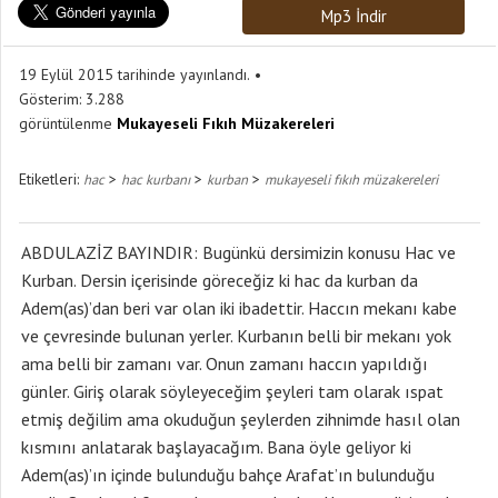
Mp3 İndir
19 Eylül 2015 tarihinde yayınlandı.
Gösterim:
3.288
görüntülenme
Mukayeseli Fıkıh Müzakereleri
Etiketleri:
>
>
>
hac
hac kurbanı
kurban
mukayeseli fıkıh müzakereleri
ABDULAZİZ BAYINDIR: Bugünkü dersimizin konusu Hac ve
Kurban. Dersin içerisinde göreceğiz ki hac da kurban da
Adem(as)’dan beri var olan iki ibadettir. Haccın mekanı kabe
ve çevresinde bulunan yerler. Kurbanın belli bir mekanı yok
ama belli bir zamanı var. Onun zamanı haccın yapıldığı
günler. Giriş olarak söyleyeceğim şeyleri tam olarak ıspat
etmiş değilim ama okuduğun şeylerden zihnimde hasıl olan
kısmını anlatarak başlayacağım. Bana öyle geliyor ki
Adem(as)’ın içinde bulunduğu bahçe Arafat’ın bulunduğu