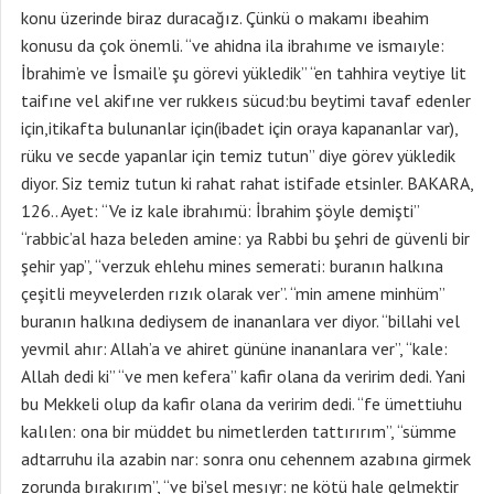
konu üzerinde biraz duracağız. Çünkü o makamı ibeahim
konusu da çok önemli. “ve ahidna ila ibrahıme ve ismaıyle:
İbrahim’e ve İsmail’e şu görevi yükledik” “en tahhira veytiye lit
taifıne vel akifıne ver rukkeıs sücud:bu beytimi tavaf edenler
için,itikafta bulunanlar için(ibadet için oraya kapananlar var),
rüku ve secde yapanlar için temiz tutun” diye görev yükledik
diyor. Siz temiz tutun ki rahat rahat istifade etsinler. BAKARA,
126.. Ayet: “Ve iz kale ibrahımü: İbrahim şöyle demişti”
“rabbic’al haza beleden amine: ya Rabbi bu şehri de güvenli bir
şehir yap”, “verzuk ehlehu mines semerati: buranın halkına
çeşitli meyvelerden rızık olarak ver”. “min amene minhüm”
buranın halkına dediysem de inananlara ver diyor. “billahi vel
yevmil ahır: Allah’a ve ahiret gününe inananlara ver”, “kale:
Allah dedi ki” “ve men kefera” kafir olana da veririm dedi. Yani
bu Mekkeli olup da kafir olana da veririm dedi. “fe ümettiuhu
kalılen: ona bir müddet bu nimetlerden tattırırım”, “sümme
adtarruhu ila azabin nar: sonra onu cehennem azabına girmek
zorunda bırakırım”, “ve bi’sel mesıyr: ne kötü hale gelmektir