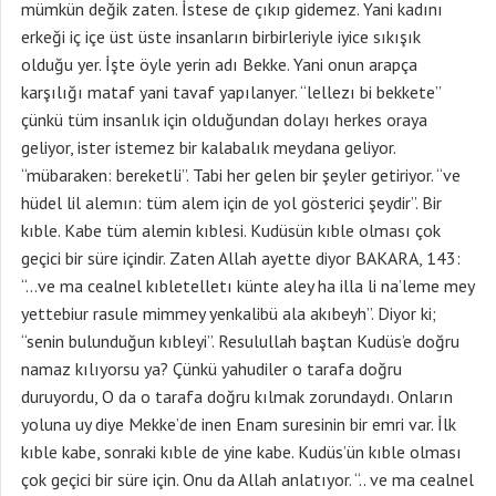
mümkün değik zaten. İstese de çıkıp gidemez. Yani kadını
erkeği iç içe üst üste insanların birbirleriyle iyice sıkışık
olduğu yer. İşte öyle yerin adı Bekke. Yani onun arapça
karşılığı mataf yani tavaf yapılanyer. “lellezı bi bekkete”
çünkü tüm insanlık için olduğundan dolayı herkes oraya
geliyor, ister istemez bir kalabalık meydana geliyor.
“mübaraken: bereketli”. Tabi her gelen bir şeyler getiriyor. “ve
hüdel lil alemın: tüm alem için de yol gösterici şeydir”. Bir
kıble. Kabe tüm alemin kıblesi. Kudüsün kıble olması çok
geçici bir süre içindir. Zaten Allah ayette diyor BAKARA, 143:
“…ve ma cealnel kıbletelletı künte aley ha illa li na’leme mey
yettebiur rasule mimmey yenkalibü ala akıbeyh”. Diyor ki;
“senin bulunduğun kıbleyi”. Resulullah baştan Kudüs’e doğru
namaz kılıyorsu ya? Çünkü yahudiler o tarafa doğru
duruyordu, O da o tarafa doğru kılmak zorundaydı. Onların
yoluna uy diye Mekke’de inen Enam suresinin bir emri var. İlk
kıble kabe, sonraki kıble de yine kabe. Kudüs’ün kıble olması
çok geçici bir süre için. Onu da Allah anlatıyor. “.. ve ma cealnel