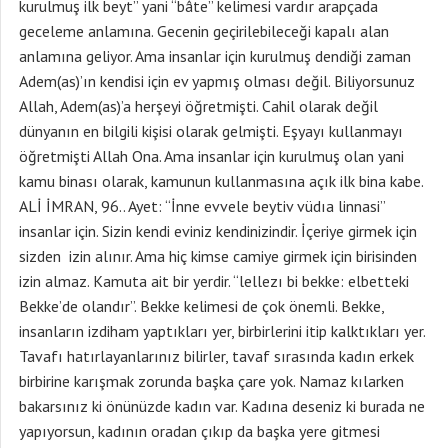
kurulmuş ilk beyt” yani “bâte” kelimesi vardır arapçada
geceleme anlamına. Gecenin geçirilebileceği kapalı alan
anlamına geliyor. Ama insanlar için kurulmuş dendiği zaman
Adem(as)’ın kendisi için ev yapmış olması değil. Biliyorsunuz
Allah, Adem(as)’a herşeyi öğretmişti. Cahil olarak değil
dünyanın en bilgili kişisi olarak gelmişti. Eşyayı kullanmayı
öğretmişti Allah Ona. Ama insanlar için kurulmuş olan yani
kamu binası olarak, kamunun kullanmasına açık ilk bina kabe.
ALİ İMRAN, 96.. Ayet: “İnne evvele beytiv vüdıa linnasi”
insanlar için. Sizin kendi eviniz kendinizindir. İçeriye girmek için
sizden izin alınır. Ama hiç kimse camiye girmek için birisinden
izin almaz. Kamuta ait bir yerdir. “lellezı bi bekke: elbetteki
Bekke’de olandır”. Bekke kelimesi de çok önemli. Bekke,
insanların izdiham yaptıkları yer, birbirlerini itip kalktıkları yer.
Tavafı hatırlayanlarınız bilirler, tavaf sırasında kadın erkek
birbirine karışmak zorunda başka çare yok. Namaz kılarken
bakarsınız ki önünüzde kadın var. Kadına deseniz ki burada ne
yapıyorsun, kadının oradan çıkıp da başka yere gitmesi