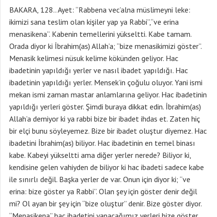
BAKARA, 128.. Ayet: “Rabbena vec’alna müslimeyni leke:
ikimizi sana teslim olan kişiler yap ya Rabbi”,“ve erina
menasikena”. Kabenin temellerini yükseltti. Kabe tamam.
Orada diyor ki İbrahim(as) Allah’a; “bize menasikimizi göster”.
Menasik kelimesi nüsuk kelime kökünden geliyor. Hac
ibadetinin yapıldığı yerler ve nasıl ibadet yapıldığı. Hac
ibadetinin yapıldığı yerler. Mensek’in çoğulu oluyor. Yani ismi
mekan ismi zaman mastar anlamlarına geliyor. Hac ibadetinin
yapıldığı yerleri göster. Şimdi buraya dikkat edin. İbrahim(as)
Allah’a demiyor ki ya rabbi bize bir ibadet ihdas et. Zaten hiç
bir elçi bunu söyleyemez. Bize bir ibadet oluştur diyemez. Hac
ibadetini İbrahim(as) biliyor. Hac ibadetinin en temel binası
kabe. Kabeyi yükseltti ama diğer yerler nerede? Biliyor ki,
kendisine gelen vahiyden de biliyor ki hac ibadeti sadece kabe
ile sınırlı değil. Başka yerler de var. Onun için diyor ki; “ve
erina: bize göster ya Rabbi”. Olan şey için göster denir değil
mi? Ol ayan bir şey için “bize oluştur” denir. Bize göster diyor.
“Menasikena” hac ibadetini yapacağımız yerleri bize göster