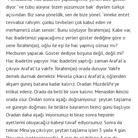
diyor. “ve tübu aleyna: bizim yüzümüze bak” diyelim türkçe
açısından. Biz sana yöneldik, sen de bize yönel. “inneke entet
tevvabür rahıym: çünkü tevbeleri çok kabul eden ve
merhametli olan sensin”. Bunu söylüyor İbrahim(as). Kabe var,
hac ibadetimizi yapacağımız yerleri göster dediğine göre o
sene İbrahim(as), oğlu ile eşi ile hac yapmış olmaz mı?
Mecburen yapacak. Göster dediyse boşuna değil, değil mi?
Hac ibadetini yapıyor. Hac ibadetini yaptığı zaman Arafat’a
çıkıyor. Arafat’ta vakfe. İbrahim(as) orada duruyor. Vakfe
demek durmak demektir. Mesela çıkarız Arafat’a, öğlenden
akşam güneş batana kadar kalırız. Oradan Müzdelife’ye
intikal ederiz. Orada da belli bir süre kalınır. Menasikin ikincisi
orada olur. Ondan sonra aşağı doğruiniyoruz: şeytan taşlama
ve güneşin doğması ile birlikte bayramın birinci günü başlıyor.
Oradan daha aşağı iniyorsunuz-ki biraz sonra hepsinin
ayetlerini okuyacağız-kabeyi tavaf ediyorsunuz. Sonra da
tekrar Mina’ya çıkılıyor, şeytan taşlama işleri 3 yada 4 gün.
Onu yine ayettegöreceğiz, 3 gün de olabiliyor 4 gün de