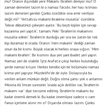
mu? Oranın dışındaki yere Makamı İbrahim deniyor mu? O
zaman demeleri lazım ki o namaz farzdır, her hacı kılması
lazım demeleri gerekir. Çünkü özellikle ona emir veriliyor
değil mi? “Vettahızu makami ibrakime musalla” özellikle.
Tekrar dikkatinizi çekeyim ayete. “Bu beyti kişiler için sevap
kazanma yeri yaptık”, tamam. Peki “İbrahim’in makamını
musalla edinin”. İbrahim’in durduğu yer ora ise zaten bir tek
kişi duramaz ki orada. Oranın “mim makami” dediği zaman
onun da bir kısmı. Büyük olacak ki herkes oraya sığsın. “Mim
makami ibrahim”. Bir kısmını dua yeri yani ibadet yeri yapın.
Namaz yeri de olabilir. İşte Arafat’a çıkıp herkes bulunduğu
yerde namaz kılıyor. Herkes kendisi için bir bölümünü namaz
kılma yeri yapıyor. Müzdelife’de de öyle. Dolayısıyla bu
verilen anlam münkün değil. Doğru olma şansı yok o anlamın.
Mesela Ali İmran suresinin “orada açık deliller var, İbrahim’in
makamı var” diye tercüme edilmiş. İbrahim’in makamı bu
kadar önemli demek ki. Bu kadar önemliyse sadece o cam
fanus içerisine alınır mı o? Dışarıda olması lazım. Çünkü