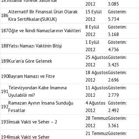
185
İslama Yönelik Saldırılar
2012
3.085
Alternatif Bir Finansal Ürün Olarak
15 Eylül
Gösterim:
186
Kira Sertifikaları(SUKUK)
2012
5.734
8 Eylül
Gösterim:
187
Öğle ve İkindi Namazlarının Vakitleri
2012
3.168
1 Eylül
Gösterim:
188
Yatsı Namazı Vaktinin Bitişi
2012
4.736
25 Ağustos
Gösterim:
189
Kur’an’a Göre Gelenek
2012
3.425
18 Ağustos
Gösterim:
190
Bayram Namazı ve Fitre
2012
2.696
Televizyondan Kabe İmamına
11 Ağustos
Gösterim:
191
Uyulabilir mi?
2012
2.779
Ramazan Ayının İnsana Sunduğu
4 Ağustos
Gösterim:
192
Fırsatlar
2012
2.492
28 Temmuz
Gösterim:
193
İmsak Vakti ve Seher – 2
2012
3.361
21 Temmuz
Gösterim:
194
İmsak Vakti ve Seher