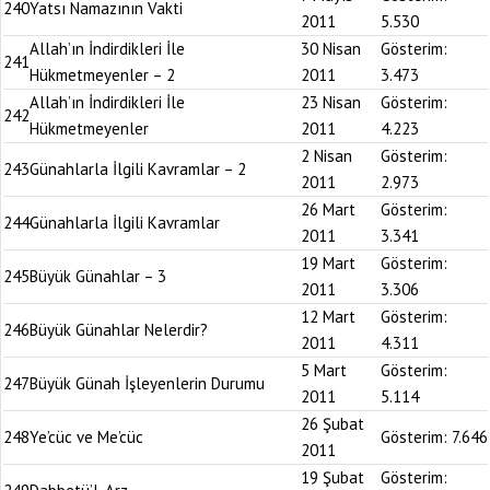
240
Yatsı Namazının Vakti
2011
5.530
Allah’ın İndirdikleri İle
30 Nisan
Gösterim:
241
Hükmetmeyenler – 2
2011
3.473
Allah’ın İndirdikleri İle
23 Nisan
Gösterim:
242
Hükmetmeyenler
2011
4.223
2 Nisan
Gösterim:
243
Günahlarla İlgili Kavramlar – 2
2011
2.973
26 Mart
Gösterim:
244
Günahlarla İlgili Kavramlar
2011
3.341
19 Mart
Gösterim:
245
Büyük Günahlar – 3
2011
3.306
12 Mart
Gösterim:
246
Büyük Günahlar Nelerdir?
2011
4.311
5 Mart
Gösterim:
247
Büyük Günah İşleyenlerin Durumu
2011
5.114
26 Şubat
248
Ye’cüc ve Me’cüc
Gösterim:
7.646
2011
19 Şubat
Gösterim: