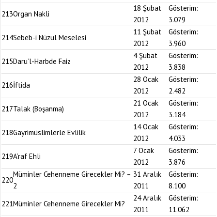
18 Şubat
Gösterim:
213
Organ Nakli
2012
3.079
11 Şubat
Gösterim:
214
Sebeb-i Nüzul Meselesi
2012
3.960
4 Şubat
Gösterim:
215
Daru’l-Harbde Faiz
2012
3.838
28 Ocak
Gösterim:
216
İftida
2012
2.482
21 Ocak
Gösterim:
217
Talak (Boşanma)
2012
3.184
14 Ocak
Gösterim:
218
Gayrimüslimlerle Evlilik
2012
4.033
7 Ocak
Gösterim:
219
A’raf Ehli
2012
3.876
Müminler Cehenneme Girecekler Mi? –
31 Aralık
Gösterim:
220
2
2011
8.100
24 Aralık
Gösterim:
221
Müminler Cehenneme Girecekler Mi?
2011
11.062