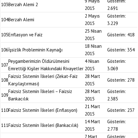
9 Mayıs
Gösterim:
103
Berzah Alemi 2
2015
2.691
2 Mayıs
Gösterim:
104
Berzah Alemi
2015
3.229
25 Nisan
105
Enflasyon ve Faiz
Gösterim:
418
2015
18 Nisan
106
İşsizlik Probleminin Kaynağı
Gösterim:
354
2015
Peygamberimizin Öldürülmesini
4 Nisan
Gösterim:
107
Emrettiği Kişiler Hakkındaki Rivayetler
2015
3.069
Faizsiz Sistemin İlkeleri (Zekat-Faiz
28 Mart
108
Gösterim:
278
Karşılaştırması)
2015
Faizsiz Sistemin İlkeleri – Faizsiz
28 Mart
Gösterim:
109
Bankacılık
2015
2.385
21 Mart
110
Faizsiz Sistemin İlkeleri (Enflasyon)
Gösterim:
237
2015
14 Mart
Gösterim:
111
Faizsiz Sistemin İlkeleri (Bankacılık)
2015
2.778
7 Mart
Gösterim: