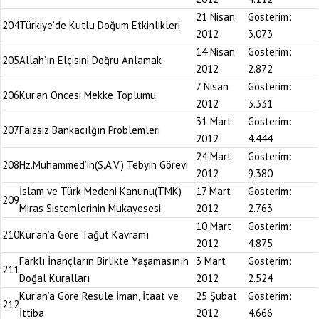
21 Nisan
Gösterim:
204
Türkiye’de Kutlu Doğum Etkinlikleri
2012
3.073
14 Nisan
Gösterim:
205
Allah’ın Elçisini Doğru Anlamak
2012
2.872
7 Nisan
Gösterim:
206
Kur’an Öncesi Mekke Toplumu
2012
3.331
31 Mart
Gösterim:
207
Faizsiz Bankacılğın Problemleri
2012
4.444
24 Mart
Gösterim:
208
Hz.Muhammed’in(S.A.V.) Tebyin Görevi
2012
9.380
İslam ve Türk Medeni Kanunu(TMK)
17 Mart
Gösterim:
209
Miras Sistemlerinin Mukayesesi
2012
2.763
10 Mart
Gösterim:
210
Kur’an’a Göre Tağut Kavramı
2012
4.875
Farklı İnançların Birlikte Yaşamasının
3 Mart
Gösterim:
211
Doğal Kuralları
2012
2.524
Kur’an’a Göre Resule İman, İtaat ve
25 Şubat
Gösterim:
212
İttiba
2012
4.666