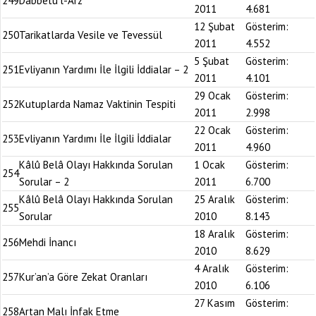
249
Dabbetü’l-Arz
2011
4.681
12 Şubat
Gösterim:
250
Tarikatlarda Vesile ve Tevessül
2011
4.552
5 Şubat
Gösterim:
251
Evliyanın Yardımı İle İlgili İddialar – 2
2011
4.101
29 Ocak
Gösterim:
252
Kutuplarda Namaz Vaktinin Tespiti
2011
2.998
22 Ocak
Gösterim:
253
Evliyanın Yardımı İle İlgili İddialar
2011
4.960
Kâlû Belâ Olayı Hakkında Sorulan
1 Ocak
Gösterim:
254
Sorular – 2
2011
6.700
Kâlû Belâ Olayı Hakkında Sorulan
25 Aralık
Gösterim:
255
Sorular
2010
8.143
18 Aralık
Gösterim:
256
Mehdi İnancı
2010
8.629
4 Aralık
Gösterim:
257
Kur’an’a Göre Zekat Oranları
2010
6.106
27 Kasım
Gösterim:
258
Artan Malı İnfak Etme