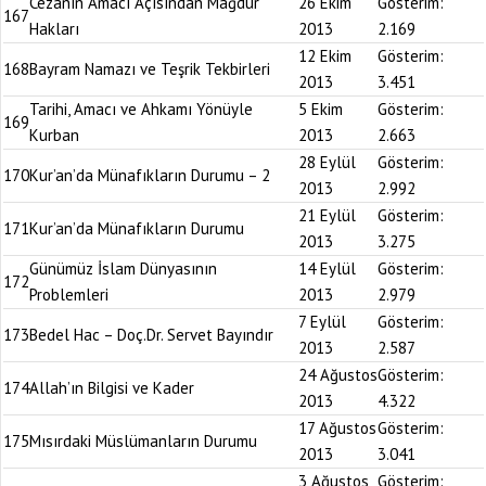
Cezanın Amacı Açısından Mağdur
26 Ekim
Gösterim:
167
Hakları
2013
2.169
12 Ekim
Gösterim:
168
Bayram Namazı ve Teşrik Tekbirleri
2013
3.451
Tarihi, Amacı ve Ahkamı Yönüyle
5 Ekim
Gösterim:
169
Kurban
2013
2.663
28 Eylül
Gösterim:
170
Kur’an’da Münafıkların Durumu – 2
2013
2.992
21 Eylül
Gösterim:
171
Kur’an’da Münafıkların Durumu
2013
3.275
Günümüz İslam Dünyasının
14 Eylül
Gösterim:
172
Problemleri
2013
2.979
7 Eylül
Gösterim:
173
Bedel Hac – Doç.Dr. Servet Bayındır
2013
2.587
24 Ağustos
Gösterim:
174
Allah’ın Bilgisi ve Kader
2013
4.322
17 Ağustos
Gösterim:
175
Mısırdaki Müslümanların Durumu
2013
3.041
3 Ağustos
Gösterim: