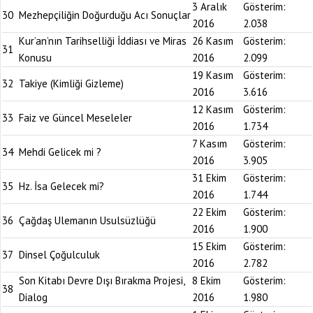
3 Aralık
Gösterim:
30
Mezhepçiliğin Doğurduğu Acı Sonuçlar
2016
2.038
Kur’an’nın Tarihselliği İddiası ve Miras
26 Kasım
Gösterim:
31
Konusu
2016
2.099
19 Kasım
Gösterim:
32
Takiye (Kimliği Gizleme)
2016
3.616
12 Kasım
Gösterim:
33
Faiz ve Güncel Meseleler
2016
1.734
7 Kasım
Gösterim:
34
Mehdi Gelicek mi ?
2016
3.905
31 Ekim
Gösterim:
35
Hz. İsa Gelecek mi?
2016
1.744
22 Ekim
Gösterim:
36
Çağdaş Ulemanın Usulsüzlüğü
2016
1.900
15 Ekim
Gösterim:
37
Dinsel Çoğulculuk
2016
2.782
Son Kitabı Devre Dışı Bırakma Projesi,
8 Ekim
Gösterim:
38
Dialog
2016
1.980