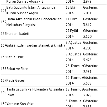
Kur’an Sünnet Algısı – 2
2014
2.979
Batı Güdümlü İslam Anlayışında
18 Ekim
Gösterim:
131
Kur’an Sünnet Algısı
2014
3.061
İslam Alimlerinin Işid’e Gönderdikleri
11 Ekim
Gösterim:
132
Mektubun Eleştirisi
2014
3.612
27 Eylül
Gösterim:
133
Kurban İbadeti
2014
3.120
9 Ağustos
Gösterim:
134
Birbirimizden yardım istemek şirk midir?
2014
4.206
2 Ağustos
Gösterim:
135
Nafile Oruç
2014
5.428
26 Temmuz
Gösterim:
136
Zekat ve Fitre
2014
2.981
19 Temmuz
Gösterim:
137
Kadir Gecesi
2014
3.658
Tarihi gelişimi ve Hükümleri Açısından
12 Temmuz
Gösterim:
138
İtikaf
2014
3.079
5 Temmuz
Gösterim:
139
Yatsının Son Vakti
2014
3.653