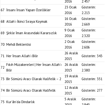
2016
2.457
23 Ocak
Gösterim:
67
İnsanı İnsan Yapan Özellikler
2016
2.213
16 Ocak
Gösterim:
68
Allah’ı İkinci Sıraya Koymak
2016
2.669
9 Ocak
Gösterim:
69
Şirkle İman Arasındaki Kararsızlık
2016
2.320
2 Ocak
Gösterim:
70
Mehdi Beklentisi
2016
2.606
26 Aralık
71
Her İnsan Allah’ı Bilir
Gösterim:
343
2015
Fıkıh Müzakereleri | Her İnsan Allah’ı
26 Aralık
Gösterim:
72
Bilir
2015
2.380
19 Aralık
73
Bir Sömürü Aracı Olarak Halifelik – 2
Gösterim:
351
2015
12 Aralık
74
Bir Sömürü Aracı Olarak Halifelik
Gösterim:
277
2015
5 Aralık
Gösterim:
75
Kur’ân’da Dindarlık
2015
2.943