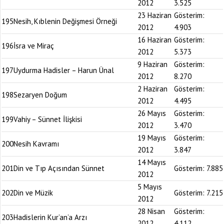
2012
3.525
23 Haziran
Gösterim:
195
Nesih, Kıblenin Değişmesi Örneği
2012
4.903
16 Haziran
Gösterim:
196
İsra ve Miraç
2012
5.373
9 Haziran
Gösterim:
197
Uydurma Hadisler – Harun Ünal
2012
8.270
2 Haziran
Gösterim:
198
Sezaryen Doğum
2012
4.495
26 Mayıs
Gösterim:
199
Vahiy – Sünnet İlişkisi
2012
3.470
19 Mayıs
Gösterim:
200
Nesih Kavramı
2012
3.847
14 Mayıs
201
Din ve Tıp Açısından Sünnet
Gösterim:
7.885
2012
5 Mayıs
202
Din ve Müzik
Gösterim:
7.215
2012
28 Nisan
Gösterim:
203
Hadislerin Kur’an’a Arzı
2012
4.112