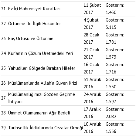
11 Şubat
Gösterim:
21
Ev İçi Mahremiyet Kuralları
2017
1.450
4 Şubat
Gösterim:
22
Örtünme İle İlgili Hükümler
2017
3.115
28 Ocak
Gösterim:
23
Baş Örtüsü ve Örtünme
2017
1.781
21 Ocak
Gösterim:
24
Kur’an’nın Çözüm Üretmedeki Yeri
2017
1.573
16 Ocak
Gösterim:
25
Yahudileri Gölgede Bırakan Hileler
2017
1.716
31 Aralık
Gösterim:
26
Müslümanlar’da Allah’a Güven Krizi
2016
1.550
Müslümanlığımızı Gözden Geçirme
24 Aralık
Gösterim:
27
İhtiyacı
2016
1.597
17 Aralık
Gösterim:
28
Ümmet Olamamanın Ağır Bedeli
2016
2.082
10 Aralık
Gösterim:
29
Tarihsellik İddialarında Cezalar Örneği
2016
1.556