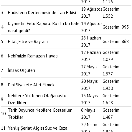
2017
1.126
19 Ağustos
Gösterim:
3
Hadislerin Derlenmesinde İran Etkisi
2017
1.352
Diyanetin Fetö Raporu: Bu din bu hale
14 Ağustos
4
Gösterim:
995
nasıl geldi?
2017
28 Haziran
5
Hilal, Fitre ve Bayram
Gösterim:
868
2017
12 Haziran
Gösterim:
6
Nebi’mizin Ramazan Hayatı
2017
1.079
27 Mayıs
Gösterim:
7
İmsak Ölçüleri
2017
1.377
20 Mayıs
Gösterim:
8
Dini Siyasete Alet Etmek
2017
1.930
Nebilere Yüklenen Olağanüstü
13 Mayıs
Gösterim:
9
Özellikler
2017
1.648
Tarih Boyunca Nebilere Gösterilen
6 Mayıs
Gösterim:
10
Tepkiler
2017
1.487
29 Nisan
Gösterim:
11
Yanlış Şeriat Algısı Suç ve Ceza
2017
1.946