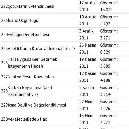
17 Aralık
Gösterim:
222
Çocukların Evlendirilmesi
2011
13.019
10 Aralık
Gösterim:
223
İnanç Özgürlüğü
2011
4.797
3 Aralık
Gösterim:
224
Evliliğin Denetlenmesi
2011
3.271
26 Kasım
Gösterim:
225
Adetli Kadın Kur’an’a Dokunabilir mi?
2011
6.829
Hz.İsa’yı(a.s.) Geri Getirmek
19 Kasım
Gösterim:
226
İsteyenlerin Hedefi
2011
5.685
12 Kasım
Gösterim:
227
Nebi ve Resul Kavramları
2011
4.188
Kurban Bayramına Nasıl
5 Kasım
Gösterim:
228
Hazırlanmalıyız?
2011
3.214
22 Ekim
Gösterim:
229
İcma Delili ve Değerlendirilmesi
2011
3.626
15 Ekim
Gösterim:
230
Vekaletle(Bedel) Hac
2011
3.271