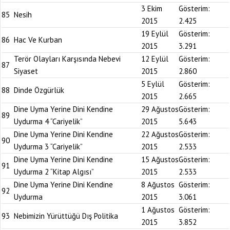
3 Ekim
Gösterim:
85
Nesih
2015
2.425
19 Eylül
Gösterim:
86
Hac Ve Kurban
2015
3.291
Terör Olayları Karşısında Nebevi
12 Eylül
Gösterim:
87
Siyaset
2015
2.860
5 Eylül
Gösterim:
88
Dinde Özgürlük
2015
2.665
Dine Uyma Yerine Dini Kendine
29 Ağustos
Gösterim:
89
Uydurma 4 “Cariyelik”
2015
5.643
Dine Uyma Yerine Dini Kendine
22 Ağustos
Gösterim:
90
Uydurma 3 “Cariyelik”
2015
2.533
Dine Uyma Yerine Dini Kendine
15 Ağustos
Gösterim:
91
Uydurma 2 “Kitap Algısı”
2015
2.533
Dine Uyma Yerine Dini Kendine
8 Ağustos
Gösterim:
92
Uydurma
2015
3.061
1 Ağustos
Gösterim:
93
Nebimizin Yürüttüğü Dış Politika
2015
3.852