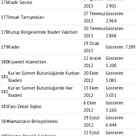
176
Kadir Gecesi
2013
2.901
27 Temmuz
Gösterim:
177
İmsak Tartışmaları
2013
2.964
20 Temmuz
Gösterim:
178
Kutup Bölgelerinde İbadet Vakitleri
2013
2.868
19 Ocak
179
Kader
Gösterim:
7.289
2013
22 Aralık
Gösterim:
180
Kıyamet Alametleri
2012
5.200
Kur’an Sünnet Bütünlüğünde Kurban
20 Ekim
Gösterim:
181
İbadeti
2012
3.081
Kur’an Sünnet Bütünlüğünde Hac
13 Ekim
Gösterim:
182
İbadeti
2012
3.031
6 Ekim
Gösterim:
183
Faiz-Zekat İlişkisi
2012
3.160
29 Eylül
Gösterim:
184
Namazların Birleştirilmesi
2012
6.444
22 Eylül
Gösterim: