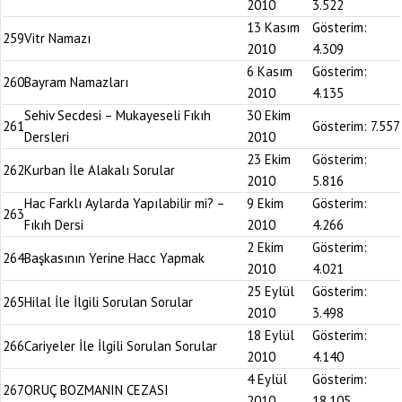
2010
3.522
13 Kasım
Gösterim:
259
Vitr Namazı
2010
4.309
6 Kasım
Gösterim:
260
Bayram Namazları
2010
4.135
Sehiv Secdesi – Mukayeseli Fıkıh
30 Ekim
261
Gösterim:
7.557
Dersleri
2010
23 Ekim
Gösterim:
262
Kurban İle Alakalı Sorular
2010
5.816
Hac Farklı Aylarda Yapılabilir mi? –
9 Ekim
Gösterim:
263
Fıkıh Dersi
2010
4.266
2 Ekim
Gösterim:
264
Başkasının Yerine Hacc Yapmak
2010
4.021
25 Eylül
Gösterim:
265
Hilal İle İlgili Sorulan Sorular
2010
3.498
18 Eylül
Gösterim:
266
Cariyeler İle İlgili Sorulan Sorular
2010
4.140
4 Eylül
Gösterim:
267
ORUÇ BOZMANIN CEZASI
2010
18.105