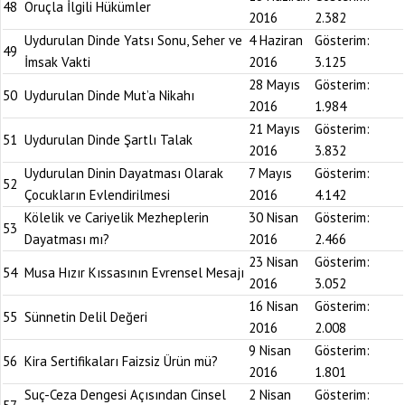
48
Oruçla İlgili Hükümler
2016
2.382
Uydurulan Dinde Yatsı Sonu, Seher ve
4 Haziran
Gösterim:
49
İmsak Vakti
2016
3.125
28 Mayıs
Gösterim:
50
Uydurulan Dinde Mut’a Nikahı
2016
1.984
21 Mayıs
Gösterim:
51
Uydurulan Dinde Şartlı Talak
2016
3.832
Uydurulan Dinin Dayatması Olarak
7 Mayıs
Gösterim:
52
Çocukların Evlendirilmesi
2016
4.142
Kölelik ve Cariyelik Mezheplerin
30 Nisan
Gösterim:
53
Dayatması mı?
2016
2.466
23 Nisan
Gösterim:
54
Musa Hızır Kıssasının Evrensel Mesajı
2016
3.052
16 Nisan
Gösterim:
55
Sünnetin Delil Değeri
2016
2.008
9 Nisan
Gösterim:
56
Kira Sertifikaları Faizsiz Ürün mü?
2016
1.801
Suç-Ceza Dengesi Açısından Cinsel
2 Nisan
Gösterim: