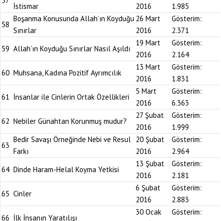
57
İstismar
2016
1.985
Boşanma Konusunda Allah’ın Koyduğu
26 Mart
Gösterim:
58
Sınırlar
2016
2.371
19 Mart
Gösterim:
59
Allah’ın Koyduğu Sınırlar Nasıl Aşıldı
2016
2.164
13 Mart
Gösterim:
60
Muhsana, Kadına Pozitif Ayrımcılık
2016
1.831
5 Mart
Gösterim:
61
İnsanlar ile Cinlerin Ortak Özellikleri
2016
6.363
27 Şubat
Gösterim:
62
Nebiler Günahtan Korunmuş mudur?
2016
1.999
Bedir Savaşı Örneğinde Nebi ve Resul
20 Şubat
Gösterim:
63
Farkı
2016
2.964
13 Şubat
Gösterim:
64
Dinde Haram-Helal Koyma Yetkisi
2016
2.181
6 Şubat
Gösterim:
65
Cinler
2016
2.883
30 Ocak
Gösterim:
66
İlk İnsanın Yaratılışı