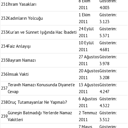
8 Ekim
Gösterim:
231
İhram Yasakları
2011
4.003
1 Ekim
Gösterim:
232
Kadınların Yolcuğu
2011
3.123
24 Eylül
Gösterim:
233
Kur’an ve Sünnet Işığında Hac İbadeti
2011
5.371
10 Eylül
Gösterim:
234
Faiz Anlayışı
2011
4.681
27 Ağustos
Gösterim:
235
Bayram Namazı
2011
3.978
20 Ağustos
Gösterim:
236
İmsak Vakti
2011
3.208
Teravih Namazı Konusunda Diyanet’e
13 Ağustos
Gösterim:
237
Cevap
2011
4.247
6 Ağustos
Gösterim:
238
Oruç Tutamayanlar Ne Yapmalı?
2011
4.322
Güneşin Batmadığı Yerlerde Namaz
2 Temmuz
Gösterim:
239
Vakitleri
2011
3.512
7 Mayıs
Gösterim: