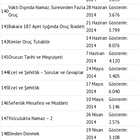
Vakti Dışında Namaz, Süresinden Fazla
28 Haziran
Gösterim:
140
Oruç
2014
3.676
21 Haziran
Gösterim:
141
Bakara 187. Ayet Işığında Oruç İbadeti
2014
3.799
14 Haziran
Gösterim:
142
Kimler Oruç Tutabilir
2014
8.076
7 Haziran
Gösterim:
143
Orucun Tarihi ve Meşruiyeti
2014
4.120
24 Mayıs
Gösterim:
144
Ecel ve Şehitlik – Sorular ve Cevaplar
2014
3.405
17 Mayıs
Gösterim:
145
Ecel ve Şehitlik
2014
6.040
10 Mayıs
Gösterim:
146
Seferilik Mesafesi ve Müddeti
2014
5.146
26 Nisan
Gösterim:
147
Yolculukta Namaz – 2
2014
2.576
19 Nisan
Gösterim:
148
Dinden Dönmek
2014
3.108