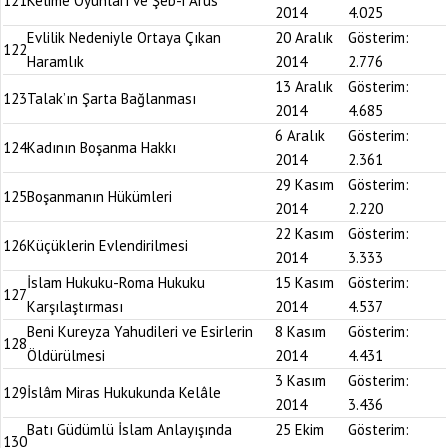
121
Kelime Oyunları ve Şeb-i Arus
2014
4.025
Evlilik Nedeniyle Ortaya Çıkan
20 Aralık
Gösterim:
122
Haramlık
2014
2.776
13 Aralık
Gösterim:
123
Talak’ın Şarta Bağlanması
2014
4.685
6 Aralık
Gösterim:
124
Kadının Boşanma Hakkı
2014
2.361
29 Kasım
Gösterim:
125
Boşanmanın Hükümleri
2014
2.220
22 Kasım
Gösterim:
126
Küçüklerin Evlendirilmesi
2014
3.333
İslam Hukuku-Roma Hukuku
15 Kasım
Gösterim:
127
Karşılaştırması
2014
4.537
Beni Kureyza Yahudileri ve Esirlerin
8 Kasım
Gösterim:
128
Öldürülmesi
2014
4.431
3 Kasım
Gösterim:
129
İslâm Miras Hukukunda Kelâle
2014
3.436
Batı Güdümlü İslam Anlayışında
25 Ekim
Gösterim:
130