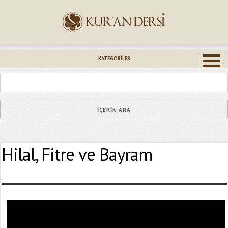
İsminiz (*)
KATEGORILER
Epostanız (*)
Hilal, Fitre ve Bayram
Yaşadığınız Hatanın Ayrıntıları
Bağlantıyı Gönderin