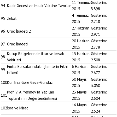
11 Temmuz
Gösterim:
94
Kadir Gecesi ve İmsak Vaktine Tavırlar
2015
3.398
4 Temmuz
Gösterim:
95
Zekat
2015
2.718
27 Haziran
Gösterim:
96
Oruç İbadeti 2
2015
2.971
20 Haziran
Gösterim:
97
Oruç İbadeti
2015
2.778
Kutup Bölgelerinde İftar ve İmsak
13 Haziran
Gösterim:
98
Vakitleri
2015
2.508
Emtia Borsalarındaki İşlemlerin Fıkhi
6 Haziran
Gösterim:
99
Hükmü
2015
2.677
30 Mayıs
Gösterim:
100
Kur’ân’a Göre Gece-Gündüz
2015
3.050
Prof. V. A. Yefimov’la Yapılan
23 Mayıs
Gösterim:
101
Toplantının Değerlendirilmesi
2015
2.604
16 Mayıs
Gösterim:
102
İsra ve Mirac
2015
2.524