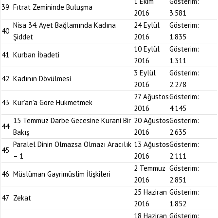
1 Ekim
Gösterim:
39
Fıtrat Zemininde Buluşma
2016
3.581
Nisa 34. Ayet Bağlamında Kadına
24 Eylül
Gösterim:
40
Şiddet
2016
1.835
10 Eylül
Gösterim:
41
Kurban İbadeti
2016
1.311
3 Eylül
Gösterim:
42
Kadının Dövülmesi
2016
2.278
27 Ağustos
Gösterim:
43
Kur’an’a Göre Hükmetmek
2016
4.145
15 Temmuz Darbe Gecesine Kurani Bir
20 Ağustos
Gösterim:
44
Bakış
2016
2.635
Paralel Dinin Olmazsa Olmazı Aracılık
13 Ağustos
Gösterim:
45
– 1
2016
2.111
2 Temmuz
Gösterim:
46
Müslüman Gayrimüslim İlişkileri
2016
2.851
25 Haziran
Gösterim:
47
Zekat
2016
1.852
18 Haziran
Gösterim: