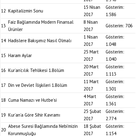
15 Nisan
Gösterim:
12
Kapitalizmin Sonu
2017
1.586
Faiz Bağlamında Modern Finansal
8 Nisan
13
Gösterim:
706
Ürünler
2017
1 Nisan
Gösterim:
14
Hadislere Bakışımız Nasıl Olmalı
2017
1.048
25 Mart
Gösterim:
15
Haram Aylar
2017
1.040
20 Mart
Gösterim:
16
Kur’an’cılık Tehlikesi 1.Bölüm
2017
1.113
11 Mart
Gösterim:
17
Din ve Devlet İlişkileri 1.Bölüm
2017
1.301
4 Mart
Gösterim:
18
Cuma Namazı ve Hutbe’si
2017
1.361
25 Şubat
Gösterim:
19
Kur’an’a Göre Sihir Kavramı
2017
2.774
Abese Suresi Bağlamında Nebi’mizin
18 Şubat
Gösterim:
20
Korunmuşluğu
2017
1.154