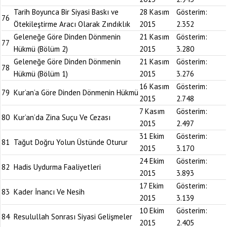
Tarih Boyunca Bir Siyasi Baskı ve
28 Kasım
Gösterim:
76
Ötekileştirme Aracı Olarak Zındıklık
2015
2.352
Geleneğe Göre Dinden Dönmenin
21 Kasım
Gösterim:
77
Hükmü (Bölüm 2)
2015
3.280
Geleneğe Göre Dinden Dönmenin
21 Kasım
Gösterim:
78
Hükmü (Bölüm 1)
2015
3.276
16 Kasım
Gösterim:
79
Kur’an’a Göre Dinden Dönmenin Hükmü
2015
2.748
7 Kasım
Gösterim:
80
Kur’an’da Zina Suçu Ve Cezası
2015
2.497
31 Ekim
Gösterim:
81
Tağut Doğru Yolun Üstünde Oturur
2015
3.170
24 Ekim
Gösterim:
82
Hadis Uydurma Faaliyetleri
2015
3.893
17 Ekim
Gösterim:
83
Kader İnancı Ve Nesih
2015
3.139
10 Ekim
Gösterim:
84
Resulullah Sonrası Siyasi Gelişmeler
2015
2.405