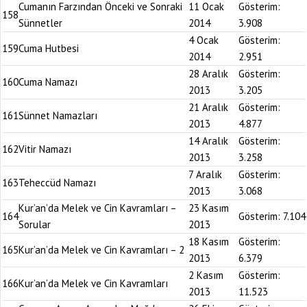
Cumanın Farzından Önceki ve Sonraki
11 Ocak
Gösterim:
158
Sünnetler
2014
3.908
4 Ocak
Gösterim:
159
Cuma Hutbesi
2014
2.951
28 Aralık
Gösterim:
160
Cuma Namazı
2013
3.205
21 Aralık
Gösterim:
161
Sünnet Namazları
2013
4.877
14 Aralık
Gösterim:
162
Vitir Namazı
2013
3.258
7 Aralık
Gösterim:
163
Teheccüd Namazı
2013
3.068
Kur’an’da Melek ve Cin Kavramları –
23 Kasım
164
Gösterim:
7.104
Sorular
2013
18 Kasım
Gösterim:
165
Kur’an’da Melek ve Cin Kavramları – 2
2013
6.379
2 Kasım
Gösterim:
166
Kur’an’da Melek ve Cin Kavramları
2013
11.523