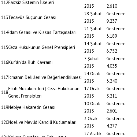
112
Faizsiz Sistemin İlkeleri
2015
2.610
28 Şubat
Gösterim:
113
Tecavüz Suçunun Cezası
2015
9.237
21 Şubat
Gösterim:
114
İdam Cezası ve Kıssas Tartışmaları
2015
3.189
14 Şubat
Gösterim:
115
Ceza Hukukunun Genel Prensipleri
2015
6.752
7 Şubat
Gösterim:
116
Kur’ân’da Ruh Kavramı
2015
4.035
24 Ocak
Gösterim:
117
İcmanın Delilleri ve Değerlendirilmesi
2015
3.240
Fıkıh Müzakereleri | Ceza Hukukunun
17 Ocak
Gösterim:
118
Genel Prensipleri
2015
5.211
10 Ocak
Gösterim:
119
Nebiye Hakaretin Cezası
2015
2.601
3 Ocak
Gösterim:
120
Noel ve Mevlid Kandili Kutlamalari
2015
4.277
27 Aralık
Gösterim: