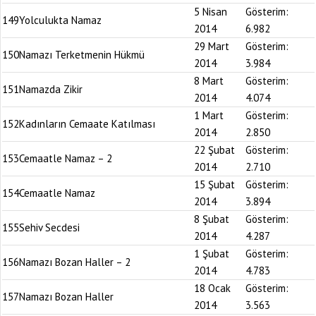
5 Nisan
Gösterim:
149
Yolculukta Namaz
2014
6.982
29 Mart
Gösterim:
150
Namazı Terketmenin Hükmü
2014
3.984
8 Mart
Gösterim:
151
Namazda Zikir
2014
4.074
1 Mart
Gösterim:
152
Kadınların Cemaate Katılması
2014
2.850
22 Şubat
Gösterim:
153
Cemaatle Namaz – 2
2014
2.710
15 Şubat
Gösterim:
154
Cemaatle Namaz
2014
3.894
8 Şubat
Gösterim:
155
Sehiv Secdesi
2014
4.287
1 Şubat
Gösterim:
156
Namazı Bozan Haller – 2
2014
4.783
18 Ocak
Gösterim:
157
Namazı Bozan Haller
2014
3.563