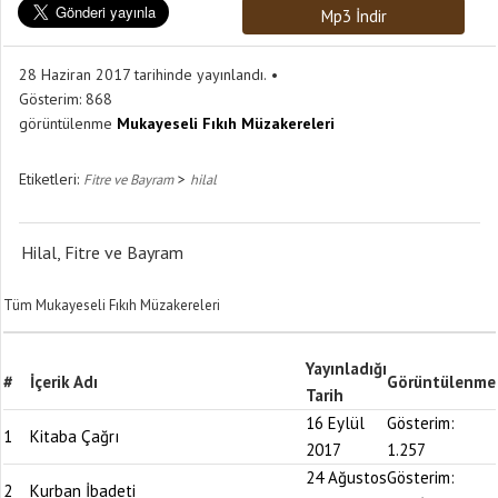
Mp3 İndir
28 Haziran 2017 tarihinde yayınlandı.
Gösterim:
868
görüntülenme
Mukayeseli Fıkıh Müzakereleri
Etiketleri:
>
Fitre ve Bayram
hilal
Hilal, Fitre ve Bayram
Tüm Mukayeseli Fıkıh Müzakereleri
Yayınladığı
#
İçerik Adı
Görüntülenme
Tarih
16 Eylül
Gösterim:
1
Kitaba Çağrı
2017
1.257
24 Ağustos
Gösterim:
2
Kurban İbadeti