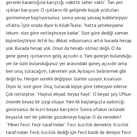
gecenin karanlığına karıştığı vakittir seher vakti”. Tan yeri
ışıkları karışıyor. O ışıkların ilk gelişinde küçük yıldızları
görmemeye başlıyorsunuz, sonra yavaş yavaaş kubbeleşiyor
ufukta. İşte orada diyor ki AllahTeala; “hatta yetebeyyene
lekum: size göre netleşinceye kadar”. Size göre dediği zaman
kişiselleştiriyor. Artık bu, dikkat ediyorsanız artık burada hesap
yok. Burada hesap yok. Onun da hesabı olmaz değil. O da
gene güneş ışınlarının geliş açısıdır o. Yani güneşin bulunduğu
yer ile sizin bulunduğunuz yer arasındaki güneş açısıdır ama
ben oruç tutacağım, takvimim yok. Ay başını belirlemek gibi
değil bu. Hergün sürekli değişiyor. Günler uzuyor, kısalıyor.
Diyor ki; size göre. Oruç tutacak kişiye göre tebeyyun ederse.
Çok netleşirse. “Haytul ebyad: beyaz hayt”. O beyaz şey. Ufkun
önünde beyaz bir çizgi oluşur. Yani ilk başlangıçta aydınlığı
görürsünüz de kızıl-beyaz karışıktır. Sonra ufukun üstünde
beyazlık net bir şekilde gözükmeye başlar. O da nereden?
“Minel fecri: fecir tarafından”. Fecr, kızıllık demektir. Kızıllık
tarafından. Fecir, kızıllık dediği için fecri kazib de deniyor fecri