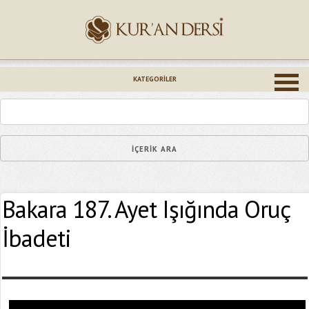
İsminiz (*)
KATEGORILER
Epostanız (*)
Bakara 187. Ayet Işığında Oruç
Yaşadığınız Hatanın Ayrıntıları
İbadeti
Bağlantıyı Gönderin