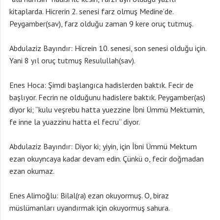
kitaplarda. Hicrerin 2. senesi farz olmuş Medine’de.
Peygamber(sav), farz olduğu zaman 9 kere oruç tutmuş.
Abdulaziz Bayındır: Hicrein 10. senesi, son senesi olduğu için.
Yani 8 yıl oruç tutmuş Resulullah(sav).
Enes Hoca: Şimdi başlangıca hadislerden baktık. Fecir de
başlıyor. Fecrin ne olduğunu hadislere baktık. Peygamber(as)
diyor ki; “kulu veşrebu hatta yuezzine İbni Ümmü Mektumin,
fe inne la yuazzinu hatta el fecru” diyor.
Abdulaziz Bayındır: Diyor ki; yiyin, için İbni Ümmü Mektum
ezan okuyncaya kadar devam edin. Çünkü o, fecir doğmadan
ezan okumaz.
Enes Alimoğlu: Bilal(ra) ezan okuyormuş. O, biraz
müslümanları uyandırmak için okuyormuş sahura.