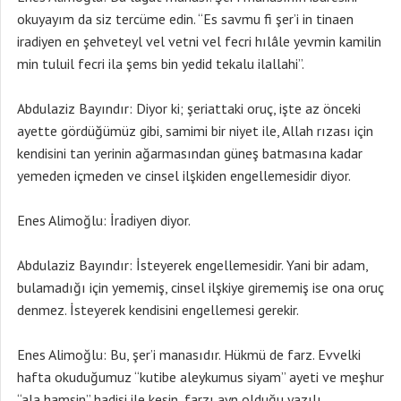
okuyayım da siz tercüme edin. “Es savmu fi şer’i in tinaen
iradiyen en şehveteyl vel vetni vel fecri hılâle yevmin kamilin
min tuluil fecri ila şems bin yedid tekalu ilallahi”.
Abdulaziz Bayındır: Diyor ki; şeriattaki oruç, işte az önceki
ayette gördüğümüz gibi, samimi bir niyet ile, Allah rızası için
kendisini tan yerinin ağarmasından güneş batmasına kadar
yemeden içmeden ve cinsel ilşkiden engellemesidir diyor.
Enes Alimoğlu: İradiyen diyor.
Abdulaziz Bayındır: İsteyerek engellemesidir. Yani bir adam,
bulamadığı için yememiş, cinsel ilşkiye girememiş ise ona oruç
denmez. İsteyerek kendisini engellemesi gerekir.
Enes Alimoğlu: Bu, şer’i manasıdır. Hükmü de farz. Evvelki
hafta okuduğumuz “kutibe aleykumus siyam” ayeti ve meşhur
“ala hamsin” hadisi ile kesin, farzı ayn olduğu yazılı