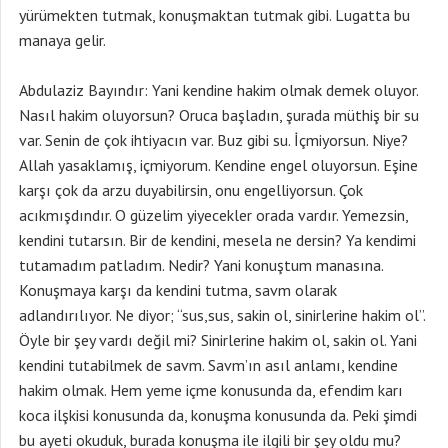
yürümekten tutmak, konuşmaktan tutmak gibi. Lugatta bu
manaya gelir.
Abdulaziz Bayındır: Yani kendine hakim olmak demek oluyor.
Nasıl hakim oluyorsun? Oruca başladın, şurada müthiş bir su
var. Senin de çok ihtiyacın var. Buz gibi su. İçmiyorsun. Niye?
Allah yasaklamış, içmiyorum. Kendine engel oluyorsun. Eşine
karşı çok da arzu duyabilirsin, onu engelliyorsun. Çok
acıkmışdındır. O güzelim yiyecekler orada vardır. Yemezsin,
kendini tutarsın. Bir de kendini, mesela ne dersin? Ya kendimi
tutamadım patladım. Nedir? Yani konuştum manasına.
Konuşmaya karşı da kendini tutma, savm olarak
adlandırılıyor. Ne diyor; “sus,sus, sakin ol, sinirlerine hakim ol”.
Öyle bir şey vardı değil mi? Sinirlerine hakim ol, sakin ol. Yani
kendini tutabilmek de savm. Savm’ın asıl anlamı, kendine
hakim olmak. Hem yeme içme konusunda da, efendim karı
koca ilşkisi konusunda da, konuşma konusunda da. Peki şimdi
bu ayeti okuduk, burada konuşma ile ilgili bir şey oldu mu?