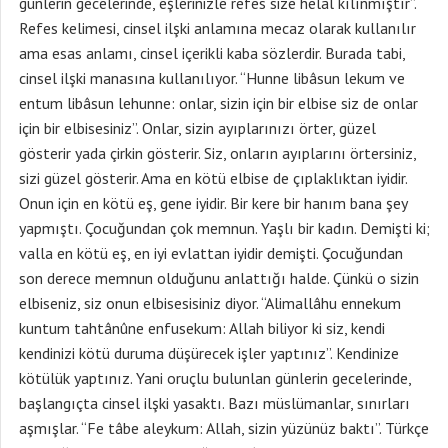
günlerin gecelerinde, eşlerinizle refes size helal kılınmıştır”.
Refes kelimesi, cinsel ilşki anlamına mecaz olarak kullanılır
ama esas anlamı, cinsel içerikli kaba sözlerdir. Burada tabi,
cinsel ilşki manasına kullanılıyor. “Hunne libâsun lekum ve
entum libâsun lehunne: onlar, sizin için bir elbise siz de onlar
için bir elbisesiniz”. Onlar, sizin ayıplarınızı örter, güzel
gösterir yada çirkin gösterir. Siz, onların ayıplarını örtersiniz,
sizi güzel gösterir. Ama en kötü elbise de çıplaklıktan iyidir.
Onun için en kötü eş, gene iyidir. Bir kere bir hanım bana şey
yapmıştı. Çocuğundan çok memnun. Yaşlı bir kadın. Demişti ki;
valla en kötü eş, en iyi evlattan iyidir demişti. Çocuğundan
son derece memnun olduğunu anlattığı halde. Çünkü o sizin
elbiseniz, siz onun elbisesisiniz diyor. “Alimallâhu ennekum
kuntum tahtânûne enfusekum: Allah biliyor ki siz, kendi
kendinizi kötü duruma düşürecek işler yaptınız”. Kendinize
kötülük yaptınız. Yani oruçlu bulunlan günlerin gecelerinde,
başlangıçta cinsel ilşki yasaktı. Bazı müslümanlar, sınırları
aşmışlar. “Fe tâbe aleykum: Allah, sizin yüzünüz baktı”. Türkçe