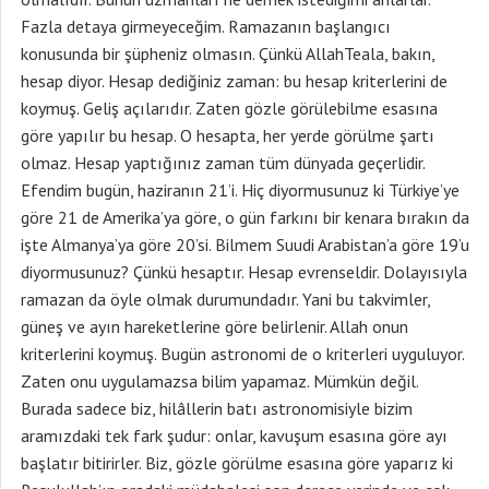
Fazla detaya girmeyeceğim. Ramazanın başlangıcı
konusunda bir şüpheniz olmasın. Çünkü AllahTeala, bakın,
hesap diyor. Hesap dediğiniz zaman: bu hesap kriterlerini de
koymuş. Geliş açılarıdır. Zaten gözle görülebilme esasına
göre yapılır bu hesap. O hesapta, her yerde görülme şartı
olmaz. Hesap yaptığınız zaman tüm dünyada geçerlidir.
Efendim bugün, haziranın 21’i. Hiç diyormusunuz ki Türkiye’ye
göre 21 de Amerika’ya göre, o gün farkını bir kenara bırakın da
işte Almanya’ya göre 20’si. Bilmem Suudi Arabistan’a göre 19’u
diyormusunuz? Çünkü hesaptır. Hesap evrenseldir. Dolayısıyla
ramazan da öyle olmak durumundadır. Yani bu takvimler,
güneş ve ayın hareketlerine göre belirlenir. Allah onun
kriterlerini koymuş. Bugün astronomi de o kriterleri uyguluyor.
Zaten onu uygulamazsa bilim yapamaz. Mümkün değil.
Burada sadece biz, hilâllerin batı astronomisiyle bizim
aramızdaki tek fark şudur: onlar, kavuşum esasına göre ayı
başlatır bitirirler. Biz, gözle görülme esasına göre yaparız ki