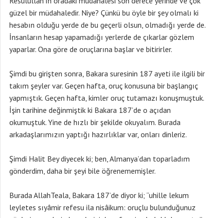
Resulullah’ın oradaki müdahalesi son derece yerinde ve çok
güzel bir müdahaledir. Niye? Çünkü bu öyle bir şey olmalı ki
hesabın olduğu yerde de bu geçerli olsun, olmadığı yerde de.
İnsanların hesap yapamadığı yerlerde de çıkarlar gözlem
yaparlar. Ona göre de oruçlarına başlar ve bitirirler.
Şimdi bu girişten sonra, Bakara suresinin 187 ayeti ile ilgili bir
takım şeyler var. Geçen hafta, oruç konusuna bir başlangıç
yapmıştık. Geçen hafta, kimler oruç tutamazı konuşmuştuk.
İşin tarihine değinmiştik ki Bakara 187’de o açıdan
okumuştuk. Yine de hızlı bir şekilde okuyalım. Burada
arkadaşlarımızın yaptığı hazırlıklar var, onları dinleriz.
Şimdi Halit Bey diyecek ki; ben, Almanya’dan toparladım
gönderdim, daha bir şeyi bile öğrenememişler.
Burada AllahTeala, Bakara 187’de diyor ki; “uhille lekum
leyletes sıyâmir refesu ila nisâikum: oruçlu bulunduğunuz