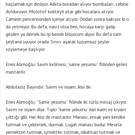
haşlamak için dinliyor. Adeta buradan alıyor bombaları, cebine
dolduruyor. Molotof kokteyli atar gibi hocalara atıyor.
Caminin penceresinden içeriye atıyor. Ondan sonra bakıyor ki o
da yetmiyor. Bu defa, nasıl olsa ben, hocaya karşı galip
geldim ya demek bu işi bende biliyorum diyor. Bu defa tam
şeytana uyuyor orada. Sınırı aşarak lüzumsuz şeyler
söylemeye başlıyor.
Enes Alimoğlu: Savm kelimesi, “same yesumu” fiilinden gelen
mastardır.
Abdulaziz Bayındır: Savm ve siyam, ikisi de.
Enes Alimoğlu: “Same yesumu” fiilinde iki türlü mesaj çıkıyor.
Savm ve siyam diye. Tıpkı “kame yekumu”dan kaim ve kıyam
çıktığı gibi. Her ikisi de mastardır. Manası, imsak yani kendini
tutmak ve çekinmek, durmak. Lugat manası budur. Mesela
yemekten tutmak, içmekten tutmak, nikahtan tutmak ve