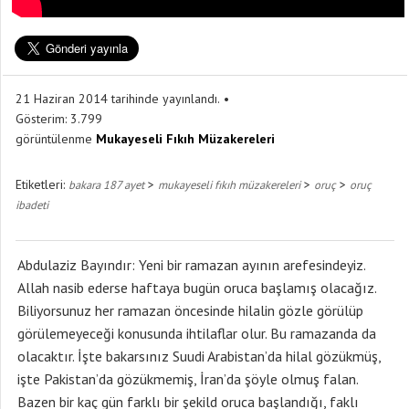
21 Haziran 2014 tarihinde yayınlandı.
Gösterim:
3.799
görüntülenme
Mukayeseli Fıkıh Müzakereleri
Etiketleri:
>
>
>
bakara 187 ayet
mukayeseli fıkıh müzakereleri
oruç
oruç
ibadeti
Abdulaziz Bayındır: Yeni bir ramazan ayının arefesindeyiz.
Allah nasib ederse haftaya bugün oruca başlamış olacağız.
Biliyorsunuz her ramazan öncesinde hilalin gözle görülüp
görülemeyeceği konusunda ihtilaflar olur. Bu ramazanda da
olacaktır. İşte bakarsınız Suudi Arabistan’da hilal gözükmüş,
işte Pakistan’da gözükmemiş, İran’da şöyle olmuş falan.
Bazen bir kaç gün farklı bir şekild oruca başlandığı, faklı