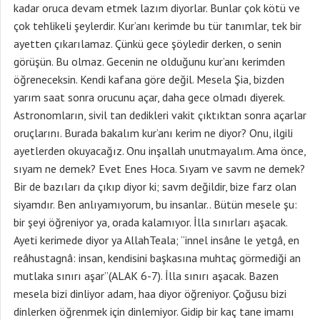
kadar oruca devam etmek lazım diyorlar. Bunlar çok kötü ve
çok tehlikeli şeylerdir. Kur’anı kerimde bu tür tanımlar, tek bir
ayetten çıkarılamaz. Çünkü gece şöyledir derken, o senin
görüşün. Bu olmaz. Gecenin ne olduğunu kur’anı kerimden
öğreneceksin. Kendi kafana göre değil. Mesela Şia, bizden
yarım saat sonra orucunu açar, daha gece olmadı diyerek.
Astronomların, sivil tan dedikleri vakit çıktıktan sonra açarlar
oruçlarını. Burada bakalım kur’anı kerim ne diyor? Onu, ilgili
ayetlerden okuyacağız. Onu inşallah unutmayalım. Ama önce,
sıyam ne demek? Evet Enes Hoca. Sıyam ve savm ne demek?
Bir de bazıları da çıkıp diyor ki; savm değildir, bize farz olan
siyamdır. Ben anlıyamıyorum, bu insanlar.. Bütün mesele şu:
bir şeyi öğreniyor ya, orada kalamıyor. İlla sınırları aşacak.
Ayeti kerimede diyor ya AllahTeala; “innel insâne le yetgâ, en
reâhustagnâ: insan, kendisini başkasına muhtaç görmediği an
mutlaka sınırı aşar”(ALAK 6-7). İlla sınırı aşacak. Bazen
mesela bizi dinliyor adam, haa diyor öğreniyor. Çoğusu bizi
dinlerken öğrenmek için dinlemiyor. Gidip bir kaç tane imamı