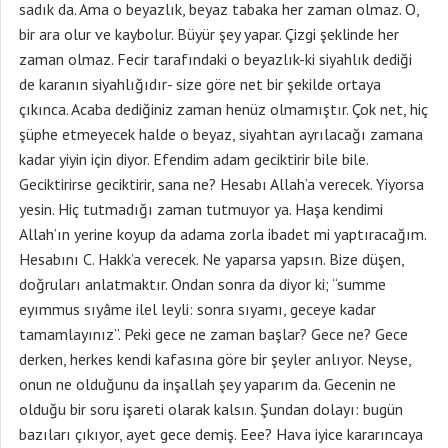
sadık da. Ama o beyazlık, beyaz tabaka her zaman olmaz. O,
bir ara olur ve kaybolur. Büyür şey yapar. Çizgi şeklinde her
zaman olmaz. Fecir tarafındaki o beyazlık-ki siyahlık dediği
de karanın siyahlığıdır- size göre net bir şekilde ortaya
çıkınca. Acaba dediğiniz zaman henüz olmamıştır. Çok net, hiç
şüphe etmeyecek halde o beyaz, siyahtan ayrılacağı zamana
kadar yiyin için diyor. Efendim adam geciktirir bile bile.
Geciktirirse geciktirir, sana ne? Hesabı Allah’a verecek. Yiyorsa
yesin. Hiç tutmadığı zaman tutmuyor ya. Haşa kendimi
Allah’ın yerine koyup da adama zorla ibadet mi yaptıracağım.
Hesabını C. Hakk’a verecek. Ne yaparsa yapsın. Bize düşen,
doğruları anlatmaktır. Ondan sonra da diyor ki; “summe
eyımmus sıyâme ilel leyli: sonra sıyamı, geceye kadar
tamamlayınız”. Peki gece ne zaman başlar? Gece ne? Gece
derken, herkes kendi kafasına göre bir şeyler anlıyor. Neyse,
onun ne olduğunu da inşallah şey yaparım da. Gecenin ne
olduğu bir soru işareti olarak kalsın. Şundan dolayı: bugün
bazıları çıkıyor, ayet gece demiş. Eee? Hava iyice kararıncaya