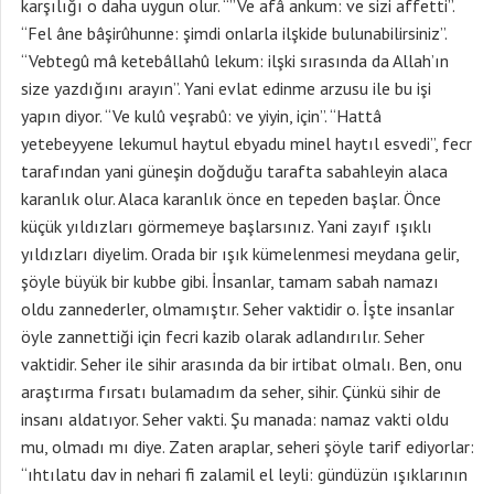
karşılığı o daha uygun olur. “”Ve afâ ankum: ve sizi affetti”.
“Fel âne bâşirûhunne: şimdi onlarla ilşkide bulunabilirsiniz”.
“Vebtegû mâ ketebâllahû lekum: ilşki sırasında da Allah’ın
size yazdığını arayın”. Yani evlat edinme arzusu ile bu işi
yapın diyor. “Ve kulû veşrabû: ve yiyin, için”. “Hattâ
yetebeyyene lekumul haytul ebyadu minel haytıl esvedi”, fecr
tarafından yani güneşin doğduğu tarafta sabahleyin alaca
karanlık olur. Alaca karanlık önce en tepeden başlar. Önce
küçük yıldızları görmemeye başlarsınız. Yani zayıf ışıklı
yıldızları diyelim. Orada bir ışık kümelenmesi meydana gelir,
şöyle büyük bir kubbe gibi. İnsanlar, tamam sabah namazı
oldu zannederler, olmamıştır. Seher vaktidir o. İşte insanlar
öyle zannettiği için fecri kazib olarak adlandırılır. Seher
vaktidir. Seher ile sihir arasında da bir irtibat olmalı. Ben, onu
araştırma fırsatı bulamadım da seher, sihir. Çünkü sihir de
insanı aldatıyor. Seher vakti. Şu manada: namaz vakti oldu
mu, olmadı mı diye. Zaten araplar, seheri şöyle tarif ediyorlar:
“ıhtılatu dav in nehari fi zalamil el leyli: gündüzün ışıklarının