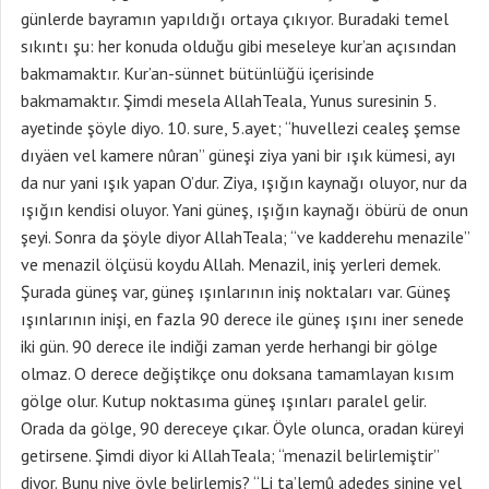
günlerde bayramın yapıldığı ortaya çıkıyor. Buradaki temel
sıkıntı şu: her konuda olduğu gibi meseleye kur’an açısından
bakmamaktır. Kur’an-sünnet bütünlüğü içerisinde
bakmamaktır. Şimdi mesela AllahTeala, Yunus suresinin 5.
ayetinde şöyle diyo. 10. sure, 5.ayet; “huvellezi cealeş şemse
dıyäen vel kamere nûran” güneşi ziya yani bir ışık kümesi, ayı
da nur yani ışık yapan O’dur. Ziya, ışığın kaynağı oluyor, nur da
ışığın kendisi oluyor. Yani güneş, ışığın kaynağı öbürü de onun
şeyi. Sonra da şöyle diyor AllahTeala; “ve kadderehu menazile”
ve menazil ölçüsü koydu Allah. Menazil, iniş yerleri demek.
Şurada güneş var, güneş ışınlarının iniş noktaları var. Güneş
ışınlarının inişi, en fazla 90 derece ile güneş ışını iner senede
iki gün. 90 derece ile indiği zaman yerde herhangi bir gölge
olmaz. O derece değiştikçe onu doksana tamamlayan kısım
gölge olur. Kutup noktasıma güneş ışınları paralel gelir.
Orada da gölge, 90 dereceye çıkar. Öyle olunca, oradan küreyi
getirsene. Şimdi diyor ki AllahTeala; “menazil belirlemiştir”
diyor. Bunu niye öyle belirlemiş? “Li ta’lemû adedes sinine vel