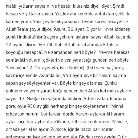
hisâb: yılların sayısını ve hesabı bilesiniz diye” diyor. Şimdi
hesap ve yılların sayısı. Yıl, kur’anı kerimde anlatılan şekli ile
kameri yıldır. Yani şeyde biliyorsunuz Tevbe suresi 36.ayette
AllahTeala şöyle diyor, 9.sure, 36. ayet. Diyor ki; “inne iddeteş
şuhûri inddallâhisnâ aşera şehren: ayların sayısı Allah katında
12 aydır” diyor. “Fi kitâbillah: Allah’ın kitabında/Allah’ın
koyduğu hesapta”. Ne zamandan beri böyle? “Yevme halakas
semâvâti vel ard” gökleri ve yeri yarattığı günden beri böyle.
Yani aylar 12. Dolayısıyla, işte Nuh(as), 950 sene yaşamış
kavmi içerisinde. Aslında bu, 950 aydır diye bir takım saçma
sapan şey söyleyenler var. Böyle bir şey olamaz. Çünkü
göklerin ve yerin yaratıldığı günden beri Allah katında ayların
sayısı 12. Nuh(as)’ın yaşını da bildiren AllahTeala olduğuna
göre, öyle 950 ay gibi herhangi bir şey söylenemez. “Minhâ
erbeatun hurum” bunlardan dördü haram aylardır ki haram
aylar: üçü hac aylarıdır. Zilkade, zilhicce, muharrem. Zilhicce,
ortada yer alan aydır. Zilhicce, içinde haccı barındıran
anlamına geliyor kelime anlamıyla. Bir de recep ayıdır. O üç