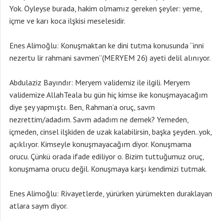
Yok. Öyleyse burada, hakim olmamız gereken şeyler: yeme,
içme ve karı koca ilşkisi meselesidir.
Enes Alimoğlu: Konuşmaktan ke dini tutma konusunda “inni
nezertu lir rahmani savmen”(MERYEM 26) ayeti delil alınıyor.
Abdulaziz Bayındır: Meryem validemiz ile ilgili. Meryem
validemize AllahTeala bu gün hiç kimse ike konuşmayacağım
diye şey yapmıştı. Ben, Rahman’a oruç, savm
nezrettim/adadım. Savm adadım ne demek? Yemeden,
içmeden, cinsel ilşkiden de uzak kalabilirsin, başka şeyden..yok,
açıklıyor. Kimseyle konuşmayacağım diyor. Konuşmama
orucu. Çünkü orada ifade ediliyor o. Bizim tuttuğumuz oruç,
konuşmama orucu değil. Konuşmaya karşı kendimizi tutmak.
Enes Alimoğlu: Rivayetlerde, yürürken yürümekten duraklayan
atlara saym diyor.