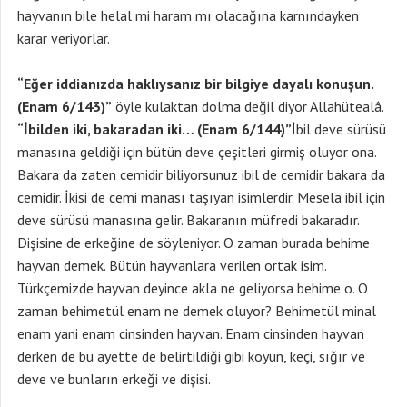
hayvanın bile helal mi haram mı olacağına karnındayken
karar veriyorlar.
“Eğer iddianızda haklıysanız bir bilgiye dayalı konuşun.
(Enam 6/143)”
öyle kulaktan dolma değil diyor Allahütealâ.
“İbilden iki, bakaradan iki… (Enam 6/144)”
İbil deve sürüsü
manasına geldiği için bütün deve çeşitleri girmiş oluyor ona.
Bakara da zaten cemidir biliyorsunuz ibil de cemidir bakara da
cemidir. İkisi de cemi manası taşıyan isimlerdir. Mesela ibil için
deve sürüsü manasına gelir. Bakaranın müfredi bakaradır.
Dişisine de erkeğine de söyleniyor. O zaman burada behime
hayvan demek. Bütün hayvanlara verilen ortak isim.
Türkçemizde hayvan deyince akla ne geliyorsa behime o. O
zaman behimetül enam ne demek oluyor? Behimetül minal
enam yani enam cinsinden hayvan. Enam cinsinden hayvan
derken de bu ayette de belirtildiği gibi koyun, keçi, sığır ve
deve ve bunların erkeği ve dişisi.