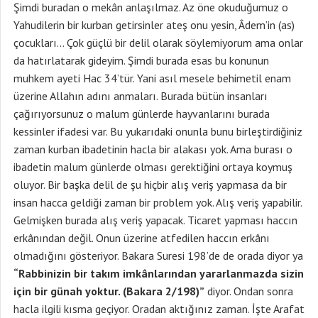
Şimdi buradan o mekân anlaşılmaz. Az öne okuduğumuz o
Yahudilerin bir kurban getirsinler ateş onu yesin, Âdem’in (as)
çocukları… Çok güçlü bir delil olarak söylemiyorum ama onlar
da hatırlatarak gideyim. Şimdi burada esas bu konunun
muhkem ayeti Hac 34’tür. Yani asıl mesele behimetil enam
üzerine Allahın adını anmaları. Burada bütün insanları
çağırıyorsunuz o malum günlerde hayvanlarını burada
kessinler ifadesi var. Bu yukarıdaki onunla bunu birleştirdiğiniz
zaman kurban ibadetinin hacla bir alakası yok. Ama burası o
ibadetin malum günlerde olması gerektiğini ortaya koymuş
oluyor. Bir başka delil de şu hiçbir alış veriş yapmasa da bir
insan hacca geldiği zaman bir problem yok. Alış veriş yapabilir.
Gelmişken burada alış veriş yapacak. Ticaret yapması haccın
erkânından değil. Onun üzerine atfedilen haccın erkânı
olmadığını gösteriyor. Bakara Suresi 198’de de orada diyor ya
“Rabbinizin bir takım imkânlarından yararlanmazda sizin
için bir günah yoktur. (Bakara 2/198)”
diyor. Ondan sonra
hacla ilgili kısma geçiyor. Oradan aktığınız zaman. İşte Arafat