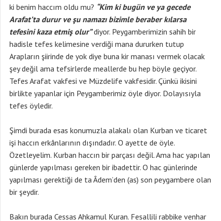
ki benim haccım oldu mu?
“Kim ki bugün ve ya gecede
Arafat’ta durur ve şu namazı bizimle beraber kılarsa
tefesini kaza etmiş olur”
diyor. Peygamberimizin sahih bir
hadisle tefes kelimesine verdiği mana dururken tutup
Arapların şiirinde de yok diye buna kir manası vermek olacak
şey değil ama tefsirlerde meallerde bu hep böyle geçiyor.
Tefes Arafat vakfesi ve Müzdelife vakfesidir. Çünkü ikisini
birlikte yapanlar için Peygamberimiz öyle diyor. Dolayısıyla
tefes öyledir.
Şimdi burada esas konumuzla alakalı olan Kurban ve ticaret
işi haccın erkânlarının dışındadır. O ayette de öyle.
Özetleyelim. Kurban haccın bir parçası değil. Ama hac yapılan
günlerde yapılması gereken bir ibadettir. O hac günlerinde
yapılması gerektiği de ta Âdem’den (as) son peygambere olan
bir şeydir.
Bakın burada Cessas Ahkamul Kuran. Fesallili rabbike venhar