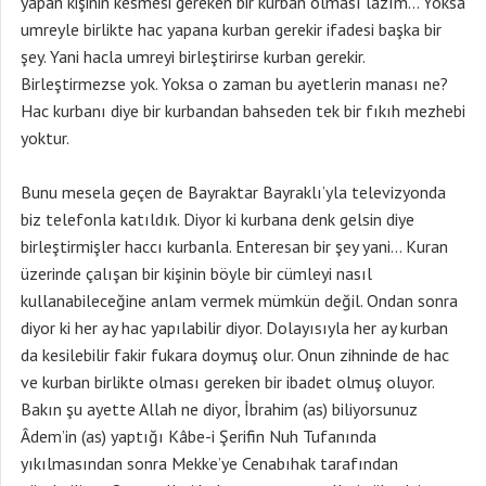
yapan kişinin kesmesi gereken bir kurban olması lazım… Yoksa
umreyle birlikte hac yapana kurban gerekir ifadesi başka bir
şey. Yani hacla umreyi birleştirirse kurban gerekir.
Birleştirmezse yok. Yoksa o zaman bu ayetlerin manası ne?
Hac kurbanı diye bir kurbandan bahseden tek bir fıkıh mezhebi
yoktur.
Bunu mesela geçen de Bayraktar Bayraklı’yla televizyonda
biz telefonla katıldık. Diyor ki kurbana denk gelsin diye
birleştirmişler haccı kurbanla. Enteresan bir şey yani… Kuran
üzerinde çalışan bir kişinin böyle bir cümleyi nasıl
kullanabileceğine anlam vermek mümkün değil. Ondan sonra
diyor ki her ay hac yapılabilir diyor. Dolayısıyla her ay kurban
da kesilebilir fakir fukara doymuş olur. Onun zihninde de hac
ve kurban birlikte olması gereken bir ibadet olmuş oluyor.
Bakın şu ayette Allah ne diyor, İbrahim (as) biliyorsunuz
Âdem’in (as) yaptığı Kâbe-i Şerifin Nuh Tufanında
yıkılmasından sonra Mekke’ye Cenabıhak tarafından