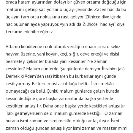
orada haram aylarından dolayı bir güven ortamı doğduğu için
mallarını getirip satıyorlar o üç ay içerisinde. Zaten hac da bu
üç ayın tam orta noktasına rast geliyor. Zilhicce diye içinde
hac bulunan ayda yapılıyor. Ayın adı da Zilhicce “hac ayı” diye
tercüme edebileceğimiz.
Allahın kendilerine rızık olarak verdiği o enam cinsi o sekiz
hayvan üzerine, yani koyun, keçi, sığır, deve erkeği ve dişisi
besmeleyi çeksinler burada yani kessinler. Ne zaman
kessinler? Malum günlerde. Şu günlerde demiyor İbrahim (as).
Demek ki Âdem’den (as) itibaren bu kurbanlar aynı günde
kesiliyormuş. Bir kere mastar olduğu belli… İsmi mekân
olmayacağı da belli. Çünkü malum günlerde gelsin burada
kessin dediğine göre başka zamanlar da başka yerlerde
kestikleri anlaşılır. Daha önce başka yerde kestikleri anlaşılır.
Tabi gelmeyenlerin de o malum günlerde kestiği… O zaman
burada ismi zaman ve ismi mekân olduğu anlaşılıyor. İsmi
zaman olduğu şundan anlaşılıyor ismi zaman ve mastar mimi