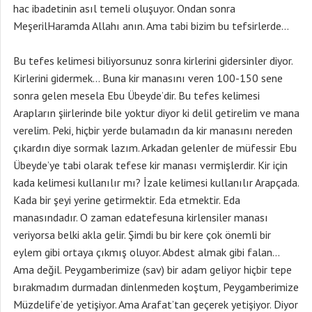
hac ibadetinin asıl temeli oluşuyor. Ondan sonra
MeşerilHaramda Allahı anın. Ama tabi bizim bu tefsirlerde…
Bu tefes kelimesi biliyorsunuz sonra kirlerini gidersinler diyor.
Kirlerini gidermek… Buna kir manasını veren 100-150 sene
sonra gelen mesela Ebu Übeyde’dir. Bu tefes kelimesi
Arapların şiirlerinde bile yoktur diyor ki delil getirelim ve mana
verelim. Peki, hiçbir yerde bulamadın da kir manasını nereden
çıkardın diye sormak lazım. Arkadan gelenler de müfessir Ebu
Übeyde’ye tabi olarak tefese kir manası vermişlerdir. Kir için
kada kelimesi kullanılır mı? İzale kelimesi kullanılır Arapçada.
Kada bir şeyi yerine getirmektir. Eda etmektir. Eda
manasındadır. O zaman edatefesuna kirlensiler manası
veriyorsa belki akla gelir. Şimdi bu bir kere çok önemli bir
eylem gibi ortaya çıkmış oluyor. Abdest almak gibi falan…
Ama değil. Peygamberimize (sav) bir adam geliyor hiçbir tepe
bırakmadım durmadan dinlenmeden koştum, Peygamberimize
Müzdelife’de yetişiyor. Ama Arafat’tan geçerek yetişiyor. Diyor