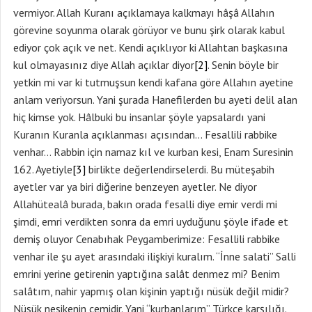
vermiyor. Allah Kuranı açıklamaya kalkmayı hâşâ Allahın
görevine soyunma olarak görüyor ve bunu şirk olarak kabul
ediyor çok açık ve net. Kendi açıklıyor ki Allahtan başkasına
kul olmayasınız diye Allah açıklar diyor
[2]
. Senin böyle bir
yetkin mi var ki tutmuşsun kendi kafana göre Allahın ayetine
anlam veriyorsun. Yani şurada Hanefilerden bu ayeti delil alan
hiç kimse yok. Hâlbuki bu insanlar şöyle yapsalardı yani
Kuranın Kuranla açıklanması açısından… Fesallili rabbike
venhar… Rabbin için namaz kıl ve kurban kesi, Enam Suresinin
162. Ayetiyle
[3]
birlikte değerlendirselerdi. Bu müteşabih
ayetler var ya biri diğerine benzeyen ayetler. Ne diyor
Allahütealâ burada, bakın orada fesalli diye emir verdi mi
şimdi, emri verdikten sonra da emri uyduğunu şöyle ifade et
demiş oluyor Cenabıhak Peygamberimize: Fesallili rabbike
venhar ile şu ayet arasındaki ilişkiyi kuralım. “İnne salati” Salli
emrini yerine getirenin yaptığına salât denmez mi? Benim
salâtım, nahir yapmış olan kişinin yaptığı nüsük değil midir?
Nüsük nesikenin cemidir. Yani “kurbanlarım” Türkçe karşılığı.