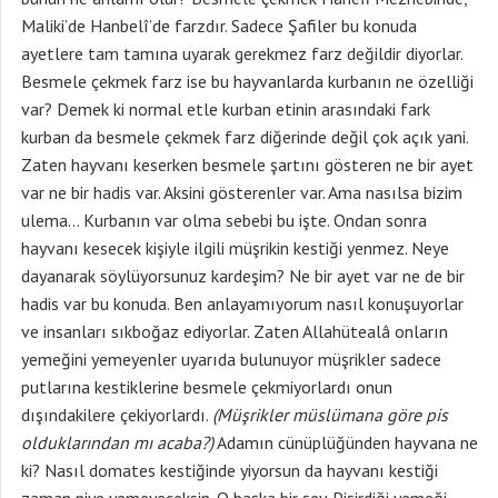
Maliki’de Hanbelî’de farzdır. Sadece Şafiler bu konuda
ayetlere tam tamına uyarak gerekmez farz değildir diyorlar.
Besmele çekmek farz ise bu hayvanlarda kurbanın ne özelliği
var? Demek ki normal etle kurban etinin arasındaki fark
kurban da besmele çekmek farz diğerinde değil çok açık yani.
Zaten hayvanı keserken besmele şartını gösteren ne bir ayet
var ne bir hadis var. Aksini gösterenler var. Ama nasılsa bizim
ulema… Kurbanın var olma sebebi bu işte. Ondan sonra
hayvanı kesecek kişiyle ilgili müşrikin kestiği yenmez. Neye
dayanarak söylüyorsunuz kardeşim? Ne bir ayet var ne de bir
hadis var bu konuda. Ben anlayamıyorum nasıl konuşuyorlar
ve insanları sıkboğaz ediyorlar. Zaten Allahütealâ onların
yemeğini yemeyenler uyarıda bulunuyor müşrikler sadece
putlarına kestiklerine besmele çekmiyorlardı onun
dışındakilere çekiyorlardı.
(Müşrikler müslümana göre pis
olduklarından mı acaba?)
Adamın cünüplüğünden hayvana ne
ki? Nasıl domates kestiğinde yiyorsun da hayvanı kestiği