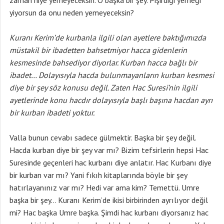
zaman niye yemeyeceksin. O başka bir şey. Pişirdiği yemeği
yiyorsun da onu neden yemeyeceksin?
Kuranı Kerim’de kurbanla ilgili olan ayetlere baktığımızda
müstakil bir ibadetten bahsetmiyor hacca gidenlerin
kesmesinde bahsediyor diyorlar. Kurban hacca bağlı bir
ibadet… Dolayısıyla hacda bulunmayanların kurban kesmesi
diye bir şey söz konusu değil. Zaten Hac Suresi’nin ilgili
ayetlerinde konu hacdır dolayısıyla başlı başına hacdan ayrı
bir kurban ibadeti yoktur.
Valla bunun cevabı sadece gülmektir. Başka bir şey değil.
Hacda kurban diye bir şey var mı? Bizim tefsirlerin hepsi Hac
Suresinde geçenleri hac kurbanı diye anlatır. Hac Kurbanı diye
bir kurban var mı? Yani fıkıh kitaplarında böyle bir şey
hatırlayanınız var mı? Hedi var ama kim? Temettü. Umre
başka bir şey… Kuranı Kerim’de ikisi birbirinden ayrılıyor değil
mi? Hac başka Umre başka. Şimdi hac kurbanı diyorsanız hac