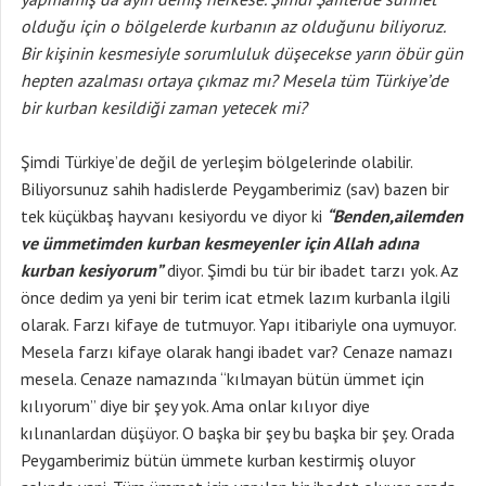
olduğu için o bölgelerde kurbanın az olduğunu biliyoruz.
Bir kişinin kesmesiyle sorumluluk düşecekse yarın öbür gün
hepten azalması ortaya çıkmaz mı? Mesela tüm Türkiye’de
bir kurban kesildiği zaman yetecek mi?
Şimdi Türkiye’de değil de yerleşim bölgelerinde olabilir.
Biliyorsunuz sahih hadislerde Peygamberimiz (sav) bazen bir
tek küçükbaş hayvanı kesiyordu ve diyor ki
“Benden,ailemden
ve ümmetimden kurban kesmeyenler için Allah adına
kurban kesiyorum”
diyor. Şimdi bu tür bir ibadet tarzı yok. Az
önce dedim ya yeni bir terim icat etmek lazım kurbanla ilgili
olarak. Farzı kifaye de tutmuyor. Yapı itibariyle ona uymuyor.
Mesela farzı kifaye olarak hangi ibadet var? Cenaze namazı
mesela. Cenaze namazında “kılmayan bütün ümmet için
kılıyorum” diye bir şey yok. Ama onlar kılıyor diye
kılınanlardan düşüyor. O başka bir şey bu başka bir şey. Orada
Peygamberimiz bütün ümmete kurban kestirmiş oluyor