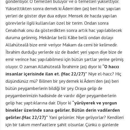
gönderiliyor. O temelleri buluyor ve o temelleri yükseltiyor.
Yükselttikten sonra demek ki Âdem’den (as) beri hac yapılan
yerleri de göster diye dua ediyor. Mensek de hacda yapılan
görevlerle ilgili kullanılan özel bir terim. Ondan sonra
Cenabıhak onu da gösterdikten sonra artık hac yapılabilecek
duruma gelinmiş. Mekânlar belli Kâbe belli ondan dolayı
Allahütealâ bize emir veriyor Makam da cemi bir kelimedir.
İbrahim durduğu yerlerde siz de ibadet yeri yapın diye bize de
emir verince hac yapılabilmesi için bütün şartlar yerine gelmiş
oluyor. O zaman Allahütealâ İbrahim’e (as) diyor ki
“O haccı
insanlar içerisinde ilan et. (Hac 22/27)”
Niye el-hacc? Hiç
düşündünüz mü? Bilinen bir şey demek ki Âdem’den (as) beri
bütün peygamberlerin bildiği bir şey. Oraya gelip de
peygamberimizin hadisinde de vardır diğer peygamberlerin
gelip hac yaptıklarına dair. Diyor ki
“yürüyerek ve yorgun
binekler üzerinde sana gelirler. Bütün derin vadilerden
gelirler.(Hac 22/27)”
Yani gelsinler. Niye geliyorlar? Kendileri
için bir takım menfaatlere şahit olsunlar. Çünkü o günlerde