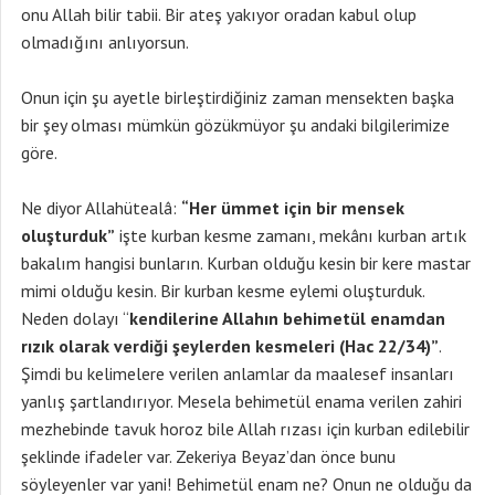
onu Allah bilir tabii. Bir ateş yakıyor oradan kabul olup
olmadığını anlıyorsun.
Onun için şu ayetle birleştirdiğiniz zaman mensekten başka
bir şey olması mümkün gözükmüyor şu andaki bilgilerimize
göre.
Ne diyor Allahütealâ:
“Her ümmet için bir mensek
oluşturduk”
işte kurban kesme zamanı, mekânı kurban artık
bakalım hangisi bunların. Kurban olduğu kesin bir kere mastar
mimi olduğu kesin. Bir kurban kesme eylemi oluşturduk.
Neden dolayı “
kendilerine Allahın behimetül enamdan
rızık olarak verdiği şeylerden kesmeleri (Hac 22/34)”
.
Şimdi bu kelimelere verilen anlamlar da maalesef insanları
yanlış şartlandırıyor. Mesela behimetül enama verilen zahiri
mezhebinde tavuk horoz bile Allah rızası için kurban edilebilir
şeklinde ifadeler var. Zekeriya Beyaz’dan önce bunu
söyleyenler var yani! Behimetül enam ne? Onun ne olduğu da