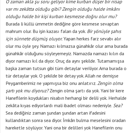
O zaman akla şu soru geliyor kime kurban düşer bir nisap
var mı zekâtta olduğu gibi? Zengin olduğu halde imkânı
olduğu halde bir kişi kurban kesmezse doğru olur mu?
Burada li küllü ümmetin dediğine göre kesmese sevaptan
mahrum olur. Bu işin kazası falan da yok.
Bir yönüyle şahıs
için sünnete düşmüş oluyor.
Yapan herkes farz sevabı alır
olur mu öyle şey. Namazı kılmazsa günahkâr olur ama burada
günahkâr olduğunu söyleyemeyiz. Namazda namazı kılın da
diyor namazı kıl da diyor. Oruç da aynı şekilde. Tutamamışsa
başka zaman tutsun gibi tüm detaylar veriliyor. Ama burada o
tür detaylar yok. O şekilde bir detay yok. Allah ne demişse
Peygamberimiz ne yapmışsa biz onu anlatırız.
Zengin olma
şartı yok mu diyoruz?
Zengin olma şartı da yok. Yani bir kere
Hanefilerin koydukları nisabın herhangi bir delili yok. Herhalde
zekâta kıyas ediyorlardı mali ibadet olması nedeniyle.
Sea?
Sea dediğiniz zaman şundan şundan artan ifadesini
kullandıktan sonra sea diyor. İmkân bulma meselesini oradan
hareketle söylüyor. Yani ona bir delilleri yok Hanefilerin onu