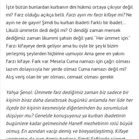
İşte bütün bunlardan kurbanın dini hükmü ortaya çıkıyor değil
mi? Farz olduğu açıkça belli.
Farzı ayın mı farzı kifaye mi?
Ne
ayın ne de gayın! Şimdi bu kurban ibadeti farklı bir ibadet…
Likulli ümmetin dedi değil mi? O dendiği zaman mensek
dediğimiz zaman likummi şahsin değil yani. “Her ümmet için.”
Farzı kifayeye denk geliyor ama bu öyle bir şey ki bizim
yerleşmiş şeylerden hiçbirine uymuyor. Ama gene en yakını
farzı kifaye. Fark var. Mesela Cuma namazı için çağrı olması
lazım dolayısıyla her yerde olmaz Cuma namazı değil mi?
Alış veriş olan bir yer olması, cemaat olması gerekir.
Yahya Şenol: Ümmete farz dediğimiz zaman biz sadece bir
kişinin biraz daha daraltırsak bugünkü anlamda her ilde her
ilçede bir kişinin kesmesiyle diğerlerinden bu sorumluluk
düşüyor mu? Genelde konuşuyoruz ya kurban ibadetinin
bugünlere kadar gelmesinde Hanefi mezhebinin rolü büyük
olmuş. En azından vacip demiş ve bireyselleştirmiş. Kifaye
yapmamış da ayın demiş herkese. Şimdi Şafilerde sünnet