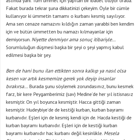
aslında yani. Tüm ümmet için yapılan bir ibadet oluyor orada.
Fakat burada tekrar şuna dikkatinizi çekeyim. Öyle bir cümle
kullanıyor ki ümmetin tamamı o kurbanı kesmiş sayılıyor.
Ama sen cenaze namazını kıldığın zaman yarabbi ben kendim
için ve bütün ümmetten bu namazı kılmayanlar için
demiyorsun.
Niyette denmiyor ama sonuç itibariyle…
Sorumluluğun düşmesi başka bir şeyi o şeyi yapmış kabul
edilmesi başka bir şey.
Ben de hani bunu ilan ettikten sonra kalkıp ya nasıl olsa
kesen var artık kesmemize gerek yok deyip insanlar
bırakırsa…
Burada şunu söylemek zorundasınız, bunu kesmek
farz, bir kere Peygamberimiz (sav) Medine’de her yıl istisnasız
kesmiştir. On yıl boyunca kesmiştir. Hacca gittiği zaman
kesmiştir. Hudeybiye’de de kestiği kurban, kurban bayramı
kurbanıdır. Eşleri için de kesmiş kendi için de. Hacda kestiği de
kurban bayramı kurbanıdır. Eşleri için de kestiği kurban
bayramı kurbanıdır hac kurbanı değil kesinlikle.
Mesela