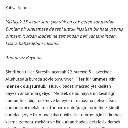
Yahya Şenol:
Yaklaşık 15 kadar soru çıkardık en çok gelen sorulardan.
Bunları bir sıralamaya da tabi tuttuk inşallah bir hata yapmış
olmayız. Kurban ibadeti ne zamandan beri var tarihinden
kısaca bahsedebilir misiniz?
Abdülaziz Bayındır:
Şimdi bunu Hac Suresi’ni açarsak 22. surenin 34. ayetinde
Allahütealâ burada şöyle buyuruyor:
“Her bir ümmet için
mensek oluşturduk.”
Nüsük ibadet maksadıyla kesilen
hayvan anlamına geliyor. Mensek de bu hayvanın kesildiği
zaman, kesildiği mekân ve bu eylem manasına geliyor. İsmi
zaman ismi mekân mastar mimi olduğu için bu kelime. Şimdi
buradan şöyle bir mana çıkarılabilir. Her ümmet için bir kurban
kesme zamanı, mekânı ve bir kurban ibadeti belirledik demek