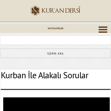
İsminiz (*)
KATEGORILER
Epostanız (*)
Kurban İle Alakalı Sorular
Yaşadığınız Hatanın Ayrıntıları
Bağlantıyı Gönderin