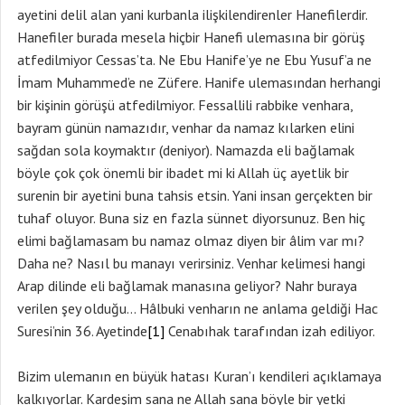
ayetini delil alan yani kurbanla ilişkilendirenler Hanefilerdir.
Hanefiler burada mesela hiçbir Hanefi ulemasına bir görüş
atfedilmiyor Cessas’ta. Ne Ebu Hanife’ye ne Ebu Yusuf’a ne
İmam Muhammed’e ne Züfere. Hanife ulemasından herhangi
bir kişinin görüşü atfedilmiyor. Fessallili rabbike venhara,
bayram günün namazıdır, venhar da namaz kılarken elini
sağdan sola koymaktır (deniyor). Namazda eli bağlamak
böyle çok çok önemli bir ibadet mi ki Allah üç ayetlik bir
surenin bir ayetini buna tahsis etsin. Yani insan gerçekten bir
tuhaf oluyor. Buna siz en fazla sünnet diyorsunuz. Ben hiç
elimi bağlamasam bu namaz olmaz diyen bir âlim var mı?
Daha ne? Nasıl bu manayı verirsiniz. Venhar kelimesi hangi
Arap dilinde eli bağlamak manasına geliyor? Nahr buraya
verilen şey olduğu… Hâlbuki venharın ne anlama geldiği Hac
Suresi’nin 36. Ayetinde
[1]
Cenabıhak tarafından izah ediliyor.
Bizim ulemanın en büyük hatası Kuran’ı kendileri açıklamaya
kalkıyorlar. Kardeşim sana ne Allah sana böyle bir yetki