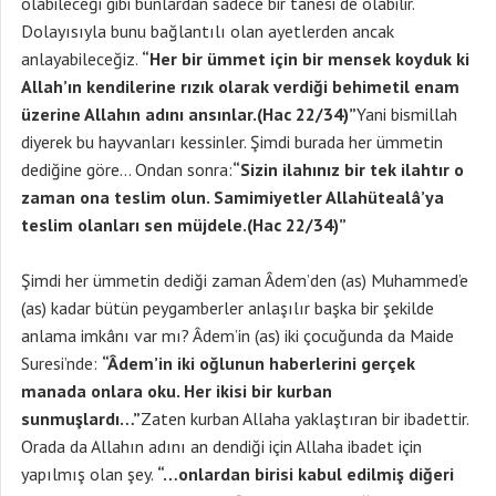
olabileceği gibi bunlardan sadece bir tanesi de olabilir.
Dolayısıyla bunu bağlantılı olan ayetlerden ancak
anlayabileceğiz.
“Her bir ümmet için bir mensek koyduk ki
Allah’ın kendilerine rızık olarak verdiği behimetil enam
üzerine Allahın adını ansınlar.(Hac 22/34)”
Yani bismillah
diyerek bu hayvanları kessinler. Şimdi burada her ümmetin
dediğine göre… Ondan sonra:
“Sizin ilahınız bir tek ilahtır o
zaman ona teslim olun. Samimiyetler Allahütealâ’ya
teslim olanları sen müjdele.(Hac 22/34)”
Şimdi her ümmetin dediği zaman Âdem’den (as) Muhammed’e
(as) kadar bütün peygamberler anlaşılır başka bir şekilde
anlama imkânı var mı? Âdem’in (as) iki çocuğunda da Maide
Suresi’nde:
“Âdem’in iki oğlunun haberlerini gerçek
manada onlara oku. Her ikisi bir kurban
sunmuşlardı…”
Zaten kurban Allaha yaklaştıran bir ibadettir.
Orada da Allahın adını an dendiği için Allaha ibadet için
yapılmış olan şey.
“…onlardan birisi kabul edilmiş diğeri