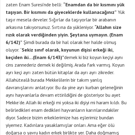
zaten Enam Suresi’nde belli:
“Enamdan da bir kısmını yük
taşıyan. Bir kısmını da giyeceklerde kullanacağınız”
Yük
taşır mesela develer. Sığırlar da taşıyorlar bir arabanın
arkasına takıyorsunuz. Sırtına da yükleniyor.
“Allahın size
rızık olarak verdiğinden yiyin. Şeytana uymayın. (Enam
6/142)”
Şimdi burada da bir hal olarak her halde olmuş
oluyor. “
Sekiz sınıf olarak, koyunun dişisi erkeği iki,
keçiden iki…(Enam 6/143)”
demek ki biz koyun keçiyi aynı
cins zannederiz demek ki değilmiş. Arada fark varmış. Koyun
ayrı keçi ayrı zaten bütün kitaplar da ayrı ayrı zikreder.
Allahütealâ burada Mekkelilerin bir takım yanlış
davranışlarını anlatıyor. Bu da yine ayrı kurban geleneğinin
aynı hayvanlarla devam ettirildiğini de gösteriyor bu ayet
Mekke’de. Allah iki erkeği mi yoksa iki dişiyi mi haram kıldı. Bu
belirledikleri enam dedikleri hayvanların karınlarındakiler
diyor. Sadece bizim erkeklerimize has eşlerimiz bundan
yiyemez. Kadınlara yasaklamışlar onları. Ama eğer ölü
doğarsa o yavru kadın erkek birlikte yer. Daha doğmamış