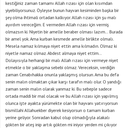
kestiğiniz zaman tamamı Allah rızası için olan kısımdan
yiyebiliyorsunuz. Öyleyse bunun hayvan kesiminden başka bir
şey olma ihtimali ortadan kalkıyor. Allah rızası için şu malı
ayırdım vereceğim. E vermeden Allah rızası için vermiş
olmazsın ki. Niyetin bir amelle beraber olması lazım… Burada
bir amel yok. Ama kurban kesmede amelle birlikte olmalı.
Mesela namaz kılmaya niyet ettin ama kılmadın. Olmaz ki
niyetle namaz olmaz. Abdest almaya niyet ettim…
Dolayısıyla herhangi bir malı Allah rızası için vermeye niyet
etmekle o bir yaklaşma sebebi olmaz. Vereceksin, verdiğin
zaman Cenabıhakka onunla yaklaşmış olursun. Ama bu defa
senin malın olmaktan çıkar karşı tarafın malı olur. O yandığı
zaman senin malın olarak yanmaz ki. Bu sebeple sadece
ortada maddi bir mal olacak ve bu Allah rızası için yapılmış
olunca işte ayakta yürümekte olan bir hayvanı yatırıyorsun
bismillahi Allahuekber diyerek kesiyorsun o tamam kurban
yerine geliyor. Sonradan kabul olup olmadığıyla alakalı
gökten bir ateş inip artık gökten mi iniyor yerden mi çıkıyor