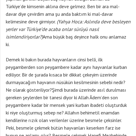
Türkiye’de kimsenin aklına deve gelmez. Ben bir ara mal-
davar diye çevirdim ama şu anda baktım ki mal-davar
kelimesine deve girmiyor.
(Yahya Hoca: Aslında deve besleyen
yerler var Türkiye’de acaba onlar sürüyü nasıl
isimlendiriyorlar?)
Ama büyük baş deyince halk onu anlamaz
ki.
Demek ki bakın burada hayvanların cinsi belli, ilk
peygamberden son peygambere kadar aynı hayvanlar kurban
ediliyor. Bir de şurada kısaca bir dikkat çekeyim üzerinde
durmayacağım hayvanın nüsükün kesilmesinin sebebi nedir?
Ne olarak gösteriliyor?Şimdi burada üzerinde asıl durulması
gereken şeylerden bir tanesi diyor ki Allah Âdem’den son
peygambere kadar bir mensek yani kurban ibadeti oluşturduk
ki niye oluşturmuş sebep ne? Allahın behimetil enamdan
kendilerine rızık olan verilenler üzerine besmele çeksinler.
Peki, besmele çekmek bütün hayvanları keserken farz ise
bunun ne anlamı olur? Besmele çekmek Hanefi Mezhebinde,