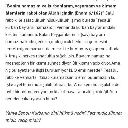
“
Benim namazım ve kurbanlarım, yaşamam ve ölmem
âlemlerin rabbi olan Allah içindir. (Enam 6/162)”
Salli
rabbik ile salatillillah,nüsükülillah, şimdi burada “fesalli”
kurban bayramı namazıdır. Venhar da kurban bayramındaki
kesilen kurbandır. Bakın Peygamberimiz (sav) bayram
namazına kadın, erkek çoluk çocuk herkesin gelmesini
emretmiş ve namazı da mescitte kılmamış çıkıp musallada
kılmış ki herkes rahatlıkla sığabilsin. Bayram namazına
mezheplerin bir kısmı sünnet diyor. Bir kısmı vacip diyor. Ama
hiç bu ayetlerle ilişki kurulamıyor ki. O emir nerede? Fesallili
rabbike venharla irtibat kuramazsan o emri bulamazsın ki.
İşte ayetlerin müteşabih olması bu. Ama sen müteşabihe de
öyle bir anlam veriyorsun ki akıl hayal alacak gibi değil. Sen
nereden çıkarıyorsun bunu?
Yahya Şenol: Kurbanın dini hükmü nedir? Farz mıdır, sünnet
midir, vacip midir?