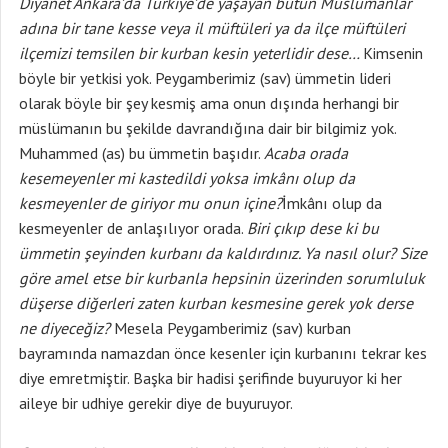
Diyanet Ankara’da Türkiye’de yaşayan bütün Müslümanlar
adına bir tane kesse veya il müftüleri ya da ilçe müftüleri
ilçemizi temsilen bir kurban kesin yeterlidir dese…
Kimsenin
böyle bir yetkisi yok. Peygamberimiz (sav) ümmetin lideri
olarak böyle bir şey kesmiş ama onun dışında herhangi bir
müslümanın bu şekilde davrandığına dair bir bilgimiz yok.
Muhammed (as) bu ümmetin başıdır.
Acaba orada
kesemeyenler mi kastedildi yoksa imkânı olup da
kesmeyenler de giriyor mu onun içine?
İmkânı olup da
kesmeyenler de anlaşılıyor orada.
Biri çıkıp dese ki bu
ümmetin şeyinden kurbanı da kaldırdınız. Ya nasıl olur? Size
göre amel etse bir kurbanla hepsinin üzerinden sorumluluk
düşerse diğerleri zaten kurban kesmesine gerek yok derse
ne diyeceğiz?
Mesela Peygamberimiz (sav) kurban
bayramında namazdan önce kesenler için kurbanını tekrar kes
diye emretmiştir. Başka bir hadisi şerifinde buyuruyor ki her
aileye bir udhiye gerekir diye de buyuruyor.