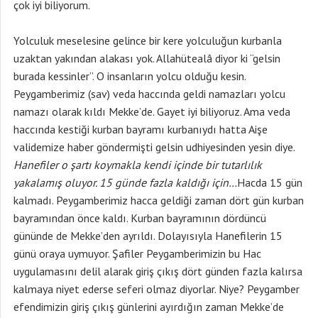
çok iyi biliyorum.
Yolculuk meselesine gelince bir kere yolculuğun kurbanla
uzaktan yakından alakası yok. Allahütealâ diyor ki “gelsin
burada kessinler”. O insanların yolcu olduğu kesin.
Peygamberimiz (sav) veda haccında geldi namazları yolcu
namazı olarak kıldı Mekke’de. Gayet iyi biliyoruz. Ama veda
haccında kestiği kurban bayramı kurbanıydı hatta Aişe
validemize haber göndermişti gelsin udhiyesinden yesin diye.
Hanefiler o şartı koymakla kendi içinde bir tutarlılık
yakalamış oluyor. 15 günde fazla kaldığı için…
Hacda 15 gün
kalmadı. Peygamberimiz hacca geldiği zaman dört gün kurban
bayramından önce kaldı. Kurban bayramının dördüncü
gününde de Mekke’den ayrıldı. Dolayısıyla Hanefilerin 15
günü oraya uymuyor. Şafiler Peygamberimizin bu Hac
uygulamasını delil alarak giriş çıkış dört günden fazla kalırsa
kalmaya niyet ederse seferi olmaz diyorlar. Niye? Peygamber
efendimizin giriş çıkış günlerini ayırdığın zaman Mekke’de