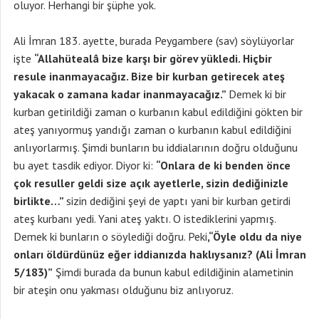
oluyor. Herhangi bir şüphe yok.
Ali İmran 183. ayette, burada Peygambere (sav) söylüyorlar
işte
“Allahütealâ bize karşı bir görev yükledi. Hiçbir
resule inanmayacağız. Bize bir kurban getirecek ateş
yakacak o zamana kadar inanmayacağız.”
Demek ki bir
kurban getirildiği zaman o kurbanın kabul edildiğini gökten bir
ateş yanıyormuş yandığı zaman o kurbanın kabul edildiğini
anlıyorlarmış. Şimdi bunların bu iddialarının doğru olduğunu
bu ayet tasdik ediyor. Diyor ki:
“Onlara de ki benden önce
çok resuller geldi size açık ayetlerle, sizin dediğinizle
birlikte…”
sizin dediğini şeyi de yaptı yani bir kurban getirdi
ateş kurbanı yedi. Yani ateş yaktı. O istediklerini yapmış.
Demek ki bunların o söylediği doğru. Peki
,“Öyle oldu da niye
onları öldürdünüz eğer iddianızda haklıysanız? (Ali İmran
5/183)”
Şimdi burada da bunun kabul edildiğinin alametinin
bir ateşin onu yakması olduğunu biz anlıyoruz.