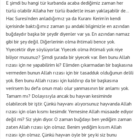
E şimdi bu hangi tür kurbanda acaba dediğimiz zaman her
türlü olabilir Allaha her türlü ibadetle insan yaklaşabilir de…
Hac Suresi’nden anladığımız ya da Kuranı Kerim’in kendi
içerisinde baktığımız zaman şu andaki bilgimizle en azından
buğdaydır başka bir şeydir diyenler var ya. En azından namaz
gibi bir şey değil. Diğerlerinin olma ihtimali bence yok.
Yiyecektir diye söylüyorlar. Yiyecek olma ihtimali yok niye
biliyor musunuz? Şimdi şurada bir yiyecek var. Ben bunu Allah
rızası için ne yapabilirim ki? Elimden çıkarmadan bir başkasına
vermeden bunun Allah rızası için bir tasadduk olduğunun delili
yok. Ben bunu Allah rızası için kaldırıp da bir başkasına
verirsem bu defa onun malı olur yanmasının bir anlamı yok.
Tamam mı? Dolayısıyla ancak bu hayvan kesiminde
olabilecek bir iştir. Çünkü hayvanı alıyorsunuz hayvanda Allah
rızası için olan kısmı kesimdir. Yemesine Allah müsaade ediyor
değil mi? Siz yiyin diyor. O zaman buğdayı ben yediğim zaman
zaten Allah rızası için olmaz. Benim yediğim kısım Allah
rızası için olmaz. Çünkü hayvan öyle bir şey ki siz bunu