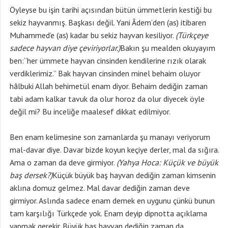
Öyleyse bu işin tarihi açısından bütün ümmetlerin kestiği bu
sekiz hayvanmış. Başkası değil. Yani Âdem’den (as) itibaren
Muhammed’e (as) kadar bu sekiz hayvan kesiliyor.
(Türkçeye
sadece hayvan diye çeviriyorlar.)
Bakın şu mealden okuyayım
ben:“her ümmete hayvan cinsinden kendilerine rızık olarak
verdiklerimiz.” Bak hayvan cinsinden minel behaim oluyor
hâlbuki Allah behimetül enam diyor. Behaim dediğin zaman
tabi adam kalkar tavuk da olur horoz da olur diyecek öyle
değil mi? Bu inceliğe maalesef dikkat edilmiyor.
Ben enam kelimesine son zamanlarda şu manayı veriyorum
mal-davar diye. Davar bizde koyun keçiye derler, mal da sığıra.
Ama o zaman da deve girmiyor.
(Yahya Hoca: Küçük ve büyük
baş dersek?)
Küçük büyük baş hayvan dediğin zaman kimsenin
aklına domuz gelmez. Mal davar dediğin zaman deve
girmiyor. Aslında sadece enam demek en uygunu çünkü bunun
tam karşılığı Türkçede yok. Enam deyip dipnotta açıklama
yapmak gerekir. Büyük baş hayvan dediğin zaman da