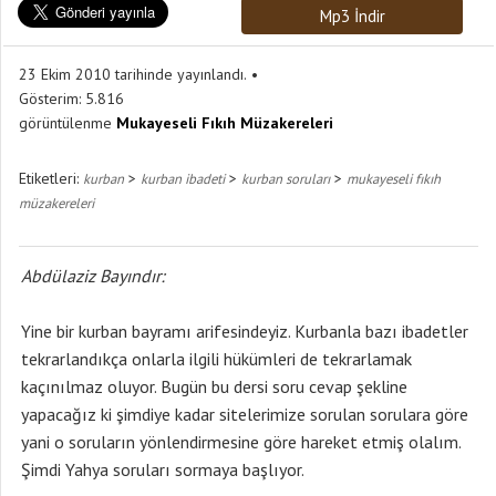
Mp3 İndir
23 Ekim 2010 tarihinde yayınlandı.
Gösterim:
5.816
görüntülenme
Mukayeseli Fıkıh Müzakereleri
Etiketleri:
>
>
>
kurban
kurban ibadeti
kurban soruları
mukayeseli fıkıh
müzakereleri
Abdülaziz Bayındır:
Yine bir kurban bayramı arifesindeyiz. Kurbanla bazı ibadetler
tekrarlandıkça onlarla ilgili hükümleri de tekrarlamak
kaçınılmaz oluyor. Bugün bu dersi soru cevap şekline
yapacağız ki şimdiye kadar sitelerimize sorulan sorulara göre
yani o soruların yönlendirmesine göre hareket etmiş olalım.
Şimdi Yahya soruları sormaya başlıyor.