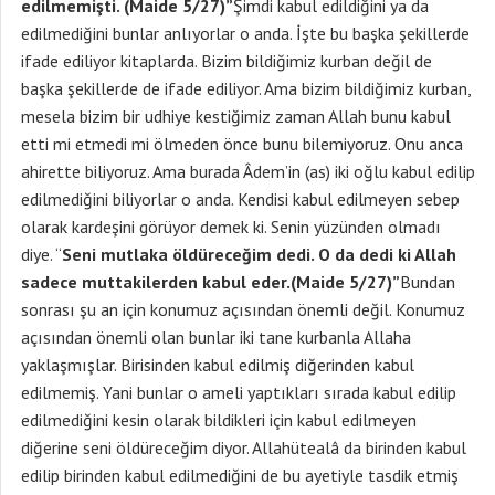
edilmemişti. (Maide 5/27)”
Şimdi kabul edildiğini ya da
edilmediğini bunlar anlıyorlar o anda. İşte bu başka şekillerde
ifade ediliyor kitaplarda. Bizim bildiğimiz kurban değil de
başka şekillerde de ifade ediliyor. Ama bizim bildiğimiz kurban,
mesela bizim bir udhiye kestiğimiz zaman Allah bunu kabul
etti mi etmedi mi ölmeden önce bunu bilemiyoruz. Onu anca
ahirette biliyoruz. Ama burada Âdem’in (as) iki oğlu kabul edilip
edilmediğini biliyorlar o anda. Kendisi kabul edilmeyen sebep
olarak kardeşini görüyor demek ki. Senin yüzünden olmadı
diye. “
Seni mutlaka öldüreceğim dedi. O da dedi ki Allah
sadece muttakilerden kabul eder.(Maide 5/27)”
Bundan
sonrası şu an için konumuz açısından önemli değil. Konumuz
açısından önemli olan bunlar iki tane kurbanla Allaha
yaklaşmışlar. Birisinden kabul edilmiş diğerinden kabul
edilmemiş. Yani bunlar o ameli yaptıkları sırada kabul edilip
edilmediğini kesin olarak bildikleri için kabul edilmeyen
diğerine seni öldüreceğim diyor. Allahütealâ da birinden kabul
edilip birinden kabul edilmediğini de bu ayetiyle tasdik etmiş