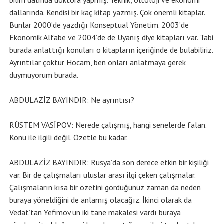
bilim dalında doktora yapmış. Teknik, oltoloji ve ekonomi
dallarında. Kendisi bir kaç kitap yazmış. Çok önemli kitaplar.
Bunlar 2000’de yazdığı Konseptual Yönetim. 2003’de
Ekonomik Alfabe ve 2004’de de Uyanış diye kitapları var. Tabi
burada anlattığı konuları o kitapların içeriğinde de bulabiliriz.
Ayrıntılar çoktur Hocam, ben onları anlatmaya gerek
duymuyorum burada.
ABDULAZİZ BAYINDIR: Ne ayrıntısı?
RÜSTEM VASİPOV: Nerede çalışmış, hangi senelerde falan.
Konu ile ilgili değil. Özetle bu kadar.
ABDULAZİZ BAYINDIR: Rusya’da son derece etkin bir kişiliği
var. Bir de çalışmaları uluslar arası ilgi çeken çalışmalar.
Çalışmaların kısa bir özetini gördüğünüz zaman da neden
buraya yöneldiğini de anlamış olacağız. İkinci olarak da
Vedat’tan Yefimov’un iki tane makalesi vardı buraya