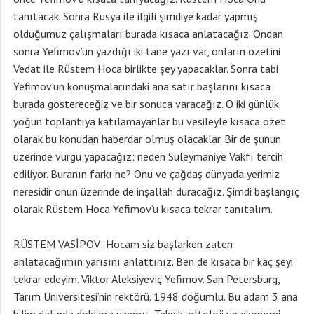
tanıtacak. Sonra Rusya ile ilgili şimdiye kadar yapmış
olduğumuz çalışmaları burada kısaca anlatacağız. Ondan
sonra Yefimov’un yazdığı iki tane yazı var, onların özetini
Vedat ile Rüstem Hoca birlikte şey yapacaklar. Sonra tabi
Yefimov’un konuşmalarındaki ana satır başlarını kısaca
burada göstereceğiz ve bir sonuca varacağız. O iki günlük
yoğun toplantıya katılamayanlar bu vesileyle kısaca özet
olarak bu konudan haberdar olmuş olacaklar. Bir de şunun
üzerinde vurgu yapacağız: neden Süleymaniye Vakfı tercih
ediliyor. Buranın farkı ne? Onu ve çağdaş dünyada yerimiz
neresidir onun üzerinde de inşallah duracağız. Şimdi başlangıç
olarak Rüstem Hoca Yefimov’u kısaca tekrar tanıtalım.
RÜSTEM VASİPOV: Hocam siz başlarken zaten
anlatacağımın yarısını anlattınız. Ben de kısaca bir kaç şeyi
tekrar edeyim. Viktor Aleksiyeviç Yefimov. San Petersburg,
Tarım Üniversitesi’nin rektörü. 1948 doğumlu. Bu adam 3 ana