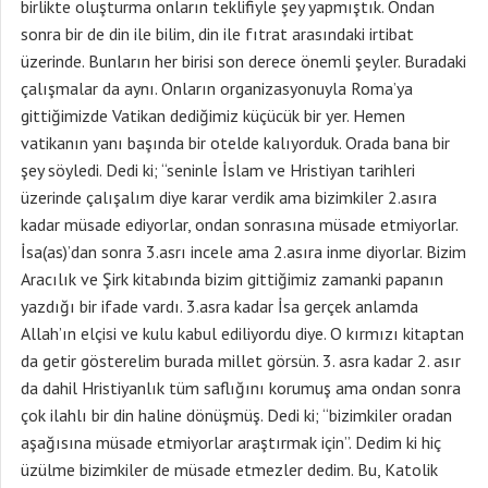
birlikte oluşturma onların teklifiyle şey yapmıştık. Ondan
sonra bir de din ile bilim, din ile fıtrat arasındaki irtibat
üzerinde. Bunların her birisi son derece önemli şeyler. Buradaki
çalışmalar da aynı. Onların organizasyonuyla Roma’ya
gittiğimizde Vatikan dediğimiz küçücük bir yer. Hemen
vatikanın yanı başında bir otelde kalıyorduk. Orada bana bir
şey söyledi. Dedi ki; “seninle İslam ve Hristiyan tarihleri
üzerinde çalışalım diye karar verdik ama bizimkiler 2.asıra
kadar müsade ediyorlar, ondan sonrasına müsade etmiyorlar.
İsa(as)’dan sonra 3.asrı incele ama 2.asıra inme diyorlar. Bizim
Aracılık ve Şirk kitabında bizim gittiğimiz zamanki papanın
yazdığı bir ifade vardı. 3.asra kadar İsa gerçek anlamda
Allah’ın elçisi ve kulu kabul ediliyordu diye. O kırmızı kitaptan
da getir gösterelim burada millet görsün. 3. asra kadar 2. asır
da dahil Hristiyanlık tüm saflığını korumuş ama ondan sonra
çok ilahlı bir din haline dönüşmüş. Dedi ki; “bizimkiler oradan
aşağısına müsade etmiyorlar araştırmak için”. Dedim ki hiç
üzülme bizimkiler de müsade etmezler dedim. Bu, Katolik