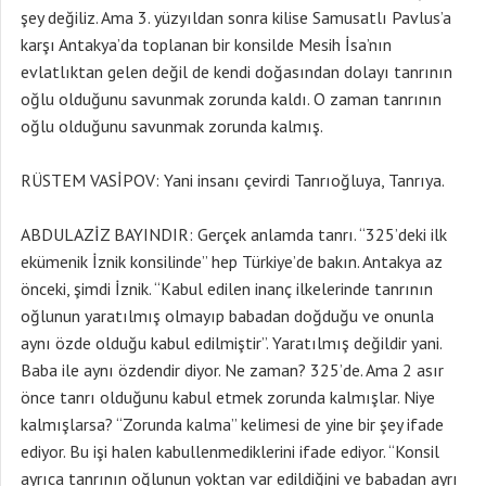
şey değiliz. Ama 3. yüzyıldan sonra kilise Samusatlı Pavlus’a
karşı Antakya’da toplanan bir konsilde Mesih İsa’nın
evlatlıktan gelen değil de kendi doğasından dolayı tanrının
oğlu olduğunu savunmak zorunda kaldı. O zaman tanrının
oğlu olduğunu savunmak zorunda kalmış.
RÜSTEM VASİPOV: Yani insanı çevirdi Tanrıoğluya, Tanrıya.
ABDULAZİZ BAYINDIR: Gerçek anlamda tanrı. “325’deki ilk
ekümenik İznik konsilinde” hep Türkiye’de bakın. Antakya az
önceki, şimdi İznik. “Kabul edilen inanç ilkelerinde tanrının
oğlunun yaratılmış olmayıp babadan doğduğu ve onunla
aynı özde olduğu kabul edilmiştir”. Yaratılmış değildir yani.
Baba ile aynı özdendir diyor. Ne zaman? 325’de. Ama 2 asır
önce tanrı olduğunu kabul etmek zorunda kalmışlar. Niye
kalmışlarsa? “Zorunda kalma” kelimesi de yine bir şey ifade
ediyor. Bu işi halen kabullenmediklerini ifade ediyor. “Konsil
ayrıca tanrının oğlunun yoktan var edildiğini ve babadan ayrı