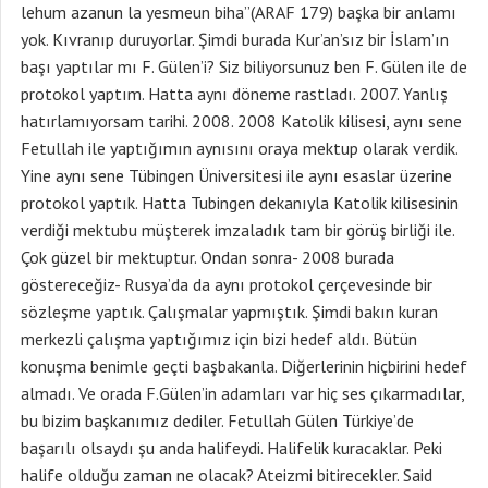
lehum azanun la yesmeun biha”(ARAF 179) başka bir anlamı
yok. Kıvranıp duruyorlar. Şimdi burada Kur’an’sız bir İslam’ın
başı yaptılar mı F. Gülen’i? Siz biliyorsunuz ben F. Gülen ile de
protokol yaptım. Hatta aynı döneme rastladı. 2007. Yanlış
hatırlamıyorsam tarihi. 2008. 2008 Katolik kilisesi, aynı sene
Fetullah ile yaptığımın aynısını oraya mektup olarak verdik.
Yine aynı sene Tübingen Üniversitesi ile aynı esaslar üzerine
protokol yaptık. Hatta Tubingen dekanıyla Katolik kilisesinin
verdiği mektubu müşterek imzaladık tam bir görüş birliği ile.
Çok güzel bir mektuptur. Ondan sonra- 2008 burada
göstereceğiz- Rusya’da da aynı protokol çerçevesinde bir
sözleşme yaptık. Çalışmalar yapmıştık. Şimdi bakın kuran
merkezli çalışma yaptığımız için bizi hedef aldı. Bütün
konuşma benimle geçti başbakanla. Diğerlerinin hiçbirini hedef
almadı. Ve orada F.Gülen’in adamları var hiç ses çıkarmadılar,
bu bizim başkanımız dediler. Fetullah Gülen Türkiye’de
başarılı olsaydı şu anda halifeydi. Halifelik kuracaklar. Peki
halife olduğu zaman ne olacak? Ateizmi bitirecekler. Said