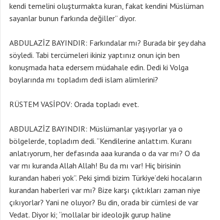
kendi temelini oluşturmakta kuran, fakat kendini Müslüman
sayanlar bunun farkında değiller” diyor.
ABDULAZİZ BAYINDIR: Farkındalar mı? Burada bir şey daha
söyledi. Tabi tercümeleri ikiniz yaptınız onun için ben
konuşmada hata edersem müdahale edin. Dedi ki Volga
boylarında mı topladım dedi islam alimlerini?
RÜSTEM VASİPOV: Orada topladı evet.
ABDULAZİZ BAYINDIR: Müslümanlar yaşıyorlar ya o
bölgelerde, topladım dedi. “Kendilerine anlattım. Kuranı
anlatıyorum, her defasında aaa kuranda o da var mı? O da
var mı kuranda Allah Allah! Bu da mı var! Hiç birisinin
kurandan haberi yok”. Peki şimdi bizim Türkiye’deki hocaların
kurandan haberleri var mı? Bize karşı çıktıkları zaman niye
çıkıyorlar? Yani ne oluyor? Bu din, orada bir cümlesi de var
Vedat. Diyor ki; “mollalar bir ideolojik gurup haline