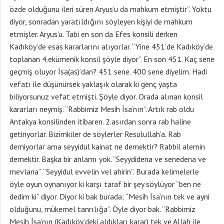
özde olduğunu ileri süren Aryus’u da mahkum etmiştir”. Yoktu
diyor, sonradan yaratıldığını söyleyen kişiyi de mahkum
etmişler. Aryus’u. Tabi en son da Efes konsili derken
Kadıköy’de esas kararlarını alıyorlar. “Yine 451’de Kadıköy’de
toplanan 4.ekümenik konsil şöyle diyor”. En son 451. Kaç sene
geçmiş oluyor İsa(as)’dan? 451 sene. 400 sene diyelim. Hadi
vefatı ile düşünürsek yaklaşık olarak ki genç yaşta
biliyorsunuz vefat etmişti. Şöyle diyor. Orada alınan konsil
kararları neymiş. “Rabbimiz Mesih İsa’nın”. Artık rab oldu
Antakya konsilinden itibaren. 2.asırdan sonra rab haline
getiriyorlar. Bizimkiler de söylerler Resulullah’a. Rab
demiyorlar ama seyyidul kainat ne demektir? Rabbil alemin
demektir. Başka bir anlamı yok. “Seyydidena ve senedena ve
mevlana”. “Seyyidul evvelin vel ahirin”. Burada kelimelerle
öyle oyun oynanıyor ki karşı taraf bir şey söylüyor “ben ne
dedim ki” diyor. Diyor ki bak burada; “Mesih İsa’nın tek ve ayni
olduğunu, mükemel tanrılığa”. Öyle diyor bak. “Rabbimiz
Mesih İsa’nın (Kadıköy’deki aldıkları karar) tek ve Allah ile