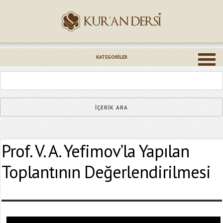
İsminiz (*)
KATEGORILER
Epostanız (*)
Prof. V. A. Yefimov’la Yapılan
Yaşadığınız Hatanın Ayrıntıları
Toplantının Değerlendirilmesi
Bağlantıyı Gönderin