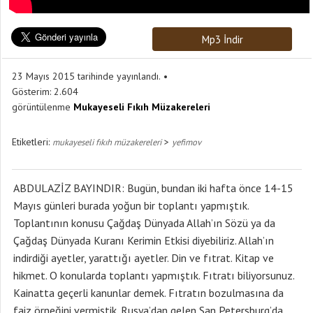
Mp3 İndir
23 Mayıs 2015 tarihinde yayınlandı.
Gösterim:
2.604
görüntülenme
Mukayeseli Fıkıh Müzakereleri
Etiketleri:
>
mukayeseli fıkıh müzakereleri
yefimov
ABDULAZİZ BAYINDIR: Bugün, bundan iki hafta önce 14-15
Mayıs günleri burada yoğun bir toplantı yapmıştık.
Toplantının konusu Çağdaş Dünyada Allah’ın Sözü ya da
Çağdaş Dünyada Kuranı Kerimin Etkisi diyebiliriz. Allah’ın
indirdiği ayetler, yarattığı ayetler. Din ve fıtrat. Kitap ve
hikmet. O konularda toplantı yapmıştık. Fıtratı biliyorsunuz.
Kainatta geçerli kanunlar demek. Fıtratın bozulmasına da
faiz örneğini vermiştik. Rusya’dan gelen San Petersburg’da