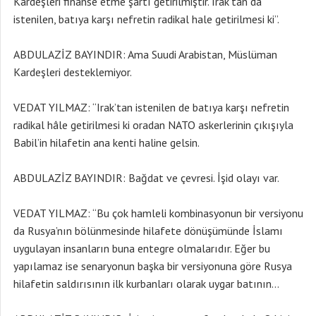
Kardeşleri finanse etme şartı getirilmiştir. Irak’tan da
istenilen, batıya karşı nefretin radikal hale getirilmesi ki”.
ABDULAZİZ BAYINDIR: Ama Suudi Arabistan, Müslüman
Kardeşleri desteklemiyor.
VEDAT YILMAZ: “Irak’tan istenilen de batıya karşı nefretin
radikal hâle getirilmesi ki oradan NATO askerlerinin çıkışıyla
Babil’in hilafetin ana kenti haline gelsin.
ABDULAZİZ BAYINDIR: Bağdat ve çevresi. İşid olayı var.
VEDAT YILMAZ: “Bu çok hamleli kombinasyonun bir versiyonu
da Rusya’nın bölünmesinde hilafete dönüşümünde İslamı
uygulayan insanların buna entegre olmalarıdır. Eğer bu
yapılamaz ise senaryonun başka bir versiyonuna göre Rusya
hilafetin saldırısının ilk kurbanları olarak uygar batının…