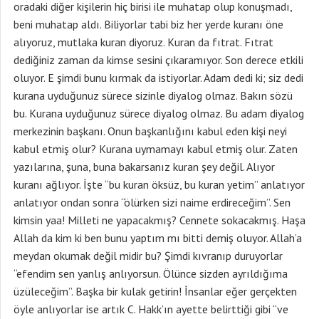
oradaki diğer kişilerin hiç birisi ile muhatap olup konuşmadı,
beni muhatap aldı. Biliyorlar tabi biz her yerde kuranı öne
alıyoruz, mutlaka kuran diyoruz. Kuran da fıtrat. Fıtrat
dediğiniz zaman da kimse sesini çıkaramıyor. Son derece etkili
oluyor. E şimdi bunu kırmak da istiyorlar. Adam dedi ki; siz dedi
kurana uyduğunuz sürece sizinle diyalog olmaz. Bakın sözü
bu. Kurana uyduğunuz sürece diyalog olmaz. Bu adam diyalog
merkezinin başkanı. Onun başkanlığını kabul eden kişi neyi
kabul etmiş olur? Kurana uymamayı kabul etmiş olur. Zaten
yazılarına, şuna, buna bakarsanız kuran şey değil. Alıyor
kuranı ağlıyor. İşte “bu kuran öksüz, bu kuran yetim” anlatıyor
anlatıyor ondan sonra “ölürken sizi naime erdireceğim”. Sen
kimsin yaa! Milleti ne yapacakmış? Cennete sokacakmış. Haşa
Allah da kim ki ben bunu yaptım mı bitti demiş oluyor. Allah’a
meydan okumak değil midir bu? Şimdi kıvranıp duruyorlar
“efendim sen yanlış anlıyorsun. Ölünce sizden ayrıldığıma
üzüleceğim”. Başka bir kulak getirin! İnsanlar eğer gerçekten
öyle anlıyorlar ise artık C. Hakk’ın ayette belirttiği gibi “ve