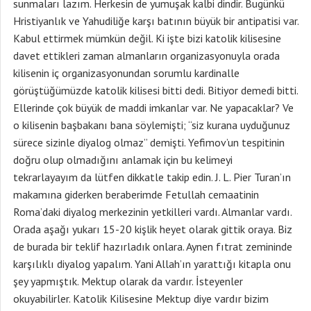
sunmaları lazım. Herkesin de yumuşak kalbi dindir. Bugünkü
Hristiyanlık ve Yahudiliğe karşı batının büyük bir antipatisi var.
Kabul ettirmek mümkün değil. Ki işte bizi katolik kilisesine
davet ettikleri zaman almanların organizasyonuyla orada
kilisenin iç organizasyonundan sorumlu kardinalle
görüştüğümüzde katolik kilisesi bitti dedi. Bitiyor demedi bitti.
Ellerinde çok büyük de maddi imkanlar var. Ne yapacaklar? Ve
o kilisenin başbakanı bana söylemişti; “siz kurana uyduğunuz
sürece sizinle diyalog olmaz” demişti. Yefimov’un tespitinin
doğru olup olmadığını anlamak için bu kelimeyi
tekrarlayayım da lütfen dikkatle takip edin. J. L. Pier Turan’ın
makamına giderken beraberimde Fetullah cemaatinin
Roma’daki diyalog merkezinin yetkilleri vardı. Almanlar vardı.
Orada aşağı yukarı 15-20 kişlik heyet olarak gittik oraya. Biz
de burada bir teklif hazırladık onlara. Aynen fıtrat zemininde
karşılıklı diyalog yapalım. Yani Allah’ın yarattığı kitapla onu
şey yapmıştık. Mektup olarak da vardır. İsteyenler
okuyabilirler. Katolik Kilisesine Mektup diye vardır bizim