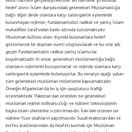
birinci hamlesi gerçekleşmektedir. Bu hamlede şu konular
hedef alınır. İslam dünyasındaki geleneksel Müslümanlığa
bağlı diğer dinde olanlara karşı saldırganlık eyleminde
bulunmayan rejimler, fundamantalist radikal ve yanlış İslam
muhalifleri tarafından baskı altında tutulmaktadır.
Müslüman kültürü alanı dışında bulunanlara hedef
gösterilecek bir düşman sureti oluşturularak ve bu role adı
geçen fundamantalist radikal yanlış islamcılar
koyulmaktadır. Ki onlar, geleneksel müslümanlığa bağlı
olanların rejimlerini bozuyorlarlar ve rejimde olanlara karşı
saldırganlık eyleminde bulunuyorlar. Bu senaryo aşağı yukarı
tüm geleneksel müslüman milletlerini kapsamaktadır.
Örneğin Afganistan’da bu iş için uyuşturucu trafiği
istenmektedir. Pakistan’dan istenilen ise geleneksel
müslüman rejimin istikrarsızlığı ve nükleer teknolojilerin
başka islam ülkelerine sızdırılmasıdır. İran’dan istenen ise
nükleer füze silahların yapılmasıdır. Suudi Arabistan’dan ve
körfez krallıklarından da hilafeti kurmak için Müslüman