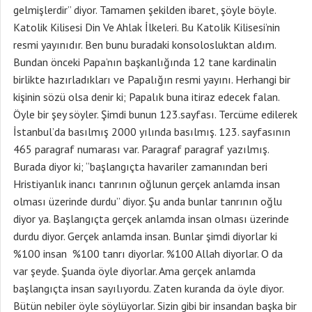
gelmişlerdir” diyor. Tamamen şekilden ibaret, şöyle böyle.
Katolik Kilisesi Din Ve Ahlak İlkeleri. Bu Katolik Kilisesi’nin
resmi yayınıdır. Ben bunu buradaki konsolosluktan aldım.
Bundan önceki Papa’nın başkanlığında 12 tane kardinalin
birlikte hazırladıkları ve Papalığın resmi yayını. Herhangi bir
kişinin sözü olsa denir ki; Papalık buna itiraz edecek falan.
Öyle bir şey söyler. Şimdi bunun 123.sayfası. Tercüme edilerek
İstanbul’da basılmış 2000 yılında basılmış. 123. sayfasının
465 paragraf numarası var. Paragraf paragraf yazılmış.
Burada diyor ki; “başlangıçta havariler zamanından beri
Hristiyanlık inancı tanrının oğlunun gerçek anlamda insan
olması üzerinde durdu” diyor. Şu anda bunlar tanrının oğlu
diyor ya. Başlangıçta gerçek anlamda insan olması üzerinde
durdu diyor. Gerçek anlamda insan. Bunlar şimdi diyorlar ki
%100 insan %100 tanrı diyorlar. %100 Allah diyorlar. O da
var şeyde. Şuanda öyle diyorlar. Ama gerçek anlamda
başlangıçta insan sayılıyordu. Zaten kuranda da öyle diyor.
Bütün nebiler öyle söylüyorlar. Sizin gibi bir insandan başka bir