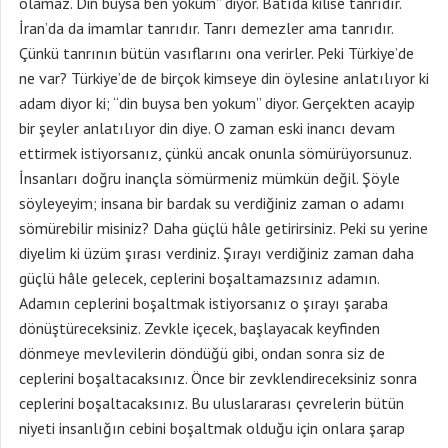
olamaz. Din buysa ben yokum” diyor. Batıda kilise tanrıdır.
İran’da da imamlar tanrıdır. Tanrı demezler ama tanrıdır.
Çünkü tanrının bütün vasıflarını ona verirler. Peki Türkiye’de
ne var? Türkiye’de de birçok kimseye din öylesine anlatılıyor ki
adam diyor ki; “din buysa ben yokum” diyor. Gerçekten acayip
bir şeyler anlatılıyor din diye. O zaman eski inancı devam
ettirmek istiyorsanız, çünkü ancak onunla sömürüyorsunuz.
İnsanları doğru inançla sömürmeniz mümkün değil. Şöyle
söyleyeyim; insana bir bardak su verdiğiniz zaman o adamı
sömürebilir misiniz? Daha güçlü hâle getirirsiniz. Peki su yerine
diyelim ki üzüm şırası verdiniz. Şırayı verdiğiniz zaman daha
güçlü hâle gelecek, ceplerini boşaltamazsınız adamın.
Adamın ceplerini boşaltmak istiyorsanız o şırayı şaraba
dönüştüreceksiniz. Zevkle içecek, başlayacak keyfinden
dönmeye mevlevilerin döndüğü gibi, ondan sonra siz de
ceplerini boşaltacaksınız. Önce bir zevklendireceksiniz sonra
ceplerini boşaltacaksınız. Bu uluslararası çevrelerin bütün
niyeti insanlığın cebini boşaltmak olduğu için onlara şarap