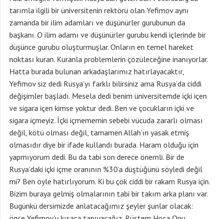
tarımla ilgili bir üniversitenin rektörü olan Yefimov aynı
zamanda bir ilim adamları ve düşünürler gurubunun da
başkanı. O ilim adamı ve düşünürler gurubu kendi içlerinde bir
düşünce gurubu oluşturmuşlar. Onların en temel hareket
noktası kuran. Kuranla problemlerin çözüleceğine inanıyorlar.
Hatta burada bulunan arkadaşlarımız hatırlayacaktır,
Yefimov siz dedi Rusya’yı farklı bilirsiniz ama Rusya’da ciddi
değişimler başladı. Mesela dedi benim üniversitemde içki içen
ve sigara içen kimse yoktur dedi. Ben ve çocukların içki ve
sigara içmeyiz. İçki içmememin sebebi vücuda zararlı olması
değil, kötü olması değil, tamamen Allah’ın yasak etmiş
olmasıdır diye bir ifade kullandı burada. Haram olduğu için
yapmıyorum dedi. Bu da tabi son derece önemli. Bir de
Rusya’daki içki içme oranının %30’a düştüğünü söyledi değil
mi? Ben öyle hatırlıyorum. Ki bu çok ciddi bir rakam Rusya için.
Bizim buraya gelmiş olmalarının tabi bir takım arka planı var.
Bugünkü dersimizde anlatacağımız şeyler şunlar olacak:
önce Yefimov’u kısaca tanıyacağız. Rüstem Hoca Onu