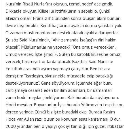
Nursi’nin Risali Nurlar’ını okuyun, temel hedef ateizmdir.
Dikkatle okuyun. Kilise ile ittifaklarının sebebi o. Çünkü
ateizm onları Fransız ihtilalinden sonra oluşan akım bunları
devre dışı bıraktı. Kendi başlarına ayakta durma şansları yok.
O zaman müslümanlardan destek alarak ayakta duruyorlar.
Şu söz Said Nursi’nindir, “Ahir zamanda İsa(as)’ın dini hakim
olacak”. Müslümanlar ne yapacak? “Ona omuz verecekler”.
Omuz verecek. İşte şimdi F. Gülen bu katolik kilisesine omuz
verecek, hakimiyet onlarda olacak. Bazıları Said Nursi ile
Fetullah arasında ayrım yapmaya çalışırlar. Ben bir ara
demiştim “kardeşim, sivrisinekle mücadele edip bataklığı
destekliyorsunuz”. Gene söylüyorum. İçlerinde eğer bunu
tartışmaya cesaret eden bir ilim adamları, bir uzmanları
varsa hodri meydan, bekliyorum. Bak burada da söylüyorum.
Hodri meydan. Buyursunlar. İşte burada Yefimov’un tespiti son
derece yerinde. Çünkü biz işte buradaki ekip. Burada Rasim
Hoca var. Allah razı olsun bu konunun esas kahramanı O dur.
2000 yılından beri o yapıyı çok iyi tanıdığı için güzel irtibatlar