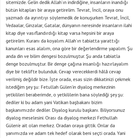
sitemizde. Gelin dedik Allah’ın indirdiğine, insanların inandığı
bütün kitapları bir araya getirelim. Tevrat, İncil, oraya onu
yazmadı da ayrıntıyı söylemedik de konuşurken Tevrat, İncil,
Vedaalar, Ginzalar, Gatalar, dünyanın neresinde insanların ilahi
kitap diye vasıflandırdığı kitap varsa hepsini bir araya
getirelim. Kuranı da koyalım. Allah’ın tabiatta yarattığı
kanunları esas alalım, ona göre bir değerlendirme yapalım. Şu
anda din ve bilim dengesi bozulmuştur. Şu anda tabiatla
denge bozulmuştur. Bir denge çağına insanlığı hazırlayalım
diye bir teklifte bulunduk. Cevap verecekkerdi hâlâ cevap
verilmiş değildir bize. İşte orada, esas sizin dikkatinizi çekmek
istediğim şey şu: Fetullah Gülen’in diyalog merkezinin
yetkilileri beraberimde, o yetkililerin bana söylediği şey şu:
dediler ki bu adam yani Vatikan başbakanı bizim
başkanımızdır dediler. Diyalog kurulu başkanı. Biliyorsunuz
diyalog meselesini. Orası da diyalog merkezi Fethullah
Gülen’e ait olan merkez. Oradan oraya gittik. Onlar da
yanımızda ve adam tek hedef olarak beni seçti orada. Yani