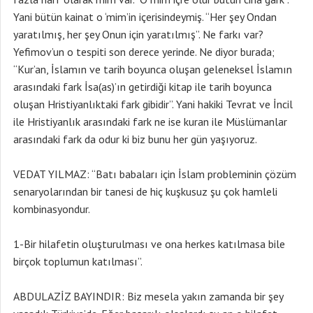
Yani bütün kainat o ‘mim’in içerisindeymiş. “Her şey Ondan
yaratılmış, her şey Onun için yaratılmış”. Ne farkı var?
Yefimov’un o tespiti son derece yerinde. Ne diyor burada;
“Kur’an, İslamın ve tarih boyunca oluşan geleneksel İslamın
arasındaki fark İsa(as)’ın getirdiği kitap ile tarih boyunca
oluşan Hristiyanlıktaki fark gibidir”. Yani hakiki Tevrat ve İncil
ile Hristiyanlık arasındaki fark ne ise kuran ile Müslümanlar
arasındaki fark da odur ki biz bunu her gün yaşıyoruz.
VEDAT YILMAZ: “Batı babaları için İslam probleminin çözüm
senaryolarından bir tanesi de hiç kuşkusuz şu çok hamleli
kombinasyondur.
1-Bir hilafetin oluşturulması ve ona herkes katılmasa bile
birçok toplumun katılması”.
ABDULAZİZ BAYINDIR: Biz mesela yakın zamanda bir şey