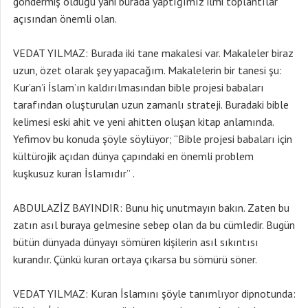
göndermiş olduğu yani burada yaptığımız ilmi toplantılar
açısından önemli olan.
VEDAT YILMAZ: Burada iki tane makalesi var. Makaleler biraz
uzun, özet olarak şey yapacağım. Makalelerin bir tanesi şu:
Kur’an’i İslam’ın kaldırılmasından bible projesi babaları
tarafından oluşturulan uzun zamanlı strateji. Buradaki bible
kelimesi eski ahit ve yeni ahitten oluşan kitap anlamında.
Yefimov bu konuda şöyle söylüyor; “Bible projesi babaları için
kültürojik açıdan dünya çapındaki en önemli problem
kuşkusuz kuran İslamıdır” .
ABDULAZİZ BAYINDIR: Bunu hiç unutmayın bakın. Zaten bu
zatın asıl buraya gelmesine sebep olan da bu cümledir. Bugün
bütün dünyada dünyayı sömüren kişilerin asıl sıkıntısı
kurandır. Çünkü kuran ortaya çıkarsa bu sömürü söner.
VEDAT YILMAZ: Kuran İslamını şöyle tanımlıyor dipnotunda: