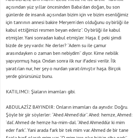
açısından yüz yıllar öncesinden Baba’dan doğan, bu son
günlerde de insanık açısından bizim için ve bizim esenliğimiz
için tanrının annesi bakire Meryem’den olduğunu oy birliği ile
kabul ettiğimizi resmen beyan ederiz”. Oy birliği ile kabul
etmişler. Yani sonradan kabul etmişler. Haşa. E peki şimdi
bizde de şey vardır. Ne derler? “Adem su ile çamur
arasındayken o zaman ben nebiydim” diyor. Kime nebilik
yapıyormuş haşa. Ondan sonra ilk nur ifadesi verilir. İlk
yaratılan nur, her şey o nurdan yaratılmıştır haşa. Birçok
yerde görürsünüz bunu.
KATILIMCI: Şiaların imamları gibi.
ABDULAZİZ BAYINDIR: Onların imamları da aynıdır. Doğru.
Şöyle bir şiir söylerler: “Ahed Ahmed’dür”. Ahed: hemze, Ahmed:
‘dal’. Ahmed de hemze ha-mim-dal. “Ahed Ahmeddür ki mim
eder fark”. Yani arada fark bir tek mim var. Ahmed de bir tane
fazla harf olarak mim var. “O mim içre olur bütün ciha gark”.