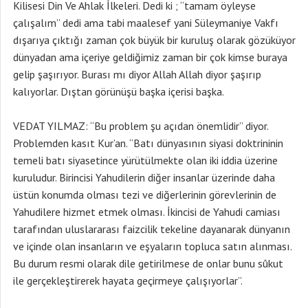
Kilisesi Din Ve Ahlak İlkeleri. Dedi ki ; “tamam öyleyse
çalışalım” dedi ama tabi maalesef yani Süleymaniye Vakfı
dışarıya çıktığı zaman çok büyük bir kuruluş olarak gözüküyor
dünyadan ama içeriye geldiğimiz zaman bir çok kimse buraya
gelip şaşırıyor. Burası mı diyor Allah Allah diyor şaşırıp
kalıyorlar. Dıştan görünüşü başka içerisi başka.
VEDAT YILMAZ: “Bu problem şu açıdan önemlidir” diyor.
Problemden kasıt Kur’an. “Batı dünyasının siyasi doktrininin
temeli batı siyasetince yürütülmekte olan iki iddia üzerine
kuruludur. Birincisi Yahudilerin diğer insanlar üzerinde daha
üstün konumda olması tezi ve diğerlerinin görevlerinin de
Yahudilere hizmet etmek olması. İkincisi de Yahudi camiası
tarafından uluslararası faizcilik tekeline dayanarak dünyanın
ve içinde olan insanların ve eşyaların topluca satın alınması.
Bu durum resmi olarak dile getirilmese de onlar bunu sûkut
ile gerçekleştirerek hayata geçirmeye çalışıyorlar”.