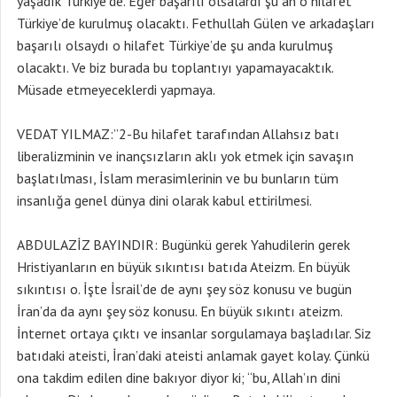
yaşadık Türkiye’de. Eğer başarılı olsalardı şu an o hilafet
Türkiye’de kurulmuş olacaktı. Fethullah Gülen ve arkadaşları
başarılı olsaydı o hilafet Türkiye’de şu anda kurulmuş
olacaktı. Ve biz burada bu toplantıyı yapamayacaktık.
Müsade etmeyeceklerdi yapmaya.
VEDAT YILMAZ:”2-Bu hilafet tarafından Allahsız batı
liberalizminin ve inançsızların aklı yok etmek için savaşın
başlatılması, İslam merasimlerinin ve bu bunların tüm
insanlığa genel dünya dini olarak kabul ettirilmesi.
ABDULAZİZ BAYINDIR: Bugünkü gerek Yahudilerin gerek
Hristiyanların en büyük sıkıntısı batıda Ateizm. En büyük
sıkıntısı o. İşte İsrail’de de aynı şey söz konusu ve bugün
İran’da da aynı şey söz konusu. En büyük sıkıntı ateizm.
İnternet ortaya çıktı ve insanlar sorgulamaya başladılar. Siz
batıdaki ateisti, İran’daki ateisti anlamak gayet kolay. Çünkü
ona takdim edilen dine bakıyor diyor ki; “bu, Allah’ın dini