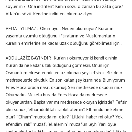
söyler mi? “Ona indirilen”. Kimin sözü o zaman bu zâta göre?
Allah’ın sözü. Kendine indirileni okumaz diyor.
VEDAT YILMAZ: “Okumuyor. Neden okumuyor? Kuranın
yaşamla uyumlu olduğunu, iftiraların ve Müslümanların
kuranın emirlerine ne kadar uzak olduğunu görebilmesi için”.
ABDULAZİZ BAYINDIR: Kur’an’ı okumuyor ki kendi dininin
Kur’an’da ne kadar uzak olduğunu görmesin. Onun için
Osmanlı medreselerinde en az okunan şey tefsirdir. Biz de o
medreselerde okuduk. En son kalan şey kısmında. Bilmiyorum
Enes Hoca orada nasıl okumuş. Sen medresede okudun mu?
Okumadın. Mesela burada Enes Hoca da medresede
okuyanlardan. Başka var mı medresede okuyan içinizde? Tefsir
okursunuz, “elhamdulillahi rabbil alemin”. Elhamdu ne kelime
olur? “Elham” müpteda mı olur? “Lillahi” haber mi olur? Yok
efendim “rab” muzaf, “el alemin” muzafun leyh. Yani öyle
şeyler okuturlar ki hiç manayı anlamanız mümkün değil. Sizde