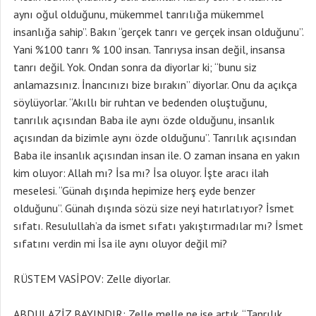
aynı oğul olduğunu, mükemmel tanrılığa mükemmel
insanlığa sahip”. Bakın “gerçek tanrı ve gerçek insan olduğunu”.
Yani %100 tanrı % 100 insan. Tanrıysa insan değil, insansa
tanrı değil. Yok. Ondan sonra da diyorlar ki; “bunu siz
anlamazsınız. İnancınızı bize bırakın” diyorlar. Onu da açıkça
söylüyorlar. “Akıllı bir ruhtan ve bedenden oluştuğunu,
tanrılık açısından Baba ile aynı özde olduğunu, insanlık
açısından da bizimle aynı özde olduğunu”. Tanrılık açısından
Baba ile insanlık açısından insan ile. O zaman insana en yakın
kim oluyor: Allah mı? İsa mı? İsa oluyor. İşte aracı ilah
meselesi. “Günah dışında hepimize herş eyde benzer
olduğunu”. Günah dışında sözü size neyi hatırlatıyor? İsmet
sıfatı. Resulullah’a da ismet sıfatı yakıştırmadılar mı? İsmet
sıfatını verdin mi İsa ile aynı oluyor değil mi?
RÜSTEM VASİPOV: Zelle diyorlar.
ABDULAZİZ BAYINDIR: Zelle melle ne ise artık. “Tanrılık