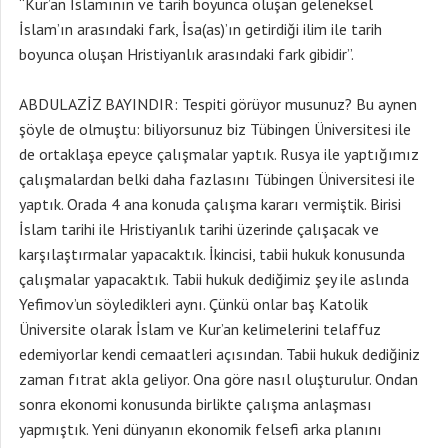
“Kur’an İslamının ve tarih boyunca oluşan geleneksel
İslam’ın arasındaki fark, İsa(as)’ın getirdiği ilim ile tarih
boyunca oluşan Hristiyanlık arasındaki fark gibidir”.
ABDULAZİZ BAYINDIR: Tespiti görüyor musunuz? Bu aynen
şöyle de olmuştu: biliyorsunuz biz Tübingen Üniversitesi ile
de ortaklaşa epeyce çalışmalar yaptık. Rusya ile yaptığımız
çalışmalardan belki daha fazlasını Tübingen Üniversitesi ile
yaptık. Orada 4 ana konuda çalışma kararı vermiştik. Birisi
İslam tarihi ile Hristiyanlık tarihi üzerinde çalışacak ve
karşılaştırmalar yapacaktık. İkincisi, tabii hukuk konusunda
çalışmalar yapacaktık. Tabii hukuk dediğimiz şey ile aslında
Yefimov’un söyledikleri aynı. Çünkü onlar baş Katolik
Üniversite olarak İslam ve Kur’an kelimelerini telaffuz
edemiyorlar kendi cemaatleri açısından. Tabii hukuk dediğiniz
zaman fıtrat akla geliyor. Ona göre nasıl oluşturulur. Ondan
sonra ekonomi konusunda birlikte çalışma anlaşması
yapmıştık. Yeni dünyanın ekonomik felsefi arka planını