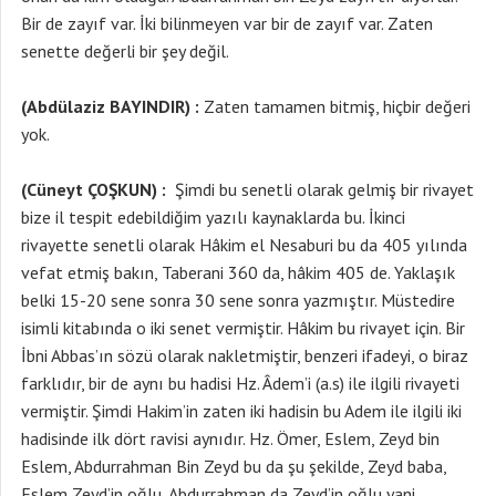
Bir de zayıf var. İki bilinmeyen var bir de zayıf var. Zaten
senette değerli bir şey değil.
(Abdülaziz BAYINDIR) :
Zaten tamamen bitmiş, hiçbir değeri
yok.
(Cüneyt ÇOŞKUN) :
Şimdi bu senetli olarak gelmiş bir rivayet
bize il tespit edebildiğim yazılı kaynaklarda bu. İkinci
rivayette senetli olarak Hâkim el Nesaburi bu da 405 yılında
vefat etmiş bakın, Taberani 360 da, hâkim 405 de. Yaklaşık
belki 15-20 sene sonra 30 sene sonra yazmıştır. Müstedire
isimli kitabında o iki senet vermiştir. Hâkim bu rivayet için. Bir
İbni Abbas’ın sözü olarak nakletmiştir, benzeri ifadeyi, o biraz
farklıdır, bir de aynı bu hadisi Hz. Âdem’i (a.s) ile ilgili rivayeti
vermiştir. Şimdi Hakim’in zaten iki hadisin bu Adem ile ilgili iki
hadisinde ilk dört ravisi aynıdır. Hz. Ömer, Eslem, Zeyd bin
Eslem, Abdurrahman Bin Zeyd bu da şu şekilde, Zeyd baba,
Eslem Zeyd’in oğlu, Abdurrahman da Zeyd’in oğlu yani