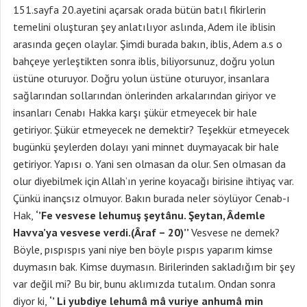
151.sayfa 20.ayetini açarsak orada bütün batıl fikirlerin
temelini oluşturan şey anlatılıyor aslında, Adem ile iblisin
arasında geçen olaylar. Şimdi burada bakın, iblis, Adem a.s o
bahçeye yerleştikten sonra iblis, biliyorsunuz, doğru yolun
üstüne oturuyor. Doğru yolun üstüne oturuyor, insanlara
sağlarından sollarından önlerinden arkalarından giriyor ve
insanları Cenabı Hakka karşı şükür etmeyecek bir hale
getiriyor. Şükür etmeyecek ne demektir? Teşekkür etmeyecek
bugünkü şeylerden dolayı yani minnet duymayacak bir hale
getiriyor. Yapısı o. Yani sen olmasan da olur. Sen olmasan da
olur diyebilmek için Allah’ın yerine koyacağı birisine ihtiyaç var.
Çünkü inançsız olmuyor. Bakın burada neler söylüyor Cenab-ı
Hak,
‘’Fe vesvese lehumuş şeytânu. Şeytan, Âdemle
Havva’ya vesvese verdi.(Âraf – 20)’’
Vesvese ne demek?
Böyle, pıspıspıs yani niye ben böyle pıspıs yaparım kimse
duymasın bak. Kimse duymasın. Birilerinden sakladığım bir şey
var değil mi? Bu bir, bunu aklımızda tutalım. Ondan sonra
diyor ki,
‘’ Li yubdiye lehumâ mâ vuriye anhumâ min