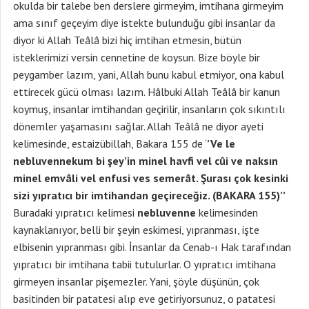
okulda bir talebe ben derslere girmeyim, imtihana girmeyim
ama sınıf geçeyim diye istekte bulunduğu gibi insanlar da
diyor ki Allah Teâlâ bizi hiç imtihan etmesin, bütün
isteklerimizi versin cennetine de koysun. Bize böyle bir
peygamber lazım, yani, Allah bunu kabul etmiyor, ona kabul
ettirecek gücü olması lazım. Hâlbuki Allah Teâlâ bir kanun
koymuş, insanlar imtihandan geçirilir, insanların çok sıkıntılı
dönemler yaşamasını sağlar. Allah Teâlâ ne diyor ayeti
kelimesinde, estaizübillah, Bakara 155 de ‘
’Ve le
nebluvennekum bi şey’in minel havfi vel cûi ve naksın
minel emvâli vel enfusi ves semerât. Şurası çok kesinki
sizi yıpratıcı bir imtihandan geçireceğiz. (BAKARA 155)’’
Buradaki yıpratıcı kelimesi
nebluvenne
kelimesinden
kaynaklanıyor, belli bir şeyin eskimesi, yıpranması, işte
elbisenin yıpranması gibi. İnsanlar da Cenab-ı Hak tarafından
yıpratıcı bir imtihana tabii tutulurlar. O yıpratıcı imtihana
girmeyen insanlar pişemezler. Yani, şöyle düşünün, çok
basitinden bir patatesi alıp eve getiriyorsunuz, o patatesi