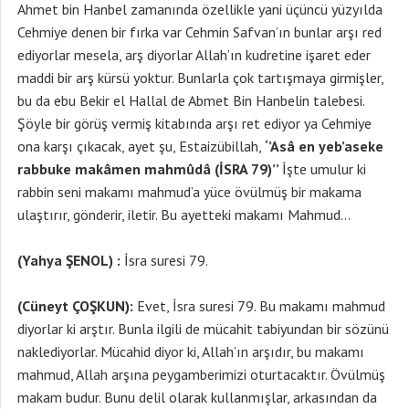
Ahmet bin Hanbel zamanında özellikle yani üçüncü yüzyılda
Cehmiye denen bir fırka var Cehmin Safvan’ın bunlar arşı red
ediyorlar mesela, arş diyorlar Allah’ın kudretine işaret eder
maddi bir arş kürsü yoktur. Bunlarla çok tartışmaya girmişler,
bu da ebu Bekir el Hallal de Abmet Bin Hanbelin talebesi.
Şöyle bir görüş vermiş kitabında arşı ret ediyor ya Cehmiye
ona karşı çıkacak, ayet şu, Estaizübillah,
‘’Asâ en yeb’aseke
rabbuke makâmen mahmûdâ (İSRA 79)’’
İşte umulur ki
rabbin seni makamı mahmud’a yüce övülmüş bir makama
ulaştırır, gönderir, iletir. Bu ayetteki makamı Mahmud…
(Yahya ŞENOL) :
İsra suresi 79.
(Cüneyt ÇOŞKUN):
Evet, İsra suresi 79. Bu makamı mahmud
diyorlar ki arştır. Bunla ilgili de mücahit tabiyundan bir sözünü
naklediyorlar. Mücahid diyor ki, Allah’ın arşıdır, bu makamı
mahmud, Allah arşına peygamberimizi oturtacaktır. Övülmüş
makam budur. Bunu delil olarak kullanmışlar, arkasından da