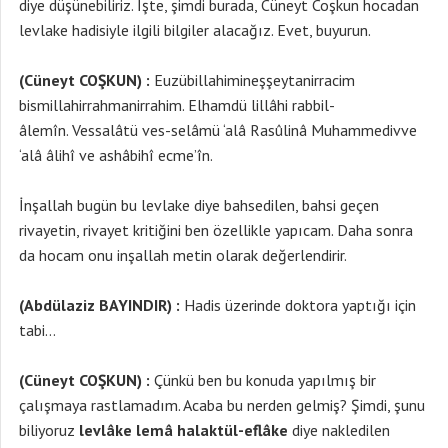
diye düşünebiliriz. İşte, şimdi burada, Cüneyt Coşkun hocadan
levlake hadisiyle ilgili bilgiler alacağız. Evet, buyurun.
(Cüneyt COŞKUN) :
Euzübillahimineşşeytanirracim
bismillahirrahmanirrahim. Elhamdü lillâhi rabbil-
âlemîn. Vessalâtü ves-selâmü ‘alâ Rasûlinâ Muhammedivve
‘alâ âlihî ve ashâbihî ecme’în.
İnşallah bugün bu levlake diye bahsedilen, bahsi geçen
rivayetin, rivayet kritiğini ben özellikle yapıcam. Daha sonra
da hocam onu inşallah metin olarak değerlendirir.
(Abdülaziz BAYINDIR) :
Hadis üzerinde doktora yaptığı için
tabi…
(Cüneyt COŞKUN) :
Çünkü ben bu konuda yapılmış bir
çalışmaya rastlamadım. Acaba bu nerden gelmiş? Şimdi, şunu
biliyoruz
levlâke lemâ halaktül-eflâke
diye nakledilen