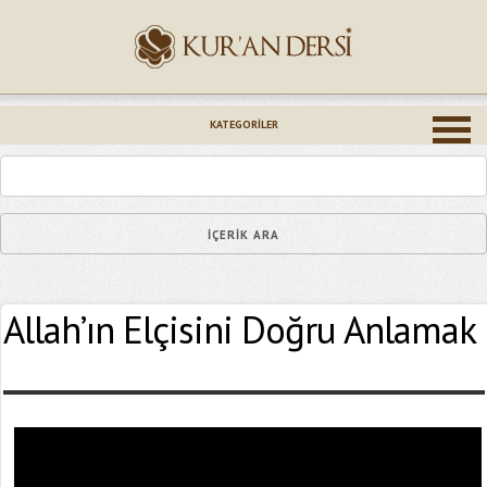
İsminiz (*)
KATEGORILER
Epostanız (*)
Allah’ın Elçisini Doğru Anlamak
Yaşadığınız Hatanın Ayrıntıları
Bağlantıyı Gönderin