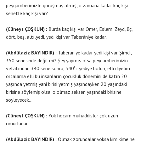
peygamberimizle görüşmüş almış, o zamana kadar kaç kişi
senetle kaç kişi var?
(Cüneyt ÇOŞKUN) :
Burda kaç kişi var Ömer, Eslem, Zeyd, üç,
dört, beş, altı,yedi, yedi kişi var Taberâniye kadar.
(Abdülaziz BAYINDIR) :
Taberaniye kadar yedi kişi var. Şimdi,
350 senesinde değil mi? Şey yapmış olsa peygamberimizin
vefatından 340 sene sonra, 340′ ı yediye bölün, elli diyelim
ortalama elli bu insanların çocukluk dönemini de katın 20
yaşında yetmiş yani birisi yetmiş yaşındayken 20 yaşındaki
birisine söylemiş olsa, o olmaz seksen yaşındaki birisine
söyleyecek…
(Cüneyt ÇOŞKUN) :
Yok hocam muhaddisler çok uzun
ömürlüdür.
(Abdülaziz BAYINDIR) :
Olmak zorundalar yoksa kim kime ne