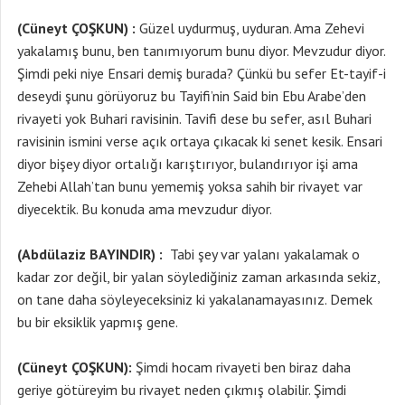
(Cüneyt ÇOŞKUN) :
Güzel uydurmuş, uyduran. Ama Zehevi
yakalamış bunu, ben tanımıyorum bunu diyor. Mevzudur diyor.
Şimdi peki niye Ensari demiş burada? Çünkü bu sefer Et-tayif-i
deseydi şunu görüyoruz bu Tayifi’nin Said bin Ebu Arabe’den
rivayeti yok Buhari ravisinin. Tavifi dese bu sefer, asıl Buhari
ravisinin ismini verse açık ortaya çıkacak ki senet kesik. Ensari
diyor bişey diyor ortalığı karıştırıyor, bulandırıyor işi ama
Zehebi Allah’tan bunu yememiş yoksa sahih bir rivayet var
diyecektik. Bu konuda ama mevzudur diyor.
(Abdülaziz BAYINDIR) :
Tabi şey var yalanı yakalamak o
kadar zor değil, bir yalan söylediğiniz zaman arkasında sekiz,
on tane daha söyleyeceksiniz ki yakalanamayasınız. Demek
bu bir eksiklik yapmış gene.
(Cüneyt ÇOŞKUN):
Şimdi hocam rivayeti ben biraz daha
geriye götüreyim bu rivayet neden çıkmış olabilir. Şimdi