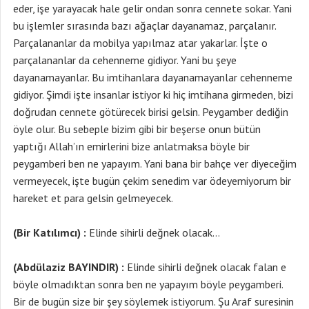
eder, işe yarayacak hale gelir ondan sonra cennete sokar. Yani
bu işlemler sırasında bazı ağaçlar dayanamaz, parçalanır.
Parçalananlar da mobilya yapılmaz atar yakarlar. İşte o
parçalananlar da cehenneme gidiyor. Yani bu şeye
dayanamayanlar. Bu imtihanlara dayanamayanlar cehenneme
gidiyor. Şimdi işte insanlar istiyor ki hiç imtihana girmeden, bizi
doğrudan cennete götürecek birisi gelsin. Peygamber dediğin
öyle olur. Bu sebeple bizim gibi bir beşerse onun bütün
yaptığı Allah’ın emirlerini bize anlatmaksa böyle bir
peygamberi ben ne yapayım. Yani bana bir bahçe ver diyeceğim
vermeyecek, işte bugün çekim senedim var ödeyemiyorum bir
hareket et para gelsin gelmeyecek.
(Bir Katılımcı) :
Elinde sihirli değnek olacak…
(Abdülaziz BAYINDIR) :
Elinde sihirli değnek olacak falan e
böyle olmadıktan sonra ben ne yapayım böyle peygamberi.
Bir de bugün size bir şey söylemek istiyorum. Şu Araf suresinin