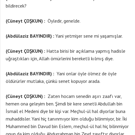
bildirecek?
(Cüneyt ÇOŞKUN) :
Öyledir, genelde.
(Abdülaziz BAYINDIR) :
Yani yetmişer sene mi yaşamışlar.
(Cüneyt ÇOŞKUN) :
Hatta birisi bir açıklama yapmış hadisle
uğraştıkları için, Allah ömürlerini bereketli kılmış diye.
(Abdülaziz BAYINDIR) :
Yani onlar öyle ölmez de öyle
öldürürler mutlaka, çünkü senet kopuyor arada.
(Cüneyt ÇOŞKUN) :
Zaten hocam senedin aşırı zaafı var,
hemen ona geleyim ben. Şimdi bir kere senetli Abdullah bin
İsmail el Medeni diye bir kişi var. Meçhul-ül hal diyorlar buna
muhaddisler. Yani hiç tanınmıyor kim olduğu bilinmiyor, bir. İki
Muhammed bin Davud bin Eslem, meçhul-ül hal hiç bilinmiyor
onun da kim olduğu. Abdurrahman bin Zeyd zayıftır diyorlar.