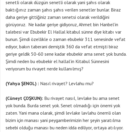
senetli olarak düzgün senetli olarak yani şahıs olarak
baktığınız zaman şahıs şahıs verilen senetler bunlar. Biraz
daha geriye gittiğiniz zaman senetsi olarak verildiğini
görüyoruz. Ne kadar geriye gidiyoruz, Ahmet bin Hanbel’in
talebesi var Ebubekir El Hallal kitabul sünne diye kitabı var
bunun. Şimdi özellikle o zaman ebubekir 311 senesinde vefat
ediyor, bakın taberani demiştik 360 da vefat etmişti biraz
geriye geldik 50-60 sene kadar ebubekir ama senet yok bunda.
Şimdi neden bu ebubekir el hallal’in Kitabul Sünnesini
veriyorum bu rivayet nerde kullanılmış?
(Yahya ŞENOL) :
Nasıl rivayet? Levlahu mu?
(Cüneyt ÇOŞKUN):
Bu rivayet nasıl, levlake bu ama senet
yok bunda. Burda senet yok. Senet olmadığı için önemi yok
zaten. Yani mana olarak, şimdi levlake lavlahu önemli olan
bizim için manası yani peygamberimizin her şeyin yaratılma
sebebi olduğu manası bu neden idda ediliyor, ortaya atılıyor.