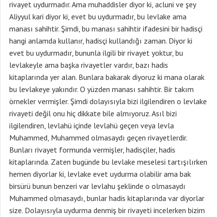
rivayet uydurmadır. Ama muhaddisler diyor ki, acluni ve şey
Aliyyul kari diyor ki, evet bu uydurmadır, bu levlake ama
manası sahihtir. Şimdi, bu manası sahihtir ifadesini bir hadisçi
hangi anlamda kullanır, hadisçi kullandığı zaman. Diyor ki
evet bu uydurmadır, bununla ilgili bir rivayet yoktur, bu
levlakeyle ama başka rivayetler vardır, bazı hadis
kitaplarında yer alan. Bunlara bakarak diyoruz ki mana olarak
bu levlakeye yakındır. O yüzden manası sahihtir. Bir takım
örnekler vermişler. Şimdi dolayısıyla bizi ilgilendiren o levlake
rivayeti değil onu hiç dikkate bile almıyoruz. Asıl bizi
ilgilendiren, levlahü içinde levlahü geçen veya levla
Muhammed, Muhammed olmasaydı geçen rivayetlerdir.
Bunları rivayet formunda vermişler, hadisçiler, hadis
kitaplarında. Zaten bugünde bu levlake meselesi tartışılırken
hemen diyorlar ki, levlake evet uydurma olabilir ama bak
birsürü bunun benzeri var levlahu şeklinde o olmasaydı
Muhammed olmasaydı, bunlar hadis kitaplarında var diyorlar
size. Dolayısıyla uydurma denmiş bir rivayeti incelerken bizim