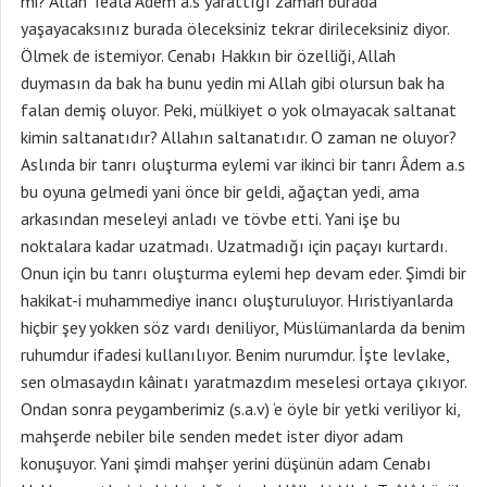
mi? Allah Teâlâ Âdem a.s yarattığı zaman burada
yaşayacaksınız burada öleceksiniz tekrar dirileceksiniz diyor.
Ölmek de istemiyor. Cenabı Hakkın bir özelliği, Allah
duymasın da bak ha bunu yedin mi Allah gibi olursun bak ha
falan demiş oluyor. Peki, mülkiyet o yok olmayacak saltanat
kimin saltanatıdır? Allahın saltanatıdır. O zaman ne oluyor?
Aslında bir tanrı oluşturma eylemi var ikinci bir tanrı Âdem a.s
bu oyuna gelmedi yani önce bir geldi, ağaçtan yedi, ama
arkasından meseleyi anladı ve tövbe etti. Yani işe bu
noktalara kadar uzatmadı. Uzatmadığı için paçayı kurtardı.
Onun için bu tanrı oluşturma eylemi hep devam eder. Şimdi bir
hakikat-i muhammediye inancı oluşturuluyor. Hıristiyanlarda
hiçbir şey yokken söz vardı deniliyor, Müslümanlarda da benim
ruhumdur ifadesi kullanılıyor. Benim nurumdur. İşte levlake,
sen olmasaydın kâinatı yaratmazdım meselesi ortaya çıkıyor.
Ondan sonra peygamberimiz (s.a.v) ‘e öyle bir yetki veriliyor ki,
mahşerde nebiler bile senden medet ister diyor adam
konuşuyor. Yani şimdi mahşer yerini düşünün adam Cenabı