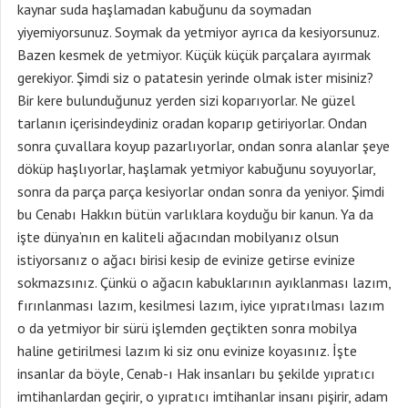
kaynar suda haşlamadan kabuğunu da soymadan
yiyemiyorsunuz. Soymak da yetmiyor ayrıca da kesiyorsunuz.
Bazen kesmek de yetmiyor. Küçük küçük parçalara ayırmak
gerekiyor. Şimdi siz o patatesin yerinde olmak ister misiniz?
Bir kere bulunduğunuz yerden sizi koparıyorlar. Ne güzel
tarlanın içerisindeydiniz oradan koparıp getiriyorlar. Ondan
sonra çuvallara koyup pazarlıyorlar, ondan sonra alanlar şeye
döküp haşlıyorlar, haşlamak yetmiyor kabuğunu soyuyorlar,
sonra da parça parça kesiyorlar ondan sonra da yeniyor. Şimdi
bu Cenabı Hakkın bütün varlıklara koyduğu bir kanun. Ya da
işte dünya’nın en kaliteli ağacından mobilyanız olsun
istiyorsanız o ağacı birisi kesip de evinize getirse evinize
sokmazsınız. Çünkü o ağacın kabuklarının ayıklanması lazım,
fırınlanması lazım, kesilmesi lazım, iyice yıpratılması lazım
o da yetmiyor bir sürü işlemden geçtikten sonra mobilya
haline getirilmesi lazım ki siz onu evinize koyasınız. İşte
insanlar da böyle, Cenab-ı Hak insanları bu şekilde yıpratıcı
imtihanlardan geçirir, o yıpratıcı imtihanlar insanı pişirir, adam