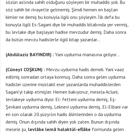
sözün aslında sahih olduğunu söyleyen bir muhaddis yok. Bu
söz sahih bir rivayetle gelmemiş. Şimdi hemen en baştan
kimler ne demiş bu konuyla ilgili onu şöyleyim. İlk defa bu
konuyla ilgili Es-Sagani diye bir muhaddis kitabında yer vermiş,
bu levlake diye başlayan hadise mevzudur demiş. Daha sonra
da bütün mevzu hadislerle ilgili kitap yazanlar…
(Abdülaziz BAYINDIR) :
Yani uydurma manasına geliyor…
(Cüneyt COŞKUN) :
Mevzu uydurma hadis demek. Yani vaaz
edilmiş sonradan ortaya konmuş. Daha sonra gelen uydurma
hadisler üzerine müstakil eser yazanlarda muhaddislerden
Sagani’yi takip etmişler. Hemen bakıyoruz, mesela Acluni,
levlakeye uydurma diyor. El- fetteni uydurma demiş, Eş-
Şevkani uydurma demiş, Leknevi uydurma demiş, El-Elbani var
en son olarak 20.yüzyılın hadis âlimlerinden o da uydurma
demiş. Onun dışında sahih diyen yok zaten. Bunun dışında
mesele şu,
levlâke lemâ halaktül-eflâke
formunda gelen