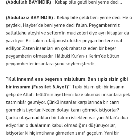
(Abdullah BAYINDIR) :
Kebap bile geldi beni yeme dedi…
(Abdülaziz BAYINDIR) :
Kebap bile geldi beni yeme dedi. He o
şeydeki, Hayber’de beni yeme dedi falan. Peygamberimiz
sallallahu aleyhi ve sellem’in mucizeleri diye ayrı kitaplar da
yazılıyor. Bir takım olağanüstülükler peygamberlere mal
ediliyor. Zaten insanları en çok rahatsız eden bir beşer
peygamberin olmasıdır. Hâlbuki Kur’an-ı Kerim’de bütün
peygamberler insanlara şunu söylemişlerdir;
‘’Kul innemâ ene beşerun mislukum. Ben tıpkı sizin gibi
bir insanım.(Fussilet 6.Ayet)’’
Tıpkı bizim gibi bir insanın
gelip de Allah Teâlâ’nın ayetlerini bize okuması insanlara pek
tatminkâr gelmiyor. Çünkü insanlar karşılarında bir tanrı
görmek istiyorlar. Neden dolayı tanrı görmek istiyorlar?
Çünkü ulaşamadıkları bir takım istekleri var yani Allah’a dua
ediyorlar, o dualarının kabul olmadığını düşünüyorlar,
istiyorlar ki hiç imtihana girmeden sınıf geçelim. Yani bir