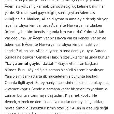
Âdem a.s yoldan çıkarmak için söylediği üç kelime bakın her
yerde. Bir o sır, yani gayb bilgisi, sanki şeytan Âdem a.s
kulağına fısıldarken, Allah duymasın ama öyle demiş oluyor,
niye fısıldıyor kim var orda Âdem ile Havva’ya fısıldarken
üçüncü şahıs kim kendisi dışında kim var orda? Yalnız Allah
var değil mi? Bir Âdem var bir Havva var bir kendisi var bir de
âdem var. E Âdemle Havva’ya fısıldıyor kimden saklıyor
kendini? Allah’tan. Allah duymasın ama demiş oluyor. Burada,
burada ne oluyor? Cenab-ı Hakkın özellikleridir aslında bunlar.
‘’La ya’lemul gaybe illallah ‘’
Gaybı Allah’tan başkası
bilmez. Bunu söylediğiniz zaman bir sürü sistem bozuluyor.
Yani bizim tarikatlarla ilk mücadelemiz bununla başladı.
Onunla ilgili ayeti Süleymaniye camisinin kürsüsünde okuyunca
kıyamet koptu. Bende o zamana kadar bir şey bilmiyordum, o
zaman bunları tanımaya başladım. Kıyamet koptu. Ne
demek, bilmek ne demek adeta okurlar demeye başladılar,
neyse. Şimdi ölümsüzlük kimin özelliği? Allah’ın özelliği değil