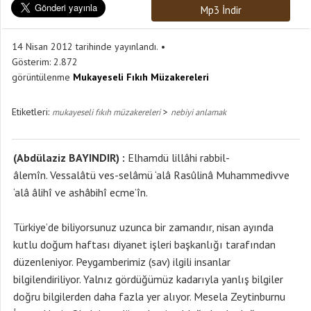
Mp3 İndir
14 Nisan 2012 tarihinde yayınlandı.
Gösterim:
2.872
görüntülenme
Mukayeseli Fıkıh Müzakereleri
Etiketleri:
>
mukayeseli fıkıh müzakereleri
nebiyi anlamak
(Abdülaziz BAYINDIR) :
Elhamdü lillâhi rabbil-
âlemîn. Vessalâtü ves-selâmü ‘alâ Rasûlinâ Muhammedivve
‘alâ âlihî ve ashâbihî ecme’în.
Türkiye’de biliyorsunuz uzunca bir zamandır, nisan ayında
kutlu doğum haftası diyanet işleri başkanlığı tarafından
düzenleniyor. Peygamberimiz (sav) ilgili insanlar
bilgilendiriliyor. Yalnız gördüğümüz kadarıyla yanlış bilgiler
doğru bilgilerden daha fazla yer alıyor. Mesela Zeytinburnu