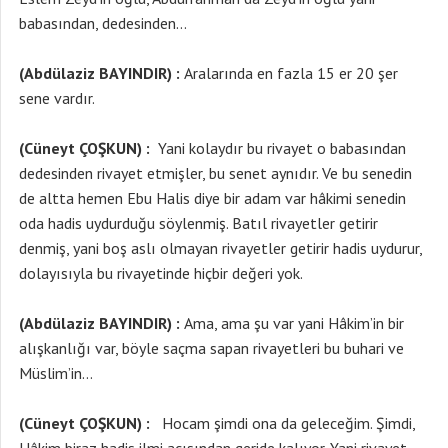
babasından, dedesinden…
(Abdülaziz BAYINDIR) :
Aralarında en fazla 15 er 20 şer
sene vardır.
(Cüneyt ÇOŞKUN) :
Yani kolaydır bu rivayet o babasından
dedesinden rivayet etmişler, bu senet aynıdır. Ve bu senedin
de altta hemen Ebu Halis diye bir adam var hâkimi senedin
oda hadis uydurduğu söylenmiş. Batıl rivayetler getirir
denmiş, yani boş aslı olmayan rivayetler getirir hadis uydurur,
dolayısıyla bu rivayetinde hiçbir değeri yok.
(Abdülaziz BAYINDIR) :
Ama, ama şu var yani Hâkim’in bir
alışkanlığı var, böyle saçma sapan rivayetleri bu buhari ve
Müslim’in…
(Cüneyt ÇOŞKUN) :
Hocam şimdi ona da geleceğim. Şimdi,