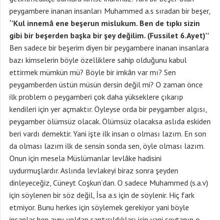
peygambere inanan insanları Muhammed a.s sıradan bir beşer,
‘’Kul innemâ ene beşerun mislukum. Ben de tıpkı sizin
gibi bir beşerden başka bir şey değilim. (Fussilet 6.Ayet)’’
Ben sadece bir beşerim diyen bir peygambere inanan insanlara
bazı kimselerin böyle özelliklere sahip olduğunu kabul
ettirmek mümkün mü? Böyle bir imkân var mı? Sen
peygamberden üstün müsün dersin değil mi? O zaman önce
ilk problem o peygamberi çok daha yükseklere çıkarıp
kendileri için yer açmaktır. Öyleyse orda bir peygamber algısı,
peygamber ölümsüz olacak. Ölümsüz olacaksa aslıda eskiden
beri vardı demektir. Yani işte ilk insan o olması lazım. En son
da olması lazım ilk de sensin sonda sen, öyle olması lazım.
Onun için mesela Müslümanlar levlâke hadisini
uydurmuşlardır. Aslında levlakeyi biraz sonra şeyden
dinleyeceğiz, Cüneyt Coşkun’dan. O sadece Muhammed (s.a.v)
için söylenen bir söz değil, İsa a.s için de söylenir. Hiç fark
etmiyor. Bunu herkes için söylemek gerekiyor yani böyle
insanlar hep aynı yoldan saptırıldıkları için yani şeytanın o