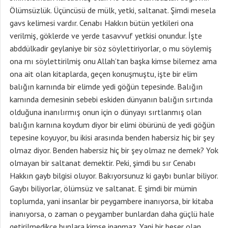
Ölümsüzlük. Üçüncüsü de mülk, yetki, saltanat. Şimdi mesela
gavs kelimesi vardır. Cenabı Hakkın bütün yetkileri ona
verilmiş, göklerde ve yerde tasavvuf yetkisi onundur. İşte
abddülkadir geylaniye bir söz söylettiriyorlar, o mu söylemiş
ona mı söylettirilmiş onu Allah’tan başka kimse bilemez ama
ona ait olan kitaplarda, geçen konuşmuştu, işte bir elim
balığın karnında bir elimde yedi göğün tepesinde. Balığın
karnında demesinin sebebi eskiden dünyanın balığın sırtında
olduğuna inanılırmış onun için o dünyayı sırtlanmış olan
balığın karnına koydum diyor bir elimi öbürünü de yedi göğün
tepesine koyuyor, bu ikisi arasında benden habersiz hiç bir şey
olmaz diyor. Benden habersiz hiç bir şey olmaz ne demek? Yok
olmayan bir saltanat demektir. Peki, şimdi bu sır Cenabı
Hakkın gayb bilgisi oluyor. Bakıyorsunuz ki gaybı bunlar biliyor.
Gaybı biliyorlar, ölümsüz ve saltanat. E şimdi bir mümin
toplumda, yani insanlar bir peygambere inanıyorsa, bir kitaba
inanıyorsa, o zaman o peygamber bunlardan daha güçlü hale
getirilmedikçe bunlara kimse inanmaz. Yani bir beşer olan