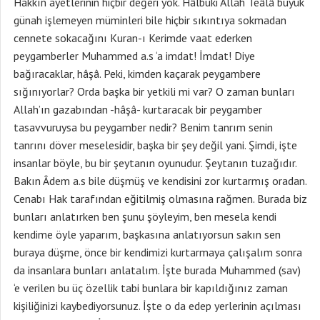
Hakkın ayetlerinin hiçbir değeri yok. Hâlbuki Allah Teâlâ büyük
günah işlemeyen müminleri bile hiçbir sıkıntıya sokmadan
cennete sokacağını Kuran-ı Kerimde vaat ederken
peygamberler Muhammed a.s ‘a imdat! İmdat! Diye
bağıracaklar, hâşâ. Peki, kimden kaçarak peygambere
sığınıyorlar? Orda başka bir yetkili mi var? O zaman bunları
Allah’ın gazabından -hâşâ- kurtaracak bir peygamber
tasavvuruysa bu peygamber nedir? Benim tanrım senin
tanrını döver meselesidir, başka bir şey değil yani. Şimdi, işte
insanlar böyle, bu bir şeytanın oyunudur. Şeytanın tuzağıdır.
Bakın Âdem a.s bile düşmüş ve kendisini zor kurtarmış oradan.
Cenabı Hak tarafından eğitilmiş olmasına rağmen. Burada biz
bunları anlatırken ben şunu şöyleyim, ben mesela kendi
kendime öyle yaparım, başkasına anlatıyorsun sakın sen
buraya düşme, önce bir kendimizi kurtarmaya çalışalım sonra
da insanlara bunları anlatalım. İşte burada Muhammed (sav)
‘e verilen bu üç özellik tabi bunlara bir kapıldığınız zaman
kişiliğinizi kaybediyorsunuz. İşte o da edep yerlerinin açılması