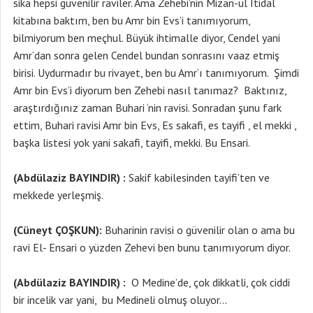
sika hepsi güvenilir raviler. Ama Zehebi’nin Mizan-ul İtidal
kitabına baktım, ben bu Amr bin Evs’i tanımıyorum,
bilmiyorum ben meçhul. Büyük ihtimalle diyor, Cendel yani
Amr’dan sonra gelen Cendel bundan sonrasını vaaz etmiş
birisi. Uydurmadır bu rivayet, ben bu Amr’ı tanımıyorum. Şimdi
Amr bin Evs’i diyorum ben Zehebi nasıl tanımaz? Baktınız,
araştırdığınız zaman Buhari ‘nin ravisi. Sonradan şunu fark
ettim, Buhari ravisi Amr bin Evs, Es sakafi, es tayifi , el mekki ,
başka listesi yok yani sakafi, tayifi, mekki. Bu Ensari.
(Abdülaziz BAYINDIR) :
Sakif kabilesinden tayifi’ten ve
mekkede yerleşmiş.
(Cüneyt ÇOŞKUN):
Buharinin ravisi o güvenilir olan o ama bu
ravi El- Ensari o yüzden Zehevi ben bunu tanımıyorum diyor.
(Abdülaziz BAYINDIR) :
O Medine’de, çok dikkatli, çok ciddi
bir incelik var yani, bu Medineli olmuş oluyor…