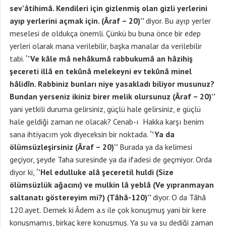
sev’âtihimâ. Kendileri için gizlenmiş olan gizli yerlerini
ayıp yerlerini açmak için. (Âraf – 20)’’
diyor. Bu ayıp yerler
meselesi de oldukça önemli. Çünkü bu buna önce bir edep
yerleri olarak mana verilebilir, başka manalar da verilebilir
tabi.
‘’Ve kâle mâ nehâkumâ rabbukumâ an hâzihiş
şecereti illâ en tekûnâ melekeyni ev tekûnâ minel
hâlidîn. Rabbiniz bunları niye yasakladı biliyor musunuz?
Bundan yerseniz ikiniz birer melik olursunuz (Âraf – 20)’’
yani yetkili duruma gelirsiniz, güçlü hale gelirsiniz, e güçlü
hale geldiği zaman ne olacak? Cenab-ı Hakka karşı benim
sana ihtiyacım yok diyeceksin bir noktada.
‘’Ya da
ölümsüzleşirsiniz (Âraf – 20)’’
Burada ya da kelimesi
geçiyor, şeyde Taha suresinde ya da ifadesi de geçmiyor. Orda
diyor ki,
‘’Hel edulluke alâ şeceretil huldi (Size
ölümsüzlük ağacını) ve mulkin lâ yeblâ (Ve yıpranmayan
saltanatı göstereyim mi?) (Tâhâ-120)’’
diyor. O da Tâhâ
120.ayet. Demek ki Âdem a.s ile çok konuşmuş yani bir kere
konuşmamış, birkaç kere konuşmuş. Ya şu ya şu dediği zaman