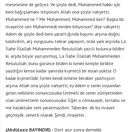
meselesine de gelicez. Ve şöyle dedi, Muhammed hakkı için
beni bağışlamanı istiyorum. Allah ona şöyle vahyetti,
Muhammed ne ? Me Muhammed, Muhammed kim? Başka bir
rivayette sen Muhammedi nerden biliyorsun? diye vahyetti.
Adem de şöyle dedi beni yarattığında başımı arşına doğru
kaldırdım, arş vurgusunu tekrar yapayım, orda yani arşında La
İlahe İllallah Muhammeden Resulullah yazılı bulunca bildim
ki, arşda böyle yazıyormuş, La İlahe İllallah Muhammeden
Resulullah, bunu görünce bildim ki ismini ismiyle birlikte
yazdığın kimse kadar yanında kıymetli bir insan yoktur. O
kadar kıymetlidir. İsmini kendi isminle beraber yazmışsın
arşına. Allah ona şöyle vahyetti, ey âdem o senin soyundan
gelen nebilerin sonuncusudur.Ümmeti de senin zürriyetinden
olan ümmetlerin sonuncusudur. Eğer o olmasaydı, levlahu ve
me halaktuke seni yaratmazdım. Taberâni de bu rivayet
geçmişdir, senetli olarak. Şimdi, rivayetin…
(Abdülaziz BAYINDIR) :
Dört asır sonra demekki