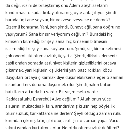
da değil ikisini de birleştirmiş onu Âdem aleyhisselam’ı
kandırması o kadar kolay olmamış, öyle anlaşılıyor. Şimdi
burada üç tane şey var, bir vesvese, vesvese ne demek?
Gizemli konuşma. Yani, ben şimdi, Cüneyt eğil bana doğru ne
yapıyorum? Sana bir sır veriyorum değil mi? Buradaki hiç
kimsenin bilmediği bir şeyi sana, hiç kimsenin bilmesini
istemediği bir şeyi sana söylüyorum. Şimdi, sır, bir sır kelimesi
çok önemli, iki ölümsüzlük, üç yetki. Şimdi, dikkat ederseniz,
tabii ondan sonrada asıl niyet kişilerin gizlediklerini ortaya
çıkarmak, yani kişilerin kişiliklerini yani bastırdıkları kötü
duyguları ortaya çıkarmak diye düşünebilirseniz eğer o zaman
insanları ters duruma düşürmek olur. Şimdi, bakın bütün
batılların altında bu vardır. Bir sır, mesela vardır
Kaddesallahü Esrarehül Âliye değil mi? Allah onun yüce
sırlarını mukaddes kılsın, arındırılmış kılsın hep böyle. İki
ölümsüzlük, tarikatlarda ne derler? Şeyh öldüğü zaman ruhu
kınından çıkmış kılıç gibi olur, asıl işini o zaman yapar. Vücut
sıkıntısından kurtulmuş olur. Ne oldu ölümsüzlük değil mi?