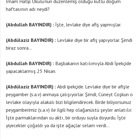
İmam Hatip Okulu’nun düzenlemiş olduğu kutlu doğum
haftasının adı neydi?
(Abdullah BAYINDIR) :
İşte, levlake diye afiş yapmışlar.
(Abdülaziz BAYINDIR) :
Levlake diye bir afiş yapıyorlar. Şimdi
biraz sonra…
(Abdullah BAYINDIR) :
Başbakanın katılımıyla Abdi İpekçide
yapacaklarmış 25 Nisan.
(Abdülaziz BAYINDIR) :
Abdi ipekçide. Levlake diye bir afişle
peygamber (s.a.v) anmaya çalışıyorlar. Şimdi, Cüneyt Coşkun o
levlake olayıyla alakalı bizi bilgilendirecek. Birde biliyorsunuz
peygamberimiz (s.a.v) ile ilgili hep olağanüstü şeyler anlatılır.
İşte parmaklarından su aktı, bir orduyu suyla doyurdu. İşte
yiyecekler çoğaldı ya da işte ağaçlar selam verdi…