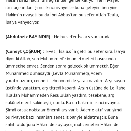
Hâkim biraz hadis ilmi açısından geride kalıyor. Yani rivayet
ilmi açısından, şimdi ikinci rivayette buna geleyim ben yine
Hakim’in rivayeti bu da İbni Abbas’tan bu sefer Allah Teala,
İsa’ya vahyediyor.
(Abdülaziz BAYINDIR) :
He bu sefer İsa a.s var sırada…
(Cüneyt ÇOŞKUN)
: Evet, İsa a.s ‘ a geldi bu sefer sıra. İsa’ya
diyor ki Allah, sen Muhammed’e iman etmeleri hususunda
ümmetine emret. Senden sonra gelecek bir ümmettir. Eğer
Muhammed olmasaydı (Levla Muhammed), Adem’i
yaratmazdım, cenneti cehennemi de yaratmazdım. Arşı suyun
üstünde yarattım, arş titredi kabardı. Arşın üstüne de Le İlahe
İllallah Muhammeden Resulullah yazdım, tesekene, arş
sukûnete erdi sakinleşti, durdu. Bu da hakim’in ikinci rivayeti.
Şimdi ortak noktalar önemli arş var, bi Âdem’e atıf var, şimdi
bu rivayet bazı insanları senet itibariyle aldatmıştır. Buna
sahih olduğunu Hâkim de söylüyor, muhtemelen Hâkim de