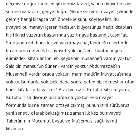
geçmişe doğru tarihten gitmemiz lazım, yani o rivayetin izini
sürmemiz lazım, geriye doğru. Nerde sistemli rivayet şeklinde
gelmiş hangi kitapta var, öncelikle şunu söyleyelim. Bu
rivayeti bu manayı içeren hadisler, biliyorsunuz hadis kitapları
hicri ikinci yüzyılın başlarında yazılmaya başlandı, tasnifat.
Sınıflandırıldı hadisler ve yazılmaya başlandı. Bu eserlerde
bu anlama gelecek bir rivayet yoktur. Nedir bunlar bugün
elimizdeki kitaplar İbni ebi şeybe’nin musannefi vardır, yoktur.
Said bin mansur’un Sünen’i vardır, yoktur. Abdurrezzak’ın
Musannefi vardır orada yoktur. İmam malik’in Muvatta’sında
yoktur. Bunlarda yok, peki daha sonra gelen bizce meşhur olan
hadis kitalarında var mı? Biz diyoruz ki Kütübü Sitte diyoruz,
Kütübü Tisa diyoruz bunlarda da yoktur. Peki rivayet
formunda bu ne zaman ortaya çıkmış, bunun izini sürüyoruz
yani senetli olarak baktığımız zaman ilk kez bu rivayeti
Taberâni’nin Mucemul Evsat ve Mu’cemu’s-sağîr isimli
kitapları…