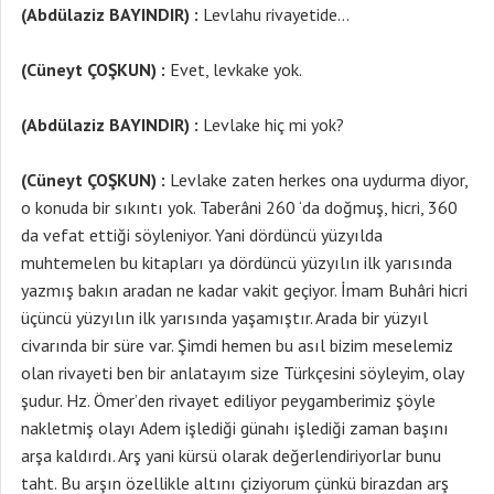
(Abdülaziz BAYINDIR) :
Levlahu rivayetide…
(Cüneyt ÇOŞKUN) :
Evet, levkake yok.
(Abdülaziz BAYINDIR) :
Levlake hiç mi yok?
(Cüneyt ÇOŞKUN) :
Levlake zaten herkes ona uydurma diyor,
o konuda bir sıkıntı yok. Taberâni 260 ‘da doğmuş, hicri, 360
da vefat ettiği söyleniyor. Yani dördüncü yüzyılda
muhtemelen bu kitapları ya dördüncü yüzyılın ilk yarısında
yazmış bakın aradan ne kadar vakit geçiyor. İmam Buhâri hicri
üçüncü yüzyılın ilk yarısında yaşamıştır. Arada bir yüzyıl
civarında bir süre var. Şimdi hemen bu asıl bizim meselemiz
olan rivayeti ben bir anlatayım size Türkçesini söyleyim, olay
şudur. Hz. Ömer’den rivayet ediliyor peygamberimiz şöyle
nakletmiş olayı Adem işlediği günahı işlediği zaman başını
arşa kaldırdı. Arş yani kürsü olarak değerlendiriyorlar bunu
taht. Bu arşın özellikle altını çiziyorum çünkü birazdan arş