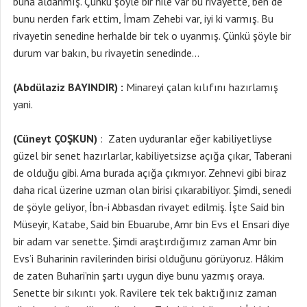
buna aldanmış. Çünkü şöyle bir hile var bu rivayette, ben de
bunu nerden fark ettim, İmam Zehebi var, iyi ki varmış. Bu
rivayetin senedine herhalde bir tek o uyanmış. Çünkü şöyle bir
durum var bakın, bu rivayetin senedinde…
(Abdülaziz BAYINDIR) :
Minareyi çalan kılıfını hazırlamış
yani.
(Cüneyt ÇOŞKUN)
: Zaten uyduranlar eğer kabiliyetliyse
güzel bir senet hazırlarlar, kabiliyetsizse açığa çıkar, Taberani
de olduğu gibi. Ama burada açığa çıkmıyor. Zehnevi gibi biraz
daha rical üzerine uzman olan birisi çıkarabiliyor. Şimdi, senedi
de şöyle geliyor, İbn-i Abbasdan rivayet edilmiş. İşte Said bin
Müseyir, Katabe, Said bin Ebuarube, Amr bin Evs el Ensari diye
bir adam var senette. Şimdi araştırdığımız zaman Amr bin
Evs’i Buharinin ravilerinden birisi olduğunu görüyoruz. Hâkim
de zaten Buhari’nin şartı uygun diye bunu yazmış oraya.
Senette bir sıkıntı yok. Ravilere tek tek baktığınız zaman