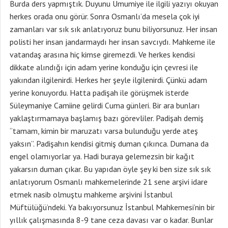
Burda ders yapmıştık. Duyunu Umumiye ile ilgili yazıyı okuyan
herkes orada onu görür. Sonra Osmanlı’da mesela çok iyi
zamanları var sık sık anlatıyoruz bunu biliyorsunuz. Her insan
polisti her insan jandarmaydı her insan savcıydı. Mahkeme ile
vatandaş arasına hiç kimse giremezdi. Ve herkes kendisi
dikkate alındığı için adam yerine konduğu için çevresi ile
yakından ilgilenirdi. Herkes her şeyle ilgilenirdi. Çünkü adam
yerine konuyordu. Hatta padişah ile görüşmek isterde
Süleymaniye Camiine gelirdi Cuma günleri. Bir ara bunları
yaklaştırmamaya başlamış bazı görevliler. Padişah demiş
“tamam, kimin bir maruzatı varsa bulunduğu yerde ateş
yaksın”. Padişahın kendisi gitmiş duman çıkınca. Dumana da
engel olamıyorlar ya. Hadi buraya gelemezsin bir kağıt
yakarsın duman çıkar. Bu yapıdan öyle şey ki ben size sık sık
anlatıyorum Osmanlı mahkemelerinde 21 sene arşivi idare
etmek nasib olmuştu mahkeme arşivini İstanbul
Müftülüğü’ndeki. Ya bakıyorsunuz İstanbul Mahkemesi’nin bir
yıllık çalışmasında 8-9 tane ceza davası var o kadar. Bunlar