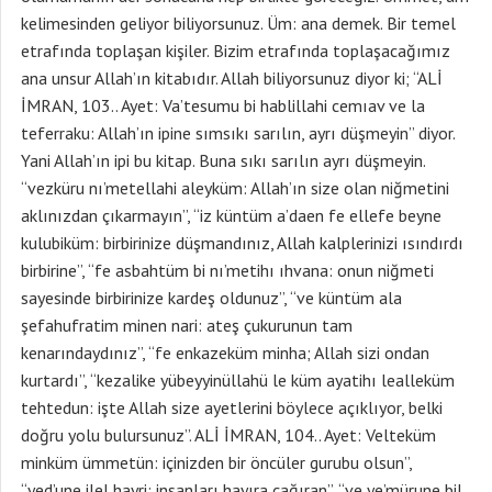
kelimesinden geliyor biliyorsunuz. Üm: ana demek. Bir temel
etrafında toplaşan kişiler. Bizim etrafında toplaşacağımız
ana unsur Allah’ın kitabıdır. Allah biliyorsunuz diyor ki; “ALİ
İMRAN, 103.. Ayet: Va’tesumu bi hablillahi cemıav ve la
teferraku: Allah’ın ipine sımsıkı sarılın, ayrı düşmeyin” diyor.
Yani Allah’ın ipi bu kitap. Buna sıkı sarılın ayrı düşmeyin.
“vezküru nı’metellahi aleyküm: Allah’ın size olan niğmetini
aklınızdan çıkarmayın”, “iz küntüm a’daen fe ellefe beyne
kulubiküm: birbirinize düşmandınız, Allah kalplerinizi ısındırdı
birbirine”, “fe asbahtüm bi nı’metihı ıhvana: onun niğmeti
sayesinde birbirinize kardeş oldunuz”, “ve küntüm ala
şefahufratim minen nari: ateş çukurunun tam
kenarındaydınız”, “fe enkazeküm minha; Allah sizi ondan
kurtardı”, “kezalike yübeyyinüllahü le küm ayatihı lealleküm
tehtedun: işte Allah size ayetlerini böylece açıklıyor, belki
doğru yolu bulursunuz”. ALİ İMRAN, 104.. Ayet: Velteküm
minküm ümmetün: içinizden bir öncüler gurubu olsun”,
“yed’une ilel hayri: insanları hayıra çağıran”, “ve ye’mürune bil