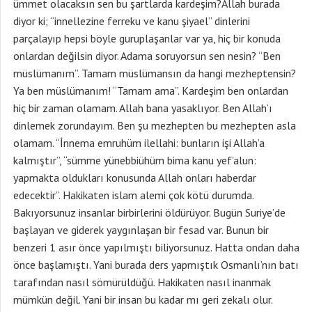
ümmet olacaksın sen bu şartlarda kardeşim?Allah burada
diyor ki; “innellezine ferreku ve kanu şiyael” dinlerini
parçalayıp hepsi böyle guruplaşanlar var ya, hiç bir konuda
onlardan değilsin diyor. Adama soruyorsun sen nesin? “Ben
müslümanım”. Tamam müslümansın da hangi mezheptensin?
Ya ben müslümanım! “Tamam ama”. Kardeşim ben onlardan
hiç bir zaman olamam. Allah bana yasaklıyor. Ben Allah’ı
dinlemek zorundayım. Ben şu mezhepten bu mezhepten asla
olamam. “İnnema emruhüm ilellahi: bunların işi Allah’a
kalmıştır”, “sümme yünebbiühüm bima kanu yef’alun:
yapmakta oldukları konusunda Allah onları haberdar
edecektir”. Hakikaten islam alemi çok kötü durumda.
Bakıyorsunuz insanlar birbirlerini öldürüyor. Bugün Suriye’de
başlayan ve giderek yaygınlaşan bir fesad var. Bunun bir
benzeri 1 asır önce yapılmıştı biliyorsunuz. Hatta ondan daha
önce başlamıştı. Yani burada ders yapmıştık Osmanlı’nın batı
tarafından nasıl sömürüldüğü. Hakikaten nasıl inanmak
mümkün değil. Yani bir insan bu kadar mı geri zekalı olur.