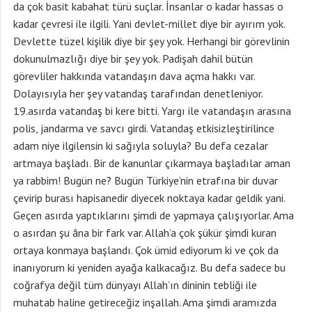
da çok basit kabahat türü suçlar. İnsanlar o kadar hassas o
kadar çevresi ile ilgili. Yani devlet-millet diye bir ayırım yok.
Devlette tüzel kişilik diye bir şey yok. Herhangi bir görevlinin
dokunulmazlığı diye bir şey yok. Padişah dahil bütün
görevliler hakkında vatandaşın dava açma hakkı var.
Dolayısıyla her şey vatandaş tarafından denetleniyor.
19.asırda vatandaş bi kere bitti. Yargı ile vatandaşın arasına
polis, jandarma ve savcı girdi. Vatandaş etkisizleştirilince
adam niye ilgilensin ki sağıyla soluyla? Bu defa cezalar
artmaya başladı. Bir de kanunlar çıkarmaya başladılar aman
ya rabbim! Bugün ne? Bugün Türkiye’nin etrafına bir duvar
çevirip burası hapisanedir diyecek noktaya kadar geldik yani.
Geçen asırda yaptıklarını şimdi de yapmaya çalışıyorlar. Ama
o asırdan şu âna bir fark var. Allah’a çok şükür şimdi kuran
ortaya konmaya başlandı. Çok ümid ediyorum ki ve çok da
inanıyorum ki yeniden ayağa kalkacağız. Bu defa sadece bu
coğrafya değil tüm dünyayı Allah’ın dininin tebliği ile
muhatab haline getireceğiz inşallah. Ama şimdi aramızda