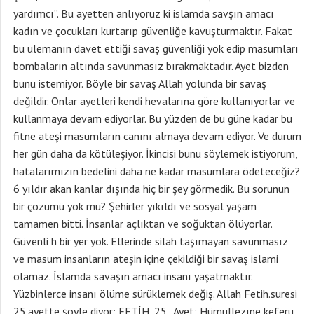
yardımcı”. Bu ayetten anlıyoruz ki islamda savşın amacı
kadın ve çocukları kurtarıp güvenliğe kavuşturmaktır. Fakat
bu ulemanın davet ettiği savaş güvenliği yok edip masumları
bombaların altında savunmasız bırakmaktadır. Ayet bizden
bunu istemiyor. Böyle bir savaş Allah yolunda bir savaş
değildir. Onlar ayetleri kendi hevalarına göre kullanıyorlar ve
kullanmaya devam ediyorlar. Bu yüzden de bu güne kadar bu
fitne ateşi masumların canını almaya devam ediyor. Ve durum
her gün daha da kötüleşiyor. İkincisi bunu söylemek istiyorum,
hatalarımızın bedelini daha ne kadar masumlara ödeteceğiz?
6 yıldır akan kanlar dışında hiç bir şey görmedik. Bu sorunun
bir çözümü yok mu? Şehirler yıkıldı ve sosyal yaşam
tamamen bitti. İnsanlar açlıktan ve soğuktan ölüyorlar.
Güvenli h bir yer yok. Ellerinde silah taşımayan savunmasız
ve masum insanların ateşin içine çekildiği bir savaş islami
olamaz. İslamda savaşın amacı insanı yaşatmaktır.
Yüzbinlerce insanı ölüme sürüklemek değiş. Allah Fetih.suresi
25.ayette şöyle diyor: FETİH, 25.. Ayet: Hümüllezıne keferu