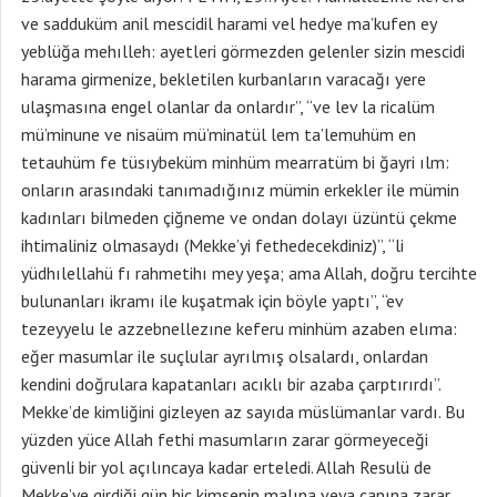
ve sadduküm anil mescidil harami vel hedye ma’kufen ey
yeblüğa mehılleh: ayetleri görmezden gelenler sizin mescidi
harama girmenize, bekletilen kurbanların varacağı yere
ulaşmasına engel olanlar da onlardır”, “ve lev la ricalüm
mü’minune ve nisaüm mü’minatül lem ta’lemuhüm en
tetauhüm fe tüsıybeküm minhüm mearratüm bi ğayri ılm:
onların arasındaki tanımadığınız mümin erkekler ile mümin
kadınları bilmeden çiğneme ve ondan dolayı üzüntü çekme
ihtimaliniz olmasaydı (Mekke’yi fethedecekdiniz)”, “li
yüdhılellahü fı rahmetihı mey yeşa; ama Allah, doğru tercihte
bulunanları ikramı ile kuşatmak için böyle yaptı”, “ev
tezeyyelu le azzebnellezıne keferu minhüm azaben elıma:
eğer masumlar ile suçlular ayrılmış olsalardı, onlardan
kendini doğrulara kapatanları acıklı bir azaba çarptırırdı”.
Mekke’de kimliğini gizleyen az sayıda müslümanlar vardı. Bu
yüzden yüce Allah fethi masumların zarar görmeyeceği
güvenli bir yol açılıncaya kadar erteledi. Allah Resulü de
Mekke’ye girdiği gün hiç kimsenin malına veya canına zarar