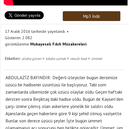
Mp3 İndir
17 Aralık 2016 tarihinde yayınlandı.
Gösterim:
2.082
görüntülenme
Mukayeseli Fıkıh Müzakereleri
Etiketleri:
>
>
>
allaha güven
kitaba uymak
resule itaat
ümmet
ABDULAZİZ BAYINDIR: Değerli izleyiciler bugün dersimize
üzücü bir hadisenin üzüntüsü ile başlıyoruz. Tabi som
zamanlarda ülkemizde çok üzücü olaylar oldu. Geçen haftaki
dersten sonra Beşiktaş’daki hadise oldu. Bugün de Kayseri’den
çarşı iznine çıkmış olan askerlere yönelik bir saldırı oldu.
Ajanslarda geçen haberlere göre 9 kişi şehid olmuş vaziyette.
Bunlar son derece üzücü şeyler. İşte bugün ümmet
olamamanın acı sonucunu hep birlikte göreceğiz. Ümmet, üm