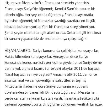
Hişam var. Bizim vakıfta Fransızca sitesinin yöneticisi.
Fransızcayı Suriye’de öğrenmiş. Kendisi Şam’da oturan bir
ailenin oğlu. Her şeyi orada öğrenmiş. Fransızcayı orada
öylesine öğrenmiş ki fransızlar yazdığı yazılara en küçük
itirazda bulunmuyorlar. Yani bir fransızca siteyi yönetiyor.
Şimdi şeyde olanlarla ilgili ailesi orada. Onlarla ilgili bize kısa
bir sunum yapacak biz de onu anlamaya çalışacağız.
HİŞAM ALABED: Suriye konusunda çok kişiler konuşuyorlar.
Hatta bilmeden konuşuyorlar. Herşeyden önce Suriye
konusunda konuşmak isteyen kişi herşeyden önce Suriye’de ne
var ne yok bilmesi lazım. Suriye’deki olaylar 2011’de başladı.
Nasıl başladı ve niye başladı? Amaç neydi? 2011’den önce
insanlar mal ve can güvenliğine sahiptiler. Birleşmiş
Milletler’in ifadesine göre Suriye dünyanın en güvenli
ülkelerinden bir tanesi idi. Din özgürlüğü vardı. Mesela her
yerde camiler ve kuran kursları vardı. İnsanlar istedikleri gibi
dinlerini öğrenebiliyorlardı. Eğitime çok önem verilirdi. En uzak