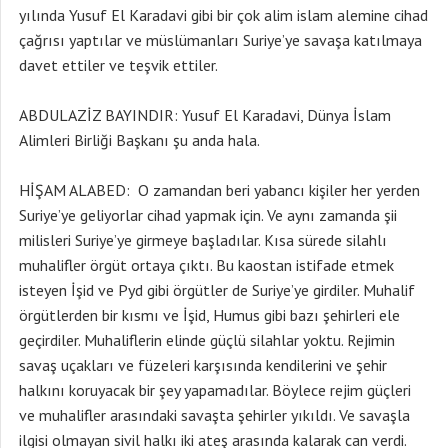
yılında Yusuf El Karadavi gibi bir çok alim islam alemine cihad
çağrısı yaptılar ve müslümanları Suriye’ye savaşa katılmaya
davet ettiler ve teşvik ettiler.
ABDULAZİZ BAYINDIR: Yusuf El Karadavi, Dünya İslam
Alimleri Birliği Başkanı şu anda hala.
HİŞAM ALABED: O zamandan beri yabancı kişiler her yerden
Suriye’ye geliyorlar cihad yapmak için. Ve aynı zamanda şii
milisleri Suriye’ye girmeye başladılar. Kısa sürede silahlı
muhalifler örgüt ortaya çıktı. Bu kaostan istifade etmek
isteyen İşid ve Pyd gibi örgütler de Suriye’ye girdiler. Muhalif
örgütlerden bir kısmı ve İşid, Humus gibi bazı şehirleri ele
geçirdiler. Muhaliflerin elinde güçlü silahlar yoktu. Rejimin
savaş uçakları ve füzeleri karşısında kendilerini ve şehir
halkını koruyacak bir şey yapamadılar. Böylece rejim güçleri
ve muhalifler arasındaki savaşta şehirler yıkıldı. Ve savaşla
ilgisi olmayan sivil halkı iki ateş arasında kalarak can verdi.