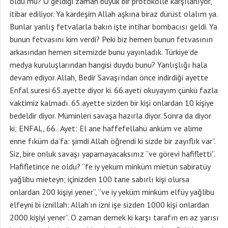
oldu mu? O geldiği zaman büyük bir protokolle karşılanıyor,
itibar ediliyor. Ya kardeşim Allah aşkına biraz dürüst olalım ya.
Bunlar yanlış fetvalarla bakın işte intihar bombacısı geldi. Ya
bunun fetvasını kim verdi? Peki biz hemen bunun fetvasının
arkasından hemen sitemizde bunu yayınladık. Türkiye’de
medya kuruluşlarından hangisi duydu bunu? Yanlışlığı hala
devam ediyor. Allah, Bedir Savaşı’ndan önce indirdiği ayette
Enfal suresi 65.ayette diyor ki. 66.ayeti okuyayım çünkü fazla
vaktimiz kalmadı. 65.ayette sizden bir kişi onlardan 10 kişiye
bedeldir diyor. Müminleri savaşa hazırla diyor. Sonra da diyor
ki; ENFAL, 66.. Ayet: El ane haffefellahü anküm ve alime
enne fıküm da’fa: şimdi Allah öğrendi ki sizde bir zayıflık var”.
Siz, bire onluk savaşı yapamayacaksınız “ve görevi hafifletti”.
Hafifletince ne oldu? “fe iy yeküm minküm mietün sabiratüy
yağlibu mieteyn; içinizden 100 tane sabırlı kişi olursa
onlardan 200 kişiyi yener”, “ve iy yeküm minküm elfüy yağlibu
elfeyni bi iznillah: Allah’ın izni işe sizden 1000 kişi onlardan
2000 kişiyi yener”. O zaman demek ki karşı tarafın en az yarısı