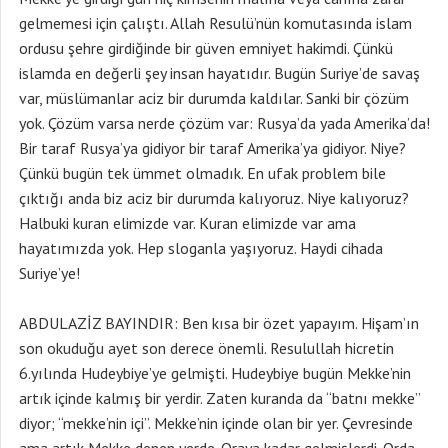
gelmemesi için çalıştı. Allah Resulü’nün komutasında islam
ordusu şehre girdiğinde bir güven emniyet hakimdi. Çünkü
islamda en değerli şey insan hayatıdır. Bugün Suriye’de savaş
var, müslümanlar aciz bir durumda kaldılar. Sanki bir çözüm
yok. Çözüm varsa nerde çözüm var: Rusya’da yada Amerika’da!
Bir taraf Rusya’ya gidiyor bir taraf Amerika’ya gidiyor. Niye?
Çünkü bugün tek ümmet olmadık. En ufak problem bile
çıktığı anda biz aciz bir durumda kalıyoruz. Niye kalıyoruz?
Halbuki kuran elimizde var. Kuran elimizde var ama
hayatımızda yok. Hep sloganla yaşıyoruz. Haydi cihada
Suriye’ye!
ABDULAZİZ BAYINDIR: Ben kısa bir özet yapayım. Hişam’ın
son okuduğu ayet son derece önemli. Resulullah hicretin
6.yılında Hudeybiye’ye gelmişti. Hudeybiye bugün Mekke’nin
artık içinde kalmış bir yerdir. Zaten kuranda da “batnı mekke”
diyor; “mekke’nin içi”. Mekke’nin içinde olan bir yer. Çevresinde