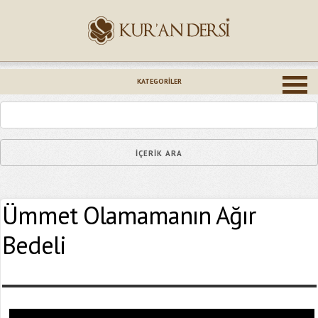
İsminiz (*)
KATEGORILER
Epostanız (*)
Ümmet Olamamanın Ağır
Yaşadığınız Hatanın Ayrıntıları
Bedeli
Bağlantıyı Gönderin