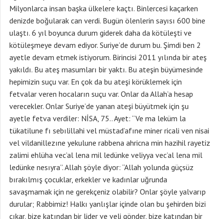
Milyonlarca insan başka ülkelere kaçtı. Binlercesi kaçarken
denizde boğularak can verdi. Bugün ölenlerin sayısı 600 bine
ulaştı. 6 yıl boyunca durum giderek daha da kötüleşti ve
kötüleşmeye devam ediyor. Suriye’de durum bu. Şimdi ben 2
ayetle devam etmek istiyorum. Birincisi 2011 yılında bir ateş
yakıldı. Bu ateş masumları bir yaktı. Bu ateşin büyümesinde
hepimizin suçu var. En çok da bu ateşi körüklemek için
fetvalar veren hocaların suçu var. Onlar da Allah’a hesap
verecekler. Onlar Suriye’de yanan ateşi büyütmek için şu
ayetle fetva verdiler: NİSA, 75.. Ayet: “Ve ma leküm la
tükatilune fı sebılillahi vel müstad’afıne miner ricali ven nisai
vel vildanillezıne yekulune rabbena ahricna min hazihil rayetiz
zalimi ehlüha vec’al lena mil ledünke veliyya vec’al lena mil
ledünke nesıyra”. Allah şöyle diyor: “Allah yolunda güçsüz
bırakılmış çocuklar, erkekler ve kadınlar uğrunda
savaşmamak için ne gerekçeniz olabilir? Onlar şöyle yalvarıp
durular; Rabbimiz! Halkı yanlışlar içinde olan bu şehirden bizi
çıkar, bize katından bir lider ve veli gönder, bize katından bir