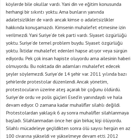
köylerde bile okullar vardı. Yani din ve eğitim konusunda
herhangi bir sıkıntı yoktu. Ama bunların yanında
adaletsizlikler de vardı ancak kimse o adaletsizlikler
hakkında konuşamazdı. Kimsenin muhalefet etmesine izin
verilmezdi. Yani Suriye’de tek parti vardı. Siyaset özgürlüğü
yoktu. Suriye’de temel problem buydu. Siyaset özgürlüğü
yoktu. İktidar muhalefet edenleri hapse atıyor veya sürgün
ediyordu. Pek çok insan hapiste oluyordu ama ailesinin haberi
olmuyordu. Bu noktada din adamları muhalefet edecek
şeyler söylemezdi. Suriye’de 14 şehir var. 2011 yılında bazı
şehirlerde protestolar düzenlendi. Ancak yönetim,
protestocuların üzerine ateş açarak bir çoğunu öldürdü.
Suriye’de ordu ve polis güçleri Esed’in yanındaydı ve hala
devam ediyor. O zamana kadar muhalifler silahlı değildi.
Protestolardan yaklaşık 6 ay sonra muhalifler silahlanmaya
başladı. Silahlanmadan önce her gün birkaç kişi ölüyordu.
Silahlı mücadeleye geçildikten sonra ölü sayısı hergün en az
100 civarına yükseldi ve yükselmeye devam etti. 2012