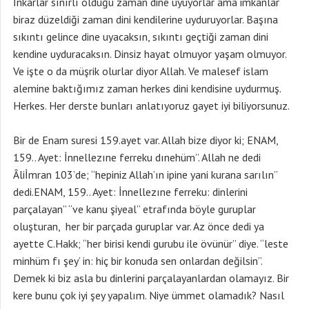
Bir de Enam suresi 159.ayet var. Allah bize diyor ki; ENAM,
159.. Ayet: İnnellezıne ferreku dınehüm”. Allah ne dedi
Âliİmran 103’de; “hepiniz Allah’ın ipine yani kurana sarılın”
dedi.ENAM, 159.. Ayet: İnnellezıne ferreku: dinlerini
parçalayan” “ve kanu şiyeal” etrafında böyle guruplar
oluşturan, her bir parçada guruplar var. Az önce dedi ya
ayette C.Hakk; “her birisi kendi gurubu ile övünür” diye. “leste
minhüm fı şey’ in: hiç bir konuda sen onlardan değilsin”.
Demek ki biz asla bu dinlerini parçalayanlardan olamayız. Bir
kere bunu çok iyi şey yapalım. Niye ümmet olamadık? Nasıl