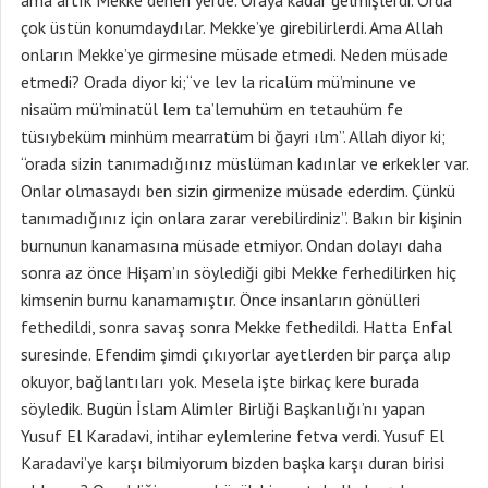
ama artık Mekke denen yerde. Oraya kadar gelmişlerdi. Orda
çok üstün konumdaydılar. Mekke’ye girebilirlerdi. Ama Allah
onların Mekke’ye girmesine müsade etmedi. Neden müsade
etmedi? Orada diyor ki;“ve lev la ricalüm mü’minune ve
nisaüm mü’minatül lem ta’lemuhüm en tetauhüm fe
tüsıybeküm minhüm mearratüm bi ğayri ılm”. Allah diyor ki;
“orada sizin tanımadığınız müslüman kadınlar ve erkekler var.
Onlar olmasaydı ben sizin girmenize müsade ederdim. Çünkü
tanımadığınız için onlara zarar verebilirdiniz”. Bakın bir kişinin
burnunun kanamasına müsade etmiyor. Ondan dolayı daha
sonra az önce Hişam’ın söylediği gibi Mekke ferhedilirken hiç
kimsenin burnu kanamamıştır. Önce insanların gönülleri
fethedildi, sonra savaş sonra Mekke fethedildi. Hatta Enfal
suresinde. Efendim şimdi çıkıyorlar ayetlerden bir parça alıp
okuyor, bağlantıları yok. Mesela işte birkaç kere burada
söyledik. Bugün İslam Alimler Birliği Başkanlığı’nı yapan
Yusuf El Karadavi, intihar eylemlerine fetva verdi. Yusuf El
Karadavi’ye karşı bilmiyorum bizden başka karşı duran birisi