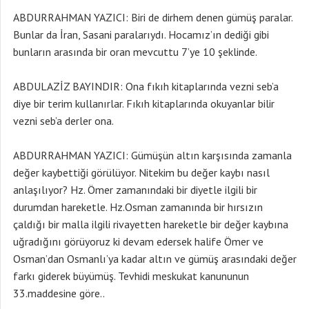
ABDURRAHMAN YAZICI: Biri de dirhem denen gümüş paralar.
Bunlar da İran, Sasani paralarıydı. Hocamız’ın dediği gibi
bunların arasında bir oran mevcuttu 7’ye 10 şeklinde.
ABDULAZİZ BAYINDIR: Ona fıkıh kitaplarında vezni seb’a
diye bir terim kullanırlar. Fıkıh kitaplarında okuyanlar bilir
vezni seb’a derler ona.
ABDURRAHMAN YAZICI: Gümüşün altın karşısında zamanla
değer kaybettiği görülüyor. Nitekim bu değer kaybı nasıl
anlaşılıyor? Hz. Ömer zamanındaki bir diyetle ilgili bir
durumdan hareketle. Hz.Osman zamanında bir hırsızın
çaldığı bir malla ilgili rivayetten hareketle bir değer kaybına
uğradığını görüyoruz ki devam edersek halife Ömer ve
Osman’dan Osmanlı’ya kadar altın ve gümüş arasındaki değer
farkı giderek büyümüş. Tevhidi meskukat kanununun
33.maddesine göre..