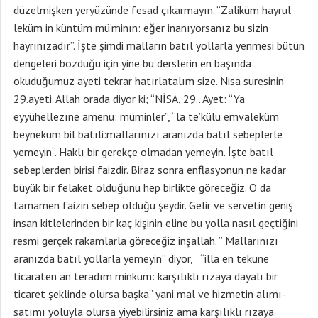
düzelmişken yeryüzünde fesad çıkarmayın. “Zaliküm hayrul
leküm in küntüm mü’minın: eğer inanıyorsanız bu sizin
hayrınızadır”. İşte şimdi malların batıl yollarla yenmesi bütün
dengeleri bozduğu için yine bu derslerin en başında
okuduğumuz ayeti tekrar hatırlatalım size. Nisa suresinin
29.ayeti. Allah orada diyor ki; “NİSA, 29.. Ayet: “Ya
eyyühellezıne amenu: müminler”, “la te’külu emvaleküm
beyneküm bil batıli:mallarınızı aranızda batıl sebeplerle
yemeyin”. Haklı bir gerekçe olmadan yemeyin. İşte batıl
sebeplerden birisi faizdir. Biraz sonra enflasyonun ne kadar
büyük bir felaket olduğunu hep birlikte göreceğiz. O da
tamamen faizin sebep olduğu şeydir. Gelir ve servetin geniş
insan kitlelerinden bir kaç kişinin eline bu yolla nasıl geçtiğini
resmi gerçek rakamlarla göreceğiz inşallah. ” Mallarınızı
aranızda batıl yollarla yemeyin” diyor, “illa en tekune
ticaraten an teradım minküm: karşılıklı rızaya dayalı bir
ticaret şeklinde olursa başka” yani mal ve hizmetin alımı-
satımı yoluyla olursa yiyebilirsiniz ama karşılıklı rızaya