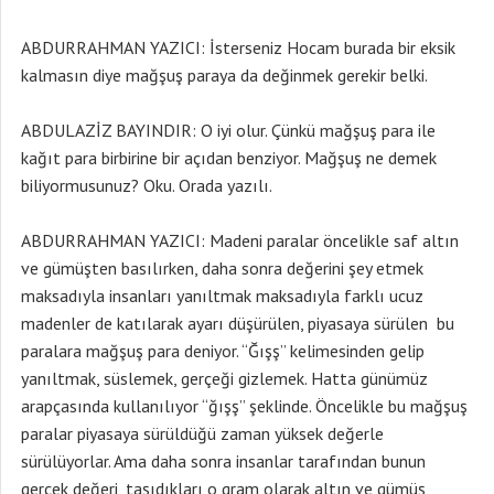
ABDURRAHMAN YAZICI: İsterseniz Hocam burada bir eksik
kalmasın diye mağşuş paraya da değinmek gerekir belki.
ABDULAZİZ BAYINDIR: O iyi olur. Çünkü mağşuş para ile
kağıt para birbirine bir açıdan benziyor. Mağşuş ne demek
biliyormusunuz? Oku. Orada yazılı.
ABDURRAHMAN YAZICI: Madeni paralar öncelikle saf altın
ve gümüşten basılırken, daha sonra değerini şey etmek
maksadıyla insanları yanıltmak maksadıyla farklı ucuz
madenler de katılarak ayarı düşürülen, piyasaya sürülen bu
paralara mağşuş para deniyor. “Ğışş” kelimesinden gelip
yanıltmak, süslemek, gerçeği gizlemek. Hatta günümüz
arapçasında kullanılıyor “ğışş” şeklinde. Öncelikle bu mağşuş
paralar piyasaya sürüldüğü zaman yüksek değerle
sürülüyorlar. Ama daha sonra insanlar tarafından bunun
gerçek değeri, taşıdıkları o gram olarak altın ve gümüş