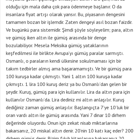
olduğu için mala daha çok para ödenmeye başlanır. O da
insanlara fiyat artışı olarak yansır. Bu, piyasanın dengesini
tamamen bozan bir işlemdir. Zaten dengeyi asıl bozan faizdir.
Ve bugünkü para sistemidir. Şimdi şöyle söyleyelim; para, altın
ve gümüş iken altın ile gümüş arasında bir denge
bozulabiliyor. Mesela Meksika gümüş yataklarının
keşfedilmesi ile birlikte Avrupa’yı gümüş paralar sarmıştı.
Osmanlı, o paraların kendi ülkesine sokulmaması için bir
takım tedbirler almış ama başaramamıştı. Ve bir gümüş para
100 kuruşa kadar çıkmıştı. Yani 1 altın 100 kuruşa kadar
çıkmıştı. 1 lira 100 kuruş deriz ya bu Osmanlı’dan gelen bir
şeydir. Kuruş, gümüş para için kullanılır. Lira da altın para için
kullanılır Osmanlı’da. Lira dediniz mi altın anlaşılır. Kuruş
dediğiniz zaman gümüş anlaşılır. Başlangıçta 7’ye 10’luk bir
oran vardı altın ile gümüş arasında. Yani 7 dinar 10 dirhem
değerinde oluyordu. Onun için zekat nisab miktarlarına
bakarsanız, 20 miskal altın denir. 20’nin 10 katı kaç eder? 200
dirhem gümüş denir. Bizim fıkıh kitaplarına bakarsanız 20