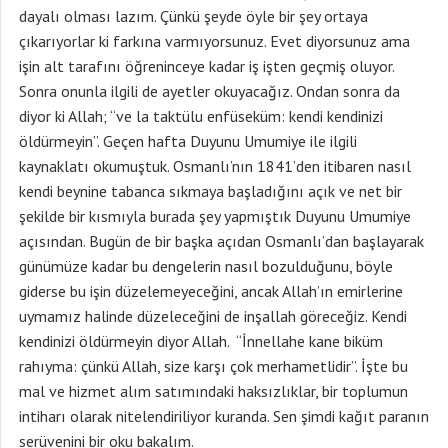
dayalı olması lazım. Çünkü şeyde öyle bir şey ortaya
çıkarıyorlar ki farkına varmıyorsunuz. Evet diyorsunuz ama
işin alt tarafını öğreninceye kadar iş işten geçmiş oluyor.
Sonra onunla ilgili de ayetler okuyacağız. Ondan sonra da
diyor ki Allah; “ve la taktülu enfüseküm: kendi kendinizi
öldürmeyin”. Geçen hafta Duyunu Umumiye ile ilgili
kaynaklatı okumuştuk. Osmanlı’nın 1841’den itibaren nasıl
kendi beynine tabanca sıkmaya başladığını açık ve net bir
şekilde bir kısmıyla burada şey yapmıştık Duyunu Umumiye
açısından. Bugün de bir başka açıdan Osmanlı’dan başlayarak
günümüze kadar bu dengelerin nasıl bozulduğunu, böyle
giderse bu işin düzelemeyeceğini, ancak Allah’ın emirlerine
uymamız halinde düzeleceğini de inşallah göreceğiz. Kendi
kendinizi öldürmeyin diyor Allah. “İnnellahe kane biküm
rahıyma: çünkü Allah, size karşı çok merhametlidir”. İşte bu
mal ve hizmet alım satımındaki haksızlıklar, bir toplumun
intiharı olarak nitelendiriliyor kuranda. Sen şimdi kağıt paranın
serüvenini bir oku bakalım.