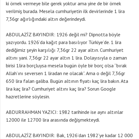
ki örnek vermeye bile gerek yoktur ama yine de bir örnek
verilmiş burada. Mesela cumhuriyetin ilk devirlerinde 1 lira
7,36gr ağırlığındaki altın değerindeydi.
ABDULAZİZ BAYINDIR: 1926 değil mi? Dipnotta böyle
yazıyordu. 1926’da kağıt para basılıyor Türkiye’de. 1 lira
dediğimiz şeyin karşılığı 7,36gr 22 ayar altın. Cumhuriyet
altını yani. 7,36gr 22 ayar altın 1 lira. Dolayısıyla o zaman
birisi 1lira borçluysa mesela bugün öyle bir borç olsa “bırak
Allah’ını seversen 1 liradan ne olacak”. Ama o değil 7,36gr
650 lira falan galiba. Bugün altının fiyatı kaç lira bakın. Ata
lira kaç lira? Cumhuriyet altını kaç lira? Sorun Google
hazretlerine söylesin.
ABDURRAHMAN YAZICI: 1982 tarihinde ise aynı altınlar
12000 ile 12700 lira arasında değişmekteydi.
ABDULAZİZ BAYINDIR: Bak, 1926’dan 1982’ye kadar 12 000