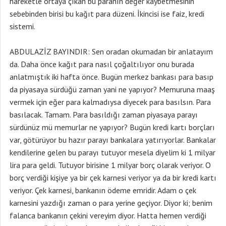
hareketle ortaya çıkan bu paranın değer kaybetmesinin
sebebinden birisi bu kağıt para düzeni. İkincisi ise faiz, kredi
sistemi.
ABDULAZİZ BAYINDIR: Sen oradan okumadan bir anlatayım
da. Daha önce kağıt para nasıl çoğaltılıyor onu burada
anlatmıştık iki hafta önce. Bugün merkez bankası para basıp
da piyasaya sürdüğü zaman yani ne yapıyor? Memuruna maaş
vermek için eğer para kalmadıysa diyecek para basılsın. Para
basılacak. Tamam. Para basıldığı zaman piyasaya parayı
sürdünüz mü memurlar ne yapıyor? Bugün kredi kartı borçları
var, götürüyor bu hazır parayı bankalara yatırıyorlar. Bankalar
kendilerine gelen bu parayı tutuyor mesela diyelim ki 1 milyar
lira para geldi. Tutuyor birisine 1 milyar borç olarak veriyor. O
borç verdiği kişiye ya bir çek karnesi veriyor ya da bir kredi kartı
veriyor. Çek karnesi, bankanın ödeme emridir. Adam o çek
karnesini yazdığı zaman o para yerine geçiyor. Diyor ki; benim
falanca bankanın çekini vereyim diyor. Hatta hemen verdiği