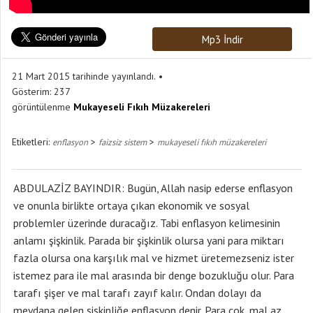
Mp3 İndir
21 Mart 2015 tarihinde yayınlandı.
Gösterim:
237
görüntülenme
Mukayeseli Fıkıh Müzakereleri
Etiketleri:
>
>
enflasyon
faizsiz sistem
mukayeseli fıkıh müzakereleri
ABDULAZİZ BAYINDIR: Bugün, Allah nasip ederse enflasyon
ve onunla birlikte ortaya çıkan ekonomik ve sosyal
problemler üzerinde duracağız. Tabi enflasyon kelimesinin
anlamı şişkinlik. Parada bir şişkinlik olursa yani para miktarı
fazla olursa ona karşılık mal ve hizmet üretemezseniz ister
istemez para ile mal arasında bir denge bozukluğu olur. Para
tarafı şişer ve mal tarafı zayıf kalır. Ondan dolayı da
meydana gelen şişkinliğe enflasyon denir. Para çok, mal az