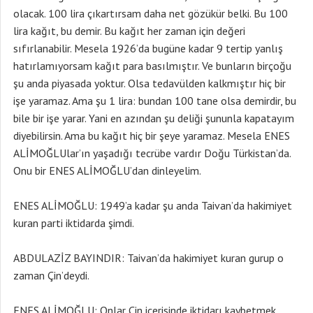
olacak. 100 lira çıkartırsam daha net gözükür belki. Bu 100
lira kağıt, bu demir. Bu kağıt her zaman için değeri
sıfırlanabilir. Mesela 1926’da bugüne kadar 9 tertip yanlış
hatırlamıyorsam kağıt para basılmıştır. Ve bunların birçoğu
şu anda piyasada yoktur. Olsa tedavülden kalkmıştır hiç bir
işe yaramaz. Ama şu 1 lira: bundan 100 tane olsa demirdir, bu
bile bir işe yarar. Yani en azından şu deliği şununla kapatayım
diyebilirsin. Ama bu kağıt hiç bir şeye yaramaz. Mesela ENES
ALİMOĞLUlar’ın yaşadığı tecrübe vardır Doğu Türkistan’da.
Onu bir ENES ALİMOĞLU’dan dinleyelim.
ENES ALİMOĞLU: 1949’a kadar şu anda Taivan’da hakimiyet
kuran parti iktidarda şimdi.
ABDULAZİZ BAYINDIR: Taivan’da hakimiyet kuran gurup o
zaman Çin’deydi.
ENES ALİMOĞLU: Onlar Çin içerisinde iktidarı kaybetmek