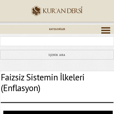
İsminiz (*)
KATEGORILER
Epostanız (*)
Faizsiz Sistemin İlkeleri
Yaşadığınız Hatanın Ayrıntıları
(Enflasyon)
Bağlantıyı Gönderin