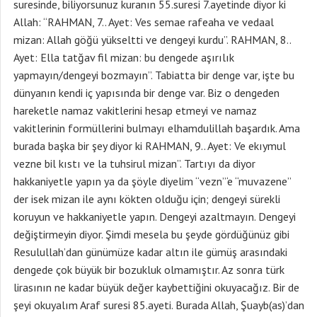
suresinde, biliyorsunuz kuranın 55.suresi 7.ayetinde diyor ki
Allah: “RAHMAN, 7.. Ayet: Ves semae rafeaha ve vedaal
mizan: Allah göğü yükseltti ve dengeyi kurdu”. RAHMAN, 8..
Ayet: Ella tatğav fil mizan: bu dengede aşırılık
yapmayın/dengeyi bozmayın”. Tabiatta bir denge var, işte bu
dünyanın kendi iç yapısında bir denge var. Biz o dengeden
hareketle namaz vakitlerini hesap etmeyi ve namaz
vakitlerinin formüllerini bulmayı elhamdulillah başardık. Ama
burada başka bir şey diyor ki RAHMAN, 9.. Ayet: Ve ekıymul
vezne bil kıstı ve la tuhsirul mizan”. Tartıyı da diyor
hakkaniyetle yapın ya da şöyle diyelim “vezn”‘e “muvazene”
der isek mizan ile aynı kökten olduğu için; dengeyi sürekli
koruyun ve hakkaniyetle yapın. Dengeyi azaltmayın. Dengeyi
değiştirmeyin diyor. Şimdi mesela bu şeyde gördüğünüz gibi
Resulullah’dan günümüze kadar altın ile gümüş arasındaki
dengede çok büyük bir bozukluk olmamıştır. Az sonra türk
lirasının ne kadar büyük değer kaybettiğini okuyacağız. Bir de
şeyi okuyalım Araf suresi 85.ayeti. Burada Allah, Şuayb(as)’dan