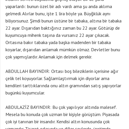
yaparlardı: bunun özel bir adı vardı ama şu anda aklıma
gelmedi. Alırlar bunu, işte 1 lira böyle ya. Büyğklük aynı
biliyorsunuz. Şimdi bunun üstüne bir tabaka, altına bir tabaka
22 ayar. Dışarıdan baktığınız zaman bu 22 ayar. Götürüp de
kuyumcuya mihenk taşına da vursanız 22 ayar çıkacak.
Ortasına bakır tabaka yada başka madenden bir tabaka
koyarlar, dışarıdan anlamak mümkün olmaz. Devletler bunu
çok yapmışlardır. Anlamak için delmek gerekir.
ABDULLAH BAYINDIR: Ortası boş bileziklerin içerisine ağır
çelik tel koyuyorlar. Sağlamlaştırmak için diyorlar ama
kendileri tarttıklarında onu altın gramından satış yapıyorlar
bugünkü kuyumcular.
ABDULAZİZ BAYINDIR: Bu çok yapılıyor altında malesef.
Mesela bu konuda çok uzman bir kişiyle görüştüm. Piyasada
çok iyi tanınan bir insandır. Kendisi altın konusunda çok
uzmandır. Ticaret odasında ve diğer şeylerde, üretimde..