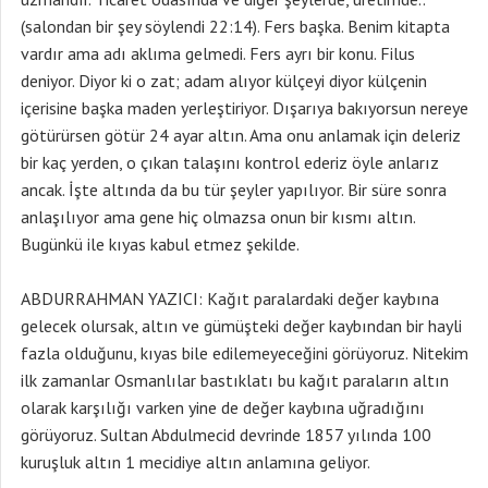
(salondan bir şey söylendi 22:14). Fers başka. Benim kitapta
vardır ama adı aklıma gelmedi. Fers ayrı bir konu. Filus
deniyor. Diyor ki o zat; adam alıyor külçeyi diyor külçenin
içerisine başka maden yerleştiriyor. Dışarıya bakıyorsun nereye
götürürsen götür 24 ayar altın. Ama onu anlamak için deleriz
bir kaç yerden, o çıkan talaşını kontrol ederiz öyle anlarız
ancak. İşte altında da bu tür şeyler yapılıyor. Bir süre sonra
anlaşılıyor ama gene hiç olmazsa onun bir kısmı altın.
Bugünkü ile kıyas kabul etmez şekilde.
ABDURRAHMAN YAZICI: Kağıt paralardaki değer kaybına
gelecek olursak, altın ve gümüşteki değer kaybından bir hayli
fazla olduğunu, kıyas bile edilemeyeceğini görüyoruz. Nitekim
ilk zamanlar Osmanlılar bastıklatı bu kağıt paraların altın
olarak karşılığı varken yine de değer kaybına uğradığını
görüyoruz. Sultan Abdulmecid devrinde 1857 yılında 100
kuruşluk altın 1 mecidiye altın anlamına geliyor.