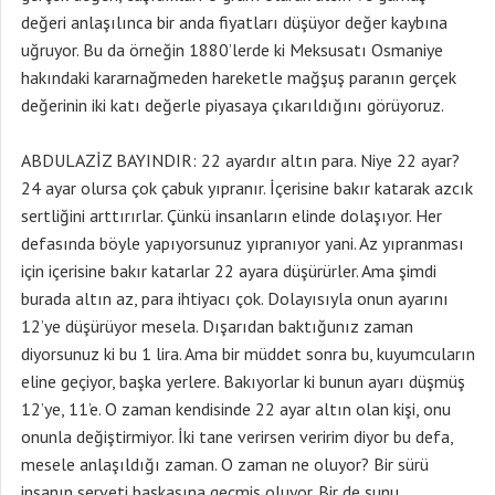
değeri anlaşılınca bir anda fiyatları düşüyor değer kaybına
uğruyor. Bu da örneğin 1880’lerde ki Meksusatı Osmaniye
hakındaki kararnağmeden hareketle mağşuş paranın gerçek
değerinin iki katı değerle piyasaya çıkarıldığını görüyoruz.
ABDULAZİZ BAYINDIR: 22 ayardır altın para. Niye 22 ayar?
24 ayar olursa çok çabuk yıpranır. İçerisine bakır katarak azcık
sertliğini arttırırlar. Çünkü insanların elinde dolaşıyor. Her
defasında böyle yapıyorsunuz yıpranıyor yani. Az yıpranması
için içerisine bakır katarlar 22 ayara düşürürler. Ama şimdi
burada altın az, para ihtiyacı çok. Dolayısıyla onun ayarını
12’ye düşürüyor mesela. Dışarıdan baktığunız zaman
diyorsunuz ki bu 1 lira. Ama bir müddet sonra bu, kuyumcuların
eline geçiyor, başka yerlere. Bakıyorlar ki bunun ayarı düşmüş
12’ye, 11’e. O zaman kendisinde 22 ayar altın olan kişi, onu
onunla değiştirmiyor. İki tane verirsen veririm diyor bu defa,
mesele anlaşıldığı zaman. O zaman ne oluyor? Bir sürü
insanın serveti başkasına geçmiş oluyor. Bir de şunu