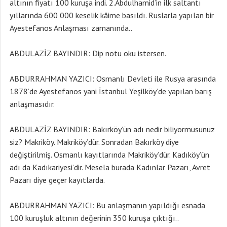
altının fiyatı 100 kuruşa indi. 2.Abdulhamid’in ilk saltantı
yıllarında 600 000 keselik kâime basıldı. Ruslarla yapılan bir
Ayestefanos Anlaşması zamanında..
ABDULAZİZ BAYINDIR: Dip notu oku istersen.
ABDURRAHMAN YAZICI: Osmanlı Devleti ile Rusya arasında
1878’de Ayestefanos yani İstanbul Yeşilköy’de yapılan barış
anlaşmasıdır.
ABDULAZİZ BAYINDIR: Bakırköy’ün adı nedir biliyormusunuz
siz? Makriköy. Makriköy’dür. Sonradan Bakırköy diye
değiştirilmiş. Osmanlı kayıtlarında Makriköy’dür. Kadıköy’ün
adı da Kadıkariyesi’dir. Mesela burada Kadınlar Pazarı, Avret
Pazarı diye geçer kayıtlarda.
ABDURRAHMAN YAZICI: Bu anlaşmanın yapıldığı esnada
100 kuruşluk altının değerinin 350 kuruşa çıktığı..