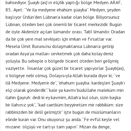
bahsediyor. Şuayb (as)’ın elçilik yaptığı bölge Medyen. ARAF,
85.. Ayet: “Ve ila medyene ehahüm şüayba”. Medyen, şeyden
başlıyor Ürdün’den Lübnan’a kadar olan bölge. Biliyorsunuz
Lübnan, öteden beri çok önemli bir ticaret merkezidir. Bugün
de öyle. Akdeniz’e açılan lümandır orası. Tabî limandır. Oradan
da bir çok yere mal sevkiyatı için imkan ve fırsatlar var.
Mesela Ümit Burunu’nu dolaşmaktansa Lübnan’a getirip
oradan Asya’ya malları sevketmek çok daha kolay deniz
yoluyla. Bu sebeple o bölgede ticaret öteden beri gelişmiş
vaziyette. İnsanlar çok güzel bir ticaret yapıyorlar. Şuayb(as),
o bölgeye nebi olmuş. Dolayısıyla Allah burada diyor ki; “ve
ilâ Medyene: Medyen’e de”, “ehahum şuayba: kardeşleri Şuayb’ı
elçi olarak gönderdik”.”kale ya kavmı’büdüllahe maleküm min
ilahin ğayruh: dedi ki ey kavmim, Allah’a kul olun, sizin başka
bir ilahınız yok”, “kad caetküm beyyinetüm mir rabbiküm: size
rabbinizden bir delil gelmiştir” işte bugün de müslümanların
elinde kuran var. Onu okuyoruz şu anda. “Fe evfül keyle vel
mızane: ölçüyü ve tartıyı tam yapın”. Mizan da denge,