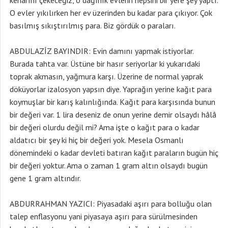
kenarını çekeceğiz, o dağınık evlerin hepsini bir yere şey yaptı.
O evler yıkılırken her ev üzerinden bu kadar para çıkıyor. Çok
basılmış sıkıştırılmış para. Biz gördük o paraları.
ABDULAZİZ BAYINDIR: Evin damını yapmak istiyorlar.
Burada tahta var. Üstüne bir hasır seriyorlar ki yukarıdaki
toprak akmasın, yağmura karşı. Üzerine de normal yaprak
döküyorlar izalosyon yapsın diye. Yaprağın yerine kağıt para
koymuşlar bir karış kalınlığında. Kağıt para karşısında bunun
bir değeri var. 1 lira deseniz de onun yerine demir olsaydı hâlâ
bir değeri olurdu değil mi? Ama işte o kağıt para o kadar
aldatıcı bir şey ki hiç bir değeri yok. Mesela Osmanlı
dönemindeki o kadar devleti batıran kağıt paraların bugün hiç
bir değeri yoktur. Ama o zaman 1 gram altın olsaydı bugün
gene 1 gram altındır.
ABDURRAHMAN YAZICI: Piyasadaki aşırı para bolluğu olan
talep enflasyonu yani piyasaya aşırı para sürülmesinden