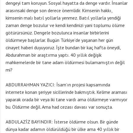
dengeyi tam koruyun. Sosyal hayatta da denge vardır. İnsanlar
arasınsaki denge son derece önemlidir. Kimsenin hakkı,
kimsenin malı batıl yollarla yenmez. Batıl yollarla yendiği
zaman denge bozulur ve kendi kendinizi yani toplumu ölüme
götürürsünüz. Dengele bozulunca insanlar birbirlerini
öldürmeye başlarlar. Bugün Türkiye’de yaşanan her gün
cinayet haberi duyuyoruz. İşte bundan bir kaç hafta öneydi,
Abdurahman bir araştırma yaptı. 40 yıllık değişik
mahkemelerde bir tane adam öldürmesi bulamamıştın değil
mi?
ABDURRAHMAN YAZICI: İsam’ın projesi kapsamında
internete konan şeriyye sicillerinde bakmıştık. Kelime araması
yaparak orada bir veya iki tane vardı ama öldürmeye varmıyor
bu. Öldürme değil. Ama had cezası davası var sonuçta.
ABDULAZİZ BAYINDIR: İsterse öldürme olsun. Bir günde
dünya kadar adamın öldürüldüğü bir ülke ama 40 yıllık bir