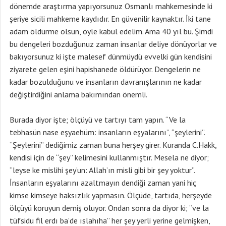
dönemde araştırma yapıyorsunuz Osmanlı mahkemesinde ki
şeriye sicili mahkeme kaydıdır. En güvenilir kaynaktır. İki tane
adam öldürme olsun, öyle kabul edelim. Ama 40 yıl bu. Şimdi
bu dengeleri bozduğunuz zaman insanlar deliye dönüyorlar ve
bakıyorsunuz ki işte malesef dünmüydü evvelki gün kendisini
ziyarete gelen eşini hapishanede öldürüyor. Dengelerin ne
kadar bozulduğunu ve insanların davranışlarının ne kadar
değiştirdiğini anlama bakımından önemli.
Burada diyor işte; ölçüyü ve tartıyı tam yapın. “Ve la
tebhasün nase eşyaehüm: insanların eşyalarını”, “şeylerini”.
“Şeylerini” dediğimiz zaman buna herşey girer. Kuranda C.Hakk,
kendisi için de “şey” kelimesini kullanmıştır. Mesela ne diyor;
“leyse ke mislihi şey’un: Allah’ın misli gibi bir şey yoktur”.
İnsanların eşyalarını azaltmayın dendiği zaman yani hiç
kimse kimseye haksızlık yapmasın. Ölçüde, tartıda, herşeyde
ölçüyü koruyun demiş oluyor. Ondan sonra da diyor ki; “ve la
tüfsidu fil erdı ba’de ıslahıha” her şey yerli yerine gelmişken,