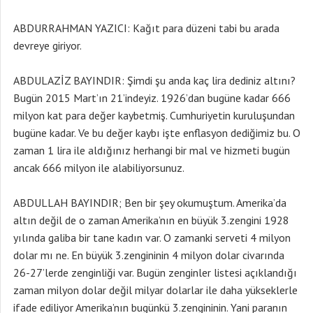
ABDURRAHMAN YAZICI: Kağıt para düzeni tabi bu arada
devreye giriyor.
ABDULAZİZ BAYINDIR: Şimdi şu anda kaç lira dediniz altını?
Bugün 2015 Mart’ın 21’indeyiz. 1926’dan bugüne kadar 666
milyon kat para değer kaybetmiş. Cumhuriyetin kuruluşundan
bugüne kadar. Ve bu değer kaybı işte enflasyon dediğimiz bu. O
zaman 1 lira ile aldığınız herhangi bir mal ve hizmeti bugün
ancak 666 milyon ile alabiliyorsunuz.
ABDULLAH BAYINDIR; Ben bir şey okumuştum. Amerika’da
altın değil de o zaman Amerika’nın en büyük 3.zengini 1928
yılında galiba bir tane kadın var. O zamanki serveti 4 milyon
dolar mı ne. En büyük 3.zengininin 4 milyon dolar civarında
26-27’lerde zenginliği var. Bugün zenginler listesi açıklandığı
zaman milyon dolar değil milyar dolarlar ile daha yükseklerle
ifade ediliyor Amerika’nın bugünkü 3.zengininin. Yani paranın