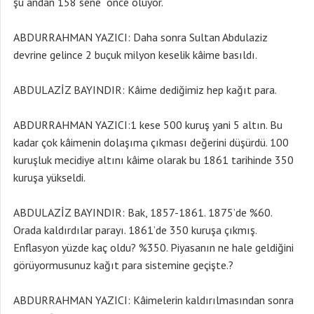
şu andan 158 sene önce oluyor.
ABDURRAHMAN YAZICI: Daha sonra Sultan Abdulaziz
devrine gelince 2 buçuk milyon keselik kâime basıldı.
ABDULAZİZ BAYINDIR: Kâime dediğimiz hep kağıt para.
ABDURRAHMAN YAZICI:1 kese 500 kuruş yani 5 altın. Bu
kadar çok kâimenin dolaşıma çıkması değerini düşürdü. 100
kuruşluk mecidiye altını kâime olarak bu 1861 tarihinde 350
kuruşa yükseldi.
ABDULAZİZ BAYINDIR: Bak, 1857-1861. 1875’de %60.
Orada kaldırdılar parayı. 1861’de 350 kuruşa çıkmış.
Enflasyon yüzde kaç oldu? %350. Piyasanın ne hale geldiğini
görüyormusunuz kağıt para sistemine geçişte.?
ABDURRAHMAN YAZICI: Kâimelerin kaldırılmasından sonra