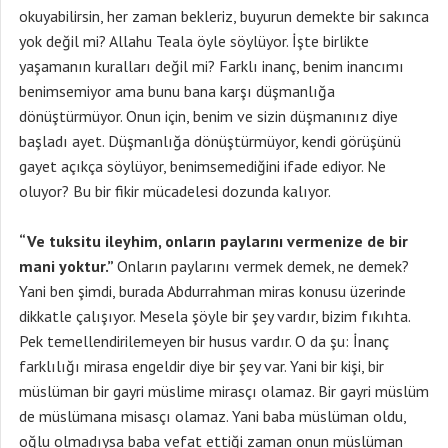
okuyabilirsin, her zaman bekleriz, buyurun demekte bir sakınca
yok değil mi? Allahu Teala öyle söylüyor. İşte birlikte
yaşamanın kuralları değil mi? Farklı inanç, benim inancımı
benimsemiyor ama bunu bana karşı düşmanlığa
dönüştürmüyor. Onun için, benim ve sizin düşmanınız diye
başladı ayet. Düşmanlığa dönüştürmüyor, kendi görüşünü
gayet açıkça söylüyor, benimsemediğini ifade ediyor. Ne
oluyor? Bu bir fikir mücadelesi dozunda kalıyor.
“Ve tuksitu ileyhim, onların paylarını vermenize de bir
mani yoktur.”
Onların paylarını vermek demek, ne demek?
Yani ben şimdi, burada Abdurrahman miras konusu üzerinde
dikkatle çalışıyor. Mesela şöyle bir şey vardır, bizim fıkıhta.
Pek temellendirilemeyen bir husus vardır. O da şu: İnanç
farklılığı mirasa engeldir diye bir şey var. Yani bir kişi, bir
müslüman bir gayri müslime mirasçı olamaz. Bir gayri müslüm
de müslümana misasçı olamaz. Yani baba müslüman oldu,
oğlu olmadıysa baba vefat ettiği zaman onun müslüman