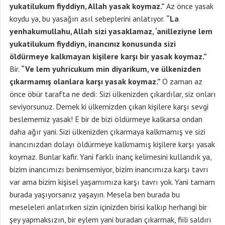
yukatilukum fiyddiyn, Allah yasak koymaz.”
Az önce yasak
koydu ya, bu yasağın asıl sebeplerini anlatıyor.
“La
yenhakumullahu, Allah sizi yasaklamaz, ‘anilleziyne lem
yukatilukum fiyddiyn, inancınız konusunda sizi
öldürmeye kalkmayan kişilere karşı bir yasak koymaz.”
Bir.
“Ve lem yuhricukum min diyarikum, ve ülkenizden
çıkarmamış olanlara karşı yasak koymaz.”
O zaman az
önce öbür tarafta ne dedi: Sizi ülkenizden çıkardılar, siz onları
seviyorsunuz. Demek ki ülkemizden çıkan kişilere karşı sevgi
beslememiz yasak! E bir de bizi öldürmeye kalkarsa ondan
daha ağır yani. Sizi ülkenizden çıkarmaya kalkmamış ve sizi
inancınızdan dolayı öldürmeye kalkmamış kişilere karşı yasak
koymaz. Bunlar kafir. Yani farklı inanç kelimesini kullandık ya,
bizim inancımızı benimsemiyor, bizim inancımıza karşı tavrı
var ama bizim kişisel yaşamımıza karşı tavrı yok. Yani tamam
burada yaşıyorsanız yaşayın. Mesela ben burada bu
meseleleri anlatırken sizin içinizden birisi kalkıp herhangi bir
şey yapmaksızın, bir eylem yani buradan çıkarmak, fiili saldırı