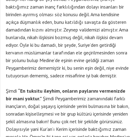
baktığımız zaman inanç farklılığından dolayı insanları bir
birinden ayırmış olması söz konusu değil. Ama kendisine
açıkça düşmanlık eden, bunu katıldığı savaşta da gösteren
damadından kızını almıştır. Zeynep validemizi almıştır. Ama
bunlarıda, nikah ilişkisini bozmuş değil, nikah ilişkisi devam
ediyor. Öyle ki bu damadı, bir şeyde, Suriye’den getirdiği
kervanın müslümanlar tarafından ele geçirilmesinden sonra
bir yolunu bulup Medine’de eşinin evine geldiği zaman
Peygamberimiz dememiştir ki, bu senin eşin değil, niye evinde
tutuyorsun dememiş, sadece misafirine iyi bak demiştir.
Şimdi
“En tuksitu ileyhim, onların paylarını vermenizde
bir mani yoktur.”
Şimdi Peygamberimiz zamanındaki farklı
inançların, doğal yaşayış içerisinde yerini bulmasına bir bakın,
sonradan kişiselleşmesi ve bir grup kültürü içerisinde yeniden
şekil almasına bakın! Bunu çok net bir şekilde görürsünüz.
Dolayısıyle yani Kur’an’ı Kerim içerisinde baktığımız zaman
mesela Hz. Ömer’in iki tane eşi var, onlarla beraber Medine’ye