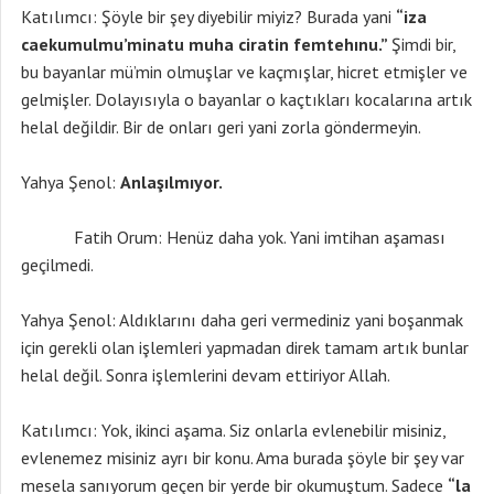
Katılımcı: Şöyle bir şey diyebilir miyiz? Burada yani
“iza
caekumulmu’minatu muha ciratin femtehınu.”
Şimdi bir,
bu bayanlar mü’min olmuşlar ve kaçmışlar, hicret etmişler ve
gelmişler. Dolayısıyla o bayanlar o kaçtıkları kocalarına artık
helal değildir. Bir de onları geri yani zorla göndermeyin.
Yahya Şenol:
Anlaşılmıyor.
Fatih Orum: Henüz daha yok. Yani imtihan aşaması
geçilmedi.
Yahya Şenol: Aldıklarını daha geri vermediniz yani boşanmak
için gerekli olan işlemleri yapmadan direk tamam artık bunlar
helal değil. Sonra işlemlerini devam ettiriyor Allah.
Katılımcı: Yok, ikinci aşama. Siz onlarla evlenebilir misiniz,
evlenemez misiniz ayrı bir konu. Ama burada şöyle bir şey var
mesela sanıyorum geçen bir yerde bir okumuştum. Sadece
“la