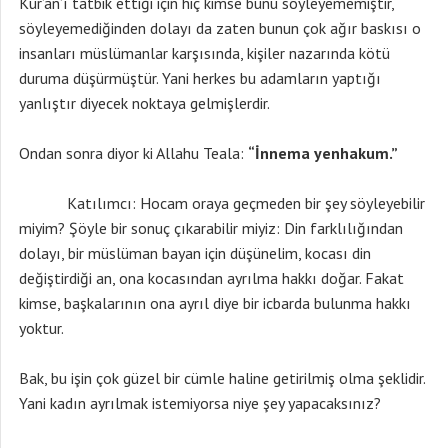
Kur’an’ı tatbik ettiği için hiç kimse bunu söyleyememiştir,
söyleyemediğinden dolayı da zaten bunun çok ağır baskısı o
insanları müslümanlar karşısında, kişiler nazarında kötü
duruma düşürmüştür. Yani herkes bu adamların yaptığı
yanlıştır diyecek noktaya gelmişlerdir.
Ondan sonra diyor ki Allahu Teala:
“İnnema yenhakum.”
Katılımcı: Hocam oraya geçmeden bir şey söyleyebilir
miyim? Şöyle bir sonuç çıkarabilir miyiz: Din farklılığından
dolayı, bir müslüman bayan için düşünelim, kocası din
değiştirdiği an, ona kocasından ayrılma hakkı doğar. Fakat
kimse, başkalarının ona ayrıl diye bir icbarda bulunma hakkı
yoktur.
Bak, bu işin çok güzel bir cümle haline getirilmiş olma şeklidir.
Yani kadın ayrılmak istemiyorsa niye şey yapacaksınız?