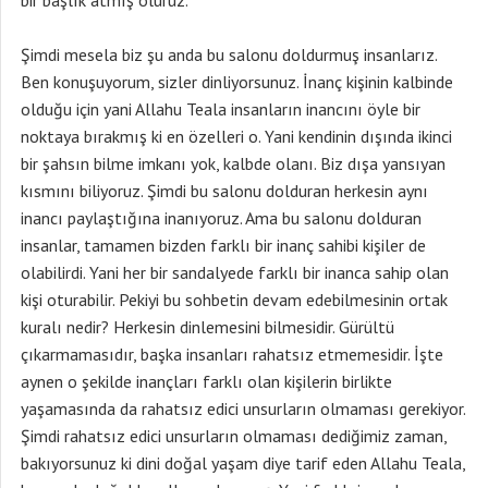
bir başlık atmış oluruz.
Şimdi mesela biz şu anda bu salonu doldurmuş insanlarız.
Ben konuşuyorum, sizler dinliyorsunuz. İnanç kişinin kalbinde
olduğu için yani Allahu Teala insanların inancını öyle bir
noktaya bırakmış ki en özelleri o. Yani kendinin dışında ikinci
bir şahsın bilme imkanı yok, kalbde olanı. Biz dışa yansıyan
kısmını biliyoruz. Şimdi bu salonu dolduran herkesin aynı
inancı paylaştığına inanıyoruz. Ama bu salonu dolduran
insanlar, tamamen bizden farklı bir inanç sahibi kişiler de
olabilirdi. Yani her bir sandalyede farklı bir inanca sahip olan
kişi oturabilir. Pekiyi bu sohbetin devam edebilmesinin ortak
kuralı nedir? Herkesin dinlemesini bilmesidir. Gürültü
çıkarmamasıdır, başka insanları rahatsız etmemesidir. İşte
aynen o şekilde inançları farklı olan kişilerin birlikte
yaşamasında da rahatsız edici unsurların olmaması gerekiyor.
Şimdi rahatsız edici unsurların olmaması dediğimiz zaman,
bakıyorsunuz ki dini doğal yaşam diye tarif eden Allahu Teala,