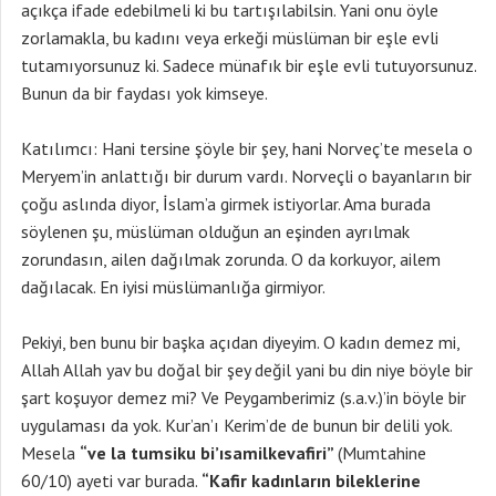
açıkça ifade edebilmeli ki bu tartışılabilsin. Yani onu öyle
zorlamakla, bu kadını veya erkeği müslüman bir eşle evli
tutamıyorsunuz ki. Sadece münafık bir eşle evli tutuyorsunuz.
Bunun da bir faydası yok kimseye.
Katılımcı: Hani tersine şöyle bir şey, hani Norveç’te mesela o
Meryem’in anlattığı bir durum vardı. Norveçli o bayanların bir
çoğu aslında diyor, İslam’a girmek istiyorlar. Ama burada
söylenen şu, müslüman olduğun an eşinden ayrılmak
zorundasın, ailen dağılmak zorunda. O da korkuyor, ailem
dağılacak. En iyisi müslümanlığa girmiyor.
Pekiyi, ben bunu bir başka açıdan diyeyim. O kadın demez mi,
Allah Allah yav bu doğal bir şey değil yani bu din niye böyle bir
şart koşuyor demez mi? Ve Peygamberimiz (s.a.v.)’in böyle bir
uygulaması da yok. Kur’an’ı Kerim’de de bunun bir delili yok.
Mesela
“ve la tumsiku bi’ısamilkevafiri”
(Mumtahine
60/10) ayeti var burada.
“Kafir kadınların bileklerine