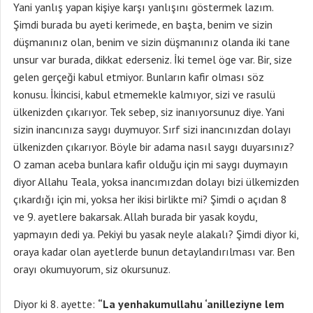
Yani yanlış yapan kişiye karşı yanlışını göstermek lazım.
Şimdi burada bu ayeti kerimede, en başta, benim ve sizin
düşmanınız olan, benim ve sizin düşmanınız olanda iki tane
unsur var burada, dikkat ederseniz. İki temel öge var. Bir, size
gelen gerçeği kabul etmiyor. Bunların kafir olması söz
konusu. İkincisi, kabul etmemekle kalmıyor, sizi ve rasulü
ülkenizden çıkarıyor. Tek sebep, siz inanıyorsunuz diye. Yani
sizin inancınıza saygı duymuyor. Sırf sizi inancınızdan dolayı
ülkenizden çıkarıyor. Böyle bir adama nasıl saygı duyarsınız?
O zaman aceba bunlara kafir olduğu için mi saygı duymayın
diyor Allahu Teala, yoksa inancımızdan dolayı bizi ülkemizden
çıkardığı için mi, yoksa her ikisi birlikte mi? Şimdi o açıdan 8
ve 9. ayetlere bakarsak. Allah burada bir yasak koydu,
yapmayın dedi ya. Pekiyi bu yasak neyle alakalı? Şimdi diyor ki,
oraya kadar olan ayetlerde bunun detaylandırılması var. Ben
orayı okumuyorum, siz okursunuz.
Diyor ki 8. ayette:
“La yenhakumullahu ‘anilleziyne lem