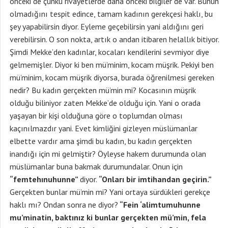
önceki de çünkü rivayetlerde daha önceki bilgiler de var. Bunun
olmadığını tespit edince, tamam kadının gerekçesi haklı, bu
şey yapabilirsin diyor. Eyleme geçebilirsin yani aldığını geri
verebilirsin. O son nokta, artık o andan itibaren helallık bitiyor.
Şimdi Mekke’den kadınlar, kocaları kendilerini sevmiyor diye
gelmemişler. Diyor ki ben mü’minim, kocam müşrik. Pekiyi ben
mü’minim, kocam müşrik diyorsa, burada öğrenilmesi gereken
nedir? Bu kadın gerçekten mü’min mi? Kocasının müşrik
olduğu biliniyor zaten Mekke’de olduğu için. Yani o orada
yaşayan bir kişi olduğuna göre o toplumdan olması
kaçınılmazdır yani. Evet kimliğini gizleyen müslümanlar
elbette vardır ama şimdi bu kadın, bu kadın gerçekten
inandığı için mi gelmiştir? Öyleyse hakem durumunda olan
müslümanlar buna bakmak durumundalar. Onun için
“femtehınuhunne”
diyor.
“Onları bir imtihandan geçirin.”
Gerçekten bunlar mü’min mi? Yani ortaya sürdükleri gerekçe
haklı mı? Ondan sonra ne diyor?
“Fein ‘alimtumuhunne
mu’minatin, baktınız ki bunlar gerçekten mü’min, fela