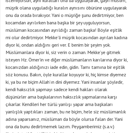
istemiyorsun, aynı kuralları ona da uygulayarak, gayri müslim,
müşrik olana uyguladığı kuralın aynısını öbürüne uygulayarak
onu da orada bırakıyor. Yani o müşriğe şunu dedirtmiyor, ben
kocamdan ayrılırken bana başka bir şey uyguluyorsun,
müslüman kocasından ayrıldığı zaman başka! Böyle eşitlik
mi olur dedirtmiyor. Mekke’li müşrik kocasından ayrılan kadına
diyor ki, ondan aldığını geri ver. E benim bir şeyim yok.
Müslümanlara diyor ki, siz verin o zaman. Mekke’ye gitmek
isteyen Hz. Ömer’in ve diğer müslümanların karılarına diyor ki,
kocanızdan aldığınızı iade edin, gidin. Tamı tamına bir eşitlik
söz konusu. Bakın, öyle kurallar koyuyor ki, hiç kimse diyemez
ki, ya bu ne biçim Allah’ın dini diyemez. Yani insanlar şöyledir,
kendi haksızlık yapmayı sadece kendi hakları olarak
düşünürler ama başkalarının haksızlık yapmalarına karşı
çıkarlar. Kendileri her türlü yanlışı yapar ama başkaları
yanlışlık yaptıkları zaman, bu ne biçim, hele siz müslümanlık
adına yaparsanız, müslüman da böyle olursa falan der. Yani
ona da bunu dedirtmemek lazım. Peygamberimiz (s.a.v.)