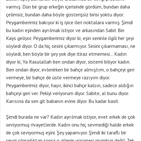
varmış. Dün bir grup erkeğin içerisinde gördüm, bundan daha
çelimsiz, bundan daha böyle gösterişsiz birisi yoktu diyor.
Peygamberimiz bakıyor ki iş iyice ileri noktalara varmış. Şimdi
bu kadın eşinden ayrılmak istiyor ve arkasından Sabit Bin
Kays geliyor. Peygamberimiz diyor ki, eşin seninle ilgili her şeyi
söyledi diyor. O da hiç sesini çıkarmıyor. Sesini çıkarmaması, ne
söyledi, ben böyle bir şey yok diye itiraz etmemesi… Kadın
diyor ki, Ya Rasulallah ben ondan diyor, sistemi biliyor kadın.
Ben ondan diyor, evlenirken bir bahçe almıştım, o bahçeyi geri
vermeye, bir bahçe de üste vermeye razıyım diyor.
Peygamberimiz diyor, hayır, ikinci bahçe kalsın, sadece aldığın
bahçeyi geri ver. Pekiyi veriyorum diyor. Sabite, al bunu diyor.
Karısına da sen git babanın evine diyor. Bu kadar basit.
Şimdi burada ne var? Kadın ayrılmak istiyor, evet erkek de çok
seviyormuş rivayetlerde. Kadın onu hiç sevmediği halde erkek
de çok seviyormuş eşini. Şey yapamıyor. Şimdi iki taraflı bir
sevgi olmadıktan sonra o ailenin yürümesi mümkün değil. Tek