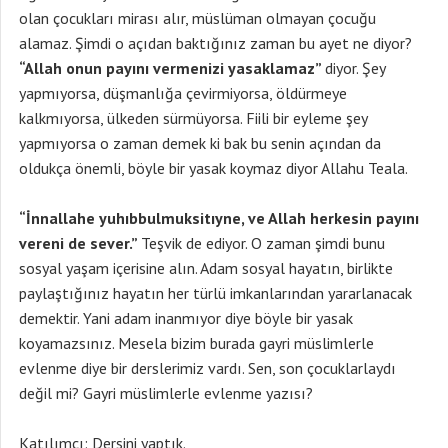
olan çocukları mirası alır, müslüman olmayan çocuğu
alamaz. Şimdi o açıdan baktığınız zaman bu ayet ne diyor?
“Allah onun payını vermenizi yasaklamaz”
diyor. Şey
yapmıyorsa, düşmanlığa çevirmiyorsa, öldürmeye
kalkmıyorsa, ülkeden sürmüyorsa. Fiili bir eyleme şey
yapmıyorsa o zaman demek ki bak bu senin açından da
oldukça önemli, böyle bir yasak koymaz diyor Allahu Teala.
“İnnallahe yuhıbbulmuksitıyne, ve Allah herkesin payını
vereni de sever.”
Teşvik de ediyor. O zaman şimdi bunu
sosyal yaşam içerisine alın. Adam sosyal hayatın, birlikte
paylaştığınız hayatın her türlü imkanlarından yararlanacak
demektir. Yani adam inanmıyor diye böyle bir yasak
koyamazsınız. Mesela bizim burada gayri müslimlerle
evlenme diye bir derslerimiz vardı. Sen, son çocuklarlaydı
değil mi? Gayri müslimlerle evlenme yazısı?
Katılımcı: Dersini yaptık.