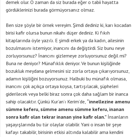
demek olur. O zaman da siz burada eğer o tabii hayatta
gördüklerinizi burada görmüyorsanız olmaz.
Ben size şöyle bir örnek vereyim. Şimdi dediniz ki, karı kocadan
birisi kafir olursa bunun nikahı düşer dediniz. Ki fıkıh
kitaplarında öyle yazılı. E şimdi erkek ya da kadın, ailesinin
bozulmasını istemiyor, inancını da değiştirdi. Siz bunu neye
zorluyorsunuz? İnancını gizlemeye zorluyorsunuz değil mi?
Buna ne deniyor? Münafıklık deniyor. Ve bunun kişiliğinde
bozukluk meydana gelmesini siz zorla ortaya çıkarıyorsunuz,
adamın kişiliğini bozuyorsunuz. Halbuki bu münafık olmasa,
inancını çok açıkça ortaya koysa, tartışılacak, şüpheleri
giderilecek veya belki biraz sonra çok daha sağlam bir inanca
sahip olacaktır. Çünkü Kur’an’ı Kerim’de,
“innellezine amenu
sümme keferu, sümme amenu sümme keferu, inanan
sonra kafir olan tekrar inanan yine kafir olan.”
İnsanların
yaşayışlarında bu tür olaylar olabilir. Yani o insan bir şeye
kafayı takabilir, birisinin etkisi altında kalabilir ama kendini