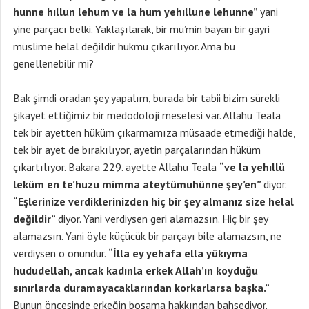
hunne hıllun lehum ve la hum yehıllune lehunne”
yani
yine parçacı belki. Yaklaşılarak, bir mü’min bayan bir gayri
müslime helal değildir hükmü çıkarılıyor. Ama bu
genellenebilir mi?
Bak şimdi oradan şey yapalım, burada bir tabii bizim sürekli
şikayet ettiğimiz bir medodoloji meselesi var. Allahu Teala
tek bir ayetten hüküm çıkarmamıza müsaade etmediği halde,
tek bir ayet de bırakılıyor, ayetin parçalarından hüküm
çıkartılıyor. Bakara 229. ayette Allahu Teala
“ve la yehıllü
leküm en te’huzu mimma ateytümuhünne şey’en”
diyor.
“Eşlerinize verdiklerinizden hiç bir şey almanız size helal
değildir”
diyor. Yani verdiysen geri alamazsın. Hiç bir şey
alamazsın. Yani öyle küçücük bir parçayı bile alamazsın, ne
verdiysen o onundur.
“İlla ey yehafa ella yükıyma
hududellah, ancak kadınla erkek Allah’ın koyduğu
sınırlarda duramayacaklarından korkarlarsa başka.”
Bunun öncesinde erkeğin boşama hakkından bahsediyor.