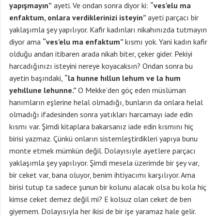
yapışmayın”
ayeti. Ve ondan sonra diyor ki:
“ves’elu ma
enfaktum, onlara verdiklerinizi isteyin”
ayeti parçacı bir
yaklaşımla şey yapılıyor. Kafir kadınları nikahınızda tutmayın
diyor ama
“ves’elu ma enfaktum”
kısmı yok. Yani kadın kafir
olduğu andan itibaren arada nikah biter, çeker gider. Pekiyi
harcadığınızı isteyini nereye koyacaksın? Ondan sonra bu
ayetin başındaki,
“la hunne hıllun lehum ve la hum
yehıllune lehunne.”
O Mekke’den göç eden müslüman
hanımların eşlerine helal olmadığı, bunların da onlara helal
olmadığı ifadesinden sonra yatıkları harcamayı iade edin
kısmı var. Şimdi kitaplara bakarsanız iade edin kısmını hiç
birisi yazmaz. Çünkü onların sistemleştirdikleri yapıya bunu
monte etmek mümkün değil. Dolayısıyle ayetlere parçacı
yaklaşımla şey yapılıyor. Şimdi mesela üzerimde bir şey var,
bir ceket var, bana oluyor, benim ihtiyacımı karşılıyor. Ama
birisi tutup ta sadece şunun bir kolunu alacak olsa bu kola hiç
kimse ceket demez değil mi? E kolsuz olan ceket de ben
giyemem. Dolayısıyla her ikisi de bir işe yaramaz hale gelir.