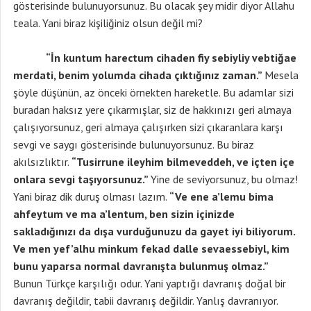
gösterisinde bulunuyorsunuz. Bu olacak şey midir diyor Allahu
teala. Yani biraz kişiliğiniz olsun değil mi?
“İn kuntum harectum cihaden fiy sebiyliy vebtiğae
merdati, benim yolumda cihada çıktığınız zaman.”
Mesela
şöyle düşünün, az önceki örnekten hareketle. Bu adamlar sizi
buradan haksız yere çıkarmışlar, siz de hakkınızı geri almaya
çalışıyorsunuz, geri almaya çalışırken sizi çıkaranlara karşı
sevgi ve saygı gösterisinde bulunuyorsunuz. Bu biraz
akılsızlıktır.
“Tusirrune ileyhim bilmeveddeh, ve içten içe
onlara sevgi taşıyorsunuz.”
Yine de seviyorsunuz, bu olmaz!
Yani biraz dik duruş olması lazım.
“Ve ene a’lemu bima
ahfeytum ve ma a’lentum, ben sizin içinizde
sakladığınızı da dışa vurduğunuzu da gayet iyi biliyorum.
Ve men yef’alhu minkum fekad dalle sevaessebiyl, kim
bunu yaparsa normal davranışta bulunmuş olmaz.”
Bunun Türkçe karşılığı odur. Yani yaptığı davranış doğal bir
davranış değildir, tabii davranış değildir. Yanlış davranıyor.