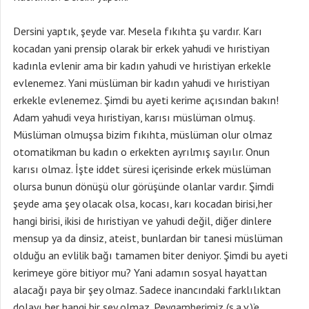
Dersini yaptık, şeyde var. Mesela fıkıhta şu vardır. Karı
kocadan yani prensip olarak bir erkek yahudi ve hıristiyan
kadınla evlenir ama bir kadın yahudi ve hıristiyan erkekle
evlenemez. Yani müslüman bir kadın yahudi ve hıristiyan
erkekle evlenemez. Şimdi bu ayeti kerime açısından bakın!
Adam yahudi veya hıristiyan, karısı müslüman olmuş.
Müslüman olmuşsa bizim fıkıhta, müslüman olur olmaz
otomatikman bu kadın o erkekten ayrılmış sayılır. Onun
karısı olmaz. İşte iddet süresi içerisinde erkek müslüman
olursa bunun dönüşü olur görüşünde olanlar vardır. Şimdi
şeyde ama şey olacak olsa, kocası, karı kocadan birisi,her
hangi birisi, ikisi de hıristiyan ve yahudi değil, diğer dinlere
mensup ya da dinsiz, ateist, bunlardan bir tanesi müslüman
olduğu an evlilik bağı tamamen biter deniyor. Şimdi bu ayeti
kerimeye göre bitiyor mu? Yani adamın sosyal hayattan
alacağı paya bir şey olmaz. Sadece inancındaki farklılıktan
dolayı her hangi bir şey olmaz. Peygamberimiz (s.a.v.)’e