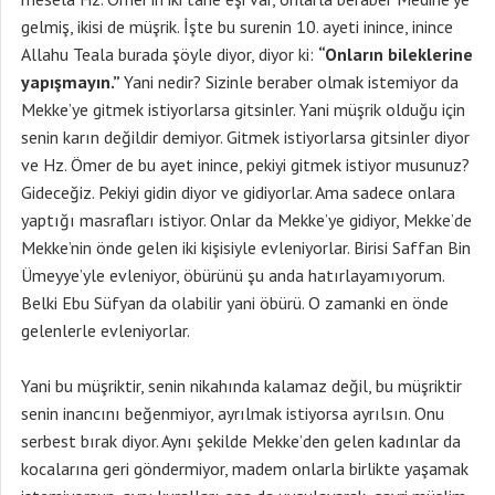
gelmiş, ikisi de müşrik. İşte bu surenin 10. ayeti inince, inince
Allahu Teala burada şöyle diyor, diyor ki:
“Onların bileklerine
yapışmayın.”
Yani nedir? Sizinle beraber olmak istemiyor da
Mekke’ye gitmek istiyorlarsa gitsinler. Yani müşrik olduğu için
senin karın değildir demiyor. Gitmek istiyorlarsa gitsinler diyor
ve Hz. Ömer de bu ayet inince, pekiyi gitmek istiyor musunuz?
Gideceğiz. Pekiyi gidin diyor ve gidiyorlar. Ama sadece onlara
yaptığı masrafları istiyor. Onlar da Mekke’ye gidiyor, Mekke’de
Mekke’nin önde gelen iki kişisiyle evleniyorlar. Birisi Saffan Bin
Ümeyye’yle evleniyor, öbürünü şu anda hatırlayamıyorum.
Belki Ebu Süfyan da olabilir yani öbürü. O zamanki en önde
gelenlerle evleniyorlar.
Yani bu müşriktir, senin nikahında kalamaz değil, bu müşriktir
senin inancını beğenmiyor, ayrılmak istiyorsa ayrılsın. Onu
serbest bırak diyor. Aynı şekilde Mekke’den gelen kadınlar da
kocalarına geri göndermiyor, madem onlarla birlikte yaşamak