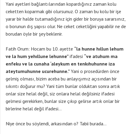
Yani ayetleri bağlantılarından kopardığınız zaman kolu
ceketten koparmak gibi olursunuz. O zaman bu kolu bir işe
yarar bir halde tutamadığınız için gider bir boruya sararsınız,
o borunun dış yapısı olur. Ne ceket ceketliğini yapabilir ne de
borudan öyle bir şey beklenir.
Fatih Orum: Hocam bu 10. ayette
“la hunne hıllun lehum
ve la hum yehıllune lehunne”
ifadesi
“ve atuhum ma
enfeku ve la cunaha ‘aleykum en tenkıhuhunne iza
ateytumuhunne ucurehunne.”
Yani o prosedürden önce
gelmiş olması, bizim aceba bu anlayışımız açısından bir
sıkıntı doğurur mu? Yani tüm bunlar olduktan sonra artık
onlar size helal değil, siz onlara helal değilsiniz ifadesi
gelmesi gerekirken, bunlar size çıkıp gelirse artık onlar bir
birlerine helal değil ifadesi…
Niye önce bu söylendi, arkasından o? Tabii burada…