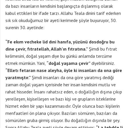
da bazı insanların kendisini başlangıçta dışlanmış olarak
kabul ettikleri bir ifade tarzı. Allahu Teala dinini tarif ederken
sık sık okuduğumuz bir ayeti kerimede şöyle buyuruyor, 30.
surenin 30. ayetinde:
“Fe ekım vecheke lid dıni hanıfa, yüzünü dosdoğru bu
dine çevir, fıtratellah, Allah’ın fıtratına.”
Şimdi bu fıtrat
kelimesini, doğal yaşam diye bu günkü anlamda tercüme
etmek mümkün. Yani,
“doğal yaşama çevir”
diyebilirsiniz.
“Elletı fetaran nase aleyha, öyle ki insanları da ona göre
yaratmıştır.”
Şimdi insanları da ona göre yaratmış dediği
zaman doğal yaşam içerisinde her insan kendisini mutlu ve
rahat hisseder. İnsanı rahatsız eden, o doğallığın dışına çıkıp
yerelleşen, kişiselleşen ve bazı kişi ve grupların isteklerine
hizmet eden bir yapı kazanmasıdır. Öyle olunca bazı kişilerin
menfaatleri ön plana çıkıyor. Bazıları sömüren, bazıları da
sömürülen gruba girmiş oluyor. Bu doğallığın dışında bir şey.
Sonra Allahu Teala ayeti şöyle devam ettiriyor:
“La tebdıle li