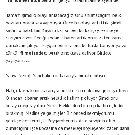
“la hunne hıllun lehum”
geliyor o Mümtahine ayetinde.
Tamam şimdi o olayı anlatacağız. Onu anlatacağım, belki
bazıları orada şey yapmıyor. Önce bu olayı anlattık. Şimdi
kadın, o Sabit Bin Kays’ın karısı, ben bu bahçeyi vermeye
razıyım diyor. Dediği andan itibaren artık onun zaten karısı
olmaktan çıkıyor. Peygamberimiz ona bu hakkı tanıyor ya ve
çünkü
“fi meftedet.”
Artık o noktaya geliyor. Birlikte
yaşayamaz…
Yahya Şenol: Yani hakemin kararıyla birlikte bitiyor.
Hah, olay hakimin kararıyla birlikte son noktaya gelmiş oluyor.
O andan itibaren artık helallık kalkmış oluyor. Şimdi onu
buraya uygulayalım. Şimdi Mekke’den bir grup kadın eşlerini
bırakmış, Medine’ye gelmişler. Bir önceki sevmiyorumu
gerekçe göstermişti. Peygamberimiz de o sevginin olup
olmadığını, işte kocasına da meseleyi söyleyerek, zaten daha