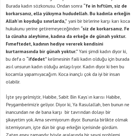
Burada kadın sözkonusu. Ondan sonra
“fe in hıftüm, siz de
korkarsanız, ella yükıyma hududellah. Bu kadınla erkeğin
Allah’ın koyduğu sınırlarda,”
yani bir birlerine karşı karı koca
hukukunu yerine getiremeyeceğinden
“siz de korkarsanız. Fe
la cünaha aleyhime, kadına da erkeğe de günah yoktur.
Fımeftedet, kadının hediye vererek kendisini
kurtarmasında bir günah yoktur.”
Yani şimdi kadın diyor ki,
bu defa o
“ifdedet”
kelimesinin faili kadın olduğu için burada
asıl unsurun kadın olduğu anlaşılıyor. Kadın diyor ki ben bu
kocamla yapamıyacağım. Koca inançlı çok da iyi bir insan
olabilir.
İşte şey gelmiştir, Habibe, Sabit Bin Kays’ın karısı Habibe,
Peygamberimiz’e geliyor. Diyor ki, Ya Rasulallah, ben bunun ne
inancundan ne de bana karşı bir tavrından dolayı bir
şikayetim yok. Ama sevmiyorum diyor. Bununla birlikte olmak
istemiyorum, işte dün bir grup erkeğin içerisinde gördüm.
Zaten epey zamandır böyle aralarında bir sevgi problemi