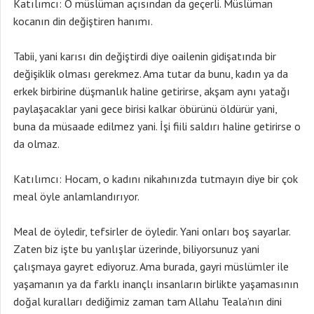
Katılımcı: O müslüman açısından da geçerli. Müslüman
kocanın din değiştiren hanımı.
Tabii, yani karısı din değiştirdi diye oailenin gidişatında bir
değişiklik olması gerekmez. Ama tutar da bunu, kadın ya da
erkek birbirine düşmanlık haline getirirse, akşam aynı yatağı
paylaşacaklar yani gece birisi kalkar öbürünü öldürür yani,
buna da müsaade edilmez yani. İşi fiili saldırı haline getirirse o
da olmaz.
Katılımcı: Hocam, o kadını nikahınızda tutmayın diye bir çok
meal öyle anlamlandırıyor.
Meal de öyledir, tefsirler de öyledir. Yani onları boş sayarlar.
Zaten biz işte bu yanlışlar üzerinde, biliyorsunuz yani
çalışmaya gayret ediyoruz. Ama burada, gayri müslümler ile
yaşamanın ya da farklı inançlı insanların birlikte yaşamasının
doğal kuralları dediğimiz zaman tam Allahu Teala’nın dini