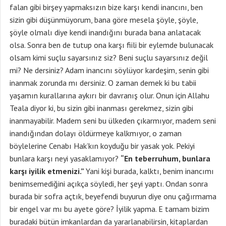
falan gibi birşey yapmaksızın bize karşı kendi inancını, ben
sizin gibi düşünmüyorum, bana göre mesela şöyle, şöyle,
şöyle olmalı diye kendi inandığını burada bana anlatacak
olsa. Sonra ben de tutup ona karşı fiili bir eylemde bulunacak
olsam kimi suçlu sayarsınız siz? Beni suçlu sayarsınız değil
mi? Ne dersiniz? Adam inancını söylüyor kardeşim, senin gibi
inanmak zorunda mı dersiniz. O zaman demek ki bu tabii
yaşamın kurallarına aykırı bir davranış olur. Onun için Allahu
Teala diyor ki, bu sizin gibi inanması gerekmez, sizin gibi
inanmayabilir. Madem seni bu ülkeden çıkarmıyor, madem seni
inandığından dolayı öldürmeye kalkmıyor, o zaman
böylelerine Cenabı Hak’kın koyduğu bir yasak yok. Pekiyi
bunlara karşı neyi yasaklamıyor?
“En teberruhum, bunlara
karşı iyilik etmenizi.”
Yani kişi burada, kalktı, benim inancımı
benimsemediğini açıkça söyledi, her şeyi yaptı. Ondan sonra
burada bir sofra açtık, beyefendi buyurun diye onu çağırmama
bir engel var mı bu ayete göre? İyilik yapma. E tamam bizim
buradaki bütün imkanlardan da yararlanabilirsin, kitaplardan