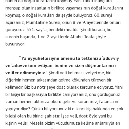
bunun da doğal kurallarını koymuş. Yani farklı inançlara
mensup olan insanların birlikte yaşamasının doğal kurallarını
koymuş, o doğal kuralları da şeyde buluyoruz. 60. sureyi
açarsanız, Mumtahine Suresi, onun 8 ve 9. ayetlerinde onları
görüyoruz. 551. sayfa, bendeki mealde. Şimdi burada, bu
surenin başında, 1 ve 2. ayetlerde Allahu Teala şöyle
buyuruyor:
“Ya eyyuhelleziyne amenu la tettehızu ‘aduvviy
ve ‘aduvvekum evliyae. benim ve sizin düşmanlarınızı
veliler edinmeyiniz.”
Şimdi veli kelimesi, velyetme, biri
diğerinin hemen arkasından gelme kökünden türeyen bir
kelimedir. Biz bu nötr şeye dost olarak tercüme ediyoruz. Yani
bir kişiyi bir başkasıyla birlikte tanıyorsanız, onu gördüğünüz
zaman hemen aklınıza öbürü gelir ve sorarsınız, falanca ne
yapıyor diye? Çünkü biliyorsunuz ki o ikinci kişi hakkında en çok
bilgisi olan bu birinci şahıstır. İşte veli, dost öyle yani bu
kişinin velisi. Mesela bizim vücudumuza kelime anlamıyla en