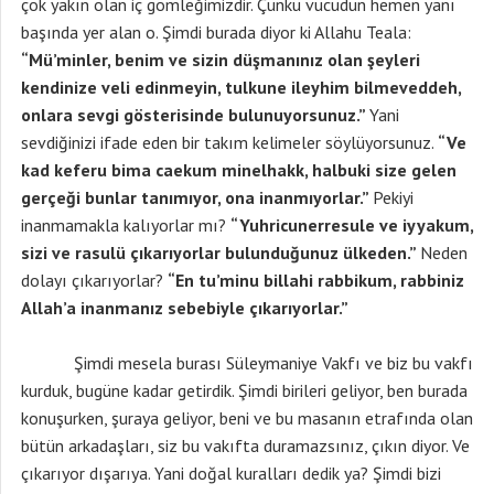
çok yakın olan iç gömleğimizdir. Çünkü vücudun hemen yanı
başında yer alan o. Şimdi burada diyor ki Allahu Teala:
“Mü’minler, benim ve sizin düşmanınız olan şeyleri
kendinize veli edinmeyin, tulkune ileyhim bilmeveddeh,
onlara sevgi gösterisinde bulunuyorsunuz.”
Yani
sevdiğinizi ifade eden bir takım kelimeler söylüyorsunuz.
“Ve
kad keferu bima caekum minelhakk, halbuki size gelen
gerçeği bunlar tanımıyor, ona inanmıyorlar.”
Pekiyi
inanmamakla kalıyorlar mı?
“Yuhricunerresule ve iyyakum,
sizi ve rasulü çıkarıyorlar bulunduğunuz ülkeden.”
Neden
dolayı çıkarıyorlar?
“En tu’minu billahi rabbikum, rabbiniz
Allah’a inanmanız sebebiyle çıkarıyorlar.”
Şimdi mesela burası Süleymaniye Vakfı ve biz bu vakfı
kurduk, bugüne kadar getirdik. Şimdi birileri geliyor, ben burada
konuşurken, şuraya geliyor, beni ve bu masanın etrafında olan
bütün arkadaşları, siz bu vakıfta duramazsınız, çıkın diyor. Ve
çıkarıyor dışarıya. Yani doğal kuralları dedik ya? Şimdi bizi