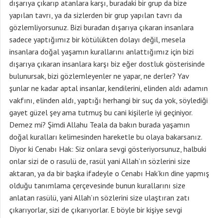
dışarıya çıkarıp atanlara karşı, buradaki bir grup da bize
yapılan tavrı, ya da sizlerden bir grup yapılan tavrı da
gözlemliyorsunuz. Bizi buradan dışarıya çıkaran insanlara
sadece yaptığımız bir kötülükten dolayı değil, mesela
insanlara doğal yaşamın kurallarını anlattığımız için bizi
dışarıya çıkaran insanlara karşı biz eğer dostluk gösterisinde
bulunursak, bizi gözlemleyenler ne yapar, ne derler? Yav
şunlar ne kadar aptal insanlar, kendilerini, elinden aldı adamın
vakfını, elinden aldı, yaptığı herhangi bir suç da yok, söylediği
gayet güzel şey ama tutmuş bu cani kişilerle iyi geçiniyor.
Demez mi? Şimdi Allahu Teala da bakın burada yaşamın
doğal kuralları kelimesinden hareketle bu olaya bakarsanız.
Diyor ki Cenabı Hak: Siz onlara sevgi gösteriyorsunuz, halbuki
onlar sizi de o rasulü de, rasül yani Allah’ın sözlerini size
aktaran, ya da bir başka ifadeyle o Cenabı Hak’kın dine yapmış
olduğu tanımlama çerçevesinde bunun kurallarını size
anlatan rasülü, yani Allah’ın sözlerini size ulaştıran zatı
çıkarıyorlar, sizi de çıkarıyorlar. E böyle bir kişiye sevgi