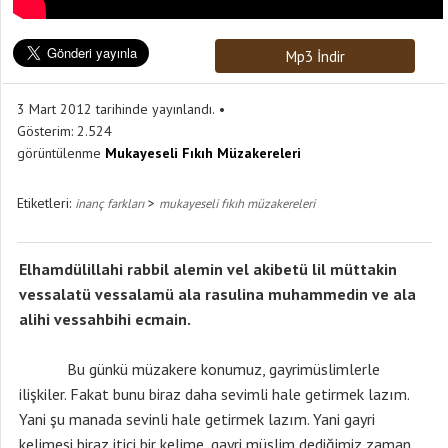
Mp3 İndir
3 Mart 2012 tarihinde yayınlandı.
Gösterim:
2.524
görüntülenme
Mukayeseli Fıkıh Müzakereleri
Etiketleri:
>
inanç farkları
mukayeseli fıkıh müzakereleri
Elhamdülillahi rabbil alemin vel akibetü lil müttakin
vessalatü vessalamü ala rasulina muhammedin ve ala
alihi vessahbihi ecmain.
Bu günkü müzakere konumuz, gayrimüslimlerle
ilişkiler. Fakat bunu biraz daha sevimli hale getirmek lazım.
Yani şu manada sevinli hale getirmek lazım. Yani gayri
kelimesi biraz itici bir kelime, gayri müslim dediğimiz zaman