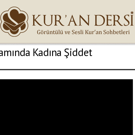
lamında Kadına Şiddet
İsminiz (*)
Epostanız (*)
Yaşadığınız Hatanın Ayrıntıları