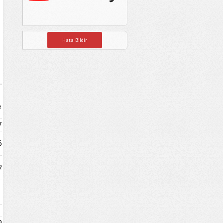
Hata Bildir
e
7
6
2
9