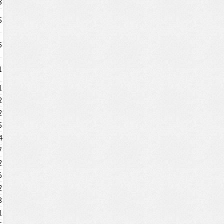
8
5
5
1
1
2
2
5
4
7
2
6
2
8
1