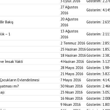
3 Eylül 2016
Gösterim:
2.27
27 Ağustos
Gösterim:
4.14
2016
20 Ağustos
ir Bakış
Gösterim:
2.63
2016
13 Ağustos
lık – 1
Gösterim:
2.11
2016
2 Temmuz 2016
Gösterim:
2.85
25 Haziran 2016
Gösterim:
1.85
18 Haziran 2016
Gösterim:
2.38
 ve İmsak Vakti
4 Haziran 2016
Gösterim:
3.12
28 Mayıs 2016
Gösterim:
1.98
21 Mayıs 2016
Gösterim:
3.82
Çocukların Evlendirilmesi
7 Mayıs 2016
Gösterim:
4.14
ayatması mı?
30 Nisan 2016
Gösterim:
2.46
ajı
23 Nisan 2016
Gösterim:
3.05
16 Nisan 2016
Gösterim:
2.00
9 Nisan 2016
Gösterim:
1.80