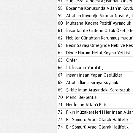
57
Suç-Ceza Dengesi Açısından Cinsel
58
Boşanma Konusunda Allah’ın Koydu
59
Allah’ın Koyduğu Sınırlar Nasıl Aşıl
60
Muhsana, Kadına Pozitif Ayrımcılık
61
İnsanlar ile Cinlerin Ortak Özellikle
62
Nebiler Günahtan Korunmuş mudur
63
Bedir Savaşı Örneğinde Nebi ve Res
64
Dinde Haram-Helal Koyma Yetkisi
65
Cinler
66
İlk İnsanın Yaratılışı
67
İnsanı İnsan Yapan Özellikler
68
Allah’ı İkinci Sıraya Koymak
69
Şirkle İman Arasındaki Kararsızlık
70
Mehdi Beklentisi
71
Her İnsan Allah’ı Bilir
72
Fıkıh Müzakereleri | Her İnsan Allah’
73
Bir Sömürü Aracı Olarak Halifelik –
74
Bir Sömürü Aracı Olarak Halifelik