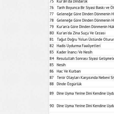
75
Kur’ân’da Dindarlık
76
Tarih Boyunca Bir Siyasi Baskı ve Ö
77
Geleneğe Göre Dinden Dönmenin H
78
Geleneğe Göre Dinden Dönmenin H
79
Kur’an’a Göre Dinden Dönmenin Hü
80
Kur’an’da Zina Suçu Ve Cezası
81
Tağut Doğru Yolun Üstünde Oturur
82
Hadis Uydurma Faaliyetleri
83
Kader İnancı Ve Nesih
84
Resulullah Sonrası Siyasi Gelişmel
85
Nesih
86
Hac Ve Kurban
87
Terör Olayları Karşısında Nebevi S
88
Dinde Özgürlük
89
Dine Uyma Yerine Dini Kendine Uydu
90
Dine Uyma Yerine Dini Kendine Uydu