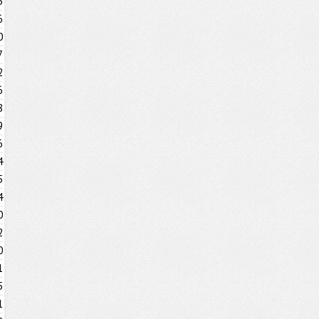
3
6
0
7
2
6
8
9
6
4
5
4
0
2
0
1
5
1