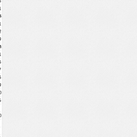
5
1
4
1
2
9
4
1
3
7
3
9
0
6
0