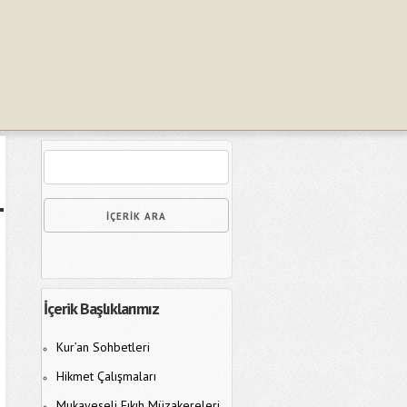
İçerik Başlıklarımız
Kur’an Sohbetleri
Hikmet Çalışmaları
Mukayeseli Fıkıh Müzakereleri