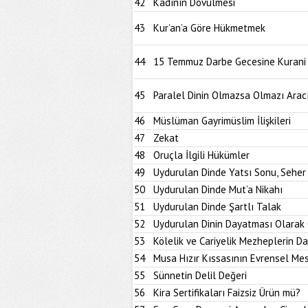
42
Kadının Dövülmesi
43
Kur’an’a Göre Hükmetmek
44
15 Temmuz Darbe Gecesine Kurani B
45
Paralel Dinin Olmazsa Olmazı Aracı
46
Müslüman Gayrimüslim İlişkileri
47
Zekat
48
Oruçla İlgili Hükümler
49
Uydurulan Dinde Yatsı Sonu, Seher
50
Uydurulan Dinde Mut’a Nikahı
51
Uydurulan Dinde Şartlı Talak
52
Uydurulan Dinin Dayatması Olarak 
53
Kölelik ve Cariyelik Mezheplerin D
54
Musa Hızır Kıssasının Evrensel Mes
55
Sünnetin Delil Değeri
56
Kira Sertifikaları Faizsiz Ürün mü?