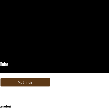
Bağlantıyı Gönderin
[recaptcha]
Mp3 İndir
ereleri