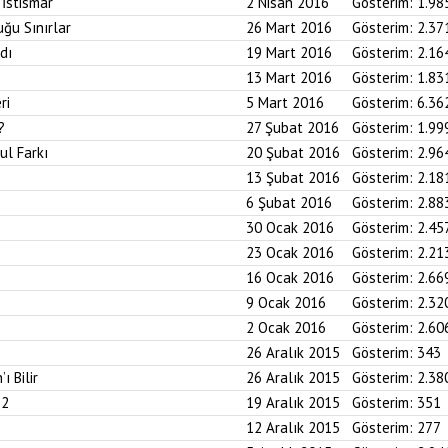
 İstismar
2 Nisan 2016
Gösterim:
1.98
ğu Sınırlar
26 Mart 2016
Gösterim:
2.37
dı
19 Mart 2016
Gösterim:
2.16
13 Mart 2016
Gösterim:
1.83
ri
5 Mart 2016
Gösterim:
6.36
?
27 Şubat 2016
Gösterim:
1.99
ul Farkı
20 Şubat 2016
Gösterim:
2.96
13 Şubat 2016
Gösterim:
2.18
6 Şubat 2016
Gösterim:
2.88
30 Ocak 2016
Gösterim:
2.45
23 Ocak 2016
Gösterim:
2.21
16 Ocak 2016
Gösterim:
2.66
9 Ocak 2016
Gösterim:
2.32
2 Ocak 2016
Gösterim:
2.60
26 Aralık 2015
Gösterim:
343
ı Bilir
26 Aralık 2015
Gösterim:
2.38
 2
19 Aralık 2015
Gösterim:
351
12 Aralık 2015
Gösterim:
277