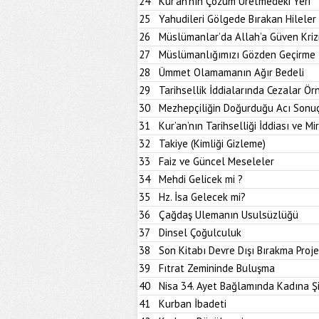
24
Kur’an’nın Çözüm Üretmedeki Yeri
25
Yahudileri Gölgede Bırakan Hileler
26
Müslümanlar’da Allah’a Güven Kriz
27
Müslümanlığımızı Gözden Geçirme İ
28
Ümmet Olamamanın Ağır Bedeli
29
Tarihsellik İddialarında Cezalar Ör
30
Mezhepçiliğin Doğurduğu Acı Sonu
31
Kur’an’nın Tarihselliği İddiası ve M
32
Takiye (Kimliği Gizleme)
33
Faiz ve Güncel Meseleler
34
Mehdi Gelicek mi ?
35
Hz. İsa Gelecek mi?
36
Çağdaş Ulemanın Usulsüzlüğü
37
Dinsel Çoğulculuk
38
Son Kitabı Devre Dışı Bırakma Proje
39
Fıtrat Zemininde Buluşma
40
Nisa 34. Ayet Bağlamında Kadına Ş
41
Kurban İbadeti