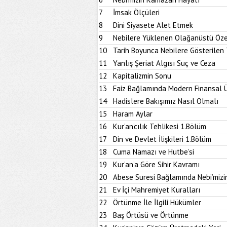
7
İmsak Ölçüleri
8
Dini Siyasete Alet Etmek
9
Nebilere Yüklenen Olağanüstü Özel
10
Tarih Boyunca Nebilere Gösterilen 
11
Yanlış Şeriat Algısı Suç ve Ceza
12
Kapitalizmin Sonu
13
Faiz Bağlamında Modern Finansal 
14
Hadislere Bakışımız Nasıl Olmalı
15
Haram Aylar
16
Kur’an’cılık Tehlikesi 1.Bölüm
17
Din ve Devlet İlişkileri 1.Bölüm
18
Cuma Namazı ve Hutbe’si
19
Kur’an’a Göre Sihir Kavramı
20
Abese Suresi Bağlamında Nebi’miz
21
Ev İçi Mahremiyet Kuralları
22
Örtünme İle İlgili Hükümler
23
Baş Örtüsü ve Örtünme