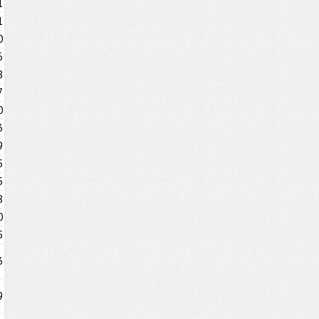
1
1
0
6
8
7
0
3
9
5
5
8
0
5
3
9