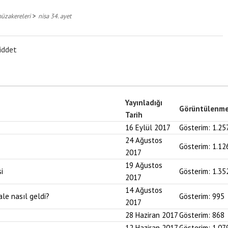
>
müzakereleri
nisa 34. ayet
iddet
Yayınladığı
Görüntülenm
Tarih
16 Eylül 2017
Gösterim:
1.25
24 Ağustos
Gösterim:
1.12
2017
19 Ağustos
i
Gösterim:
1.35
2017
14 Ağustos
ale nasıl geldi?
Gösterim:
995
2017
28 Haziran 2017
Gösterim:
868
12 Haziran 2017
Gösterim:
1.07