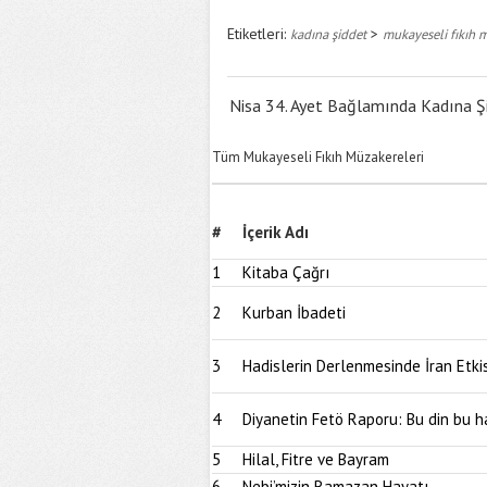
Etiketleri:
>
kadına şiddet
mukayeseli fıkıh 
Nisa 34. Ayet Bağlamında Kadına Ş
Tüm Mukayeseli Fıkıh Müzakereleri
#
İçerik Adı
1
Kitaba Çağrı
2
Kurban İbadeti
3
Hadislerin Derlenmesinde İran Etkis
4
Diyanetin Fetö Raporu: Bu din bu h
5
Hilal, Fitre ve Bayram
6
Nebi’mizin Ramazan Hayatı