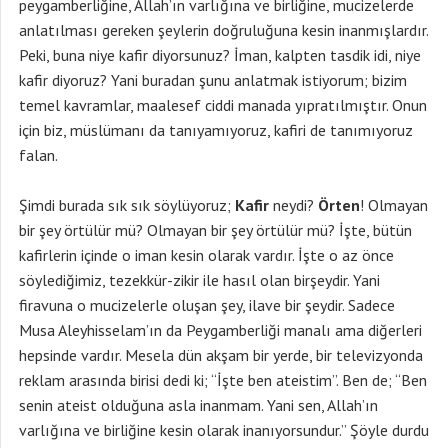
peygamberliğine, Allah’ın varlığına ve birliğine, mucizelerde
anlatılması gereken şeylerin doğruluğuna kesin inanmışlardır.
Peki, buna niye kafir diyorsunuz? İman, kalpten tasdik idi, niye
kafir diyoruz? Yani buradan şunu anlatmak istiyorum; bizim
temel kavramlar, maalesef ciddi manada yıpratılmıştır. Onun
için biz, müslümanı da tanıyamıyoruz, kafiri de tanımıyoruz
falan.
Şimdi burada sık sık söylüyoruz;
Kafir
neydi?
Örten
! Olmayan
bir şey örtülür mü? Olmayan bir şey örtülür mü? İşte, bütün
kafirlerin içinde o iman kesin olarak vardır. İşte o az önce
söylediğimiz, tezekkür-zikir ile hasıl olan birşeydir. Yani
firavuna o mucizelerle oluşan şey, ilave bir şeydir. Sadece
Musa Aleyhisselam’ın da Peygamberliği manalı ama diğerleri
hepsinde vardır. Mesela dün akşam bir yerde, bir televizyonda
reklam arasında birisi dedi ki; “İşte ben ateistim”. Ben de; “Ben
senin ateist olduğuna asla inanmam. Yani sen, Allah’ın
varlığına ve birliğine kesin olarak inanıyorsundur.” Şöyle durdu