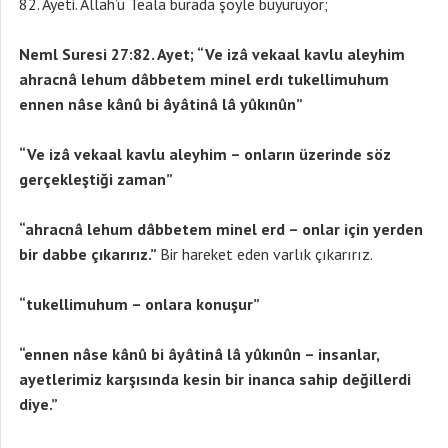
82. Ayeti. Allah’u Teala burada şöyle buyuruyor;
Neml Suresi 27:82. Ayet; “Ve izâ vekaal kavlu aleyhim
ahracnâ lehum dâbbetem minel erdı tukellimuhum
ennen nâse kânû bi âyâtinâ lâ yûkınûn”
“Ve izâ vekaal kavlu aleyhim – onların üzerinde söz
gerçekleştiği zaman”
“ahracnâ lehum dâbbetem minel erd – onlar için yerden
bir dabbe çıkarırız.”
Bir hareket eden varlık çıkarırız.
“tukellimuhum – onlara konuşur”
“ennen nâse kânû bi âyâtinâ lâ yûkınûn – insanlar,
ayetlerimiz karşısında kesin bir inanca sahip değillerdi
diye.”