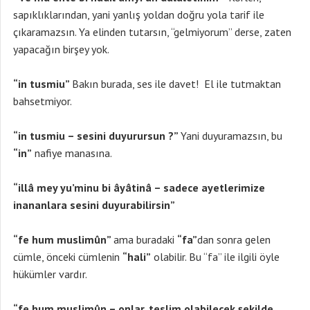
sapıklıklarından, yani yanlış yoldan doğru yola tarif ile
çıkaramazsın. Ya elinden tutarsın, “gelmiyorum” derse, zaten
yapacağın birşey yok.
“in tusmiu”
Bakın burada, ses ile davet! El ile tutmaktan
bahsetmiyor.
“in tusmiu – sesini duyurursun ?”
Yani duyuramazsın, bu
“in”
nafiye manasına.
“illâ mey yu’minu bi âyâtinâ – sadece ayetlerimize
inananlara sesini duyurabilirsin”
“fe hum muslimûn”
ama buradaki
“fa”
dan sonra gelen
cümle, önceki cümlenin
“hali”
olabilir. Bu “fa” ile ilgili öyle
hükümler vardır.
“fe hum muslimûn – onlar, teslim olabilecek şekilde,