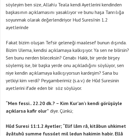
söyleyim ben size, Allah’u Teala kendi Ayetlerini kendinden
başkasının açıklamasını yasaklıyor ve bunu haşa Tanrılığa
soyunmak olarak değerlendiriyor Hud Suresi’nin 1.2
ayetlerinde
Fakat bizim oluşan Tefsir geleneği maalesef bunun dışında.
Bizim Ulema, kendisi açıklamaya kalkışıyor. Ya sen ne bilirsin?
Sen bunu nerden bileceksin? Cenabı Hakk, bir yerde birşey
söylemiş ise, bir başka yerde onu açıkladığını söylüyor, sen
niye kendin açıklamaya kalkışıyorsun kardeşim? Sana bu
yetkiyi kim verdi? Peygamberimiz (s.a.v.) de Hûd Suresinin
ayetlerini ifade eden bir söz söylüyor.
“Men fessi.. 22.20 dk.? – Kim Kur’an’ı kendi görüşüyle
açıklarsa kafir olur”
diye. Çünkü;
Hûd Suresi 11:1.2 Ayetler; “Elif lâm râ, kitâbun uhkimet
âyâtuhû summe fussılet mil ledun hakimin habir. Ellâ