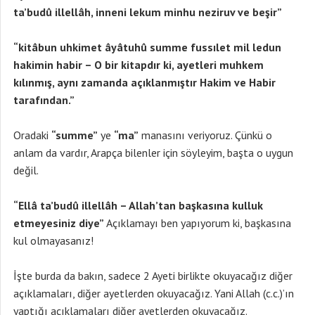
ta’budû illellâh, inneni lekum minhu neziruv ve beşir”
“kitâbun uhkimet âyâtuhû summe fussılet mil ledun
hakimin habir – O bir kitapdır ki, ayetleri muhkem
kılınmış, aynı zamanda açıklanmıştır Hakim ve Habir
tarafından.”
Oradaki
“summe”
ye
“ma”
manasını veriyoruz. Çünkü o
anlam da vardır, Arapça bilenler için söyleyim, başta o uygun
değil.
“Ellâ ta’budû illellâh – Allah’tan başkasına kulluk
etmeyesiniz diye”
Açıklamayı ben yapıyorum ki, başkasına
kul olmayasanız!
İşte burda da bakın, sadece 2 Ayeti birlikte okuyacağız diğer
açıklamaları, diğer ayetlerden okuyacağız. Yani Allah (c.c.)’ın
yaptığı açıklamaları diğer ayetlerden okuyacağız.