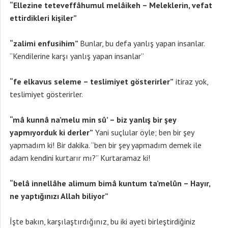
“Ellezine teteveffâhumul melâikeh – Meleklerin, vefat
ettirdikleri kişiler”
“zalimi enfusihim”
Bunlar, bu defa yanlış yapan insanlar.
“Kendilerine karşı yanlış yapan insanlar”
“fe elkavus seleme – teslimiyet gösterirler”
itiraz yok,
teslimiyet gösterirler.
“mâ kunnâ na’melu min sû’ – biz yanlış bir şey
yapmıyorduk ki derler”
Yani suçlular öyle; ben bir şey
yapmadım ki! Bir dakika. “ben bir şey yapmadım demek ile
adam kendini kurtarır mı?” Kurtaramaz ki!
“belâ innellâhe alimum bimâ kuntum ta’melûn – Hayır,
ne yaptığınızı Allah biliyor”
İşte bakın, karşılaştırdığınız, bu iki ayeti birleştirdiğiniz