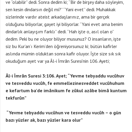
ve “olabilir” dedi. Sonra dedim ki; “Bir de birşey daha söyleyim,
sen kesin dindarsın değil mi?” “Yani evet” dedi. Muhakkak
sizlerinde vardır ateist arkadaşlarınız, ama bir gerçek
olduğunu biliyorlar, gayet iyi biliyorlar. “Yani evet ama benim
dindarlık anlayışım farklı” dedi. “Hah işte o, asıl olan o”
dedim. Peki bu ne oluyor biliyor musunuz? O insanların, işte
siz bu Kur’an’ı Kerim’den öğreniyorsunuz ki; bütün kafirler
aslında mümin olduktan sonra kafir oluyor. İşte size sık sık
okuduğum ayet var ya Âl-i İmrân Suresi’nin 106. Ayeti;
Âl-i İmrân Suresi 3:106. Ayet; “Yevme tebyaddu vucûhuv
ve tesveddu vucûh, fe emmellezinesveddet vucûhuhum
e kefartum ba’de imânikum fe zûkul azâbe bimâ kuntum
tekfurûn”
“Yevme tebyaddu vucûhun ve tesveddu vucûh – o gün
bazı yüzler ak, bazı yüzler kara olur”