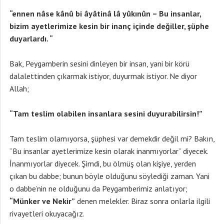
“ennen nâse kânû bi âyâtinâ lâ yûkınûn – Bu insanlar,
bizim ayetlerimize kesin bir inanç içinde değiller, şüphe
duyarlardı. “
Bak, Peygamberin sesini dinleyen bir insan, yani bir körü
dalalettinden çıkarmak istiyor, duyurmak istiyor. Ne diyor
Allah;
“Tam teslim olabilen insanlara sesini duyurabilirsin!”
Tam teslim olamıyorsa, şüphesi var demekdir değil mi? Bakın,
“Bu insanlar ayetlerimize kesin olarak inanmıyorlar” diyecek.
İnanmıyorlar diyecek. Şimdi, bu ölmüş olan kişiye, yerden
çıkan bu dabbe; bunun böyle olduğunu söylediği zaman. Yani
o dabbe’nin ne olduğunu da Peygamberimiz anlatıyor;
“Münker ve Nekir”
denen melekler. Biraz sonra onlarla ilgili
rivayetleri okuyacağız.