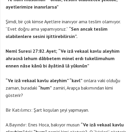
ayetlerimize inanırlarsa”
Şimdi, bir çok kimse Ayetlere inanıyor ama teslim olamıyor.
“Evet doğru ama yapamıyoruz.”
“Sen ancak teslim
olabilenlere sesini işittirebilirsin”.
Neml Suresi 27:82. Ayet;
“Ve izâ vekaal kavlu aleyhim
ahracnâ lehum dâbbetem minel erdı tukellimuhum
ennen nâse kânû bi âyâtinâ lâ yûkınûn”
“Ve izâ vekaal kavlu aleyhim” “kavl”
onlara vaki olduğu
zaman, buradaki
“hum”
zamiri, Arapça bakımından kimi
gösterir?
Bir Katılımcı: Şart koşulan şeyi yapmayan.
A.Bayındır: Enes Hoca, bakıyor musun
“Ve izâ vekaal kavlu