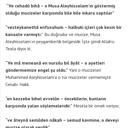
“Ve cehadû bihâ – o Musa Aleyhisselam’ın göstermiş
olduğu mucizeler karşısında bile bile inkara saptılar”
“vesteykanethâ enfusuhum – halbuki içleri çok kesin bir
kanaate varmıştı.”
Bu doğrudur ve mucize, Musa
Aleyhisselam’ın peygamberlik belgesidir. İşte şimdi Allah’u
Teala diyor ki;
“Ve mâ meneanâ en nursilu bil âyât – o ayetleri
göndermemize engel şu oldu.”
Yani o mucizeleri
Muhammed Aleyhisselam’a o tür mucizeler vermemiştir
Cenabı Hakk.
“en kezzebe bihel evvelûn – öncekilerin, bunların
karşısında yalan söylemeleridir.”
Mesela bir örnek veriyor,
“ve âteynâ semûden nâkah – semud kavmine, o deveyi
mucize olarak verdik”.