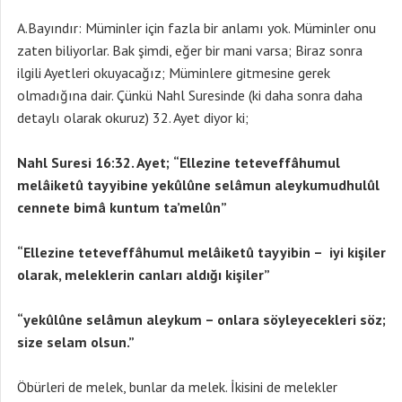
A.Bayındır: Müminler için fazla bir anlamı yok. Müminler onu
zaten biliyorlar. Bak şimdi, eğer bir mani varsa; Biraz sonra
ilgili Ayetleri okuyacağız; Müminlere gitmesine gerek
olmadığına dair. Çünkü Nahl Suresinde (ki daha sonra daha
detaylı olarak okuruz) 32. Ayet diyor ki;
Nahl Suresi 16:32. Ayet;
“Ellezine teteveffâhumul
melâiketû tayyibine yekûlûne selâmun aleykumudhulûl
cennete bimâ kuntum ta’melûn”
“Ellezine teteveffâhumul melâiketû tayyibin – iyi kişiler
olarak, meleklerin canları aldığı kişiler”
“yekûlûne selâmun aleykum – onlara söyleyecekleri söz;
size selam olsun.”
Öbürleri de melek, bunlar da melek. İkisini de melekler