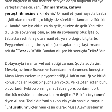
olan bilgilerin ki ona marifet deniyor, doğru bilgilerin kafaya
yerleştirilmesidir. Yani,
“Bir marifetin, kafaya
yerleştirilmesine zikir denir.”
O marifet, yani hayatla birebir
ilişkili olan o marifet, o bilgiyi siz sürekli kullanırsınız. Sürekli
kullandığınız için aklınıza da gelir, dilinize de gelir. Yani zikir,
dil ile de söylenmiş olur, akılda da söylenmiş olur. İşte o,
tabiattan edinilmiş olan marifeti, yani o doğru bilgilerle,
Peygamberlerin getirmiş olduğu kitapları karşılaştırmanın
adı da
“Tezekkür”
dür. Bundan oluşan bir sonuçda
“zikrâ”
dır.
Dolayısıyla insanlar vefaat ettiği zaman; Şöyle söyleyim;
Mesela, az önce firavun ve hanedanının durumunu konuştuk,
Musa Aleyhisselam’ın peygamberliği, Allah’ın varlığı ve birliği
konusunda en küçük bir şüpheleri yoktu. Ve kalpten, içten bunu
biliyorlardı. Peki bu bizim genel tabire göre, bunların dört
dörtlük müslüman olması lazım değil mi? Bak “
isteykanet
”
diyen Allah’u Teala’dır. Yani bu konuda yakin sahibi olmuştur.
“Enfusuhum”
, içleri yani kesin olarak Musa Aleyhisselam’ın