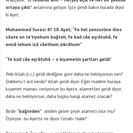
ortaya çıktı”
anlamına geliyor. İşte şimdi bakın burada diyor
ki Ayet;
Muhammed Suresi 47:18. Ayet; “Fe hel yenzurûne illes
sâate en te’tıyehum bağteh, fe kad câe eşrâtuhâ, fe
ennâ lehum izâ câethum zikrâhum”
“fe kad câe eşrâtuhâ
– o kıyametin şartları geldi”
Peki Allah (c.c.) geldi dediğine göre daha ne bekliyorsun sen?
Dabbetu’l ard nerde? Allah geldi diyor. Eğer madem buraya
kıyamet manası veriyorsun bu Ayete, alametleri geldi diyor,
daha ne bekliyorsun, daha başka hangi alamet olacak?
Birde
“bağteden”
aniden gelen şeyin alameti olur mu?
Öyleyse bu Ayette ne diyor Cenabı Hakk?