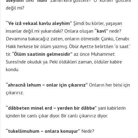
aleyhim”
deki
“hum”
zamiri kimi gösterir? O “körleri” gösterir
değil mi?
“Ve izâ vekaal kavlu aleyhim”
Şimdi bu körler, yaşayan
insanlar değil mi yukarıdaki? Onlara oluşan
“kavl”
nedir?
Devamına bakacağız zaten, onların ölmesidir. Çünkü, Cenabı
Hakk herkese bir ölüm yazmış. Öbür Ayette belirtilen “o saat”
tir.
“Ölüm saatinin gelmesidir”
az önce Muhammet
Suresi’nde okuduk ya. Peki öldükleri zaman, öldüler kabire
kondu.
“ahracnâ lehum – onlar için çıkarırız”
Onların her birisi için
çıkarırız.
“dâbbeten minel erd – yerden bir dâbbe”
yani kabirlerin
içinden bir canlı çıkar diyor. Bir canlı çıkarırız diyor.
“tukellimuhum – onlara konuşur”
Nedir?