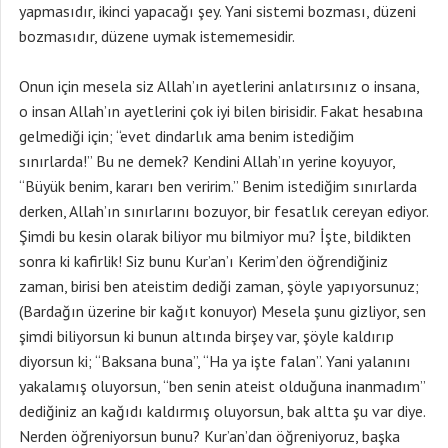
yapmasıdır, ikinci yapacağı şey. Yani sistemi bozması, düzeni
bozmasıdır, düzene uymak istememesidir.
Onun için mesela siz Allah’ın ayetlerini anlatırsınız o insana,
o insan Allah’ın ayetlerini çok iyi bilen birisidir. Fakat hesabına
gelmediği için; “evet dindarlık ama benim istediğim
sınırlarda!” Bu ne demek? Kendini Allah’ın yerine koyuyor,
“Büyük benim, kararı ben veririm.” Benim istediğim sınırlarda
derken, Allah’ın sınırlarını bozuyor, bir fesatlık cereyan ediyor.
Şimdi bu kesin olarak biliyor mu bilmiyor mu? İşte, bildikten
sonra ki kafirlik! Siz bunu Kur’an’ı Kerim’den öğrendiğiniz
zaman, birisi ben ateistim dediği zaman, şöyle yapıyorsunuz;
(Bardağın üzerine bir kağıt konuyor) Mesela şunu gizliyor, sen
şimdi biliyorsun ki bunun altında birşey var, şöyle kaldırıp
diyorsun ki; “Baksana buna”, “Ha ya işte falan”. Yani yalanını
yakalamış oluyorsun, “ben senin ateist olduğuna inanmadım”
dediğiniz an kağıdı kaldırmış oluyorsun, bak altta şu var diye.
Nerden öğreniyorsun bunu? Kur’an’dan öğreniyoruz, başka