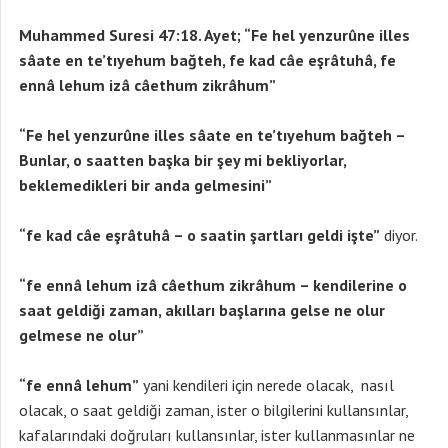
Muhammed Suresi 47:18. Ayet; “Fe hel yenzurûne illes
sâate en te’tıyehum bağteh, fe kad câe eşrâtuhâ, fe
ennâ lehum izâ câethum zikrâhum”
“Fe hel yenzurûne illes sâate en te’tıyehum bağteh –
Bunlar, o saatten başka bir şey mi bekliyorlar,
beklemedikleri bir anda gelmesini”
“fe kad câe eşrâtuhâ – o saatin şartları geldi işte”
diyor.
“fe ennâ lehum izâ câethum zikrâhum – kendilerine o
saat geldiği zaman, akılları başlarına gelse ne olur
gelmese ne olur”
“fe ennâ lehum”
yani kendileri için nerede olacak, nasıl
olacak, o saat geldiği zaman, ister o bilgilerini kullansınlar,
kafalarındaki doğruları kullansınlar, ister kullanmasınlar ne