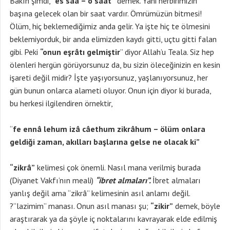
Bakın şimdi,
“es sâa – o saat”
demek. Yani herbirimizin
başına gelecek olan bir saat vardır. Ömrümüzün bitmesi!
Ölüm, hiç beklemediğimiz anda gelir. Ya işte hiç te ölmesini
beklemiyorduk, bir anda elimizden kaydı gitti, uçtu gitti falan
gibi. Peki
“onun eşrâtı gelmiştir
” diyor Allah’u Teala. Siz hep
ölenleri hergün görüyorsunuz da, bu sizin öleceğinizin en kesin
işareti değil midir? İşte yaşıyorsunuz, yaşlanıyorsunuz, her
gün bunun onlarca alameti oluyor. Onun için diyor ki burada,
bu herkesi ilgilendiren örnektir,
“
fe ennâ lehum izâ câethum zikrâhum – ölüm onlara
geldiği zaman, akılları başlarına gelse ne olacak ki”
“zikrâ”
kelimesi çok önemli. Nasıl mana verilmiş burada
(Diyanet Vakfı’nın meali)
“ibret almaları”.
İbret almaları
yanlış değil ama “zikrâ” kelimesinin asıl anlamı değil.
?”lazimim” manası. Onun asıl manası şu;
“zikir”
demek, böyle
araştırarak ya da şöyle iç noktalarını kavrayarak elde edilmiş