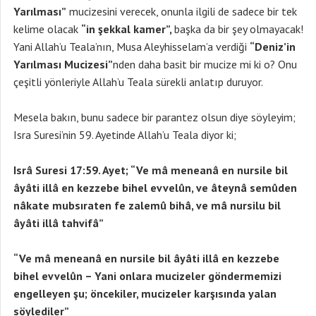
Yarılması”
mucizesini verecek, onunla ilgili de sadece bir tek
kelime olacak
“in şekkal kamer”,
başka da bir şey olmayacak!
Yani Allah’u Teala’nın, Musa Aleyhisselam’a verdiği
“Deniz’in
Yarılması Mucizesi”
nden daha basit bir mucize mi ki o? Onu
çeşitli yönleriyle Allah’u Teala sürekli anlatıp duruyor.
Mesela bakın, bunu sadece bir parantez olsun diye söyleyim;
Isra Suresi’nin 59. Ayetinde Allah’u Teala diyor ki;
Isrâ Suresi 17:59. Ayet; “Ve mâ meneanâ en nursile bil
âyâti illâ en kezzebe bihel evvelûn, ve âteynâ semûden
nâkate mubsıraten fe zalemû bihâ, ve mâ nursilu bil
âyâti illâ tahvifâ”
“Ve mâ meneanâ en nursile bil âyâti illâ en kezzebe
bihel evvelûn – Yani onlara mucizeler göndermemizi
engelleyen şu; öncekiler, mucizeler karşısında yalan
söylediler”