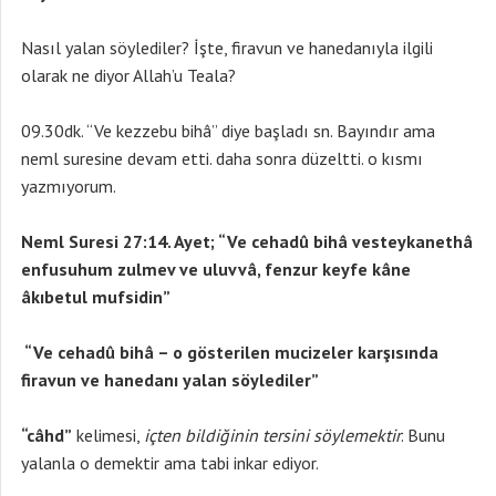
Nasıl yalan söylediler? İşte, firavun ve hanedanıyla ilgili
olarak ne diyor Allah’u Teala?
09.30dk. “Ve kezzebu bihâ” diye başladı sn. Bayındır ama
neml suresine devam etti. daha sonra düzeltti. o kısmı
yazmıyorum.
Neml Suresi 27:14. Ayet; “Ve cehadû bihâ vesteykanethâ
enfusuhum zulmev ve uluvvâ, fenzur keyfe kâne
âkıbetul mufsidin”
“Ve cehadû bihâ – o gösterilen mucizeler karşısında
firavun ve hanedanı yalan söylediler”
“câhd”
kelimesi,
içten bildiğinin tersini söylemektir
. Bunu
yalanla o demektir ama tabi inkar ediyor.