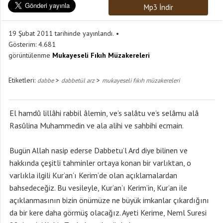
Mp3 İndir
19 Şubat 2011 tarihinde yayınlandı.
Gösterim:
4.681
görüntülenme
Mukayeseli Fıkıh Müzakereleri
Etiketleri:
>
>
dabbe
dabbetül arz
mukayeseli fıkıh müzakereleri
El hamdû lillâhi rabbil âlemin, ve’s salâtu ve’s selâmu alâ
Rasûlina Muhammedin ve ala alihi ve sahbihi ecmain.
Bugün Allah nasip ederse Dabbetu’l Ard diye bilinen ve
hakkında çeşitli tahminler ortaya konan bir varlıktan, o
varlıkla ilgili Kur’an’ı Kerim’de olan açıklamalardan
bahsedeceğiz. Bu vesileyle, Kur’an’ı Kerim’in, Kur’an ile
açıklanmasının bizin önümüze ne büyük imkanlar çıkardığını
da bir kere daha görmüş olacağız. Ayeti Kerime, Neml Suresi