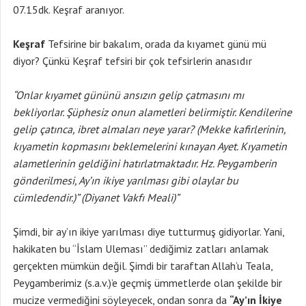
07.15dk. Keşraf aranıyor.
Keşraf
Tefsirine bir bakalım, orada da kıyamet günü mü
diyor? Çünkü Keşraf tefsiri bir çok tefsirlerin anasıdır
“Onlar kıyamet gününü ansızın gelip çatmasını mı
bekliyorlar. Şüphesiz onun alametleri belirmiştir. Kendilerine
gelip çatınca, ibret almaları neye yarar? (Mekke kafirlerinin,
kıyametin kopmasını beklemelerini kınayan Ayet. Kıyametin
alametlerinin geldiğini hatırlatmaktadır. Hz. Peygamberin
gönderilmesi, Ay’ın ikiye yarılması gibi olaylar bu
cümledendir.)” (Diyanet Vakfı Meali)”
Şimdi, bir ay’ın ikiye yarılması diye tutturmuş gidiyorlar. Yani,
hakikaten bu “İslam Uleması” dediğimiz zatları anlamak
gerçekten mümkün değil. Şimdi bir taraftan Allah’u Teala,
Peygamberimiz (s.a.v.)’e geçmiş ümmetlerde olan şekilde bir
mucize vermediğini söyleyecek, ondan sonra da
“Ay’ın İkiye