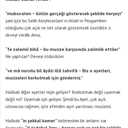
“mubsıraten – bütün gerçeği gösterecek şekilde herşeyi”
yani işte bu Salih Aleyhisselam’ın Allah’ın Peygamberi
olduğunu çok açık ve net olarak gösterecek özellikte o
deveyi verdik. Ama,
“fe zalemû bihâ – bu mucize karşısında zalimlik ettiler”
Ne yaptılar? Deveyi öldürdüler.
“ve mâ nursilu bil âyâti illâ tahvifâ – Biz o ayetleri,
mucizeleri korkutmak için göndeririz.”
Halbuki diğer ayetler niçin geliyor? Korkutmak değil uyarmak
değil mi? Uyarmak için geliyor. Şimdi bu Ayet, çok açık
olmasına rağmen, işte efendim ayın yarılması mucizesi.
Halbuki
“in şekkal kamer”
kelimesinin bir anlamı var
Arapçada;
“it tedahal âmr – herşey açık ve net bir şekilde