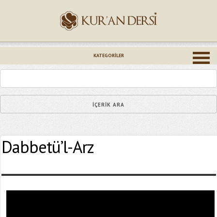
İsminiz (*)
KATEGORILER
Epostanız (*)
Dabbetü’l-Arz
Yaşadığınız Hatanın Ayrıntıları
Bağlantıyı Gönderin