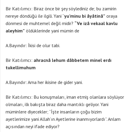
Bir Katılımcı: Biraz önce bir şey söylediniz de; bu zamirin
nereye döndüğü ile ilgili. Yani “
yu’minu bi âyâtinâ”
oraya
dönmesi de muhtemel değil midir?
“Ve izâ vekaal kavlu
aleyhim”
öldüklerinde yani mümin de
A.Bayındır: İkisi de olur tabi.
Bir Katılımcı:
ahracnâ lehum dâbbetem minel erdı
tukellimuhum
A.Bayındır: Ama her ikisine de gider yani.
Bir Katılımcı: Bu konuşmaları, iman etmiş olanlara söylüyor
olmaları, ilk bakışta biraz daha mantıklı geliyor. Yani
müminlere diyecekler; “İşte insanların çoğu bizim
ayetlerimize yani Allah’ın Ayetlerine inanmıyorlardı”. Anlam
açısından neyi ifade ediyor?