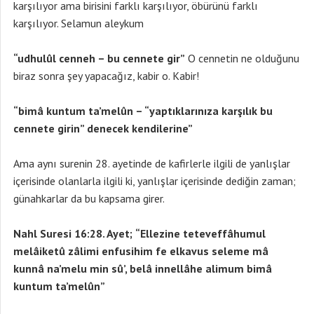
karşılıyor ama birisini farklı karşılıyor, öbürünü farklı
karşılıyor. Selamun aleykum
“udhulûl cenneh – bu cennete gir”
O cennetin ne olduğunu
biraz sonra şey yapacağız, kabir o. Kabir!
“bimâ kuntum ta’melûn – “yaptıklarınıza karşılık bu
cennete girin” denecek kendilerine”
Ama aynı surenin 28. ayetinde de kafirlerle ilgili de yanlışlar
içerisinde olanlarla ilgili ki, yanlışlar içerisinde dediğin zaman;
günahkarlar da bu kapsama girer.
Nahl Suresi 16:28. Ayet;
“Ellezine teteveffâhumul
melâiketû zâlimi enfusihim fe elkavus seleme mâ
kunnâ na’melu min sû’, belâ innellâhe alimum bimâ
kuntum ta’melûn”