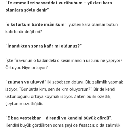
“fe emmellezinesveddet vucûhuhum – yüzleri kara
olanlara şöyle denir”
“e kefartum ba’de imânikum”
yüzleri kara olanlar bütün
kafirlerdir değil mi?
“İnandıktan sonra kafir mi oldunuz?”
İşte firavunun o kalbindeki o kesin inancın üstünü ne yapıyor?
Örtüyor. Niye örtüyor?
“zulmen ve uluvvâ”
iki sebebten dolayı. Bir, zalimlik yapmak
istiyor; “Bunlarda kim, sen de kim oluyorsun?”. Bir de kendi
üstünlüğünü ortaya koymak istiyor. Zaten bu iki özellik,
şeytanın özelliğidir.
“E bea vestekbar – direndi ve kendini büyük gördü”.
Kendini büyük gördükten sonra şeyi de fesattır. o da zalimlik