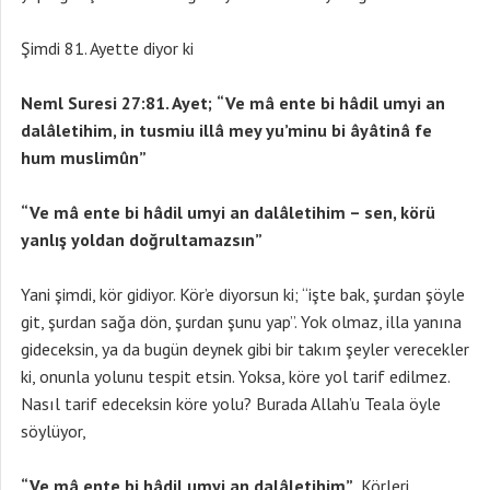
Şimdi 81. Ayette diyor ki
Neml Suresi 27:81. Ayet;
“Ve mâ ente bi hâdil umyi an
dalâletihim, in tusmiu illâ mey yu’minu bi âyâtinâ fe
hum muslimûn”
“Ve mâ ente bi hâdil umyi an dalâletihim – sen, körü
yanlış yoldan doğrultamazsın”
Yani şimdi, kör gidiyor. Kör’e diyorsun ki; “işte bak, şurdan şöyle
git, şurdan sağa dön, şurdan şunu yap”. Yok olmaz, illa yanına
gideceksin, ya da bugün deynek gibi bir takım şeyler verecekler
ki, onunla yolunu tespit etsin. Yoksa, köre yol tarif edilmez.
Nasıl tarif edeceksin köre yolu? Burada Allah’u Teala öyle
söylüyor,
“Ve mâ ente bi hâdil umyi an dalâletihim”
Körleri,