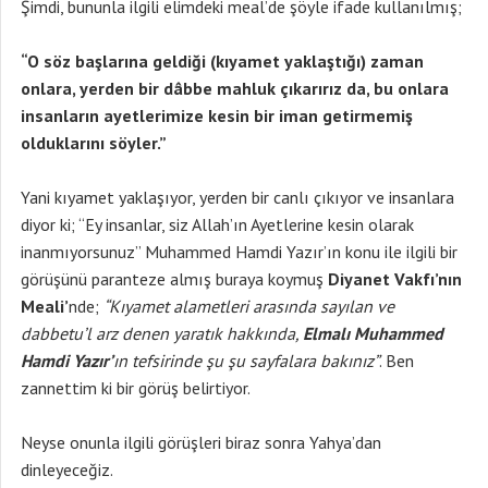
Şimdi, bununla ilgili elimdeki meal’de şöyle ifade kullanılmış;
“O söz başlarına geldiği (kıyamet yaklaştığı) zaman
onlara, yerden bir dâbbe mahluk çıkarırız da, bu onlara
insanların ayetlerimize kesin bir iman getirmemiş
olduklarını söyler.”
Yani kıyamet yaklaşıyor, yerden bir canlı çıkıyor ve insanlara
diyor ki; “Ey insanlar, siz Allah’ın Ayetlerine kesin olarak
inanmıyorsunuz” Muhammed Hamdi Yazır’ın konu ile ilgili bir
görüşünü paranteze almış buraya koymuş
Diyanet Vakfı’nın
Meali’
nde;
“Kıyamet alametleri arasında sayılan ve
dabbetu’l arz denen yaratık hakkında,
Elmalı Muhammed
Hamdi Yazır’
ın tefsirinde şu şu sayfalara bakınız”
. Ben
zannettim ki bir görüş belirtiyor.
Neyse onunla ilgili görüşleri biraz sonra Yahya’dan
dinleyeceğiz.