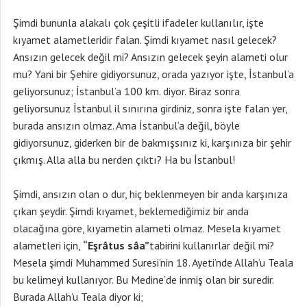
Şimdi bununla alakalı çok çeşitli ifadeler kullanılır, işte
kıyamet alametleridir falan. Şimdi kıyamet nasıl gelecek?
Ansızın gelecek değil mi? Ansızın gelecek şeyin alameti olur
mu? Yani bir Şehire gidiyorsunuz, orada yazıyor işte, İstanbul’a
geliyorsunuz; İstanbul’a 100 km. diyor. Biraz sonra
geliyorsunuz İstanbul il sınırına girdiniz, sonra işte falan yer,
burada ansızın olmaz. Ama İstanbul’a değil, böyle
gidiyorsunuz, giderken bir de bakmışsınız ki, karşınıza bir şehir
çıkmış. Alla alla bu nerden çıktı? Ha bu İstanbul!
Şimdi, ansızın olan o dur, hiç beklenmeyen bir anda karşınıza
çıkan şeydir. Şimdi kıyamet, beklemediğimiz bir anda
olacağına göre, kıyametin alameti olmaz. Mesela kıyamet
alametleri için,
“Eşrâtus sâa”
tabirini kullanırlar değil mi?
Mesela şimdi Muhammed Suresi’nin 18. Ayeti’nde Allah’u Teala
bu kelimeyi kullanıyor. Bu Medine’de inmiş olan bir suredir.
Burada Allah’u Teala diyor ki;