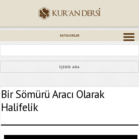
İsminiz (*)
KATEGORILER
Epostanız (*)
Bir Sömürü Aracı Olarak
Yaşadığınız Hatanın Ayrıntıları
Halifelik
Bağlantıyı Gönderin