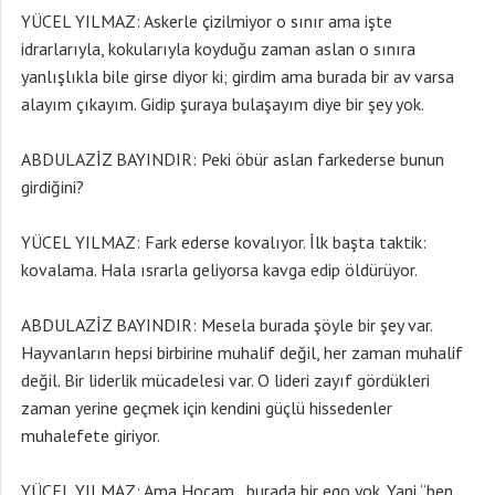
YÜCEL YILMAZ: Askerle çizilmiyor o sınır ama işte
idrarlarıyla, kokularıyla koyduğu zaman aslan o sınıra
yanlışlıkla bile girse diyor ki; girdim ama burada bir av varsa
alayım çıkayım. Gidip şuraya bulaşayım diye bir şey yok.
ABDULAZİZ BAYINDIR: Peki öbür aslan farkederse bunun
girdiğini?
YÜCEL YILMAZ: Fark ederse kovalıyor. İlk başta taktik:
kovalama. Hala ısrarla geliyorsa kavga edip öldürüyor.
ABDULAZİZ BAYINDIR: Mesela burada şöyle bir şey var.
Hayvanların hepsi birbirine muhalif değil, her zaman muhalif
değil. Bir liderlik mücadelesi var. O lideri zayıf gördükleri
zaman yerine geçmek için kendini güçlü hissedenler
muhalefete giriyor.
YÜCEL YILMAZ: Ama Hocam, burada bir ego yok. Yani “ben