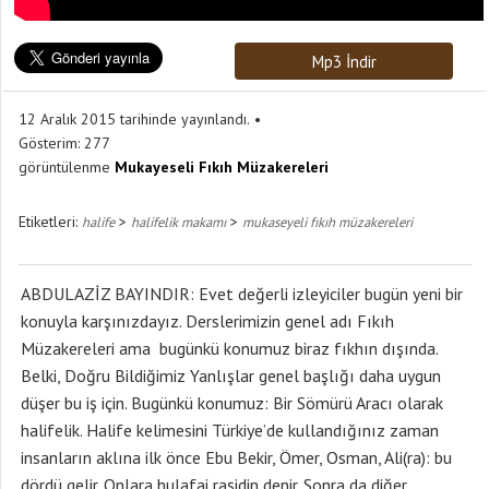
Mp3 İndir
12 Aralık 2015 tarihinde yayınlandı.
Gösterim:
277
görüntülenme
Mukayeseli Fıkıh Müzakereleri
Etiketleri:
>
>
halife
halifelik makamı
mukaseyeli fıkıh müzakereleri
ABDULAZİZ BAYINDIR: Evet değerli izleyiciler bugün yeni bir
konuyla karşınızdayız. Derslerimizin genel adı Fıkıh
Müzakereleri ama bugünkü konumuz biraz fıkhın dışında.
Belki, Doğru Bildiğimiz Yanlışlar genel başlığı daha uygun
düşer bu iş için. Bugünkü konumuz: Bir Sömürü Aracı olarak
halifelik. Halife kelimesini Türkiye’de kullandığınız zaman
insanların aklına ilk önce Ebu Bekir, Ömer, Osman, Ali(ra): bu
dördü gelir. Onlara hulafai raşidin denir. Sonra da diğer