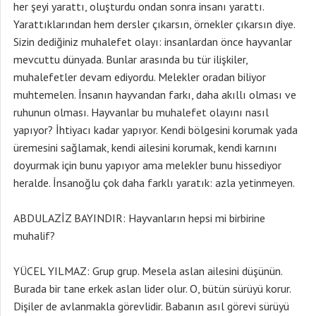
her şeyi yarattı, oluşturdu ondan sonra insanı yarattı.
Yarattıklarından hem dersler çıkarsın, örnekler çıkarsın diye.
Sizin dediğiniz muhalefet olayı: insanlardan önce hayvanlar
mevcuttu dünyada. Bunlar arasında bu tür ilişkiler,
muhalefetler devam ediyordu. Melekler oradan biliyor
muhtemelen. İnsanın hayvandan farkı, daha akıllı olması ve
ruhunun olması. Hayvanlar bu muhalefet olayını nasıl
yapıyor? İhtiyacı kadar yapıyor. Kendi bölgesini korumak yada
üremesini sağlamak, kendi ailesini korumak, kendi karnını
doyurmak için bunu yapıyor ama melekler bunu hissediyor
heralde. İnsanoğlu çok daha farklı yaratık: azla yetinmeyen.
ABDULAZİZ BAYINDIR: Hayvanların hepsi mi birbirine
muhalif?
YÜCEL YILMAZ: Grup grup. Mesela aslan ailesini düşünün.
Burada bir tane erkek aslan lider olur. O, bütün sürüyü korur.
Dişiler de avlanmakla görevlidir. Babanın asıl görevi sürüyü