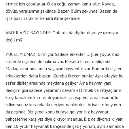
etmek için çabalarlar. O da çoğu zaman kanlı olur. Kavga,
dövüş, yaralanma şeklinde. Bazen ölüm şeklinde. Bazen de
işte bastırarak bir kenara itme şeklinde.
ABDULAZİZ BAYINDIR: Onlarda da dişiler devreye girmiyor
değil mi?
YÜCEL YILMAZ: Girmiyor. Sadece erkekler. Dişiler şöyle: bazı
türlerde dişilerin de hükmü var. Mesela Limur dediğimiz
Madagaskar adasında yaşayan hayvanlar var. Bunlarda dişiler
erkeklerden daha baskın. Gurubu üreten bunlar. Aynı olaylar bu
sefer dişiler arasında meydana geliyor. Ama hayvan yani
dediğim gibi sadece yaşamını devam ettirmek ve ihtiyaçlarını
karşılamak ve karnını doyurmak için yapıyor ama insanoğlu
biliyorsunuz kuranda da geçiyor nankördür. İhtiyacı olnayanın
da peşinde. Biz şimdi konu buraya geliyor, biz hayvanat
bahçelerine karşıyız diye çıkıyor insanlar. Biz de diyoruz ki yani
ben 18 yıldır hayvanat bahçesinde çalışıyorum, aynı zamanda