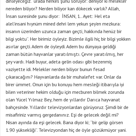
dinleyeceğiz. urada herkes şunu soruyor: deniyor ki melekler
nereden biliyor? Nerden biliyor kan dökecek varlık? Allah,
İnsan suresinde şunu diyor: İNSAN, 1.. Ayet: Hel eta
alel’insani hıynüm mined dehri lem yekun şey’en mezkura:
insanın üzerinden uzunca zaman geçti, hakkında henüz bir
bilgi yoktu”. Her birimiz öyleyiz. Bizimle ilgili hiç bir bilgi yokken
asırlar geçti. Adem de öyleydi. Adem bu dünyaya geldiği
zaman bütün hayvanlar yaratılmıştı. Çevre yaratılmış, her
şey vardı. Hadi buyur, adeta gelin odası gibi bezenmiş
vaziyette idi. Melekler nerden biliyor bunun fesad
çıkaracağını? Hayvanlarda da bir muhalefet var. Onlar da
birer ümmet. Onun için bu konuyu hem mesleği itibarıyla iyi
bilen veteriner hekim olduğu için mecburen bilmek zorunda
olan Yücel Yılmaz Bey, hem de yıllardır Darıca hayvanat
bahçesinde. Yıllardır televizyonlardan görüyoruz. Şimdi bir de
misafiriniz varmış gergedanınız. Eşi de gelecek değil mi?
Nisan ayında da eşi gelecek. Bana diyor ki; “bir gelip görsen
1.90 yüksekliği”. Televizyondan hiç de öyle gözükmüyor yani.