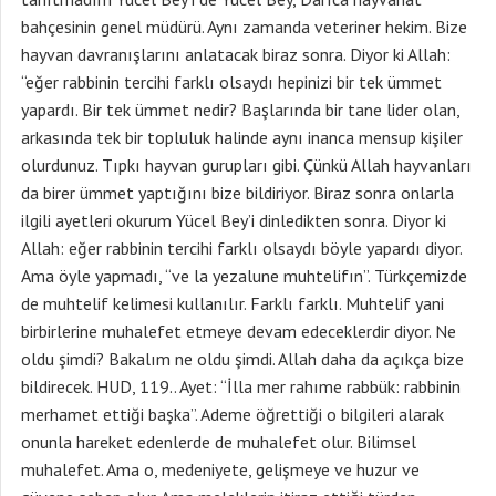
bahçesinin genel müdürü. Aynı zamanda veteriner hekim. Bize
hayvan davranışlarını anlatacak biraz sonra. Diyor ki Allah:
“eğer rabbinin tercihi farklı olsaydı hepinizi bir tek ümmet
yapardı. Bir tek ümmet nedir? Başlarında bir tane lider olan,
arkasında tek bir topluluk halinde aynı inanca mensup kişiler
olurdunuz. Tıpkı hayvan gurupları gibi. Çünkü Allah hayvanları
da birer ümmet yaptığını bize bildiriyor. Biraz sonra onlarla
ilgili ayetleri okurum Yücel Bey’i dinledikten sonra. Diyor ki
Allah: eğer rabbinin tercihi farklı olsaydı böyle yapardı diyor.
Ama öyle yapmadı, “ve la yezalune muhtelifın”. Türkçemizde
de muhtelif kelimesi kullanılır. Farklı farklı. Muhtelif yani
birbirlerine muhalefet etmeye devam edeceklerdir diyor. Ne
oldu şimdi? Bakalım ne oldu şimdi. Allah daha da açıkça bize
bildirecek. HUD, 119.. Ayet: “İlla mer rahıme rabbük: rabbinin
merhamet ettiği başka”. Ademe öğrettiği o bilgileri alarak
onunla hareket edenlerde de muhalefet olur. Bilimsel
muhalefet. Ama o, medeniyete, gelişmeye ve huzur ve