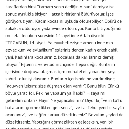
taraflardan birisi “tamam senin dediğin olsun” demiyor ise
sonuç ayrılıkla bitiyor. Hatta birbirlerini öldürüyorlar. İşte
görüyoruz yani. Kadın kocasını uykuda öldürebiliyor. Öbürü de
sokakta öldürüyor yada evinde öldürüyor. Kanla bitiyor. Şimdi
mesela Tegabun suresinin 14. ayetinde Allah diyor ki ;
“TEGABUN, 14.. Ayet: Ya eyyuhelleziyne amenu inne min
ezvacikum ve evladikum” eşleriniz derken kadın erkek dahil
yani. Kadınlara kocalarınız, kocalara da karılarınız demiş
oluyor. “Eşleriniz ve evladınız içinde” hepsi değil. Bunların
içerisinde doğruya ulaşmak içim muhalefet yapan her şeye
sabırlı olur, iyi davranır. Bunların içerisinde ne vardır diyor;
“aduvven lekum: size düşman olan vardır”. Bunu bilin. Çünkü
böyle yaratıldı. Peki ne yapalım ya Rabbi? Hizaya mı
getirelim onları? Hayır. Ne yapacaksınız? Diyor ki; “ve in ta’fu:
hatalarını görmezlikten gelirseniz”, “ve tasfehu: yeni bir sayfa
açarsanız”, “ve tağfiru: arayı düzeltirseniz”. Bozulan şeyleri de
düzeltirseniz. Yaptığını görmezlikten geleceksin, yeni bir