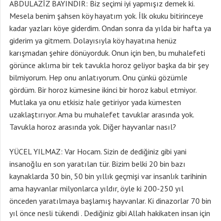
ABDULAZİZ BAYINDIR: Biz seçimi iyi yapmışız demek ki.
Mesela benim şahsen köy hayatım yok. İlk okuku bitirinceye
kadar yazları köye giderdim. Ondan sonra da yılda bir hafta ya
giderim ya gitmem. Dolayısıyla köy hayatına henüz
karışmadan şehire dönüyorduk. Onun için ben, bu muhalefeti
görünce aklıma bir tek tavukla horoz geliyor başka da bir şey
bilmiyorum. Hep onu anlatıyorum. Onu çünkü gözümle
gördüm. Bir horoz kümesine ikinci bir horoz kabul etmiyor.
Mutlaka ya onu etkisiz hale getiriyor yada kümesten
uzaklaştırıyor. Ama bu muhalefet tavuklar arasında yok.
Tavukla horoz arasında yok. Diğer hayvanlar nasıl?
YÜCEL YILMAZ: Var Hocam. Sizin de dediğiniz gibi yani
insanoğlu en son yaratılan tür. Bizim belki 20 bin bazı
kaynaklarda 30 bin, 50 bin yıllık geçmişi var insanlık tarihinin
ama hayvanlar milyonlarca yıldır, öyle ki 200-250 yıl
önceden yaratılmaya başlamış hayvanlar. Ki dinazorlar 70 bin
yıl önce nesli tükendi . Dediğiniz gibi Allah hakikaten insan için