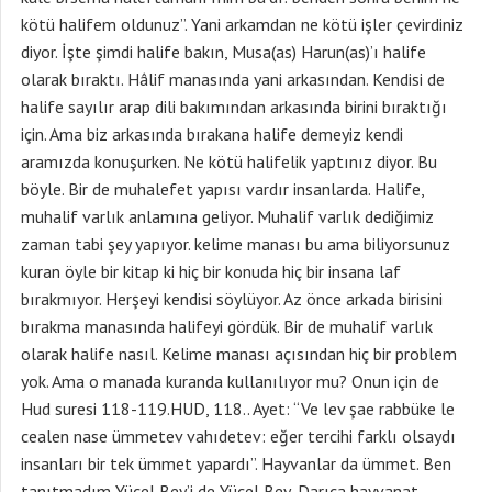
kötü halifem oldunuz”. Yani arkamdan ne kötü işler çevirdiniz
diyor. İşte şimdi halife bakın, Musa(as) Harun(as)’ı halife
olarak bıraktı. Hâlif manasında yani arkasından. Kendisi de
halife sayılır arap dili bakımından arkasında birini bıraktığı
için. Ama biz arkasında bırakana halife demeyiz kendi
aramızda konuşurken. Ne kötü halifelik yaptınız diyor. Bu
böyle. Bir de muhalefet yapısı vardır insanlarda. Halife,
muhalif varlık anlamına geliyor. Muhalif varlık dediğimiz
zaman tabi şey yapıyor. kelime manası bu ama biliyorsunuz
kuran öyle bir kitap ki hiç bir konuda hiç bir insana laf
bırakmıyor. Herşeyi kendisi söylüyor. Az önce arkada birisini
bırakma manasında halifeyi gördük. Bir de muhalif varlık
olarak halife nasıl. Kelime manası açısından hiç bir problem
yok. Ama o manada kuranda kullanılıyor mu? Onun için de
Hud suresi 118-119.HUD, 118.. Ayet: “Ve lev şae rabbüke le
cealen nase ümmetev vahıdetev: eğer tercihi farklı olsaydı
insanları bir tek ümmet yapardı”. Hayvanlar da ümmet. Ben
tanıtmadım Yücel Bey’i de Yücel Bey, Darıca hayvanat