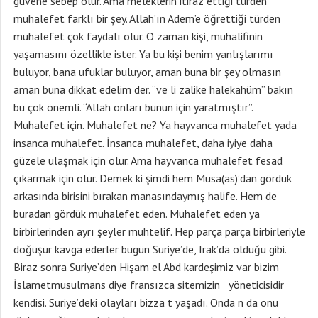
güvene sebep olur. Ama meleklerin itiraz ettiği türden
muhalefet farklı bir şey. Allah’ın Adem’e öğrettiği türden
muhalefet çok faydalı olur. O zaman kişi, muhalifinin
yaşamasını özellikle ister. Ya bu kişi benim yanlışlarımı
buluyor, bana ufuklar buluyor, aman buna bir şey olmasın
aman buna dikkat edelim der. “ve li zalike halekahüm” bakın
bu çok önemli. “Allah onları bunun için yaratmıştır”.
Muhalefet için. Muhalefet ne? Ya hayvanca muhalefet yada
insanca muhalefet. İnsanca muhalefet, daha iyiye daha
güzele ulaşmak için olur. Ama hayvanca muhalefet fesad
çıkarmak için olur. Demek ki şimdi hem Musa(as)’dan gördük
arkasında birisini bırakan manasındaymış halife. Hem de
buradan gördük muhalefet eden. Muhalefet eden ya
birbirlerinden ayrı şeyler muhtelif. Hep parça parça birbirleriyle
döğüşür kavga ederler bugün Suriye’de, Irak’da olduğu gibi.
Biraz sonra Suriye’den Hişam el Abd kardeşimiz var bizim
İslametmusulmans diye fransızca sitemizin yöneticisidir
kendisi. Suriye’deki olayları bizza t yaşadı. Onda n da onu