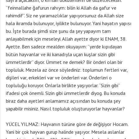
sayfa açacaksın, o kırılan dökülenlenri de düzelteceksin.
“feinnallahe ğafurun rahıym: bilin ki Allah da gafur ve
rahimdif”. Siz ne yaramazlıklar yapıyorsunuz da Allah size
hala ikramda bulunuyor, iyilikte bulunuyor. Yani hayatın yapısı
bu. İşte burada şimdi size şunu da şey yapayım tam
anlayabilmek için meseleyi. Allah ayette diyor ki ENAM, 38.
Ayette. Ben sadece mealden okuyayım: “yerde kıpıdayan
bütün hayvanlar ve iki kanadıyla uçan kuşlar sizin gibi
ümmetlerdir” diyor. Ümmet ne demek? Bir önderi olan bir
topluluk. Mezela az önce söylediniz: toplumun fertleri var,
dişileri var, erkekleri var ve önderleri var. Önderleri o
topluluğu koruyor. Onlarla birlikte yaşıyorlar. “Sizin gibi”
ifadesi çok önemli. Sizin gibi ümmetlerdir diyog. Bu konuda
biraz daha ayetleri anlamamız açısından bu konuda şey
yapabilir misiniz. Nasıl topluluk oluşturuyorlar hayvanlar?
YÜCEL YILMAZ: Hayvanın türüne göre de değişiyor Hocam.
Yani bir çok hayvan gurup halinde yaşıyor. Mesela aslanlar