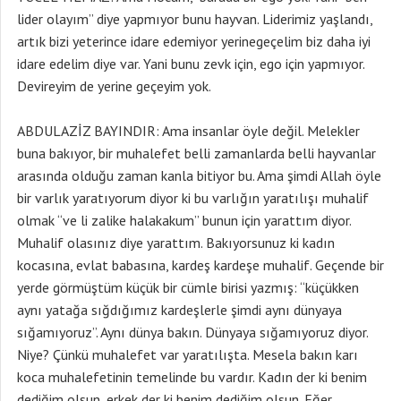
lider olayım” diye yapmıyor bunu hayvan. Liderimiz yaşlandı,
artık bizi yeterince idare edemiyor yerinegeçelim biz daha iyi
idare edelim diye var. Yani bunu zevk için, ego için yapmıyor.
Devireyim de yerine geçeyim yok.
ABDULAZİZ BAYINDIR: Ama insanlar öyle değil. Melekler
buna bakıyor, bir muhalefet belli zamanlarda belli hayvanlar
arasında olduğu zaman kanla bitiyor bu. Ama şimdi Allah öyle
bir varlık yaratıyorum diyor ki bu varlığın yaratılışı muhalif
olmak “ve li zalike halakakum” bunun için yarattım diyor.
Muhalif olasınız diye yarattım. Bakıyorsunuz ki kadın
kocasına, evlat babasına, kardeş kardeşe muhalif. Geçende bir
yerde görmüştüm küçük bir cümle birisi yazmış: “küçükken
aynı yatağa sığdığımız kardeşlerle şimdi aynı dünyaya
sığamıyoruz”. Aynı dünya bakın. Dünyaya sığamıyoruz diyor.
Niye? Çünkü muhalefet var yaratılışta. Mesela bakın karı
koca muhalefetinin temelinde bu vardır. Kadın der ki benim
dediğim olsun, erkek der ki benim dediğim olsun. Eğer