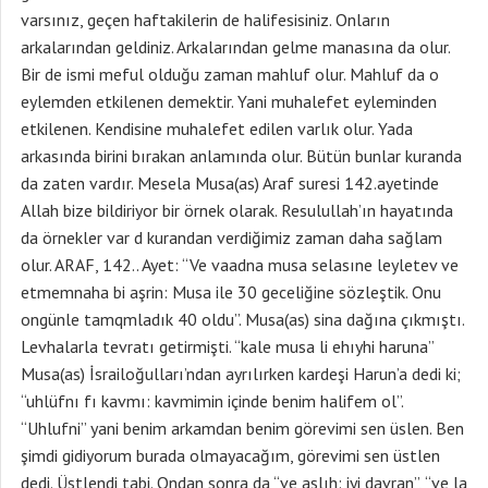
varsınız, geçen haftakilerin de halifesisiniz. Onların
arkalarından geldiniz. Arkalarından gelme manasına da olur.
Bir de ismi meful olduğu zaman mahluf olur. Mahluf da o
eylemden etkilenen demektir. Yani muhalefet eyleminden
etkilenen. Kendisine muhalefet edilen varlık olur. Yada
arkasında birini bırakan anlamında olur. Bütün bunlar kuranda
da zaten vardır. Mesela Musa(as) Araf suresi 142.ayetinde
Allah bize bildiriyor bir örnek olarak. Resulullah’ın hayatında
da örnekler var d kurandan verdiğimiz zaman daha sağlam
olur. ARAF, 142.. Ayet: “Ve vaadna musa selasıne leyletev ve
etmemnaha bi aşrin: Musa ile 30 geceliğine sözleştik. Onu
ongünle tamqmladık 40 oldu”. Musa(as) sina dağına çıkmıştı.
Levhalarla tevratı getirmişti. “kale musa li ehıyhi haruna”
Musa(as) İsrailoğulları’ndan ayrılırken kardeşi Harun’a dedi ki;
“uhlüfnı fı kavmı: kavmimin içinde benim halifem ol”.
“Uhlufni” yani benim arkamdan benim görevimi sen üslen. Ben
şimdi gidiyorum burada olmayacağım, görevimi sen üstlen
dedi. Üstlendi tabi. Ondan sonra da “ve aslıh: iyi davran”, “ve la