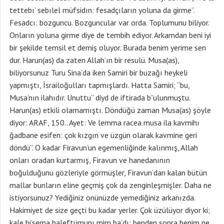
tettebı’ sebılel müfsidın: fesadçıların yoluna da girme”.
Fesadcı: bozguncu. Bozguncular var orda. Toplumunu biliyor.
Onların yoluna girme diye de tembih ediyor. Arkamdan beni iyi
bir şekilde temsil et demiş oluyor. Burada benim yerime sen
dur. Harun(as) da zaten Allah’ın bir resulü. Musa(as),
biliyorsunuz Turu Sina’da iken Samiri bir buzağı heykeli
yapmıştı, İsrailoğulları tapmışlardı. Hatta Samiri; “bu,
Musa’nın ilahıdır. Unuttu” diyd de iftirada b”ulunmuştu.
Harun(as) etkili olamamıştı. Döndüğü zaman Musa(as) şöyle
diyor: ARAF, 150.. Ayet: Ve lemma racea musa ila kavmihı
ğadbane esifen: çok kızgın ve üzgün olarak kavmine geri
döndü”. O kadar Firavun’un egemenliğinde kalınmış, Allah
onları oradan kurtarmış, Firavun ve hanedanının
boğulduğunu gözleriyle görmüşler, Firavun’dan kalan bütün
mallar bunların eline geçmiş çok da zenginleşmişler. Daha ne
istiyorsunuz? Yediğiniz önünüzde yemediğiniz arkanızda.
Hakimiyet de size geçti bu kadar yerler. Çok üzülüyor diyor ki;
kale bi’sema haleftümunı mim ba’dı: benden sonra benim ne