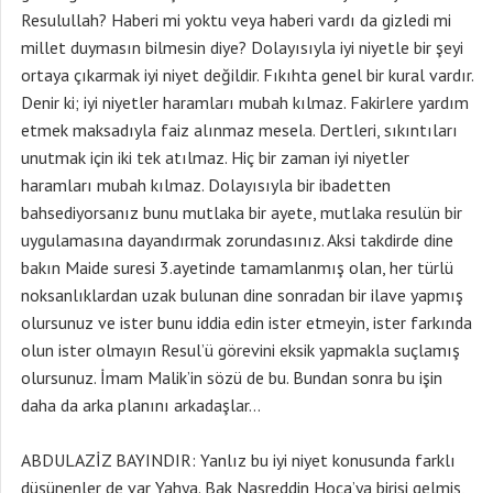
Resulullah? Haberi mi yoktu veya haberi vardı da gizledi mi
millet duymasın bilmesin diye? Dolayısıyla iyi niyetle bir şeyi
ortaya çıkarmak iyi niyet değildir. Fıkıhta genel bir kural vardır.
Denir ki; iyi niyetler haramları mubah kılmaz. Fakirlere yardım
etmek maksadıyla faiz alınmaz mesela. Dertleri, sıkıntıları
unutmak için iki tek atılmaz. Hiç bir zaman iyi niyetler
haramları mubah kılmaz. Dolayısıyla bir ibadetten
bahsediyorsanız bunu mutlaka bir ayete, mutlaka resulün bir
uygulamasına dayandırmak zorundasınız. Aksi takdirde dine
bakın Maide suresi 3.ayetinde tamamlanmış olan, her türlü
noksanlıklardan uzak bulunan dine sonradan bir ilave yapmış
olursunuz ve ister bunu iddia edin ister etmeyin, ister farkında
olun ister olmayın Resul’ü görevini eksik yapmakla suçlamış
olursunuz. İmam Malik’in sözü de bu. Bundan sonra bu işin
daha da arka planını arkadaşlar…
ABDULAZİZ BAYINDIR: Yanlız bu iyi niyet konusunda farklı
düşünenler de var Yahya. Bak Nasreddin Hoca’ya birisi gelmiş,