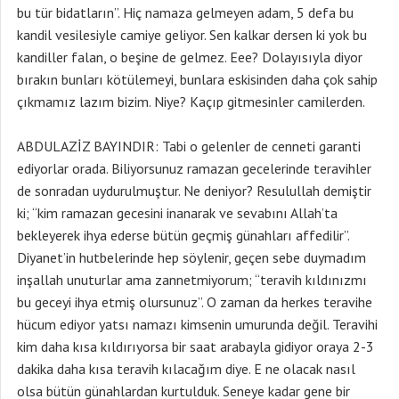
bu tür bidatların”. Hiç namaza gelmeyen adam, 5 defa bu
kandil vesilesiyle camiye geliyor. Sen kalkar dersen ki yok bu
kandiller falan, o beşine de gelmez. Eee? Dolayısıyla diyor
bırakın bunları kötülemeyi, bunlara eskisinden daha çok sahip
çıkmamız lazım bizim. Niye? Kaçıp gitmesinler camilerden.
ABDULAZİZ BAYINDIR: Tabi o gelenler de cenneti garanti
ediyorlar orada. Biliyorsunuz ramazan gecelerinde teravihler
de sonradan uydurulmuştur. Ne deniyor? Resulullah demiştir
ki; “kim ramazan gecesini inanarak ve sevabını Allah’ta
bekleyerek ihya ederse bütün geçmiş günahları affedilir”.
Diyanet’in hutbelerinde hep söylenir, geçen sebe duymadım
inşallah unuturlar ama zannetmiyorum; “teravih kıldınızmı
bu geceyi ihya etmiş olursunuz”. O zaman da herkes teravihe
hücum ediyor yatsı namazı kimsenin umurunda değil. Teravihi
kim daha kısa kıldırıyorsa bir saat arabayla gidiyor oraya 2-3
dakika daha kısa teravih kılacağım diye. E ne olacak nasıl
olsa bütün günahlardan kurtulduk. Seneye kadar gene bir