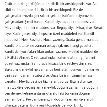
C sütunlarda gördüğünüz 44 ciltlik bir ansiklopedisi var. Bir
cildi de önümüzde 44 ciltlik bir ansiklopedi. Biz de
çalışmalarımızda çok sık bir şekilde istifade ediyoruz bu
çalışmadan. Şimdi bunun Kandil diye özel bir maddesi var.
Mevlid diye özel bir maddesi var, Regaip diye, Miraç diye, Berat
diye, Kadir gecesi diye hepsinin özel maddeleri var. Kandil
maddesini Nebi Bozkurt Hoca yazmış. Orada genel manada
kandil ilk olarak ne zaman ortaya çıkmış, hangi gecelere
kandil deniyor falan filan onları yazmış. Mevlid maddesi de
29.ciltte Ahmet Özel tarafından kaleme alınmış. Tarihini
güzel yazmışlar. Ben orada kısaca bir özetleyeyim size.
Bakalım ki mevlid ne zamanda beri islam dünyasında var ve
dinin aslından mı acaba diye. Önce bir isim tanımlaması
yapalım. Mevlid deyince biz ne anlıyoruz. Bizim dilimize
mevlüt diye geçmiş ama mevlid, doğum zamanı ve doğum
yeri demek kelime anlamı olarak. Tabi bu kimin doğum
zamanı belli. Peygamberimiz’in doğum zamanı diye artık
dilimize geçmiş. Buna ansiklopedide deniyor ki; Hz.