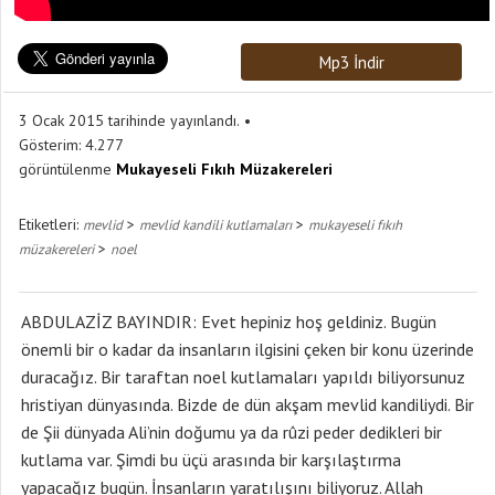
Mp3 İndir
3 Ocak 2015 tarihinde yayınlandı.
Gösterim:
4.277
görüntülenme
Mukayeseli Fıkıh Müzakereleri
Etiketleri:
>
>
mevlid
mevlid kandili kutlamaları
mukayeseli fıkıh
>
müzakereleri
noel
ABDULAZİZ BAYINDIR: Evet hepiniz hoş geldiniz. Bugün
önemli bir o kadar da insanların ilgisini çeken bir konu üzerinde
duracağız. Bir taraftan noel kutlamaları yapıldı biliyorsunuz
hristiyan dünyasında. Bizde de dün akşam mevlid kandiliydi. Bir
de Şii dünyada Ali’nin doğumu ya da rûzi peder dedikleri bir
kutlama var. Şimdi bu üçü arasında bir karşılaştırma
yapacağız bugün. İnsanların yaratılışını biliyoruz. Allah