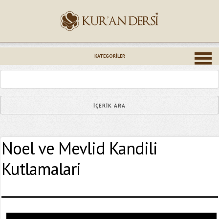
İsminiz (*)
KATEGORILER
Epostanız (*)
Noel ve Mevlid Kandili
Yaşadığınız Hatanın Ayrıntıları
Kutlamalari
Bağlantıyı Gönderin