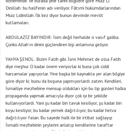
döneminde. Ve burada yine tarihi bilgilere göre Muiz Li
Dinillah: bu halifenin adı veriliyor. Fâtımi hükümdarlarından
Muiz Lidinillah. İlk kez diyor bunun devrinde mevlit
kutlamaları.
ABDULAZİZ BAYINDIR: İsim değil herhalde o vasıf galiba.
Çünkü Allah’ın dinini güçlendiren kişi anlamına geliyor.
YAHYA ŞENOL: Bizim Fatih gibi. İsmi Mehmet de olsa Fatih
diye meşhur. O kadar önem veriyorlar ki buna çok ciddi
harcamalar yapıyorlar. Yine başka bir kaynakta yer alan bilgiye
göre diyor ki; bunu da boşuna yapmıyorlardı zaten. Kendileri,
İsmailiye mezhebine mensup oldukları için bu tip günleri halka
propaganda yapmak amacıyla diyor çok iyi bir şekilde
kullanıyorlardı. Yani şu kadar bin tavuk kesiliyor, şu kadar bin
koyu kesiliyor, bu kadar yemek dağıtılıyor, bu kadar helva
dağıtılıyor falan. Bu sayede halk ile bir irtibat sağlayıp
İsmaili mezhebinin şeylerini anlatıp kendilerine taraftar