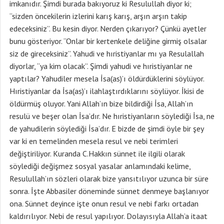
imkanıdır. Şimdi burada bakıyoruz ki Resulullah diyor ki;
“sizden öncekilerin izlerini karış karış, arşın arşın takip
edeceksiniz”. Bu kesin diyor. Nerden çıkarıyor? Çünkü ayetler
bunu gösteriyor. “Onlar bir kertenkele deliğine girmiş olsalar
siz de gireceksiniz”. Yahudi ve hıristiyanlar mı ya Resulallah
diyorlar, “ya kim olacak”. Şimdi yahudi ve hıristiyanlar ne
yaptılar? Yahudiler mesela İsa(as)’ı öldürdüklerini söylüyor.
Hıristiyanlar da İsa(as)’ı ilahlaştırdıklarını söylüyor. İkisi de
öldürmüş oluyor. Yani Allah’ın bize bildirdiği İsa, Allah’ın
resulü ve beşer olan İsa’dır. Ne hıristiyanların söylediği İsa, ne
de yahudilerin söylediği İsa’dır. E bizde de şimdi öyle bir şey
var ki en temelinden mesela resul ve nebi terimleri
değiştiriliyor. Kuranda C.Hakkın sünnet ile ilgili olarak
söylediği değişmez sosyal yasalar anlamındaki kelime,
Resulullah’ın sözleri olarak bize yansıtılıyor uzunca bir süre
sonra. İşte Abbasiler döneminde sünnet denmeye başlanıyor
ona. Sünnet deyince işte onun resul ve nebi farkı ortadan
kaldırılıyor. Nebi de resul yapılıyor. Dolayısıyla Allah’a itaat