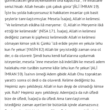
görmezlikten gelirse/kendilerini ona kapatırsa”,”fe innallâhe
seriul hisab: Allah hesabı çok çabuk görür”(ÂLİ İMRAN 19).
İşte bu yolda bakıyorsunuz ki hakikaten insanlar çok basit
şeylerle tanrılaştırmışlar. Mesela İsa(as), Allah’ın kelimesi.
“Ve kelimetuh elkâha ilâ meryeme: O, Allah’ın Meryem’e ilkâ
ettiği bir kelimesidir” (NİSA 171. İsa(as), Allah’ın kelimesi
dediğiniz zaman ki şüphesiz kelimesidir. Allah’ın kelimesi
olmayan kimse yok ki. Çünkü “izâ erâde şey’en en yekule lehu
kun fe yekun”(YASİN 82) Allah bir şey istediği zaman ona ol
der, o da oluverir. Şimdi bunu kendi kafalarına uydurmak
isteyenler, mesela “inne meselen isâ indellâhi ke meseli adem
halekahu min turâbin summe kâle lehu kun fe yekun”(ALİ
İMRAN 59). İsa’nın örneği Adem gibidir. Allah O’nu topraktan
yarattı sonra ol dedi o da oluverdi. Kelime dediğimiz bu.
Hepimiz aynı şekildeyiz. Allah’ın kun deyip de olmadığı kimse
yok. Ruh? Hepimiz aynı şekildeyiz. Adem(as)’a da ruh üfledi
bize de üfledi, İsa(as)’a da üfledi. Ama tanrılaştırmak
istediğiniz zaman ayetleri bir bütünlük içinde alamazsınız.