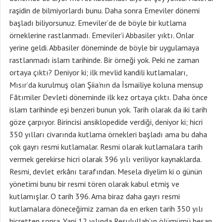
raşidin de bilmiyorlardı bunu. Daha sonra Emeviler dönemi
başladı biliyorsunuz. Emeviler’de de böyle bir kutlama
örneklerine rastlanmadı. Emeviler’i Abbasiler yıktı. Onlar
yerine geldi. Abbasiler döneminde de böyle bir uygulamaya
rastlanmadı islam tarihinde. Bir örneği yok. Peki ne zaman
ortaya çıktı? Deniyor ki; ilk mevlid kandili kutlamaları,
Mısır’da kurulmuş olan Şiia’nın da İsmailiye koluna mensup
Fâtımiler Devleti döneminde ilk kez ortaya çıktı. Daha önce
islam tarihinde eşi benzeri bunun yok. Tarih olarak da iki tarih
göze çarpıyor. Birincisi ansiklopedide verdiği, deniyor ki; hicri
350 yılları civarında kutlama örnekleri başladı ama bu daha
çok gayrı resmi kutlamalar. Resmi olarak kutlamalara tarih
vermek gerekirse hicri olarak 396 yılı veriliyor kaynaklarda.
Resmi, devlet erkânı tarafından. Mesela diyelim ki o günün
yönetimi bunu bir resmi tören olarak kabul etmiş ve
kutlamışlar. O tarih 396. Ama biraz daha gayrı resmi
kutlamalara döneceğimiz zaman da en erken tarih 350 yılı
hicretten sonra. Yani 12 yılında Resulullah’ın ölümümü hesap