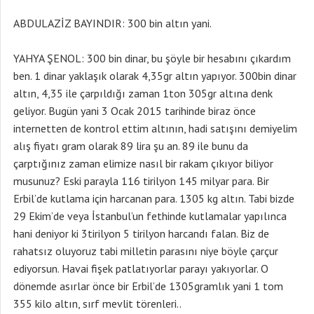
ABDULAZİZ BAYINDIR: 300 bin altın yani.
YAHYA ŞENOL: 300 bin dinar, bu şöyle bir hesabını çıkardım
ben. 1 dinar yaklaşık olarak 4,35gr altın yapıyor. 300bin dinar
altın, 4,35 ile çarpıldığı zaman 1ton 305gr altına denk
geliyor. Bugün yani 3 Ocak 2015 tarihinde biraz önce
internetten de kontrol ettim altının, hadi satışını demiyelim
alış fiyatı gram olarak 89 lira şu an. 89 ile bunu da
çarptığınız zaman elimize nasıl bir rakam çıkıyor biliyor
musunuz? Eski parayla 116 tirilyon 145 milyar para. Bir
Erbil’de kutlama için harcanan para. 1305 kg altın. Tabi bizde
29 Ekim’de veya İstanbul’un fethinde kutlamalar yapılınca
hani deniyor ki 3tirilyon 5 tirilyon harcandı falan. Biz de
rahatsız oluyoruz tabi milletin parasını niye böyle çarçur
ediyorsun. Havai fişek patlatıyorlar parayı yakıyorlar. O
dönemde asırlar önce bir Erbil’de 1305gramlık yani 1 tom
355 kilo altın, sırf mevlit törenleri..