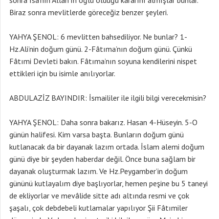
sonra İsa’nın Allah’ın oğlu olduğu kararını almışlar bunlar.
Biraz sonra mevlitlerde göreceğiz benzer şeyleri.
YAHYA ŞENOL: 6 mevlitten bahsediliyor. Ne bunlar? 1-
Hz.Ali’nin doğum günü. 2-Fâtıma’nın doğum günü. Çünkü
Fâtımi Devleti bakın. Fâtıma’nın soyuna kendilerini nispet
ettikleri için bu isimle anılıyorlar.
ABDULAZİZ BAYINDIR: İsmaililer ile ilgili bilgi verecekmisin?
YAHYA ŞENOL: Daha sonra bakarız. Hasan 4-Hüseyin. 5-O
günün halifesi. Kim varsa başta. Bunların doğum günü
kutlanacak da bir dayanak lazım ortada. İslam alemi doğum
günü diye bir şeyden haberdar değil. Önce buna sağlam bir
dayanak oluşturmak lazım. Ve Hz.Peygamber’in doğum
gününü kutlayalım diye başlıyorlar, hemen peşine bu 5 taneyi
de ekliyorlar ve mevâlide sitte adı altında resmi ve çok
şaşalı, çok debdebeli kutlamalar yapılıyor Şii Fâtımiler