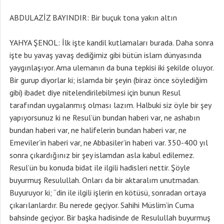
ABDULAZİZ BAYINDIR: Bir buçuk tona yakın altın
YAHYA ŞENOL: İlk işte kandil kutlamaları burada. Daha sonra
işte bu yavaş yavaş dediğimiz gibi bütün islam dünyasında
yaygınlaşıyor. Ama ulemanın da buna tepkisi iki şekilde oluyor.
Bir gurup diyorlar ki; islamda bir şeyin (biraz önce söylediğim
gibi) ibadet diye nitelendirilebilmesi için bunun Resul
tarafından uygalanmış olması lazım. Halbuki siz öyle bir şey
yapıyorsunuz ki ne Resul’ün bundan haberi var, ne ashabın
bundan haberi var, ne halifelerin bundan haberi var, ne
Emeviler’in haberi var, ne Abbasiler’in haberi var. 350-400 yıl
sonra çıkardığınız bir şey islamdan asla kabul edilemez.
Resul’ün bu konuda bidat ile ilgili hadisleri nettir. Şöyle
buyurmuş Resulullah. Onları da bir aktaralım unutmadan.
Buyuruyor ki; “din ile ilgili işlerin en kötüsü, sonradan ortaya
çıkarılanlardır. Bu nerede geçiyor. Sahihi Müslim’in Cuma
bahsinde geçiyor. Bir başka hadisinde de Resulullah buyurmuş