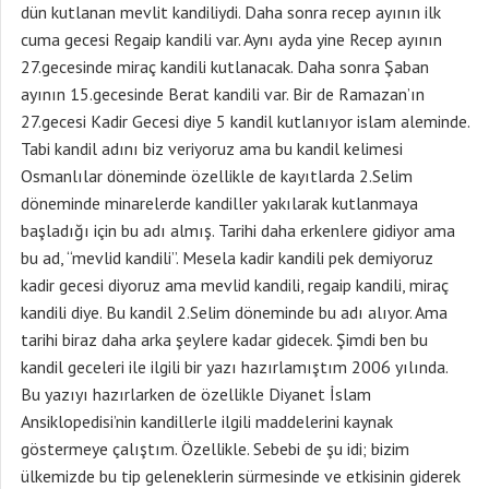
dün kutlanan mevlit kandiliydi. Daha sonra recep ayının ilk
cuma gecesi Regaip kandili var. Aynı ayda yine Recep ayının
27.gecesinde miraç kandili kutlanacak. Daha sonra Şaban
ayının 15.gecesinde Berat kandili var. Bir de Ramazan’ın
27.gecesi Kadir Gecesi diye 5 kandil kutlanıyor islam aleminde.
Tabi kandil adını biz veriyoruz ama bu kandil kelimesi
Osmanlılar döneminde özellikle de kayıtlarda 2.Selim
döneminde minarelerde kandiller yakılarak kutlanmaya
başladığı için bu adı almış. Tarihi daha erkenlere gidiyor ama
bu ad, “mevlid kandili”. Mesela kadir kandili pek demiyoruz
kadir gecesi diyoruz ama mevlid kandili, regaip kandili, miraç
kandili diye. Bu kandil 2.Selim döneminde bu adı alıyor. Ama
tarihi biraz daha arka şeylere kadar gidecek. Şimdi ben bu
kandil geceleri ile ilgili bir yazı hazırlamıştım 2006 yılında.
Bu yazıyı hazırlarken de özellikle Diyanet İslam
Ansiklopedisi’nin kandillerle ilgili maddelerini kaynak
göstermeye çalıştım. Özellikle. Sebebi de şu idi; bizim
ülkemizde bu tip geleneklerin sürmesinde ve etkisinin giderek