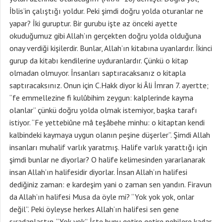
İblis’in çalıştığı yoldur. Peki şimdi doğru yolda oturanlar ne
yapar? İki guruptur. Bir gurubu işte az önceki ayette
okuduğumuz gibi Allah’ın gerçekten doğru yolda olduğuna
onay verdiği kişilerdir. Bunlar, Allah’ın kitabına uyanlardır. İkinci
gurup da kitabı kendilerine uyduranlardır. Çünkü o kitap
olmadan olmuyor. İnsanları saptıracaksanız o kitapla
saptıracaksınız. Onun için C.Hakk diyor ki Âli İmran 7. ayertte;
“fe emmellezine fi kulûbihim zeygun: kalplerinde kayma
olanlar” çünkü doğru yolda olmak istemiyor, başka tarafı
istiyor. “Fe yettebiûne mâ teşâbehe minhu: o kitaptan kendi
kalbindeki kaymaya uygun olanın peşine düşerler”. Şimdi Allah
insanları muhalif varlık yaratmış. Halife varlık yarattığı için
şimdi bunlar ne diyorlar? O halife kelimesinden yararlanarak
insan Allah’ın halifesidir diyorlar. İnsan Allah’ın halifesi
dediğiniz zaman: e kardeşim yani o zaman sen yandın. Firavun
da Allah’ın halifesi Musa da öyle mi? “Yok yok yok, onlar
değil”. Peki öyleyse herkes Allah’ın halifesi sen gene
sıradanlaştın. “Yok yok”. İşte bunu getire getire nebilere kadar