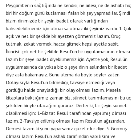
Peygamber’in sağlığında ne kendisi, ne ailesi, ne de ashabı hiç
biri hir doğum günü kutlaması falan bir şey yapmadılar. Şimdi
bizim dinimizde bir şeyin ibadet olarak varlığından
bahsedebilmemiz için olmazsa olmaz iki şeyimiz vardır. 1-Çok
açık ve net bir şekilde bir ayetten görmemiz lazım. Oruç
tutmak, zekat vermek, hacca gitmek hepsi ayetle sabit.
İkincisi: çok net bir şekilde Resul’ün bir uygulamasının olması
lazım bir şeye ibadet diyebilmemiz için. Ayette yok, Resul’ün
uygulamasında da yoksa biz o şeye dinin aslından bir ibadet
diye asla bakamayız. Bunu ulema da böyle söyler zaten.
Dolayısıyla Resul’ün bilmediği, tavsiye etmediği veya
gördüğü halde onayladığı bir olay olması lazım. Mesela
kitaplara baktığımız zaman biz, sünnet tanımlamasını bu üç
şekilden biriyle olacağını görürüz. Derler ki; bir şeyin sünnet
olabilmesi için: 1-Bizzat Resul tarafından yapılmış olması
lazım. 2-Tavsiye edilmiş olması lazım Resul’ün ağızından.
Demesi lazım ki şunu yaparsanız güzel olur diye. 3-Görmüş
olması lazım Resul’ün ashab tarafından yapılışını ve