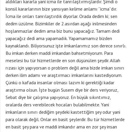
aldıkları kararla yani icma ile tanrılaştırmışlardır. Şimdi o
konsil kararlarının bize yansıyan kelime anlamı “icma”dır.
İcma ile onları tanrılaştırdık diyorlar. Orada dedim ki; sen
dedim üzülme. Bizimkiler de 2.asırdan aşağı inilmesinden
hoşlanmazlar dedim ama biz bunu yapacağız. Tamam dedi
yapacağız dedi ama yapamadık. Yapamamamız bizden
kaynaklandı. Biliyorsunuz işte imkanlarımız son derece sınırlı.
Bu imkan derken maddi imkandan bahsetmiyorum. Para
meselesi bu tür hizmetlerde en son düşünülen şeydir. Allah
rızası için yapıyorsan o problem değil ama bizde imkan sınırı
derken ilim adamı ve araştırmacı imkanlarını kastediyorum.
Çünkü o kafada insanlar olması lazım ki gerektiği kadar
araştırma olsun. İşte bugün Susem diye bir ders veriyoruz,
Sebat diye bir çalışma yapıyoruz. En büyük sıkıntımız,
oralarda ders verebilecek hocaları bulabilmekte. Yani
imkanların sınırı dediğim şeydeki kastettiğim şey odur yani
para olarak değil. Onlar en basit şeylerdir. Bu tür hizmetlerde
en basit şey para ve maddi imkandır ama en zor şey insan