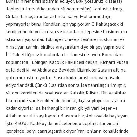
Bunların her birisi istismar ediliyor. Bakıyorsunuz ki İsa(as)
ilahlaştırılmış. Arkasından Muhammed(as) ilahlaştırılmış.
Onları ilahlaştıranlar aslında İsa ve Muhammed için
yapmıyorlar bunu. Kendileri için yapıyorlar. O ilahlaşacak ki
kendilerine de yer açılsın ve insanların tepesine binsinler din
istismarı yapsınlar. Tübingen Üniversitesi’nde müslüman ve
hıristiyan tarihini birlikte araştıralım diye bir şey yapmıştık.
İttifak ettiğimiz konulardan bir tanesi de oydu. Roma’daki
toplantıda Tübingen Katolik Fakültesi dekanı Richard Putsa
geldi dedi ki; ya Abdulaziz Bey dedi. Bizimkiler 2.asrın altına
götürmek istemiyorlar. 2.asra kadar araştırmaya müsade
ediyorlar dedi. Çünkü 2.asırdan sonra İsa tanrılaştırılmıştır.
Ve onu kendileri de söylüyorlar. Katolik Kilisesi Din ve Ahlak
İlkeleri’nde var. Kendileri de bunu açıkça söylüyorlar. 2.asıra
kadar diyorlar İsa herhangi bir insan gibiydi yani beşer ve
Allah’ın resulü sayılıyordu. 3.asırda biz, Antakya’da başlayan,
işte 450’de Kadıköy’de neticelenen o toplantılar zinciri
içerisinde İsa’yı tanrılaştırdık diyor. Yani onların konsillerinde