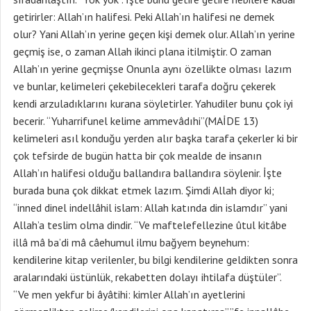
getirirler: Allah’ın halifesi. Peki Allah’ın halifesi ne demek
olur? Yani Allah’ın yerine geçen kişi demek olur. Allah’ın yerine
geçmiş ise, o zaman Allah ikinci plana itilmiştir. O zaman
Allah’ın yerine geçmişse Onunla aynı özellikte olması lazım
ve bunlar, kelimeleri çekebilecekleri tarafa doğru çekerek
kendi arzuladıklarını kurana söyletirler. Yahudiler bunu çok iyi
becerir. “Yuharrifunel kelime ammevâdıhi”(MAİDE 13)
kelimeleri asıl konduğu yerden alır başka tarafa çekerler ki bir
çok tefsirde de bugün hatta bir çok mealde de insanın
Allah’ın halifesi olduğu ballandıra ballandıra söylenir. İşte
burada buna çok dikkat etmek lazım. Şimdi Allah diyor ki;
“inned dinel indellâhil islam: Allah katında din islamdır” yani
Allah’a teslim olma dindir. “Ve maftelefellezine ûtul kitâbe
illâ mâ ba’di mâ câehumul ilmu bağyem beynehum:
kendilerine kitap verilenler, bu bilgi kendilerine geldikten sonra
aralarındaki üstünlük, rekabetten dolayı ihtilafa düştüler”.
“Ve men yekfur bi âyâtihi: kimler Allah’ın ayetlerini