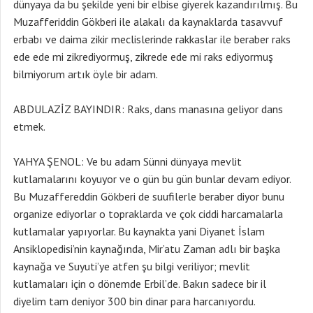
dünyaya da bu şekilde yeni bir elbise giyerek kazandırılmış. Bu
Muzafferiddin Gökberi ile alakalı da kaynaklarda tasavvuf
erbabı ve daima zikir meclislerinde rakkaslar ile beraber raks
ede ede mi zikrediyormuş, zikrede ede mi raks ediyormuş
bilmiyorum artık öyle bir adam.
ABDULAZİZ BAYINDIR: Raks, dans manasına geliyor dans
etmek.
YAHYA ŞENOL: Ve bu adam Sünni dünyaya mevlit
kutlamalarını koyuyor ve o gün bu gün bunlar devam ediyor.
Bu Muzaffereddin Gökberi de suufilerle beraber diyor bunu
organize ediyorlar o topraklarda ve çok ciddi harcamalarla
kutlamalar yapıyorlar. Bu kaynakta yani Diyanet İslam
Ansiklopedisi’nin kaynağında, Mir’atu Zaman adlı bir başka
kaynağa ve Suyuti’ye atfen şu bilgi veriliyor; mevlit
kutlamaları için o dönemde Erbil’de. Bakın sadece bir il
diyelim tam deniyor 300 bin dinar para harcanıyordu.