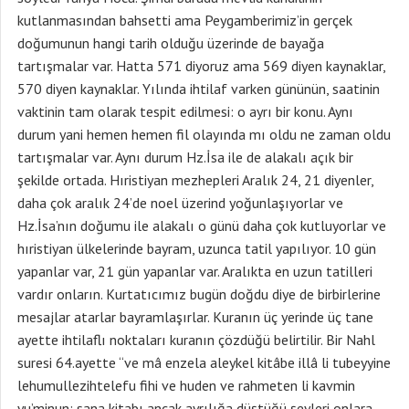
kutlanmasından bahsetti ama Peygamberimiz’in gerçek
doğumunun hangi tarih olduğu üzerinde de bayağa
tartışmalar var. Hatta 571 diyoruz ama 569 diyen kaynaklar,
570 diyen kaynaklar. Yılında ihtilaf varken gününün, saatinin
vaktinin tam olarak tespit edilmesi: o ayrı bir konu. Aynı
durum yani hemen hemen fil olayında mı oldu ne zaman oldu
tartışmalar var. Aynı durum Hz.İsa ile de alakalı açık bir
şekilde ortada. Hıristiyan mezhepleri Aralık 24, 21 diyenler,
daha çok aralık 24’de noel üzerind yoğunlaşıyorlar ve
Hz.İsa’nın doğumu ile alakalı o günü daha çok kutluyorlar ve
hıristiyan ülkelerinde bayram, uzunca tatil yapılıyor. 10 gün
yapanlar var, 21 gün yapanlar var. Aralıkta en uzun tatilleri
vardır onların. Kurtatıcımız bugün doğdu diye de birbirlerine
mesajlar atarlar bayramlaşırlar. Kuranın üç yerinde üç tane
ayette ihtilaflı noktaları kuranın çözdüğü belirtilir. Bir Nahl
suresi 64.ayette “ve mâ enzela aleykel kitâbe illâ li tubeyyine
lehumullezihtelefu fihi ve huden ve rahmeten li kavmin
yu’minun: sana kitabı ancak ayrılığa düştüğü şeyleri onlara