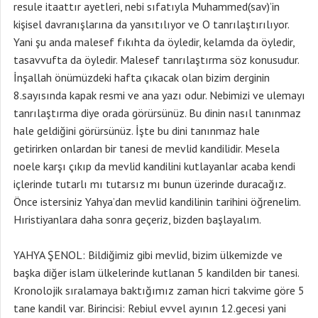
resule itaattır ayetleri, nebi sıfatıyla Muhammed(sav)’in
kişisel davranışlarına da yansıtılıyor ve O tanrılaştırılıyor.
Yani şu anda malesef fıkıhta da öyledir, kelamda da öyledir,
tasavvufta da öyledir. Malesef tanrılaştırma söz konusudur.
İnşallah önümüzdeki hafta çıkacak olan bizim derginin
8.sayısında kapak resmi ve ana yazı odur. Nebimizi ve ulemayı
tanrılaştırma diye orada görürsünüz. Bu dinin nasıl tanınmaz
hale geldiğini görürsünüz. İşte bu dini tanınmaz hale
getirirken onlardan bir tanesi de mevlid kandilidir. Mesela
noele karşı çıkıp da mevlid kandilini kutlayanlar acaba kendi
içlerinde tutarlı mı tutarsız mı bunun üzerinde duracağız.
Önce istersiniz Yahya’dan mevlid kandilinin tarihini öğrenelim.
Hıristiyanlara daha sonra geçeriz, bizden başlayalım.
YAHYA ŞENOL: Bildiğimiz gibi mevlid, bizim ülkemizde ve
başka diğer islam ülkelerinde kutlanan 5 kandilden bir tanesi.
Kronolojik sıralamaya baktığımız zaman hicri takvime göre 5
tane kandil var. Birincisi: Rebiul evvel ayının 12.gecesi yani