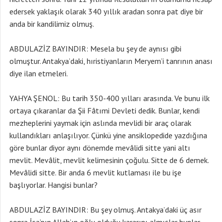
edersek yaklaşık olarak 340 yıllık aradan sonra pat diye bir
anda bir kandilimiz olmuş.
ABDULAZİZ BAYINDIR: Mesela bu şey de aynısı gibi
olmuştur. Antakya’daki, hıristiyanların Meryem’i tanrının anası
diye ilan etmeleri.
YAHYA ŞENOL: Bu tarih 350-400 yılları arasında. Ve bunu ilk
ortaya çıkaranlar da Şii Fâtımi Devleti dedik. Bunlar, kendi
mezheplerini yaymak için aslında mevlidi bir araç olarak
kullandıkları anlaşılıyor. Çünkü yine ansiklopedide yazdığına
göre bunlar diyor aynı dönemde mevâlidi sitte yani altı
mevlit. Mevâlit, mevlit kelimesinin çoğulu. Sitte de 6 demek.
Mevâlidi sitte. Bir anda 6 mevlit kutlaması ile bu işe
başlıyorlar. Hangisi bunlar?
ABDULAZİZ BAYINDIR: Bu şey olmuş. Antakya’daki üç asır