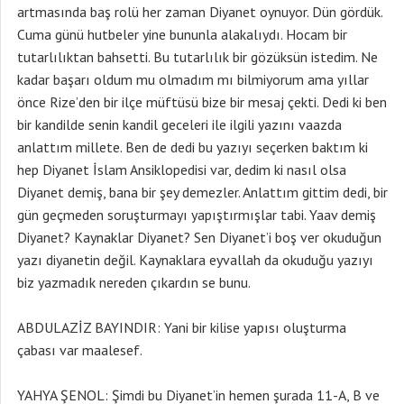
artmasında baş rolü her zaman Diyanet oynuyor. Dün gördük.
Cuma günü hutbeler yine bununla alakalıydı. Hocam bir
tutarlılıktan bahsetti. Bu tutarlılık bir gözüksün istedim. Ne
kadar başarı oldum mu olmadım mı bilmiyorum ama yıllar
önce Rize’den bir ilçe müftüsü bize bir mesaj çekti. Dedi ki ben
bir kandilde senin kandil geceleri ile ilgili yazını vaazda
anlattım millete. Ben de dedi bu yazıyı seçerken baktım ki
hep Diyanet İslam Ansiklopedisi var, dedim ki nasıl olsa
Diyanet demiş, bana bir şey demezler. Anlattım gittim dedi, bir
gün geçmeden soruşturmayı yapıştırmışlar tabi. Yaav demiş
Diyanet? Kaynaklar Diyanet? Sen Diyanet’i boş ver okuduğun
yazı diyanetin değil. Kaynaklara eyvallah da okuduğu yazıyı
biz yazmadık nereden çıkardın se bunu.
ABDULAZİZ BAYINDIR: Yani bir kilise yapısı oluşturma
çabası var maalesef.
YAHYA ŞENOL: Şimdi bu Diyanet’in hemen şurada 11-A, B ve