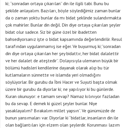
ki; “sonradan ortaya çıkarılan” din ile ilgili tabi. Bunu bu
şekilde anlayalım. Bazıları, böyle söylediğimiz zaman bunlar
da o zaman yoktu bunlar da mı bidat şeklinde sulandırmakta
çok mahirler. Bunlar din değil. Din diye ortaya çıkarılan şeyler
bidat olur sadece. Siz bir güne özel bir ibadetten
bahsediyorsanız işte o bidat kapsamında değerlendirilir. Resul
tarafından uygulanmamış ise eğer. Ve buyurmuş ki;”sonradan
din diye ortaya çıkarılan her şey bidattır, her bidat dalalettir
ve her dalalet de ateştedir”. Dolayısıyla ulemanın büyük bir
bölümü hadisleri kendilerine dayanak olarak alıp bu tür
kutlamaların sünnette ve islamda yeri olmadığını
söylüyorlar. Bir gurubu da İbni Hacer ve Suyuti başta olmak
üzere bir gurubu da diyorlar ki; ne yapılıyor ki bu günlerde.
Kuran okunuyor: e tamam sevap? Namaz kılınıyor fazladan
bu da sevap. E demek ki güzel şeyler bunlar. Niye
yasaklayalım? Bırakalım millet yapsın”. Ve günümüzde de
bunun yansımaları var. Diyorlar ki “bidatlar, insanların din ile
olan bağlantıları için elzem olan şeylerdir. Korunması lazım