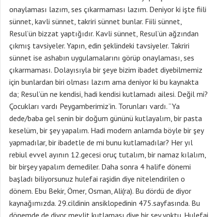
onaylaması lazım, ses çıkarmaması lazım. Deniyor ki işte fiili
sünnet, kavli sünnet, takriri sünnet bunlar. Fiili sünnet,
Resul’ün bizzat yaptığıdır. Kavli sünnet, Resul’ün ağzından
çıkmış tavsiyeler. Yapın, edin şeklindeki tavsiyeler. Takriri
sünnet ise ashabın uygulamalarını görüp onaylaması, ses
çıkarmaması. Dolayısıyla bir şeye bizim ibadet diyebilmemiz
için bunlardan biri olması lazım ama deniyor ki bu kaynakta
da; Resul’ün ne kendisi, hadi kendisi kutlamadı ailesi. Değil mi?
Çocukları vardı Peygamberimiz’in. Torunları vardı. “Ya
dede/baba gel senin bir doğum gününü kutlayalım, bir pasta
keselüm, bir şey yapalım. Hadi modern anlamda böyle bir şey
yapmadılar, bir ibadetle de mi bunu kutlamadılar? Her yıl
rebiul evvel ayının 12.gecesi oruç tutalım, bir namaz kılalım,
bir birşey yapalım demediler. Daha sonra 4 halife dönemi
başladı biliyorsunuz hulefai raşidin diye nitelendirilen o
dönem. Ebu Bekir, Ömer, Osman, Ali(ra). Bu dördü de diyor
kaynağımızda. 29.cildinin ansiklopedinin 475.sayfasında. Bu
dönemde de diyor mevlit kutlaması diye bir şey yoktu. Hulefai