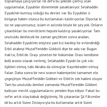
toplamaya çalışıyorlar. İlk defa bu şekilde çıkmış olan
uygulamalar, Eyyubiler döneminde yasaklanıyor. Selahaddin
Eyyubi’nin kurmuş olduğu bu devlet var. Bu Eyyubiler o
bölgeye hakim olunca bu kutlamaları kaldırıyorlar. Diyorlar ki
siz ne yapıyorsunuz, islam’ın aslında böyle bir şey yok. Onların
çıkardıkları bu mevlitlerin hepsini kaldırıp yasaklıyorlar. Tam
unutuldu denilecek bir zaman geçtikten sonra aradan,
Selahaddin Eyyubi’nin eniştesi yani kız kardeşi ile evlendirdiği
Erbil atabeyi Muzafferiddin Gökböli diye bir ada var. Bugün
Irak’ta, Erbil’de. Orayı yöneten bir hükümdar. Orası kendisine
ikdâ arasisi olarak verilmiş, Selahaddin Eyyubi ile çok sıkı
ilşkileri olmuş tabi. Akraba da olmuşlar. Kayınbiraderi olmuş
falan. Daha sonra bir nevi oranın hakimiyetini tamamen ele
çegeçiriyor Muzafferiddin Gökberi ve Erbil’in tek hakimi oluyor.
Tam bu unutuldu denilen zamanda Muzaffereddin Gökberi
kalkıyor mevlit uygulamalarını yeniden ihya ediyor. Fakat bu
sefer artık olay kabuk değiştirmiş. İlk çıkaranlar Şii Fâtımiler
idi bu artık Sünni. Dolayısıyla bu kutlamalar artık Sünni