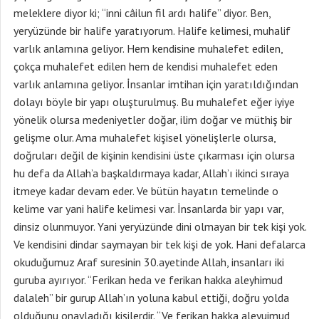
meleklere diyor ki; “inni câilun fil ardı halife” diyor. Ben,
yeryüzünde bir halife yaratıyorum. Halife kelimesi, muhalif
varlık anlamına geliyor. Hem kendisine muhalefet edilen,
çokça muhalefet edilen hem de kendisi muhalefet eden
varlık anlamına geliyor. İnsanlar imtihan için yaratıldığından
dolayı böyle bir yapı oluşturulmuş. Bu muhalefet eğer iyiye
yönelik olursa medeniyetler doğar, ilim doğar ve müthiş bir
gelişme olur. Ama muhalefet kişisel yönelişlerle olursa,
doğruları değil de kişinin kendisini üste çıkarması için olursa
hu defa da Allah’a başkaldırmaya kadar, Allah’ı ikinci sıraya
itmeye kadar devam eder. Ve bütün hayatın temelinde o
kelime var yani halife kelimesi var. İnsanlarda bir yapı var,
dinsiz olunmuyor. Yani yeryüzünde dini olmayan bir tek kişi yok.
Ve kendisini dindar saymayan bir tek kişi de yok. Hani defalarca
okuduğumuz Araf suresinin 30.ayetinde Allah, insanları iki
guruba ayırıyor. “Ferikan heda ve ferikan hakka aleyhimud
dalaleh” bir gurup Allah’ın yoluna kabul ettiği, doğru yolda
olduğunu onayladığı kişilerdir. “Ve ferikan hakka aleyuimud