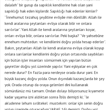
dalaleh” bir gurup da sapıklık kendilerine hak olan yani
sapıklığı hak eden kişilerdir. Sapıklığı hak edenler kimler?
“İnnehumut tezahuş şeyâtine evliyâe min dûnillâh: Allah ile
kendi aralarına şeytanları evliya olarak bilir ve onlara
sarılırlar”. Yani Allah ile kendi aralarına şeytanları koyar,
onları evliya bilir, onlara sarılırlar. Peki başka? “Ve yahsebûne
ennehum muhtedun: ve kendilerini doğru yolda hesap ederler”.
Bakın, şeytanları Allah ile kendi aralarına evliya olarak koyup
onlara sarılanlar kendilerini doğru yolun ortasında saydıkları
için bütün işler insanları sömürmek için yapılan bütün
gayretler doğru yol üzerinde yapılır. Yani eşkiyalar en çok
nerede durur? En fazla para nerdeyse orada durur yani. En
büyük kazanç doğru yolda. Onun dışındaki kazançlarda bir şey
yok. Orada oturup da oraya gelenleri dini kullanarak
sömürdünüz mü tamam. Ondan dolayı biliyorsunuz kıyamete
kadar yaşama izni aldıktan sonra İblis demişti ki; “le
ak’udenne lehum sırâtekel mustekım: onlar için senin doğru
yolun üzerinde oturacağım”(ARAF 16) demişti. Doğru yol,