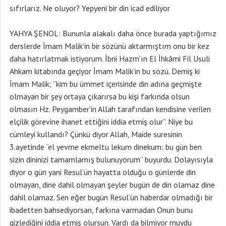
sıfırlarız. Ne oluyor? Yepyeni bir din icad ediliyor
YAHYA ŞENOL: Bununla alakalı daha önce burada yaptığımız
derslerde İmam Malik’in bir sözünü aktarmıştım onu bir kez
daha hatırlatmak istiyorum. İbni Hazm’ın El İhkâmi Fil Usuli
Ahkam kitabında geçiyor İmam Malik’in bu sözü. Demiş ki
İmam Malik; “kim bu ümmet içerisinde din adına geçmişte
olmayan bir şey ortaya çıkarırsa bu kişi farkında olsun
olmasın Hz. Peygamber’in Allah tarafından kendisine verilen
elçilik görevine ihanet ettiğini iddia etmiş olur”. Niye bu
cümleyi kullandı? Çünkü diyor Allah, Maide suresinin
3.ayetinde “el yevme ekmeltu lekum dinekum: bu gün ben
sizin dininizi tamamlamış bulunuyorum” buyurdu. Dolayısıyla
diyor o gün yani Resul’ün hayatta olduğu o günlerde din
olmayan, dine dahil olmayan şeyler bugün de din olamaz dine
dahil olamaz. Sen eğer bugün Resul’ün haberdar olmadığı bir
ibadetten bahsediyorsan, farkına varmadan Onun bunu
gizlediğini iddia etmiş olursun. Vardı da bilmiyor muydu