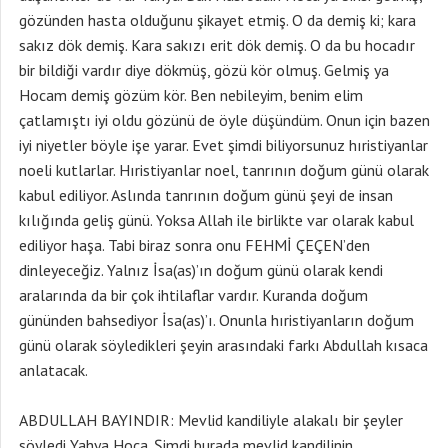
gözünden hasta olduğunu şikayet etmiş. O da demiş ki; kara
sakız dök demiş. Kara sakızı erit dök demiş. O da bu hocadır
bir bildiği vardır diye dökmüş, gözü kör olmuş. Gelmiş ya
Hocam demiş gözüm kör. Ben nebileyim, benim elim
çatlamıştı iyi oldu gözünü de öyle düşündüm. Onun için bazen
iyi niyetler böyle işe yarar. Evet şimdi biliyorsunuz hıristiyanlar
noeli kutlarlar. Hıristiyanlar noel, tanrının doğum günü olarak
kabul ediliyor. Aslında tanrının doğum günü şeyi de insan
kılığında geliş günü. Yoksa Allah ile birlikte var olarak kabul
ediliyor haşa. Tabi biraz sonra onu FEHMİ ÇEÇEN’den
dinleyeceğiz. Yalnız İsa(as)’ın doğum günü olarak kendi
aralarında da bir çok ihtilaflar vardır. Kuranda doğum
gününden bahsediyor İsa(as)’ı. Onunla hıristiyanların doğum
günü olarak söyledikleri şeyin arasındaki farkı Abdullah kısaca
anlatacak.
ABDULLAH BAYINDIR: Mevlid kandiliyle alakalı bir şeyler
söyledi Yahya Hoca. Şimdi burada mevlid kandilinin