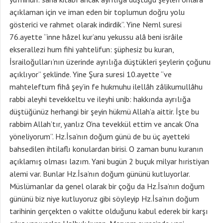
açıklaman için ve iman eden bir toplumun doğru yolu
gösterici ve rahmet olarak indirdik”. Yine Neml suresi
76.ayette “inne hâzel kur’anu yekussu alâ beni isrâile
ekserallezi hum fihi yahtelifun: şüphesiz bu kuran,
İsrailoğulları’nın üzerinde ayrılığa düştükleri şeylerin çoğunu
açıklıyor” şeklinde. Yine Şura suresi 10.ayette “ve
mahteleftum fihâ şey’in fe hukmuhu ilellâh zâlikumullâhu
rabbi aleyhi tevekkeltu ve ileyhi unib: hakkında ayrılığa
düştüğünüz herhangi bir şeyin hükmü Allah’a aittir. İşte bu
rabbim Allah’tır, yanlız O’na tevekkül ettim ve ancak O’na
yöneliyorum”. Hz.İsa’nın doğum günü de bu üç ayetteki
bahsedilen ihtilaflı konulardan birisi. O zaman bunu kuranın
açıklamış olması lazım. Yani bugün 2 buçuk milyar hıristiyan
alemi var. Bunlar Hz.İsa’nın doğum gününü kutluyorlar.
Müslümanlar da genel olarak bir çoğu da Hz.İsa’nın doğum
gününü biz niye kutluyoruz gibi söyleyip Hz.İsa’nın doğum
tarihinin gerçekten o vakitte olduğunu kabul ederek bir karşı