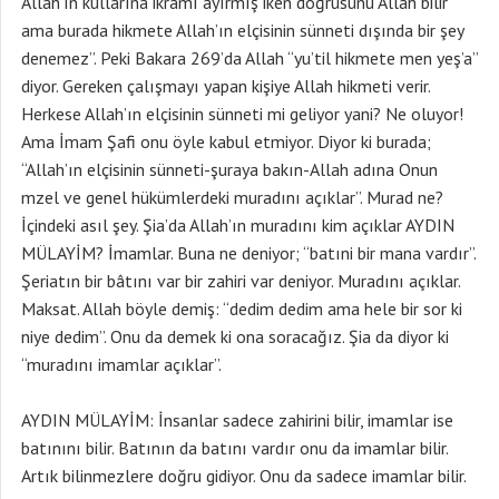
Allah’ın kullarına ikramı ayırmış iken doğrusunu Allah bilir
ama burada hikmete Allah’ın elçisinin sünneti dışında bir şey
denemez”. Peki Bakara 269’da Allah “yu’til hikmete men yeş’a”
diyor. Gereken çalışmayı yapan kişiye Allah hikmeti verir.
Herkese Allah’ın elçisinin sünneti mi geliyor yani? Ne oluyor!
Ama İmam Şafi onu öyle kabul etmiyor. Diyor ki burada;
“Allah’ın elçisinin sünneti-şuraya bakın-Allah adına Onun
mzel ve genel hükümlerdeki muradını açıklar”. Murad ne?
İçindeki asıl şey. Şia’da Allah’ın muradını kim açıklar AYDIN
MÜLAYİM? İmamlar. Buna ne deniyor; “batıni bir mana vardır”.
Şeriatın bir bâtını var bir zahiri var deniyor. Muradını açıklar.
Maksat. Allah böyle demiş: “dedim dedim ama hele bir sor ki
niye dedim”. Onu da demek ki ona soracağız. Şia da diyor ki
“muradını imamlar açıklar”.
AYDIN MÜLAYİM: İnsanlar sadece zahirini bilir, imamlar ise
batınını bilir. Batının da batını vardır onu da imamlar bilir.
Artık bilinmezlere doğru gidiyor. Onu da sadece imamlar bilir.