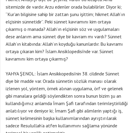
sitemizde de vardır. Arzu edenler orada bulabilirler. Diyor ki;
“Kur’an bilgisine sahip bir zattan şunu işittim; hikmet Allah’ın
elçisinin sünnetidir”. Peki sünnet kavramını kim ortaya
çıkarmış o manada? Allah’ın elçisinin söz ve uygulamaları
dese anlarım ama sünnet diye bir kavram mı vardı? Sünnet
Allah’ın kitabında: Allah’ın koyduğu kanunlardır. Bu kavramı
ortaya çıkaran kim? İslam Ansiklopedisi’nde var. Sünnet
kavramını kim ortaya çıkarmış?
YAHYA ŞENOL: İslam Ansikkopedisi’nin 38. cildinde Sünnet
diye bir madde var. Orada sünnetin sözlük manası olarak
izlenen yol, yöntem, örnek alınan uygulama, örf ve gelenek
gibi manalara geldiği söylendikten sonra bunun bizim şu an
kullandığımız anlamda İmam Şafi tarafından terimleştirildiği
anlatılıyor ve deniyor ki; İmam Şafi gibi alimlerin yaptığı iş,
sünnet kelimesinin başka kullanımlarından ayrıştırılarak
sadece Resulullah’a atfen kullanımını sağlama yönünde