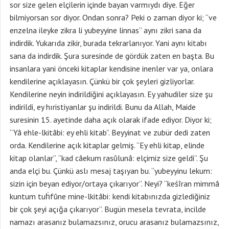
sor size gelen elçilerin içinde bayan varmıydı diye. Eğer
bilmiyorsan sor diyor. Ondan sonra? Peki o zaman diyor ki; “ve
enzelna ileyke zikra li yubeyyine linnas” aynı zikri sana da
indirdik. Yukarıda zikir, burada tekrarlanıyor. Yani aynı kitabı
sana da indirdik. Şura suresinde de gördük zaten en başta. Bu
insanlara yani önceki kitaplar kendisine inenler var ya, onlara
kendilerine açıklayasın. Çünkü bir çok şeyleri gizliyorlar.
Kendilerine neyin indirildiğini açıklayasın. Ey yahudiler size şu
indirildi, ey hıristiyanlar şu indirildi. Bunu da Allah, Maide
suresinin 15. ayetinde daha açık olarak ifade ediyor. Diyor ki;
“Yâ ehle-lkitâbi: ey ehli kitab”. Beyyinat ve zubür dedi zaten
orda. Kendilerine açık kitaplar gelmiş. “Ey ehli kitap, elinde
kitap olanlar”, “kad câekum rasûlunâ: elçimiz size geldi”. Şu
anda elçi bu. Çünkü aslı mesaj taşıyan bu. “yubeyyinu lekum:
sizin için beyan ediyor/ortaya çıkarıyor”. Neyi? “keśîran mimmâ
kuntum tuḣfûne mine-lkitâbi: kendi kitabınızda gizlediğiniz
bir çok şeyi açığa çıkarıyor”. Bugün mesela tevrata, incilde
namazı arasanız bulamazsınız, orucu arasanız bulamazsınız,