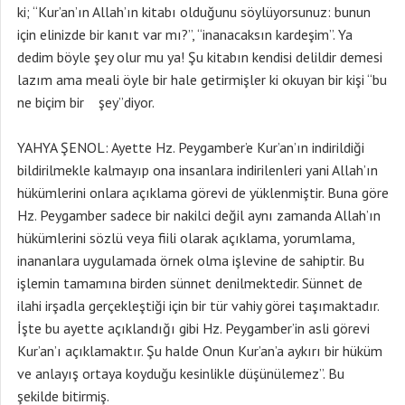
ki; “Kur’an’ın Allah’ın kitabı olduğunu söylüyorsunuz: bunun
için elinizde bir kanıt var mı?”, “inanacaksın kardeşim”. Ya
dedim böyle şey olur mu ya! Şu kitabın kendisi delildir demesi
lazım ama meali öyle bir hale getirmişler ki okuyan bir kişi “bu
ne biçim bir şey”diyor.
YAHYA ŞENOL: Ayette Hz. Peygamber’e Kur’an’ın indirildiği
bildirilmekle kalmayıp ona insanlara indirilenleri yani Allah’ın
hükümlerini onlara açıklama görevi de yüklenmiştir. Buna göre
Hz. Peygamber sadece bir nakilci değil aynı zamanda Allah’ın
hükümlerini sözlü veya fiili olarak açıklama, yorumlama,
inananlara uygulamada örnek olma işlevine de sahiptir. Bu
işlemin tamamına birden sünnet denilmektedir. Sünnet de
ilahi irşadla gerçekleştiği için bir tür vahiy görei taşımaktadır.
İşte bu ayette açıklandığı gibi Hz. Peygamber’in asli görevi
Kur’an’ı açıklamaktır. Şu halde Onun Kur’an’a aykırı bir hüküm
ve anlayış ortaya koyduğu kesinlikle düşünülemez”. Bu
şekilde bitirmiş.