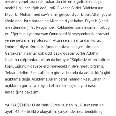
mesela yöneticisinizdir, yukarıdan bir emir gelir. Size düşen
nedir? İlgili tebliğdir değil mi? O kadar. Bildiri. Bildiriyorsun.
Diyor ki; Muhammed sav’e emir geliyor diyor ki bak Allah şöyle
şöyle dedi. İşte burada da Allah ne diyor bakın. Diyor ki (kendi
meallerinden); “ey Peygamber. Rabbinden sana indirileni tebliğ
et. Eğer bunu yapmazsan Onun verdiği peygamberlik görevini
yerine getirmemiş olursun”. “Allah seni insanlardan korur,
korkma” diyor. Korunacağından dolayı endişen olmasın.
Gerçekten insanlar çok ciddi tepki gösteriyorlar Allah’ın
kitabına çağıranlara. Allah da koruyor. “Şüphesiz Allah kafirler
topluluğunu hidayete erdirmeyecektir” diye meali bitirmiş.
Tekrar edelim: Resulullah’ın görevi, burada da anlatıldığı gibi
açıklama değil. Açıklama Allah tarafındandır. Resulullah’ın
açıklama görevi yok. Aynı tefsirin bir başka ayeti nasıl
anladığına bakalım.
YAHYA ŞENOL: O da Nahl Suresi. Kur’an’ın 16.suresinin 44.
ayeti. 43-44 birlikte okuyalım. Şu şekilde meallendirilmiş;