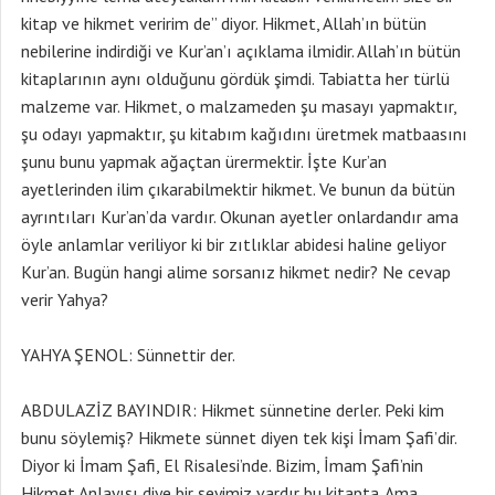
kitap ve hikmet veririm de” diyor. Hikmet, Allah’ın bütün
nebilerine indirdiği ve Kur’an’ı açıklama ilmidir. Allah’ın bütün
kitaplarının aynı olduğunu gördük şimdi. Tabiatta her türlü
malzeme var. Hikmet, o malzameden şu masayı yapmaktır,
şu odayı yapmaktır, şu kitabım kağıdını üretmek matbaasını
şunu bunu yapmak ağaçtan ürermektir. İşte Kur’an
ayetlerinden ilim çıkarabilmektir hikmet. Ve bunun da bütün
ayrıntıları Kur’an’da vardır. Okunan ayetler onlardandır ama
öyle anlamlar veriliyor ki bir zıtlıklar abidesi haline geliyor
Kur’an. Bugün hangi alime sorsanız hikmet nedir? Ne cevap
verir Yahya?
YAHYA ŞENOL: Sünnettir der.
ABDULAZİZ BAYINDIR: Hikmet sünnetine derler. Peki kim
bunu söylemiş? Hikmete sünnet diyen tek kişi İmam Şafi’dir.
Diyor ki İmam Şafi, El Risalesi’nde. Bizim, İmam Şafi’nin
Hikmet Anlayışı diye bir şeyimiz vardır bu kitapta. Ama