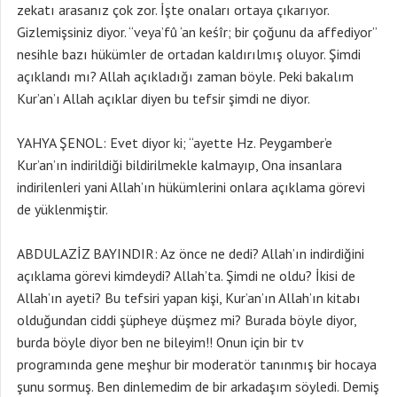
zekatı arasanız çok zor. İşte onaları ortaya çıkarıyor.
Gizlemişsiniz diyor. “veya’fû ‘an keśîr; bir çoğunu da affediyor”
nesihle bazı hükümler de ortadan kaldırılmış oluyor. Şimdi
açıklandı mı? Allah açıkladığı zaman böyle. Peki bakalım
Kur’an’ı Allah açıklar diyen bu tefsir şimdi ne diyor.
YAHYA ŞENOL: Evet diyor ki; “ayette Hz. Peygamber’e
Kur’an’ın indirildiği bildirilmekle kalmayıp, Ona insanlara
indirilenleri yani Allah’ın hükümlerini onlara açıklama görevi
de yüklenmiştir.
ABDULAZİZ BAYINDIR: Az önce ne dedi? Allah’ın indirdiğini
açıklama görevi kimdeydi? Allah’ta. Şimdi ne oldu? İkisi de
Allah’ın ayeti? Bu tefsiri yapan kişi, Kur’an’ın Allah’ın kitabı
olduğundan ciddi şüpheye düşmez mi? Burada böyle diyor,
burda böyle diyor ben ne bileyim!! Onun için bir tv
programında gene meşhur bir moderatör tanınmış bir hocaya
şunu sormuş. Ben dinlemedim de bir arkadaşım söyledi. Demiş