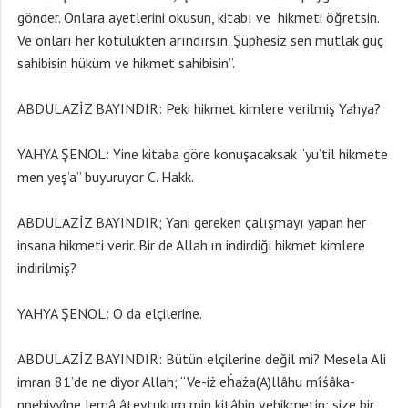
gönder. Onlara ayetlerini okusun, kitabı ve hikmeti öğretsin.
Ve onları her kötülükten arındırsın. Şüphesiz sen mutlak güç
sahibisin hüküm ve hikmet sahibisin”.
ABDULAZİZ BAYINDIR: Peki hikmet kimlere verilmiş Yahya?
YAHYA ŞENOL: Yine kitaba göre konuşacaksak “yu’til hikmete
men yeş’a” buyuruyor C. Hakk.
ABDULAZİZ BAYINDIR; Yani gereken çalışmayı yapan her
insana hikmeti verir. Bir de Allah’ın indirdiği hikmet kimlere
indirilmiş?
YAHYA ŞENOL: O da elçilerine.
ABDULAZİZ BAYINDIR: Bütün elçilerine değil mi? Mesela Ali
imran 81’de ne diyor Allah; “Ve-iż eḣaża(A)llâhu mîśâka-
nnebiyyîne lemâ âteytukum min kitâbin vehikmetin: size bir