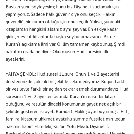
YAHYA ŞENOL: Hud suresi 11.sure. Onun 1 ve 2.ayetlerini
derslerimizde çok sık bir şekilde tekrar ediyoruz. Bugün farklı
bir vesileyle farklı bir açıdan tekrar etmek durumundayız. Hud
suresinin 1 ve 2.ayetleri aslında Kur’an’ın nasıl bir kitap
olduğunu ve resulün dindeki konumunun gayet net açık bir
şekilde gösteren iki ayet. Burada C.Hakk şöyle buyurmuş: “Elif,
lam, ra. kitabum uhkimet ayatuhu summe fussilet min ledun
hakimin habir”. Elimdeki, Kur’an Yolu Meali. Diyanet İ.
Başkanlığı’nın bir heyet tarafından yaptırdığı meal. Heyetin