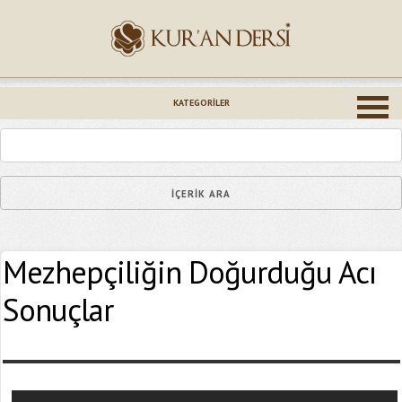
İsminiz (*)
KATEGORILER
Epostanız (*)
Mezhepçiliğin Doğurduğu Acı
Yaşadığınız Hatanın Ayrıntıları
Sonuçlar
Bağlantıyı Gönderin