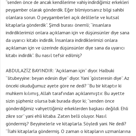
“senden önce de ancak kendilerime vahiy indirdiğimiz erkekleri
peygamber olarak gönderdik. Eğer bilmiyorsanız bilgi sahibi
olanlara sorun. O peygamberleri açık delillerle ve kutsal
kitaplarla gönderdik”. Şimdi burası önemli; “insanlara
indirdiklerimizi onlara açıklaman için ve düşünsünler diye sana
da uyarıcı kitabı indirdik. İnsanlara indirdiklerimizi onlara
açıklaman için ve üzerinde düşünsünler diye sana da uyarıcı
kitabı indirdik”. Bu nasıl tefsir edilmiş?
ABDULAZİZ BAYINDIR: “Açıklaman için” diyor. Halbuki
“litubeyyine: beyan edesin diye” diyor. Yani “gösteresin diye”. Az
önceki okuduğumuz ayete göre ne dedi? “Bu bir kitaptır ki
muhkem kılımış, Allah tarafından açıklanmıştır. Bu ayette
sizin şüpheniz olursa bak burada diyor ki; “senden önce
gönderdiğimiz vahyettiğimiz erkeklerden başkası değildi. Ehli
zikre sor” yani ehli kitaba. Zaten belli oluyor. Nasıl
göndermiş? Beyyinelerle ve kitaplarla. Söyledi yani. Ne dedi?
“İlahi kitaplarla göndermiş. O zaman o kitapların uzmanlarına