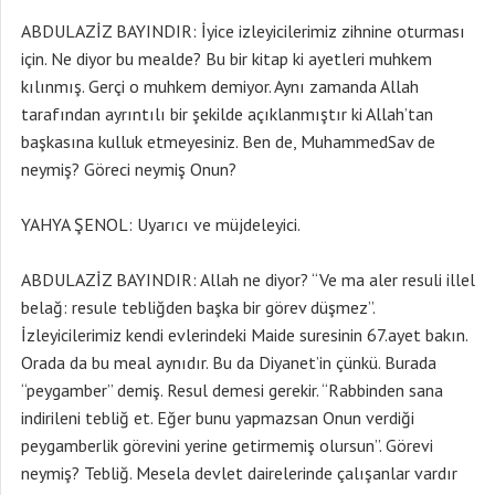
ABDULAZİZ BAYINDIR: İyice izleyicilerimiz zihnine oturması
için. Ne diyor bu mealde? Bu bir kitap ki ayetleri muhkem
kılınmış. Gerçi o muhkem demiyor. Aynı zamanda Allah
tarafından ayrıntılı bir şekilde açıklanmıştır ki Allah’tan
başkasına kulluk etmeyesiniz. Ben de, MuhammedSav de
neymiş? Göreci neymiş Onun?
YAHYA ŞENOL: Uyarıcı ve müjdeleyici.
ABDULAZİZ BAYINDIR: Allah ne diyor? “Ve ma aler resuli illel
belağ: resule tebliğden başka bir görev düşmez”.
İzleyicilerimiz kendi evlerindeki Maide suresinin 67.ayet bakın.
Orada da bu meal aynıdır. Bu da Diyanet’in çünkü. Burada
“peygamber” demiş. Resul demesi gerekir. “Rabbinden sana
indirileni tebliğ et. Eğer bunu yapmazsan Onun verdiği
peygamberlik görevini yerine getirmemiş olursun”. Görevi
neymiş? Tebliğ. Mesela devlet dairelerinde çalışanlar vardır