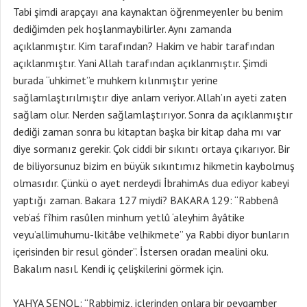
Tabi şimdi arapçayı ana kaynaktan öğrenmeyenler bu benim
dediğimden pek hoşlanmaybilirler. Aynı zamanda
açıklanmıştır. Kim tarafından? Hakim ve habir tarafından
açıklanmıştır. Yani Allah tarafından açıklanmıştır. Şimdi
burada “uhkimet”e muhkem kılınmıştır yerine
sağlamlaştırılmıştır diye anlam veriyor. Allah’ın ayeti zaten
sağlam olur. Nerden sağlamlaştırıyor. Sonra da açıklanmıştır
dediği zaman sonra bu kitaptan başka bir kitap daha mı var
diye sormanız gerekir. Çok ciddi bir sıkıntı ortaya çıkarıyor. Bir
de biliyorsunuz bizim en büyük sıkıntımız hikmetin kaybolmuş
olmasıdır. Çünkü o ayet nerdeydi İbrahimAs dua ediyor kabeyi
yaptığı zaman. Bakara 127 miydi? BAKARA 129: “Rabbenâ
veb’aś fîhim rasûlen minhum yetlû ‘aleyhim âyâtike
veyu’allimuhumu-lkitâbe velhikmete” ya Rabbi diyor bunların
içerisinden bir resul gönder”. İstersen oradan mealini oku.
Bakalım nasıl. Kendi iç çelişkilerini görmek için.
YAHYA ŞENOL: “Rabbimiz, içlerinden onlara bir peygamber