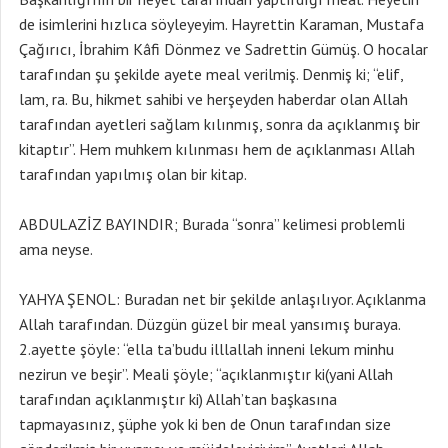
de isimlerini hızlıca söyleyeyim. Hayrettin Karaman, Mustafa
Çağırıcı, İbrahim Kâfi Dönmez ve Sadrettin Gümüş. O hocalar
tarafından şu şekilde ayete meal verilmiş. Denmiş ki; “elif,
lam, ra. Bu, hikmet sahibi ve herşeyden haberdar olan Allah
tarafından ayetleri sağlam kılınmış, sonra da açıklanmış bir
kitaptır”. Hem muhkem kılınması hem de açıklanması Allah
tarafından yapılmış olan bir kitap.
ABDULAZİZ BAYINDIR; Burada “sonra” kelimesi problemli
ama neyse.
YAHYA ŞENOL: Buradan net bir şekilde anlaşılıyor. Açıklanma
Allah tarafından. Düzgün güzel bir meal yansımış buraya.
2.ayette şöyle: “ella ta’budu illlallah inneni lekum minhu
nezirun ve beşir”. Meali şöyle; “açıklanmıştır ki(yani Allah
tarafından açıklanmıştır ki) Allah’tan başkasına
tapmayasınız, şüphe yok ki ben de Onun tarafından size