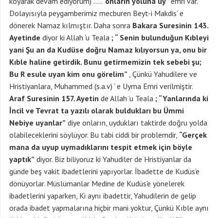
koyarak devam ediyorum) …..”
onların yoluna uy”
emri var.
Dolayısıyla peygamberimiz mecburen Beyt-i Makdis’ e
dönerek Namaz kılmıştır. Daha sonra
Bakara Suresinin 143.
Ayetinde
diyor ki Allah ‘u Teala
; “ Senin bulunduğun Kıbleyi
yani Şu an da Kudüse doğru Namaz kılıyorsun ya, onu bir
Kıble haline getirdik. Bunu getirmemizin tek sebebi şu;
Bu R esule uyan kim onu görelim”
, Çünkü Yahudilere ve
Hristiyanlara, Muhammed (s.a.v) ‘ e Uyma Emri verilmiştir.
Araf Suresinin 157. Ayetin
de Allah ‘u Teala
; “Yanlarında ki
İncil ve Tevrat ta yazılı olarak buldukları bu Ümmi
Nebiye uyanlar”
diye onların, uydukları taktirde doğru yolda
olabileceklerini söylüyor. Bu tabi ciddi bir problemdir,
“Gerçek
mana da uyup uymadıklarını tespit etmek için böyle
yaptık”
diyor. Biz biliyoruz ki Yahudiler de Hristiyanlar da
günde beş vakit ibadetlerini yapıyorlar. İbadette de Kudüs’e
dönüyorlar. Müslümanlar Medine de Kudüs’e yönelerek
ibadetlerini yaparken, Ki aynı ibadettir, Yahudilerin de gelip
orada ibadet yapmalarına hiçbir mani yoktur, Çünkü Kıble aynı