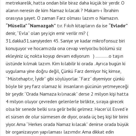
metrekarelik, hatta ondan bile biraz daha küçük bir yerdir. O
alanın neresin de kim Namaz kılacak ? Makam-ı İbrahim
orasıysa şayet. O zaman Farz olması lazım o Namazın.
“Müsella” “Namazgah”
tır. Fıkıh kitapların da ise
“Evladır”
denir, “Evla” olan şey için emir verilir mi? (
31.dakka31.sanyiyeden 45. Saniye ye kadar mikrofonsuz biri
konuşuyor ve hocamızda ona cevap veriyor.bu bölümü siz
ekleyiniz üç nokta koyup devam ediyorum ) ………..o taşın
üstünde kılmak lazım. Kim kılabilir ki orada . Ayrıca bugün ki
uygulama yine doğru değil, Çünkü Farz demiyor hiç kimse,
“Müstehaptır, İyidir” gibi söylüyorlar. “Farz” diyemiyor çünkü
böyle bir şey farz olamaz ki insanların gücünün yetmeyeceği
bir şeydir. “Orada Namaza kılınacak” derse 2 milyon kişi hatta
4 milyon oluyor çevreden gelenlerle birlikte, sıraya girecek
olsa bir senede belki sıra gelir belki gelmez. Hacer’ül Esved ‘e
el sürsen de olur sürmesen de diyor, orada üç beş kişi bir birini
yiyor. Ama “Herkes orada Namaz kılacak” denirse orada büyük
bir organizasyon yapılaması lazımdır. Ama dikkat edin