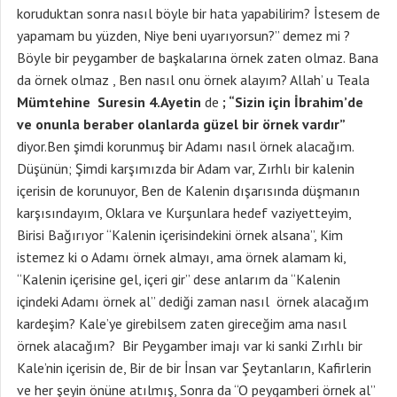
koruduktan sonra nasıl böyle bir hata yapabilirim? İstesem de
yapamam bu yüzden, Niye beni uyarıyorsun?” demez mi ?
Böyle bir peygamber de başkalarına örnek zaten olmaz. Bana
da örnek olmaz , Ben nasıl onu örnek alayım? Allah’ u Teala
Mümtehine Suresin 4.Ayetin
de
; “Sizin için İbrahim’de
ve onunla beraber olanlarda güzel bir örnek vardır”
diyor.Ben şimdi korunmuş bir Adamı nasıl örnek alacağım.
Düşünün; Şimdi karşımızda bir Adam var, Zırhlı bir kalenin
içerisin de korunuyor, Ben de Kalenin dışarısında düşmanın
karşısındayım, Oklara ve Kurşunlara hedef vaziyetteyim,
Birisi Bağırıyor “Kalenin içerisindekini örnek alsana”, Kim
istemez ki o Adamı örnek almayı, ama örnek alamam ki,
“Kalenin içerisine gel, içeri gir” dese anlarım da “Kalenin
içindeki Adamı örnek al” dediği zaman nasıl örnek alacağım
kardeşim? Kale’ye girebilsem zaten gireceğim ama nasıl
örnek alacağım? Bir Peygamber imajı var ki sanki Zırhlı bir
Kale’nin içerisin de, Bir de bir İnsan var Şeytanların, Kafirlerin
ve her şeyin önüne atılmış, Sonra da “O peygamberi örnek al”