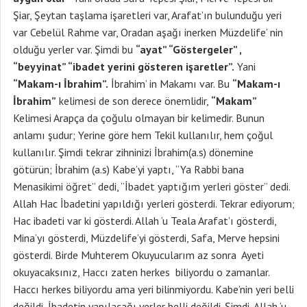
Şiar, Şeytan taşlama işaretleri var, Arafat’ın bulunduğu yeri
var Cebelül Rahme var, Oradan aşağı inerken Müzdelife’ nin
olduğu yerler var. Şimdi bu
“ayat” “Göstergeler” ,
“beyyinat” “ibadet yerini gösteren işaretler”.
Yani
“Makam-ı İbrahim”.
İbrahim’ in Makamı var. Bu
“Makam-ı
İbrahim”
kelimesi de son derece önemlidir,
“Makam”
Kelimesi Arapça da çoğulu olmayan bir kelimedir. Bunun
anlamı şudur; Yerine göre hem Tekil kullanılır, hem çoğul
kullanılır. Şimdi tekrar zihninizi İbrahim(a.s) dönemine
götürün; İbrahim (a.s) Kabe’yi yaptı, “Ya Rabbi bana
Menasikimi öğret” dedi, “İbadet yaptığım yerleri göster” dedi.
Allah Hac İbadetini yapıldığı yerleri gösterdi. Tekrar ediyorum;
Hac ibadeti var ki gösterdi. Allah ‘u Teala Arafat’ı gösterdi,
Mina’yı gösterdi, Müzdelife’yi gösterdi, Safa, Merve hepsini
gösterdi. Birde Muhterem Okuyucularım az sonra Ayeti
okuyacaksınız, Haccı zaten herkes biliyordu o zamanlar.
Haccı herkes biliyordu ama yeri bilinmiyordu. Kabe’nin yeri belli
değildi, İbadetin yapılacağı yerler belli değildi. Şimdi, Allah ‘u