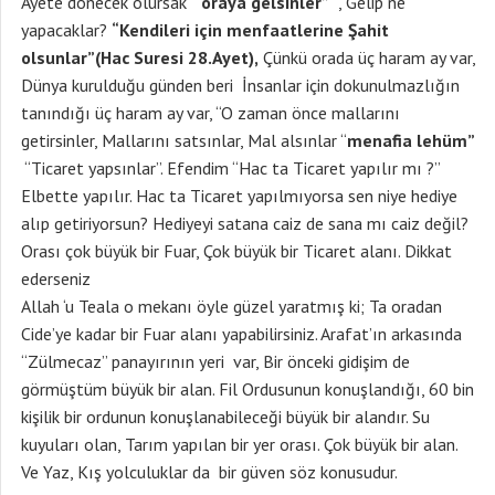
Ayete dönecek olursak
“oraya gelsinler”
, Gelip ne
yapacaklar?
“Kendileri için menfaatlerine Şahit
olsunlar”(Hac Suresi 28.Ayet),
Çünkü orada üç haram ay var,
Dünya kurulduğu günden beri İnsanlar için dokunulmazlığın
tanındığı üç haram ay var, “O zaman önce mallarını
getirsinler, Mallarını satsınlar, Mal alsınlar “
menafia lehüm”
“Ticaret yapsınlar”. Efendim “Hac ta Ticaret yapılır mı ?”
Elbette yapılır. Hac ta Ticaret yapılmıyorsa sen niye hediye
alıp getiriyorsun? Hediyeyi satana caiz de sana mı caiz değil?
Orası çok büyük bir Fuar, Çok büyük bir Ticaret alanı. Dikkat
ederseniz
Allah ‘u Teala o mekanı öyle güzel yaratmış ki; Ta oradan
Cide’ye kadar bir Fuar alanı yapabilirsiniz. Arafat’ın arkasında
“Zülmecaz” panayırının yeri var, Bir önceki gidişim de
görmüştüm büyük bir alan. Fil Ordusunun konuşlandığı, 60 bin
kişilik bir ordunun konuşlanabileceği büyük bir alandır. Su
kuyuları olan, Tarım yapılan bir yer orası. Çok büyük bir alan.
Ve Yaz, Kış yolculuklar da bir güven söz konusudur.