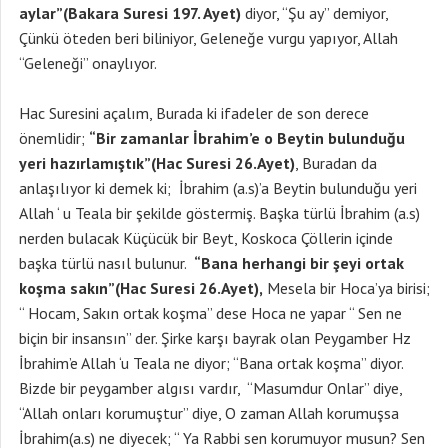
aylar”(Bakara Suresi 197. Ayet)
diyor, “Şu ay” demiyor,
Çünkü öteden beri biliniyor, Geleneğe vurgu yapıyor, Allah
“Geleneği” onaylıyor.
Hac Suresini açalım, Burada ki ifadeler de son derece
önemlidir;
“Bir zamanlar İbrahim’e o Beytin bulunduğu
yeri hazırlamıştık”(Hac Suresi 26.Ayet)
, Buradan da
anlaşılıyor ki demek ki; İbrahim (a.s)’a Beytin bulunduğu yeri
Allah ‘ u Teala bir şekilde göstermiş. Başka türlü İbrahim (a.s)
nerden bulacak Küçücük bir Beyt, Koskoca Çöllerin içinde
başka türlü nasıl bulunur.
“Bana herhangi bir şeyi ortak
koşma sakın”(Hac Suresi 26.Ayet),
Mesela bir Hoca’ya birisi;
“ Hocam, Sakın ortak koşma” dese Hoca ne yapar “ Sen ne
biçin bir insansın” der. Şirke karşı bayrak olan Peygamber Hz
İbrahim’e Allah ‘u Teala ne diyor; “Bana ortak koşma” diyor.
Bizde bir peygamber algısı vardır, “Masumdur Onlar” diye,
“Allah onları korumuştur” diye, O zaman Allah korumuşsa
İbrahim(a.s) ne diyecek; “ Ya Rabbi sen korumuyor musun? Sen