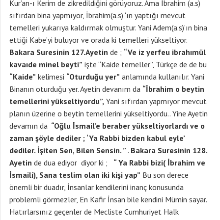
Kur’an-ı Kerim de zikredildiğini görüyoruz. Ama İbrahim (a.s)
sıfırdan bina yapmıyor, İbrahim(a.s) ‘ın yaptığı mevcut
temelleri yukarıya kaldırmak olmuştur. Yani Adem(a.s)’ın bina
ettiği Kabe’yi buluyor ve orada ki temelleri yükseltiyor.
Bakara Suresinin 127.Ayetin
de ;
“
Ve iz yerfeu ibrahımül
kavaıde minel beyti”
işte “Kaide temeller”, Türkçe de de bu
“Kaide”
kelimesi
“Oturduğu yer”
anlamında kullanılır. Yani
Binanın oturduğu yer. Ayetin devanım da
“İbrahim o beytin
temellerini yükseltiyordu”,
Yani sıfırdan yapmıyor mevcut
planın üzerine o beytin temellerini yükseltiyordu.. Yine Ayetin
devamın da
“Oğlu İsmail’e beraber yükseltiyorlardı ve o
zaman şöyle dediler ; ‘Ya Rabbi bizden kabul eyle’
dediler. İşiten Sen, Bilen Sensin. ”
.
Bakara Suresinin 128.
Ayetin
de dua ediyor diyor ki ;
“ Ya Rabbi bizi( İbrahim ve
İsmaili), Sana teslim olan iki kişi yap”
Bu son derece
önemli bir duadır, İnsanlar kendilerini inanç konusunda
problemli görmezler, En Kafir İnsan bile kendini Mümin sayar.
Hatırlarsınız geçenler de Mecliste Cumhuriyet Halk