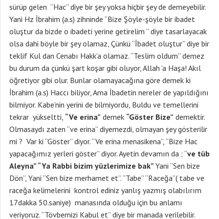
sürüp gelen “Hac” diye bir şey yoksa hiçbir şey de demeyebilir.
Yani Hz İbrahim (a.s) zihninde “Bize Şöyle-şöyle bir ibadet
oluştur da bizde o ibadeti yerine getirelim ” diye tasarlayacak
olsa dahi böyle bir şey olamaz, Çünkü “İbadet oluştur” diye bir
teklif Kul dan Cenabı Hakk’a olamaz. “Teslim oldum” demez
bu durum da çünkü şart koşar gibi oluyor, Allah ‘a Haşa! Akıl
öğretiyor gibi olur. Bunlar olamayacağına göre demek ki
İbrahim (a.s) Haccı biliyor, Ama İbadetin nereler de yapıldığını
bilmiyor. Kabe’nin yerini de bilmiyordu, Buldu ve temellerini
tekrar yükseltti,
“Ve erina”
demek
“Göster Bize”
demektir.
Olmasaydı zaten “ve erina” diyemezdi, olmayan şey gösterilir
mi ? Var ki “Göster” diyor. “Ve erina menasikena”, “Bize Hac
yapacağımız yerleri göster” diyor. Ayetin devamın da ; “
ve tüb
Aleyna” “Ya Rabbi bizim yüzlerimize bak”
Yani “Sen bize
Dön”, Yani “Sen bize merhamet et”. “Tabe” “Raceğa”( tabe ve
raceğa kelimelerini kontrol ediniz yanlış yazmış olabılırım
17dakka 50.saniye) manasında olduğu için bu anlamı
veriyoruz. “Tövbemizi Kabul et” diye bir manada verilebilir.