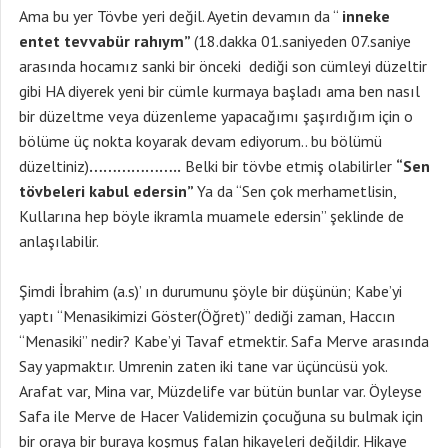
Ama bu yer Tövbe yeri değil. Ayetin devamın da “
inneke
entet tevvabür rahıym”
(18.dakka 01.saniyeden 07.saniye
arasında hocamız sanki bir önceki dediği son cümleyi düzeltir
gibi HA diyerek yeni bir cümle kurmaya başladı ama ben nasıl
bir düzeltme veya düzenleme yapacağımı şaşırdığım için o
bölüme üç nokta koyarak devam ediyorum.. bu bölümü
düzeltiniz)
………………..
Belki bir tövbe etmiş olabilirler
“Sen
tövbeleri kabul edersin”
Ya da “Sen çok merhametlisin,
Kullarına hep böyle ikramla muamele edersin” şeklinde de
anlaşılabilir.
Şimdi İbrahim (a.s)’ ın durumunu şöyle bir düşünün; Kabe’yi
yaptı “Menasikimizi Göster(Öğret)” dediği zaman, Haccın
“Menasiki” nedir? Kabe’yi Tavaf etmektir. Safa Merve arasında
Say yapmaktır. Umrenin zaten iki tane var üçüncüsü yok.
Arafat var, Mina var, Müzdelife var bütün bunlar var. Öyleyse
Safa ile Merve de Hacer Validemizin çocuğuna su bulmak için
bir oraya bir buraya koşmuş falan hikayeleri değildir. Hikaye