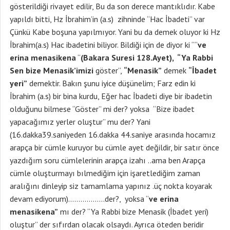
gösterildiği rivayet edilir, Bu da son derece mantıklıdır. Kabe
yapıldı bitti, Hz İbrahim’in (a.s) zihninde “Hac İbadeti” var
Çünkü Kabe boşuna yapılmıyor. Yani bu da demek oluyor ki Hz
İbrahim(a.s) Hac ibadetini biliyor. Bildiği için de diyor ki ““
ve
erina menasikena
“
(Bakara Suresi 128.Ayet), “Ya Rabbi
Sen bize Menasik’imizi
göster”,
“Menasik”
demek
“İbadet
yeri”
demektir. Bakın şunu iyice düşünelim; Farz edin ki
İbrahim (a.s) bir bina kurdu, Eğer hac İbadeti diye bir ibadetin
olduğunu bilmese “Göster” mi der? yoksa “Bize ibadet
yapacağımız yerler oluştur” mu der? Yani
(16.dakka39.saniyeden 16.dakka 44.saniye arasında hocamız
arapça bir cümle kuruyor bu cümle ayet değildir, bir satır önce
yazdığım soru cümlelerinin arapça izahı ..ama ben Arapça
cümle oluşturmayı bılmediğim için işaretlediğim zaman
aralığını dinleyip siz tamamlama yapınız .üç nokta koyarak
devam ediyorum)………………der?, yoksa “
ve erina
menasikena”
mı der? “Ya Rabbi bize Menasik (İbadet yeri)
oluştur” der sıfırdan olacak olsaydı. Ayrıca öteden beridir