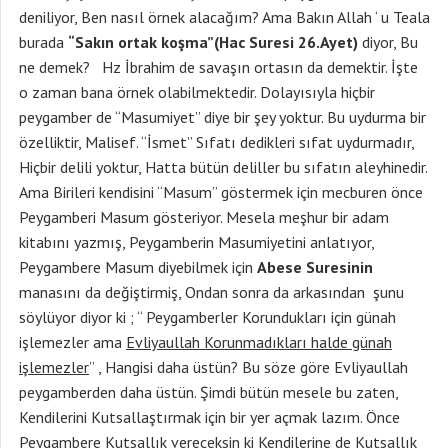
deniliyor, Ben nasıl örnek alacağım? Ama Bakın Allah ‘ u Teala
burada
“Sakın ortak koşma”(Hac Suresi 26.Ayet)
diyor, Bu
ne demek? Hz İbrahim de savaşın ortasın da demektir. İşte
o zaman bana örnek olabilmektedir. Dolayısıyla hiçbir
peygamber de “Masumiyet” diye bir şey yoktur. Bu uydurma bir
özelliktir, Malisef. “İsmet” Sıfatı dedikleri sıfat uydurmadır,
Hiçbir delili yoktur, Hatta bütün deliller bu sıfatın aleyhinedir.
Ama Birileri kendisini “Masum” göstermek için mecburen önce
Peygamberi Masum gösteriyor. Mesela meşhur bir adam
kitabını yazmış, Peygamberin Masumiyetini anlatıyor,
Peygambere Masum diyebilmek için
Abese Suresinin
manasını da değiştirmiş, Ondan sonra da arkasından şunu
söylüyor diyor ki ; “ Peygamberler Korundukları için günah
işlemezler ama
Evliyaullah Korunmadıkları halde günah
işlemezler
” , Hangisi daha üstün? Bu söze göre Evliyaullah
peygamberden daha üstün. Şimdi bütün mesele bu zaten,
Kendilerini Kutsallaştırmak için bir yer açmak lazım. Önce
Peygambere Kutsallık vereceksin ki Kendilerine de Kutsallık