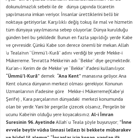
dokunulmazlık sebebi ile de dünya çapında ticaretin
yapılmasına imkan veriyor. İnsanlar ürettiklerini belli bir
noktaya getiriyorlar. Karşılıklı değiş tokuş ile mal ve hizmetin
tüm dünyaya yayılmasına sebep oluyorlar. Dünya kurulduğu
günden beri bu şekildedir. Bunun en fazla yapıldığı yerde Kabe
ve çevresidir. Çünkü Kabe son derece önemli bir mekan. Allah
‘u Teala’nın “Ümmü’l-Kurâ” adını verdiği bir yerdir Mekke-i
Mükerreme. Tevratta Mekke’nin adı “Bekke” diye geçmektedir.
Kur’an-ı Kerim de de Mekke’ ye “Bekke” ifadesi kullanılıyor.
“Ümmü’l-Kurâ”
demek
“Ana Kent”
manasına geliyor. Ana
Kent olunca dünyanın merkezi olması gerekiyor. Konunun
Uzmanlarının ifadesine göre Mekke-i Mükerreme(Kabe’yi
Şerife) , Kara parçalarının dünyadaki merkezi konumunda
olan bir yerdir. Yani bir pergelle çizecek olsanız, Pergelin bir
ucunu Kabe’nin olduğu yere koyacaksınız.
Al-i İmran
Suresinin 96. Ayetinde
Allah’ u Teala şöyle buyuruyor;
”İnne
evvele beytiv vüdıa linnasi lellezı bi bekkete mübarakev
ve hüdel lil alemın”, “İnsanlar için konan, yapılan ilk