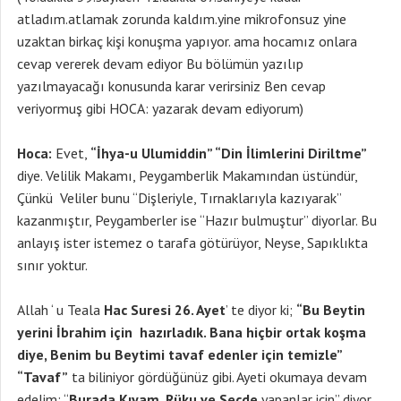
atladım.atlamak zorunda kaldım.yine mikrofonsuz yine
uzaktan birkaç kişi konuşma yapıyor. ama hocamız onlara
cevap vererek devam ediyor Bu bölümün yazılıp
yazılmayacağı konusunda karar verirsiniz Ben cevap
veriyormuş gibi HOCA: yazarak devam ediyorum)
Hoca:
Evet,
“İhya-u Ulumiddin” “Din İlimlerini Diriltme”
diye. Velilik Makamı, Peygamberlik Makamından üstündür,
Çünkü Veliler bunu “Dişleriyle, Tırnaklarıyla kazıyarak”
kazanmıştır, Peygamberler ise “Hazır bulmuştur” diyorlar. Bu
anlayış ister istemez o tarafa götürüyor, Neyse, Sapıklıkta
sınır yoktur.
Allah ‘ u Teala
Hac Suresi 26. Ayet
’ te diyor ki;
“Bu Beytin
yerini İbrahim için hazırladık. Bana hiçbir ortak koşma
diye, Benim bu Beytimi tavaf edenler için temizle”
“Tavaf”
ta biliniyor gördüğünüz gibi. Ayeti okumaya devam
edelim; “
Burada Kıyam, Rüku ve Secde
yapanlar için” diyor