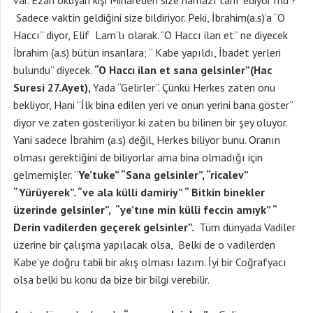
var. Ezan okuyan kişi Minareden size namazı tarif ediyor mu ?
Sadece vaktin geldiğini size bildiriyor. Peki, İbrahim(a.s)’a “O
Haccı” diyor, Elif Lam’lı olarak. “O Haccı ilan et” ne diyecek
İbrahim (a.s) bütün insanlara; “ Kabe yapıldı, İbadet yerleri
bulundu” diyecek.
“O Haccı ilan et sana gelsinler”(Hac
Suresi 27.Ayet),
Yada “Gelirler”. Çünkü Herkes zaten onu
bekliyor, Hani “İlk bina edilen yeri ve onun yerini bana göster”
diyor ve zaten gösteriliyor ki zaten bu bilinen bir şey oluyor.
Yani sadece İbrahim (a.s) değil, Herkes biliyor bunu. Oranın
olması gerektiğini de biliyorlar ama bina olmadığı için
gelmemişler. “
Ye’tuke” “Sana gelsinler”, “ricalev”
“Yürüyerek”. “ve ala külli damiriy” “ Bitkin binekler
üzerinde gelsinler”, “ye’tıne min külli feccin amıyk” “
Derin vadilerden geçerek gelsinler”.
Tüm dünyada Vadiler
üzerine bir çalışma yapılacak olsa, Belki de o vadilerden
Kabe’ye doğru tabii bir akış olması lazım. İyi bir Coğrafyacı
olsa belki bu konu da bize bir bilgi verebilir.