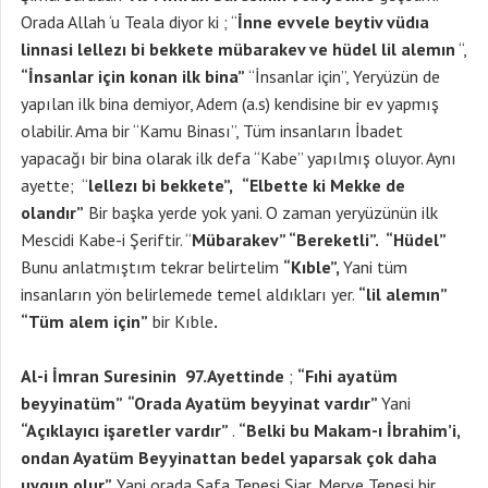
Orada Allah ‘u Teala diyor ki ; “
İnne evvele beytiv vüdıa
linnasi lellezı bi bekkete mübarakev ve hüdel lil alemın
“,
“İnsanlar için konan ilk bina”
“İnsanlar için”, Yeryüzün de
yapılan ilk bina demiyor, Adem (a.s) kendisine bir ev yapmış
olabilir. Ama bir “Kamu Binası”, Tüm insanların İbadet
yapacağı bir bina olarak ilk defa “Kabe” yapılmış oluyor. Aynı
ayette; “
lellezı bi bekkete”,
“Elbette ki Mekke de
olandır”
Bir başka yerde yok yani. O zaman yeryüzünün ilk
Mescidi Kabe-i Şeriftir. “
Mübarakev” “Bereketli”. “Hüdel”
Bunu anlatmıştım tekrar belirtelim
“Kıble”,
Yani tüm
insanların yön belirlemede temel aldıkları yer.
“lil alemın”
“Tüm alem için”
bir Kıble
.
Al-i İmran Suresinin 97.Ayettinde
;
“Fıhi ayatüm
beyyinatüm”
“Orada Ayatüm beyyinat vardır”
Yani
“Açıklayıcı işaretler vardır”
.
“Belki bu Makam-ı İbrahim’i,
ondan Ayatüm Beyyinattan bedel yaparsak çok daha
uygun olur”
Yani orada Safa Tepesi Şiar, Merve Tepesi bir