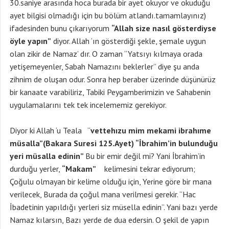
30.saniye arasında hoca burada bir ayet okuyor ve okuduğu
ayet bilgisi olmadığı için bu bölüm atlandı.tamamlayınız)
ifadesinden bunu çıkarıyorum
“Allah size nasıl gösterdiyse
öyle yapın”
diyor. Allah ‘ın gösterdiği şekle, şemale uygun
olan zikir de Namaz’ dır. O zaman “Yatsıyı kılmaya orada
yetişemeyenler, Sabah Namazını beklerler” diye şu anda
zihnim de oluşan odur. Sonra hep beraber üzerinde düşünürüz
bir kanaate varabiliriz, Tabiki Peygamberimizin ve Sahabenin
uygulamalarını tek tek incelememiz gerekiyor.
Diyor ki Allah ‘u Teala “
vettehızu mim mekami ibrahıme
müsalla”(Bakara Suresi 125.Ayet) “İbrahim’in bulunduğu
yeri müsalla edinin”
Bu bir emir değil mi? Yani İbrahim’in
durduğu yerler,
“Makam”
kelimesini tekrar ediyorum;
Çoğulu olmayan bir kelime olduğu için, Yerine göre bir mana
verilecek, Burada da çoğul mana verilmesi gerekir. “Hac
İbadetinin yapıldığı yerleri siz müsella edinin”. Yani bazı yerde
Namaz kılarsın, Bazı yerde de dua edersin. O şekil de yapın