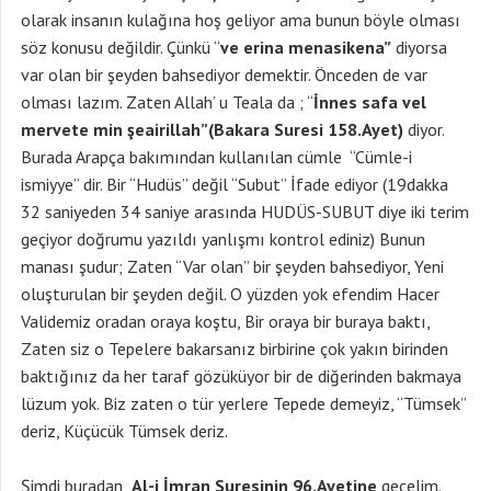
olarak insanın kulağına hoş geliyor ama bunun böyle olması
söz konusu değildir. Çünkü “
ve erina menasikena”
diyorsa
var olan bir şeyden bahsediyor demektir. Önceden de var
olması lazım. Zaten Allah’ u Teala da ; “
İnnes safa vel
mervete min şeairillah”(Bakara Suresi 158.Ayet)
diyor.
Burada Arapça bakımından kullanılan cümle “Cümle-i
ismiyye” dir. Bir “Hudüs” değil “Subut” İfade ediyor (19dakka
32 saniyeden 34 saniye arasında HUDÜS-SUBUT diye iki terim
geçiyor doğrumu yazıldı yanlışmı kontrol ediniz) Bunun
manası şudur; Zaten “Var olan” bir şeyden bahsediyor, Yeni
oluşturulan bir şeyden değil. O yüzden yok efendim Hacer
Validemiz oradan oraya koştu, Bir oraya bir buraya baktı,
Zaten siz o Tepelere bakarsanız birbirine çok yakın birinden
baktığınız da her taraf gözüküyor bir de diğerinden bakmaya
lüzum yok. Biz zaten o tür yerlere Tepede demeyiz, “Tümsek”
deriz, Küçücük Tümsek deriz.
Şimdi buradan
Al-i İmran Suresinin 96.Ayetine
geçelim.