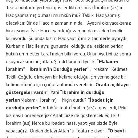
Teala bunların yerlerini gösterdikten sonra İbrahim (a.s)’ın
Hac yapmamış olması mümkün mü? Tabi ki Hac yapmış
olacaktır. Bir de Haccın zamanının da Ayetini okuyacaksınız
biraz sonra, İşte Haccı yapıldığı zaman da eskiden beridir
biliniyordu. Şu anda bizim Hac yaptığımız tarihlerle aynıydı.
Kurbanın Hac ile aynı günlerde olduğu da eskiden beridir
bütün ümmetler tarafından biliniyordu. Onun Ayetini az sonra
okuyacaksınız inşallah. Şimdi burada diyor ki
“Makam-ı
İbrahim”
“İbrahim’in Durduğu yerler
” , “Makam” Kelimesi
Tekili-Çoğulu olmayan bir kelime olduğu için yerine göre bir
kelime olduğu için çoğul anlamda verebilir. “
Orada açıklayıcı
göstergeler vardır”
. Yani
“İbrahim’in durduğu
yerler
(Makam-ı İbrahim)” Niçin durdu?
“İbadet için
durduğu yerler”
. Allah ‘u Teala İbrahim(a.s)’a gösterdi, Peki
biz nasıl öğreneceğiz? Allah bize de gösterecek eğil ki !
İbrahim (a.s) Nerde bu ibadeti nasıl yaptıysa bizde öyle
yapacağız. Ondan dolayı Allah ‘ u Teala ne diyor ;
“O beyti