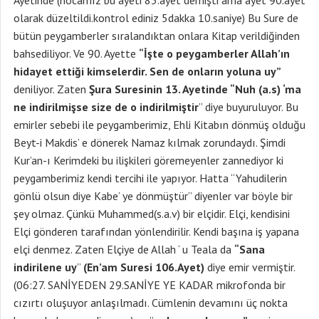
Ayetinde (hocamız bu ayeti 83.ayet demişti ama ayet 90.ayet
olarak düzeltildi.kontrol ediniz 5dakka 10.saniye) Bu Sure de
bütün peygamberler sıralandıktan onlara Kitap verildiğinden
bahsediliyor. Ve 90. Ayette
“İşte o peygamberler Allah’ın
hidayet ettiği kimselerdir. Sen de onların yoluna uy”
deniliyor. Zaten
Şura Suresinin 13. Ayetinde “Nuh (a.s) ‘ma
ne indirilmişse size de o indirilmiştir
” diye buyuruluyor. Bu
emirler sebebi ile peygamberimiz, Ehli Kitabın dönmüş olduğu
Beyt-i Makdis’ e dönerek Namaz kılmak zorundaydı. Şimdi
Kur’an-ı Kerimdeki bu ilişkileri göremeyenler zannediyor ki
peygamberimiz kendi tercihi ile yapıyor. Hatta “Yahudilerin
gönlü olsun diye Kabe’ ye dönmüştür” diyenler var böyle bir
şey olmaz. Çünkü Muhammed(s.a.v) bir elçidir. Elçi, kendisini
Elçi gönderen tarafından yönlendirilir. Kendi başına iş yapana
elçi denmez. Zaten Elçiye de Allah ‘ u Teala da
“Sana
indirilene uy
”
(En’am Suresi 106.Ayet)
diye emir vermiştir.
(06:27. SANİYEDEN 29.SANİYE YE KADAR mikrofonda bir
cızırtı oluşuyor anlaşılmadı. Cümlenin devamını üç nokta