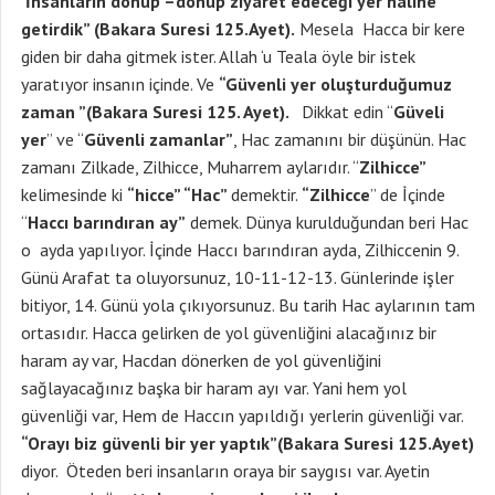
İnsanların dönüp –dönüp ziyaret edeceği yer haline
getirdik” (Bakara Suresi 125.Ayet).
Mesela Hacca bir kere
giden bir daha gitmek ister. Allah ‘u Teala öyle bir istek
yaratıyor insanın içinde. Ve
“Güvenli yer oluşturduğumuz
zaman ”(Bakara Suresi 125. Ayet).
Dikkat edin “
Güveli
yer
” ve “
Güvenli zamanlar”
, Hac zamanını bir düşünün. Hac
zamanı Zilkade, Zilhicce, Muharrem aylarıdır. “
Zilhicce”
kelimesinde ki
“hicce” “Hac”
demektir.
“Zilhicce
” de İçinde
“
Haccı barındıran ay”
demek. Dünya kurulduğundan beri Hac
o ayda yapılıyor. İçinde Haccı barındıran ayda, Zilhiccenin 9.
Günü Arafat ta oluyorsunuz, 10-11-12-13. Günlerinde işler
bitiyor, 14. Günü yola çıkıyorsunuz. Bu tarih Hac aylarının tam
ortasıdır. Hacca gelirken de yol güvenliğini alacağınız bir
haram ay var, Hacdan dönerken de yol güvenliğini
sağlayacağınız başka bir haram ayı var. Yani hem yol
güvenliği var, Hem de Haccın yapıldığı yerlerin güvenliği var.
“Orayı biz güvenli bir yer yaptık”(Bakara Suresi 125.Ayet)
diyor. Öteden beri insanların oraya bir saygısı var. Ayetin