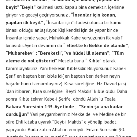
beyit” “Beyit”
kelimesi üstü kapalı bina demektir. İçerisine
giriyor ve geceyi geçiriyorsunuz .
“İnsanlar için konan,
yapılan ilk beyit” , “
İnsanlar için” ifadesi olunca bir kamu
binası olduğu anlaşılıyor. Kişi kendisi için de yapar bir de
İnsanlar içinde yapar, Muhakkak Kabe yeryüzünün ilk vakıf
binasıdır. Ayetin devamın da
“ Elbette ki Bekke de olandır”,
“Mubarekev”
; “Bereketli”,
“
ve hüdel lil alemın”
;
“Tüm
aleme de yol gösterici”
Mesela bunu
“ Kıble”
olarak
tanımlayabiliriz. Yani herkesin Kıblesidir. Biliyorsunuz Kabe-i
Şerif en baştan beri kıble idi( en baştan beri derken neyin
başıdır bunu tamamlayınız). Kısa süreliğine Hz Davud (a.s)
‘dan itibaren, Kısa süreliğine “Beyti Makdis” kıble oldu. Daha
sonra Kıble tekrar Kabe-i Şerife döndü. Allah ‘ u Teala
Bakara Suresinin 143. Ayetinde
;
”Senin şu ana kadar
durduğun”
Yani peygamberimiz Mekke de ve Medine de bir
süre Ehli kitaba uyarak “Beyt-i Maktis” e yönelip ibadet
yapıyordu. Buda zaten Allah’ın emriydi . En’am Suresinin 90.