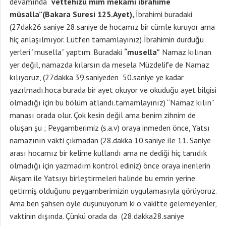
devamında “
vettehızu mim mekami ibrahıme
müsalla”(Bakara Suresi 125.Ayet),
İbrahimi buradaki
(27dak26 saniye 28.saniye de hocamız bir cümle kuruyor ama
hiç anlaşılmıyor. Lütfen tamamlayınız) İbrahimin durduğu
yerleri “musella” yaptım. Buradaki
“musella”
Namaz kılınan
yer değil, namazda kılarsın da mesela Müzdelife de Namaz
kılıyoruz, (27dakka 39.saniyeden 50.saniye ye kadar
yazılmadı.hoca burada bir ayet okuyor ve okuduğu ayet bilgisi
olmadığı için bu bölüm atlandı.tamamlayınız) “Namaz kılın”
manası orada olur. Çok kesin değil ama benim zihnim de
oluşan şu ; Peygamberimiz (s.a.v) oraya inmeden önce, Yatsı
namazının vakti çıkmadan (28.dakka 10.saniye ile 11. Saniye
arası hocamız bir kelime kullandı ama ne dediği hiç tanıdık
olmadığı için yazmadım kontrol ediniz) önce oraya inenlerin
Akşam ile Yatsıyı birleştirmeleri halinde bu emrin yerine
getirmiş olduğunu peygamberimizin uygulamasıyla görüyoruz.
Ama ben şahsen öyle düşünüyorum ki o vakitte gelemeyenler,
vaktinin dışında. Çünkü orada da (28.dakka28.saniye