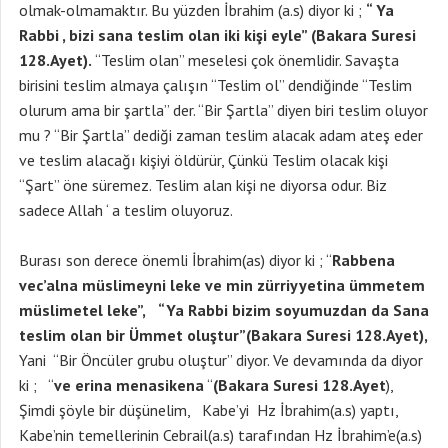
olmak-olmamaktır. Bu yüzden İbrahim (a.s) diyor ki ;
“ Ya
Rabbi , bizi sana teslim olan iki kişi eyle” (Bakara Suresi
128.Ayet).
“Teslim olan” meselesi çok önemlidir. Savaşta
birisini teslim almaya çalışın “Teslim ol” dendiğinde “Teslim
olurum ama bir şartla” der. “Bir Şartla” diyen biri teslim oluyor
mu ? “Bir Şartla” dediği zaman teslim alacak adam ateş eder
ve teslim alacağı kişiyi öldürür, Çünkü Teslim olacak kişi
“Şart” öne süremez. Teslim alan kişi ne diyorsa odur. Biz
sadece Allah ‘ a teslim oluyoruz.
Burası son derece önemli İbrahim(as) diyor ki ; “
Rabbena
vec’alna müslimeyni leke ve min zürriyyetina ümmetem
müslimetel leke”,
“Ya Rabbi bizim soyumuzdan da Sana
teslim olan bir Ümmet oluştur”(Bakara Suresi 128.Ayet),
Yani “Bir Öncüler grubu oluştur” diyor. Ve devamında da diyor
ki ; “
ve erina menasikena
“
(Bakara Suresi 128.Ayet
),
Şimdi şöyle bir düşünelim, Kabe’yi Hz İbrahim(a.s) yaptı,
Kabe’nin temellerinin Cebrail(a.s) tarafından Hz İbrahim’e(a.s)