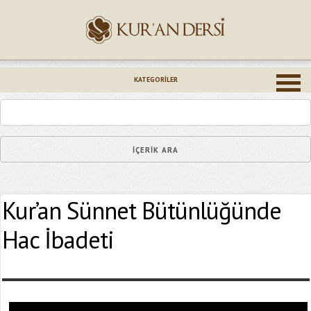
İsminiz (*)
KATEGORILER
Epostanız (*)
Kur’an Sünnet Bütünlüğünde
Yaşadığınız Hatanın Ayrıntıları
Hac İbadeti
Bağlantıyı Gönderin