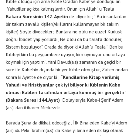
Kıble olduğu için ama Kıble Oradan Kabe’ ye döndüğü an
Yahudiler açıkta kalmışlardır. Onun için Allah ‘ u Teala
Bakara Suresinin 142. Ayetin
de diyor ki ; “ Bu insanlardan
bir takım zavallı kişiler(Akıllarını kullanmayan bir takım
kişiler) Şöyle diyecekler; ‘Bunlara ne oldu ne güzel Kudüs’e
doğru İbadet yapıyorlardı, Ne oldu da bu tarafa döndüler,
Sistem bozuluyor”. Orada da diyor ki Allah ‘u Teala “ Ben bu
Kıbleyi kim bu peygambere uyuyor, kim uymuyor onu ortaya
koymak için yaptım”. Yani Davud(a.s) zamanın da geçici bir
süre ile Kabe’nin dışında bir yer Kıble olmuştur, Zaten ondan
sonra ki Ayette de diyor ki ;
“Kendilerine Kitap verilmiş
Yahudi ve Hristiyanlar çok iyi biliyor ki Kıblenin Kabe
olması Rableri tarafından ortaya konmuş bir gerçektir”
(Bakara Suresi 144.Ayet)
Dolayısıyla Kabe-i Şerif Adem
(a.s)’ dan itibaren Merkezdir.
Burada Şuna da dikkat edeceğiz , İlk Bina eden Kabe’yi Adem
(a.s) idi. Peki İbrahim(a.s)’ da Kabe’yi bina eden ilk kişi olarak