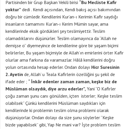
Partisinden bir Grup Başkan Vekili birisi
“Bu Mecliste Kafir
yoktur”
dedi . Kendi açısından, Kendi bakış açısı bakımından
doğru bir cümledir. Kendilerini Kur’an-ı Kerimin Kafir saydığı
insanların tamamını Kur’an-ı Kerim Mümin sayar, ama
kendilerinde eksik gördükleri şey teslimiyettir. Teslim
olamadıklarını düşünürler. Teslim olamayınca da “Allah ne
demişse o” diyemeyince de kendilerine göre bir yaşam biçimi
belirlerler, Bu yaşam biçimiyle de Allah’ın emirlerini örter Kafir
olurlar ama farkına da varamazlar. Hâlâ kendilerini doğru
yolun ortasında hesap ederler. Ondan dolayı
Hicr Suresinin
2. Ayetin
de, Allah’ u Teala Kafirlerin özelliğini şu şekil de
ifade eder ;
“ İnkâr edenler zaman zaman, keşke biz de
Müslüman olsaydık, diye arzu ederler”,
Yani “O Kafirler
çoğu zaman şunu canı gönülden, içten isterler; Keşke teslim
olabilsek” Çünkü kendilerini Müslüman saydıkları için
kendilerinde ki problemin teslim olma problemi olarak
düşünüyorlar. Ondan dolayı da size şunu söylerler “Keşke
bizde yapabilsek” gibi, Yap Ne mani var? İşte problem teslim