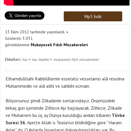
Mp3 İndir
13 Ekim 2012 tarihinde yayınlandı.
Gösterim:
3.031
görüntülenme
Mukayeseli Fıkıh Müzakereleri
Etiketleri:
>
>
hac
hac ibadeti
mukayeseli fıkıh müzakereleri
Elhamdülillahi Rabbilâlemin esselatü vesselamü alâ resulina
Muhammedin ve alâ alihi ve sahbihi ecmain.
Biliyorsunuz şimdi Zilkadenin sonlarındayız. Önümüzdeki
birkaç gün içerisinde Zilhicce Ayı başlayacak. Zilhicce, Zilkade
ve Muharrem bu üç ay Dünya kurulduğu andan itibaren
Tövbe
Suresi 36.
Ayette Allah ’u Teala’nın bildirdiğine göre “Haram
Aylar” dır. O Aylarda İnsanların dokunulmazlıkları var. Bu