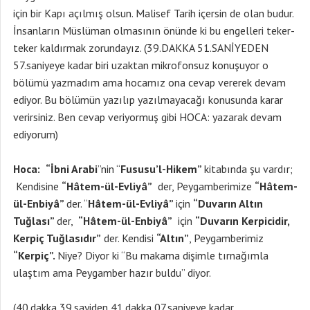
için bir Kapı açılmış olsun. Malisef Tarih içersin de olan budur.
İnsanların Müslüman olmasının önünde ki bu engelleri teker-
teker kaldırmak zorundayız. (39.DAKKA 51.SANİYEDEN
57.saniyeye kadar biri uzaktan mikrofonsuz konuşuyor o
bölümü yazmadım ama hocamız ona cevap vererek devam
ediyor. Bu bölümün yazılıp yazılmayacağı konusunda karar
verirsiniz. Ben cevap veriyormuş gibi HOCA: yazarak devam
ediyorum)
Hoca:
“İbni Arabi
”nin “
Fususu’l-Hikem”
kitabında şu vardır;
Kendisine
“Hâtem-ül-Evliyâ”
der, Peygamberimize
“Hâtem-
ül-Enbiyâ”
der. “
Hâtem-ül-Evliyâ”
için
“Duvarın Altın
Tuğlası”
der,
“Hâtem-ül-Enbiyâ”
için
“Duvarın Kerpicidir,
Kerpiç Tuğlasıdır”
der. Kendisi
“Altın”
, Peygamberimiz
“Kerpiç”.
Niye? Diyor ki “Bu makama dişimle tırnağımla
ulaştım ama Peygamber hazır buldu” diyor.
(40.dakka 39.sayiden 41.dakka 07.saniyeye kadar