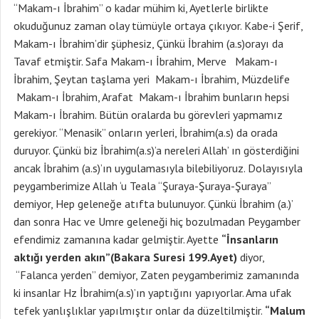
“Makam-ı İbrahim” o kadar mühim ki, Ayetlerle birlikte
okuduğunuz zaman olay tümüyle ortaya çıkıyor. Kabe-i Şerif,
Makam-ı İbrahim’dir şüphesiz, Çünkü İbrahim (a.s)orayı da
Tavaf etmiştir. Safa Makam-ı İbrahim, Merve Makam-ı
İbrahim, Şeytan taşlama yeri Makam-ı İbrahim, Müzdelife
Makam-ı İbrahim, Arafat Makam-ı İbrahim bunların hepsi
Makam-ı İbrahim. Bütün oralarda bu görevleri yapmamız
gerekiyor. “Menasik” onların yerleri, İbrahim(a.s) da orada
duruyor. Çünkü biz İbrahim(a.s)’a nereleri Allah’ ın gösterdiğini
ancak İbrahim (a.s)’ın uygulamasıyla bilebiliyoruz. Dolayısıyla
peygamberimize Allah ‘u Teala “Şuraya-Şuraya-Şuraya”
demiyor, Hep geleneğe atıfta bulunuyor. Çünkü İbrahim (a.)’
dan sonra Hac ve Umre geleneği hiç bozulmadan Peygamber
efendimiz zamanına kadar gelmiştir. Ayette
“İnsanların
aktığı yerden akın”(Bakara Suresi 199.Ayet)
diyor,
“Falanca yerden” demiyor, Zaten peygamberimiz zamanında
ki insanlar Hz İbrahim(a.s)’ın yaptığını yapıyorlar. Ama ufak
tefek yanlışlıklar yapılmıştır onlar da düzeltilmiştir.
“Malum