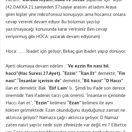
(42.DAKKA 21.saniyeden 37.sayiye arasını atladım. Araya
giren kişiler yine mikrofonsuz konuşuyor. ama hocamız onlara
cevap vererek devam ediyor Bu bölümün yazılıp
yazılmayacağı konusunda karar verirsiniz Ben cevap
veriyormuş gibi HOCA: yazarak devam ediyorum)
Hoca: …….İbadet için geliyor, Birkaç gün ibadet yapıp dönüyor.
Ayeti okumaya devam edelim ; “
Ve ezzin fin nasi bil
hacci”(Hac Suresi 27.Ayet).
“Ezzin”
“İlan Et”
demektir,
“Fin
nasi” “İnsanlar içerisin de”
demektir,
“Bil hacci” “O Haccı”
ilan et demektir. Bak
‘Elif Lam’
lı. Şimdi bu ifade son derece
önemlidir. Yani ifadenin tarzı çok önemli. “İnsanların içerisinde
Haccı ilan et”,
“Ezzin”
kelimesi
“Ezan”
kelimesi ile aynı
kökten gelmektedir. Ezan okunduğunu duyduğunuz zaman ne
aklınıza geliyor? Namaza çağrı aklınıza geliyor. O Namaz
zaten nasıl yapılır nedir sizin zihninizde var değil mi ? Elbette