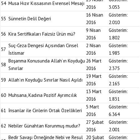
54
Musa Hızır Kıssasının Evrensel Mesajı
2016
3.053
16 Nisan
Gösterim:
55
Sünnetin Delil Değeri
2016
2.010
9 Nisan
Gösterim:
56
Kira Sertifikaları Faizsiz Ürün mü?
2016
1.802
Suç-Ceza Dengesi Açısından Cinsel
2 Nisan
Gösterim:
57
İstismar
2016
1.985
Boşanma Konusunda Allah’ın Koyduğu
26 Mart
Gösterim:
58
Sınırlar
2016
2.375
19 Mart
Gösterim:
59
Allah’ın Koyduğu Sınırlar Nasıl Aşıldı
2016
2.165
13 Mart
Gösterim:
60
Muhsana, Kadına Pozitif Ayrımcılık
2016
1.831
5 Mart
Gösterim:
61
İnsanlar ile Cinlerin Ortak Özellikleri
2016
6.364
27 Şubat
Gösterim:
62
Nebiler Günahtan Korunmuş mudur?
2016
2.001
Bedir Savaşı Örneğinde Nebi ve Resul
20 Şubat
Gösterim: