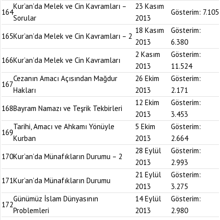
Kur’an’da Melek ve Cin Kavramları –
23 Kasım
164
Gösterim:
7.105
Sorular
2013
18 Kasım
Gösterim:
165
Kur’an’da Melek ve Cin Kavramları – 2
2013
6.380
2 Kasım
Gösterim:
166
Kur’an’da Melek ve Cin Kavramları
2013
11.524
Cezanın Amacı Açısından Mağdur
26 Ekim
Gösterim:
167
Hakları
2013
2.171
12 Ekim
Gösterim:
168
Bayram Namazı ve Teşrik Tekbirleri
2013
3.453
Tarihi, Amacı ve Ahkamı Yönüyle
5 Ekim
Gösterim:
169
Kurban
2013
2.664
28 Eylül
Gösterim:
170
Kur’an’da Münafıkların Durumu – 2
2013
2.993
21 Eylül
Gösterim:
171
Kur’an’da Münafıkların Durumu
2013
3.275
Günümüz İslam Dünyasının
14 Eylül
Gösterim:
172
Problemleri
2013
2.980