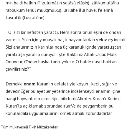
min ba’di halkın fî zulumâtin selâs(selâsin), zâlikumullâhu
rabbukum lehul mulk(mulku), lâ ilâhe illâ huve, fe ennâ
tusrafûn(tusrafûne).
“ O, sizi bir nefisten yarattı. Hem sonra onun eşini de ondan
var etti. Sizin için yumuşak başlı hayvanlardan
sekiz eş
indirdi.
Sizi analarınızın karınlarında üç karanlık içinde yaratılıştan
yaratılışa yaratıp duruyor. İşte Rabbiniz Allah O’dur. Mülk
O’nundur, O’ndan başka tanrı yoktur. O halde nasıl haktan
çevrilirsiniz?”
Demekki
enam
Kuran’ın delaletiyle koyun , keçi , sığır ve
devedir.Eğer bu ayetler yeterince incelenseydi enamın içine
hangi hayvanların gireceğini bilirlerdi.Alimler Kuran’ı Kerim’i
Kuran’la açıklamak zorundadırlar.Ve de peygamberin bu
konulardaki uygulamalarını örnek almak zorundadırlar.
Tüm Mukayeseli Fıkıh Müzakereleri