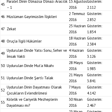
Paralel Dinin Olmazsa Olmazı Aracılık
13 Ağustos
Gösterim:
45
– 1
2016
2.112
2 Temmuz
Gösterim:
46
Müslüman Gayrimüslim İlişkileri
2016
2.852
25 Haziran
Gösterim:
47
Zekat
2016
1.854
18 Haziran
Gösterim:
48
Oruçla İlgili Hükümler
2016
2.384
Uydurulan Dinde Yatsı Sonu, Seher ve
4 Haziran
Gösterim:
49
İmsak Vakti
2016
3.126
28 Mayıs
Gösterim:
50
Uydurulan Dinde Mut’a Nikahı
2016
1.985
21 Mayıs
Gösterim:
51
Uydurulan Dinde Şartlı Talak
2016
3.841
Uydurulan Dinin Dayatması Olarak
7 Mayıs
Gösterim:
52
Çocukların Evlendirilmesi
2016
4.142
Kölelik ve Cariyelik Mezheplerin
30 Nisan
Gösterim:
53
Dayatması mı?
2016
2.467
23 Nisan
Gösterim: