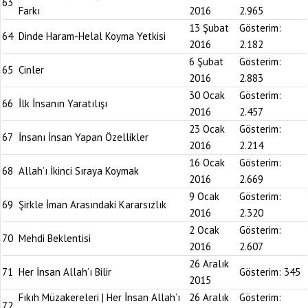
63
Farkı
2016
2.965
13 Şubat
Gösterim:
64
Dinde Haram-Helal Koyma Yetkisi
2016
2.182
6 Şubat
Gösterim:
65
Cinler
2016
2.883
30 Ocak
Gösterim:
66
İlk İnsanın Yaratılışı
2016
2.457
23 Ocak
Gösterim:
67
İnsanı İnsan Yapan Özellikler
2016
2.214
16 Ocak
Gösterim:
68
Allah’ı İkinci Sıraya Koymak
2016
2.669
9 Ocak
Gösterim:
69
Şirkle İman Arasındaki Kararsızlık
2016
2.320
2 Ocak
Gösterim:
70
Mehdi Beklentisi
2016
2.607
26 Aralık
71
Her İnsan Allah’ı Bilir
Gösterim:
345
2015
Fıkıh Müzakereleri | Her İnsan Allah’ı
26 Aralık
Gösterim:
72