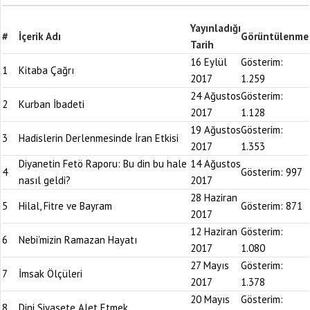
Yayınladığı
#
İçerik Adı
Görüntülenme
Tarih
16 Eylül
Gösterim:
1
Kitaba Çağrı
2017
1.259
24 Ağustos
Gösterim:
2
Kurban İbadeti
2017
1.128
19 Ağustos
Gösterim:
3
Hadislerin Derlenmesinde İran Etkisi
2017
1.353
Diyanetin Fetö Raporu: Bu din bu hale
14 Ağustos
4
Gösterim:
997
nasıl geldi?
2017
28 Haziran
5
Hilal, Fitre ve Bayram
Gösterim:
871
2017
12 Haziran
Gösterim:
6
Nebi’mizin Ramazan Hayatı
2017
1.080
27 Mayıs
Gösterim:
7
İmsak Ölçüleri
2017
1.378
20 Mayıs
Gösterim:
8
Dini Siyasete Alet Etmek