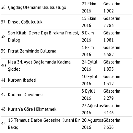
22 Ekim
Gösterim:
36
Çağdaş Ulemanın Usulsüzlüğü
2016
1.902
15 Ekim
Gösterim:
37
Dinsel Çoğulculuk
2016
2.783
Son Kitabı Devre Dışı Bırakma Projesi,
8 Ekim
Gösterim:
38
Dialog
2016
1.981
1 Ekim
Gösterim:
39
Fıtrat Zemininde Buluşma
2016
3.582
Nisa 34. Ayet Bağlamında Kadına
24 Eylül
Gösterim:
40
Şiddet
2016
1.835
10 Eylül
Gösterim:
41
Kurban İbadeti
2016
1.312
3 Eylül
Gösterim:
42
Kadının Dövülmesi
2016
2.279
27 Ağustos
Gösterim:
43
Kur’an’a Göre Hükmetmek
2016
4.146
15 Temmuz Darbe Gecesine Kurani Bir
20 Ağustos
Gösterim:
44
Bakış
2016
2.636