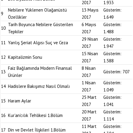
2017
1.933
Nebilere Yüklenen Olağanüstü
13 Mayıs
Gösterim:
9
Özellikler
2017
1.649
Tarih Boyunca Nebilere Gösterilen
6 Mayıs
Gösterim:
10
Tepkiler
2017
1.488
29 Nisan
Gösterim:
11
Yanlış Şeriat Algısı Suç ve Ceza
2017
1.947
15 Nisan
Gösterim:
12
Kapitalizmin Sonu
2017
1.588
Faiz Bağlamında Modern Finansal
8 Nisan
13
Gösterim:
707
Ürünler
2017
1 Nisan
Gösterim:
14
Hadislere Bakışımız Nasıl Olmalı
2017
1.049
25 Mart
Gösterim:
15
Haram Aylar
2017
1.041
20 Mart
Gösterim:
16
Kur’an’cılık Tehlikesi 1.Bölüm
2017
1.114
11 Mart
Gösterim:
17
Din ve Devlet İlişkileri 1.Bölüm