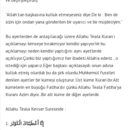
ve beşîr(beşîrun).
“Allah’tan başkasına kulluk etmeyesiniz diye.De ki : Ben de
sizin için ondan yana gönderilen bir uyarıcı ve bir müjdeciyim.”
Bu ayerlerden de anlaşılacağı üzere Allahu Teala Kuran’ı
açıklamayı kimseye bırakmıyor kendisi yapıyor.Ve bu
açıklamayı neden kendisi yaptığını aynı ayetlerde
açıklıyor.Çünkü biz yaptığımız her ibadeti Allah’a ederiz , o
istediği için yaparız.Eğer başkası açıklasaydı onun adına
kulluk etmiş olurduk bu da şirk olurdu.Muhkemül fussilet
denilen ayetler bir kümeyi oluşturur. Üst küme Kuran’dır.Alt
kümelerin en büyüğü Fatiha’dır çünkü Allahu Teala Fatiha’ya
Kuranı Azim diyor..Bir alt küme de diğer ayelerdir.
Allahu Teala Kevser Suresinde :
إِنَّا أَعْطَيْنَاكَ الْكَوْثَرَ