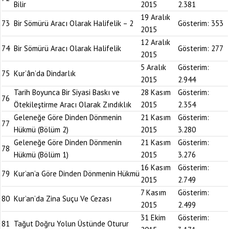
Bilir
2015
2.381
19 Aralık
73
Bir Sömürü Aracı Olarak Halifelik – 2
Gösterim:
353
2015
12 Aralık
74
Bir Sömürü Aracı Olarak Halifelik
Gösterim:
277
2015
5 Aralık
Gösterim:
75
Kur’ân’da Dindarlık
2015
2.944
Tarih Boyunca Bir Siyasi Baskı ve
28 Kasım
Gösterim:
76
Ötekileştirme Aracı Olarak Zındıklık
2015
2.354
Geleneğe Göre Dinden Dönmenin
21 Kasım
Gösterim:
77
Hükmü (Bölüm 2)
2015
3.280
Geleneğe Göre Dinden Dönmenin
21 Kasım
Gösterim:
78
Hükmü (Bölüm 1)
2015
3.276
16 Kasım
Gösterim:
79
Kur’an’a Göre Dinden Dönmenin Hükmü
2015
2.749
7 Kasım
Gösterim:
80
Kur’an’da Zina Suçu Ve Cezası
2015
2.499
31 Ekim
Gösterim:
81
Tağut Doğru Yolun Üstünde Oturur