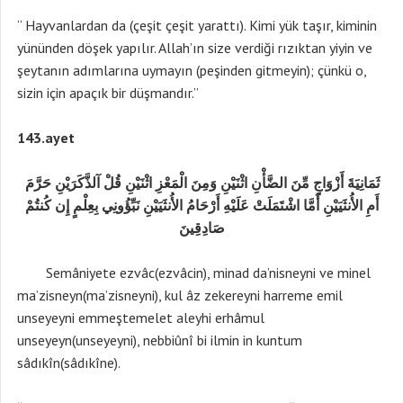
“ Hayvanlardan da (çeşit çeşit yarattı). Kimi yük taşır, kiminin
yününden döşek yapılır. Allah’ın size verdiği rızıktan yiyin ve
şeytanın adımlarına uymayın (peşinden gitmeyin); çünkü o,
sizin için apaçık bir düşmandır.”
143.ayet
ثَمَانِيَةَ أَزْوَاجٍ مِّنَ الضَّأْنِ اثْنَيْنِ وَمِنَ الْمَعْزِ اثْنَيْنِ قُلْ آلذَّكَرَيْنِ حَرَّمَ
أَمِ الأُنثَيَيْنِ أَمَّا اشْتَمَلَتْ عَلَيْهِ أَرْحَامُ الأُنثَيَيْنِ نَبِّؤُونِي بِعِلْمٍ إِن كُنتُمْ
صَادِقِينَ
Semâniyete ezvâc(ezvâcin), minad da’nisneyni ve minel
ma’zisneyn(ma’zisneyni), kul âz zekereyni harreme emil
unseyeyni emmeştemelet aleyhi erhâmul
unseyeyn(unseyeyni), nebbiûnî bi ilmin in kuntum
sâdıkîn(sâdıkîne).