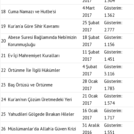
2017
1.304
4 Mart
Gösterim:
18
Cuma Namazı ve Hutbe’si
2017
1.362
25 Şubat
Gösterim:
19
Kur’an’a Göre Sihir Kavramı
2017
2.777
Abese Suresi Bağlamında Nebi’mizin
18 Şubat
Gösterim:
20
Korunmuşluğu
2017
1.156
11 Şubat
Gösterim:
21
Ev İçi Mahremiyet Kuralları
2017
1.451
4 Şubat
Gösterim:
22
Örtünme İle İlgili Hükümler
2017
3.116
28 Ocak
Gösterim:
23
Baş Örtüsü ve Örtünme
2017
1.783
21 Ocak
Gösterim:
24
Kur’an’nın Çözüm Üretmedeki Yeri
2017
1.574
16 Ocak
Gösterim:
25
Yahudileri Gölgede Bırakan Hileler
2017
1.717
31 Aralık
Gösterim:
26
Müslümanlar’da Allah’a Güven Krizi
2016
1.551