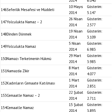
2014
6.040
10 Mayıs
Gösterim:
146
Seferilik Mesafesi ve Müddeti
2014
5.147
26 Nisan
Gösterim:
147
Yolculukta Namaz – 2
2014
2.577
19 Nisan
Gösterim:
148
Dinden Dönmek
2014
3.109
5 Nisan
Gösterim:
149
Yolculukta Namaz
2014
6.983
29 Mart
Gösterim:
150
Namazı Terketmenin Hükmü
2014
3.985
8 Mart
Gösterim:
151
Namazda Zikir
2014
4.077
1 Mart
Gösterim:
152
Kadınların Cemaate Katılması
2014
2.851
22 Şubat
Gösterim:
153
Cemaatle Namaz – 2
2014
2.711
15 Şubat
Gösterim:
154
Cemaatle Namaz
2014
3.895