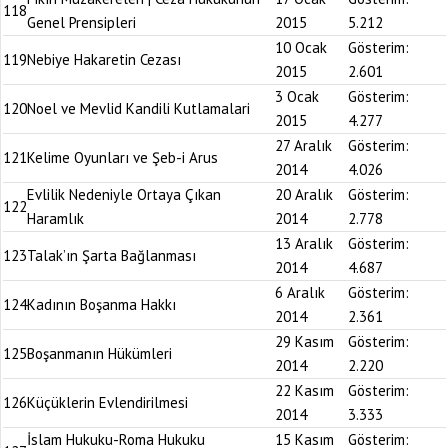
118
Genel Prensipleri
2015
5.212
10 Ocak
Gösterim:
119
Nebiye Hakaretin Cezası
2015
2.601
3 Ocak
Gösterim:
120
Noel ve Mevlid Kandili Kutlamalari
2015
4.277
27 Aralık
Gösterim:
121
Kelime Oyunları ve Şeb-i Arus
2014
4.026
Evlilik Nedeniyle Ortaya Çıkan
20 Aralık
Gösterim:
122
Haramlık
2014
2.778
13 Aralık
Gösterim:
123
Talak’ın Şarta Bağlanması
2014
4.687
6 Aralık
Gösterim:
124
Kadının Boşanma Hakkı
2014
2.361
29 Kasım
Gösterim:
125
Boşanmanın Hükümleri
2014
2.220
22 Kasım
Gösterim:
126
Küçüklerin Evlendirilmesi
2014
3.333
İslam Hukuku-Roma Hukuku
15 Kasım
Gösterim: