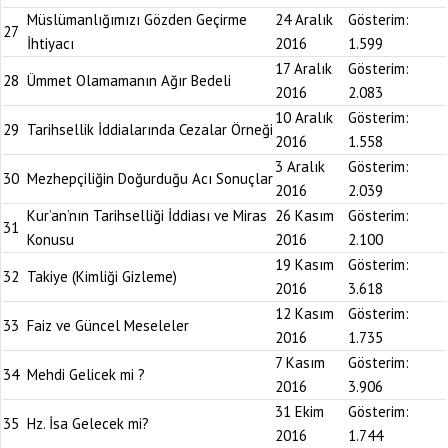
Müslümanlığımızı Gözden Geçirme
24 Aralık
Gösterim:
27
İhtiyacı
2016
1.599
17 Aralık
Gösterim:
28
Ümmet Olamamanın Ağır Bedeli
2016
2.083
10 Aralık
Gösterim:
29
Tarihsellik İddialarında Cezalar Örneği
2016
1.558
3 Aralık
Gösterim:
30
Mezhepçiliğin Doğurduğu Acı Sonuçlar
2016
2.039
Kur’an’nın Tarihselliği İddiası ve Miras
26 Kasım
Gösterim:
31
Konusu
2016
2.100
19 Kasım
Gösterim:
32
Takiye (Kimliği Gizleme)
2016
3.618
12 Kasım
Gösterim:
33
Faiz ve Güncel Meseleler
2016
1.735
7 Kasım
Gösterim:
34
Mehdi Gelicek mi ?
2016
3.906
31 Ekim
Gösterim:
35
Hz. İsa Gelecek mi?
2016
1.744