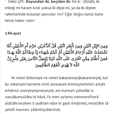
“ Sekiz çift:
Koyundan iki, keçiden iki
. De ki: “(Allah), iki
erkeği mi haram kıldı yoksa iki dişiyi mi, ya da iki dişinin
rahimlerinde bulunan yavruları mı? Eğer doğru iseniz bana
ilimle haber verin.”
144.ayet
وَمِنَ الإِبْلِ اثْنَيْنِ وَمِنَ الْبَقَرِ اثْنَيْنِ قُلْ آلذَّكَرَيْنِ حَرَّمَ أَمِ الأُنثَيَيْنِ أَمَّا
اشْتَمَلَتْ عَلَيْهِ أَرْحَامُ الأُنثَيَيْنِ أَمْ كُنتُمْ شُهَدَاء إِذْ وَصَّاكُمُ اللّهُ بِهَـذَا
فَمَنْ أَظْلَمُ مِمَّنِ افْتَرَى عَلَى اللّهِ كَذِبًا لِيُضِلَّ النَّاسَ بِغَيْرِ عِلْمٍ إِنَّ
اللّهَ لاَ يَهْدِي الْقَوْمَ الظَّالِمِينَ
Ve minel ibilisneyni ve minel bakarisneyn(bakarisneyni), kul
âz zekereyni harreme emil unseyeyni emmeştemelet aleyhi
erhâmul unseyeyn(unseyeyni), em kuntum şuhedâe iz
vassâkumullâhu bi hâzâ, fe men azlemu mimmenifterâ
alâllâhi keziben li yudillen nâse bi gayri ilm(ilmin), innallâhe lâ
yehdîl kavmez zâlimîn(zâlimîne).