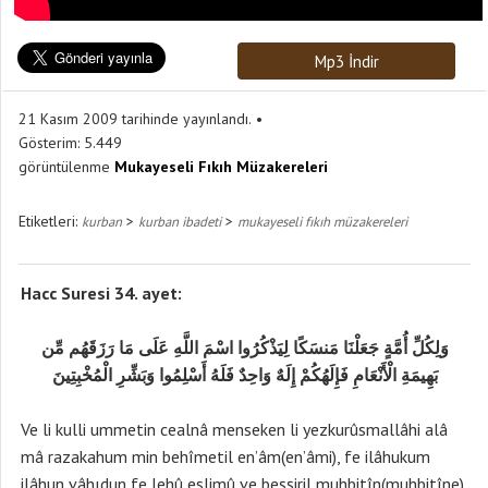
Mp3 İndir
21 Kasım 2009 tarihinde yayınlandı.
Gösterim:
5.449
görüntülenme
Mukayeseli Fıkıh Müzakereleri
Etiketleri:
>
>
kurban
kurban ibadeti
mukayeseli fıkıh müzakereleri
Hacc Suresi 34. ayet:
وَلِكُلِّ أُمَّةٍ جَعَلْنَا مَنسَكًا لِيَذْكُرُوا اسْمَ اللَّهِ عَلَى مَا رَزَقَهُم مِّن
بَهِيمَةِ الْأَنْعَامِ فَإِلَهُكُمْ إِلَهٌ وَاحِدٌ فَلَهُ أَسْلِمُوا وَبَشِّرِ الْمُخْبِتِينَ
Ve li kulli ummetin cealnâ menseken li yezkurûsmallâhi alâ
mâ razakahum min behîmetil en’âm(en’âmi), fe ilâhukum
ilâhun vâhıdun fe lehû eslimû ve beşşiril muhbitîn(muhbitîne).