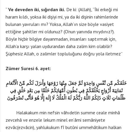
“
Ve deveden iki, sığırdan iki.
De ki: (Allah), “İki erkeği mi
haram kıldı, yoksa iki dişiyi mi, ya da iki dişinin rahimlerinde
bulunan yavruları mı? Yoksa, Allah’ın size böyle vasiyet
ettiğine şahitler mi oldunuz? (O’nun yanında mıydınız?).
Böyle hiçbir bilgiye dayanmadan, insanları saptırmak için,
Allah’a karşı yalan uydurandan daha zalim kim olabilir?
Şüphesiz Allah, o zalimler topluluğunu doğru yola iletmez”
Zümer Suresi 6. ayet:
خَلَقَكُم مِّن نَّفْسٍ وَاحِدَةٍ ثُمَّ جَعَلَ مِنْهَا زَوْجَهَا وَأَنزَلَ لَكُم مِّنْ الْأَنْعَامِ
ثَمَانِيَةَ أَزْوَاجٍ يَخْلُقُكُمْ فِي بُطُونِ أُمَّهَاتِكُمْ خَلْقًا مِن بَعْدِ خَلْقٍ فِي
ظُلُمَاتٍ ثَلَاثٍ ذَلِكُمُ اللَّهُ رَبُّكُمْ لَهُ الْمُلْكُ لَا إِلَهَ إِلَّا هُوَ فَأَنَّى تُصْرَفُونَ
Halakakum min nefsin vâhıdetin summe ceale minhâ
zevcehâ ve enzele lekum minel en’âmi semâniyete
ezvâc(ezvâcin), yahlukukum fî butûni ummehâtikum halkan