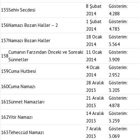
8 Şubat
Gösterim:
155
Sehiv Secdesi
2014
4.288
1 Şubat
Gösterim:
156
Namazı Bozan Haller – 2
2014
4.783
18 Ocak
Gösterim:
157
Namazı Bozan Haller
2014
3.564
Cumanın Farzından Önceki ve Sonraki
11 Ocak
Gösterim:
158
Sünnetler
2014
3.909
4 Ocak
Gösterim:
159
Cuma Hutbesi
2014
2.952
28 Aralık
Gösterim:
160
Cuma Namazı
2013
3.205
21 Aralık
Gösterim:
161
Sünnet Namazları
2013
4.878
14 Aralık
Gösterim:
162
Vitir Namazı
2013
3.259
7 Aralık
Gösterim:
163
Teheccüd Namazı
2013
3.069