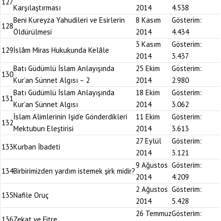
127
Karşılaştırması
2014
4.538
Beni Kureyza Yahudileri ve Esirlerin
8 Kasım
Gösterim:
128
Öldürülmesi
2014
4.434
3 Kasım
Gösterim:
129
İslâm Miras Hukukunda Kelâle
2014
3.437
Batı Güdümlü İslam Anlayışında
25 Ekim
Gösterim:
130
Kur’an Sünnet Algısı – 2
2014
2.980
Batı Güdümlü İslam Anlayışında
18 Ekim
Gösterim:
131
Kur’an Sünnet Algısı
2014
3.062
İslam Alimlerinin Işid’e Gönderdikleri
11 Ekim
Gösterim:
132
Mektubun Eleştirisi
2014
3.613
27 Eylül
Gösterim:
133
Kurban İbadeti
2014
3.121
9 Ağustos
Gösterim:
134
Birbirimizden yardım istemek şirk midir?
2014
4.209
2 Ağustos
Gösterim:
135
Nafile Oruç
2014
5.428
26 Temmuz
Gösterim:
136
Zekat ve Fitre