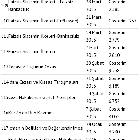
Faizsiz Sistemin İlkeleri – Faizsiz
28 Mart
Gösterim:
109
Bankacılık
2015
2.385
21 Mart
110
Faizsiz Sistemin İlkeleri (Enflasyon)
Gösterim:
237
2015
14 Mart
Gösterim:
111
Faizsiz Sistemin İlkeleri (Bankacılık)
2015
2.779
7 Mart
Gösterim:
112
Faizsiz Sistemin İlkeleri
2015
2.610
28 Şubat
Gösterim:
113
Tecavüz Suçunun Cezası
2015
9.238
21 Şubat
Gösterim:
114
İdam Cezası ve Kıssas Tartışmaları
2015
3.189
14 Şubat
Gösterim:
115
Ceza Hukukunun Genel Prensipleri
2015
6.752
7 Şubat
Gösterim:
116
Kur’ân’da Ruh Kavramı
2015
4.035
24 Ocak
Gösterim:
117
İcmanın Delilleri ve Değerlendirilmesi
2015
3.240
Fıkıh Müzakereleri | Ceza Hukukunun
17 Ocak
Gösterim: