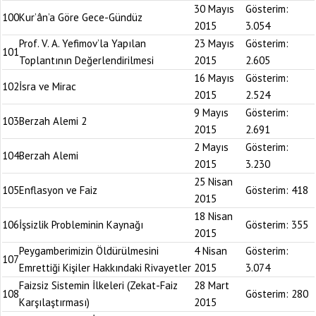
30 Mayıs
Gösterim:
100
Kur’ân’a Göre Gece-Gündüz
2015
3.054
Prof. V. A. Yefimov’la Yapılan
23 Mayıs
Gösterim:
101
Toplantının Değerlendirilmesi
2015
2.605
16 Mayıs
Gösterim:
102
İsra ve Mirac
2015
2.524
9 Mayıs
Gösterim:
103
Berzah Alemi 2
2015
2.691
2 Mayıs
Gösterim:
104
Berzah Alemi
2015
3.230
25 Nisan
105
Enflasyon ve Faiz
Gösterim:
418
2015
18 Nisan
106
İşsizlik Probleminin Kaynağı
Gösterim:
355
2015
Peygamberimizin Öldürülmesini
4 Nisan
Gösterim:
107
Emrettiği Kişiler Hakkındaki Rivayetler
2015
3.074
Faizsiz Sistemin İlkeleri (Zekat-Faiz
28 Mart
108
Gösterim:
280
Karşılaştırması)
2015