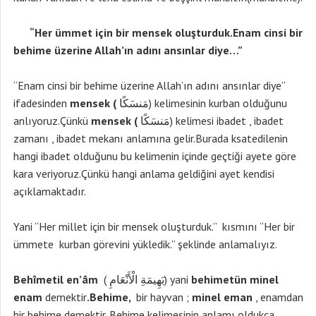
“Her ümmet için bir mensek oluşturduk.Enam cinsi bir
behime üzerine Allah’ın adını ansınlar diye…”
“Enam cinsi bir behime üzerine Allah’ın adını ansınlar diye”
ifadesinden
mensek (
مَنسَكًا) kelimesinin kurban olduğunu
anlıyoruz.Çünkü
mensek (
مَنسَكًا) kelimesi ibadet , ibadet
zamanı , ibadet mekanı anlamına gelir.Burada ksatedilenin
hangi ibadet olduğunu bu kelimenin içinde geçtiği ayete göre
kara veriyoruz.Çünkü hangi anlama geldiğini ayet kendisi
açıklamaktadır.
Yani “Her millet için bir mensek oluşturduk.” kısmını “Her bir
ümmete kurban görevini yükledik.” şeklinde anlamalıyız.
Behîmetil en’âm
( بَهِيمَةِ الْأَنْعَامِ) yani
behimetün minel
enam
demektir
.Behime,
bir hayvan ;
minel eman
, enamdan
bir behime demektir. Behime kelimesinin anlamı oldukça