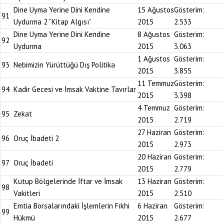
Dine Uyma Yerine Dini Kendine
15 Ağustos
Gösterim:
91
Uydurma 2 “Kitap Algısı”
2015
2.533
Dine Uyma Yerine Dini Kendine
8 Ağustos
Gösterim:
92
Uydurma
2015
3.063
1 Ağustos
Gösterim:
93
Nebimizin Yürüttüğü Dış Politika
2015
3.855
11 Temmuz
Gösterim:
94
Kadir Gecesi ve İmsak Vaktine Tavırlar
2015
3.398
4 Temmuz
Gösterim:
95
Zekat
2015
2.719
27 Haziran
Gösterim:
96
Oruç İbadeti 2
2015
2.973
20 Haziran
Gösterim:
97
Oruç İbadeti
2015
2.779
Kutup Bölgelerinde İftar ve İmsak
13 Haziran
Gösterim:
98
Vakitleri
2015
2.510
Emtia Borsalarındaki İşlemlerin Fıkhi
6 Haziran
Gösterim:
99
Hükmü
2015
2.677