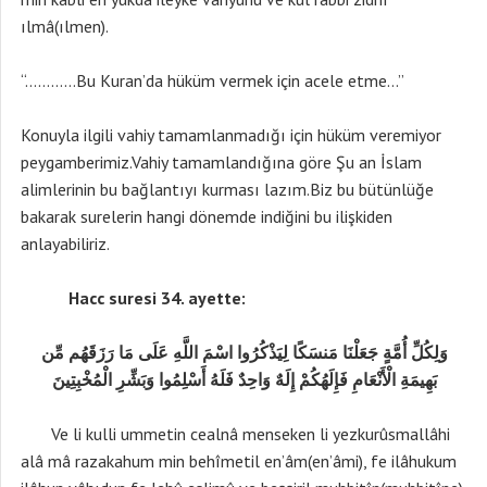
ılmâ(ılmen).
“…………Bu Kuran’da hüküm vermek için acele etme…”
Konuyla ilgili vahiy tamamlanmadığı için hüküm veremiyor
peygamberimiz.Vahiy tamamlandığına göre Şu an İslam
alimlerinin bu bağlantıyı kurması lazım.Biz bu bütünlüğe
bakarak surelerin hangi dönemde indiğini bu ilişkiden
anlayabiliriz.
Hacc suresi 34. ayette:
وَلِكُلِّ أُمَّةٍ جَعَلْنَا مَنسَكًا لِيَذْكُرُوا اسْمَ اللَّهِ عَلَى مَا رَزَقَهُم مِّن
بَهِيمَةِ الْأَنْعَامِ فَإِلَهُكُمْ إِلَهٌ وَاحِدٌ فَلَهُ أَسْلِمُوا وَبَشِّرِ الْمُخْبِتِينَ
Ve li kulli ummetin cealnâ menseken li yezkurûsmallâhi
alâ mâ razakahum min behîmetil en’âm(en’âmi), fe ilâhukum