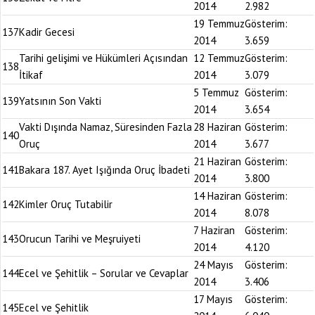
2014
2.982
19 Temmuz
Gösterim:
137
Kadir Gecesi
2014
3.659
Tarihi gelişimi ve Hükümleri Açısından
12 Temmuz
Gösterim:
138
İtikaf
2014
3.079
5 Temmuz
Gösterim:
139
Yatsının Son Vakti
2014
3.654
Vakti Dışında Namaz, Süresinden Fazla
28 Haziran
Gösterim:
140
Oruç
2014
3.677
21 Haziran
Gösterim:
141
Bakara 187. Ayet Işığında Oruç İbadeti
2014
3.800
14 Haziran
Gösterim:
142
Kimler Oruç Tutabilir
2014
8.078
7 Haziran
Gösterim:
143
Orucun Tarihi ve Meşruiyeti
2014
4.120
24 Mayıs
Gösterim:
144
Ecel ve Şehitlik – Sorular ve Cevaplar
2014
3.406
17 Mayıs
Gösterim:
145
Ecel ve Şehitlik