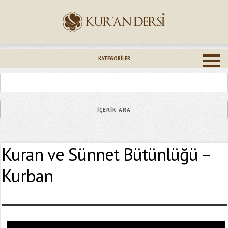
İsminiz (*)
KATEGORILER
Epostanız (*)
Kuran ve Sünnet Bütünlüğü –
Yaşadığınız Hatanın Ayrıntıları
Kurban
Bağlantıyı Gönderin