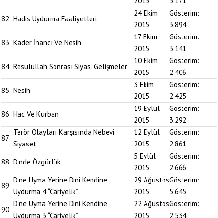
2015
3.171
24 Ekim
Gösterim:
82
Hadis Uydurma Faaliyetleri
2015
3.894
17 Ekim
Gösterim:
83
Kader İnancı Ve Nesih
2015
3.141
10 Ekim
Gösterim:
84
Resulullah Sonrası Siyasi Gelişmeler
2015
2.406
3 Ekim
Gösterim:
85
Nesih
2015
2.425
19 Eylül
Gösterim:
86
Hac Ve Kurban
2015
3.292
Terör Olayları Karşısında Nebevi
12 Eylül
Gösterim:
87
Siyaset
2015
2.861
5 Eylül
Gösterim:
88
Dinde Özgürlük
2015
2.666
Dine Uyma Yerine Dini Kendine
29 Ağustos
Gösterim:
89
Uydurma 4 “Cariyelik”
2015
5.645
Dine Uyma Yerine Dini Kendine
22 Ağustos
Gösterim:
90
Uydurma 3 “Cariyelik”
2015
2.534