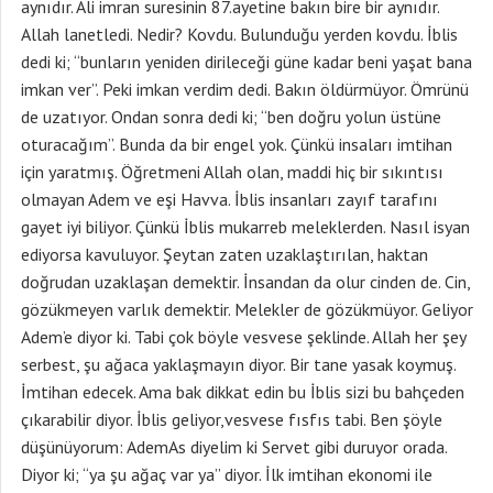
aynıdır. Ali imran suresinin 87.ayetine bakın bire bir aynıdır.
Allah lanetledi. Nedir? Kovdu. Bulunduğu yerden kovdu. İblis
dedi ki; “bunların yeniden dirileceği güne kadar beni yaşat bana
imkan ver”. Peki imkan verdim dedi. Bakın öldürmüyor. Ömrünü
de uzatıyor. Ondan sonra dedi ki; “ben doğru yolun üstüne
oturacağım”. Bunda da bir engel yok. Çünkü insaları imtihan
için yaratmış. Öğretmeni Allah olan, maddi hiç bir sıkıntısı
olmayan Adem ve eşi Havva. İblis insanları zayıf tarafını
gayet iyi biliyor. Çünkü İblis mukarreb meleklerden. Nasıl isyan
ediyorsa kavuluyor. Şeytan zaten uzaklaştırılan, haktan
doğrudan uzaklaşan demektir. İnsandan da olur cinden de. Cin,
gözükmeyen varlık demektir. Melekler de gözükmüyor. Geliyor
Adem’e diyor ki. Tabi çok böyle vesvese şeklinde. Allah her şey
serbest, şu ağaca yaklaşmayın diyor. Bir tane yasak koymuş.
İmtihan edecek. Ama bak dikkat edin bu İblis sizi bu bahçeden
çıkarabilir diyor. İblis geliyor,vesvese fısfıs tabi. Ben şöyle
düşünüyorum: AdemAs diyelim ki Servet gibi duruyor orada.
Diyor ki; “ya şu ağaç var ya” diyor. İlk imtihan ekonomi ile