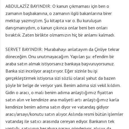
ABDULAZİZ BAYINDIR: O kanun çıkmaması için ben o
zamanın başbakanına, o zamanın ilgili bakanlarına birer
mektup yazmıştım. Şu kitapta var o. Bu kuruluşun
danışmanıydım, o kanun çıkınca onlar beni ben onları
bıraktık. Zaten birlikte olmamızın hiç bir anlamı kalmadı.
SERVET BAYINDIR: Murabahayı anlatayım da Çinliye tekrar
döneceğim. Onu unutmayacağım. Yapılan şu: efendim bir
araba satın almak istiyorsanız bankaya başvuruyorsunuz.
Banka sizi inceliyor araştırıyor. Eğer sizinle bu işi
gerçekleştirmek istiyorsa sizi sözlü olaral yahut da bazen
şöyle bir belge de veriyor yani. Benim adıma sizi vekil kıldım.
Gidin o aracı, o malı benim adıma anlaştığımız fiyattan
satın alın ve kendinize ana maliyeti artı anlaştığımız karla
kendinize benim adıma satın diyor ve vatandaş gidiyor
aracı/arsayı/konutu satın alıyor. Aslında resmi bütün işlemler
vatandaş ile satıcı arasında cereyan ediyor. Bankanın tek
yaptığı, satıcının hesabına parayı gönderiyor, alıcıyı da