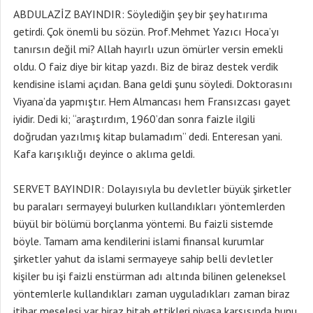
ABDULAZİZ BAYINDIR: Söylediğin şey bir şey hatırıma
getirdi. Çok önemli bu sözün. Prof.Mehmet Yazıcı Hoca’yı
tanırsın değil mi? Allah hayırlı uzun ömürler versin emekli
oldu. O faiz diye bir kitap yazdı. Biz de biraz destek verdik
kendisine islami açıdan. Bana geldi şunu söyledi. Doktorasını
Viyana’da yapmıştır. Hem Almancası hem Fransızcası gayet
iyidir. Dedi ki; “araştırdım, 1960’dan sonra faizle ilgili
doğrudan yazılmış kitap bulamadım” dedi. Enteresan yani.
Kafa karışıklığı deyince o aklıma geldi.
SERVET BAYINDIR: Dolayısıyla bu devletler büyük şirketler
bu paraları sermayeyi bulurken kullandıkları yöntemlerden
büyül bir bölümü borçlanma yöntemi. Bu faizli sistemde
böyle. Tamam ama kendilerini islami finansal kurumlar
şirketler yahut da islami sermayeye sahip belli devletler
kişiler bu işi faizli enstürman adı altında bilinen geleneksel
yöntemlerle kullandıkları zaman uyguladıkları zaman biraz
itibar meselesi var biraz hitab ettikleri piyasa karşısında bunu