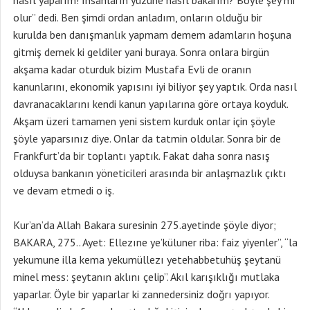
nasıl yaparım! İnsanların yüzüne nasıl bakarım? Böyle şey mi
olur” dedi. Ben şimdi ordan anladım, onların olduğu bir
kurulda ben danışmanlık yapmam demem adamların hoşuna
gitmiş demek ki geldiler yani buraya. Sonra onlara birgün
akşama kadar oturduk bizim Mustafa Evli de oranın
kanunlarını, ekonomik yapısını iyi biliyor şey yaptık. Orda nasıl
davranacaklarını kendi kanun yapılarına göre ortaya koyduk.
Akşam üzeri tamamen yeni sistem kurduk onlar için şöyle
şöyle yaparsınız diye. Onlar da tatmin oldular. Sonra bir de
Frankfurt’da bir toplantı yaptık. Fakat daha sonra nasış
olduysa bankanın yöneticileri arasında bir anlaşmazlık çıktı
ve devam etmedi o iş.
Kur’an’da Allah Bakara suresinin 275.ayetinde şöyle diyor;
BAKARA, 275.. Ayet: Ellezıne ye’küluner riba: faiz yiyenler”, “la
yekumune illa kema yekumüllezı yetehabbetuhüş şeytanü
minel mess: şeytanın aklını çelip”. Akıl karışıklığı mutlaka
yaparlar. Öyle bir yaparlar ki zannedersiniz doğrı yapıyor.