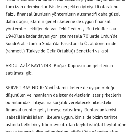
tam izah edemiyorlar. Bir de gerçekten iyi niyetli olarak bu
faizli finansal ürünlerin yöntemlerin alternatifi daha güzel
daha doğru, islamın genel ilkelerine de uygun finansal
yöntemler teklifleri de var. Teklif edilmiş. Bu teklifler taa
1940’lara kadar dayanıyor. İşte mesela 70’lerde Ürdün’de
Suudi Arabistan’da Sudan’da Pakistan’da Özal döneminde
(rahmetli) Türkiye’de Gelir Ortaklığı Senetleri vs. gibi
ABDULAZİZ BAYINDIR: Boğaz Köprüsü’nün gelirlerinin
satılması gibi.
SERVET BAYINDIR: Yani İslami ilkelere de uygun olduğu
düşünülen ve insanların da ister devletlerin ister şirketlerin
bu anlamdaki ihtiyacına karşılık verebilecek nitelikteki
finansal ürünler geliştirmeye çalışılmış. Bunlardan kimisi
isabetli kimisi islami ilkelere uygun, kimisi de bizim tarihte
aslında belki bin yıldır mevcut olan beylul istiğlal beylul ığne
hatta teverruk diye adlandırılan, görüntüde efendim alım-