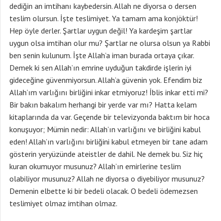
dediğin an imtihanı kaybedersin. Allah ne diyorsa o dersen
teslim olursun. İşte teslimiyet. Ya tamam ama konjöktür!
Hep öyle derler. Şartlar uygun değil! Ya kardeşim şartlar
uygun olsa imtihan olur mu? Şartlar ne olursa olsun ya Rabbi
ben senin kulunum. İşte Allah’a iman burada ortaya çıkar.
Demek ki sen Allah’ın emrine uyduğun takdirde işlerin iyi
gideceğine güvenmiyorsun. Allah’a güvenin yok. Efendim biz
Allah’ım varlığını birliğini inkar etmiyoruz! İblis inkar etti mi?
Bir bakın bakalım herhangi bir yerde var mı? Hatta kelam
kitaplarında da var. Geçende bir televizyonda baktım bir hoca
konuşuyor; Mümin nedir: Allah’ın varlığını ve birliğini kabul
eden! Allah’ın varlığını birliğini kabul etmeyen bir tane adam
gösterin yeryüzünde ateistler de dahil. Ne demek bu. Siz hiç
kuran okumuyor musunuz? Allah’ın emirlerine teslim
olabiliyor musunuz? Allah ne diyorsa o diyebiliyor musunuz?
Demenin elbette ki bir bedeli olacak. O bedeli ödemezsen
teslimiyet olmaz imtihan olmaz.