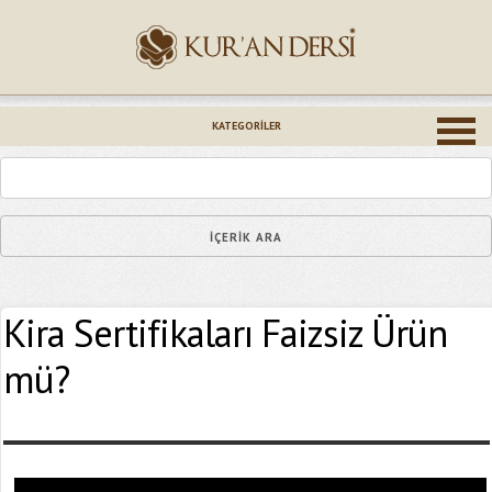
İsminiz (*)
KATEGORILER
Epostanız (*)
Kira Sertifikaları Faizsiz Ürün
Yaşadığınız Hatanın Ayrıntıları
mü?
Bağlantıyı Gönderin