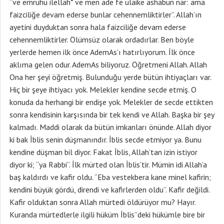
“ve emruhu ilellah* ve men ade fe ülaike ashabün nar: ama
faizciliğe devam ederse bunlar cehennemliktirler”. Allah’ın
ayetini duyduktan sonra hala faizciliğe devam ederse
cehennemliktirler. Ölümsüz olarak ordadırlar. Ben böyle
yerlerde hemen ilk önce AdemAs’ı hatırlıyorum. İlk önce
aklıma gelen odur. AdemAs biliyoruz. Öğretmeni Allah. Allah
Ona her şeyi öğretmiş. Bulunduğu yerde bütün ihtiyaçları var.
Hiç bir şeye ihtiyacı yok. Melekler kendine secde etmiş. O
konuda da herhangi bir endişe yok. Melekler de secde ettikten
sonra kendisinin karşısında bir tek kendi ve Allah. Başka bir şey
kalmadı. Maddi olarak da bütün imkanları önünde. Allah diyor
ki bak İblis senin düşmanındır. İblis secde etmiyor ya. Bunu
kendine düşman bil diyor. Fakat İblis, Allah’tan izin istiyor
diyor ki; “ya Rabbi”. İlk mürted olan İblis’tir. Mümin idi Allah’a
baş kaldırdı ve kafir oldu. “Eba vestekbera kane minel kafirin;
kendini büyük gördü, direndi ve kafirlerden oldu”. Kafir değildi.
Kafir olduktan sonra Allah mürtedi öldürüyor mu? Hayır.
Kuranda mürtedlerle ilgili hüküm İblis’’deki hükümle bire bir