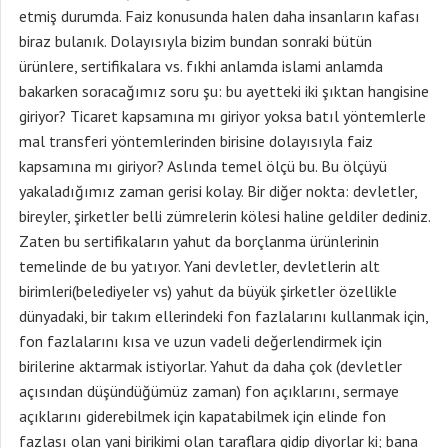
etmiş durumda. Faiz konusunda halen daha insanların kafası
biraz bulanık. Dolayısıyla bizim bundan sonraki bütün
ürünlere, sertifikalara vs. fıkhi anlamda islami anlamda
bakarken soracağımız soru şu: bu ayetteki iki şıktan hangisine
giriyor? Ticaret kapsamına mı giriyor yoksa batıl yöntemlerle
mal transferi yöntemlerinden birisine dolayısıyla faiz
kapsamına mı giriyor? Aslında temel ölçü bu. Bu ölçüyü
yakaladığımız zaman gerisi kolay. Bir diğer nokta: devletler,
bireyler, şirketler belli zümrelerin kölesi haline geldiler dediniz.
Zaten bu sertifikaların yahut da borçlanma ürünlerinin
temelinde de bu yatıyor. Yani devletler, devletlerin alt
birimleri(belediyeler vs) yahut da büyük şirketler özellikle
dünyadaki, bir takım ellerindeki fon fazlalarını kullanmak için,
fon fazlalarını kısa ve uzun vadeli değerlendirmek için
birilerine aktarmak istiyorlar. Yahut da daha çok (devletler
açısından düşündüğümüz zaman) fon açıklarını, sermaye
açıklarını giderebilmek için kapatabilmek için elinde fon
fazlası olan yani birikimi olan taraflara gidip diyorlar ki; bana