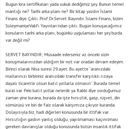
Bugün kira sertifikaları yada sukuk dediğimiz şey. Bunun temel
mantığı ne? Tarihi arka planı ne? Bir kitap yazdın İslami
Finans diye. Çıktı. Prof.Dr.Servet Bayındır. İslami Finans, bizim
SüleymaniyeVakfı Yayınları’ndan çıktı. Bugün konuşacağımız
konuların tarihi arka planı, bugünkü uygulaması her şey burda
var değil mi?
SERVET BAYINDIR; Müsaade ederseniz az önceki sizin
konuşmalarınızdan aldığım bir not var oradan devam edeyim.
Birinci olarak Nisa suresi 29.ayet. Bu ayette “aranızdaki
mallarınızı birbiriniz aranızdaki transfer karşılıklı rızaya
dayalı ticaretle olsun batıl yollarla olmasın”. Burada temel
kural var. Peki batıl yollar nelerdir ya Rabbi diye sorduğumuz
zaman yine kurana, burada da işte hırsızlık, gasp, rüşvet, din
sömürüsü ve biri de faiz olarak karşımıza çıkıyor kuranda.
Dolayısıyla biz, hadi diğerleri konusunda bir ittifak var.
Hırsızlığın gasbın yanlış olduğu, yapılmaması kaçınılması
gereken davranışlar olduğu konusunda bütün insanlık ittifak