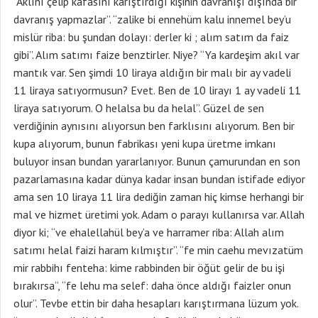
“Aklını çelip kafasını karıştırdığı kişinin davranışı dışında bir
davranış yapmazlar”. “zalike bi ennehüm kalu innemel bey’u
mislür riba: bu şundan dolayı: derler ki ; alım satım da faiz
gibi”. Alım satımı faize benztirler. Niye? “Ya kardeşim akıl var
mantık var. Sen şimdi 10 liraya aldığın bir malı bir ay vadeli
11 liraya satıyormusun? Evet. Ben de 10 lirayı 1 ay vadeli 11
liraya satıyorum. O helalsa bu da helal”. Güzel de sen
verdiğinin aynısını alıyorsun ben farklısını alıyorum. Ben bir
kupa alıyorum, bunun fabrikası yeni kupa üretme imkanı
buluyor insan bundan yararlanıyor. Bunun çamurundan en son
pazarlamasına kadar dünya kadar insan bundan istifade ediyor
ama sen 10 liraya 11 lira dediğin zaman hiç kimse herhangi bir
mal ve hizmet üretimi yok. Adam o parayı kullanırsa var. Allah
diyor ki; “ve ehalellahül bey’a ve harramer riba: Allah alım
satımı helal faizi haram kılmıştır”. “fe min caehu mevızatüm
mir rabbihı fenteha: kime rabbinden bir öğüt gelir de bu işi
bırakırsa”, “fe lehu ma selef: daha önce aldığı faizler onun
olur”. Tevbe ettin bir daha hesapları karıştırmana lüzum yok.