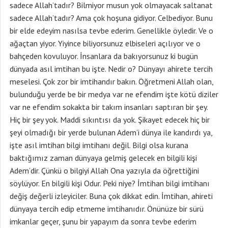
sadece Allah’tadır? Bilmiyor musun yok olmayacak saltanat
sadece Allah’tadır? Ama çok hoşuna gidiyor. Celbediyor. Bunu
bir elde edeyim nasılsa tevbe ederim. Genellikle öyledir. Ve o
ağaçtan yiyor. Yiyince biliyorsunuz elbiseleri açılıyor ve o
bahçeden kovuluyor. İnsanlara da bakıyorsunuz ki bugün
dünyada asıl imtihan bu işte. Nedir o? Dünyayı ahirete tercih
meselesi. Çok zor bir imtihandır bakın. Öğretmeni Allah olan,
bulunduğu yerde be bir medya var ne efendim işte kötü diziler
var ne efendim sokakta bir takım insanları saptıran bir şey.
Hiç bir şey yok. Maddi sıkıntısı da yok. Şikayet edecek hiç bir
şeyi olmadığı bir yerde bulunan Adem’i dünya ile kandırdı ya,
işte asıl imtihan bilgi imtihanı değil. Bilgi olsa kurana
baktığımız zaman dünyaya gelmiş gelecek en bilgili kişi
Adem’dir. Çünkü o bilgiyi Allah Ona yazıyla da öğrettiğini
söylüyor. En bilgili kişi Odur. Peki niye? İmtihan bilgi imtihanı
değiş değerli izleyiciler. Buna çok dikkat edin. İmtihan, ahireti
dünyaya tercih edip etmeme imtihanıdır. Önünüze bir sürü
imkanlar geçer, şunu bir yapayım da sonra tevbe ederim