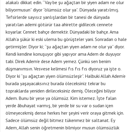
alakalı dikkat edin. “Vay be şu ağaçtan bir yiyen adam ne olur
biliyormusun” diyor “ölümsüz olur ya”. Dünyada yaratılmış.
Tefsirlerde sayısız yanlışlardan bir tanesi de dünyada
yaratılan ademi götürür taa ahirette gidilecek cennete
koyarlar. Cennet bahçe demektir. Dünyadaki bir bahçe. Ama
Allah’a şükür ki eski ulema bu görüşteler yani. Sonradan o hale
getirmişler. Diyor ki; “şu ağaçtan yiyen adam ne olur ya” diyor.
Kendi kendine konuşuyor gibi yapıyor ama Adem de duyuyor
tabi. Direk Adem’e dese Adem yemez. Çünkü sen benim
düşmanımsın. Vesvese kelimesi fıs fıs fıs diyoruz ya işte o.
Diyor ki “şu ağaçtan yiyen ölümsüzleşir”. Halbuki Allah Adem’e
burada yaşayacaksınız burada öleceksiniz tekrar bu
topraklarda yeniden dirileceksiniz demiş. Öleceğini biliyor
Adem. Bunu bir yese ya ölümsüz. Kim istemez. İşte falan
yerde âbuhayat varmış, bir yerde bir su var o sudan içen
ölmeyecekmiş dense herkes her şeyini verir oraya gitmek için.
Sadece ölümsüz değil bitmez tükenmez bir saltanat. Ey
Adem, Allah senin öğretmenin bilmiyor musun ölümsüzlük