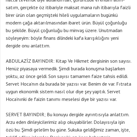
satım, gerçekte öz itibariyle maksat mana ruh itibarıyla faizli
birer ürün olan geçmişteki hileli uygulamaların bugünkü
modern çağa aktarılmasından ibaret ürün. Büyül çoğunluğu
bu şekilde. Büyül çoğunluğu bu minvaş üzere. Unutmadan
söyleyeyim: böyle finans dilindeki kafa karışıklığını yeni
dergide onu anlattım.
ABDULAZİZ BAYINDIR: Kitap Ve Hikmet dergisinin son sayısı.
Henüz piyasaya vermedik. Şimdi burada konuşma başlarken
yoktu, az önce geldi. Son sayısı tamamen faize tahsis edildi.
Servet Hoca’nın da burada bir yazısı var. Benim de var. Fıtrata
uygun ekonomik sistem nasıl olur diye şey yaptık. Servet
Hoca’nınki de faizin tanımı meselesi diye bir yazısı var.
SERVET BAYINDIR; Bu konuyu dergide ayrıntısıyla anlattım.
Arzu eden dinleyicilerimiz alıp okuyabilirler. Dolayısıyla işin
özü bu. Şimdi gelelim bu güne. Sukuka geldiğimiz zaman, işte,