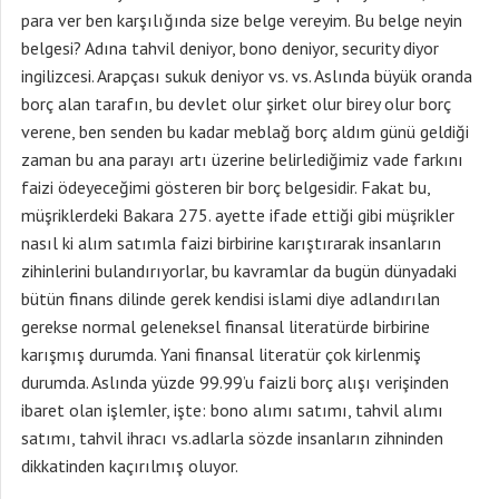
para ver ben karşılığında size belge vereyim. Bu belge neyin
belgesi? Adına tahvil deniyor, bono deniyor, security diyor
ingilizcesi. Arapçası sukuk deniyor vs. vs. Aslında büyük oranda
borç alan tarafın, bu devlet olur şirket olur birey olur borç
verene, ben senden bu kadar meblağ borç aldım günü geldiği
zaman bu ana parayı artı üzerine belirlediğimiz vade farkını
faizi ödeyeceğimi gösteren bir borç belgesidir. Fakat bu,
müşriklerdeki Bakara 275. ayette ifade ettiği gibi müşrikler
nasıl ki alım satımla faizi birbirine karıştırarak insanların
zihinlerini bulandırıyorlar, bu kavramlar da bugün dünyadaki
bütün finans dilinde gerek kendisi islami diye adlandırılan
gerekse normal geleneksel finansal literatürde birbirine
karışmış durumda. Yani finansal literatür çok kirlenmiş
durumda. Aslında yüzde 99.99’u faizli borç alışı verişinden
ibaret olan işlemler, işte: bono alımı satımı, tahvil alımı
satımı, tahvil ihracı vs.adlarla sözde insanların zihninden
dikkatinden kaçırılmış oluyor.