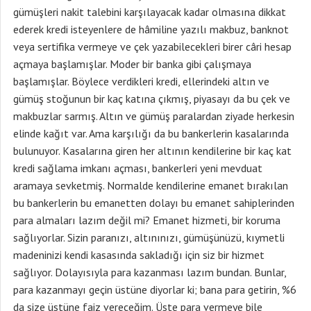
gümüşleri nakit talebini karşılayacak kadar olmasına dikkat
ederek kredi isteyenlere de hâmiline yazılı makbuz, banknot
veya sertifika vermeye ve çek yazabilecekleri birer câri hesap
açmaya başlamışlar. Moder bir banka gibi çalışmaya
başlamışlar. Böylece verdikleri kredi, ellerindeki altın ve
gümüş stoğunun bir kaç katına çıkmış, piyasayı da bu çek ve
makbuzlar sarmış. Altın ve gümüş paralardan ziyade herkesin
elinde kağıt var. Ama karşılığı da bu bankerlerin kasalarında
bulunuyor. Kasalarına giren her altının kendilerine bir kaç kat
kredi sağlama imkanı açması, bankerleri yeni mevduat
aramaya sevketmiş. Normalde kendilerine emanet bırakılan
bu bankerlerin bu emanetten dolayı bu emanet sahiplerinden
para almaları lazım değil mi? Emanet hizmeti, bir koruma
sağlıyorlar. Sizin paranızı, altınınızı, gümüşünüzü, kıymetli
madeninizi kendi kasasında sakladığı için siz bir hizmet
sağlıyor. Dolayısıyla para kazanması lazım bundan. Bunlar,
para kazanmayı geçin üstüne diyorlar ki; bana para getirin, %6
da size üstüne faiz vereceğim. Üste para vermeye bile