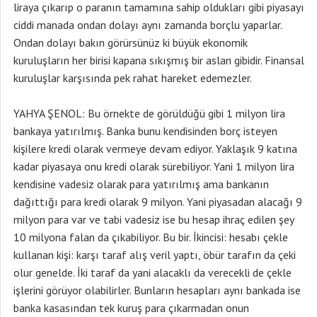
liraya çıkarıp o paranın tamamına sahip oldukları gibi piyasayı
ciddi manada ondan dolayı aynı zamanda borçlu yaparlar.
Ondan dolayı bakın görürsünüz ki büyük ekonomik
kuruluşların her birisi kapana sıkışmış bir aslan gibidir. Finansal
kuruluşlar karşısında pek rahat hareket edemezler.
YAHYA ŞENOL: Bu örnekte de görüldüğü gibi 1 milyon lira
bankaya yatırılmış. Banka bunu kendisinden borç isteyen
kişilere kredi olarak vermeye devam ediyor. Yaklaşık 9 katına
kadar piyasaya onu kredi olarak sürebiliyor. Yani 1 milyon lira
kendisine vadesiz olarak para yatırılmış ama bankanın
dağıttığı para kredi olarak 9 milyon. Yani piyasadan alacağı 9
milyon para var ve tabi vadesiz ise bu hesap ihraç edilen şey
10 milyona falan da çıkabiliyor. Bu bir. İkincisi: hesabı çekle
kullanan kişi: karşı taraf alış veril yaptı, öbür tarafın da çeki
olur genelde. İki taraf da yani alacaklı da verecekli de çekle
işlerini görüyor olabilirler. Bunların hesapları aynı bankada ise
banka kasasından tek kuruş para çıkarmadan onun