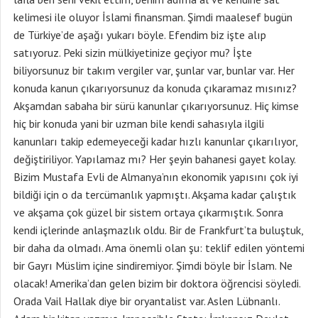
kelimesi ile oluyor İslami finansman. Şimdi maalesef bugün
de Türkiye’de aşağı yukarı böyle. Efendim biz işte alıp
satıyoruz. Peki sizin mülkiyetinize geçiyor mu? İşte
biliyorsunuz bir takım vergiler var, şunlar var, bunlar var. Her
konuda kanun çıkarıyorsunuz da konuda çıkaramaz mısınız?
Akşamdan sabaha bir sürü kanunlar çıkarıyorsunuz. Hiç kimse
hiç bir konuda yani bir uzman bile kendi sahasıyla ilgili
kanunları takip edemeyeceği kadar hızlı kanunlar çıkarılıyor,
değiştiriliyor. Yapılamaz mı? Her şeyin bahanesi gayet kolay.
Bizim Mustafa Evli de Almanya’nın ekonomik yapısını çok iyi
bildiği için o da tercümanlık yapmıştı. Akşama kadar çalıştık
ve akşama çok güzel bir sistem ortaya çıkarmıştık. Sonra
kendi içlerinde anlaşmazlık oldu. Bir de Frankfurt’ta buluştuk,
bir daha da olmadı. Ama önemli olan şu: teklif edilen yöntemi
bir Gayrı Müslim içine sindiremiyor. Şimdi böyle bir İslam. Ne
olacak! Amerika’dan gelen bizim bir doktora öğrencisi söyledi.
Orada Vail Hallak diye bir oryantalist var. Aslen Lübnanlı.