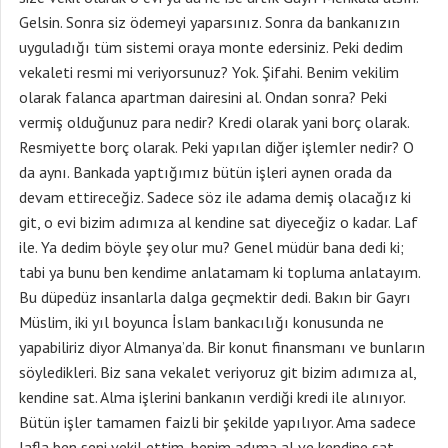
Gelsin. Sonra siz ödemeyi yaparsınız. Sonra da bankanızın
uyguladığı tüm sistemi oraya monte edersiniz. Peki dedim
vekaleti resmi mi veriyorsunuz? Yok. Şifahi. Benim vekilim
olarak falanca apartman dairesini al. Ondan sonra? Peki
vermiş olduğunuz para nedir? Kredi olarak yani borç olarak.
Resmiyette borç olarak. Peki yapılan diğer işlemler nedir? O
da aynı. Bankada yaptığımız bütün işleri aynen orada da
devam ettireceğiz. Sadece söz ile adama demiş olacağız ki
git, o evi bizim adımıza al kendine sat diyeceğiz o kadar. Laf
ile. Ya dedim böyle şey olur mu? Genel müdür bana dedi ki;
tabi ya bunu ben kendime anlatamam ki topluma anlatayım.
Bu düpedüz insanlarla dalga geçmektir dedi. Bakın bir Gayrı
Müslim, iki yıl boyunca İslam bankacılığı konusunda ne
yapabiliriz diyor Almanya’da. Bir konut finansmanı ve bunların
söyledikleri. Biz sana vekalet veriyoruz git bizim adımıza al,
kendine sat. Alma işlerini bankanın verdiği kredi ile alınıyor.
Bütün işler tamamen faizli bir şekilde yapılıyor. Ama sadece
lafla ben seni vekil ettim, benim adıma al ve kendine sat