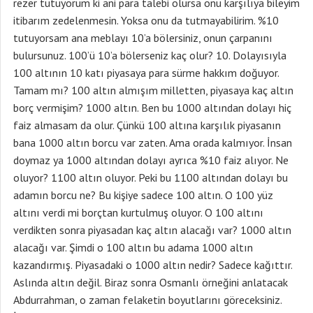
rezer tutuyorum ki ani para talebi olursa onu karşılıya bileyim
itibarım zedelenmesin. Yoksa onu da tutmayabilirim. %10
tutuyorsam ana meblayı 10’a bölersiniz, onun çarpanını
bulursunuz. 100’ü 10’a bölerseniz kaç olur? 10. Dolayısıyla
100 altının 10 katı piyasaya para sürme hakkım doğuyor.
Tamam mı? 100 altın almışım milletten, piyasaya kaç altın
borç vermişim? 1000 altın. Ben bu 1000 altından dolayı hiç
faiz almasam da olur. Çünkü 100 altına karşılık piyasanın
bana 1000 altın borcu var zaten. Ama orada kalmıyor. İnsan
doymaz ya 1000 altından dolayı ayrıca %10 faiz alıyor. Ne
oluyor? 1100 altın oluyor. Peki bu 1100 altından dolayı bu
adamın borcu ne? Bu kişiye sadece 100 altın. O 100 yüz
altını verdi mi borçtan kurtulmuş oluyor. O 100 altını
verdikten sonra piyasadan kaç altın alacağı var? 1000 altın
alacağı var. Şimdi o 100 altın bu adama 1000 altın
kazandırmış. Piyasadaki o 1000 altın nedir? Sadece kağıttır.
Aslında altın değil. Biraz sonra Osmanlı örneğini anlatacak
Abdurrahman, o zaman felaketin boyutlarını göreceksiniz.