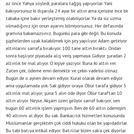
az önce Yahya söyledi, paralara tağşiş yapıyorlar. Yani
bakıyorsunuz ki dışarıda 24 ayar bir altın ama içerisine ince bir
tabaka içine bakır yerleştirmiş olabiliyorlar. Ya da siz uzma
olmadığınız için onun ayarını bilmiyorsunuz. Her defasında
gramına bakamazsınız. Bugünkü para gibi değil. Bu konuda
şüphelerden uzak kalabilmek için şey yapılıyor. Adam getiriyor
altınlarını sarrafa bırakıyor. 100 tane altın bıraktı. Ondan
sonra başlıyor piyasada alış veriş yapmaya. Gidiyor şuradan 2
altınlık bir mal alıyor. O kişiye yazıyor. Buna iki altın ver.
Zaten çek, ödeme emri demektir ve çekin vadelisi olmaz.
Bugün de o aynen devam ediyor. Kural olarak devam ediyor
ama uygulamada yok. Sak gidiyor oraya. Öbür tarafa gidiyor 5
altınlık mal alıyor, şuna 5 alın öde diyor. Öbür taraftan 10
altın alıyor. Neyse. Akşam üzeri geliyor sarraf bakıyor, sen
bugün 60 altınlık işlem yapmşsın. Ben de 60 altın ödemişim
40 altınını al diyor. Bu sak. Bankacılık hizmetleri konusunda
Müslümanlar gerçekten çok ciddi hukuku olan bir yapıdadırlar.
Bu tabi batıya intikal ediyor. Batılılar bizim sak’a çek diyorlar.