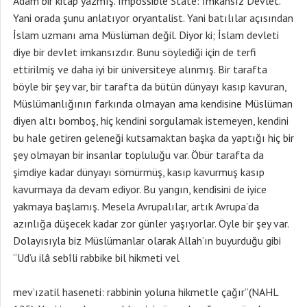
Adam bir kitap yazmış. Impossible State: İmkansız Devlet.
Yani orada şunu anlatıyor oryantalist. Yani batılılar açısından
İslam uzmanı ama Müslüman değil. Diyor ki; İslam devleti
diye bir devlet imkansızdır. Bunu söylediği için de terfi
ettirilmiş ve daha iyi bir üniversiteye alınmış. Bir tarafta
böyle bir şey var, bir tarafta da bütün dünyayı kasıp kavuran,
Müslümanlığının farkında olmayan ama kendisine Müslüman
diyen altı bomboş, hiç kendini sorgulamak istemeyen, kendini
bu hale getiren geleneği kutsamaktan başka da yaptığı hiç bir
şey olmayan bir insanlar topluluğu var. Öbür tarafta da
şimdiye kadar dünyayı sömürmüş, kasıp kavurmuş kasıp
kavurmaya da devam ediyor. Bu yangın, kendisini de iyice
yakmaya başlamış. Mesela Avrupalılar, artık Avrupa’da
azınlığa düşecek kadar zor günler yaşıyorlar. Öyle bir şey var.
Dolayısıyla biz Müslümanlar olarak Allah’ın buyurduğu gibi
“Ud’u ilâ sebîli rabbike bil hikmeti vel
mev’ızatil haseneti: rabbinin yoluna hikmetle çağır”(NAHL