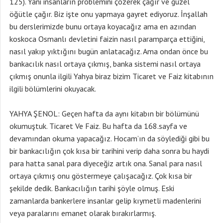
125). Yani insanların problemini çözerek çağır ve güzel
öğütle çağır. Biz işte onu yapmaya gayret ediyoruz. İnşallah
bu derslerimizde bunu ortaya koyacağız ama en azından
koskoca Osmanlı devletini faizin nasıl paramparça ettiğini,
nasıl yakıp yıktığını bugün anlatacağız. Ama ondan önce bu
bankacılık nasıl ortaya çıkmış, banka sistemi nasıl ortaya
çıkmış onunla ilgili Yahya biraz bizim Ticaret ve Faiz kitabının
ilgili bölümlerini okuyacak.
YAHYA ŞENOL: Geçen hafta da aynı kitabın bir bölümünü
okumuştuk. Ticaret Ve Faiz. Bu hafta da 168.sayfa ve
devamından okuma yapacağız. Hocam’ın da söylediği gibi bu
bir bankacılığın çok kısa bir tarihini verip daha sonra bu haydi
para hatta sanal para diyeceğiz artık ona. Sanal para nasıl
ortaya çıkmış onu göstermeye çalışacağız. Çok kısa bir
şekilde dedik. Bankacılığın tarihi şöyle olmuş. Eski
zamanlarda bankerlere insanlar gelip kıymetli madenlerini
veya paralarını emanet olarak bırakırlarmış.