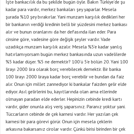
İşte bankacılık da bu şekilde bugün öyle. Bakın Türkiye’de şu
kadar para vardır, merkez bankaları şey yaparlar. Mesela
şurada %10 şey bırakırlar. Yani munzam karşılık dedikleri her
bir bankanın verdiği kredinin belli bir yüzdesini merkez bankası
alır ve bunun oranlarını da her defasında ilan eder. Para
cinsine göre, vadesine göre değişik şeyler vardır. Vade
uzadıkça munzam karşılık azalır. Mesela %5’e kadar yanlış
hatırlamıyorsam bugün merkez bankasında uzun vadelilerde
%5 kadar düşer. %5 ne demektir? 100’ü 5’e bölün 20. Yani 100
lirayı 2000 lira olarak borç verebilecek demektir. Bir banka
100 lirayı 2000 liraya kadar borç verebilir ve bundan da faiz
alır. Onun için millet zannediyor ki bankalar faizden gelir elde
ediyor. Asıl gelirlerini bu, kayıtlarında olan ama ellerinde
olmayan paradan elde ederler. Hepinizin cebinde kredi kartı
vardır, gider onunla alış veriş yaparsınız. Paranız yoktur yani.
Tüccarların cebinde de çek karnesi vardır. Her yazılan çek
karnesi bir para görevi görür. Onun için mesela çeklerin
arkasına bakarsanız cirolar vardır. Çünkü birisi birinden bir çek