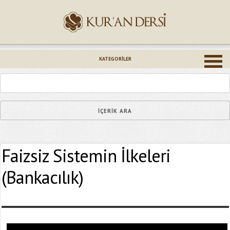
İsminiz (*)
KATEGORILER
Epostanız (*)
Faizsiz Sistemin İlkeleri
Yaşadığınız Hatanın Ayrıntıları
(Bankacılık)
Bağlantıyı Gönderin