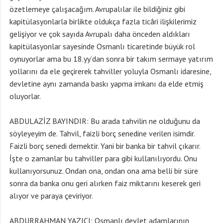
özetlemeye çalışacağım. Avrupalılar ile bildiğiniz gibi
kapitülasyonlarla birlikte oldukça fazla ticâri ilişkilerimiz
gelişiyor ve çok sayıda Avrupalı daha önceden aldıkları
kapitülasyonlar sayesinde Osmanlı ticaretinde büyük rol
oynuyorlar ama bu 18.yy’dan sonra bir takım sermaye yatırım
yollarını da ele geçirerek tahviller yoluyla Osmanlı idaresine,
devletine aynı zamanda baskı yapma imkanı da elde etmiş
oluyorlar.
ABDULAZİZ BAYINDIR: Bu arada tahvilin ne olduğunu da
söyleyeyim de. Tahvil, faizli borç senedine verilen isimdir.
Faizli borç senedi demektir. Yani bir banka bir tahvil çıkarır.
İşte o zamanlar bu tahviller para gibi kullanılıyordu. Onu
kullanıyorsunuz. Ondan ona, ondan ona ama belli bir süre
sonra da banka onu geri alırken faiz miktarını keserek geri
alıyor ve paraya çeviriyor.
ABDURRAHMAN YAZICI: Osmanlı devlet adamlarının