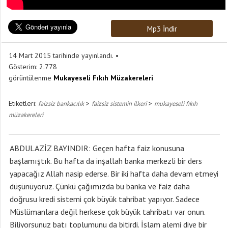
Mp3 İndir
14 Mart 2015 tarihinde yayınlandı.
Gösterim:
2.778
görüntülenme
Mukayeseli Fıkıh Müzakereleri
Etiketleri:
>
>
faizsiz bankacılık
faizsiz sistemin ilkeri
mukayeseli fıkıh
müzakereleri
ABDULAZİZ BAYINDIR: Geçen hafta faiz konusuna
başlamıştık. Bu hafta da inşallah banka merkezli bir ders
yapacağız Allah nasip ederse. Bir iki hafta daha devam etmeyi
düşünüyoruz. Çünkü çağımızda bu banka ve faiz daha
doğrusu kredi sistemi çok büyük tahribat yapıyor. Sadece
Müslümanlara değil herkese çok büyük tahribatı var onun.
Biliyorsunuz batı toplumunu da bitirdi. İslam alemi diye bir