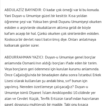
ABDULAZİZ BAYINDIR: O kadar çok örneği var ki bu konuda.
Yani Duyun-u Umumiye güzel bir kesittir. Kısa yoldan
öğrenme şeyi var. Yoksa ben şimdi Duyunu Umumiyeyi okurken
eskiden o arşivlerde okuduklarım aklıma geldi de böyle
kafam acayip bir hal. Çünkü okurken çok sinirlenirdim eskiden.
Koskoca bir devlet nasıl batırılmış diye. Onları anlatmaya
kalkarsak günler sürer.
ABDURRAHMAN YAZICI: Duyun-u Umumiye genel borçlar
anlamında Osmanlı’nın aldığı borçları ifade eden bir terim.
Veya borçların geri ödenmesi için kurulan kurumu anlamında.
Önce Cağaloğlu’nda bir binadayken daha sonra İstanbul Erkek
Lisesi olarak kullanılan şu andaki bina, sırf bunun için
yapılmış. Nereden özetlemeye çalışacağız? Duyun-u
Umumiye isimli Diyanet İslam Ansiklopedisi 10.cildinde yer
alan ve Cevdet Küçük, Tevfik Ertüzün tarafından hazırlanan
gayet doyurucu muhtevalı bir madde. Tabi onu kısaca