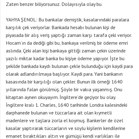
Zaten benzer biliyorsunuz. Dolayısıyla olay bu.
YAHYA ŞENOL: Bu bankalar demiştik, kasalarındaki paralara
karşılık çek veriyorlar. Bankada hesabı bulunan kişi de
piyasada bir alış veriş yaptığı zaman karşı tarafa çeki veriyor.
Hocam’ın da dediği gibi bu, bankaya verilmiş bir ödeme emri
aslında. Çeki alan kişi bankaya gittiği zaman çekin üzerinde
yazılı miktar kadar banka bu kişiye ödeme yapıyor. İşte bu
şekilde bankada kaydı bulunan çekle bulunduğu için kaydi para
olarak adlandırılmaya başlıyor. Kaydi para. Yani bankanın
kasasında bir karşılığı olan çekler. Bunun ilk örneği 1640
yıllarında falan görülmüş. Şöyle bir vakıa yaşanmış. Onu
kitaptan aynen okuyayım. İngiltere’de geçiyor bu olay.
İngiltere kralı 1. Charles, 1640 tarihinde Londra kalesindeki
darphanede bulunan ve tüccarlara ait olan kıymetli
madenlere ve taşlara zorla el koymuş. Bankerler de özel
kasalar yaptırarak tüccarların ve soylu kişilerin kendilerine
emanet bıraktıkları altın ve gümüşü kendi varlıkları ile