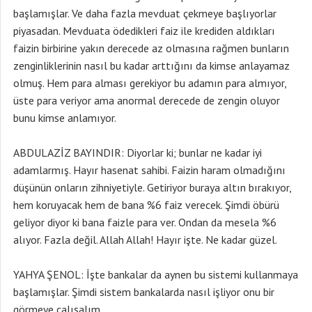
başlamışlar. Ve daha fazla mevduat çekmeye başlıyorlar
piyasadan. Mevduata ödedikleri faiz ile krediden aldıkları
faizin birbirine yakın derecede az olmasına rağmen bunların
zenginliklerinin nasıl bu kadar arttığını da kimse anlayamaz
olmuş. Hem para alması gerekiyor bu adamın para almıyor,
üste para veriyor ama anormal derecede de zengin oluyor
bunu kimse anlamıyor.
ABDULAZİZ BAYINDIR: Diyorlar ki; bunlar ne kadar iyi
adamlarmış. Hayır hasenat sahibi. Faizin haram olmadığını
düşünün onların zihniyetiyle. Getiriyor buraya altın bırakıyor,
hem koruyacak hem de bana %6 faiz verecek. Şimdi öbürü
geliyor diyor ki bana faizle para ver. Ondan da mesela %6
alıyor. Fazla değil. Allah Allah! Hayır işte. Ne kadar güzel.
YAHYA ŞENOL: İşte bankalar da aynen bu sistemi kullanmaya
başlamışlar. Şimdi sistem bankalarda nasıl işliyor onu bir
görmeye çalışalım.