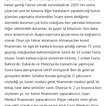
kanun gereği faizsiz olmak zorundaydılar. 2005’ten sonra
çıkarılan yeni bir kanunla diğer bankaların yapabileceği bütün
işlemleri yapmakla nitelendiler. İslam alemi dediğimiz
alemdeki durumun çok kötü olduğunu ben yakından biliyorum.
Diğer ülkelerdeki durumları da gayet iyi biliyorum. Size daha
önce anlatmıştım. Bugün kayıtlara geçsin konu ile bağlantılı
olarak. Onun için tekrar anlatayım. Almanya’dan konut
finansmanı ile ilgili bir banka ki buraya geldiği zaman 75 yıllık
geçmişi olduğundan bahsetmişlerdi. Geleli de 10 yıldan fazla
oluyor. İslam bankacılığına yönelmek istemiş. 2 yıldan fazla
Bahrey’de, Dubai’de ve Malezya’da toplantılar yapmışlar.
Sonra bana danışmanlık teklif etmişlerdi. Ben de gelin bir
görüşelim dedim. Geldiler burada görüştük. O şahısların
söylediği şu. Genel müdürü geldi, finansman müdürü geldi. Ve
birkaç tane daha yetkililer vardı. Diyorlar ki; 2 yıl boyunca bize
söylenen şu: siz, konut finansmanı yapacaksınız, Gayrı
Menkul finansmanı yapacaksınız. Kişiye vekalet verin gitsin
size vekil olarak o evi ya da ne ise artık Gayrı Menkulü alsın.