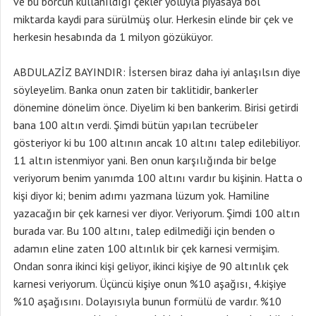
ve bu borcun kullanıldığı çekler yoluyla piyasaya bol
miktarda kaydi para sürülmüş olur. Herkesin elinde bir çek ve
herkesin hesabında da 1 milyon gözüküyor.
ABDULAZİZ BAYINDIR: İstersen biraz daha iyi anlaşılsın diye
söyleyelim. Banka onun zaten bir taklitidir, bankerler
dönemine dönelim önce. Diyelim ki ben bankerim. Birisi getirdi
bana 100 altın verdi. Şimdi bütün yapılan tecrübeler
gösteriyor ki bu 100 altının ancak 10 altını talep edilebiliyor.
11 altın istenmiyor yani. Ben onun karşılığında bir belge
veriyorum benim yanımda 100 altını vardır bu kişinin. Hatta o
kişi diyor ki; benim adımı yazmana lüzum yok. Hamiline
yazacağın bir çek karnesi ver diyor. Veriyorum. Şimdi 100 altın
burada var. Bu 100 altını, talep edilmediği için benden o
adamın eline zaten 100 altınlık bir çek karnesi vermişim.
Ondan sonra ikinci kişi geliyor, ikinci kişiye de 90 altınlık çek
karnesi veriyorum. Üçüncü kişiye onun %10 aşağısı, 4.kişiye
%10 aşağısını. Dolayısıyla bunun formülü de vardır. %10