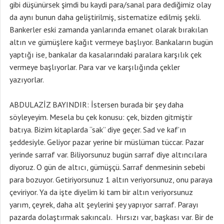
gibi düşünürsek şimdi bu kaydi para/sanal para dediğimiz olay
da aynı bunun daha geliştirilmiş, sistematize edilmiş şekli.
Bankerler eski zamanda yanlarında emanet olarak bırakılan
altın ve gümüşlere kağıt vermeye başlıyor. Bankaların bugün
yaptığı ise, bankalar da kasalarındaki paralara karşılık çek
vermeye başlıyorlar. Para var ve karşılığında çekler
yazıyorlar.
ABDULAZİZ BAYINDIR: İstersen burada bir şey daha
söyleyeyim. Mesela bu çek konusu: çek, bizden gitmiştir
batıya. Bizim kitaplarda “sak” diye geçer. Sad ve kaf’ın
şeddesiyle. Geliyor pazar yerine bir müslüman tüccar. Pazar
yerinde sarraf var. Biliyorsunuz bugün sarraf diye altıncılara
diyoruz. O gün de altıcı, gümüşçü. Sarraf denmesinin sebebi
para bozuyor. Getiriyorsunuz 1 altın veriyorsunuz, onu paraya
çeviriyor. Ya da işte diyelim ki tam bir altın veriyorsunuz
yarım, çeyrek, daha alt şeylerini şey yapıyor sarraf. Parayı
pazarda dolaştırmak sakıncalı. Hırsızı var, başkası var. Bir de