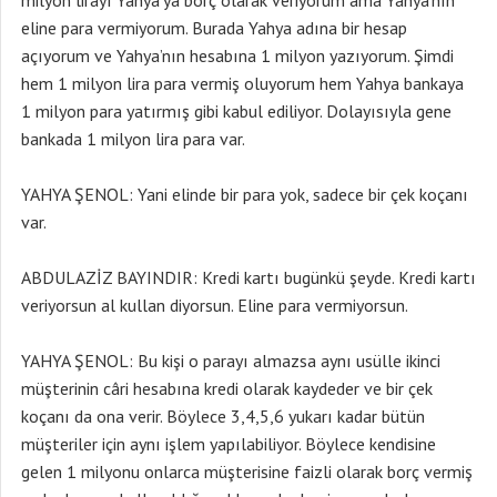
milyon lirayı Yahya’ya borç olarak veriyorum ama Yahya’nın
eline para vermiyorum. Burada Yahya adına bir hesap
açıyorum ve Yahya’nın hesabına 1 milyon yazıyorum. Şimdi
hem 1 milyon lira para vermiş oluyorum hem Yahya bankaya
1 milyon para yatırmış gibi kabul ediliyor. Dolayısıyla gene
bankada 1 milyon lira para var.
YAHYA ŞENOL: Yani elinde bir para yok, sadece bir çek koçanı
var.
ABDULAZİZ BAYINDIR: Kredi kartı bugünkü şeyde. Kredi kartı
veriyorsun al kullan diyorsun. Eline para vermiyorsun.
YAHYA ŞENOL: Bu kişi o parayı almazsa aynı usülle ikinci
müşterinin câri hesabına kredi olarak kaydeder ve bir çek
koçanı da ona verir. Böylece 3,4,5,6 yukarı kadar bütün
müşteriler için aynı işlem yapılabiliyor. Böylece kendisine
gelen 1 milyonu onlarca müşterisine faizli olarak borç vermiş