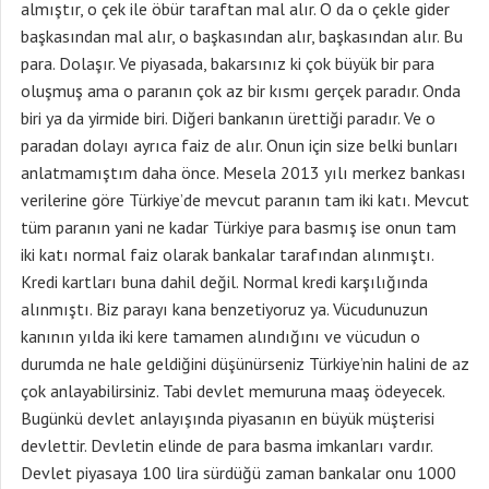
almıştır, o çek ile öbür taraftan mal alır. O da o çekle gider
başkasından mal alır, o başkasından alır, başkasından alır. Bu
para. Dolaşır. Ve piyasada, bakarsınız ki çok büyük bir para
oluşmuş ama o paranın çok az bir kısmı gerçek paradır. Onda
biri ya da yirmide biri. Diğeri bankanın ürettiği paradır. Ve o
paradan dolayı ayrıca faiz de alır. Onun için size belki bunları
anlatmamıştım daha önce. Mesela 2013 yılı merkez bankası
verilerine göre Türkiye’de mevcut paranın tam iki katı. Mevcut
tüm paranın yani ne kadar Türkiye para basmış ise onun tam
iki katı normal faiz olarak bankalar tarafından alınmıştı.
Kredi kartları buna dahil değil. Normal kredi karşılığında
alınmıştı. Biz parayı kana benzetiyoruz ya. Vücudunuzun
kanının yılda iki kere tamamen alındığını ve vücudun o
durumda ne hale geldiğini düşünürseniz Türkiye’nin halini de az
çok anlayabilirsiniz. Tabi devlet memuruna maaş ödeyecek.
Bugünkü devlet anlayışında piyasanın en büyük müşterisi
devlettir. Devletin elinde de para basma imkanları vardır.
Devlet piyasaya 100 lira sürdüğü zaman bankalar onu 1000