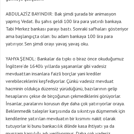
ABDULAZİZ BAYINDIR: Bak şimdi şurada bir animasyon
yapmış Vedat. Bu şahıs geldi 100 lira para yatırdı bankaya.
Tabi Merkez bankası parayı bastı. Sonraki safhaları gösteriyor
ama başlangıçta olan: bu adam bankaya 100 lira para
yatırıyor. Sen şimdi orayı yavaş yavaş oku.
YAHYA ŞENOL: Bankalar da tıpkı o biraz önce okuduğumuz
İngiltere’de 1640lı yıllarda yaşananlar gibi vadesiz
mevduattan insanlara faizli borçlar yani krediler
verebileceklerini keşfediyorlar. Çünkü vadesiz mevduat
hacminin oldukça düzensiz yürüdüğünü, bazılarının gelip
hesaplarını çekse de birçoğunun çekmediklerini görüyorlar.
İnsanlar, paralarını korusun diye daha çok yatırıyorlar oraya.
Beklenmedik talepler karşısında da sıkıntıya düşmemek için
kendilerine yatırılan mevduatın bir kısmını nakit olarak
tutuyorlar ki bunu bankacılık dilinde kasa ihtiyatı ya da
munzam karşılığı adı veriliyormuş. Daha çok vadesiz