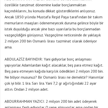
özellikle tanzimat dönemine kadar borçlanmaktan
kaçındıklarını, bu konuda dikkat gösterdiklerini anlıyoruz.
Ancak 1850 yılında Mustafa Reşid Paşa tarafından bir takım
memurların maaşları ödenemeyecek duruma gelince böyle bir
istek duyulduğu ancak yine bazı uyarılarla bu borçlanmadan
vazgeçildiğini görüyoruz. Vazgeçilme neticesinde de yaklaşık
2 milyon 200 bin Osmanlı lirası tazminat olarak ödeniyor
ama.
ABDULAZİZ BAYINDIR: Yani gidiyorlar borç anlaşması
yapıyorlar. Adamlardan kağıt alacaklar, beş para etmez kağıt.
Beş para etmeyen kağıda karşılık ödedikleri 2 milyon 200 bin.
Ne biliyor musunuz? Bir Osmanlı lirası ne demektir? Hanımlar
çok iyi bilir. 1 lira. Sarı lira. Yani 7,2 gr ağırlığındaki 22 ayar
altın. Ondan 2 milyon adet.
ABDURRAHMAN YAZICI: 2 milyon 200 bin adet ödeyerek
anlaşmayı fesh ediyorlar. O sene almıyorlar ama ondan bir