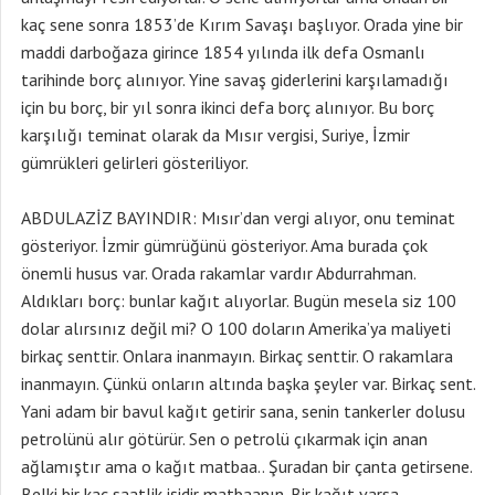
kaç sene sonra 1853’de Kırım Savaşı başlıyor. Orada yine bir
maddi darboğaza girince 1854 yılında ilk defa Osmanlı
tarihinde borç alınıyor. Yine savaş giderlerini karşılamadığı
için bu borç, bir yıl sonra ikinci defa borç alınıyor. Bu borç
karşılığı teminat olarak da Mısır vergisi, Suriye, İzmir
gümrükleri gelirleri gösteriliyor.
ABDULAZİZ BAYINDIR: Mısır’dan vergi alıyor, onu teminat
gösteriyor. İzmir gümrüğünü gösteriyor. Ama burada çok
önemli husus var. Orada rakamlar vardır Abdurrahman.
Aldıkları borç: bunlar kağıt alıyorlar. Bugün mesela siz 100
dolar alırsınız değil mi? O 100 doların Amerika’ya maliyeti
birkaç senttir. Onlara inanmayın. Birkaç senttir. O rakamlara
inanmayın. Çünkü onların altında başka şeyler var. Birkaç sent.
Yani adam bir bavul kağıt getirir sana, senin tankerler dolusu
petrolünü alır götürür. Sen o petrolü çıkarmak için anan
ağlamıştır ama o kağıt matbaa.. Şuradan bir çanta getirsene.
Belki bir kaç saatlik işidir matbaanın. Bir kağıt varsa,