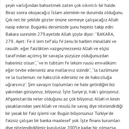
şeyin varlığından bahsetmek zaten çok sıkıntılı bir halde.
Biraz sonra okuyacağız İslam aleminin ne durumda olduğunu.
Çok net bir şekilde gözler önüne sermeye çalışacağız Allah
nasip ederse. Bugünkü dersimizde şunu hepiniz takip edin:
Bakara suresinin 279.ayetide Allah şöyle diyor: “BAKARA,
279.. Ayet: Fe il lem tef’alu fe’zenu bi harbim minallahi ve
rasulih: eğer faizlikten vazgeçmezseniz Allah ve elçisi
tarafından açılmış bir savaşla yüzyüze olduğunuzdan
haberiniz olsun”, “ve in tübtüm fe leküm ruusü emvaliküm:
eğer tevbe ederseniz ana mallarınız sizindir”, “la tazlimune
ve la tuzlemun: ne haksızlık edersiniz ne de haksızluğa
uğrarsınız”. Şim savaşın toplumları ne hale getirdiğini biz
yakından görüyoruz, biliyoruz. İşte Suriye’yi, Irak’ı görüyoruz.
Afganistan’da neler olduğunu az çok biliyoruz. Allah’ın kesin
yasaklarından yani Allah ve resulü ile savaş diye nitelendirdiği
bir yasak bir faiz işlemi var. Bugün biliyorsunuz Türkiye’de
faizsiz çalışan bir banka maalesef yok. İşte finans kurumları
diye nitelendirdiğimiz kuruluşlar 2005’e kadar hiç olmazsa