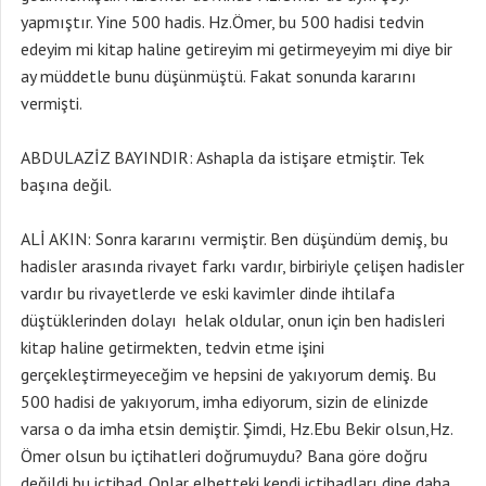
yapmıştır. Yine 500 hadis. Hz.Ömer, bu 500 hadisi tedvin
edeyim mi kitap haline getireyim mi getirmeyeyim mi diye bir
ay müddetle bunu düşünmüştü. Fakat sonunda kararını
vermişti.
ABDULAZİZ BAYINDIR: Ashapla da istişare etmiştir. Tek
başına değil.
ALİ AKIN: Sonra kararını vermiştir. Ben düşündüm demiş, bu
hadisler arasında rivayet farkı vardır, birbiriyle çelişen hadisler
vardır bu rivayetlerde ve eski kavimler dinde ihtilafa
düştüklerinden dolayı helak oldular, onun için ben hadisleri
kitap haline getirmekten, tedvin etme işini
gerçekleştirmeyeceğim ve hepsini de yakıyorum demiş. Bu
500 hadisi de yakıyorum, imha ediyorum, sizin de elinizde
varsa o da imha etsin demiştir. Şimdi, Hz.Ebu Bekir olsun,Hz.
Ömer olsun bu içtihatleri doğrumuydu? Bana göre doğru
değildi bu içtihad. Onlar elbetteki kendi içtihadları dine daha