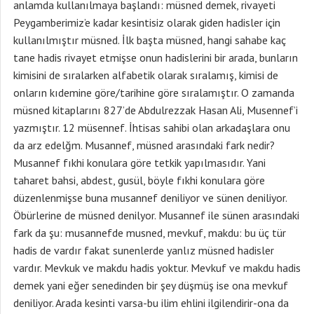
anlamda kullanılmaya başlandı: müsned demek, rivayeti
Peygamberimiz’e kadar kesintisiz olarak giden hadisler için
kullanılmıştır müsned. İlk başta müsned, hangi sahabe kaç
tane hadis rivayet etmişse onun hadislerini bir arada, bunların
kimisini de sıralarken alfabetik olarak sıralamış, kimisi de
onların kıdemine göre/tarihine göre sıralamıştır. O zamanda
müsned kitaplarını 827’de Abdulrezzak Hasan Ali, Musennef’i
yazmıştır. 12 müsennef. İhtisas sahibi olan arkadaşlara onu
da arz edelğm. Musannef, müsned arasındaki fark nedir?
Musannef fıkhi konulara göre tetkik yapılmasıdır. Yani
taharet bahsi, abdest, gusül, böyle fıkhi konulara göre
düzenlenmişse buna musannef deniliyor ve sünen deniliyor.
Öbürlerine de müsned denilyor. Musannef ile sünen arasındaki
fark da şu: musannefde musned, mevkuf, makdu: bu üç tür
hadis de vardır fakat sunenlerde yanlız müsned hadisler
vardır. Mevkuk ve makdu hadis yoktur. Mevkuf ve makdu hadis
demek yani eğer senedinden bir şey düşmüş ise ona mevkuf
deniliyor. Arada kesinti varsa-bu ilim ehlini ilgilendirir-ona da