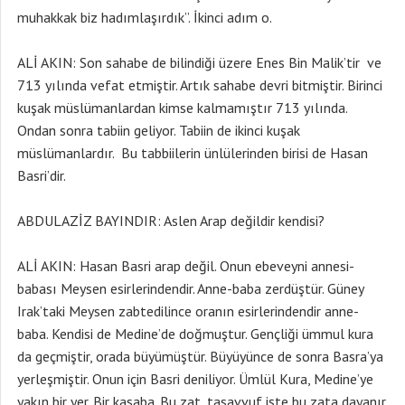
muhakkak biz hadımlaşırdık”. İkinci adım o.
ALİ AKIN: Son sahabe de bilindiği üzere Enes Bin Malik’tir ve
713 yılında vefat etmiştir. Artık sahabe devri bitmiştir. Birinci
kuşak müslümanlardan kimse kalmamıştır 713 yılında.
Ondan sonra tabiin geliyor. Tabiin de ikinci kuşak
müslümanlardır. Bu tabbiilerin ünlülerinden birisi de Hasan
Basri’dir.
ABDULAZİZ BAYINDIR: Aslen Arap değildir kendisi?
ALİ AKIN: Hasan Basri arap değil. Onun ebeveyni annesi-
babası Meysen esirlerindendir. Anne-baba zerdüştür. Güney
Irak’taki Meysen zabtedilince oranın esirlerindendir anne-
baba. Kendisi de Medine’de doğmuştur. Gençliği ümmul kura
da geçmiştir, orada büyümüştür. Büyüyünce de sonra Basra’ya
yerleşmiştir. Onun için Basri deniliyor. Ümlül Kura, Medine’ye
yakın bir yer. Bir kasaba. Bu zat, tasavvuf işte bu zata dayanır.