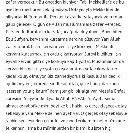
zafer verecektir. Bu önceden biliniyor. Tabi Mekkeliler’e de bu
ayetleri mecburen tebliğ ediyor. Dolayısıyla Mekkeliler de
biliyorlar ki Rumlar ile Persler tekrar karşılaşacak ve rumlar
galip gelecek. O gün de Allah müslümanlara zafer verecek.
Persler ile Rumlar’ın karşılaşacağı da duyuluyor. Bunu bilen
Ebu Sufyan, kervanını kurtarma derdine düşüyor. Yani Allah
zafer olarak bizim kervanı verir diye korkuyor. Mekkeliler
kervanı kurtarmak için ordu çıkarıyorlar. Sureyi bildikleri için
eyvah kervan gitti diye korkuya kapılıyorlar. Müslümanlar da
kervan bizimdir diye yola çıkıyorlar. Ama yola çıkmaları o
kadar kolay olmuyor. Biz zannediyoruz ki Resulullah dedi ki;
“gelin beyler”, “emredersin Resulallah, gece hangi dakikada
istersen yola çıkalım” demişler gibi bir algı var. Mesela Enfal
suresinin 5.ayetinde diyor ki Allah ENFAL, 5.. Ayet: Kema
ahraceke rabbüke mim beytike bil hakkı” o gerçekleşecek olay
sebebiyle yani Mekke’de inen ayet var. O gerçek olay sebebiyle
rabbin seni evinden çıkardı. “ve inne ferıkam minel mü’minıne
le karihun” ama bu müminlerden bir kısmı bu işten hiç