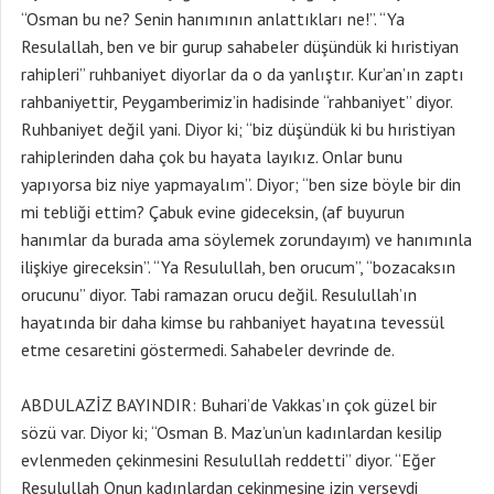
“Osman bu ne? Senin hanımının anlattıkları ne!”. “Ya
Resulallah, ben ve bir gurup sahabeler düşündük ki hıristiyan
rahipleri” ruhbaniyet diyorlar da o da yanlıştır. Kur’an’ın zaptı
rahbaniyettir, Peygamberimiz’in hadisinde “rahbaniyet” diyor.
Ruhbaniyet değil yani. Diyor ki; “biz düşündük ki bu hıristiyan
rahiplerinden daha çok bu hayata layıkız. Onlar bunu
yapıyorsa biz niye yapmayalım”. Diyor; “ben size böyle bir din
mi tebliği ettim? Çabuk evine gideceksin, (af buyurun
hanımlar da burada ama söylemek zorundayım) ve hanımınla
ilişkiye gireceksin”. “Ya Resulullah, ben orucum”, “bozacaksın
orucunu” diyor. Tabi ramazan orucu değil. Resulullah’ın
hayatında bir daha kimse bu rahbaniyet hayatına tevessül
etme cesaretini göstermedi. Sahabeler devrinde de.
ABDULAZİZ BAYINDIR: Buhari’de Vakkas’ın çok güzel bir
sözü var. Diyor ki; “Osman B. Maz’un’un kadınlardan kesilip
evlenmeden çekinmesini Resulullah reddetti” diyor. “Eğer
Resulullah Onun kadınlardan çekinmesine izin verseydi