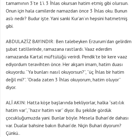
tamamının 3’te 1’i. 3 İhlas okursan hatim etmiş gibi olursun.
Onun için hala camilerde namazdan önce 3 İhlas oku. Bunun
aslı nedir? Budur işte. Yani sanki Kur’an’ın hepsini hatmetmiş
gibi.
ABDULAZİZ BAYINDIR: Ben talebeyken Erzurum’dan gelirdim
şubat tatillerinde, ramazana rastlardı. Vaaz ederdim
ramazanda Kartal müftülüğü verirdi. Pendik’te bir kere vaaz
ediyordum teravihten önce. Her akşam imam, hatim duası
okuyordu. “Ya bunları nasıl okuyorsun?”, “üç İhlas bir hatim
değil mi?”. “Orada zaten 3 İhlas okuyorum, hatim oluyor”
diyor.
ALİ AKIN: Hatta köşe başlarında bekliyorlar, halka “satılık
hatim var”, “hazır hatim var” diyor. Bu şekilde gördük
çocukluğumuzda yani. Bunlar böyle. Mesela Buhari’de dahası
var. Dualar bahsine bakın Buhari’de. Niçin Buhari diyorum?
Çünkü..