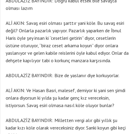
ABDULAZİZ BAYINDIR: Doğru kabul etsek bile savaşta
olması lazım
ALİ AKIN: Savaş esiri olması şarttır yani köle. Bu savaş esiri
değil? Onlarla pazarlık yapıyor. Pazarlık yaparken de İbnul
Haris öyle şey insan ki “cesetleri getirin” diyor, cesetlerin
üstüne oturuyor, “biraz ceset arkama koyun” diyor onlara
yaslanıyor ve gelen kabile reislerini öyle kabul ediyor. Onlar da
dehşete kapılıyor tabi o korkunç manzara karşısında.
ABDULAZİZ BAYINDIR: Bize de yaslanır diye korkuyorlar.
ALİ AKIN: Ve Hasan Basri, malesef, demiyor ki yani sen şimdi
onlara diyorsun ki yılda şu kadar genç kız vereceksin,
istiyorsun. Savaş esiri olmasa nasıl köle oluyor bunlar?
ABDULAZİZ BAYINDIR: Milletten vergi alır gibi yıllık şu
kadar kızı köle olarak vereceksiniz diyor. Sanki koyun gibi keçi