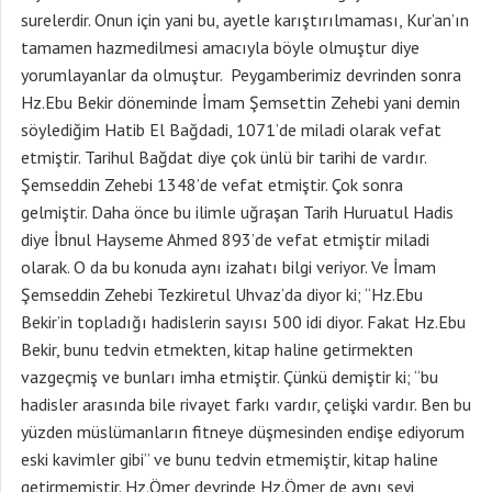
surelerdir. Onun için yani bu, ayetle karıştırılmaması, Kur’an’ın
tamamen hazmedilmesi amacıyla böyle olmuştur diye
yorumlayanlar da olmuştur. Peygamberimiz devrinden sonra
Hz.Ebu Bekir döneminde İmam Şemsettin Zehebi yani demin
söylediğim Hatib El Bağdadi, 1071’de miladi olarak vefat
etmiştir. Tarihul Bağdat diye çok ünlü bir tarihi de vardır.
Şemseddin Zehebi 1348’de vefat etmiştir. Çok sonra
gelmiştir. Daha önce bu ilimle uğraşan Tarih Huruatul Hadis
diye İbnul Hayseme Ahmed 893’de vefat etmiştir miladi
olarak. O da bu konuda aynı izahatı bilgi veriyor. Ve İmam
Şemseddin Zehebi Tezkiretul Uhvaz’da diyor ki; “Hz.Ebu
Bekir’in topladığı hadislerin sayısı 500 idi diyor. Fakat Hz.Ebu
Bekir, bunu tedvin etmekten, kitap haline getirmekten
vazgeçmiş ve bunları imha etmiştir. Çünkü demiştir ki; “bu
hadisler arasında bile rivayet farkı vardır, çelişki vardır. Ben bu
yüzden müslümanların fitneye düşmesinden endişe ediyorum
eski kavimler gibi” ve bunu tedvin etmemiştir, kitap haline
getirmemiştir. Hz.Ömer devrinde Hz.Ömer de aynı şeyi