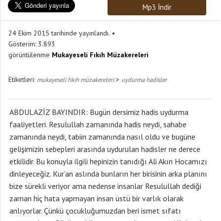
Mp3 İndir
24 Ekim 2015 tarihinde yayınlandı.
Gösterim:
3.893
görüntülenme
Mukayeseli Fıkıh Müzakereleri
Etiketleri:
>
mukayeseli fıkıh müzakereleri
uydurma hadisler
ABDULAZİZ BAYINDIR: Bugün dersimiz hadis uydurma
faaliyetleri. Resulullah zamanında hadis neydi, sahabe
zamanında neydi, tabiin zamanında nasıl oldu ve bugüne
gelişimizin sebepleri arasında uydurulan hadisler ne derece
etkilidir. Bu konuyla ilgili hepinizin tanıdığı Ali Akın Hocamızı
dinleyeceğiz. Kur’an aslında bunların her birisinin arka planını
bize sürekli veriyor ama nedense insanlar Resulullah dediği
zaman hiç hata yapmayan insan üstü bir varlık olarak
anlıyorlar. Çünkü çocukluğumuzdan beri ismet sıfatı