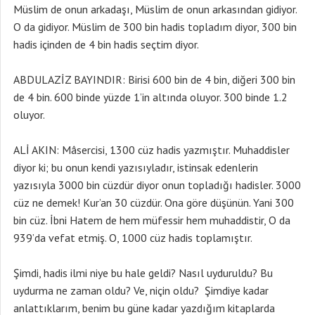
Müslim de onun arkadaşı, Müslim de onun arkasından gidiyor.
O da gidiyor. Müslim de 300 bin hadis topladım diyor, 300 bin
hadis içinden de 4 bin hadis seçtim diyor.
ABDULAZİZ BAYINDIR: Birisi 600 bin de 4 bin, diğeri 300 bin
de 4 bin. 600 binde yüzde 1’in altında oluyor. 300 binde 1.2
oluyor.
ALİ AKIN: Mâsercisi, 1300 cüz hadis yazmıştır. Muhaddisler
diyor ki; bu onun kendi yazısıyladır, istinsak edenlerin
yazısıyla 3000 bin cüzdür diyor onun topladığı hadisler. 3000
cüz ne demek! Kur’an 30 cüzdür. Ona göre düşünün. Yani 300
bin cüz. İbni Hatem de hem müfessir hem muhaddistir, O da
939’da vefat etmiş. O, 1000 cüz hadis toplamıştır.
Şimdi, hadis ilmi niye bu hale geldi? Nasıl uyduruldu? Bu
uydurma ne zaman oldu? Ve, niçin oldu? Şimdiye kadar
anlattıklarım, benim bu güne kadar yazdığım kitaplarda