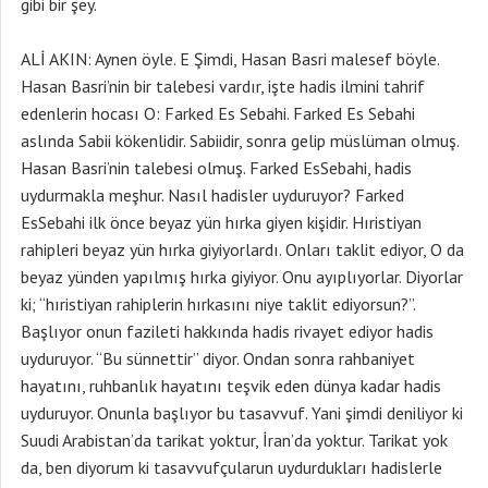
gibi bir şey.
ALİ AKIN: Aynen öyle. E Şimdi, Hasan Basri malesef böyle.
Hasan Basri’nin bir talebesi vardır, işte hadis ilmini tahrif
edenlerin hocası O: Farked Es Sebahi. Farked Es Sebahi
aslında Sabii kökenlidir. Sabiidir, sonra gelip müslüman olmuş.
Hasan Basri’nin talebesi olmuş. Farked EsSebahi, hadis
uydurmakla meşhur. Nasıl hadisler uyduruyor? Farked
EsSebahi ilk önce beyaz yün hırka giyen kişidir. Hıristiyan
rahipleri beyaz yün hırka giyiyorlardı. Onları taklit ediyor, O da
beyaz yünden yapılmış hırka giyiyor. Onu ayıplıyorlar. Diyorlar
ki; “hıristiyan rahiplerin hırkasını niye taklit ediyorsun?”.
Başlıyor onun fazileti hakkında hadis rivayet ediyor hadis
uyduruyor. “Bu sünnettir” diyor. Ondan sonra rahbaniyet
hayatını, ruhbanlık hayatını teşvik eden dünya kadar hadis
uyduruyor. Onunla başlıyor bu tasavvuf. Yani şimdi deniliyor ki
Suudi Arabistan’da tarikat yoktur, İran’da yoktur. Tarikat yok
da, ben diyorum ki tasavvufçularun uydurdukları hadislerle