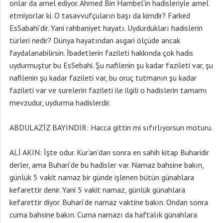
onlar da amel ediyor. Ahmed Bin Hambel’in hadisleriyle amel
etmiyorlar ki. O tasavvufçuların başı da kimdir? Farked
EsSabahi’dir. Yani rahbaniyet hayatı. Uydurdukları hadislerin
türleri nedir? Dünya hayatından asgari ölçüde ancak
faydalanabilirsin. İbadetlerin fazileti hakkında çok hadis
uydurmuştur bu EsSebahi. Şu nafilenin şu kadar fazileti var, şu
nafilenin şu kadar fazileti var, bu oruç tutmanın şu kadar
fazileti var ve surelerin fazileti ile ilgili o hadislerin tamamı
mevzudur, uydurma hadislerdir.
ABDULAZİZ BAYINDIR: Hacca gittin mi sıfırlıyorsun moturu.
ALİ AKIN: İşte odur. Kur’an’dan sonra en sahih kitap Buharidir
derler, ama Buhari’de bu hadisler var. Namaz bahsine bakın,
günlük 5 vakit namaz bir günde işlenen bütün günahlara
kefarettir denir. Yani 5 vakit namaz, günlük günahlara
kefarettir diyor. Buhari’de namaz vaktine bakın. Ondan sonra
cuma bahsine bakın. Cuma namazı da haftalık günahlara