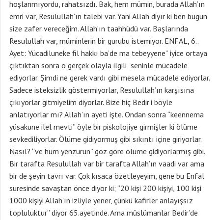
hoşlanmıyordu, rahatsızdı. Bak, hem mümin, burada Allah’ın
emri var, Resulullah’ın talebi var. Yani Allah diyır ki ben bugün
size zafer vereceğim. Allah’ın taahhüdü var. Başlarında
Resulullah var, müminlerin bir gurubu istemiyor. ENFAL, 6..
Ayet: Yücadiluneke fil hakkı ba’de ma tebeyyene” iyice ortaya
çıktıktan sonra o gerçek olayla ilgili seninle mücadele
ediyorlar. Şimdi ne gerek vardı gibi mesela mücadele ediyorlar.
Sadece isteksizlik göstermiyorlar, Resulullah’ın karşısına
çıkıyorlar gitmiyelim diyorlar. Bize hiç Bedir’i böyle
anlatıyorlar mı? Allah’ın ayeti işte. Ondan sonra “keennema
yüsakune ilel mevti” öyle bir piskolojiye girmişler ki ölüme
sevkediliyorlar. Ölüme gidiyormuş gibi sıkıntı içine giriyorlar.
Nasıl? “ve hüm yenzurun” göz göre ölüme gidiyorlarmış gibi.
Bir tarafta Resulullah var bir tarafta Allah’ın vaadi var ama
bir de şeyin tavrı var. Çok kısaca özetleyeyim, gene bu Enfal
suresinde savaştan önce diyor ki; “20 kişi 200 kişiyi, 100 kişi
1000 kişiyi Allah’ın izliyle yener, çünkü kafirler anlayışsız
topluluktur” diyor 65.ayetinde. Ama müslümanlar Bedir’de