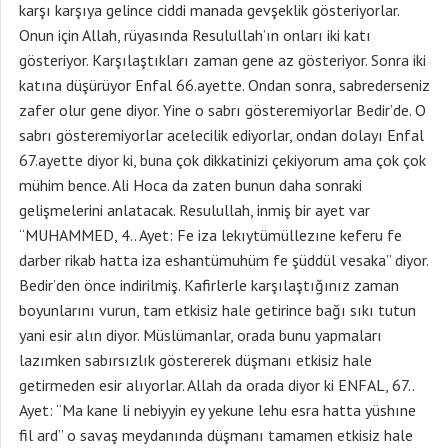
karşı karşıya gelince ciddi manada gevşeklik gösteriyorlar.
Onun için Allah, rüyasında Resulullah’ın onları iki katı
gösteriyor. Karşılaştıkları zaman gene az gösteriyor. Sonra iki
katına düşürüyor Enfal 66.ayette. Ondan sonra, sabrederseniz
zafer olur gene diyor. Yine o sabrı gösteremiyorlar Bedir’de. O
sabrı gösteremiyorlar acelecilik ediyorlar, ondan dolayı Enfal
67.ayette diyor ki, buna çok dikkatinizi çekiyorum ama çok çok
mühim bence. Ali Hoca da zaten bunun daha sonraki
gelişmelerini anlatacak. Resulullah, inmiş bir ayet var
“MUHAMMED, 4.. Ayet: Fe iza lekıytümüllezıne keferu fe
darber rikab hatta iza eshantümuhüm fe şüddül vesaka” diyor.
Bedir’den önce indirilmiş. Kafirlerle karşılaştığınız zaman
boyunlarını vurun, tam etkisiz hale getirince bağı sıkı tutun
yani esir alın diyor. Müslümanlar, orada bunu yapmaları
lazımken sabırsızlık göstererek düşmanı etkisiz hale
getirmeden esir alıyorlar. Allah da orada diyor ki ENFAL, 67..
Ayet: “Ma kane li nebiyyin ey yekune lehu esra hatta yüshıne
fil ard” o savaş meydanında düşmanı tamamen etkisiz hale