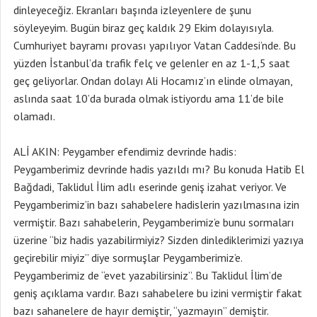
dinleyeceğiz. Ekranları başında izleyenlere de şunu
söyleyeyim. Bugün biraz geç kaldık 29 Ekim dolayısıyla.
Cumhuriyet bayramı provası yapılıyor Vatan Caddesi’nde. Bu
yüzden İstanbul’da trafik felç ve gelenler en az 1-1,5 saat
geç geliyorlar. Ondan dolayı Ali Hocamız’ın elinde olmayan,
aslında saat 10’da burada olmak istiyordu ama 11’de bile
olamadı.
ALİ AKIN: Peygamber efendimiz devrinde hadis:
Peygamberimiz devrinde hadis yazıldı mı? Bu konuda Hatib El
Bağdadi, Taklidul İlim adlı eserinde geniş izahat veriyor. Ve
Peygamberimiz’in bazı sahabelere hadislerin yazılmasına izin
vermiştir. Bazı sahabelerin, Peygamberimiz’e bunu sormaları
üzerine “biz hadis yazabilirmiyiz? Sizden dinlediklerimizi yazıya
geçirebilir miyiz” diye sormuşlar Peygamberimiz’e.
Peygamberimiz de “evet yazabilirsiniz”. Bu Taklidul İlim’de
geniş açıklama vardır. Bazı sahabelere bu izini vermiştir fakat
bazı sahanelere de hayır demiştir, “yazmayın” demiştir.