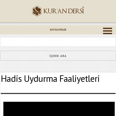
İsminiz (*)
KATEGORILER
Epostanız (*)
Hadis Uydurma Faaliyetleri
Yaşadığınız Hatanın Ayrıntıları
Bağlantıyı Gönderin