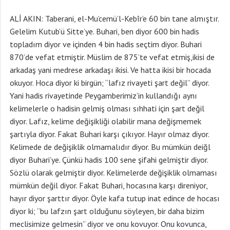
ALİ AKIN: Taberani, el-Mu’cemü’l-Kebîr’e 60 bin tane almıştır.
Gelelim Kutub’ü Sitte’ye. Buhari, ben diyor 600 bin hadis
topladım diyor ve içinden 4 bin hadis seçtim diyor. Buhari
870’de vefat etmiştir. Müslim de 875’te vefat etmiş,ikisi de
arkadaş yani medrese arkadaşı ikisi. Ve hatta ikisi bir hocada
okuyor. Hoca diyor ki birgün; “lafız rivayeti şart değil” diyor.
Yani hadis rivayetinde Peygamberimiz’in kullandığı aynı
kelimelerle o hadisin gelmiş olması sıhhati için şart değil
diyor. Lafız, kelime değişikliği olabilir mana değişmemek
şartıyla diyor. Fakat Buhari karşı çıkıyor. Hayır olmaz diyor.
Kelimede de değişiklik olmamalıdır diyor. Bu mümkün deiğl
diyor Buhari’ye. Çünkü hadis 100 sene şifahi gelmiştir diyor.
Sözlü olarak gelmiştir diyor. Kelimelerde değişiklik olmaması
mümkün değil diyor. Fakat Buhari, hocasına karşı direniyor,
hayır diyor şarttır diyor. Öyle kafa tutup inat edince de hocası
diyor ki; “bu lafzın şart olduğunu söyleyen, bir daha bizim
meclisimize gelmesin” diyor ve onu kovuyor. Onu kovunca,