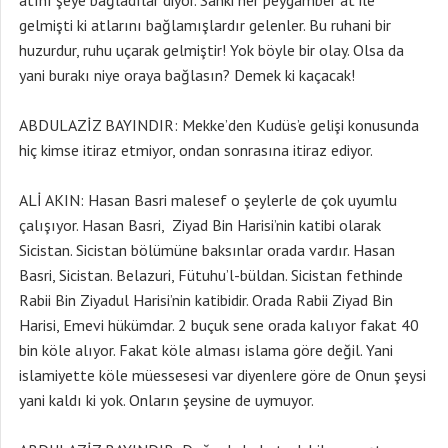
atını şeye bağladılar diyor. Sanki her peygamber at ile
gelmişti ki atlarını bağlamışlardır gelenler. Bu ruhani bir
huzurdur, ruhu uçarak gelmiştir! Yok böyle bir olay. Olsa da
yani burakı niye oraya bağlasın? Demek ki kaçacak!
ABDULAZİZ BAYINDIR: Mekke’den Kudüs’e gelişi konusunda
hiç kimse itiraz etmiyor, ondan sonrasına itiraz ediyor.
ALİ AKIN: Hasan Basri malesef o şeylerle de çok uyumlu
çalışıyor. Hasan Basri, Ziyad Bin Harisi’nin katibi olarak
Sicistan. Sicistan bölümüne baksınlar orada vardır. Hasan
Basri, Sicistan. Belazuri, Fütuhu’l-büldan. Sicistan fethinde
Rabii Bin Ziyadul Harisi’nin katibidir. Orada Rabii Ziyad Bin
Harisi, Emevi hükümdar. 2 buçuk sene orada kalıyor fakat 40
bin köle alıyor. Fakat köle alması islama göre değil. Yani
islamiyette köle müessesesi var diyenlere göre de Onun şeysi
yani kaldı ki yok. Onların şeysine de uymuyor.