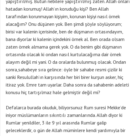
yapıştırılmış. Bütün nebilere yapıştırılmış zaten. Allah onları
hatadan korumuş! Allah’ın koruduğu kişi? Ben Allah
tarafından korunmayan kişiyim, korunan kişiyi nasıl örnek
alacağım? Onu düşünen yok. Ben şimdi şöyle söylüyorum;
birisi var kalenin içerisinde, ben de düşmanın ortasındayım,
bana diyorlar ki kalenin içindekini örnek al. Ben orada olsam
zaten örnek almama gerek yok. O da benim gibi düşmanın
ortasında olacak ki ondan nasıl kurtulacağıma dair örnek
alayım değil mi yani. O da oralarda bulunmuş olacak. Ondan
sonra,sahabeye sıra gelince: öyle bir sahabe resmi çizilir ki
sanki Resulullah’ın karşısında her biri birer kurşun asker, hiç
itiraz yok. Emre tam uyarlar. Daha sonra da sahabenin adeleti
konusu hiç tartışılmaz hale gelmiştir değil mi?
Defalarca burada okuduk, biliyorsunuz Rum suresi Mekke’de
iniyor müslümanların sıkıntılı zamanlarında. Allah diyor ki
Rumlar yenildiler, 3 ile 9 yıl arasında Rumlar galip
geleceklerdir, o gün de Allah müminlere kendi yardımıyla bir