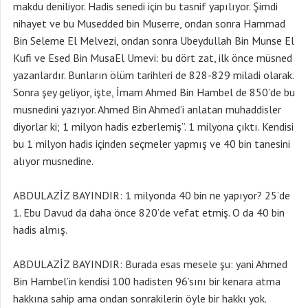
makdu deniliyor. Hadis senedi için bu tasnif yapılıyor. Şimdi
nihayet ve bu Musedded bin Muserre, ondan sonra Hammad
Bin Seleme El Melvezi, ondan sonra Ubeydullah Bin Munse El
Kufi ve Esed Bin MusaEl Umevi: bu dört zat, ilk önce müsned
yazanlardır. Bunların ölüm tarihleri de 828-829 miladi olarak.
Sonra şey geliyor, işte, İmam Ahmed Bin Hambel de 850’de bu
musnedini yazıyor. Ahmed Bin Ahmed’i anlatan muhaddisler
diyorlar ki; 1 milyon hadis ezberlemiş”. 1 milyona çıktı. Kendisi
bu 1 milyon hadis içinden seçmeler yapmış ve 40 bin tanesini
alıyor musnedine.
ABDULAZİZ BAYINDIR: 1 milyonda 40 bin ne yapıyor? 25’de
1. Ebu Davud da daha önce 820’de vefat etmiş. O da 40 bin
hadis almış.
ABDULAZİZ BAYINDIR: Burada esas mesele şu: yani Ahmed
Bin Hambel’in kendisi 100 hadisten 96’sını bir kenara atma
hakkına sahip ama ondan sonrakilerin öyle bir hakkı yok.