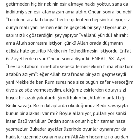
getirmeden hiç bir nebinin esir almaya hakkı yoktur, sana da
indirilmiş sen esir alamazsın ama aldın. Ondan sonra, bu nebi!
“türıdune aradad dünya” bedire gidenlerin hepsini katıyor, siz
dünya malı yani hemen elinize geçecek bir şey istiyorsunuz,
sabırsızlık gösterdiğini şey yapıyor. “vallahü yürıdül ahırah:
ama Allah sonrasını istiyor” çünkü Allah orada düşmanın
etlisiz hale getirilip Mekke’nin fethedilmesini istiyordu. Enfal
6-7.ayetlerde o var. Ondan sonra diyor ki; ENFAL, 68.. Ayet:
“Lev la kitabüm minellahi sebeka lemesseküm fıma ehaztüm
azabün azıym”: eğer Allah tarafından bir yazı geçmeseydi
yani Mekke’de ben Rum suresinde size bugün zafer vereceğim
diye size söz vermeseydim, aldığınız esirlerden dolayı sizi
büyük bir azab yakalardı. Şimdi bakın bu, Allah’ın anlattığı
Bedir savaşı. Bizim kitaplarda okuduğumuz Bedir savaşıyla
bunun bir alakası var mı? Böyle allanıyor, pullanıyor sanki
insan üstü varlıklar. Ondan sonra onlar hiç bir zaman hata
yapmazlar. Bukadar ayetler üzerinde oyunlar oynanıyor da
hadisler üzerinde oynanmaz mı?Ali Akın hocamızı o açıdan