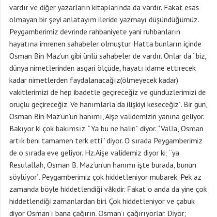
vardır ve diğer yazarların kitaplarında da vardır. Fakat esas
olmayan bir şeyi anlatayım ileride yazmayı düşündüğümüz.
Peygamberimiz devrinde rahbaniyete yani ruhbanların
hayatına imrenen sahabeler olmuştur. Hatta bunların içinde
Osman Bin Maz’un gibi ünlü sahabeler de vardır. Onlar da “biz,
dünya nimetlerinden asgari ölçüde, hayatı idame ettirecek
kadar nimetlerden faydalanacağız(ölmeyecek kadar)
vakitlerimizi de hep ibadetle geçireceğiz ve gündüzlerimizi de
oruçlu geçireceğiz. Ve hanımlarla da ilişkiyi keseceğiz”. Bir gün,
Osman Bin Maz’un’un hanımı, Aişe validemizin yanına geliyor.
Bakıyor ki çok bakımsız. “Ya bu ne halin” diyor. “Valla, Osman
artık beni tamamen terk etti” diyor. O sırada Peygamberimiz
de o sırada eve geliyor. Hz.Aişe validemiz diyor ki; “ya
Resulallah, Osman B. Maz’un’un hanımı işte burada, bunun
söylüyor”. Peygamberimiz çok hiddetleniyor mubarek. Pek az
zamanda böyle hiddetlendiği vâkidir. Fakat o anda da yine çok
hiddetlendiği zamanlardan biri. Çok hiddetleniyor ve çabuk
diyor Osman’ı bana çağırın. Osman’ı çağırıyorlar. Diyor;