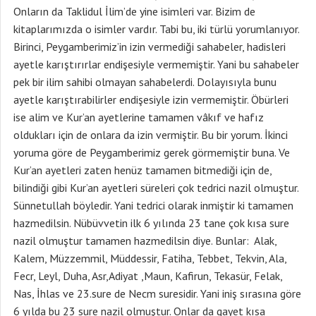
Onların da Taklidul İlim’de yine isimleri var. Bizim de
kitaplarımızda o isimler vardır. Tabi bu, iki türlü yorumlanıyor.
Birinci, Peygamberimiz’in izin vermediği sahabeler, hadisleri
ayetle karıştırırlar endişesiyle vermemiştir. Yani bu sahabeler
pek bir ilim sahibi olmayan sahabelerdi. Dolayısıyla bunu
ayetle karıştırabilirler endişesiyle izin vermemiştir. Öbürleri
ise alim ve Kur’an ayetlerine tamamen vâkıf ve hafız
oldukları için de onlara da izin vermiştir. Bu bir yorum. İkinci
yoruma göre de Peygamberimiz gerek görmemiştir buna. Ve
Kur’an ayetleri zaten henüz tamamen bitmediği için de,
bilindiği gibi Kur’an ayetleri süreleri çok tedrici nazil olmuştur.
Sünnetullah böyledir. Yani tedrici olarak inmiştir ki tamamen
hazmedilsin. Nübüvvetin ilk 6 yılında 23 tane çok kısa sure
nazil olmuştur tamamen hazmedilsin diye. Bunlar: Alak,
Kalem, Müzzemmil, Müddessir, Fatiha, Tebbet, Tekvin, Ala,
Fecr, Leyl, Duha, Asr,Adiyat ,Maun, Kafirun, Tekasür, Felak,
Nas, İhlas ve 23.sure de Necm suresidir. Yani iniş sırasına göre
6 yılda bu 23 sure nazil olmuştur. Onlar da gayet kısa