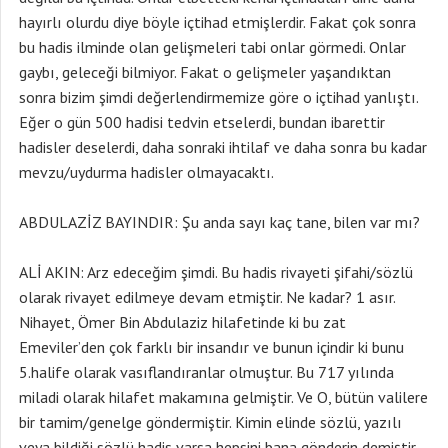
hayırlı olurdu diye böyle içtihad etmişlerdir. Fakat çok sonra
bu hadis ilminde olan gelişmeleri tabi onlar görmedi. Onlar
gaybı, geleceği bilmiyor. Fakat o gelişmeler yaşandıktan
sonra bizim şimdi değerlendirmemize göre o içtihad yanlıştı.
Eğer o gün 500 hadisi tedvin etselerdi, bundan ibarettir
hadisler deselerdi, daha sonraki ihtilaf ve daha sonra bu kadar
mevzu/uydurma hadisler olmayacaktı.
ABDULAZİZ BAYINDIR: Şu anda sayı kaç tane, bilen var mı?
ALİ AKIN: Arz edeceğim şimdi. Bu hadis rivayeti şifahi/sözlü
olarak rivayet edilmeye devam etmiştir. Ne kadar? 1 asır.
Nihayet, Ömer Bin Abdulaziz hilafetinde ki bu zat
Emeviler’den çok farklı bir insandır ve bunun içindir ki bunu
5.halife olarak vasıflandıranlar olmuştur. Bu 717 yılında
miladi olarak hilafet makamına gelmiştir. Ve O, bütün valilere
bir tamim/genelge göndermiştir. Kimin elinde sözlü, yazılı
veya bildiği sözlü hadis varsa hepsini bana gönderin demiştir.