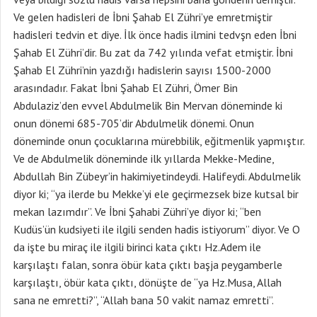
Ve gelen hadisleri de İbni Şahab El Zühri’ye emretmiştir
hadisleri tedvin et diye. İlk önce hadis ilmini tedvşn eden İbni
Şahab El Zühri’dir. Bu zat da 742 yılında vefat etmiştir. İbni
Şahab El Zühri’nin yazdığı hadislerin sayısı 1500-2000
arasındadır. Fakat İbni Şahab El Zühri, Ömer Bin
Abdulaziz’den evvel Abdulmelik Bin Mervan döneminde ki
onun dönemi 685-705’dir Abdulmelik dönemi. Onun
döneminde onun çocuklarına mürebbilik, eğitmenlik yapmıştır.
Ve de Abdulmelik döneminde ilk yıllarda Mekke-Medine,
Abdullah Bin Zübeyr’in hakimiyetindeydi. Halifeydi. Abdulmelik
diyor ki; “ya ilerde bu Mekke’yi ele geçirmezsek bize kutsal bir
mekan lazımdır”. Ve İbni Şahabi Zühri’ye diyor ki; “ben
Kudüs’ün kudsiyeti ile ilgili senden hadis istiyorum” diyor. Ve O
da işte bu miraç ile ilgili birinci kata çıktı Hz.Adem ile
karşılaştı falan, sonra öbür kata çıktı başja peygamberle
karşılaştı, öbür kata çıktı, dönüşte de “ya Hz.Musa, Allah
sana ne emretti?”, “Allah bana 50 vakit namaz emretti”.