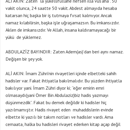
ALİ AKIN: Zaten “la yukellifullahe nefsen illa vus’aha”. 50
vakit olunca, 24 saatte 50 vakit. Abdest almayıda hesaba
katarsan hiç başka bir iş tutmaya fırsat kalmıyor. Ancak
namaz kılabilirsin, başka işle uğraşamazsın. Bu imkansızdır.
Aklen de imkansızdır. Ve Allah, insana kaldıramayacağı bir
yükü de yüklemez.
ABDULAZİZ BAYINDIR: Zaten Adem(as)’dan beri aynı namaz.
Değişen bir şey yok.
ALİ AKIN: İmam Zühri’nin rivayetleri içinde elbetteki sahih
hadisler var. Fakat ihtiyatla bakılmalıdır. Bu yüzden ihtiyatla
bakılıyor yani. İmam Zühri diyor ki; “eğer emirin emri
olmasaydı(yani Ömer Bin Abdulaziz)biz hadis yazmayı
düşünmezdik”. Fakat bu demek değildir ki hadisler hiç
yazılmamıştır. Hadis rivayet eden muhaddislerin evinde
elbette ki yazılı bir takım notları ve hadisler vardı. Ama
cemaata, halka bu hadisleri rivayet ederken kitap açap değil