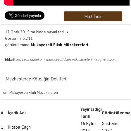
Mp3 İndir
17 Ocak 2015 tarihinde yayınlandı.
Gösterim:
5.211
görüntülenme
Mukayeseli Fıkıh Müzakereleri
Etiketleri:
>
>
ceza hukuku
mukaseyeli fıkıh müzakereleri
suç ve ceza
Mezheplerde Köleliğin Delilleri
Tüm Mukayeseli Fıkıh Müzakereleri
Yayınladığı
#
İçerik Adı
Görüntülenme
Tarih
16 Eylül
Gösterim:
1
Kitaba Çağrı
2017
1.257