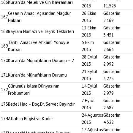
166
Kur’an’da Melek ve Cin Kavramları
2013
11.523
Cezanın Amacı Açısından Mağdur
26 Ekim
Gösterim:
167
Hakları
2013
2.169
12 Ekim
Gösterim:
168
Bayram Namazı ve Teşrik Tekbirleri
2013
3.451
Tarihi, Amacı ve Ahkamı Yönüyle
5 Ekim
Gösterim:
169
Kurban
2013
2.663
28 Eylül
Gösterim:
170
Kur’an’da Münafıkların Durumu – 2
2013
2.992
21 Eylül
Gösterim:
171
Kur’an’da Münafıkların Durumu
2013
3.275
Günümüz İslam Dünyasının
14 Eylül
Gösterim:
172
Problemleri
2013
2.979
7 Eylül
Gösterim:
173
Bedel Hac – Doç.Dr. Servet Bayındır
2013
2.587
24 Ağustos
Gösterim:
174
Allah’ın Bilgisi ve Kader
2013
4.322
17 Ağustos
Gösterim: