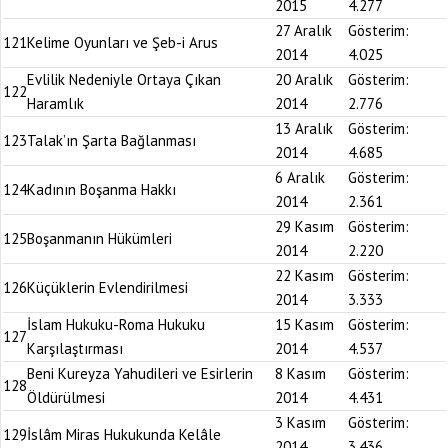
2015
4.277
27 Aralık
Gösterim:
121
Kelime Oyunları ve Şeb-i Arus
2014
4.025
Evlilik Nedeniyle Ortaya Çıkan
20 Aralık
Gösterim:
122
Haramlık
2014
2.776
13 Aralık
Gösterim:
123
Talak’ın Şarta Bağlanması
2014
4.685
6 Aralık
Gösterim:
124
Kadının Boşanma Hakkı
2014
2.361
29 Kasım
Gösterim:
125
Boşanmanın Hükümleri
2014
2.220
22 Kasım
Gösterim:
126
Küçüklerin Evlendirilmesi
2014
3.333
İslam Hukuku-Roma Hukuku
15 Kasım
Gösterim:
127
Karşılaştırması
2014
4.537
Beni Kureyza Yahudileri ve Esirlerin
8 Kasım
Gösterim:
128
Öldürülmesi
2014
4.431
3 Kasım
Gösterim:
129
İslâm Miras Hukukunda Kelâle
2014
3.436