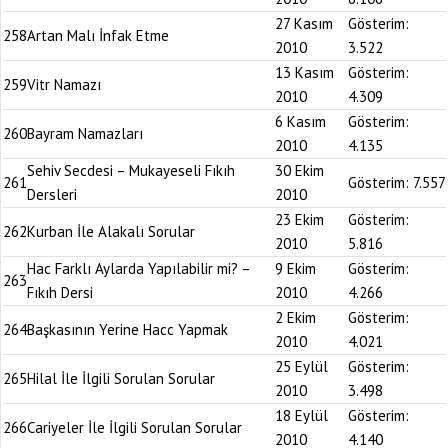
27 Kasım
Gösterim:
258
Artan Malı İnfak Etme
2010
3.522
13 Kasım
Gösterim:
259
Vitr Namazı
2010
4.309
6 Kasım
Gösterim:
260
Bayram Namazları
2010
4.135
Sehiv Secdesi – Mukayeseli Fıkıh
30 Ekim
261
Gösterim:
7.557
Dersleri
2010
23 Ekim
Gösterim:
262
Kurban İle Alakalı Sorular
2010
5.816
Hac Farklı Aylarda Yapılabilir mi? –
9 Ekim
Gösterim:
263
Fıkıh Dersi
2010
4.266
2 Ekim
Gösterim:
264
Başkasının Yerine Hacc Yapmak
2010
4.021
25 Eylül
Gösterim:
265
Hilal İle İlgili Sorulan Sorular
2010
3.498
18 Eylül
Gösterim:
266
Cariyeler İle İlgili Sorulan Sorular
2010
4.140