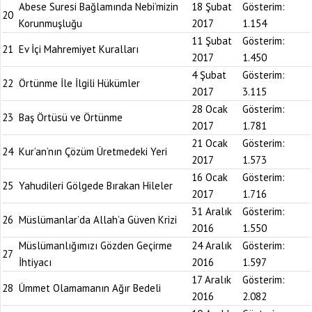
Abese Suresi Bağlamında Nebi’mizin
18 Şubat
Gösterim:
20
Korunmuşluğu
2017
1.154
11 Şubat
Gösterim:
21
Ev İçi Mahremiyet Kuralları
2017
1.450
4 Şubat
Gösterim:
22
Örtünme İle İlgili Hükümler
2017
3.115
28 Ocak
Gösterim:
23
Baş Örtüsü ve Örtünme
2017
1.781
21 Ocak
Gösterim:
24
Kur’an’nın Çözüm Üretmedeki Yeri
2017
1.573
16 Ocak
Gösterim:
25
Yahudileri Gölgede Bırakan Hileler
2017
1.716
31 Aralık
Gösterim:
26
Müslümanlar’da Allah’a Güven Krizi
2016
1.550
Müslümanlığımızı Gözden Geçirme
24 Aralık
Gösterim:
27
İhtiyacı
2016
1.597
17 Aralık
Gösterim:
28
Ümmet Olamamanın Ağır Bedeli
2016
2.082