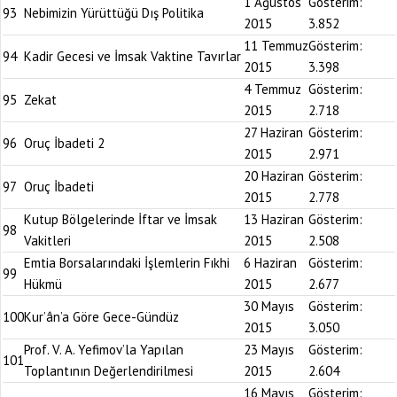
1 Ağustos
Gösterim:
93
Nebimizin Yürüttüğü Dış Politika
2015
3.852
11 Temmuz
Gösterim:
94
Kadir Gecesi ve İmsak Vaktine Tavırlar
2015
3.398
4 Temmuz
Gösterim:
95
Zekat
2015
2.718
27 Haziran
Gösterim:
96
Oruç İbadeti 2
2015
2.971
20 Haziran
Gösterim:
97
Oruç İbadeti
2015
2.778
Kutup Bölgelerinde İftar ve İmsak
13 Haziran
Gösterim:
98
Vakitleri
2015
2.508
Emtia Borsalarındaki İşlemlerin Fıkhi
6 Haziran
Gösterim:
99
Hükmü
2015
2.677
30 Mayıs
Gösterim:
100
Kur’ân’a Göre Gece-Gündüz
2015
3.050
Prof. V. A. Yefimov’la Yapılan
23 Mayıs
Gösterim:
101
Toplantının Değerlendirilmesi
2015
2.604
16 Mayıs
Gösterim: