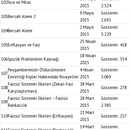
102
İsra ve Mirac
2015
2.524
9 Mayıs
Gösterim:
103
Berzah Alemi 2
2015
2.691
2 Mayıs
Gösterim:
104
Berzah Alemi
2015
3.229
25 Nisan
105
Enflasyon ve Faiz
Gösterim:
418
2015
18 Nisan
106
İşsizlik Probleminin Kaynağı
Gösterim:
354
2015
Peygamberimizin Öldürülmesini
4 Nisan
Gösterim:
107
Emrettiği Kişiler Hakkındaki Rivayetler
2015
3.069
Faizsiz Sistemin İlkeleri (Zekat-Faiz
28 Mart
108
Gösterim:
278
Karşılaştırması)
2015
Faizsiz Sistemin İlkeleri – Faizsiz
28 Mart
Gösterim:
109
Bankacılık
2015
2.385
21 Mart
110
Faizsiz Sistemin İlkeleri (Enflasyon)
Gösterim:
237
2015
14 Mart
Gösterim: