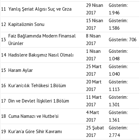
29 Nisan
Gösterim:
11
Yanlış Şeriat Algısı Suç ve Ceza
2017
1.946
15 Nisan
Gösterim:
12
Kapitalizmin Sonu
2017
1.586
Faiz Bağlamında Modern Finansal
8 Nisan
13
Gösterim:
706
Ürünler
2017
1 Nisan
Gösterim:
14
Hadislere Bakışımız Nasıl Olmalı
2017
1.048
25 Mart
Gösterim:
15
Haram Aylar
2017
1.040
20 Mart
Gösterim:
16
Kur’an’cılık Tehlikesi 1.Bölüm
2017
1.113
11 Mart
Gösterim:
17
Din ve Devlet İlişkileri 1.Bölüm
2017
1.301
4 Mart
Gösterim:
18
Cuma Namazı ve Hutbe’si
2017
1.361
25 Şubat
Gösterim:
19
Kur’an’a Göre Sihir Kavramı
2017
2.774