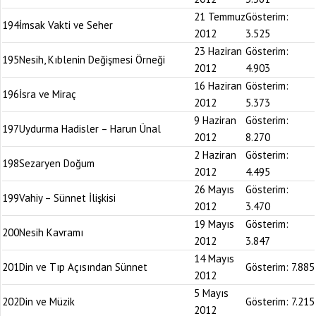
21 Temmuz
Gösterim:
194
İmsak Vakti ve Seher
2012
3.525
23 Haziran
Gösterim:
195
Nesih, Kıblenin Değişmesi Örneği
2012
4.903
16 Haziran
Gösterim:
196
İsra ve Miraç
2012
5.373
9 Haziran
Gösterim:
197
Uydurma Hadisler – Harun Ünal
2012
8.270
2 Haziran
Gösterim:
198
Sezaryen Doğum
2012
4.495
26 Mayıs
Gösterim:
199
Vahiy – Sünnet İlişkisi
2012
3.470
19 Mayıs
Gösterim:
200
Nesih Kavramı
2012
3.847
14 Mayıs
201
Din ve Tıp Açısından Sünnet
Gösterim:
7.885
2012
5 Mayıs
202
Din ve Müzik
Gösterim:
7.215
2012