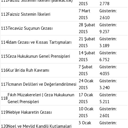
111
Faizsiz Sistemin İlkeleri (Bankacılık)
2015
2.778
7 Mart
Gösterim:
112
Faizsiz Sistemin İlkeleri
2015
2.610
28 Şubat
Gösterim:
113
Tecavüz Suçunun Cezası
2015
9.237
21 Şubat
Gösterim:
114
İdam Cezası ve Kıssas Tartışmaları
2015
3.189
14 Şubat
Gösterim:
115
Ceza Hukukunun Genel Prensipleri
2015
6.752
7 Şubat
Gösterim:
116
Kur’ân’da Ruh Kavramı
2015
4.035
24 Ocak
Gösterim:
117
İcmanın Delilleri ve Değerlendirilmesi
2015
3.240
Fıkıh Müzakereleri | Ceza Hukukunun
17 Ocak
Gösterim:
118
Genel Prensipleri
2015
5.211
10 Ocak
Gösterim:
119
Nebiye Hakaretin Cezası
2015
2.601
3 Ocak
Gösterim:
120
Noel ve Mevlid Kandili Kutlamalari