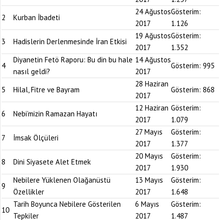
24 Ağustos
Gösterim:
2
Kurban İbadeti
2017
1.126
19 Ağustos
Gösterim:
3
Hadislerin Derlenmesinde İran Etkisi
2017
1.352
Diyanetin Fetö Raporu: Bu din bu hale
14 Ağustos
4
Gösterim:
995
nasıl geldi?
2017
28 Haziran
5
Hilal, Fitre ve Bayram
Gösterim:
868
2017
12 Haziran
Gösterim:
6
Nebi’mizin Ramazan Hayatı
2017
1.079
27 Mayıs
Gösterim:
7
İmsak Ölçüleri
2017
1.377
20 Mayıs
Gösterim:
8
Dini Siyasete Alet Etmek
2017
1.930
Nebilere Yüklenen Olağanüstü
13 Mayıs
Gösterim:
9
Özellikler
2017
1.648
Tarih Boyunca Nebilere Gösterilen
6 Mayıs
Gösterim:
10
Tepkiler
2017
1.487