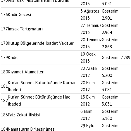
175
Mısırdaki Müslümanların Durumu
2013
3.041
3 Ağustos
Gösterim:
176
Kadir Gecesi
2013
2.901
27 Temmuz
Gösterim:
177
İmsak Tartışmaları
2013
2.964
20 Temmuz
Gösterim:
178
Kutup Bölgelerinde İbadet Vakitleri
2013
2.868
19 Ocak
179
Kader
Gösterim:
7.289
2013
22 Aralık
Gösterim:
180
Kıyamet Alametleri
2012
5.200
Kur’an Sünnet Bütünlüğünde Kurban
20 Ekim
Gösterim:
181
İbadeti
2012
3.081
Kur’an Sünnet Bütünlüğünde Hac
13 Ekim
Gösterim:
182
İbadeti
2012
3.031
6 Ekim
Gösterim:
183
Faiz-Zekat İlişkisi
2012
3.160
29 Eylül
Gösterim:
184
Namazların Birleştirilmesi