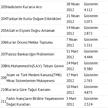
28 Nisan
Gösterim:
203
Hadislerin Kur’an’a Arzı
2012
4.112
21 Nisan
Gösterim:
204
Türkiye’de Kutlu Doğum Etkinlikleri
2012
3.073
14 Nisan
Gösterim:
205
Allah’ın Elçisini Doğru Anlamak
2012
2.872
7 Nisan
Gösterim:
206
Kur’an Öncesi Mekke Toplumu
2012
3.331
31 Mart
Gösterim:
207
Faizsiz Bankacılğın Problemleri
2012
4.444
24 Mart
Gösterim:
208
Hz.Muhammed’in(S.A.V.) Tebyin Görevi
2012
9.380
İslam ve Türk Medeni Kanunu(TMK)
17 Mart
Gösterim:
209
Miras Sistemlerinin Mukayesesi
2012
2.763
10 Mart
Gösterim:
210
Kur’an’a Göre Tağut Kavramı
2012
4.875
Farklı İnançların Birlikte Yaşamasının
3 Mart
Gösterim:
211
Doğal Kuralları
2012
2.524