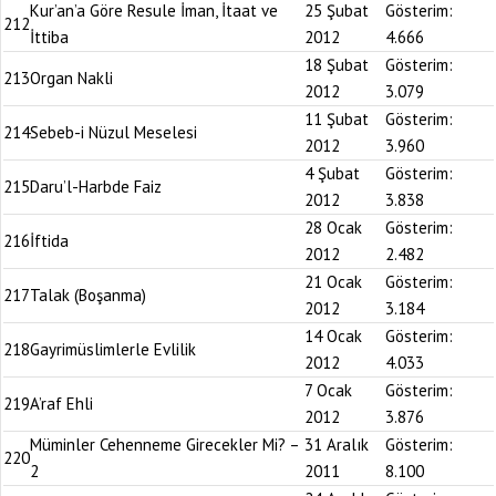
Kur’an’a Göre Resule İman, İtaat ve
25 Şubat
Gösterim:
212
İttiba
2012
4.666
18 Şubat
Gösterim:
213
Organ Nakli
2012
3.079
11 Şubat
Gösterim:
214
Sebeb-i Nüzul Meselesi
2012
3.960
4 Şubat
Gösterim:
215
Daru’l-Harbde Faiz
2012
3.838
28 Ocak
Gösterim:
216
İftida
2012
2.482
21 Ocak
Gösterim:
217
Talak (Boşanma)
2012
3.184
14 Ocak
Gösterim:
218
Gayrimüslimlerle Evlilik
2012
4.033
7 Ocak
Gösterim:
219
A’raf Ehli
2012
3.876
Müminler Cehenneme Girecekler Mi? –
31 Aralık
Gösterim:
220
2
2011
8.100