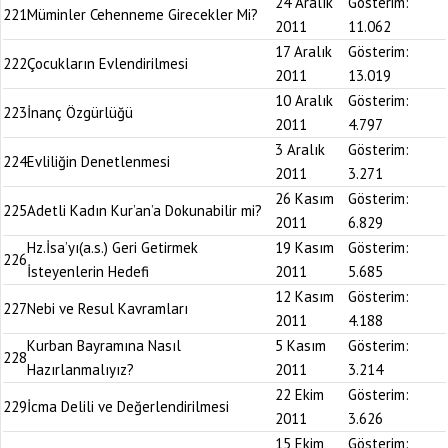
24 Aralık
Gösterim:
221
Müminler Cehenneme Girecekler Mi?
2011
11.062
17 Aralık
Gösterim:
222
Çocukların Evlendirilmesi
2011
13.019
10 Aralık
Gösterim:
223
İnanç Özgürlüğü
2011
4.797
3 Aralık
Gösterim:
224
Evliliğin Denetlenmesi
2011
3.271
26 Kasım
Gösterim:
225
Adetli Kadın Kur’an’a Dokunabilir mi?
2011
6.829
Hz.İsa’yı(a.s.) Geri Getirmek
19 Kasım
Gösterim:
226
İsteyenlerin Hedefi
2011
5.685
12 Kasım
Gösterim:
227
Nebi ve Resul Kavramları
2011
4.188
Kurban Bayramına Nasıl
5 Kasım
Gösterim:
228
Hazırlanmalıyız?
2011
3.214
22 Ekim
Gösterim:
229
İcma Delili ve Değerlendirilmesi
2011
3.626
15 Ekim
Gösterim: