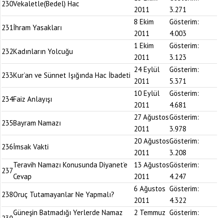
230
Vekaletle(Bedel) Hac
2011
3.271
8 Ekim
Gösterim:
231
İhram Yasakları
2011
4.003
1 Ekim
Gösterim:
232
Kadınların Yolcuğu
2011
3.123
24 Eylül
Gösterim:
233
Kur’an ve Sünnet Işığında Hac İbadeti
2011
5.371
10 Eylül
Gösterim:
234
Faiz Anlayışı
2011
4.681
27 Ağustos
Gösterim:
235
Bayram Namazı
2011
3.978
20 Ağustos
Gösterim:
236
İmsak Vakti
2011
3.208
Teravih Namazı Konusunda Diyanet’e
13 Ağustos
Gösterim:
237
Cevap
2011
4.247
6 Ağustos
Gösterim:
238
Oruç Tutamayanlar Ne Yapmalı?
2011
4.322
Güneşin Batmadığı Yerlerde Namaz
2 Temmuz
Gösterim: