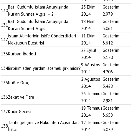
Batı Güdümlü İslam Anlayışında
25 Ekim
Gösterim:
130
Kur’an Sünnet Algısı – 2
2014
2.979
Batı Güdümlü İslam Anlayışında
18 Ekim
Gösterim:
131
Kur’an Sünnet Algısı
2014
3.061
İslam Alimlerinin Işid’e Gönderdikleri
11 Ekim
Gösterim:
132
Mektubun Eleştirisi
2014
3.612
27 Eylül
Gösterim:
133
Kurban İbadeti
2014
3.120
9 Ağustos
Gösterim:
134
Birbirimizden yardım istemek şirk midir?
2014
4.206
2 Ağustos
Gösterim:
135
Nafile Oruç
2014
5.428
26 Temmuz
Gösterim:
136
Zekat ve Fitre
2014
2.981
19 Temmuz
Gösterim:
137
Kadir Gecesi
2014
3.658
Tarihi gelişimi ve Hükümleri Açısından
12 Temmuz
Gösterim:
138
İtikaf
2014
3.079