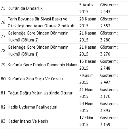
5 Aralık
Gösterim:
75
Kur’ân’da Dindarlık
2015
2.943
Tarih Boyunca Bir Siyasi Baskı ve
28 Kasım
Gösterim:
76
Ötekileştirme Aracı Olarak Zındıklık
2015
2.352
Geleneğe Göre Dinden Dönmenin
21 Kasım
Gösterim:
77
Hükmü (Bölüm 2)
2015
3.280
Geleneğe Göre Dinden Dönmenin
21 Kasım
Gösterim:
78
Hükmü (Bölüm 1)
2015
3.276
16 Kasım
Gösterim:
79
Kur’an’a Göre Dinden Dönmenin Hükmü
2015
2.748
7 Kasım
Gösterim:
80
Kur’an’da Zina Suçu Ve Cezası
2015
2.497
31 Ekim
Gösterim:
81
Tağut Doğru Yolun Üstünde Oturur
2015
3.170
24 Ekim
Gösterim:
82
Hadis Uydurma Faaliyetleri
2015
3.893
17 Ekim
Gösterim:
83
Kader İnancı Ve Nesih
2015
3.139