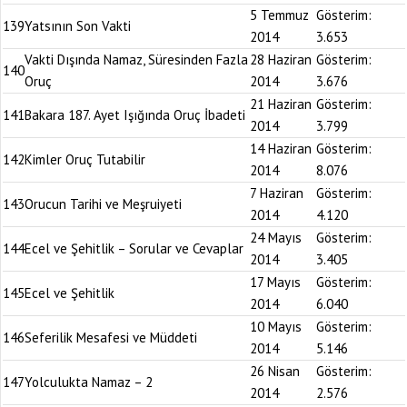
5 Temmuz
Gösterim:
139
Yatsının Son Vakti
2014
3.653
Vakti Dışında Namaz, Süresinden Fazla
28 Haziran
Gösterim:
140
Oruç
2014
3.676
21 Haziran
Gösterim:
141
Bakara 187. Ayet Işığında Oruç İbadeti
2014
3.799
14 Haziran
Gösterim:
142
Kimler Oruç Tutabilir
2014
8.076
7 Haziran
Gösterim:
143
Orucun Tarihi ve Meşruiyeti
2014
4.120
24 Mayıs
Gösterim:
144
Ecel ve Şehitlik – Sorular ve Cevaplar
2014
3.405
17 Mayıs
Gösterim:
145
Ecel ve Şehitlik
2014
6.040
10 Mayıs
Gösterim:
146
Seferilik Mesafesi ve Müddeti
2014
5.146
26 Nisan
Gösterim:
147
Yolculukta Namaz – 2
2014
2.576