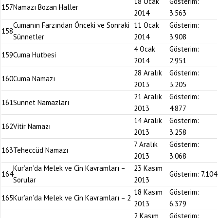
18 Ocak
Gösterim:
157
Namazı Bozan Haller
2014
3.563
Cumanın Farzından Önceki ve Sonraki
11 Ocak
Gösterim:
158
Sünnetler
2014
3.908
4 Ocak
Gösterim:
159
Cuma Hutbesi
2014
2.951
28 Aralık
Gösterim:
160
Cuma Namazı
2013
3.205
21 Aralık
Gösterim:
161
Sünnet Namazları
2013
4.877
14 Aralık
Gösterim:
162
Vitir Namazı
2013
3.258
7 Aralık
Gösterim:
163
Teheccüd Namazı
2013
3.068
Kur’an’da Melek ve Cin Kavramları –
23 Kasım
164
Gösterim:
7.104
Sorular
2013
18 Kasım
Gösterim:
165
Kur’an’da Melek ve Cin Kavramları – 2
2013
6.379
2 Kasım
Gösterim: