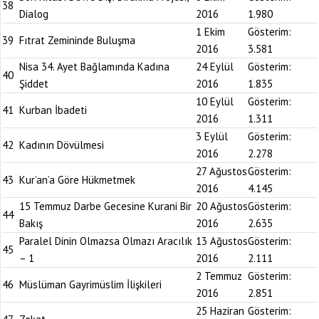
38
Dialog
2016
1.980
1 Ekim
Gösterim:
39
Fıtrat Zemininde Buluşma
2016
3.581
Nisa 34. Ayet Bağlamında Kadına
24 Eylül
Gösterim:
40
Şiddet
2016
1.835
10 Eylül
Gösterim:
41
Kurban İbadeti
2016
1.311
3 Eylül
Gösterim:
42
Kadının Dövülmesi
2016
2.278
27 Ağustos
Gösterim:
43
Kur’an’a Göre Hükmetmek
2016
4.145
15 Temmuz Darbe Gecesine Kurani Bir
20 Ağustos
Gösterim:
44
Bakış
2016
2.635
Paralel Dinin Olmazsa Olmazı Aracılık
13 Ağustos
Gösterim:
45
– 1
2016
2.111
2 Temmuz
Gösterim:
46
Müslüman Gayrimüslim İlişkileri
2016
2.851
25 Haziran
Gösterim: