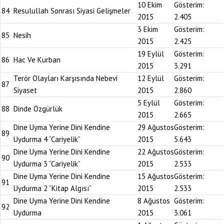
10 Ekim
Gösterim:
84
Resulullah Sonrası Siyasi Gelişmeler
2015
2.405
3 Ekim
Gösterim:
85
Nesih
2015
2.425
19 Eylül
Gösterim:
86
Hac Ve Kurban
2015
3.291
Terör Olayları Karşısında Nebevi
12 Eylül
Gösterim:
87
Siyaset
2015
2.860
5 Eylül
Gösterim:
88
Dinde Özgürlük
2015
2.665
Dine Uyma Yerine Dini Kendine
29 Ağustos
Gösterim:
89
Uydurma 4 “Cariyelik”
2015
5.643
Dine Uyma Yerine Dini Kendine
22 Ağustos
Gösterim:
90
Uydurma 3 “Cariyelik”
2015
2.533
Dine Uyma Yerine Dini Kendine
15 Ağustos
Gösterim:
91
Uydurma 2 “Kitap Algısı”
2015
2.533
Dine Uyma Yerine Dini Kendine
8 Ağustos
Gösterim:
92
Uydurma
2015
3.061