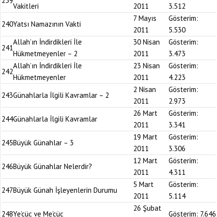
239
Vakitleri
2011
3.512
7 Mayıs
Gösterim:
240
Yatsı Namazının Vakti
2011
5.530
Allah’ın İndirdikleri İle
30 Nisan
Gösterim:
241
Hükmetmeyenler – 2
2011
3.473
Allah’ın İndirdikleri İle
23 Nisan
Gösterim:
242
Hükmetmeyenler
2011
4.223
2 Nisan
Gösterim:
243
Günahlarla İlgili Kavramlar – 2
2011
2.973
26 Mart
Gösterim:
244
Günahlarla İlgili Kavramlar
2011
3.341
19 Mart
Gösterim:
245
Büyük Günahlar – 3
2011
3.306
12 Mart
Gösterim:
246
Büyük Günahlar Nelerdir?
2011
4.311
5 Mart
Gösterim:
247
Büyük Günah İşleyenlerin Durumu
2011
5.114
26 Şubat
248
Ye’cüc ve Me’cüc
Gösterim:
7.646