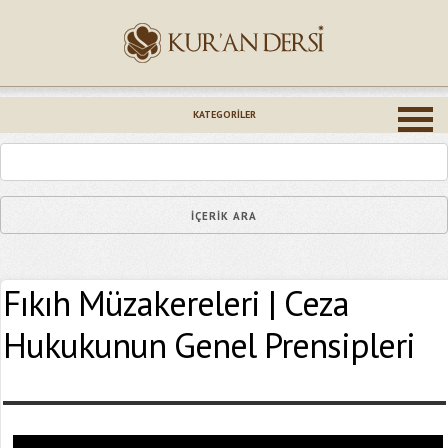
İsminiz (*)
KATEGORILER
Epostanız (*)
Fıkıh Müzakereleri | Ceza
Yaşadığınız Hatanın Ayrıntıları
Hukukunun Genel Prensipleri
Bağlantıyı Gönderin