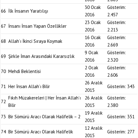
30 Ocak
Gösterim:
66
İlk İnsanın Yaratılışı
2016
2.457
23 Ocak
Gösterim:
67
İnsanı İnsan Yapan Özellikler
2016
2.213
16 Ocak
Gösterim:
68
Allah’ı İkinci Sıraya Koymak
2016
2.669
9 Ocak
Gösterim:
69
Şirkle İman Arasındaki Kararsızlık
2016
2.320
2 Ocak
Gösterim:
70
Mehdi Beklentisi
2016
2.606
26 Aralık
71
Her İnsan Allah’ı Bilir
Gösterim:
343
2015
Fıkıh Müzakereleri | Her İnsan Allah’ı
26 Aralık
Gösterim:
72
Bilir
2015
2.380
19 Aralık
73
Bir Sömürü Aracı Olarak Halifelik – 2
Gösterim:
351
2015
12 Aralık
74
Bir Sömürü Aracı Olarak Halifelik
Gösterim:
277
2015