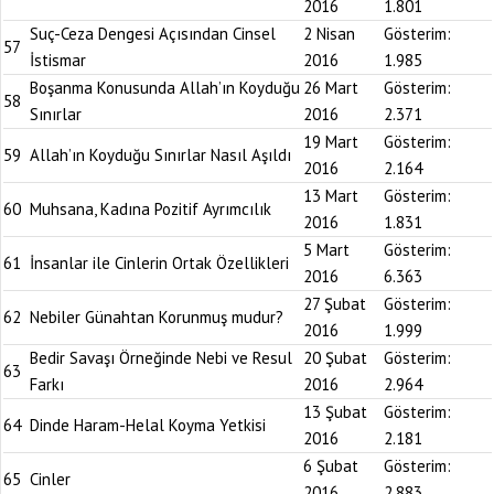
2016
1.801
Suç-Ceza Dengesi Açısından Cinsel
2 Nisan
Gösterim:
57
İstismar
2016
1.985
Boşanma Konusunda Allah’ın Koyduğu
26 Mart
Gösterim:
58
Sınırlar
2016
2.371
19 Mart
Gösterim:
59
Allah’ın Koyduğu Sınırlar Nasıl Aşıldı
2016
2.164
13 Mart
Gösterim:
60
Muhsana, Kadına Pozitif Ayrımcılık
2016
1.831
5 Mart
Gösterim:
61
İnsanlar ile Cinlerin Ortak Özellikleri
2016
6.363
27 Şubat
Gösterim:
62
Nebiler Günahtan Korunmuş mudur?
2016
1.999
Bedir Savaşı Örneğinde Nebi ve Resul
20 Şubat
Gösterim:
63
Farkı
2016
2.964
13 Şubat
Gösterim:
64
Dinde Haram-Helal Koyma Yetkisi
2016
2.181
6 Şubat
Gösterim:
65
Cinler
2016
2.883