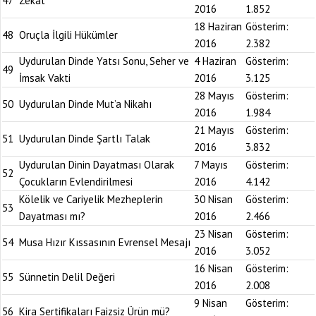
47
Zekat
2016
1.852
18 Haziran
Gösterim:
48
Oruçla İlgili Hükümler
2016
2.382
Uydurulan Dinde Yatsı Sonu, Seher ve
4 Haziran
Gösterim:
49
İmsak Vakti
2016
3.125
28 Mayıs
Gösterim:
50
Uydurulan Dinde Mut’a Nikahı
2016
1.984
21 Mayıs
Gösterim:
51
Uydurulan Dinde Şartlı Talak
2016
3.832
Uydurulan Dinin Dayatması Olarak
7 Mayıs
Gösterim:
52
Çocukların Evlendirilmesi
2016
4.142
Kölelik ve Cariyelik Mezheplerin
30 Nisan
Gösterim:
53
Dayatması mı?
2016
2.466
23 Nisan
Gösterim:
54
Musa Hızır Kıssasının Evrensel Mesajı
2016
3.052
16 Nisan
Gösterim:
55
Sünnetin Delil Değeri
2016
2.008
9 Nisan
Gösterim:
56
Kira Sertifikaları Faizsiz Ürün mü?