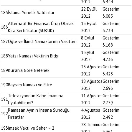
2012
6.444
22 Eylül
Gösterim:
185
İslama Yönelik Saldırılar
2012
3.085
Alternatif Bir Finansal Ürün Olarak
15 Eylül
Gösterim:
186
Kira Sertifikaları(SUKUK)
2012
5.734
8 Eylül
Gösterim:
187
Öğle ve İkindi Namazlarının Vakitleri
2012
3.168
1 Eylül
Gösterim:
188
Yatsı Namazı Vaktinin Bitişi
2012
4.736
25 Ağustos
Gösterim:
189
Kur’an’a Göre Gelenek
2012
3.425
18 Ağustos
Gösterim:
190
Bayram Namazı ve Fitre
2012
2.696
Televizyondan Kabe İmamına
11 Ağustos
Gösterim:
191
Uyulabilir mi?
2012
2.779
Ramazan Ayının İnsana Sunduğu
4 Ağustos
Gösterim:
192
Fırsatlar
2012
2.492
28 Temmuz
Gösterim:
193
İmsak Vakti ve Seher – 2
2012
3.361