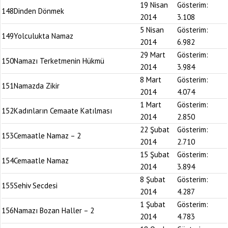
19 Nisan
Gösterim:
148
Dinden Dönmek
2014
3.108
5 Nisan
Gösterim:
149
Yolculukta Namaz
2014
6.982
29 Mart
Gösterim:
150
Namazı Terketmenin Hükmü
2014
3.984
8 Mart
Gösterim:
151
Namazda Zikir
2014
4.074
1 Mart
Gösterim:
152
Kadınların Cemaate Katılması
2014
2.850
22 Şubat
Gösterim:
153
Cemaatle Namaz – 2
2014
2.710
15 Şubat
Gösterim:
154
Cemaatle Namaz
2014
3.894
8 Şubat
Gösterim:
155
Sehiv Secdesi
2014
4.287
1 Şubat
Gösterim:
156
Namazı Bozan Haller – 2
2014
4.783