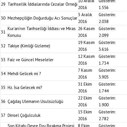
10 Aralık
Gösterim:
29
Tarihsellik İddialarında Cezalar Örneği
2016
1.556
3 Aralık
Gösterim:
30
Mezhepçiliğin Doğurduğu Acı Sonuçlar
2016
2.038
Kur’an’nın Tarihselliği İddiası ve Miras
26 Kasım
Gösterim:
31
Konusu
2016
2.099
19 Kasım
Gösterim:
32
Takiye (Kimliği Gizleme)
2016
3.616
12 Kasım
Gösterim:
33
Faiz ve Güncel Meseleler
2016
1.734
7 Kasım
Gösterim:
34
Mehdi Gelicek mi ?
2016
3.905
31 Ekim
Gösterim:
35
Hz. İsa Gelecek mi?
2016
1.744
22 Ekim
Gösterim:
36
Çağdaş Ulemanın Usulsüzlüğü
2016
1.900
15 Ekim
Gösterim:
37
Dinsel Çoğulculuk
2016
2.782
Son Kitabı Devre Dışı Bırakma Projesi,
8 Ekim
Gösterim: