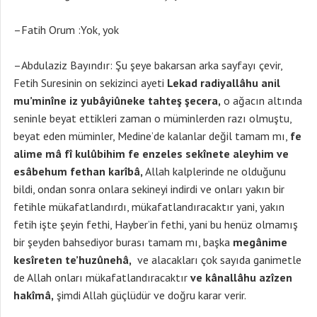
–Fatih Orum :Yok, yok
–Abdulaziz Bayındır: Şu şeye bakarsan arka sayfayı çevir,
Fetih Suresinin on sekizinci ayeti
Lekad radiyallâhu anil
mu’minîne iz yubâyiûneke tahteş şecera,
o ağacın altında
seninle beyat ettikleri zaman o müminlerden razı olmuştu,
beyat eden müminler, Medine’de kalanlar değil tamam mı,
fe
alime mâ fî kulûbihim fe enzeles sekînete aleyhim ve
esâbehum fethan karîbâ,
Allah kalplerinde ne olduğunu
bildi, ondan sonra onlara sekineyi indirdi ve onları yakın bir
fetihle mükafatlandırdı, mükafatlandıracaktır yani, yakın
fetih işte şeyin fethi, Hayber’in fethi, yani bu henüz olmamış
bir şeyden bahsediyor burası tamam mı, başka
megânime
kesîreten te’huzûnehâ,
ve alacakları çok sayıda ganimetle
de Allah onları mükafatlandıracaktır
ve kânallâhu azîzen
hakîmâ,
şimdi Allah güçlüdür ve doğru karar verir.