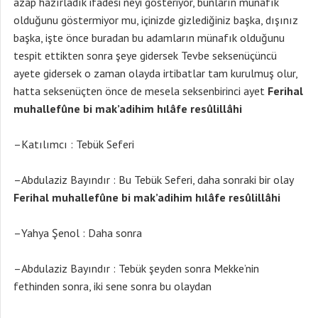
azap hazırladık ifadesi neyi gösteriyor, bunların münafık
olduğunu göstermiyor mu, içinizde gizlediğiniz başka, dışınız
başka, işte önce buradan bu adamların münafık olduğunu
tespit ettikten sonra şeye gidersek Tevbe seksenüçüncü
ayete gidersek o zaman olayda irtibatlar tam kurulmuş olur,
hatta seksenüçten önce de mesela seksenbirinci ayet
Ferihal
muhallefûne bi mak’adihim hılâfe resûlillâhi
–Katılımcı : Tebük Seferi
–Abdulaziz Bayındır : Bu Tebük Seferi, daha sonraki bir olay
Ferihal muhallefûne bi mak’adihim hılâfe resûlillâhi
–Yahya Şenol : Daha sonra
–Abdulaziz Bayındır : Tebük şeyden sonra Mekke’nin
fethinden sonra, iki sene sonra bu olaydan