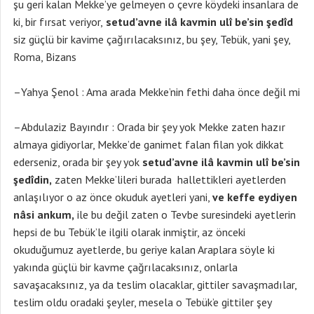
şu geri kalan Mekke’ye gelmeyen o çevre köydeki insanlara de
ki, bir fırsat veriyor,
setud’avne ilâ kavmin ulî be’sin şedîd
siz güçlü bir kavime çağırılacaksınız, bu şey, Tebük, yani şey,
Roma, Bizans
–Yahya Şenol : Ama arada Mekke’nin fethi daha önce değil mi
–Abdulaziz Bayındır : Orada bir şey yok Mekke zaten hazır
almaya gidiyorlar, Mekke’de ganimet falan filan yok dikkat
ederseniz, orada bir şey yok
setud’avne ilâ kavmin ulî be’sin
şedîdin,
zaten Mekke’lileri burada hallettikleri ayetlerden
anlaşılıyor o az önce okuduk ayetleri yani,
ve keffe eydiyen
nâsi ankum,
ile bu değil zaten o Tevbe suresindeki ayetlerin
hepsi de bu Tebük’le ilgili olarak inmiştir, az önceki
okuduğumuz ayetlerde, bu geriye kalan Araplara söyle ki
yakında güçlü bir kavme çağrılacaksınız, onlarla
savaşacaksınız, ya da teslim olacaklar, gittiler savaşmadılar,
teslim oldu oradaki şeyler, mesela o Tebük’e gittiler şey