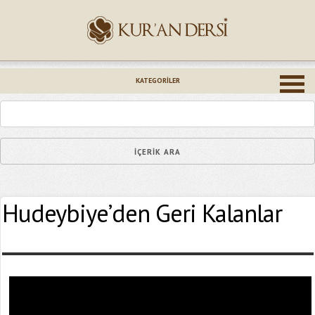
İsminiz (*)
KATEGORILER
Epostanız (*)
Hudeybiye’den Geri Kalanlar
Yaşadığınız Hatanın Ayrıntıları
Bağlantıyı Gönderin