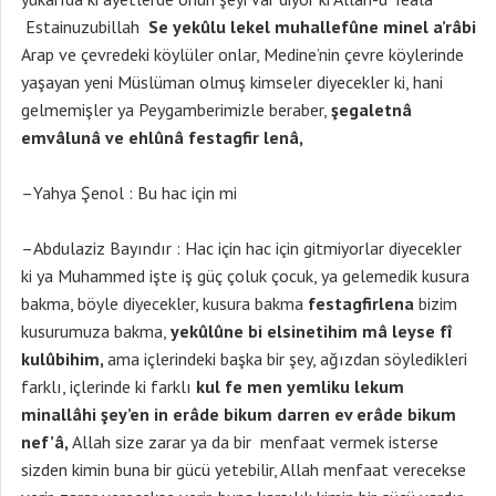
Estainuzubillah
Se yekûlu lekel muhallefûne minel a’râbi
Arap ve çevredeki köylüler onlar, Medine’nin çevre köylerinde
yaşayan yeni Müslüman olmuş kimseler diyecekler ki, hani
gelmemişler ya Peygamberimizle beraber,
şegaletnâ
emvâlunâ ve ehlûnâ festagfir lenâ,
–Yahya Şenol : Bu hac için mi
–Abdulaziz Bayındır : Hac için hac için gitmiyorlar diyecekler
ki ya Muhammed işte iş güç çoluk çocuk, ya gelemedik kusura
bakma, böyle diyecekler, kusura bakma
festagfirlena
bizim
kusurumuza bakma,
yekûlûne bi elsinetihim mâ leyse fî
kulûbihim,
ama içlerindeki başka bir şey, ağızdan söyledikleri
farklı, içlerinde ki farklı
kul fe men yemliku lekum
minallâhi şey’en in erâde bikum darren ev erâde bikum
nef’â,
Allah size zarar ya da bir menfaat vermek isterse
sizden kimin buna bir gücü yetebilir, Allah menfaat verecekse