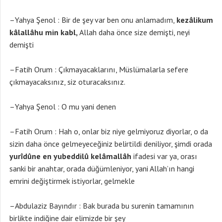
–Yahya Şenol : Bir de şey var ben onu anlamadım,
kezâlikum
kâlallâhu min kabl,
Allah daha önce size demişti, neyi
demişti
–Fatih Orum : Çıkmayacaklarını, Müslümalarla sefere
çıkmayacaksınız, siz oturacaksınız.
–Yahya Şenol : O mu yani denen
–Fatih Orum : Hah o, onlar biz niye gelmiyoruz diyorlar, o da
sizin daha önce gelmeyeceğiniz belirtildi deniliyor, şimdi orada
yurîdûne en yubeddilû kelâmallâh
ifadesi var ya, orası
sanki bir anahtar, orada düğümleniyor, yani Allah’ın hangi
emrini değiştirmek istiyorlar, gelmekle
–Abdulaziz Bayındır : Bak burada bu surenin tamamının
birlikte indiğine dair elimizde bir şey