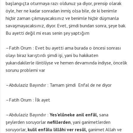
başlangıçta oturmaya razı oldunuz ya diyor, prensip olarak
öyle, her ne kadar sonradan inmiş olsa bile, de ki benimle
hiçbir zaman çıkmayacaksınız ve benimle hiçbir düşmanla
savaşmayacaksınız, diyor. Evet, şimdi bundan sonra, şeye bak.
Bu ayetti değil mi esas senin şey yaptığım
–Fatih Orum : Evet bu ayetti ama burada o öncesi sonrası
olayı biraz karıştırdı şimdi işi, yani bu hakikaten
yukarıdakilerle ilintiliyse ve hemen devamında indiyse, öncelik
sorunu problemi var
–Abdulaziz Bayındır : Tamam şimdi Enfal de ne diyor
–Fatih Orum : İlk ayet
–Abdulaziz Bayındır :
Yes’elûneke anil enfâl,
sana
şeylerden soruyorlar
nefillerden
, yani ganimetlerden
soruyorlar,
kulil enfâlu lillâhi ver resûl,
ganimet Allah ve