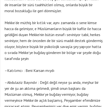
de insanlar bir sürü taahhütleri olmuş, onlarda büyük bir
moral bozukluğu ile geri dönmüşler.
Mekke’de müthiş bir kıtlık var, aynı zamanda o sene kimse
hacca da gelmiyor, e Müslümanların büyük bir kafile ile hacca
geldiğini duyan Mekke’nin bütün esnafı seviniyor tabii, herkes
seviniyor, hem de önceden de bir sürü maddi destek göndermiş
oluyor, böylece büyük bir psikolojik savaşla şey yapıyor hatta
o sırada Mekke’ye buğday gönderen bir bölge var şeyde doğu
tarafında şeyin
–Katılımcı : Beni Karsan mıydı
–Abdulaziz Bayındır : Değil değil neyse şu anda, meşhur bir
yer de şu an aklıma gelmedi, şimdi onun başkanı da
Müslüman olmuş, Mekke’ye buğday vermiyor, buğday
vermeyince Mekke’de açlık başlamış, Peygamber efendimize
müracaat etmiş, Peygamberimiz ver diye emir vermiş, buğday