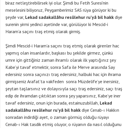
biraz netleştirebilirsek iyi olur. Şimdi bu Fetih Suresi’nin
meselesini biliyoruz, Peygamberimiz SAS rüya görüyor ki bu
şeyde var,
Lekad sadakallâhu resûlehur ru’yâ bil hakk
diye
surenin yirmi yedinci ayetinde var, görülüyor ki Mescid-i
Haram’a saçını traş etmiş olarak girmiş.
Şimdi Mescid-i Haram’a saçını traş etmiş olarak girenler hac
yapmış olan insanlardır, başkası bu şekilde girmez, çünkü
umre için gittiğiniz zaman ihramlı olarak ilk yaptığınız şey
Kabe’yi tavaf etmektir, sonra Safa ile Merve arasında Say
edersiniz sonra saçınızı traş edersiniz, halbuki hac için ihrama
girmişseniz Arafat’ta vakfeden sonra Müzdelife’ye inersiniz,
şeytan taşlarsınız ve dolayısıyla saçı traş edersiniz, saçı traş
edip de ihramdan çıktıktan sonra şey yaparsınız, Kabe’ye iner
tavaf edersiniz, onun için burada, estainuzubillah,
Lekad
sadakallâhu resûlehur ru’yâ bil hakk
diye Cenab-ı Hakkın
sonradan indirdiği ayet, o zaman görmüş olduğu rüyayı
Cenab-ı Hak tasdik etmiş oluyor, o rüyanın da nasıl olduğunu