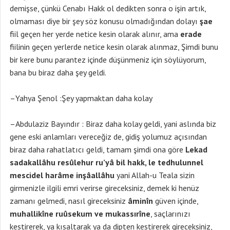
demişse, çünkü Cenabı Hakk ol dedikten sonra o işin artık,
olmaması diye bir şey söz konusu olmadığından dolayı
şae
fiil geçen her yerde netice kesin olarak alınır, ama
erade
fiilinin geçen yerlerde netice kesin olarak alınmaz, Şimdi bunu
bir kere bunu parantez içinde düşünmeniz için söylüyorum,
bana bu biraz daha şey geldi.
–Yahya Şenol :Şey yapmaktan daha kolay
–Abdulaziz Bayındır : Biraz daha kolay geldi, yani aslında biz
gene eski anlamları vereceğiz de, gidiş yolumuz açısından
biraz daha rahatlatıcı geldi, tamam şimdi ona göre
Lekad
sadakallâhu resûlehur ru’yâ bil hakk, le tedhulunnel
mescidel harâme inşâallâhu
yani Allah-u Teala sizin
girmenizle ilgili emri verirse gireceksiniz, demek ki henüz
zamanı gelmedi, nasıl gireceksiniz
âminîn
güven içinde,
muhallikîne ruûsekum ve mukassırîne
, saçlarınızı
kestirerek, ya kısaltarak ya da dipten kestirerek gireceksiniz,