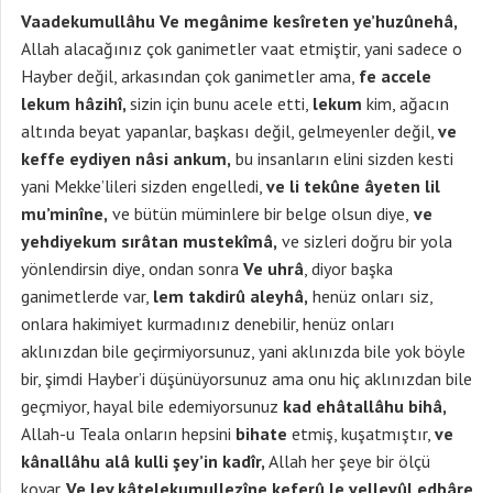
Vaadekumullâhu Ve megânime kesîreten ye’huzûnehâ,
Allah alacağınız çok ganimetler vaat etmiştir, yani sadece o
Hayber değil, arkasından çok ganimetler ama,
fe accele
lekum hâzihî,
sizin için bunu acele etti,
lekum
kim, ağacın
altında beyat yapanlar, başkası değil, gelmeyenler değil,
ve
keffe eydiyen nâsi ankum,
bu insanların elini sizden kesti
yani Mekke’lileri sizden engelledi,
ve li tekûne âyeten lil
mu’minîne,
ve bütün müminlere bir belge olsun diye,
ve
yehdiyekum sırâtan mustekîmâ,
ve sizleri doğru bir yola
yönlendirsin diye, ondan sonra
Ve uhrâ
, diyor başka
ganimetlerde var,
lem takdirû aleyhâ,
henüz onları siz,
onlara hakimiyet kurmadınız denebilir, henüz onları
aklınızdan bile geçirmiyorsunuz, yani aklınızda bile yok böyle
bir, şimdi Hayber’i düşünüyorsunuz ama onu hiç aklınızdan bile
geçmiyor, hayal bile edemiyorsunuz
kad ehâtallâhu bihâ,
Allah-u Teala onların hepsini
bihate
etmiş, kuşatmıştır,
ve
kânallâhu alâ kulli şey’in kadîr,
Allah her şeye bir ölçü
koyar.
Ve lev kâtelekumullezîne keferû le vellevûl edbâre