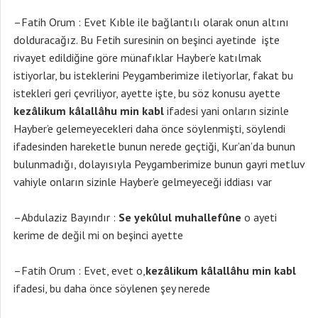
–Fatih Orum : Evet Kıble ile bağlantılı olarak onun altını
dolduracağız. Bu Fetih suresinin on beşinci ayetinde işte
rivayet edildiğine göre münafıklar Hayber’e katılmak
istiyorlar, bu isteklerini Peygamberimize iletiyorlar, fakat bu
istekleri geri çevriliyor, ayette işte, bu söz konusu ayette
kezâlikum kâlallâhu min kabl
ifadesi yani onların sizinle
Hayber’e gelemeyecekleri daha önce söylenmişti, söylendi
ifadesinden hareketle bunun nerede geçtiği, Kur’an’da bunun
bulunmadığı, dolayısıyla Peygamberimize bunun gayri metluv
vahiyle onların sizinle Hayber’e gelmeyeceği iddiası var
–Abdulaziz Bayındır :
Se yekûlul muhallefûne
o ayeti
kerime de değil mi on beşinci ayette
–Fatih Orum : Evet, evet o,
kezâlikum kâlallâhu min kabl
ifadesi, bu daha önce söylenen şey nerede