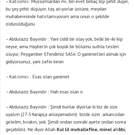
–Katılımcı: Müslümlardan mı, biri evet birkaç kişi şehit düşer,
bu şey şehit düşüyor, taş atıyorlar üstüne, meydan
muhaberesinde hatırlamıyorum ama onun o şekilde
öldürüldüğünü
–Abdulaziz Bayındır : Yani ciddi bir olay yok, belki bir-iki kişi
neyse, ama Hayber’in çok büyük bir bölümü sulhla teslim
oluyor, Peygamber Efendimiz SAS’e. O ganimetleri almak için
gidiyorsunuz, yani zafer kesin
–Katılımcı : Esas olan ganimet
–Abdulaziz Bayındır : Hah esas olan o
–Abdulaziz Bayındır : Şimdi bunlar diyorlar ki biz de size
uyalım (27:54arapça anlayamadım) bizde sizin arkanızdan
gelelim, bırakın, yok. Şimdi ondan sonraki ayete ondan sonra
geçebiliriz. Ne diyor Allah
Kul lil muhallefîne, minel a’râbi,