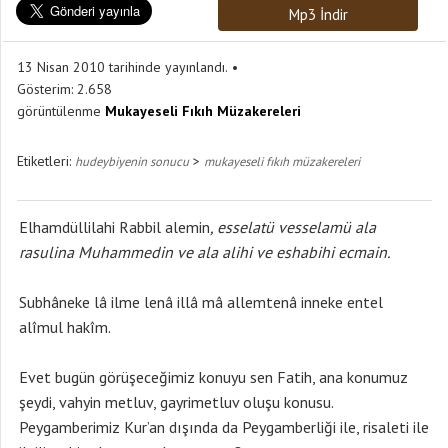
Mp3 İndir
13 Nisan 2010 tarihinde yayınlandı.
Gösterim:
2.658
görüntülenme
Mukayeseli Fıkıh Müzakereleri
Etiketleri:
>
hudeybiyenin sonucu
mukayeseli fıkıh müzakereleri
Elhamdüllilahi Rabbil alemin
,
esselatü vesselamü ala
rasulina Muhammedin ve ala alihi ve eshabihi ecmain.
Subhâneke lâ ilme lenâ illâ mâ allemtenâ inneke entel
alîmul hakîm.
Evet bugün görüşeceğimiz konuyu sen Fatih, ana konumuz
şeydi, vahyin metluv, gayrimetluv oluşu konusu.
Peygamberimiz Kur’an dışında da Peygamberliği ile, risaleti ile