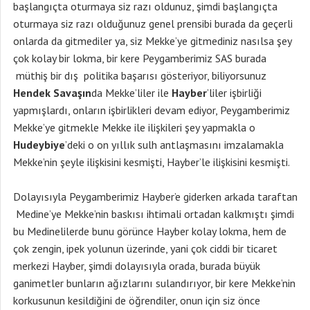
başlangıçta oturmaya siz razı oldunuz, şimdi başlangıçta
oturmaya siz razı olduğunuz genel prensibi burada da geçerli
onlarda da gitmediler ya, siz Mekke’ye gitmediniz nasılsa şey
çok kolay bir lokma, bir kere Peygamberimiz SAS burada
müthiş bir dış politika başarısı gösteriyor, biliyorsunuz
Hendek Savaşın
da Mekke’liler ile
Hayber
’liler işbirliği
yapmışlardı, onların işbirlikleri devam ediyor, Peygamberimiz
Mekke’ye gitmekle Mekke ile ilişkileri şey yapmakla o
Hudeybiye
’deki o on yıllık sulh antlaşmasını imzalamakla
Mekke’nin şeyle ilişkisini kesmişti, Hayber’le ilişkisini kesmişti.
Dolayısıyla Peygamberimiz Hayber’e giderken arkada taraftan
Medine’ye Mekke’nin baskısı ihtimali ortadan kalkmıştı şimdi
bu Medinelilerde bunu görünce Hayber kolay lokma, hem de
çok zengin, ipek yolunun üzerinde, yani çok ciddi bir ticaret
merkezi Hayber, şimdi dolayısıyla orada, burada büyük
ganimetler bunların ağızlarını sulandırıyor, bir kere Mekke’nin
korkusunun kesildiğini de öğrendiler, onun için siz önce