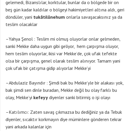
gelemedi, Bizanslılar, korktular, bunlar da o bölgede bir on
beş gün kadar kaldılar o bölgeyi hakimiyetleri altına aldı, geri
döndüler, yani
tukâtilûnehum
onlarla savaşacaksınız ya da
teslim olacaklar
–Yahya Şenol : Teslim mi olmuş oluyorlar onlar gelmeden,
sanki Mekke daha uygun gibi geliyor, hem çarpışma oluyor,
hem teslim oluyorlar, ikisi var Mekke’de, çok ufak tefekte
olsa bir çarpışma, genel olarak teslim alınıyor. Tamam yani
çok ufak bir çatışma gidip alıyorlar Mekke’yi
–Abdulaziz Bayındır : Şimdi bak bu Mekke’yle bir alakası yok,
bak şimdi sen dinle buradan, Mekke değil bu olay farklı bu
olay, Mekke’yi
kefeyy
diyenler sanki bitirmiş o işi olayı
–Katılımcı: Zaten savaş çıkmazsa bu dediğiniz ya da Tebuk
diyenler, sıcaktır korkmayın diye müminlere gönderen tekrar
yani arkada kalanlar için