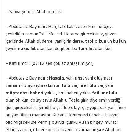
–Yahya Şenol : Allah ol derse
–Abdulaziz Bayındır: Hah, tabi tabi zaten kün Türkçeye
çevirdiğin zaman “ol” Mescidi Harama gireceksiniz, güven
içerisinde, Allah ol derse, yani girin derse, tabii o
kün
’ün bu kün
şeydir
nakıs fiil
olan kün değil bu, bu
tam fiil
olan kün
–Katılımcı : (07:12 ses çok az anlaşılmıyor)
–Abdulaziz Bayındır :
Hasala
, yahi
uhsl
yani oluşması
tamam dolayısıyla o kün’ün
faili
var,
mef’ulu
var, yani
müptedası haberi
yokta, ismi haberi yokta
faili mefulu
olan bir kün, dolayısıyla Allah-u Teala girin diye emir verdiği
gün, gireceksiniz. Şimdi bu şekilde olayı şey yaparsak yani, hem
bu şae fiilinin manasını, Kur’an-ı Kerimdeki Cenab-ı Hakkın
bildirdiği şekilde vermiş oluruz, çünkü Allah bir şeyi murat
ettiği zaman, ol der sonra oluverir, o zaman
inşae
Allah ol