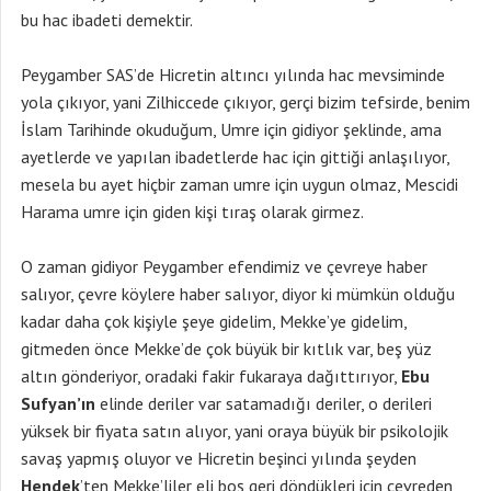
bu hac ibadeti demektir.
Peygamber SAS’de Hicretin altıncı yılında hac mevsiminde
yola çıkıyor, yani Zilhiccede çıkıyor, gerçi bizim tefsirde, benim
İslam Tarihinde okuduğum, Umre için gidiyor şeklinde, ama
ayetlerde ve yapılan ibadetlerde hac için gittiği anlaşılıyor,
mesela bu ayet hiçbir zaman umre için uygun olmaz, Mescidi
Harama umre için giden kişi tıraş olarak girmez.
O zaman gidiyor Peygamber efendimiz ve çevreye haber
salıyor, çevre köylere haber salıyor, diyor ki mümkün olduğu
kadar daha çok kişiyle şeye gidelim, Mekke’ye gidelim,
gitmeden önce Mekke’de çok büyük bir kıtlık var, beş yüz
altın gönderiyor, oradaki fakir fukaraya dağıttırıyor,
Ebu
Sufyan’ın
elinde deriler var satamadığı deriler, o derileri
yüksek bir fiyata satın alıyor, yani oraya büyük bir psikolojik
savaş yapmış oluyor ve Hicretin beşinci yılında şeyden
Hendek
’ten Mekke’liler eli boş geri döndükleri için çevreden