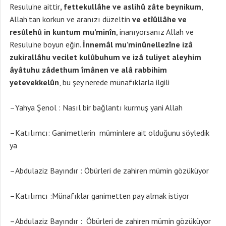
Resulu’ne aittir
, fettekullâhe ve aslihû zâte beynikum
,
Allah’tan korkun ve aranızı düzeltin
ve etîûllâhe ve
resûlehû in kuntum mu’minîn
, inanıyorsanız Allah ve
Resulu’ne boyun eğin.
İnnemâl mu’minûnellezîne izâ
zukirallâhu vecilet kulûbuhum ve izâ tuliyet aleyhim
âyâtuhu zâdethum îmânen ve alâ rabbihim
yetevekkelûn
, bu şey nerede münafıklarla ilgili
–Yahya Şenol : Nasıl bir bağlantı kurmuş yani Allah
–Katılımcı: Ganimetlerin müminlere ait olduğunu söyledik
ya
–Abdulaziz Bayındır : Öbürleri de zahiren mümin gözüküyor
–Katılımcı :Münafıklar ganimetten pay almak istiyor
–Abdulaziz Bayındır : Öbürleri de zahiren mümin gözüküyor