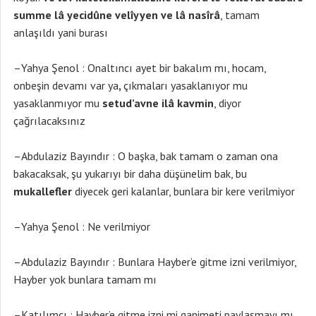
summe lâ yecidûne velîyyen ve lâ nasîrâ
, tamam
anlaşıldı yani burası
–Yahya Şenol : Onaltıncı ayet bir bakalım mı, hocam,
onbeşin devamı var ya
,
çıkmaları yasaklanıyor mu
yasaklanmıyor mu
setud’avne ilâ kavmin
, diyor
çağrılacaksınız
–Abdulaziz Bayındır : O başka, bak tamam o zaman ona
bakacaksak, şu yukarıyı bir daha düşünelim bak, bu
mukallefler
diyecek geri kalanlar, bunlara bir kere verilmiyor
–Yahya Şenol : Ne verilmiyor
–Abdulaziz Bayındır : Bunlara Hayber’e gitme izni verilmiyor,
Hayber yok bunlara tamam mı
–Katılımcı : Hayber’e gitme izni mi ganimeti paylaşmayı mı