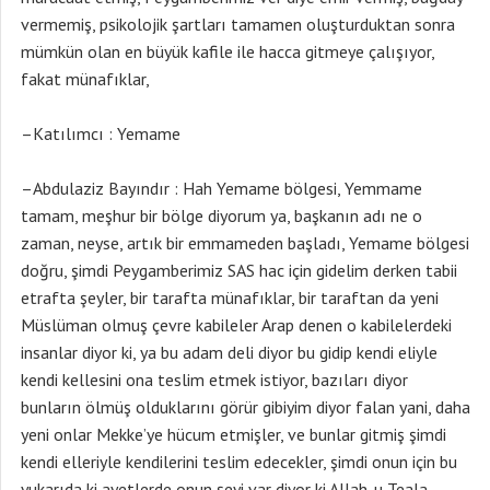
vermemiş, psikolojik şartları tamamen oluşturduktan sonra
mümkün olan en büyük kafile ile hacca gitmeye çalışıyor,
fakat münafıklar,
–Katılımcı : Yemame
–Abdulaziz Bayındır : Hah Yemame bölgesi, Yemmame
tamam, meşhur bir bölge diyorum ya, başkanın adı ne o
zaman, neyse, artık bir emmameden başladı, Yemame bölgesi
doğru, şimdi Peygamberimiz SAS hac için gidelim derken tabii
etrafta şeyler, bir tarafta münafıklar, bir taraftan da yeni
Müslüman olmuş çevre kabileler Arap denen o kabilelerdeki
insanlar diyor ki, ya bu adam deli diyor bu gidip kendi eliyle
kendi kellesini ona teslim etmek istiyor, bazıları diyor
bunların ölmüş olduklarını görür gibiyim diyor falan yani, daha
yeni onlar Mekke’ye hücum etmişler, ve bunlar gitmiş şimdi
kendi elleriyle kendilerini teslim edecekler, şimdi onun için bu
yukarıda ki ayetlerde onun şeyi var diyor ki Allah-u Teala