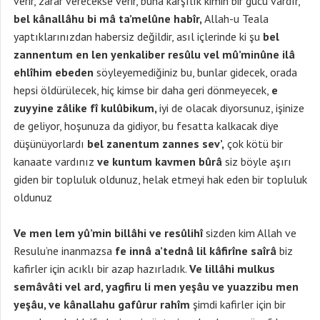
verir, zarar verecekse verir, buna karşılık kimin bir gücü vardır,
bel kânallâhu bi mâ ta’melûne habîr,
Allah-u Teala
yaptıklarınızdan habersiz değildir, asıl içlerinde ki şu
bel
zannentum
en len yenkaliber resûlu vel mû’minûne ilâ
ehlîhim ebeden
söyleyemediğiniz bu, bunlar gidecek, orada
hepsi öldürülecek, hiç kimse bir daha geri dönmeyecek,
e
zuyyine zâlike fî kulûbikum,
iyi de olacak diyorsunuz, işinize
de geliyor, hoşunuza da gidiyor, bu fesatta kalkacak diye
düşünüyorlardı
bel zanentum zannes sev’,
çok kötü bir
kanaate vardınız
ve kuntum kavmen bûrâ
siz böyle aşırı
giden bir topluluk oldunuz, helak etmeyi hak eden bir topluluk
oldunuz
Ve men lem yû’min billâhi ve resûlihî
sizden kim Allah ve
Resulu’ne inanmazsa
fe innâ a’tednâ lil kâfirîne saîrâ
biz
kafirler için acıklı bir azap hazırladık.
Ve lillâhi mulkus
semâvâti vel ard, yagfiru li men yeşâu ve yuazzibu men
yeşâu, ve kânallahu gafûrur rahîm
şimdi kafirler için bir