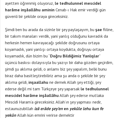
ayetten öğrenmiş oluyoruz,
le tedhulunnel mescidel
harâme inşâallâhu aminin
Cenab-ı Hak emir verdiği gün
güvenli bir şekilde oraya gireceksiniz.
Şimdi ben bu arada da sizinle bir şey paylaşayım, bu
şae
fiiline,
bir takım manaları verdik, yani yanlış olduğunu kavradık da
herkesin hemen kavrayacağı şekilde doğrusunu ortaya
koyamadık, yani yanlışı ortaya koydukta, doğruyu ortaya
koyamadık, dün bizim bu “
Doğru Bildiğimiz Yanlışlar
”
üçüncü baskısı dolayısıyla bu yazıyı bir daha gözden geçirdim,
şimdi şu aklıma geldi, o anlamı biz şey yapalım, belki bunu
biraz daha basitleştirebiliriz ama şu anda o şekilde bir şey
aklıma geldi,
inşaallahu
ne demek Allah şey ettiği, şey
ederse değil mi tam Türkçeye şey yaparsak
le tedhulunnel
mescidel harâme inşâallâhu
Allah şey ederse mutlaka
Mescidi Haram’a gireceksiniz. Allah’ın şey yapması nedir,
estaunuzubillah
izâ erâde şey’en
en
yekûle lehu kun fe
yekûn
Allah kün emrini verirse demektir