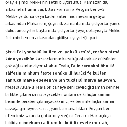
olay, e şimdi Mekke’nin fethi biliyorsunuz, Ramazan da,
arkasında
Hunin
var,
Eltas
var sonra Peygamber SAS
Mekke’ye dönünceya kadar zaten hac mevsimi geliyor,
arkasından Muharrem, şeyin ilk zamanlarında gidiyorlar yani o
dokuzuncu yılın başlarında gidiyorlar şeye, dolayısıyla Mekke
fethinin hemen arkasından gidiliyor şey değil yani.
Şimdi
Fel yadhakû kalîlen vel yebkû kesîrâ, cezâen bi mâ
kânû yeksibûn
kazançlarının karşılığı olarak az gülsünler,
çok ağlasınlar diyor Allah-u Teala,
Fe in receakallâhu ilâ
tâifetin minhum feste’zenûke lil hurûci fe kul len
tahrucû maiye ebeden ve len tukâtilû maiye aduvven,
mesela Allah-u Teala bir taifeye seni çevirdiği zaman seninle
birlikte çıkma izni isteyecekler, onlara de ki hiçbir zaman
benimle beraber çıkmayacaksınız, ve benimle hiçbir zaman
savaşa girmeyeceksiniz, yani bu münafıkları Peygamber
efendimiz yanında götürmeyeceğini, Cenab-ı Hak açıkça
bildiriyor
innekum radîtum bil kuûdi evvele merrah,