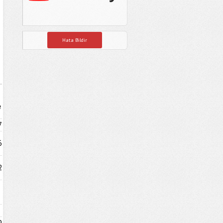
Hata Bildir
e
7
6
2
9