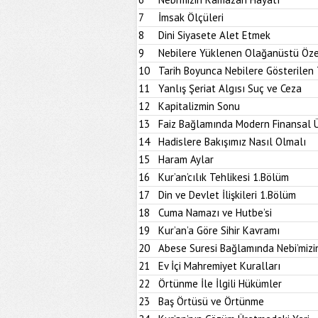
7
İmsak Ölçüleri
8
Dini Siyasete Alet Etmek
9
Nebilere Yüklenen Olağanüstü Özel
10
Tarih Boyunca Nebilere Gösterilen 
11
Yanlış Şeriat Algısı Suç ve Ceza
12
Kapitalizmin Sonu
13
Faiz Bağlamında Modern Finansal 
14
Hadislere Bakışımız Nasıl Olmalı
15
Haram Aylar
16
Kur’an’cılık Tehlikesi 1.Bölüm
17
Din ve Devlet İlişkileri 1.Bölüm
18
Cuma Namazı ve Hutbe’si
19
Kur’an’a Göre Sihir Kavramı
20
Abese Suresi Bağlamında Nebi’miz
21
Ev İçi Mahremiyet Kuralları
22
Örtünme İle İlgili Hükümler
23
Baş Örtüsü ve Örtünme