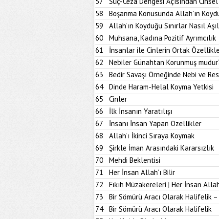
57
Suç-Ceza Dengesi Açısından Cinsel
58
Boşanma Konusunda Allah’ın Koydu
59
Allah’ın Koyduğu Sınırlar Nasıl Aşıl
60
Muhsana, Kadına Pozitif Ayrımcılık
61
İnsanlar ile Cinlerin Ortak Özellikle
62
Nebiler Günahtan Korunmuş mudur
63
Bedir Savaşı Örneğinde Nebi ve Res
64
Dinde Haram-Helal Koyma Yetkisi
65
Cinler
66
İlk İnsanın Yaratılışı
67
İnsanı İnsan Yapan Özellikler
68
Allah’ı İkinci Sıraya Koymak
69
Şirkle İman Arasındaki Kararsızlık
70
Mehdi Beklentisi
71
Her İnsan Allah’ı Bilir
72
Fıkıh Müzakereleri | Her İnsan Allah’
73
Bir Sömürü Aracı Olarak Halifelik –
74
Bir Sömürü Aracı Olarak Halifelik