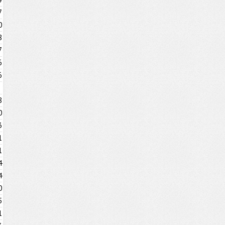
7
0
8
7
6
6
8
0
3
1
1
4
4
0
5
1