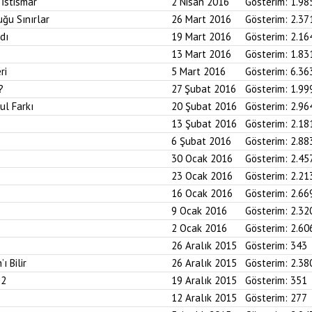
 İstismar
2 Nisan 2016
Gösterim:
1.98
ğu Sınırlar
26 Mart 2016
Gösterim:
2.37
dı
19 Mart 2016
Gösterim:
2.16
13 Mart 2016
Gösterim:
1.83
ri
5 Mart 2016
Gösterim:
6.36
?
27 Şubat 2016
Gösterim:
1.99
ul Farkı
20 Şubat 2016
Gösterim:
2.96
13 Şubat 2016
Gösterim:
2.18
6 Şubat 2016
Gösterim:
2.88
30 Ocak 2016
Gösterim:
2.45
23 Ocak 2016
Gösterim:
2.21
16 Ocak 2016
Gösterim:
2.66
9 Ocak 2016
Gösterim:
2.32
2 Ocak 2016
Gösterim:
2.60
26 Aralık 2015
Gösterim:
343
ı Bilir
26 Aralık 2015
Gösterim:
2.38
 2
19 Aralık 2015
Gösterim:
351
12 Aralık 2015
Gösterim:
277