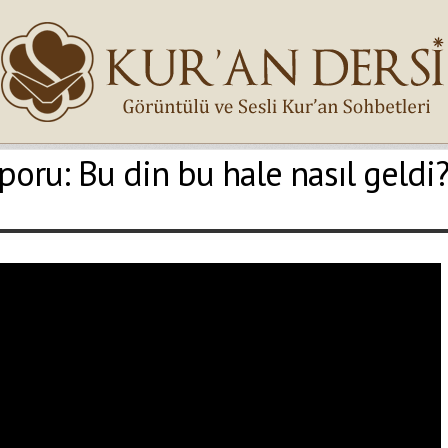
oru: Bu din bu hale nasıl geldi
İsminiz (*)
Epostanız (*)
Yaşadığınız Hatanın Ayrıntıları