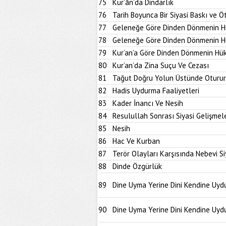
75
Kur’ân’da Dindarlık
76
Tarih Boyunca Bir Siyasi Baskı ve Ö
77
Geleneğe Göre Dinden Dönmenin H
78
Geleneğe Göre Dinden Dönmenin H
79
Kur’an’a Göre Dinden Dönmenin Hü
80
Kur’an’da Zina Suçu Ve Cezası
81
Tağut Doğru Yolun Üstünde Oturur
82
Hadis Uydurma Faaliyetleri
83
Kader İnancı Ve Nesih
84
Resulullah Sonrası Siyasi Gelişmel
85
Nesih
86
Hac Ve Kurban
87
Terör Olayları Karşısında Nebevi S
88
Dinde Özgürlük
89
Dine Uyma Yerine Dini Kendine Uydu
90
Dine Uyma Yerine Dini Kendine Uydu