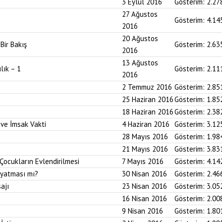
3 Eylül 2016
Gösterim:
2.27
27 Ağustos
Gösterim:
4.14
2016
20 Ağustos
ir Bakış
Gösterim:
2.63
2016
13 Ağustos
lık – 1
Gösterim:
2.11
2016
2 Temmuz 2016
Gösterim:
2.85
25 Haziran 2016
Gösterim:
1.85
18 Haziran 2016
Gösterim:
2.38
 ve İmsak Vakti
4 Haziran 2016
Gösterim:
3.12
28 Mayıs 2016
Gösterim:
1.98
21 Mayıs 2016
Gösterim:
3.83
Çocukların Evlendirilmesi
7 Mayıs 2016
Gösterim:
4.14
ayatması mı?
30 Nisan 2016
Gösterim:
2.46
ajı
23 Nisan 2016
Gösterim:
3.05
16 Nisan 2016
Gösterim:
2.00
9 Nisan 2016
Gösterim:
1.80