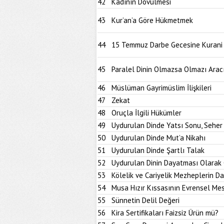
42
Kadının Dövülmesi
43
Kur’an’a Göre Hükmetmek
44
15 Temmuz Darbe Gecesine Kurani B
45
Paralel Dinin Olmazsa Olmazı Aracı
46
Müslüman Gayrimüslim İlişkileri
47
Zekat
48
Oruçla İlgili Hükümler
49
Uydurulan Dinde Yatsı Sonu, Seher
50
Uydurulan Dinde Mut’a Nikahı
51
Uydurulan Dinde Şartlı Talak
52
Uydurulan Dinin Dayatması Olarak 
53
Kölelik ve Cariyelik Mezheplerin D
54
Musa Hızır Kıssasının Evrensel Mes
55
Sünnetin Delil Değeri
56
Kira Sertifikaları Faizsiz Ürün mü?