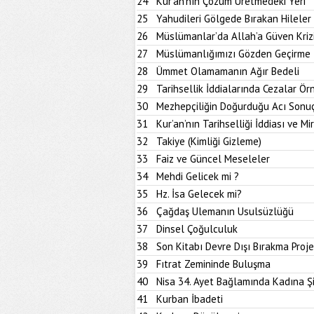
24
Kur’an’nın Çözüm Üretmedeki Yeri
25
Yahudileri Gölgede Bırakan Hileler
26
Müslümanlar’da Allah’a Güven Kriz
27
Müslümanlığımızı Gözden Geçirme İ
28
Ümmet Olamamanın Ağır Bedeli
29
Tarihsellik İddialarında Cezalar Ör
30
Mezhepçiliğin Doğurduğu Acı Sonu
31
Kur’an’nın Tarihselliği İddiası ve M
32
Takiye (Kimliği Gizleme)
33
Faiz ve Güncel Meseleler
34
Mehdi Gelicek mi ?
35
Hz. İsa Gelecek mi?
36
Çağdaş Ulemanın Usulsüzlüğü
37
Dinsel Çoğulculuk
38
Son Kitabı Devre Dışı Bırakma Proje
39
Fıtrat Zemininde Buluşma
40
Nisa 34. Ayet Bağlamında Kadına Ş
41
Kurban İbadeti