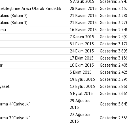
5 Aralık 2015
Gösterim:
2.94
tekileştirme Aracı Olarak Zındıklık
28 Kasım 2015
Gösterim:
2.35
ükmü (Bölüm 2)
21 Kasım 2015
Gösterim:
3.28
ükmü (Bölüm 1)
21 Kasım 2015
Gösterim:
3.27
kmü
16 Kasım 2015
Gösterim:
2.74
7 Kasım 2015
Gösterim:
2.49
31 Ekim 2015
Gösterim:
3.17
24 Ekim 2015
Gösterim:
3.89
17 Ekim 2015
Gösterim:
3.13
er
10 Ekim 2015
Gösterim:
2.40
3 Ekim 2015
Gösterim:
2.42
19 Eylül 2015
Gösterim:
3.29
iyaset
12 Eylül 2015
Gösterim:
2.86
5 Eylül 2015
Gösterim:
2.66
29 Ağustos
rma 4 “Cariyelik”
Gösterim:
5.64
2015
22 Ağustos
rma 3 “Cariyelik”
Gösterim:
2.53
2015