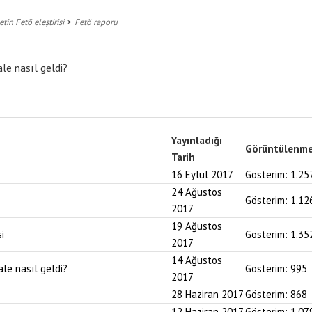
>
tin Fetö eleştirisi
Fetö raporu
le nasıl geldi?
Yayınladığı
Görüntülenm
Tarih
16 Eylül 2017
Gösterim:
1.25
24 Ağustos
Gösterim:
1.12
2017
19 Ağustos
i
Gösterim:
1.35
2017
14 Ağustos
ale nasıl geldi?
Gösterim:
995
2017
28 Haziran 2017
Gösterim:
868
12 Haziran 2017
Gösterim:
1.07