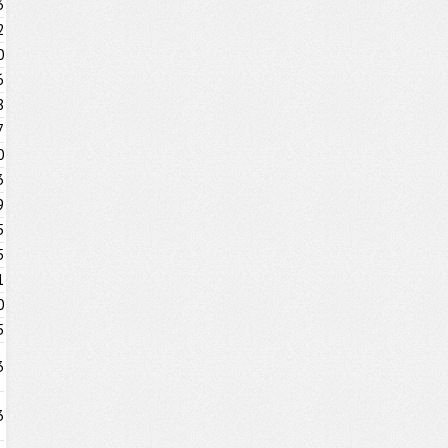
3
2
0
6
8
7
0
3
9
5
5
1
0
5
3
3