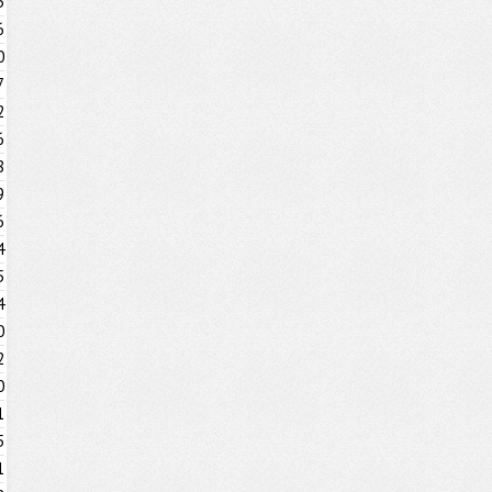
3
6
0
7
2
6
8
9
6
4
5
4
0
2
0
1
5
1