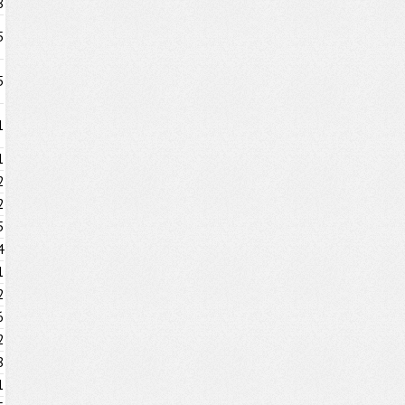
8
5
5
1
1
2
2
5
4
1
2
6
2
8
1