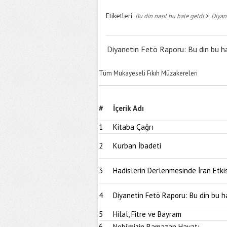
Etiketleri:
>
Bu din nasıl bu hale geldi
Diyane
Diyanetin Fetö Raporu: Bu din bu ha
Tüm Mukayeseli Fıkıh Müzakereleri
#
İçerik Adı
1
Kitaba Çağrı
2
Kurban İbadeti
3
Hadislerin Derlenmesinde İran Etkis
4
Diyanetin Fetö Raporu: Bu din bu h
5
Hilal, Fitre ve Bayram
6
Nebi’mizin Ramazan Hayatı