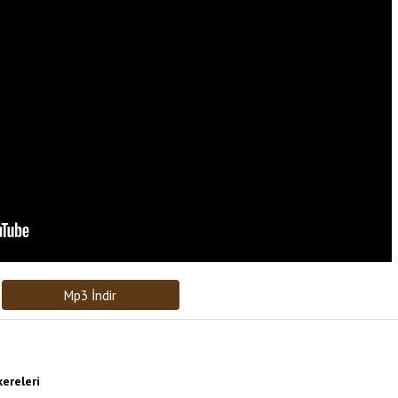
Bağlantıyı Gönderin
[recaptcha]
Mp3 İndir
ereleri