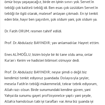
ömür boyu yaşayacağız, birde en iyinin sınırı yok. Servet’in
tebliği çok kaliteli tebliğ idi. Ben esas çok üzüldüm Servet’in
tebliği ile ilgili olarak, malesef anlayan çıkmadı. En iyi tenkit
eden bile, hayır ben şaşırdım, şok oldum yani, şok oldum ya.
Dr. Fatih ORUM; resmen tahrif edildi.
Prof. Dr. Abdulaziz BAYINDIR; yav anlamadılar. Hayret ettim.
Enes ALİMOĞLU; bizim böyle bir iki tane oldu ama, onlar
Kur’an’ı Kerim ve hadisleri bilimsel olmuyor dedi.
Prof. Dr. Abdulaziz BAYINDIR; neyse şimdi o değil biz
kendimizi tenkit ediyoruz şuandada. Dolayısıyla şeyler,
mesela Fatih’in tebliği mükemmeldi, tekrar tebrik ediyorum,
Allah razı olsun. Birde sunumundaki kendine güven, yani
Yahya’da sunumu gayet profösyonelce yaptı yani şeyde,
Allah’a hamdolsun tabi iyi tarafları var. Ama biz şuanda iyi