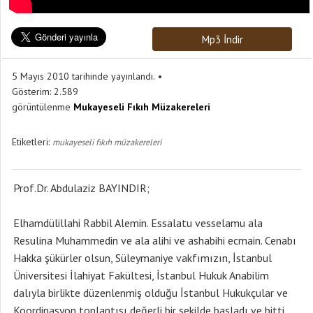
Mp3 İndir
5 Mayıs 2010 tarihinde yayınlandı.
Gösterim:
2.589
görüntülenme
Mukayeseli Fıkıh Müzakereleri
Etiketleri:
mukayeseli fıkıh müzakereleri
Prof.Dr. Abdulaziz BAYINDIR;
Elhamdülillahi Rabbil Alemin. Essalatu vesselamu ala
Resulina Muhammedin ve ala alihi ve ashabihi ecmain. Cenabı
Hakka şükürler olsun, Süleymaniye vakfımızın, İstanbul
Üniversitesi İlahiyat Fakültesi, İstanbul Hukuk Anabilim
dalıyla birlikte düzenlenmiş olduğu İstanbul Hukukçular ve
Koordinasyon toplantısı değerli bir şekilde başladı ve bitti.