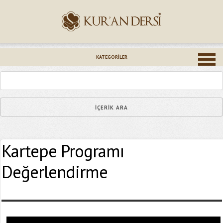
İsminiz (*)
KATEGORILER
Epostanız (*)
Kartepe Programı
Yaşadığınız Hatanın Ayrıntıları
Değerlendirme
Bağlantıyı Gönderin