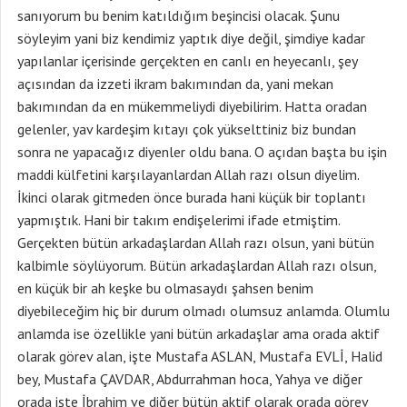
sanıyorum bu benim katıldığım beşincisi olacak. Şunu
söyleyim yani biz kendimiz yaptık diye değil, şimdiye kadar
yapılanlar içerisinde gerçekten en canlı en heyecanlı, şey
açısından da izzeti ikram bakımından da, yani mekan
bakımından da en mükemmeliydi diyebilirim. Hatta oradan
gelenler, yav kardeşim kıtayı çok yükselttiniz biz bundan
sonra ne yapacağız diyenler oldu bana. O açıdan başta bu işin
maddi külfetini karşılayanlardan Allah razı olsun diyelim.
İkinci olarak gitmeden önce burada hani küçük bir toplantı
yapmıştık. Hani bir takım endişelerimi ifade etmiştim.
Gerçekten bütün arkadaşlardan Allah razı olsun, yani bütün
kalbimle söylüyorum. Bütün arkadaşlardan Allah razı olsun,
en küçük bir ah keşke bu olmasaydı şahsen benim
diyebileceğim hiç bir durum olmadı olumsuz anlamda. Olumlu
anlamda ise özellikle yani bütün arkadaşlar ama orada aktif
olarak görev alan, işte Mustafa ASLAN, Mustafa EVLİ, Halid
bey, Mustafa ÇAVDAR, Abdurrahman hoca, Yahya ve diğer
orada işte İbrahim ve diğer bütün aktif olarak orada görev