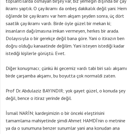
toplantılarda olmayan birşey var, biz yemeğin dışında bir çay
ikramı yaptık. O çay ikramı da onbeş dakikalık değil yani. Hem
öğlende bir çay ikramı var hem akşam şeyden sonra, üç dört
saatlik çay ikramı vardı. Birde öyle güzel bir mekan ki;
insanların dağılmasına imkan vermeyen, herkes bir arada.
Dolayısıyla o bir gerekçe değil bana göre. Yani o itirazın ben
doğru olduğu kanaatinde değilim. Yani isteyen istediği kadar
istediği kişilerle görüştü. Evet.
Diğer konuşmacı; çünkü iki gecemiz vardı tabi biri salı akşamı
birde çarşamba akşamı, bu boyutta çok normaldi zaten.
Prof Dr. Abdulaziz BAYINDIR; yok gayet güzel, o konuda şey
değil, bence o itiraz yerinde değil.
İsmail NARİN; kardeşimizin o bir önceki eleştirisini
tamamlama mahiyetinde şimdi Ahmet HAMDİ’nin o metnine
ya da o sunumuna benzer sunumlar yani ana konudan ana