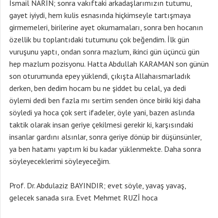
İsmail NARİN; sonra vakıftaki arkadaşlarımızın tutumu,
gayet iyiydi, hem kulis esnasında hiçkimseyle tartışmaya
girmemeleri, birilerine ayet okumamaları, sonra ben hocanın
özellik bu toplantıdaki tutumunu çok beğendim. İlk gün
vuruşunu yaptı, ondan sonra mazlum, ikinci gün üçüncü gün
hep mazlum pozisyonu. Hatta Abdullah KARAMAN son günün
son oturumunda epey yüklendi, çıkışta Allahaısmarladık
derken, ben dedim hocam bu ne şiddet bu celal, ya dedi
öylemi dedi ben fazla mı sertim senden önce biriki kişi daha
söyledi ya hoca çok sert ifadeler, öyle yani, bazen aslında
taktik olarak insan geriye çekilmesi gerekir ki, karşısındaki
insanlar gardını alsınlar, sonra geriye dönüp bir düşünsünler,
ya ben hatamı yaptım ki bu kadar yüklenmekte. Daha sonra
söyleyeceklerimi söyleyeceğim.
Prof. Dr. Abdulaziz BAYINDIR; evet söyle, yavaş yavaş,
gelecek sanada sıra. Evet Mehmet RUZİ hoca