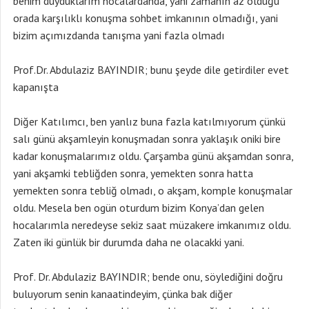
benim duyduklarım hocalardanda, yani zamanın az olduğu
orada karşılıklı konuşma sohbet imkanının olmadığı, yani
bizim açımızdanda tanışma yani fazla olmadı
Prof.Dr. Abdulaziz BAYINDIR; bunu şeyde dile getirdiler evet
kapanışta
Diğer Katılımcı, ben yanlız buna fazla katılmıyorum çünkü
salı günü akşamleyin konuşmadan sonra yaklaşık oniki bire
kadar konuşmalarımız oldu. Çarşamba günü akşamdan sonra,
yani akşamki tebliğden sonra, yemekten sonra hatta
yemekten sonra tebliğ olmadı, o akşam, komple konuşmalar
oldu. Mesela ben ogün oturdum bizim Konya’dan gelen
hocalarımla neredeyse sekiz saat müzakere imkanımız oldu.
Zaten iki günlük bir durumda daha ne olacakki yani.
Prof. Dr. Abdulaziz BAYINDIR; bende onu, söylediğini doğru
buluyorum senin kanaatindeyim, çünka bak diğer