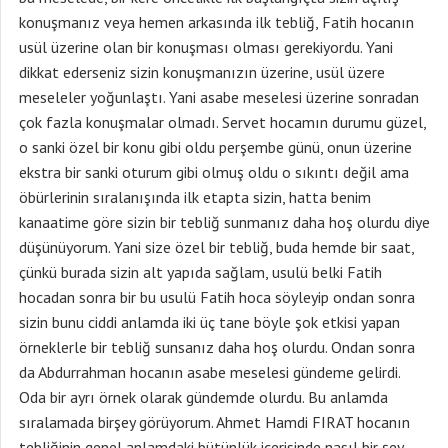
konuşmanız veya hemen arkasında ilk tebliğ, Fatih hocanın
usül üzerine olan bir konuşması olması gerekiyordu. Yani
dikkat ederseniz sizin konuşmanızın üzerine, usül üzere
meseleler yoğunlaştı. Yani asabe meselesi üzerine sonradan
çok fazla konuşmalar olmadı. Servet hocamın durumu güzel,
o sanki özel bir konu gibi oldu perşembe günü, onun üzerine
ekstra bir sanki oturum gibi olmuş oldu o sıkıntı değil ama
öbürlerinin sıralanışında ilk etapta sizin, hatta benim
kanaatime göre sizin bir tebliğ sunmanız daha hoş olurdu diye
düşünüyorum. Yani size özel bir tebliğ, buda hemde bir saat,
çünkü burada sizin alt yapıda sağlam, usulü belki Fatih
hocadan sonra bir bu usulü Fatih hoca söyleyip ondan sonra
sizin bunu ciddi anlamda iki üç tane böyle şok etkisi yapan
örneklerle bir tebliğ sunsanız daha hoş olurdu. Ondan sonra
da Abdurrahman hocanın asabe meselesi gündeme gelirdi.
Oda bir ayrı örnek olarak gündemde olurdu. Bu anlamda
sıralamada birşey görüyorum. Ahmet Hamdi FIRAT hocanın
tebliğinin genel anlamdaki bütünlük içerisinde nasıl bir şey