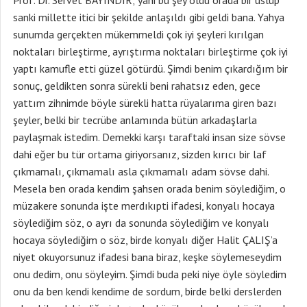
Prof. Dr. Servet BAYINDIR; yani bu şey oldu orada bir üslup
sanki millette itici bir şekilde anlaşıldı gibi geldi bana. Yahya
sunumda gerçekten mükemmeldi çok iyi şeyleri kırılgan
noktaları birleştirme, ayrıştırma noktaları birleştirme çok iyi
yaptı kamufle etti güzel götürdü. Şimdi benim çıkardığım bir
sonuç, geldikten sonra sürekli beni rahatsız eden, gece
yattım zihnimde böyle sürekli hatta rüyalarıma giren bazı
şeyler, belki bir tecrübe anlamında bütün arkadaşlarla
paylaşmak istedim. Demekki karşı taraftaki insan size sövse
dahi eğer bu tür ortama giriyorsanız, sizden kırıcı bir laf
çıkmamalı, çıkmamalı asla çıkmamalı adam sövse dahi.
Mesela ben orada kendim şahsen orada benim söylediğim, o
müzakere sonunda işte merdıkıpti ifadesi, konyalı hocaya
söylediğim söz, o ayrı da sonunda söylediğim ve konyalı
hocaya söylediğim o söz, birde konyalı diğer Halit ÇALIŞ’a
niyet okuyorsunuz ifadesi bana biraz, keşke söylemeseydim
onu dedim, onu söyleyim. Şimdi buda peki niye öyle söyledim
onu da ben kendi kendime de sordum, birde belki derslerden