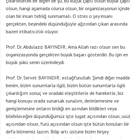
çıkarıbilecek bir diğeri de şu, bu küçük çaplı olsun büyük çaplı
olsun, hangi aşamada olursa olsun, bir organizasyonun içinde
olan bir insan tebliğ sunmamalı. O stres o şey insanı
gerçekten, beyindeki düşündüğüyle ağzından çıkan arasında
bazen irtibatsızlık oluyor.
Prof. Dr. Abdulaziz BAYINDIR; Ama Allah razı olsun sen bu
organizasyonda gerçekten büyük başarı gösterdin. Bu işin en
büyük yükü senin üzerindeydi.
Prof. Dr. Servet BAYINDIR; estağfurullah. Şimdi diğer madde
benim, bizim sunumlarla ilgili, bizim bütün sunumlarla ilgili
çıkardığım sonuç ve oradaki eleştirilerle de hareketle, biz
hangi konuyu orada sunarsak sunalım, derinlemesine ve
genişlemesine onların bildiği en azından bildikleri veya
bilebileceğini düşündüğümüz işte lugat açısından olsun, usül
açısından olsun, furü açısından olsun işte bütün konuları bir
defa bilmemiz lazım. Bilip artı üstüne bizim birşey