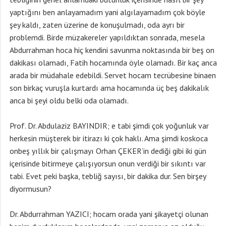
yaptığını ben anlayamadım yani algılayamadım çok böyle
şey kaldı, zaten üzerine de konuşulmadı, oda ayrı bir
problemdi. Birde müzakereler yapıldıktan sonrada, mesela
Abdurrahman hoca hiç kendini savunma noktasında bir beş on
dakikası olamadı, Fatih hocamında öyle olamadı. Bir kaç anca
arada bir müdahale edebildi. Servet hocam tecrübesine binaen
son birkaç vuruşla kurtardı ama hocamında üç beş dakikalık
anca bi şeyi oldu belki oda olamadı.
Prof. Dr. Abdulaziz BAYINDIR; e tabi şimdi çok yoğunluk var
herkesin müşterek bir itirazı ki çok haklı. Ama şimdi koskoca
onbeş yıllık bir çalışmayı Orhan ÇEKER’in dediği gibi iki gün
içerisinde bitirmeye çalışıyorsun onun verdiği bir sıkıntı var
tabi. Evet peki başka, tebliğ sayısı, bir dakika dur. Sen birşey
diyormusun?
Dr. Abdurrahman YAZICI; hocam orada yani şikayetçi olunan