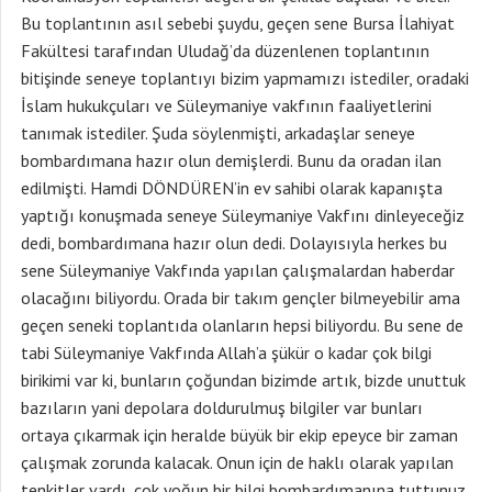
Bu toplantının asıl sebebi şuydu, geçen sene Bursa İlahiyat
Fakültesi tarafından Uludağ’da düzenlenen toplantının
bitişinde seneye toplantıyı bizim yapmamızı istediler, oradaki
İslam hukukçuları ve Süleymaniye vakfının faaliyetlerini
tanımak istediler. Şuda söylenmişti, arkadaşlar seneye
bombardımana hazır olun demişlerdi. Bunu da oradan ilan
edilmişti. Hamdi DÖNDÜREN’in ev sahibi olarak kapanışta
yaptığı konuşmada seneye Süleymaniye Vakfını dinleyeceğiz
dedi, bombardımana hazır olun dedi. Dolayısıyla herkes bu
sene Süleymaniye Vakfında yapılan çalışmalardan haberdar
olacağını biliyordu. Orada bir takım gençler bilmeyebilir ama
geçen seneki toplantıda olanların hepsi biliyordu. Bu sene de
tabi Süleymaniye Vakfında Allah’a şükür o kadar çok bilgi
birikimi var ki, bunların çoğundan bizimde artık, bizde unuttuk
bazıların yani depolara doldurulmuş bilgiler var bunları
ortaya çıkarmak için heralde büyük bir ekip epeyce bir zaman
çalışmak zorunda kalacak. Onun için de haklı olarak yapılan
tenkitler vardı, çok yoğun bir bilgi bombardımanına tuttunuz