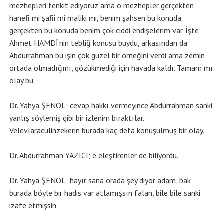
mezhepleri tenkit ediyoruz ama o mezhepler gerçekten
hanefi mi şafii mi maliki mi, benim şahsen bu konuda
gerçekten bu konuda benim çok ciddi endişelerim var. İşte
Ahmet HAMDİ’nin tebliğ konusu buydu, arkasından da
Abdurrahman bu işin çok güzel bir örneğini verdi ama zemin
ortada olmadığını, gözükmediği için havada kaldı. Tamam mı
olay bu.
Dr. Yahya ŞENOL; cevap hakkı vermeyince Abdurrahman sanki
yanlış söylemiş gibi bir izlenim bıraktılar.
Velevlaraculinzekerin burada kaç defa konuşulmuş bir olay.
Dr. Abdurrahman YAZICI; e eleştirenler de biliyordu.
Dr. Yahya ŞENOL; hayır sana orada şey diyor adam, bak
burada böyle bir hadis var atlamışsın falan, bile bile sanki
izafe etmişsin.