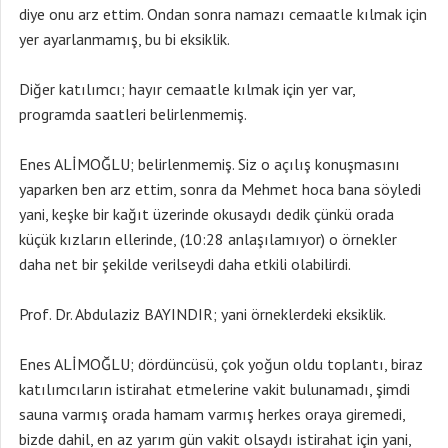
diye onu arz ettim. Ondan sonra namazı cemaatle kılmak için
yer ayarlanmamış, bu bi eksiklik.
Diğer katılımcı; hayır cemaatle kılmak için yer var,
programda saatleri belirlenmemiş.
Enes ALİMOĞLU; belirlenmemiş. Siz o açılış konuşmasını
yaparken ben arz ettim, sonra da Mehmet hoca bana söyledi
yani, keşke bir kağıt üzerinde okusaydı dedik çünkü orada
küçük kızların ellerinde, (10:28 anlaşılamıyor) o örnekler
daha net bir şekilde verilseydi daha etkili olabilirdi.
Prof. Dr. Abdulaziz BAYINDIR; yani örneklerdeki eksiklik.
Enes ALİMOĞLU; dördüncüsü, çok yoğun oldu toplantı, biraz
katılımcıların istirahat etmelerine vakit bulunamadı, şimdi
sauna varmış orada hamam varmış herkes oraya giremedi,
bizde dahil, en az yarım gün vakit olsaydı istirahat için yani,