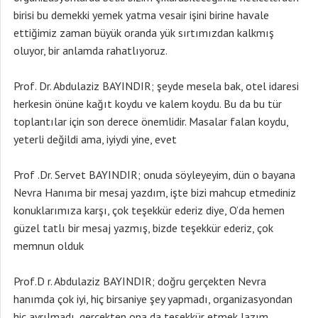
birisi bu demekki yemek yatma vesair işini birine havale
ettiğimiz zaman büyük oranda yük sırtımızdan kalkmış
oluyor, bir anlamda rahatlıyoruz.
Prof. Dr. Abdulaziz BAYINDIR; şeyde mesela bak, otel idaresi
herkesin önüne kağıt koydu ve kalem koydu. Bu da bu tür
toplantılar için son derece önemlidir. Masalar falan koydu,
yeterli değildi ama, iyiydi yine, evet
Prof .Dr. Servet BAYINDIR; onuda söyleyeyim, dün o bayana
Nevra Hanıma bir mesaj yazdım, işte bizi mahcup etmediniz
konuklarımıza karşı, çok teşekkür ederiz diye, O’da hemen
güzel tatlı bir mesaj yazmış, bizde teşekkür ederiz, çok
memnun olduk
Prof.D r. Abdulaziz BAYINDIR; doğru gerçekten Nevra
hanımda çok iyi, hiç birsaniye şey yapmadı, organizasyondan
hiç ayrılmadı, gerçekten ona da teşekkür etmek lazım.