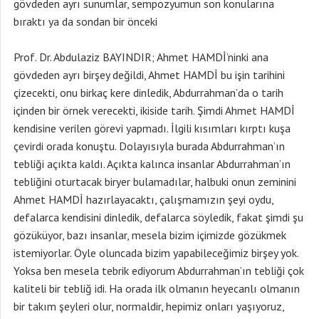
gövdeden ayrı sunumlar, sempozyumun son konularına
bıraktı ya da sondan bir önceki
Prof. Dr. Abdulaziz BAYINDIR; Ahmet HAMDİ’ninki ana
gövdeden ayrı birşey değildi, Ahmet HAMDİ bu işin tarihini
çizecekti, onu birkaç kere dinledik, Abdurrahman’da o tarih
içinden bir örnek verecekti, ikiside tarih. Şimdi Ahmet HAMDİ
kendisine verilen görevi yapmadı. İlgili kısımları kırptı kuşa
çevirdi orada konuştu. Dolayısıyla burada Abdurrahman’ın
tebliği açıkta kaldı. Açıkta kalınca insanlar Abdurrahman’ın
tebliğini oturtacak biryer bulamadılar, halbuki onun zeminini
Ahmet HAMDİ hazırlayacaktı, çalışmamızın şeyi oydu,
defalarca kendisini dinledik, defalarca söyledik, fakat şimdi şu
gözüküyor, bazı insanlar, mesela bizim içimizde gözükmek
istemiyorlar. Öyle oluncada bizim yapabileceğimiz birşey yok.
Yoksa ben mesela tebrik ediyorum Abdurrahman’ın tebliği çok
kaliteli bir tebliğ idi. Ha orada ilk olmanın heyecanlı olmanın
bir takım şeyleri olur, normaldir, hepimiz onları yaşıyoruz,