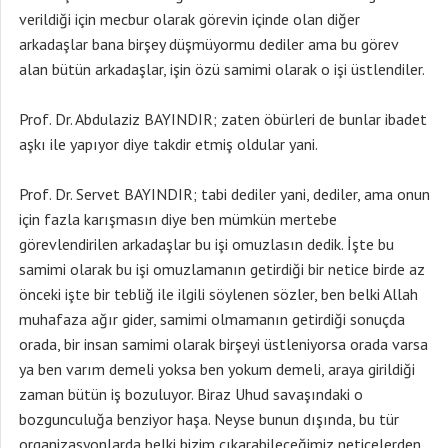
verildiği için mecbur olarak görevin içinde olan diğer
arkadaşlar bana birşey düşmüyormu dediler ama bu görev
alan bütün arkadaşlar, işin özü samimi olarak o işi üstlendiler.
Prof. Dr. Abdulaziz BAYINDIR; zaten öbürleri de bunlar ibadet
aşkı ile yapıyor diye takdir etmiş oldular yani.
Prof. Dr. Servet BAYINDIR; tabi dediler yani, dediler, ama onun
için fazla karışmasın diye ben mümkün mertebe
görevlendirilen arkadaşlar bu işi omuzlasın dedik. İşte bu
samimi olarak bu işi omuzlamanın getirdiği bir netice birde az
önceki işte bir tebliğ ile ilgili söylenen sözler, ben belki Allah
muhafaza ağır gider, samimi olmamanın getirdiği sonuçda
orada, bir insan samimi olarak birşeyi üstleniyorsa orada varsa
ya ben varım demeli yoksa ben yokum demeli, araya girildiği
zaman bütün iş bozuluyor. Biraz Uhud savaşındaki o
bozgunculuğa benziyor haşa. Neyse bunun dışında, bu tür
organizasyonlarda belki bizim çıkarabileceğimiz neticelerden