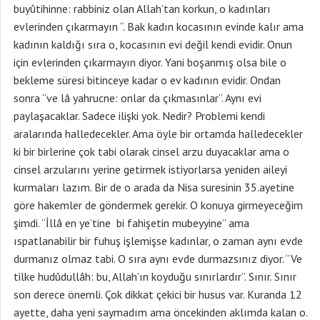
buyûtihinne: rabbiniz olan Allah’tan korkun, o kadınları
evlerinden çıkarmayın “. Bak kadın kocasının evinde kalır ama
kadının kaldığı sıra o, kocasının evi değil kendi evidir. Onun
için evlerinden çıkarmayın diyor. Yani boşanmış olsa bile o
bekleme süresi bitinceye kadar o ev kadının evidir. Ondan
sonra “ve lâ yahrucne: onlar da çıkmasınlar”. Aynı evi
paylaşacaklar. Sadece ilişki yok. Nedir? Problemi kendi
aralarında halledecekler. Ama öyle bir ortamda halledecekler
ki bir birlerine çok tabi olarak cinsel arzu duyacaklar ama o
cinsel arzularını yerine getirmek istiyorlarsa yeniden aileyi
kurmaları lazım. Bir de o arada da Nisa suresinin 35.ayetine
göre hakemler de göndermek gerekir. O konuya girmeyeceğim
şimdi. “İllâ en ye’tine bi fahişetin mubeyyine” ama
ıspatlanabilir bir fuhuş işlemişse kadınlar, o zaman aynı evde
durmanız olmaz tabi. O sıra aynı evde durmazsınız diyor. “Ve
tilke hudûdullâh: bu, Allah’ın koyduğu sınırlardır”. Sınır. Sınır
son derece önemli. Çok dikkat çekici bir husus var. Kuranda 12
ayette, daha yeni saymadım ama öncekinden aklımda kalan o.