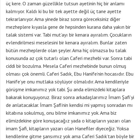
üç kere. O zaman güzellikle tutsun ayetinin hiç bir anlamı
kalmıyor. Kaldı ki bu bir tek ayette değil üç tane ayette
tekrarlanıyor. Ama yinede biraz sonra göreceksiniz diğer
mezheplere kıyasla gene de hepsinden kurana daha yakın bir
talak sistemi var. Tabi mut’ayı bir kenara ayıralım. Çocukların
evlendirilmesi meselesini bir kenara ayıralım. Bunlar zaten
bütün mezheplerde olan şeyler. Ama hiç olmazsa bu talak
konusunda az çok tutarlı olan Caferi mezhebi var. Sonra tabi
ciddi bir bozulma. Mesela Caferi mezhebinde bunun olmuş
olması çok önemli. Caferi Sadık, Ebu Hanife’nin hocasıdır. Ebu
Hanife’ye onu mutlaka söylüyor olmalıdır. Ama kendileriyle
görüşme imkanımız yok tabi. Şu anda elimizdeki kitaplara
bakarak konuşuyoruz. Biraz sonra arkadaşlarımız İmam Şafi’yi
de anlatacaklar. İmam Şafi’nin kendisi mi yapmış sonradan mı
kitabına sokulmuş, onu bilme imkanımız yok. Ama biz
elimizdekine göre konuşacağız yada o kitapların yazarı olan
imam Şafi, kitapların yazarı olan Hanefiler diyeceğiz. Yoksa
kendilerine gitme şansımız yok ama Caferi Sadık’tan böyle bir