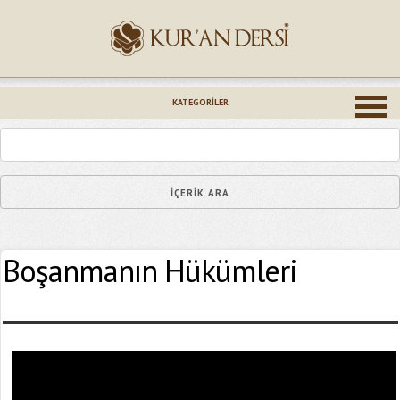
İsminiz (*)
KATEGORILER
Epostanız (*)
Boşanmanın Hükümleri
Yaşadığınız Hatanın Ayrıntıları
Bağlantıyı Gönderin