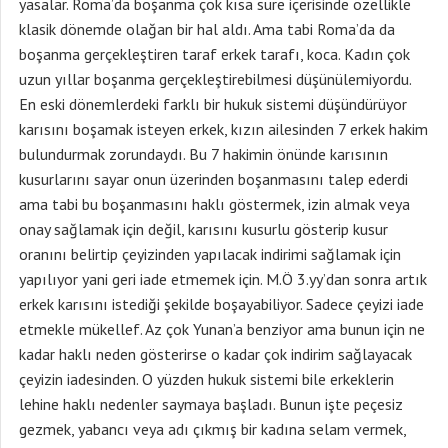
yasalar. Roma’da boşanma çok kısa süre içerisinde özellikle
klasik dönemde olağan bir hal aldı. Ama tabi Roma’da da
boşanma gerçekleştiren taraf erkek tarafı, koca. Kadın çok
uzun yıllar boşanma gerçekleştirebilmesi düşünülemiyordu.
En eski dönemlerdeki farklı bir hukuk sistemi düşündürüyor
karısını boşamak isteyen erkek, kızın ailesinden 7 erkek hakim
bulundurmak zorundaydı. Bu 7 hakimin önünde karısının
kusurlarını sayar onun üzerinden boşanmasını talep ederdi
ama tabi bu boşanmasını haklı göstermek, izin almak veya
onay sağlamak için değil, karısını kusurlu gösterip kusur
oranını belirtip çeyizinden yapılacak indirimi sağlamak için
yapılıyor yani geri iade etmemek için. M.Ö 3.yy’dan sonra artık
erkek karısını istediği şekilde boşayabiliyor. Sadece çeyizi iade
etmekle mükellef. Az çok Yunan’a benziyor ama bunun için ne
kadar haklı neden gösterirse o kadar çok indirim sağlayacak
çeyizin iadesinden. O yüzden hukuk sistemi bile erkeklerin
lehine haklı nedenler saymaya başladı. Bunun işte peçesiz
gezmek, yabancı veya adı çıkmış bir kadına selam vermek,