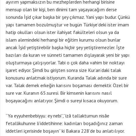
ayırım yapmaksızın bu mezheplerden herhangi birisine
mensup olan bir kişi, ben dinimi tam yaşayacağım derse
sonunda İşid çıkar başka bir şey çıkmaz. Yani yapı budur. Çünkü
yapı tamamen bozulmuştur ve bugün Türkiye’deki ister imam
hatip okulları olsun ister ilahiyat fakülteleri olsun ya da
islam alemindeki herhangi bir eğitim kurumu olsun bunlar
ancak İşid yetiştirebilir başka hiçbir şey yetiştiremezler. İşte
bazıları da kuran ve sünneti tamamen dışlayarak yeni bir yapı
oluşturmaya çalışıyorlar. Tabi o çok daha vahim bir noktayı
işaret ediyor. Şimdi bu girişten sonra size Kur’an’daki talak
konusunu anlatmak istiyorum. Kuranda Talak adında bir sure
var. Talak demek erkeğin karısını boşaması demektir. Özel bir
sure var. Kuranın 65.suresi. Bir kimsenin karısını nasıl
boşayacağını anlatıyor. Şimdi o sureyi kısaca okuyorum.
“Ya eyyuhenbebiyyu: ey nebi”,”izâ tallaktumun nisâe
fetallikuhunne li’iddetihinne: kadınları boşadığınız zaman
iddetleri içerisinde boşayın” ki Bakara 228’de bu anlatılıyor.