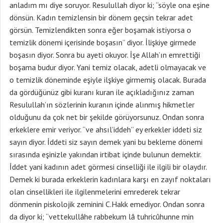
anladım mı diye soruyor. Resulullah diyor ki; “söyle ona eşine
dönsün. Kadın temizlensin bir dönem geçsin tekrar adet
görsün. Temizlendikten sonra eğer boşamak istiyorsa o
temizlik dönemi içerisinde boşasın” diyor. İlişkiye girmede
boşasın diyor. Sonra bu ayeti okuyor. İşe Allah’ın emrettiği
boşama budur diyor. Yani temiz olacak, adetli olmayacak ve
o temizlik döneminde eşiyle ilşkiye girmemiş olacak. Burada
da gördüğünüz gibi kuranı kuran ile açıkladığınız zaman
Resulullah’ın sözlerinin kuranın içinde alınmış hikmetler
olduğunu da çok net bir şekilde görüyorsunuz. Ondan sonra
erkeklere emir veriyor. “ve ahsıl’iddeh” ey erkekler iddeti siz
sayın diyor. İddeti siz sayın demek yani bu bekleme dönemi
sırasında eşinizle yakından irtibat içinde bulunun demektir.
İddet yani kadının adet görmesi cinselliği ile ilgili bir olaydır.
Demek ki burada erkeklerin kadınlara karşı en zayıf noktaları
olan cinsellikleri ile ilgilenmelerini emrederek tekrar
dönmenin piskolojik zeminini C.Hakk emediyor. Ondan sonra
da diyor ki; “vettekullâhe rabbekum lâ tuhricûhunne min