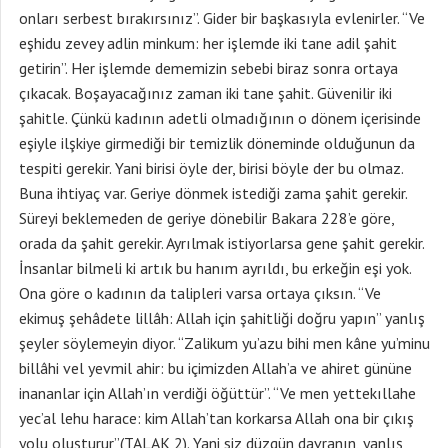
onları serbest bırakırsınız”. Gider bir başkasıyla evlenirler. “Ve
eşhidu zevey adlin minkum: her işlemde iki tane adil şahit
getirin”. Her işlemde dememizin sebebi biraz sonra ortaya
çıkacak. Boşayacağınız zaman iki tane şahit. Güvenilir iki
şahitle. Çünkü kadının adetli olmadığının o dönem içerisinde
eşiyle ilşkiye girmediği bir temizlik döneminde olduğunun da
tespiti gerekir. Yani birisi öyle der, birisi böyle der bu olmaz.
Buna ihtiyaç var. Geriye dönmek istediği zama şahit gerekir.
Süreyi beklemeden de geriye dönebilir Bakara 228’e göre,
orada da şahit gerekir. Ayrılmak istiyorlarsa gene şahit gerekir.
İnsanlar bilmeli ki artık bu hanım ayrıldı, bu erkeğin eşi yok.
Ona göre o kadının da talipleri varsa ortaya çıksın. “Ve
ekimuş şehâdete lillâh: Allah için şahitliği doğru yapın” yanlış
şeyler söylemeyin diyor. “Zalikum yu’azu bihi men kâne yu’minu
billâhi vel yevmil ahir: bu içimizden Allah’a ve ahiret gününe
inananlar için Allah’ın verdiği öğüttür”. “Ve men yettekıllahe
yec’al lehu harace: kim Allah’tan korkarsa Allah ona bir çıkış
yolu oluşturur”(TALAK 2). Yani siz düzgün davranın, yanlış