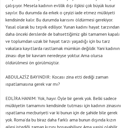
çalışıyor. Mesela kadının evlilik dışı ilşkisi çok büyük kusur
sayılır. Bu durumda da erkek o çeyizi iade etmez mülkiyeti
kendisinde kalır. Bu durumda karısını öldürmesi gerekiyor.
Yasal olarak bu teşvik ediliyor. Yunan kadını hayat tarzından
daha önceki derslerde de bahsettiğimiz gibi tamamen kapalı
ve toplumdan uzak bir hayat tarzı yaşadığı için bu tarz
vakalara kayıtlarda rastlamak mümkün değildir. Yani kadının
zinası diye bir kavram neredeyse yoktur. Ama olursa
öldürülmesi ön görülmüştür.
ABDULAZİZ BAYINDIR: Kocası zina etti dediği zaman
ıspatlamasına gerek var mı?
EDLİRA HANIM: Yok, hayır. Öyle bir gerek yok. Belki sadece
mülkiyetin tamamını kendisinde tutması için kadının zinasını
ıspatlama mecburiyeti var ki bunun için de şahide bile gerek
yok. Roma’da bu biraz daha farklı ama bunun dışında kızın
ailesi istediği zaman kızını boşayabiliyor. Ama vasisi olabilir,