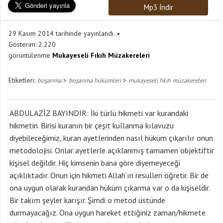
Mp3 İndir
29 Kasım 2014 tarihinde yayınlandı.
Gösterim:
2.220
görüntülenme
Mukayeseli Fıkıh Müzakereleri
Etiketleri:
>
>
boşanma
boşanma hükümleri
mukayeseli fıkıh müzakereleri
ABDULAZİZ BAYINDIR: İki türlü hikmeti var kurandaki
hikmetin. Birisi kuranın bir çeşit kullanma kılavuzu
diyebileceğimiz, kuran ayetlerinden nasıl hüküm çıkarılır onun
metodolojisi. Onlar ayetlerle açıklanmış tamamen objektiftir
kişisel değildir. Hiç kimsenin bana göre diyemeyeceği
açıklıktadır. Onun için hikmeti Allah’ın resulleri öğretir. Bir de
ona uygun olarak kurandan hüküm çıkarma var o da kişiseldir.
Bir takım şeyler karışır. Şimdi o metod üstünde
durmayacağız. Ona uygun hareket ettiğiniz zaman/hikmete