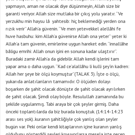
yapmayın, aman ne olacak diye düşünmeyin, Allah size bir
garanti veriyor. Allah size mutlaka bir çıkış yolu yaratır. “Ve
yerzukhu min haysu lâ yahtesib: hiç beklemediği yerden ona
rızık verir” Allah’a güvenin. “Ve men yetevekkel alellâhi fe
huve hasbuhu: kim Allah’a güvenirse Allah ona yeter” yeter ki
Allah’a tam güvenin, emirlerine uygun hareket edin. “innallâhe
bâligu emrihi: Allah onun işini en sonuna kadar ulaştırır”.
Buradaki zamir Allah’a da gidebilir. Allah kendi işlerini tam
yapar ama o daha uygun. “Kad ce’alallâhu li kulli şey’in kadren:
Allah her şeye bir ölçü koymuştur”(TALAK 3). İşte o ölçü,
yukarıda anlatılanların tamamıdır. O ölçüden dolayı
boşarken de şahit olacak dönüşte de şahit olacak ayrılırken
de şahit olacak. Şimdi olay böyle. Resulullah zamanında bu
şekilde uygulanmış. Tabi araya bir çok şeyler girmiş. Daha
önceki toplantılarda da biz burada konuştuk. (14:14-14:23
arası ses yok)..kuranın şahitliğiyle çok yanlış olan şeyler
bugün var. Peki onlar kendi kitaplarının içine kuranın yanlış
olduğunu gösterdiği şeyleri koyuyorlarsa mesela işte geçen