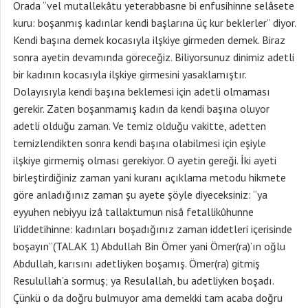
Orada “vel mutallekâtu yeterabbasne bi enfusihinne selâsete
kuru: boşanmış kadınlar kendi başlarına üç kur beklerler” diyor.
Kendi başına demek kocasıyla ilşkiye girmeden demek. Biraz
sonra ayetin devamında göreceğiz. Biliyorsunuz dinimiz adetli
bir kadının kocasıyla ilşkiye girmesini yasaklamıştır.
Dolayısıyla kendi başına beklemesi için adetli olmaması
gerekir. Zaten boşanmamış kadın da kendi başına oluyor
adetli olduğu zaman. Ve temiz olduğu vakitte, adetten
temizlendikten sonra kendi başına olabilmesi için eşiyle
ilşkiye girmemiş olması gerekiyor. O ayetin gereği. İki ayeti
birleştirdiğiniz zaman yani kuranı açıklama metodu hikmete
göre anladığınız zaman şu ayete şöyle diyeceksiniz: “ya
eyyuhen nebiyyu izâ tallaktumun nisâ fetallikûhunne
li’iddetihinne: kadınları boşadığınız zaman iddetleri içerisinde
boşayın”(TALAK 1) Abdullah Bin Ömer yani Ömer(ra)’ın oğlu
Abdullah, karısını adetliyken boşamış. Ömer(ra) gitmiş
Resulullah’a sormuş; ya Resulallah, bu adetliyken boşadı.
Çünkü o da doğru bulmuyor ama demekki tam acaba doğru