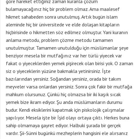
göre hareket ettiğiniz zaman kuranla çözüm
bulamayacağınız hiç bir problem olmaz. Ama maalesef
hikmet sahabeden sonra unutulmuş. Artık bugün islam
aleminde hiç bir üniversitede ve elde dolaşan kitapların
hiçbirisinde o hikmetten söz edilmez olmuştur. Yani kuranın
anlama metodu, problem çözme metodu tamamen
unutulmuştur. Tamamen unutulduğu için müslümanlar şeye
benziyor mesela bir mutfağınız var her türlü yiyecek var
fakat o yiyeceklerden yemek pişirecek olan birisi yok. O zaman
siz o yiyeceklerin yüzüne bakmakla yetinirsiniz. İşte
bazılarından yersiniz. Soğandan yersiniz, orada bir takım
meyveler varsa onlardan yersiniz. Sonra çok fakir bir mutfağa
mahkum olursunuz. Çünkü hiç olmazsa bir iki kaşık sıcak
yemek bize ikram ediyor. Şu anda müslümanların durumu
budur. Kendi eksiklerini kapatmak için piskolojik çalışmalar
yapılıyor. Mesela işte bir İşid olayı ortaya çıktı. Herkes buna
sahip olmamaya gayret ediyor. Halbuki şurada bir gerçek
vardır. Şii-Sünni bugünkü mezheplerin hangisini ele alırsanız