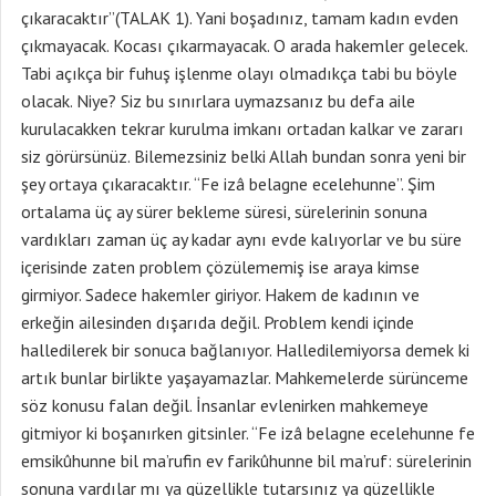
çıkaracaktır”(TALAK 1). Yani boşadınız, tamam kadın evden
çıkmayacak. Kocası çıkarmayacak. O arada hakemler gelecek.
Tabi açıkça bir fuhuş işlenme olayı olmadıkça tabi bu böyle
olacak. Niye? Siz bu sınırlara uymazsanız bu defa aile
kurulacakken tekrar kurulma imkanı ortadan kalkar ve zararı
siz görürsünüz. Bilemezsiniz belki Allah bundan sonra yeni bir
şey ortaya çıkaracaktır. “Fe izâ belagne ecelehunne”. Şim
ortalama üç ay sürer bekleme süresi, sürelerinin sonuna
vardıkları zaman üç ay kadar aynı evde kalıyorlar ve bu süre
içerisinde zaten problem çözülememiş ise araya kimse
girmiyor. Sadece hakemler giriyor. Hakem de kadının ve
erkeğin ailesinden dışarıda değil. Problem kendi içinde
halledilerek bir sonuca bağlanıyor. Halledilemiyorsa demek ki
artık bunlar birlikte yaşayamazlar. Mahkemelerde sürünceme
söz konusu falan değil. İnsanlar evlenirken mahkemeye
gitmiyor ki boşanırken gitsinler. “Fe izâ belagne ecelehunne fe
emsikûhunne bil ma’rufin ev farikûhunne bil ma’ruf: sürelerinin
sonuna vardılar mı ya güzellikle tutarsınız ya güzellikle