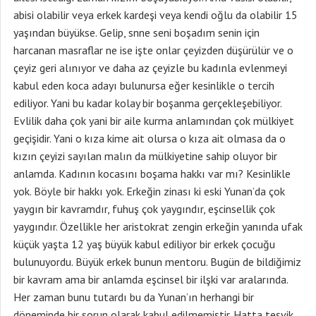
abisi olabilir veya erkek kardeşi veya kendi oğlu da olabilir 15
yaşından büyükse. Gelip, snne seni boşadım senin için
harcanan masraflar ne ise işte onlar çeyizden düşürülür ve o
çeyiz geri alınıyor ve daha az çeyizle bu kadınla evlenmeyi
kabul eden koca adayı bulunursa eğer kesinlikle o tercih
ediliyor. Yani bu kadar kolay bir boşanma gerçekleşebiliyor.
Evlilik daha çok yani bir aile kurma anlamından çok mülkiyet
geçişidir. Yani o kıza kime ait olursa o kıza ait olmasa da o
kızın çeyizi sayılan malın da mülkiyetine sahip oluyor bir
anlamda. Kadının kocasını boşama hakkı var mı? Kesinlikle
yok. Böyle bir hakkı yok. Erkeğin zinası ki eski Yunan’da çok
yaygın bir kavramdır, fuhuş çok yaygındır, eşcinsellik çok
yaygındır. Özellikle her aristokrat zengin erkeğin yanında ufak
küçük yaşta 12 yaş büyük kabul ediliyor bir erkek çocuğu
bulunuyordu. Büyük erkek bunun mentoru. Bugün de bildiğimiz
bir kavram ama bir anlamda eşcinsel bir ilşki var aralarında.
Her zaman bunu tutardı bu da Yunan’ın herhangi bir
döneminde bir sorun olarak kabul edilmemiştir. Hatta teşvik