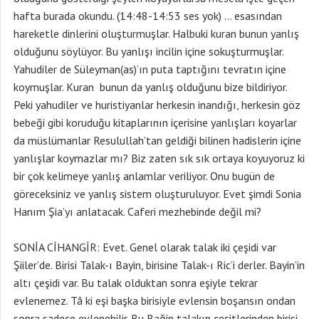
hafta burada okundu. (14:48-14:53 ses yok) … esasından
hareketle dinlerini oluşturmuşlar. Halbuki kuran bunun yanlış
olduğunu söylüyor. Bu yanlışı incilin içine sokuşturmuşlar.
Yahudiler de Süleyman(as)’ın puta taptığını tevratın içine
koymuşlar. Kuran bunun da yanlış olduğunu bize bildiriyor.
Peki yahudiler ve huristiyanlar herkesin inandığı, herkesin göz
bebeği gibi koruduğu kitaplarının içerisine yanlışları koyarlar
da müslümanlar Resulullah’tan geldiği bilinen hadislerin içine
yanlışlar koymazlar mı? Biz zaten sık sık ortaya koyuyoruz ki
bir çok kelimeye yanlış anlamlar veriliyor. Onu bugün de
göreceksiniz ve yanlış sistem oluşturuluyor. Evet şimdi Sonia
Hanım Şia’yı anlatacak. Caferi mezhebinde değil mi?
SONİA CİHANGİR: Evet. Genel olarak talak iki çeşidi var
Şiiler’de. Birisi Talak-ı Bayin, birisine Talak-ı Ric’i derler. Bayin’in
altı çeşidi var. Bu talak olduktan sonra eşiyle tekrar
evlenemez. Tâ ki eşi başka birisiyle evlensin boşansın ondan
sonra sadece evlenebilir. Bu Bağin talakın çeşitlerinden birisi