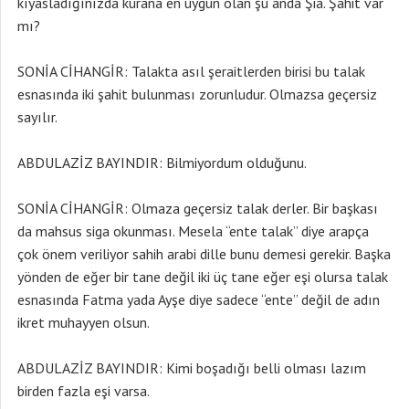
kıyasladığınızda kurana en uygun olan şu anda Şia. Şahit var
mı?
SONİA CİHANGİR: Talakta asıl şeraitlerden birisi bu talak
esnasında iki şahit bulunması zorunludur. Olmazsa geçersiz
sayılır.
ABDULAZİZ BAYINDIR: Bilmiyordum olduğunu.
SONİA CİHANGİR: Olmaza geçersiz talak derler. Bir başkası
da mahsus siga okunması. Mesela “ente talak” diye arapça
çok önem veriliyor sahih arabi dille bunu demesi gerekir. Başka
yönden de eğer bir tane değil iki üç tane eğer eşi olursa talak
esnasında Fatma yada Ayşe diye sadece “ente” değil de adın
ikret muhayyen olsun.
ABDULAZİZ BAYINDIR: Kimi boşadığı belli olması lazım
birden fazla eşi varsa.