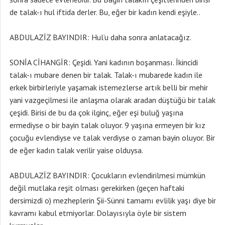
de talak-ı hul iftida derler. Bu, eğer bir kadın kendi eşiyle..
ABDULAZİZ BAYINDIR: Hul’u daha sonra anlatacağız.
SONİA CİHANGİR: Çeşidi. Yani kadının boşanması. İkincidi
talak-ı mubare denen bir talak. Talak-ı mubarede kadın ile
erkek birbirleriyle yaşamak istemezlerse artık belli bir mehir
yani vazgeçilmesi ile anlaşma olarak aradan düştüğü bir talak
çeşidi. Birisi de bu da çok ilginç, eğer eşi buluğ yaşına
ermediyse o bir bayin talak oluyor. 9 yaşına ermeyen bir kız
çocuğu evlendiyse ve talak verdiyse o zaman bayin oluyor. Bir
de eğer kadın talak verilir yaise olduysa.
ABDULAZİZ BAYINDIR: Çocukların evlendirilmesi mümkün
değil mutlaka reşit olması gerekirken (geçen haftaki
dersimizdi o) mezheplerin Şii-Sünni tamamı evlilik yaşı diye bir
kavramı kabul etmiyorlar. Dolayısıyla öyle bir sistem