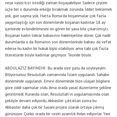
veya vasisi kızı istediği zaman boşayabiliyor. Sadece çeyizin
üçte biri o durumda erkeğe bırakmak zorunda. İddet beklemek
yok, gün sayma yok. Hatta Roma’da boşanmalar çok fazla
yaygınlaştığı için son dönemlerde boşanan kadınlar 18 ay
içerisinde evlendirilmesini ön gören bir yasa bile çıkarılmıştı.
Boşanan kadın tekrar babasının hakimiyetine döner. Çok nadir
durumlarda o da Roma’nın son dönemlerinde babası da vefat
ederse bu kadın bir hukuk kişisi olabiliyor ama tabi çok fazla
literatürde böyle kadınlar geçmiyor. Teoride böyle.
ABDULAZİZ BAYINDIR: Bu arada size şunu da söyleyeyim.
Biliyorsunuz Resulullah zamanında İslam uygulandı. Sahabe
döneminde uygulandı. Emevi döneminde bize ulaşan bilgilere
göre ciddi sapmalar oldu. Ama orada yasal düzenleme şekline
getirilmedi. Kuranda olan, Resulullah’ın uygulamasında olan
şekliyle devam ediyordu. Abbasiler çıktıktan sonra bu
Abbasiler daha çok bir Sasani projesi olarak ortaya çıkmış
görünüyor. Çünkü orada bir veziri azamlık ihdas ediyorlar. Yani