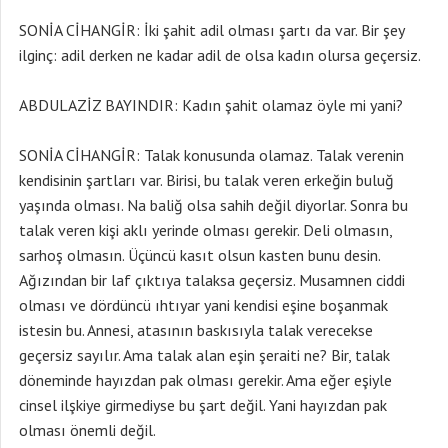
SONİA CİHANGİR: İki şahit adil olması şartı da var. Bir şey
ilginç: adil derken ne kadar adil de olsa kadın olursa geçersiz.
ABDULAZİZ BAYINDIR: Kadın şahit olamaz öyle mi yani?
SONİA CİHANGİR: Talak konusunda olamaz. Talak verenin
kendisinin şartları var. Birisi, bu talak veren erkeğin buluğ
yaşında olması. Na baliğ olsa sahih değil diyorlar. Sonra bu
talak veren kişi aklı yerinde olması gerekir. Deli olmasın,
sarhoş olmasın. Üçüncü kasıt olsun kasten bunu desin.
Ağızından bir laf çıktıya talaksa geçersiz. Musamnen ciddi
olması ve dördüncü ıhtıyar yani kendisi eşine boşanmak
istesin bu. Annesi, atasının baskısıyla talak verecekse
geçersiz sayılır. Ama talak alan eşin şeraiti ne? Bir, talak
döneminde hayızdan pak olması gerekir. Ama eğer eşiyle
cinsel ilşkiye girmediyse bu şart değil. Yani hayızdan pak
olması önemli değil.