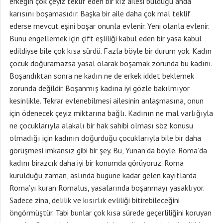
erkeğin çok çeyiz teklif eden bir kız ailesi bulduğu anda
karısını boşamasıdır. Başka bir aile daha çok mal teklif
ederse mevcut eşini boşar onunla evlenir. Yeni olanla evlenir.
Bunu engellemek için çift eşliliği kabul eden bir yasa kabul
edildiyse bile çok kısa sürdü. Fazla böyle bir durum yok. Kadın
çocuk doğuramazsa yasal olarak boşamak zorunda bu kadını.
Boşandıktan sonra ne kadın ne de erkek iddet beklemek
zorunda değildir. Boşanmış kadına iyi gözle bakılmıyor
kesinlikle. Tekrar evlenebilmesi ailesinin anlaşmasına, onun
için ödenecek çeyiz miktarına bağlı. Kadının ne mal varlığıyla
ne çocuklarıyla alakalı bir hak sahibi olması söz konusu
olmadığı için kadının doğurduğu çocuklarıyla bile bir daha
görüşmesi imkansız gibi bir şey. Bu, Yunan’da böyle. Roma’da
kadını birazcık daha iyi bir konumda görüyoruz. Roma
kurulduğu zaman, aslında bugüne kadar gelen kayıtlarda
Roma’yı kuran Romalus, yasalarında boşanmayı yasaklıyor.
Sadece zina, delilik ve kısırlık evliliği bitirebileceğini
öngörmüştür. Tabi bunlar çok kısa sürede geçerliliğini koruyan