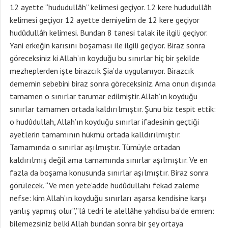
12 ayette “hududullâh” kelimesi geçiyor. 12 kere hududullâh
kelimesi geçiyor 12 ayette demiyelim de 12 kere geçiyor
hudûdullâh kelimesi. Bundan 8 tanesi talak ile ilgili geçiyor.
Yani erkeğin karısını boşaması ile ilgili geçiyor. Biraz sonra
göreceksiniz ki Allah’ın koyduğu bu sınırlar hiç bir şekilde
mezheplerden işte birazcık Şia’da uygulanıyor. Birazcık
dememin sebebini biraz sonra göreceksiniz. Ama onun dışında
tamamen o sınırlar tarumar edilmiştir. Allah’ın koyduğu
sınırlar tamamen ortada kaldırılmıştır. Şunu biz tespit ettik:
o hudûdullah, Allah’ın koyduğu sınırlar ifadesinin geçtiği
ayetlerin tamamının hükmü ortada kalldırılmıştır.
Tamamında o sınırlar aşılmıştır. Tümüyle ortadan
kaldırılmış değil ama tamamında sınırlar aşılmıştır. Ve en
fazla da boşama konusunda sınırlar aşılmıştır. Biraz sonra
görülecek. “Ve men yete’adde hudûdullahı fekad zaleme
nefse: kim Allah’ın koyduğu sınırları aşarsa kendisine karşı
yanlış yapmış olur”,”lâ tedri le alellâhe yahdisu ba’de emren:
bilemezsiniz belki Allah bundan sonra bir şey ortaya