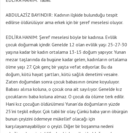
EDLİRA HANIM: Tabiki.
ABDULAZİZ BAYINDIR: Kadının ilşkide bulunduğu tespit
edilirse öldürülüyor ama erkek için bir şeref meselesi oluyor.
EDLİRA HANIM: Şeref meselesi böyle bir kadınsa. Evlilik
çocuk doğurmak içindir. Genelde 12 olan evlilik yaşı 25-27-30
yaşına kadar bir kadın ortalama 13-15 doğum yapıyor. Yunan
mezar taşlarında da bugüne kadar gelen, kadınların ortalama
ölme yaşı 27. Çok genç bir yaşta vefat ediyorlar. Bu da
doğum, kötü hayat şartları, kötü sağlık denetimi vesaire.
Zaten doğumdan sonra çocuk babasının önüne koyuluyor.
Babası alırsa koluna, o çocuk ona ait sayılıyor. Genelde kız
çocuklarını baba koluna almaz. O çocuk da ölüme terk edilir.
Hani kız çocuğun öldürülmesi Yunan’da doğumların yüzde
25’ini teşkil ediyor. Çok tabii bir olay. Çünkü baba yarın öbürgün
bunun çeyizini ödemeye mükellef olacağı için
karşılayamayabiliyor o çeyizi. Diğer bir boşanma nedeni