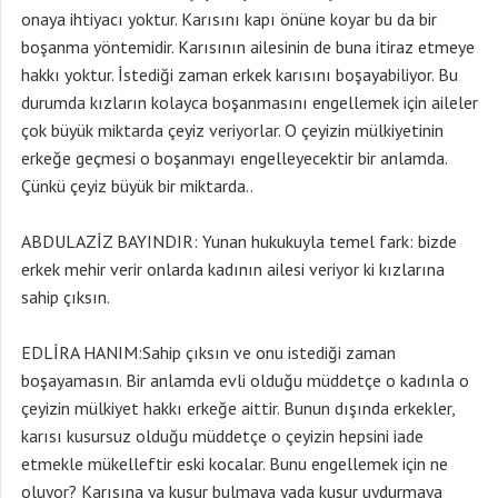
onaya ihtiyacı yoktur. Karısını kapı önüne koyar bu da bir
boşanma yöntemidir. Karısının ailesinin de buna itiraz etmeye
hakkı yoktur. İstediği zaman erkek karısını boşayabiliyor. Bu
durumda kızların kolayca boşanmasını engellemek için aileler
çok büyük miktarda çeyiz veriyorlar. O çeyizin mülkiyetinin
erkeğe geçmesi o boşanmayı engelleyecektir bir anlamda.
Çünkü çeyiz büyük bir miktarda..
ABDULAZİZ BAYINDIR: Yunan hukukuyla temel fark: bizde
erkek mehir verir onlarda kadının ailesi veriyor ki kızlarına
sahip çıksın.
EDLİRA HANIM:Sahip çıksın ve onu istediği zaman
boşayamasın. Bir anlamda evli olduğu müddetçe o kadınla o
çeyizin mülkiyet hakkı erkeğe aittir. Bunun dışında erkekler,
karısı kusursuz olduğu müddetçe o çeyizin hepsini iade
etmekle mükelleftir eski kocalar. Bunu engellemek için ne
oluyor? Karısına ya kusur bulmaya yada kusur uydurmaya