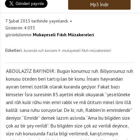
Mp3 İndir
7 Şubat 2015 tarihinde yayınlandı.
Gösterim:
4.035
görüntülenme
Mukayeseli Fıkıh Müzakereleri
Etiketleri:
>
kuranda ruh kavramı
mukayeseli fıkıh müzakereleri
ABDULAZİZ BAYINDIR: Bugün konumuz ruh. Biliyorsunuz ruh
konusu öteden beri tartışılan bir konu. İnsanı hayvandan
ayıran temel özellik olarak kuranda geçiyor. Fakat bazı
kimseler İsra suresinin 85.ayetini eksik okuyarak “yes’elûneke
anil rûh kulir rûhu min emri rabbi ve mâ ûtitum minel ilmi illâ
kalilâ: sana ruhu soruyorlar. De ki; ruh, Rabbim’in emrindendir”
deniyor. “Emridir” demek lazım aslında. “Ama bu bilgiden size
çok az bir şey verildi”. Bu bilgiden size çok az verildi deyince,
size ruh konusunda fazla bilgi verilmedi, karıştırmayın