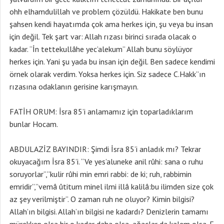
ohh elhamdulillah ve problem çözüldü. Hakikate ben bunu
şahsen kendi hayatımda çok ama herkes için, şu veya bu insan
için değil. Tek şart var: Allah rızası birinci sırada olacak o
kadar. “İn tettekullâhe yec’alekum” Allah bunu söylüyor
herkes için. Yani şu yada bu insan için değil. Ben sadece kendimi
örnek olarak verdim. Yoksa herkes için. Siz sadece C.Hakk”ın
rızasına odaklanın gerisine karışmayın.
FATİH ORUM: İsra 85’i anlamamız için toparladıklarım
bunlar Hocam.
ABDULAZİZ BAYINDIR: Şimdi İsra 85’i anladık mı? Tekrar
okuyacağım İsra 85’i. “Ve yes’aluneke anil rûhi: sana o ruhu
soruyorlar”,”kulir rûhi min emri rabbi: de ki; ruh, rabbimin
emridir”,”vemâ ûtitum minel ilmi illâ kalilâ:bu ilimden size çok
az şey verilmiştir”. O zaman ruh ne oluyor? Kimin bilgisi?
Allah’ın bilgisi. Allah’ın bilgisi ne kadardı? Denizlerin tamamı