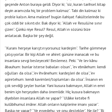
geçende Anton buraya geldi. Diyor ki; “siz, kuran tarihsel kitap
deyin aramızda hiç bir problem kalmaz”. Tabi din kalmaz ki
proble kalsın. Ama malesef bugün ilahiyat fakültelerinde bu
çok ciddi bir sıkıntıdır. Bak diyor ki; “Allah ve Resulü’ne sınır
çizen”. Çünkü niye Resul? Resul, Allah’ın sözünü bize
anlatacak. Başka bir şey değil.
“Kuranı herşeye karıştırıyorsunuz kardeşim”. Tarihe gömmeye
çalışıyorlar. Bir kişi Allah ve ahiret gününe inanacak ve bu
insanlara sevgi besleyecek! Beslemez. Peki. “Ve lev kânu
âbauhum: bunlar isterse babaları olsun”, “ev ebnâehum: kendi
oğulları da olsa”,”ev ihvânehum: kardeşleri de olsa”,”ev
aşiretehum: kendi kavimleri/toplumları da olsa”. İnsanın en
çok sevdiği şeyler bunlar. Yani kusura bakmayın, Allah’ın emri
benim için herşeyden daha önemlidir. Hiç kusura bakmayın
diyebilen insanlara Allah ne yapar? “Ulâike ketebe fi
kulûbihumul imâne: Allah onların kalplerine imanı yazar”.
Başka ne yapar? “Ve eyyedehu: ve onu destekler”. Ne ile? “Bi