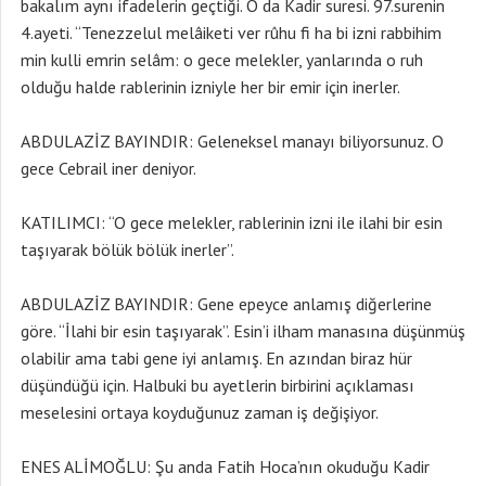
bakalım aynı ifadelerin geçtiği. O da Kadir suresi. 97.surenin
4.ayeti. “Tenezzelul melâiketi ver rûhu fi ha bi izni rabbihim
min kulli emrin selâm: o gece melekler, yanlarında o ruh
olduğu halde rablerinin izniyle her bir emir için inerler.
ABDULAZİZ BAYINDIR: Geleneksel manayı biliyorsunuz. O
gece Cebrail iner deniyor.
KATILIMCI: “O gece melekler, rablerinin izni ile ilahi bir esin
taşıyarak bölük bölük inerler”.
ABDULAZİZ BAYINDIR: Gene epeyce anlamış diğerlerine
göre. “İlahi bir esin taşıyarak”. Esin’i ilham manasına düşünmüş
olabilir ama tabi gene iyi anlamış. En azından biraz hür
düşündüğü için. Halbuki bu ayetlerin birbirini açıklaması
meselesini ortaya koyduğunuz zaman iş değişiyor.
ENES ALİMOĞLU: Şu anda Fatih Hoca’nın okuduğu Kadir