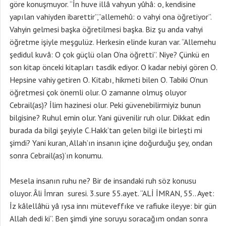
göre konuşmuyor. “İn huve illâ vahyun yûhâ: o, kendisine
yapılan vahiyden ibarettir”,”allemehû: o vahyi ona öğretiyor”.
Vahyin gelmesi başka öğretilmesi başka. Biz şu anda vahyi
öğretme işiyle meşgulüz. Herkesin elinde kuran var. “Allemehu
şedidul kuvâ: O çok güçlü olan O’na öğretti”. Niye? Çünkü en
son kitap önceki kitapları tasdik ediyor. O kadar nebiyi gören O.
Hepsine vahiy getiren O. Kitabı, hikmeti bilen O. Tabiki O’nun
öğretmesi çok önemli olur. O zamanne olmuş oluyor
Cebrail(as)? İlim hazinesi olur. Peki güvenebilirmiyiz bunun
bilgisine? Ruhul emin olur. Yani güvenilir ruh olur. Dikkat edin
burada da bilgi şeyiyle C.Hakk’tan gelen bilgi ile birleşti mi
şimdi? Yani kuran, Allah’ın insanın içine doğurduğu şey, ondan
sonra Cebrail(as)’ın konumu.
Mesela insanın ruhu ne? Bir de insandaki ruh söz konusu
oluyor. Âli İmran suresi. 3.sure 55.ayet. “ALİ İMRAN, 55.. Ayet:
İz kâlellâhü yâ ıysa innı müteveffıke ve rafiuke ileyye: bir gün
Allah dedi ki”. Ben şimdi yine soruyu soracağım ondan sonra