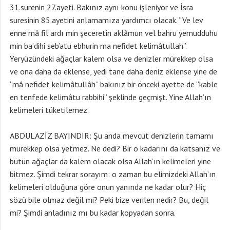
31.surenin 27.ayeti. Bakınız aynı konu işleniyor ve İsra
suresinin 85.ayetini anlamamıza yardımcı olacak. “Ve lev
enne mâ fil ardı min şeceretin aklâmun vel bahru yemudduhu
min ba’dihi seb’atu ebhurin ma nefidet kelimâtullah”.
Yeryüzündeki ağaçlar kalem olsa ve denizler mürekkep olsa
ve ona daha da eklense, yedi tane daha deniz eklense yine de
“mâ nefidet kelimâtullâh” bakınız bir önceki ayette de “kable
en tenfede kelimâtu rabbihi” şeklinde geçmişt. Yine Allah’ın
kelimeleri tüketilemez.
ABDULAZİZ BAYINDIR: Şu anda mevcut denizlerin tamamı
mürekkep olsa yetmez. Ne dedi? Bir o kadarını da katsanız ve
bütün ağaçlar da kalem olacak olsa Allah’ın kelimeleri yine
bitmez. Şimdi tekrar sorayım: o zaman bu elimizdeki Allah’ın
kelimeleri olduğuna göre onun yanında ne kadar olur? Hiç
sözü bile olmaz değil mi? Peki bize verilen nedir? Bu, değil
mi? Şimdi anladınız mı bu kadar kopyadan sonra.