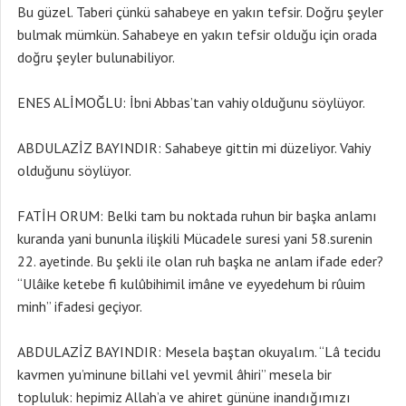
Bu güzel. Taberi çünkü sahabeye en yakın tefsir. Doğru şeyler
bulmak mümkün. Sahabeye en yakın tefsir olduğu için orada
doğru şeyler bulunabiliyor.
ENES ALİMOĞLU: İbni Abbas’tan vahiy olduğunu söylüyor.
ABDULAZİZ BAYINDIR: Sahabeye gittin mi düzeliyor. Vahiy
olduğunu söylüyor.
FATİH ORUM: Belki tam bu noktada ruhun bir başka anlamı
kuranda yani bununla ilişkili Mücadele suresi yani 58.surenin
22. ayetinde. Bu şekli ile olan ruh başka ne anlam ifade eder?
“Ulâike ketebe fi kulûbihimil imâne ve eyyedehum bi rûuim
minh” ifadesi geçiyor.
ABDULAZİZ BAYINDIR: Mesela baştan okuyalım. “Lâ tecidu
kavmen yu’minune billahi vel yevmil âhiri” mesela bir
topluluk: hepimiz Allah’a ve ahiret gününe inandığımızı