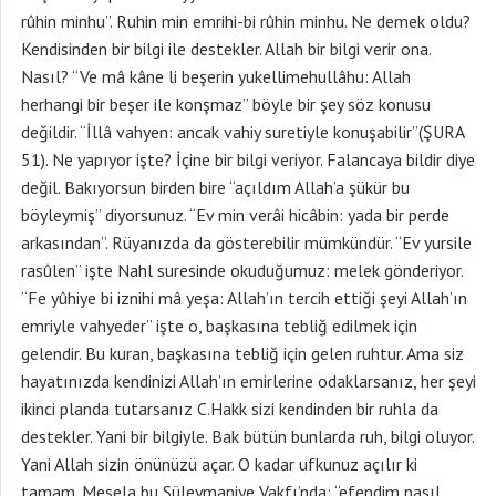
rûhin minhu”. Ruhin min emrihi-bi rûhin minhu. Ne demek oldu?
Kendisinden bir bilgi ile destekler. Allah bir bilgi verir ona.
Nasıl? “Ve mâ kâne li beşerin yukellimehullâhu: Allah
herhangi bir beşer ile konşmaz” böyle bir şey söz konusu
değildir. “İllâ vahyen: ancak vahiy suretiyle konuşabilir”(ŞURA
51). Ne yapıyor işte? İçine bir bilgi veriyor. Falancaya bildir diye
değil. Bakıyorsun birden bire “açıldım Allah’a şükür bu
böyleymiş” diyorsunuz. “Ev min verâi hicâbin: yada bir perde
arkasından”. Rüyanızda da gösterebilir mümkündür. “Ev yursile
rasûlen” işte Nahl suresinde okuduğumuz: melek gönderiyor.
“Fe yûhiye bi iznihi mâ yeşa: Allah’ın tercih ettiği şeyi Allah’ın
emriyle vahyeder” işte o, başkasına tebliğ edilmek için
gelendir. Bu kuran, başkasına tebliğ için gelen ruhtur. Ama siz
hayatınızda kendinizi Allah’ın emirlerine odaklarsanız, her şeyi
ikinci planda tutarsanız C.Hakk sizi kendinden bir ruhla da
destekler. Yani bir bilgiyle. Bak bütün bunlarda ruh, bilgi oluyor.
Yani Allah sizin önünüzü açar. O kadar ufkunuz açılır ki
tamam. Mesela bu Süleymaniye Vakfı’nda: “efendim nasıl