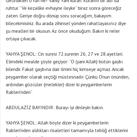
Getirdikleri o ruh ne? Vahiy. Yani kuran. Kuranın bir adı da
ruhtur. “Ve kezalike evhayne ileyke” biraz sonra göreceğiz
zaten. Geriye doğru dönüp soru soracağım, bakayım
bilecekmisiniz. Bu arada zihinsel yönden rahatlayasınız diye
şu mealleri bir okusun. Az önce okuduğum. Bakın ki neler
ortaya çıkacak.
YAHYA ŞENOL: Cin suresi 72.surenin 26, 27 ve 28.ayetleri.
Elimdeki mealde şöyle geçiyor: “O (yani Allah) bütün gaybı
bilendir. Fakat gaybına dair ilmini hiç kimseye açmaz. Ancak
peygamber olarak seçtiği müstesnadır. Çünkü O’nun önünden,
ardından gözcüler (melekler) dizer ki peygamberlerin
Rableri’nden”
ABDULAZİZ BAYINDIR: Burayı iyi dinleyin bakın.
YAHYA ŞENOL: Allah böyle dizer ki peygamberlerin
Rableri’nden aldıkları risaletleri tamamıyla tebliğ ettiklerini