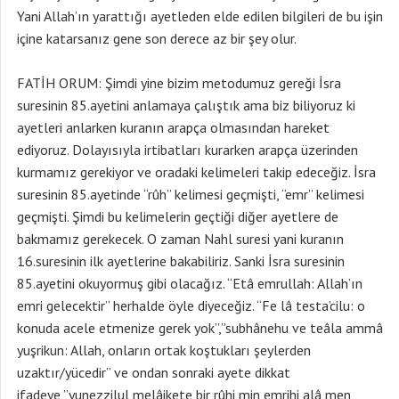
Yani Allah’ın yarattığı ayetleden elde edilen bilgileri de bu işin
içine katarsanız gene son derece az bir şey olur.
FATİH ORUM: Şimdi yine bizim metodumuz gereği İsra
suresinin 85.ayetini anlamaya çalıştık ama biz biliyoruz ki
ayetleri anlarken kuranın arapça olmasından hareket
ediyoruz. Dolayısıyla irtibatları kurarken arapça üzerinden
kurmamız gerekiyor ve oradaki kelimeleri takip edeceğiz. İsra
suresinin 85.ayetinde “rûh” kelimesi geçmişti, “emr” kelimesi
geçmişti. Şimdi bu kelimelerin geçtiği diğer ayetlere de
bakmamız gerekecek. O zaman Nahl suresi yani kuranın
16.suresinin ilk ayetlerine bakabiliriz. Sanki İsra suresinin
85.ayetini okuyormuş gibi olacağız. “Etâ emrullah: Allah’ın
emri gelecektir” herhalde öyle diyeceğiz. “Fe lâ testa’cilu: o
konuda acele etmenize gerek yok”,”subhânehu ve teâla ammâ
yuşrikun: Allah, onların ortak koştukları şeylerden
uzaktır/yücedir” ve ondan sonraki ayete dikkat
ifadeye,”yunezzilul melâikete bir rûhi min emrihi alâ men