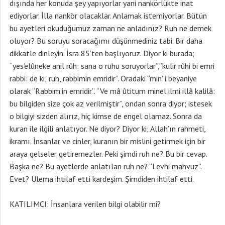
dışında her konuda şey yapıyorlar yani nankörlükte inat
ediyorlar. İlla nankör olacaklar. Anlamak istemiyorlar. Bütün
bu ayetleri okuduğumuz zaman ne anladınız? Ruh ne demek
oluyor? Bu soruyu soracağımı düşünmediniz tabi. Bir daha
dikkatle dinleyin. İsra 85’ten başlıyoruz. Diyor ki burada;
“yes’elûneke anil rûh: sana o ruhu soruyorlar”,”kulir rûhi bi emri
rabbi: de ki; ruh, rabbimin emridir”. Oradaki “min”i beyaniye
olarak “Rabbim’in emridir”. “Ve mâ ûtitum minel ilmi illâ kalilâ:
bu bilgiden size çok az verilmiştir”, ondan sonra diyor; istesek
o bilgiyi sizden alırız, hiç kimse de engel olamaz. Sonra da
kuran ile ilgili anlatıyor. Ne diyor? Diyor ki; Allah’ın rahmeti,
ikramı. İnsanlar ve cinler, kuranın bir mislini getirmek için bir
araya gelseler getiremezler. Peki şimdi ruh ne? Bu bir cevap.
Başka ne? Bu ayetlerde anlatılan ruh ne? “Levhi mahvuz”.
Evet? Ulema ihtilaf etti kardeşim. Şimdiden ihtilaf etti.
KATILIMCI: İnsanlara verilen bilgi olabilir mi?