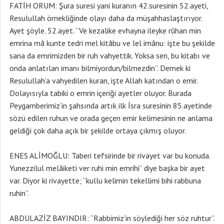
FATİH ORUM: Şura suresi yani kuranın 42.suresinin 52.ayeti,
Resulullah örnekliğinde olayı daha da müşahhaslaştırıyor.
Ayet şöyle. 52.ayet. “Ve kezalike evhayna ileyke rûhan min
emrina mâ kunte tedri mel kitâbu ve lel imânu: işte bu şekilde
sana da emrimizden bir ruh vahyettik. Yoksa sen, bu kitabı ve
onda anlatılan imanı bilmiyordun/bilmezdin”. Demek ki
Resulullah’a vahyedilen kuran, işte Allah katından o emir.
Dolayısıyla tabiki o emrin içeriği ayetler oluyor. Burada
Peygamberimiz’in şahsında artık ilk İsra suresinin 85.ayetinde
sözü edilen ruhun ve orada geçen emir kelimesinin ne anlama
geldiği çok daha açık bir şekilde ortaya çıkmış oluyor.
ENES ALİMOĞLU: Taberi tefsirinde bir rivayet var bu konuda.
Yunezzilul melâiketi ver ruhi min emrihi” diye başka bir ayet
var. Diyor ki rivayette; “kullu kelimin tekellimi bihi rabbuna
ruhin”.
ABDULAZİZ BAYINDIR: “Rabbimiz’in söylediği her söz ruhtur”.