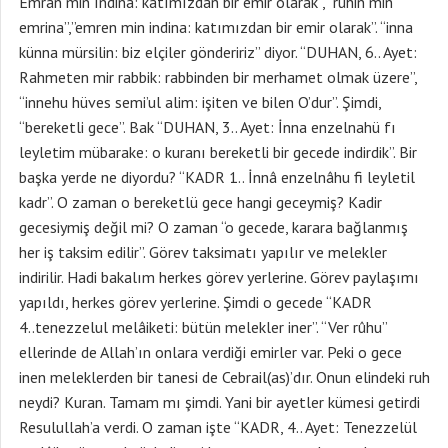
Emran min ındina: katımızdan bir emir olarak”, “ruhin min
emrina”,”emren min indina: katımızdan bir emir olarak”. “inna
künna mürsilin: biz elçiler göndeririz” diyor. “DUHAN, 6.. Ayet:
Rahmeten mir rabbik: rabbinden bir merhamet olmak üzere”,
“innehu hüves semi’ul alim: işiten ve bilen O’dur”. Şimdi,
“bereketli gece”. Bak “DUHAN, 3.. Ayet: İnna enzelnahü fı
leyletim mübarake: o kuranı bereketli bir gecede indirdik”. Bir
başka yerde ne diyordu? “KADR 1.. İnnâ enzelnâhu fi leyletil
kadr”. O zaman o bereketlü gece hangi geceymiş? Kadir
gecesiymiş değil mi? O zaman “o gecede, karara bağlanmış
her iş taksim edilir”. Görev taksimatı yapılır ve melekler
indirilir. Hadi bakalım herkes görev yerlerine. Görev paylaşımı
yapıldı, herkes görev yerlerine. Şimdi o gecede “KADR
4..tenezzelul melâiketi: bütün melekler iner”. “Ver rûhu”
ellerinde de Allah’ın onlara verdiği emirler var. Peki o gece
inen meleklerden bir tanesi de Cebrail(as)’dır. Onun elindeki ruh
neydi? Kuran. Tamam mı şimdi. Yani bir ayetler kümesi getirdi
Resulullah’a verdi. O zaman işte “KADR, 4.. Ayet: Tenezzelül