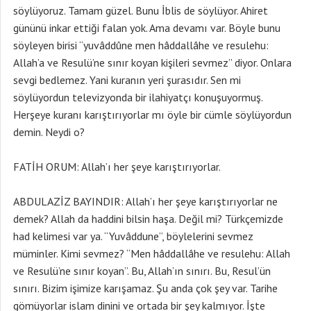
söylüyoruz. Tamam güzel. Bunu İblis de söylüyor. Ahiret
gününü inkar ettiği falan yok. Ama devamı var. Böyle bunu
söyleyen birisi “yuvâddûne men hâddallâhe ve resulehu:
Allah’a ve Resulü’ne sınır koyan kişileri sevmez” diyor. Onlara
sevgi bedlemez. Yani kuranın yeri şurasıdır. Sen mi
söylüyordun televizyonda bir ilahiyatçı konuşuyormuş.
Herşeye kuranı karıştırıyorlar mı öyle bir cümle söylüyordun
demin. Neydi o?
FATİH ORUM: Allah’ı her şeye karıştırıyorlar.
ABDULAZİZ BAYINDIR: Allah’ı her şeye karıştırıyorlar ne
demek? Allah da haddini bilsin haşa. Değil mi? Türkçemizde
had kelimesi var ya. “Yuvâddune”, böylelerini sevmez
müminler. Kimi sevmez? “Men hâddallâhe ve resulehu: Allah
ve Resulü’ne sınır koyan”. Bu, Allah’ın sınırı. Bu, Resul’ün
sınırı. Bizim işimize karışamaz. Şu anda çok şey var. Tarihe
gömüyorlar islam dinini ve ortada bir şey kalmıyor. İşte