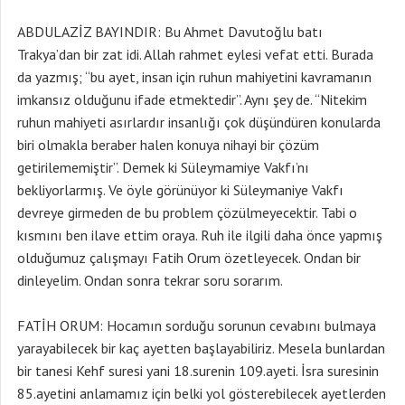
ABDULAZİZ BAYINDIR: Bu Ahmet Davutoğlu batı
Trakya’dan bir zat idi. Allah rahmet eylesi vefat etti. Burada
da yazmış; “bu ayet, insan için ruhun mahiyetini kavramanın
imkansız olduğunu ifade etmektedir”. Aynı şey de. “Nitekim
ruhun mahiyeti asırlardır insanlığı çok düşündüren konularda
biri olmakla beraber halen konuya nihayi bir çözüm
getirilememiştir”. Demek ki Süleymamiye Vakfı’nı
bekliyorlarmış. Ve öyle görünüyor ki Süleymaniye Vakfı
devreye girmeden de bu problem çözülmeyecektir. Tabi o
kısmını ben ilave ettim oraya. Ruh ile ilgili daha önce yapmış
olduğumuz çalışmayı Fatih Orum özetleyecek. Ondan bir
dinleyelim. Ondan sonra tekrar soru sorarım.
FATİH ORUM: Hocamın sorduğu sorunun cevabını bulmaya
yarayabilecek bir kaç ayetten başlayabiliriz. Mesela bunlardan
bir tanesi Kehf suresi yani 18.surenin 109.ayeti. İsra suresinin
85.ayetini anlamamız için belki yol gösterebilecek ayetlerden