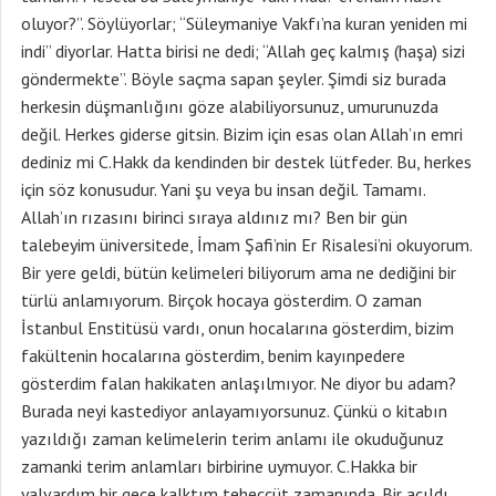
oluyor?”. Söylüyorlar; “Süleymaniye Vakfı’na kuran yeniden mi
indi” diyorlar. Hatta birisi ne dedi; “Allah geç kalmış (haşa) sizi
göndermekte”. Böyle saçma sapan şeyler. Şimdi siz burada
herkesin düşmanlığını göze alabiliyorsunuz, umurunuzda
değil. Herkes giderse gitsin. Bizim için esas olan Allah’ın emri
dediniz mi C.Hakk da kendinden bir destek lütfeder. Bu, herkes
için söz konusudur. Yani şu veya bu insan değil. Tamamı.
Allah’ın rızasını birinci sıraya aldınız mı? Ben bir gün
talebeyim üniversitede, İmam Şafi’nin Er Risalesi’ni okuyorum.
Bir yere geldi, bütün kelimeleri biliyorum ama ne dediğini bir
türlü anlamıyorum. Birçok hocaya gösterdim. O zaman
İstanbul Enstitüsü vardı, onun hocalarına gösterdim, bizim
fakültenin hocalarına gösterdim, benim kayınpedere
gösterdim falan hakikaten anlaşılmıyor. Ne diyor bu adam?
Burada neyi kastediyor anlayamıyorsunuz. Çünkü o kitabın
yazıldığı zaman kelimelerin terim anlamı ile okuduğunuz
zamanki terim anlamları birbirine uymuyor. C.Hakka bir
yalvardım bir gece kalktım teheccüt zamanında. Bir açıldı