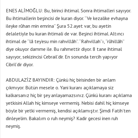
ENES ALİMOĞLU: Bu, birinci ihtimal. Sonra ihtimalleri sayıyor.
Bu ihtimallerin beşincisi de kuran diyor. “Ve kezalike evhayna
ileyke rûhan min emrina” Şura 52.ayet var, bu ayetin
delaletiyle bu kuran ihtimali de var. Beşinci ihtimal. Altıncı
ihtimal de “lâ tey’esu min rahvillâh”. “Rahvillah”ı, “rûhillâh”
diye okuyor damme ile. Bu rahmettir diyor. 8 tane ihtimal
sayıyor, sekizincisi Cebrail’dir. En sonunda tercih yapıyor
Cibril’dir diyor.
ABDULAZİZ BAYINDIR: Çünkü hiç birisinden bir anlam
çıkmıyor. Bütün mesele o. Yani kuranı açıklamaya siz
kalkarsanız hiç bir şey anlayamazsınız. Çünkü kuranı açıklama
yetkisini Allah hiç kimseye vermemiş. Nebisi dahil hiç kimseye
böyle bir yetki vermemiş, kendisi açıklamıştır. Şimdi Fatih’ten
dinleyelim. Bakalım o ruh neymiş? Kadir gecesi inen ruh
neymiş.