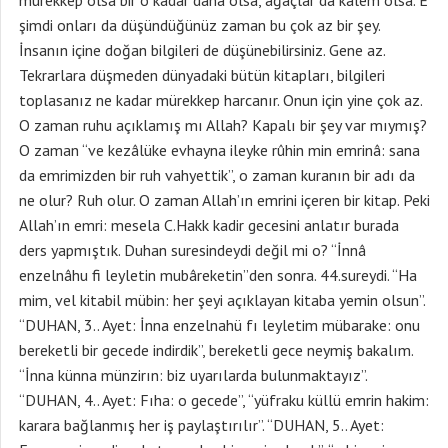
mürekkep olsa bir o kadar daha olsa, ağaçlar da kalem olsa. E
şimdi onları da düşündüğünüz zaman bu çok az bir şey.
İnsanın içine doğan bilgileri de düşünebilirsiniz. Gene az.
Tekrarlara düşmeden dünyadaki bütün kitapları, bilgileri
toplasanız ne kadar mürekkep harcanır. Onun için yine çok az.
O zaman ruhu açıklamış mı Allah? Kapalı bir şey var mıymış?
O zaman “ve kezâlüke evhayna ileyke rûhin min emrinâ: sana
da emrimizden bir ruh vahyettik”, o zaman kuranın bir adı da
ne olur? Ruh olur. O zaman Allah’ın emrini içeren bir kitap. Peki
Allah’ın emri: mesela C.Hakk kadir gecesini anlatır burada
ders yapmıştık. Duhan suresindeydi değil mi o? “İnnâ
enzelnâhu fi leyletin mubâreketin”den sonra. 44.sureydi. “Ha
mim, vel kitabil mübin: her şeyi açıklayan kitaba yemin olsun”.
“DUHAN, 3.. Ayet: İnna enzelnahü fı leyletim mübarake: onu
bereketli bir gecede indirdik”, bereketli gece neymiş bakalım.
“İnna künna münzirın: biz uyarılarda bulunmaktayız”.
“DUHAN, 4.. Ayet: Fıha: o gecede”, “yüfraku küllü emrin hakim:
karara bağlanmış her iş paylaştırılır”. “DUHAN, 5.. Ayet: