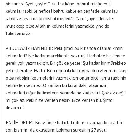
bir tanesi. Ayet şöyle: ” kul lev kânel bahrul midâden li
kelimâti rabbi le nefidel bahru kable en tenfede kelimâtu
rabbi ve lev ci’na bi mislihi mededâ”. Yani “şayet denizler
mürekkep olsa Allah’ın kelimelerini yazmakla yine de
tüketemeyiz.
ABDULAZİZ BAYINDIR: Peki şimdi bu kuranda olanlar kimin
kelimeleri? Ne kadar mürekkeple yazılır? Herhalde bir denize
gerek yok yazmak için. Bir göl de yeter! Şu kadar bir mürekkep
yeter heralde. Hadi olsun onun iki katı. Ama denizler mürekkep
olsa rabbinin kelimelerini yazmak için onlar biter ama rabbinin
kelimeleri yetmez. O zaman bu kurandaki rabbimizin
kelimeleri diğer kelimelerin yanında ne kadardır? Çok az değil
mi çok az. Peki bize verilen nedir? Bize verilen bu. Şimdi
devam et.
FATİH ORUM: Biraz önce hatırlatıldı: e o zaman bu ayetin
son kısmını da okuyalım. Lokman suresinin 27.ayeti.