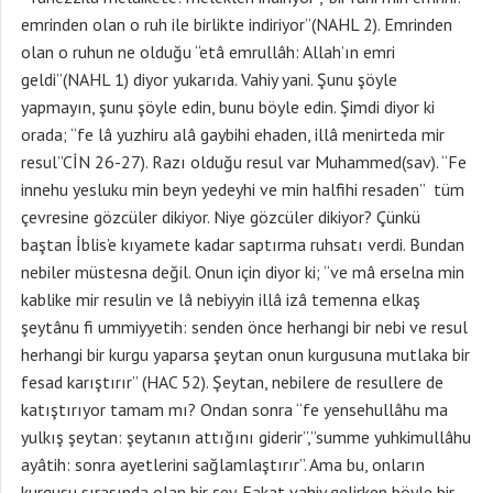
emrinden olan o ruh ile birlikte indiriyor”(NAHL 2). Emrinden
olan o ruhun ne olduğu “etâ emrullâh: Allah’ın emri
geldi”(NAHL 1) diyor yukarıda. Vahiy yani. Şunu şöyle
yapmayın, şunu şöyle edin, bunu böyle edin. Şimdi diyor ki
orada; “fe lâ yuzhiru alâ gaybihi ehaden, illâ menirteda mir
resul”CİN 26-27). Razı olduğu resul var Muhammed(sav). “Fe
innehu yesluku min beyn yedeyhi ve min halfihi resaden” tüm
çevresine gözcüler dikiyor. Niye gözcüler dikiyor? Çünkü
baştan İblis’e kıyamete kadar saptırma ruhsatı verdi. Bundan
nebiler müstesna değil. Onun için diyor ki; “ve mâ erselna min
kablike mir resulin ve lâ nebiyyin illâ izâ temenna elkaş
şeytânu fi ummiyyetih: senden önce herhangi bir nebi ve resul
herhangi bir kurgu yaparsa şeytan onun kurgusuna mutlaka bir
fesad karıştırır” (HAC 52). Şeytan, nebilere de resullere de
katıştırıyor tamam mı? Ondan sonra “fe yensehullâhu ma
yulkış şeytan: şeytanın attığını giderir”,”summe yuhkimullâhu
ayâtih: sonra ayetlerini sağlamlaştırır”. Ama bu, onların
kurgusu sırasında olan bir şey. Fakat vahiy gelirken böyle bir