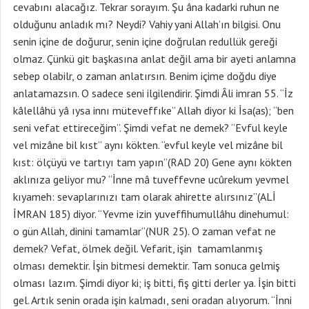
cevabını alacağız. Tekrar sorayım. Şu âna kadarki ruhun ne
olduğunu anladık mı? Neydi? Vahiy yani Allah’ın bilgisi. Onu
senin içine de doğurur, senin içine doğrulan redullük gereği
olmaz. Çünkü git başkasına anlat değil ama bir ayeti anlamna
sebep olabilr, o zaman anlatırsın. Benim içime doğdu diye
anlatamazsın. O sadece seni ilgilendirir. Şimdi Âli imran 55. “İz
kâlellâhü yâ ıysa innı müteveffıke” Allah diyor ki İsa(as); “ben
seni vefat ettireceğim”. Şimdi vefat ne demek? “Evful keyle
vel mizâne bil kıst” aynı kökten. “evful keyle vel mizâne bil
kıst: ölçüyü ve tartıyı tam yapın”(RAD 20) Gene aynı kökten
aklınıza geliyor mu? “İnne mâ tuveffevne ucûrekum yevmel
kıyameh: sevaplarınızı tam olarak ahirette alırsınız”(ALİ
İMRAN 185) diyor. “Yevme izin yuveffihumullâhu dinehumul:
o gün Allah, dinini tamamlar”(NUR 25). O zaman vefat ne
demek? Vefat, ölmek değil. Vefarit, işin tamamlanmış
olması demektir. İşin bitmesi demektir. Tam sonuca gelmiş
olması lazım. Şimdi diyor ki; iş bitti, fiş gitti derler ya. İşin bitti
gel. Artık senin orada işin kalmadı, seni oradan alıyorum. “İnni