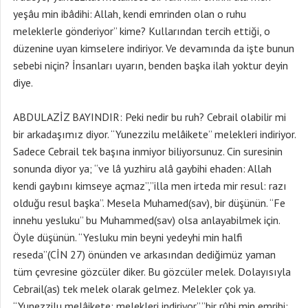
yeşâu min ibâdihi: Allah, kendi emrinden olan o ruhu
meleklerle gönderiyor” kime? Kullarından tercih ettiği, o
düzenine uyan kimselere indiriyor. Ve devamında da işte bunun
sebebi niçin? İnsanları uyarın, benden başka ilah yoktur deyin
diye.
ABDULAZİZ BAYINDIR: Peki nedir bu ruh? Cebrail olabilir mi
bir arkadaşımız diyor. “Yunezzilu melâikete” melekleri indiriyor.
Sadece Cebrail tek başına inmiyor biliyorsunuz. Cin suresinin
sonunda diyor ya; “ve lâ yuzhiru alâ gaybihi ehaden: Allah
kendi gaybını kimseye açmaz”,”illa men irteda mir resul: razı
olduğu resul başka”. Mesela Muhamed(sav), bir düşünün. “Fe
innehu yesluku” bu Muhammed(sav) olsa anlayabilmek için.
Öyle düşünün. “Yesluku min beyni yedeyhi min halfi
reseda”(CİN 27) önünden ve arkasından dediğimüz yaman
tüm çevresine gözcüler diker. Bu gözcüler melek. Dolayısıyla
Cebrail(as) tek melek olarak gelmez. Melekler çok ya.
“Yunezzilu melâikete: melekleri indiriyor”,”bir rûhi min emrihi: