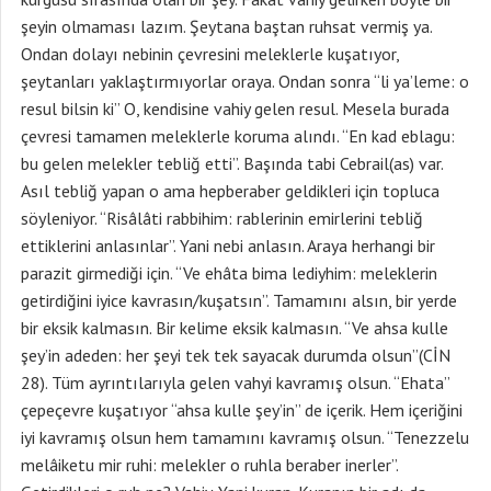
şeyin olmaması lazım. Şeytana baştan ruhsat vermiş ya.
Ondan dolayı nebinin çevresini meleklerle kuşatıyor,
şeytanları yaklaştırmıyorlar oraya. Ondan sonra “li ya’leme: o
resul bilsin ki” O, kendisine vahiy gelen resul. Mesela burada
çevresi tamamen meleklerle koruma alındı. “En kad eblagu:
bu gelen melekler tebliğ etti”. Başında tabi Cebrail(as) var.
Asıl tebliğ yapan o ama hepberaber geldikleri için topluca
söyleniyor. “Risâlâti rabbihim: rablerinin emirlerini tebliğ
ettiklerini anlasınlar”. Yani nebi anlasın. Araya herhangi bir
parazit girmediği için. “Ve ehâta bima lediyhim: meleklerin
getirdiğini iyice kavrasın/kuşatsın”. Tamamını alsın, bir yerde
bir eksik kalmasın. Bir kelime eksik kalmasın. “Ve ahsa kulle
şey’in adeden: her şeyi tek tek sayacak durumda olsun”(CİN
28). Tüm ayrıntılarıyla gelen vahyi kavramış olsun. “Ehata”
çepeçevre kuşatıyor “ahsa kulle şey’in” de içerik. Hem içeriğini
iyi kavramış olsun hem tamamını kavramış olsun. “Tenezzelu
melâiketu mir ruhi: melekler o ruhla beraber inerler”.