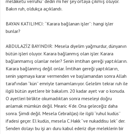
melâiketü verruhu” dedin mi her şey ortaya çıkmış oluyor.
Bakın ruh, oldukça açıklandı.
BAYAN KATILIMCI: “Karara bağlanan işler”: hangi işler
bunlar?
ABDULAZİZ BAYINDIR: Mesela diyelim yağmurdur, dünyanın
bütün işleri oluyor. Karara bağlanmış olan işler. Karara
bağlanmamış olanlar neler? Senin imtihan gereği yaptıkların.
Karara bağlanmış değil onlar. İmtihan gereği yaptıkların,
senin yapmaya karar vermenden ve başlamandan sonra Allah
tarafından “kün” emriyle tamamlanıyor. Gelelim tekrar ruh ile
ilgili bütün ayetlere bir bakalım. 20 kadar ayet var o konuda.
O ayetleri birlikte okumadıktan sonra meseleyi doğru
anlamak mümkün değil. Mearic 4’de. Ona geleceğiz daha
sonra. Şimdi değil. Mesela Cebrail(as) ile ilgili “ruhul kudüs”
ifadesi geçer. El kudüs, mesela C.Hakk “ve nukaddisu lek” der.
Senden dolayı bu işi arı duru kabul ederiz diye meleklerin bir