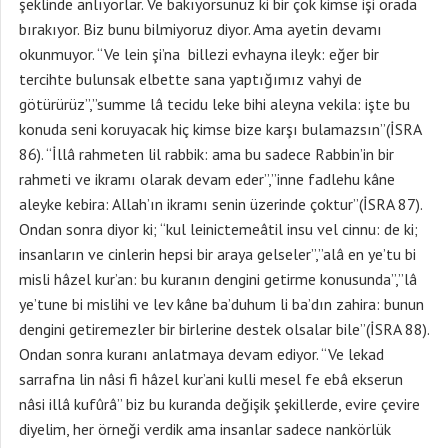
şeklinde anlıyorlar. Ve bakıyorsunuz ki bir çok kimse işi orada
bırakıyor. Biz bunu bilmiyoruz diyor. Ama ayetin devamı
okunmuyor. “Ve lein şi’na billezi evhayna ileyk: eğer bir
tercihte bulunsak elbette sana yaptığımız vahyi de
götürürüz”,”summe lâ tecidu leke bihi aleyna vekila: işte bu
konuda seni koruyacak hiç kimse bize karşı bulamazsın”(İSRA
86). “İllâ rahmeten lil rabbik: ama bu sadece Rabbin’in bir
rahmeti ve ikramı olarak devam eder”,”inne fadlehu kâne
aleyke kebira: Allah’ın ikramı senin üzerinde çoktur”(İSRA 87).
Ondan sonra diyor ki; “kul leinictemeâtil insu vel cinnu: de ki;
insanların ve cinlerin hepsi bir araya gelseler”,”alâ en ye’tu bi
misli hâzel kur’an: bu kuranın dengini getirme konusunda”,”lâ
ye’tune bi mislihi ve lev kâne ba’duhum li ba’dın zahira: bunun
dengini getiremezler bir birlerine destek olsalar bile”(İSRA 88).
Ondan sonra kuranı anlatmaya devam ediyor. “Ve lekad
sarrafna lin nâsi fi hâzel kur’ani kulli mesel fe ebâ ekserun
nâsi illâ kufûrâ” biz bu kuranda değişik şekillerde, evire çevire
diyelim, her örneği verdik ama insanlar sadece nankörlük