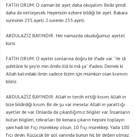
FATİH ORUM: O zaman bir ayet daha okuyalım. Belki şimdi
daha da netleşecek. Hepimizin ezbere bildiği bir ayet. Bakara
suresinin 255.ayeti. 2.surenin 255.ayeti.
ABDULAZİZ BAYINDIR: Her namazda okuduğumuz ayetel
kursi.
FATİH ORUM: O ayetin sonlarına doğru bir ifade var. “Ve lâ
yuhitûne bi şey’in min ilmihi illâ bi mâ şa” ifadesi. Demek ki
Allah katındaki ilmin sadece bizim için mümkün olan kısmını
biliriz.
ABDULAZİZ BAYINDIR: Allah’ın tercih ettiği kısım. Allah’ın
bize bildirdiği kısım. Bir de şu var mesela: Allah’ın yarattığı
ayetler de var. Onlarda da çıkardığımız bilgiler var. İnsanların
bütün bilgileri, tekrarları bir kenara çıkarın hepsini toplayın
yani hadi bir fıçı mürekkep olsun, 10 fıçı mürekkep. Yada 100
fıçı deyin. Küçücük bir göl yanında bunun hiç bir değeri olmaz.