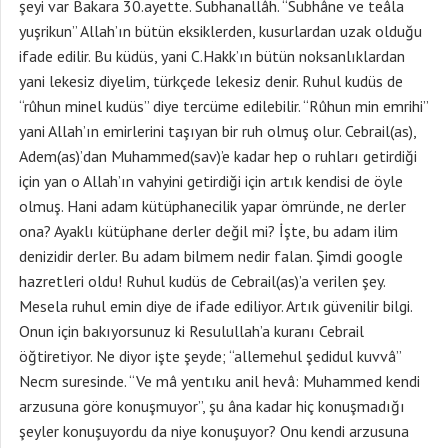
şeyi var Bakara 30.ayette. Subhanallâh. “Subhâne ve teâla
yuşrikun” Allah’ın bütün eksiklerden, kusurlardan uzak olduğu
ifade edilir. Bu küdüs, yani C.Hakk’ın bütün noksanlıklardan
yani lekesiz diyelim, türkçede lekesiz denir. Ruhul kudüs de
“rûhun minel kudüs” diye tercüme edilebilir. “Rûhun min emrihi”
yani Allah’ın emirlerini taşıyan bir ruh olmuş olur. Cebrail(as),
Adem(as)’dan Muhammed(sav)’e kadar hep o ruhları getirdiği
için yan o Allah’ın vahyini getirdiği için artık kendisi de öyle
olmuş. Hani adam kütüphanecilik yapar ömründe, ne derler
ona? Ayaklı kütüphane derler değil mi? İşte, bu adam ilim
denizidir derler. Bu adam bilmem nedir falan. Şimdi google
hazretleri oldu! Ruhul kudüs de Cebrail(as)’a verilen şey.
Mesela ruhul emin diye de ifade ediliyor. Artık güvenilir bilgi.
Onun için bakıyorsunuz ki Resulullah’a kuranı Cebrail
öğtiretiyor. Ne diyor işte şeyde; “allemehul şedidul kuvvâ”
Necm suresinde. “Ve mâ yentıku anil hevâ: Muhammed kendi
arzusuna göre konuşmuyor”, şu âna kadar hiç konuşmadığı
şeyler konuşuyordu da niye konuşuyor? Onu kendi arzusuna