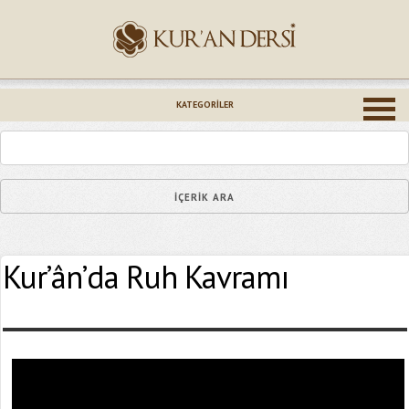
İsminiz (*)
KATEGORILER
Epostanız (*)
Kur’ân’da Ruh Kavramı
Yaşadığınız Hatanın Ayrıntıları
Bağlantıyı Gönderin