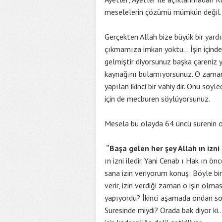
meselelerin çözümü mümkün değil.
Gerçekten Allah bize büyük bir yardı
çıkmamıza imkan yoktu… İşin içind
gelmiştir diyorsunuz başka çareniz 
kaynağını bulamıyorsunuz. O zaman
yapılan ikinci bir vahiy dir. Onu sö
için de mecburen söylüyorsunuz.
Mesela bu olayda 64 üncü surenin on
“Başa gelen her şey Allah ın izni i
ın izni iledir. Yani Cenab ı Hak ın ö
sana izin veriyorum konuş: Böyle bir o
verir, izin verdiği zaman o işin olm
yapıyordu? İkinci aşamada ondan son
Suresinde miydi? Orada bak diyor k