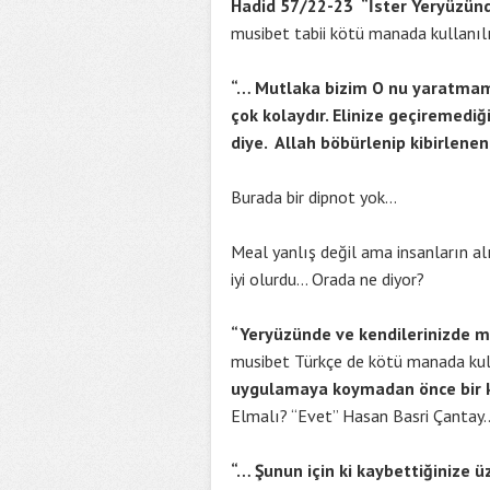
Hadid 57/22-23 “İster Yeryüzünd
musibet tabii kötü manada kullanılı
“… Mutlaka
bizim O nu yaratmamız
çok kolaydır. Elinize geçiremedi
diye. Allah böbürlenip kibirlene
Burada bir dipnot yok…
Meal yanlış değil ama insanların alı
iyi olurdu… Orada ne diyor?
“Yeryüzünde ve kendilerinizde m
musibet Türkçe de kötü manada kull
uygulamaya koymadan önce bir ki
Elmalı? “Evet” Hasan Basri Çantay
“… Şunun için ki kaybettiğinize 