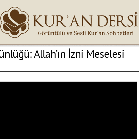
nlüğü: Allah’ın İzni Meselesi
İsminiz (*)
Epostanız (*)
Yaşadığınız Hatanın Ayrıntıları