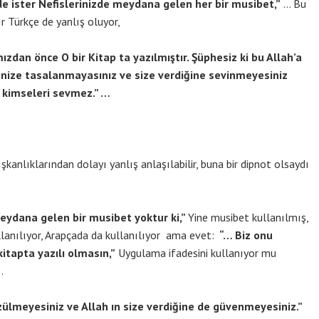
e ister Nefislerinizde meydana gelen her bir musibet,”
… Bu
r Türkçe de yanlış oluyor,
dan önce O bir Kitap ta yazılmıştır. Şüphesiz ki bu Allah’a
ğinize tasalanmayasınız ve size verdiğine sevinmeyesiniz
n kimseleri sevmez.” …
şkanlıklarından dolayı yanlış anlaşılabilir, buna bir dipnot olsaydı
eydana gelen bir musibet yoktur ki,”
Yine musibet kullanılmış,
anılıyor, Arapçada da kullanılıyor ama evet:
“… Biz onu
tapta yazılı olmasın,”
Uygulama ifadesini kullanıyor mu
…
üzülmeyesiniz ve Allah ın size verdiğine de güvenmeyesiniz.”