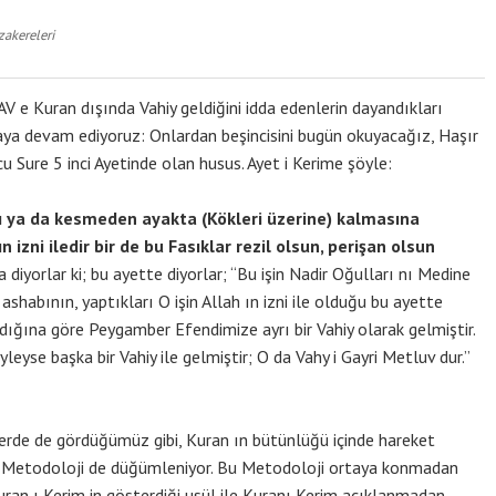
zakereleri
 e Kuran dışında Vahiy geldiğini idda edenlerin dayandıkları
maya devam ediyoruz: Onlardan beşincisini bugün okuyacağız, Haşır
cu Sure 5 inci Ayetinde olan husus. Ayet i Kerime şöyle:
cı ya da kesmeden ayakta (Kökleri üzerine) kalmasına
n izni iledir bir de bu Fasıklar rezil olsun, perişan olsun
 diyorlar ki; bu ayette diyorlar; “Bu işin Nadir Oğulları nı Medine
habının, yaptıkları O işin Allah ın izni ile olduğu bu ayette
adığına göre Peygamber Efendimize ayrı bir Vahiy olarak gelmiştir.
yleyse başka bir Vahiy ile gelmiştir; O da Vahy i Gayri Metluv dur.”
lerde de gördüğümüz gibi, Kuran ın bütünlüğü içinde hareket
e Metodoloji de düğümleniyor. Bu Metodoloji ortaya konmadan
uran ı Kerim in gösterdiği usül ile Kuranı Kerim açıklanmadan