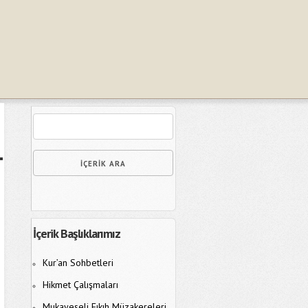
İçerik Başlıklarımız
Kur’an Sohbetleri
Hikmet Çalışmaları
Mukayeseli Fıkıh Müzakereleri