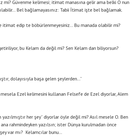
 mi? Güvenme kelimesi; itimat manasına gelir ama belki O nun
labilir… Bel bağlamayasınız: Tabii İtimat işte bel bağlamak.
e itimat edip te böbürlenmeyesiniz… Bu manada olabilir mi?
getiriliyor, bu Kelam da değil mi? Sen Kelam dan biliyorsun?
ıştır, dolayısıyla başa gelen şeylerden…”
 mesela Ezel kelimesini kullanan Felsefe de Ezel diyorlar, Alem
 yazılmıştır her şey” diyorlar öyle değil mi? Asıl mesele O. Ben
n ana rahmindeyken yazılsın; ister Dünya kurulmadan önce
r şey var mı? Kelamcılar bunu…