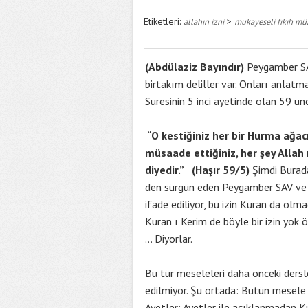
Etiketleri:
>
allahın izni
mukayeseli fıkıh mü
(Abdülaziz Bayındır)
Peygamber SAV
birtakım deliller var. Onları anlat
Suresinin 5 inci ayetinde olan 59 un
“O kestiğiniz her bir Hurma ağa
müsaade ettiğiniz, her şey Allah ı
diyedir.” (Haşır 59/5)
Şimdi Burada
den sürgün eden Peygamber SAV ve as
ifade ediliyor, bu izin Kuran da olm
Kuran ı Kerim de böyle bir izin yok ö
… Diyorlar.
Bu tür meseleleri daha önceki ders
edilmiyor. Şu ortada: Bütün mesel
Ayetler; Ayetler ile açıklanmadan K