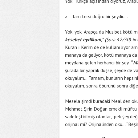
Yok, Türkçe açısından diyoruz, Ara
Tam tersi doğru bir şeydir….
Yok, yok Arapça da Musibet kötü ma
kesebet eydîkum,”
(Şura 42/30).
Ara
Kuran ı Kerim de de kullanılıyor ama
manaya da geliyor, kötü manaya da g
meydana gelen herhangi bir şey
“
M
şurada bir yaprak düşse, şeyde de v
okuyalım… Tamam, bunların hepsini 
okuyalım, sonra öbürünü sonra diğe
Mesela şimdi buradaki Meal den ok
Mehmet Şirin Doğan emekli müftü 
sadeleştirilmiş olanlar, pek şey değ
orijinal mi? Orijinalinden oku… “Be