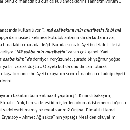
plar bunu o manada bu gün de kullanacaklarını zannetmiyorum…
nasında kullanılıyor, “…
mâ esâbekum min musîbetin fe bi mâ
pça da musibet kelimesi kötülük anlamında da kullanılıyor,
 buradaki o manada değil. Burada sonraki Ayetin delaleti ile iyi
eliyor. “
Mâ esâbe min musîbetin”
zaten çok genel. Yani;
a esabe küm” de
demiyor. Yeryüzünde, şurada bir yağmur yağsa,
ar ya bir yaprak düştü… O ayeti bul da onu da tam olarak
okuyalım önce bu Ayeti okuyalım sonra İbrahim in okuduğu Ayeti
rlerini…
uyalım bakalım bu meal nasıl yapılmış? Kimindi bakayım;
Elmalı… Yok, ben sadeleştirilmişlerden okumak istemem doğrusu
il sadeleştirilmemiş bir meal var mı? Orijinal Elmalılı Hamdi
şir Eryarsoy – Ahmet Ağırakça” nın yaptığı Meal den okuyalım: