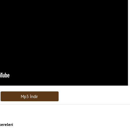
Bağlantıyı Gönderin
[recaptcha]
Mp3 İndir
ereleri