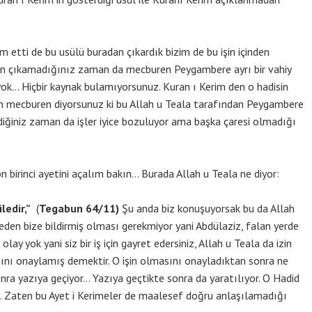
m etti de bu usülü buradan çıkardık bizim de bu işin içinden
en çıkamadığınız zaman da mecburen Peygambere ayrı bir vahiy
yok… Hiçbir kaynak bulamıyorsunuz. Kuran ı Kerim den o hadisin
 mecburen diyorsunuz ki bu Allah u Teala tarafından Peygambere
ylediğiniz zaman da işler iyice bozuluyor ama başka çaresi olmadığı
 birinci ayetini açalım bakın… Burada Allah u Teala ne diyor:
ledir,”
(
Tegabun 64/11)
Şu anda biz konuşuyorsak bu da Allah
nceden bize bildirmiş olması gerekmiyor yani Abdülaziz, falan yerde
lay yok yani siz bir iş için gayret edersiniz, Allah u Teala da izin
asını onaylamış demektir. O işin olmasını onayladıktan sonra ne
ra yazıya geçiyor… Yazıya geçtikte sonra da yaratılıyor. O Hadid
i… Zaten bu Ayet i Kerimeler de maalesef doğru anlaşılamadığı