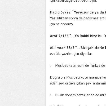
için kaderciliğe delil getiriliyor.
Hadid 57/22 “ Yeryüzünde ya da ke
Yazıldıktan sonra da değişmez artı
için ne diyoruz?
Araf 7/156 “ …Ya Rabbi bize bu D
Ali İmran 53/3 “… Bizi şahitlerle 
ezelde yazılmıştır diyorlar.
Musibet kelimesini de Türkçe de 
Doğru biz Musibeti kötü manada ku
eden şey, ortaya çıkan şey” anlamın
Bu ilk dönem tefsirler de de mi