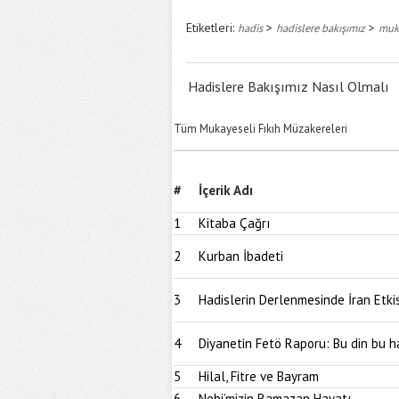
Etiketleri:
>
>
hadis
hadislere bakışımız
muka
Hadislere Bakışımız Nasıl Olmalı
Tüm Mukayeseli Fıkıh Müzakereleri
#
İçerik Adı
1
Kitaba Çağrı
2
Kurban İbadeti
3
Hadislerin Derlenmesinde İran Etkis
4
Diyanetin Fetö Raporu: Bu din bu h
5
Hilal, Fitre ve Bayram
6
Nebi’mizin Ramazan Hayatı