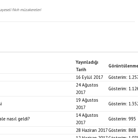
yeseli fıkıh müzakereleri
Yayınladığı
Görüntülenm
Tarih
16 Eylül 2017
Gösterim:
1.25
24 Ağustos
Gösterim:
1.12
2017
19 Ağustos
i
Gösterim:
1.35
2017
14 Ağustos
ale nasıl geldi?
Gösterim:
995
2017
28 Haziran 2017
Gösterim:
868
12 Haziran 2017
Gösterim:
1.07