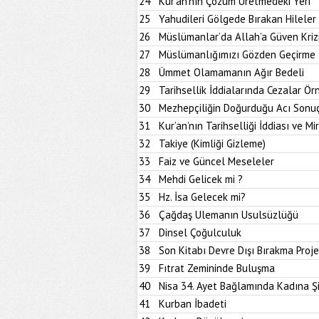
24
Kur’an’nın Çözüm Üretmedeki Yeri
25
Yahudileri Gölgede Bırakan Hileler
26
Müslümanlar’da Allah’a Güven Kriz
27
Müslümanlığımızı Gözden Geçirme İ
28
Ümmet Olamamanın Ağır Bedeli
29
Tarihsellik İddialarında Cezalar Ör
30
Mezhepçiliğin Doğurduğu Acı Sonu
31
Kur’an’nın Tarihselliği İddiası ve M
32
Takiye (Kimliği Gizleme)
33
Faiz ve Güncel Meseleler
34
Mehdi Gelicek mi ?
35
Hz. İsa Gelecek mi?
36
Çağdaş Ulemanın Usulsüzlüğü
37
Dinsel Çoğulculuk
38
Son Kitabı Devre Dışı Bırakma Proje
39
Fıtrat Zemininde Buluşma
40
Nisa 34. Ayet Bağlamında Kadına Ş
41
Kurban İbadeti