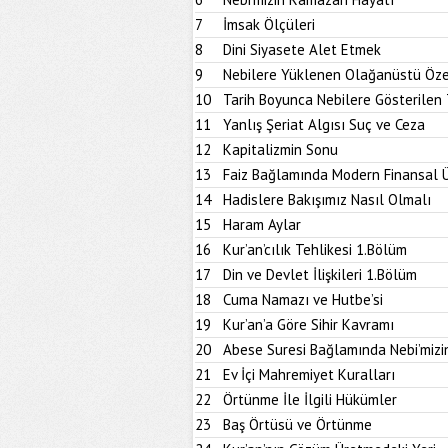
7
İmsak Ölçüleri
8
Dini Siyasete Alet Etmek
9
Nebilere Yüklenen Olağanüstü Özel
10
Tarih Boyunca Nebilere Gösterilen 
11
Yanlış Şeriat Algısı Suç ve Ceza
12
Kapitalizmin Sonu
13
Faiz Bağlamında Modern Finansal 
14
Hadislere Bakışımız Nasıl Olmalı
15
Haram Aylar
16
Kur’an’cılık Tehlikesi 1.Bölüm
17
Din ve Devlet İlişkileri 1.Bölüm
18
Cuma Namazı ve Hutbe’si
19
Kur’an’a Göre Sihir Kavramı
20
Abese Suresi Bağlamında Nebi’miz
21
Ev İçi Mahremiyet Kuralları
22
Örtünme İle İlgili Hükümler
23
Baş Örtüsü ve Örtünme