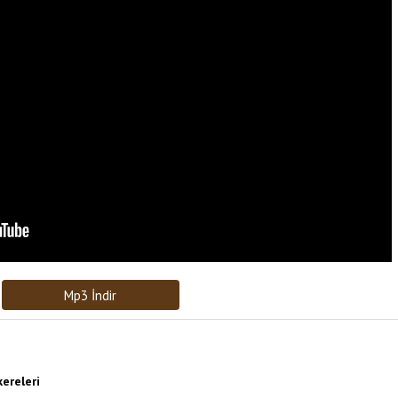
Bağlantıyı Gönderin
[recaptcha]
Mp3 İndir
ereleri