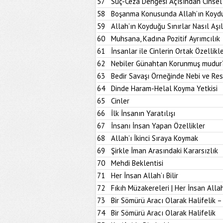
57
Suç-Ceza Dengesi Açısından Cinsel
58
Boşanma Konusunda Allah’ın Koydu
59
Allah’ın Koyduğu Sınırlar Nasıl Aşıl
60
Muhsana, Kadına Pozitif Ayrımcılık
61
İnsanlar ile Cinlerin Ortak Özellikle
62
Nebiler Günahtan Korunmuş mudur
63
Bedir Savaşı Örneğinde Nebi ve Res
64
Dinde Haram-Helal Koyma Yetkisi
65
Cinler
66
İlk İnsanın Yaratılışı
67
İnsanı İnsan Yapan Özellikler
68
Allah’ı İkinci Sıraya Koymak
69
Şirkle İman Arasındaki Kararsızlık
70
Mehdi Beklentisi
71
Her İnsan Allah’ı Bilir
72
Fıkıh Müzakereleri | Her İnsan Allah’
73
Bir Sömürü Aracı Olarak Halifelik –
74
Bir Sömürü Aracı Olarak Halifelik