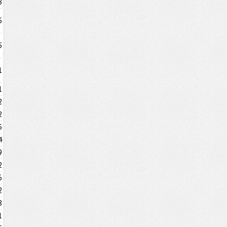
8
5
5
1
1
2
2
5
4
9
2
6
2
8
1