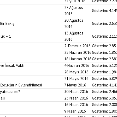
3 Eylül 2016
Gösterim:
2.27
27 Ağustos
Gösterim:
4.14
2016
20 Ağustos
ir Bakış
Gösterim:
2.63
2016
13 Ağustos
lık – 1
Gösterim:
2.11
2016
2 Temmuz 2016
Gösterim:
2.85
25 Haziran 2016
Gösterim:
1.85
18 Haziran 2016
Gösterim:
2.38
 ve İmsak Vakti
4 Haziran 2016
Gösterim:
3.12
28 Mayıs 2016
Gösterim:
1.98
21 Mayıs 2016
Gösterim:
3.82
Çocukların Evlendirilmesi
7 Mayıs 2016
Gösterim:
4.14
ayatması mı?
30 Nisan 2016
Gösterim:
2.46
ajı
23 Nisan 2016
Gösterim:
3.05
16 Nisan 2016
Gösterim:
2.00
9 Nisan 2016
Gösterim:
1.80