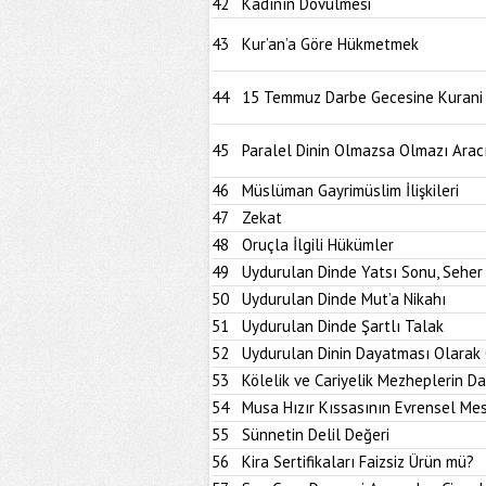
42
Kadının Dövülmesi
43
Kur’an’a Göre Hükmetmek
44
15 Temmuz Darbe Gecesine Kurani B
45
Paralel Dinin Olmazsa Olmazı Aracı
46
Müslüman Gayrimüslim İlişkileri
47
Zekat
48
Oruçla İlgili Hükümler
49
Uydurulan Dinde Yatsı Sonu, Seher
50
Uydurulan Dinde Mut’a Nikahı
51
Uydurulan Dinde Şartlı Talak
52
Uydurulan Dinin Dayatması Olarak 
53
Kölelik ve Cariyelik Mezheplerin D
54
Musa Hızır Kıssasının Evrensel Mes
55
Sünnetin Delil Değeri
56
Kira Sertifikaları Faizsiz Ürün mü?