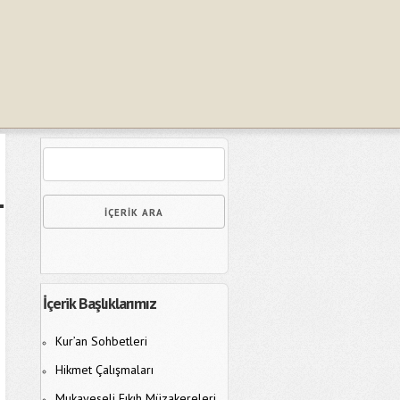
İçerik Başlıklarımız
Kur’an Sohbetleri
Hikmet Çalışmaları
Mukayeseli Fıkıh Müzakereleri