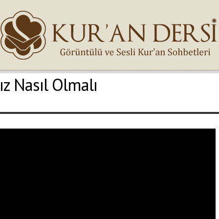
ız Nasıl Olmalı
İsminiz (*)
Epostanız (*)
Yaşadığınız Hatanın Ayrıntıları