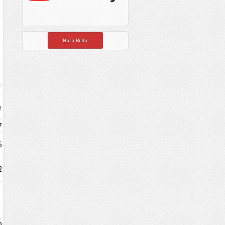
Hata Bildir
e
7
6
2
9