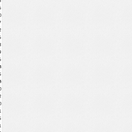
3
6
0
7
2
6
8
9
6
4
5
4
0
2
0
1
5
1