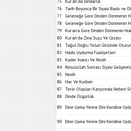
75
Kur’ân’da Dindarlık
76
Tarih Boyunca Bir Siyasi Baskı ve Ö
77
Geleneğe Göre Dinden Dönmenin H
78
Geleneğe Göre Dinden Dönmenin H
79
Kur’an’a Göre Dinden Dönmenin Hü
80
Kur’an’da Zina Suçu Ve Cezası
81
Tağut Doğru Yolun Üstünde Oturur
82
Hadis Uydurma Faaliyetleri
83
Kader İnancı Ve Nesih
84
Resulullah Sonrası Siyasi Gelişmel
85
Nesih
86
Hac Ve Kurban
87
Terör Olayları Karşısında Nebevi S
88
Dinde Özgürlük
89
Dine Uyma Yerine Dini Kendine Uydu
90
Dine Uyma Yerine Dini Kendine Uydu