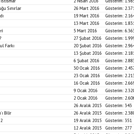
 İstismar
2 Nisan 2016
Gösterim:
1.98
ğu Sınırlar
26 Mart 2016
Gösterim:
2.37
dı
19 Mart 2016
Gösterim:
2.16
13 Mart 2016
Gösterim:
1.83
ri
5 Mart 2016
Gösterim:
6.36
?
27 Şubat 2016
Gösterim:
1.99
ul Farkı
20 Şubat 2016
Gösterim:
2.96
13 Şubat 2016
Gösterim:
2.18
6 Şubat 2016
Gösterim:
2.88
30 Ocak 2016
Gösterim:
2.45
23 Ocak 2016
Gösterim:
2.21
16 Ocak 2016
Gösterim:
2.66
9 Ocak 2016
Gösterim:
2.32
2 Ocak 2016
Gösterim:
2.60
26 Aralık 2015
Gösterim:
343
ı Bilir
26 Aralık 2015
Gösterim:
2.38
 2
19 Aralık 2015
Gösterim:
351
12 Aralık 2015
Gösterim:
277