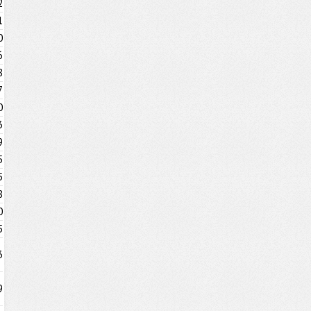
2
1
0
6
8
7
0
3
9
5
5
8
0
5
3
9