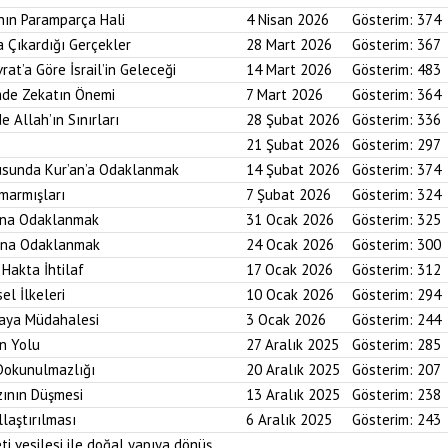
nın Paramparça Hali
4 Nisan 2026
Gösterim:
374
a Çıkardığı Gerçekler
28 Mart 2026
Gösterim:
367
rat’a Göre İsrail’in Geleceği
14 Mart 2026
Gösterim:
483
imde Zekatın Önemi
7 Mart 2026
Gösterim:
364
e Allah’ın Sınırları
28 Şubat 2026
Gösterim:
336
21 Şubat 2026
Gösterim:
297
usunda Kur’an’a Odaklanmak
14 Şubat 2026
Gösterim:
374
marmışları
7 Şubat 2026
Gösterim:
324
bına Odaklanmak
31 Ocak 2026
Gösterim:
325
asına Odaklanmak
24 Ocak 2026
Gösterim:
300
 Hakta İhtilaf
17 Ocak 2026
Gösterim:
312
el İlkeleri
10 Ocak 2026
Gösterim:
294
saya Müdahalesi
3 Ocak 2026
Gösterim:
244
in Yolu
27 Aralık 2025
Gösterim:
285
 Dokunulmazlığı
20 Aralık 2025
Gösterim:
207
zının Düşmesi
13 Aralık 2025
Gösterim:
238
laştırılması
6 Aralık 2025
Gösterim:
243
ti vesilesi ile doğal yapıya dönüş