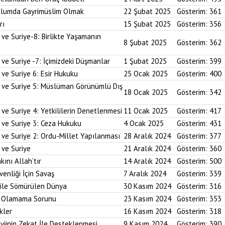
plumda Gayrimüslim Olmak
22 Şubat 2025
Gösterim:
361
rı
15 Şubat 2025
Gösterim:
356
 ve Suriye-8: Birlikte Yaşamanın
8 Şubat 2025
Gösterim:
362
 ve Suriye -7: İçimizdeki Düşmanlar
1 Şubat 2025
Gösterim:
399
 ve Suriye 6: Esir Hukuku
25 Ocak 2025
Gösterim:
400
i ve Suriye 5: Müslüman Görünümlü Dış
18 Ocak 2025
Gösterim:
342
ve Suriye 4: Yetkililerin Denetlenmesi
11 Ocak 2025
Gösterim:
417
 ve Suriye 3: Ceza Hukuku
4 Ocak 2025
Gösterim:
431
 ve Suriye 2: Ordu-Millet Yapılanması
28 Aralık 2024
Gösterim:
377
 ve Suriye
21 Aralık 2024
Gösterim:
360
kını Allah’tır
14 Aralık 2024
Gösterim:
500
enliği İçin Savaş
7 Aralık 2024
Gösterim:
339
 ile Sömürülen Dünya
30 Kasım 2024
Gösterim:
316
im Olamama Sorunu
23 Kasım 2024
Gösterim:
353
kler
16 Kasım 2024
Gösterim:
318
yiinin Zekat İle Desteklenmesi
9 Kasım 2024
Gösterim:
390