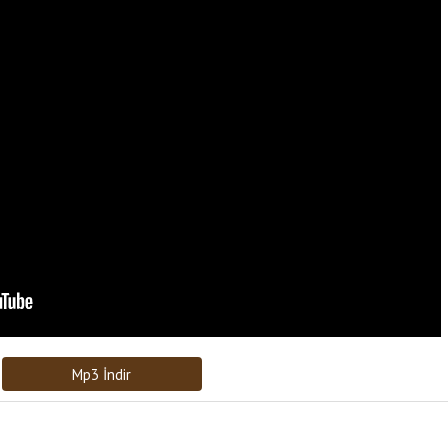
Bağlantıyı Gönderin
[recaptcha]
Mp3 İndir