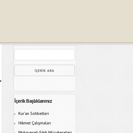
İçerik Başlıklarımız
Kur’an Sohbetleri
Hikmet Çalışmaları
Mukayeseli Fıkıh Müzakereleri