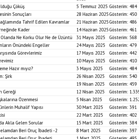
Olduğu Çöküş
5 Temmuz 2025
Gösterim:
484
esinin Sonuçları
28 Haziran 2025
Gösterim:
450
Bağlamında Tahrif Edilen Kavramlar
21 Haziran 2025
Gösterim:
486
Örneğinde Kader
14 Haziran 2025
Gösterim:
461
im Olanda Ne Korku Olur Ne de Üzüntü
31 Mayıs 2025
Gösterim:
568
anların Önündeki Engeller
24 Mayıs 2025
Gösterim:
479
arşısında Görevlerimiz
17 Mayıs 2025
Gösterim:
442
revimiz
10 Mayıs 2025
Gösterim:
410
reme Hazır mıyız?
3 Mayıs 2025
Gösterim:
484
m: Şirk
26 Nisan 2025
Gösterim:
540
19 Nisan 2025
Gösterim:
459
n Gereği
12 Nisan 2025
Gösterim:
1.33
aşkalarına Özenmesi
5 Nisan 2025
Gösterim:
1.25
Cinlerin Muhalif Yapısı
30 Mart 2025
Gösterim:
391
isi
22 Mart 2025
Gösterim:
402
da Akla Gelen Sorular
15 Mart 2025
Gösterim:
384
elamdan Beri Oruç İbadeti -2
8 Mart 2025
Gösterim:
397
elamdan Beri Oruç İbadeti
1 Mart 2025
Gösterim:
495