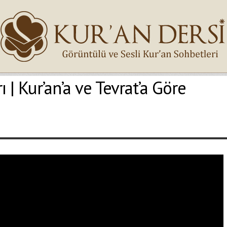
 | Kur’an’a ve Tevrat’a Göre
İsminiz (*)
Epostanız (*)
Yaşadığınız Hatanın Ayrıntıları