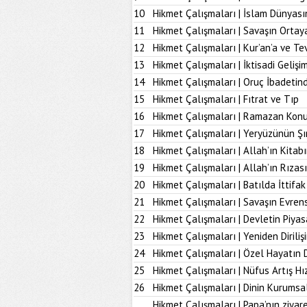
10
Hikmet Çalışmaları | İslam Dünyası
11
Hikmet Çalışmaları | Savaşın Ortay
12
Hikmet Çalışmaları | Kur’an’a ve Tev
13
Hikmet Çalışmaları | İktisadi Geliş
14
Hikmet Çalışmaları | Oruç İbadetind
15
Hikmet Çalışmaları | Fıtrat ve Tıp
16
Hikmet Çalışmaları | Ramazan Kon
17
Hikmet Çalışmaları | Yeryüzünün Şı
18
Hikmet Çalışmaları | Allah’ın Kita
19
Hikmet Çalışmaları | Allah’ın Rız
20
Hikmet Çalışmaları | Batılda İttifak
21
Hikmet Çalışmaları | Savaşın Evrens
22
Hikmet Çalışmaları | Devletin Piya
23
Hikmet Çalışmaları | Yeniden Diriliş
24
Hikmet Çalışmaları | Özel Hayatın
25
Hikmet Çalışmaları | Nüfus Artış Hı
26
Hikmet Çalışmaları | Dinin Kurumsal
Hikmet Çalışmaları | Papa’nın ziyare