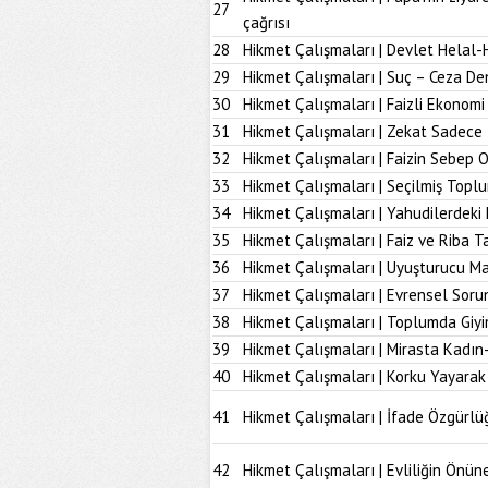
27
çağrısı
28
Hikmet Çalışmaları | Devlet Helal-
29
Hikmet Çalışmaları | Suç – Ceza De
30
Hikmet Çalışmaları | Faizli Ekonom
31
Hikmet Çalışmaları | Zekat Sadece 
32
Hikmet Çalışmaları | Faizin Sebep 
33
Hikmet Çalışmaları | Seçilmiş Topl
34
Hikmet Çalışmaları | Yahudilerdeki
35
Hikmet Çalışmaları | Faiz ve Riba T
36
Hikmet Çalışmaları | Uyuşturucu M
37
Hikmet Çalışmaları | Evrensel Soru
38
Hikmet Çalışmaları | Toplumda Giy
39
Hikmet Çalışmaları | Mirasta Kadın
40
Hikmet Çalışmaları | Korku Yayarak
41
Hikmet Çalışmaları | İfade Özgürlü
42
Hikmet Çalışmaları | Evliliğin Önü