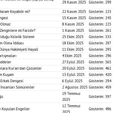
29 Kasım 2025
Gösterim:
299
Haram Koyabilir mi?
22 Kasım 2025
Gösterim:
223
ngesi
15 Kasım 2025
Gösterim:
243
i Olmaz
8 Kasım 2025
Gösterim:
223
Zenginlere mi Farzdır?
1 Kasım 2025
Gösterim:
261
Olduğu Kölelik Sistemi
25 Ekim 2025
Gösterim:
333
um Olma İddiası
18 Ekim 2025
Gösterim:
297
 Dünya Hakimiyeti Hayali
11 Ekim 2025
Gösterim:
295
artışmaları
4 Ekim 2025
Gösterim:
296
addeler
27 Eylül 2025
Gösterim:
365
nlara Kur’an’dan Çözümler
20 Eylül 2025
Gösterim:
461
im Kuşam
13 Eylül 2025
Gösterim:
420
-Erkek Dengesi
6 Eylül 2025
Gösterim:
294
 İnsanları Sömürenler
2 Ağustos 2025
Gösterim:
459
19 Temmuz
ğü
Gösterim:
397
2025
12 Temmuz
ne Koyulan Engeller
Gösterim:
496
2025