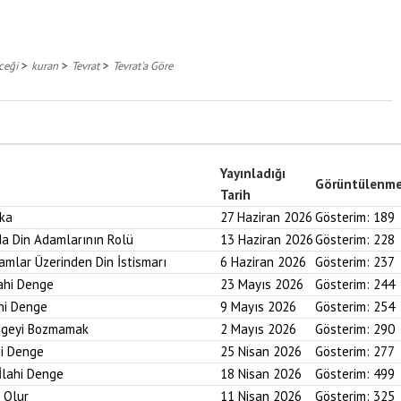
>
>
>
eceği
kuran
Tevrat
Tevrat'a Göre
Yayınladığı
Görüntülenm
Tarih
aka
27 Haziran 2026
Gösterim:
189
nda Din Adamlarının Rolü
13 Haziran 2026
Gösterim:
228
ramlar Üzerinden Din İstismarı
6 Haziran 2026
Gösterim:
237
lahi Denge
23 Mayıs 2026
Gösterim:
244
ahi Denge
9 Mayıs 2026
Gösterim:
254
engeyi Bozmamak
2 Mayıs 2026
Gösterim:
290
hi Denge
25 Nisan 2026
Gösterim:
277
İlahi Denge
18 Nisan 2026
Gösterim:
499
i Olur
11 Nisan 2026
Gösterim:
325