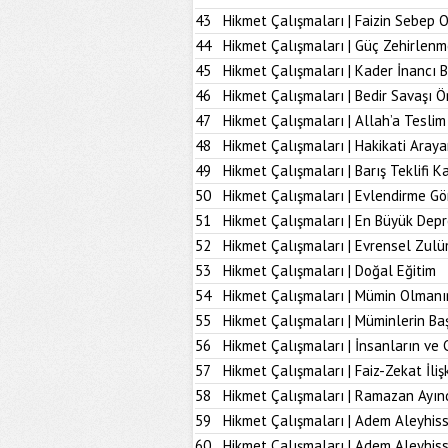
43
Hikmet Çalışmaları | Faizin Sebep 
44
Hikmet Çalışmaları | Güç Zehirlenm
45
Hikmet Çalışmaları | Kader İnancı 
46
Hikmet Çalışmaları | Bedir Savaşı 
47
Hikmet Çalışmaları | Allah’a Tesl
48
Hikmet Çalışmaları | Hakikati Aray
49
Hikmet Çalışmaları | Barış Teklifi K
50
Hikmet Çalışmaları | Evlendirme Gö
51
Hikmet Çalışmaları | En Büyük Dep
52
Hikmet Çalışmaları | Evrensel Zulü
53
Hikmet Çalışmaları | Doğal Eğitim
54
Hikmet Çalışmaları | Mümin Olmanı
55
Hikmet Çalışmaları | Müminlerin B
56
Hikmet Çalışmaları | İnsanların ve 
57
Hikmet Çalışmaları | Faiz-Zekat İlişk
58
Hikmet Çalışmaları | Ramazan Ayın
59
Hikmet Çalışmaları | Adem Aleyhiss
60
Hikmet Çalışmaları | Adem Aleyhiss