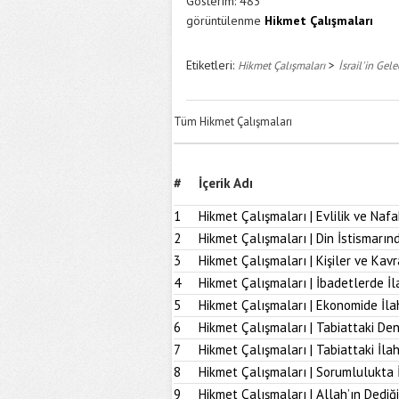
Gösterim:
483
görüntülenme
Hikmet Çalışmaları
Etiketleri:
>
Hikmet Çalışmaları
İsrail'in Gel
Tüm Hikmet Çalışmaları
#
İçerik Adı
1
Hikmet Çalışmaları | Evlilik ve Naf
2
Hikmet Çalışmaları | Din İstismarı
3
Hikmet Çalışmaları | Kişiler ve Kav
4
Hikmet Çalışmaları | İbadetlerde İ
5
Hikmet Çalışmaları | Ekonomide İl
6
Hikmet Çalışmaları | Tabiattaki D
7
Hikmet Çalışmaları | Tabiattaki İla
8
Hikmet Çalışmaları | Sorumlulukta 
9
Hikmet Çalışmaları | Allah’ın Dediğ