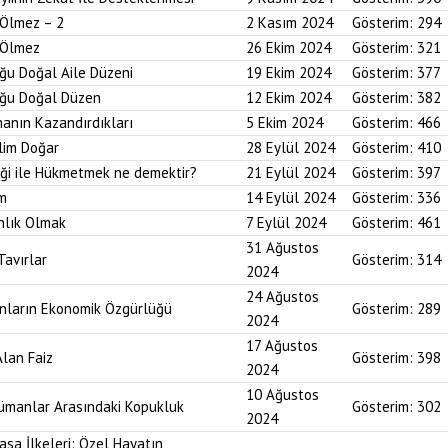
 Ölmez – 2
2 Kasım 2024
Gösterim:
294
r Ölmez
26 Ekim 2024
Gösterim:
321
uğu Doğal Aile Düzeni
19 Ekim 2024
Gösterim:
377
duğu Doğal Düzen
12 Ekim 2024
Gösterim:
382
anın Kazandırdıkları
5 Ekim 2024
Gösterim:
466
lim Doğar
28 Eylül 2024
Gösterim:
410
diği ile Hükmetmek ne demektir?
21 Eylül 2024
Gösterim:
397
um
14 Eylül 2024
Gösterim:
336
nlık Olmak
7 Eylül 2024
Gösterim:
461
31 Ağustos
Tavırlar
Gösterim:
314
2024
24 Ağustos
ınların Ekonomik Özgürlüğü
Gösterim:
289
2024
17 Ağustos
Alan Faiz
Gösterim:
398
2024
10 Ağustos
lümanlar Arasındaki Kopukluk
Gösterim:
302
2024
asa İlkeleri: Özel Hayatın