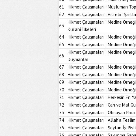
61
Hikmet Çalışmaları | Müslüman To
62
Hikmet Çalışmaları | Hicretin Şartla
Hikmet Çalışmaları | Medine Örneği
63
Kur’anî İlkeleri
64
Hikmet Çalışmaları | Medine Örneği
65
Hikmet Çalışmaları | Medine Örneği
Hikmet Çalışmaları | Medine Örneğ
66
Düşmanlar
67
Hikmet Çalışmaları | Medine Örneği 
68
Hikmet Çalışmaları | Medine Örneği
69
Hikmet Çalışmaları | Medine Örneği
70
Hikmet Çalışmaları | Medine Örneği
71
Hikmet Çalışmaları | Herkesin En Ya
72
Hikmet Çalışmaları | Can ve Mal Güv
73
Hikmet Çalışmaları | Olmayan Para
74
Hikmet Çalışmaları | Allah’a Tesl
75
Hikmet Çalışmaları | Şeytan İşi Pisli
76
Hikmet Çalışmaları | Savunma Sana