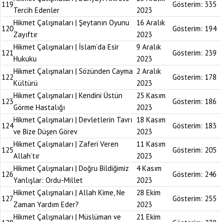
119
Gösterim:
335
Tercih Edenler
2023
Hikmet Çalışmaları | Şeytanın Oyunu
16 Aralık
120
Gösterim:
194
Zayıftır
2023
Hikmet Çalışmaları | İslam’da Esir
9 Aralık
121
Gösterim:
239
Hukuku
2023
Hikmet Çalışmaları | Sözünden Cayma
2 Aralık
122
Gösterim:
178
Kültürü
2023
Hikmet Çalışmaları | Kendini Üstün
25 Kasım
123
Gösterim:
186
Görme Hastalığı
2023
Hikmet Çalışmaları | Devletlerin Tavrı
18 Kasım
124
Gösterim:
183
ve Bize Düşen Görev
2023
Hikmet Çalışmaları | Zaferi Veren
11 Kasım
125
Gösterim:
205
Allah’tır
2023
Hikmet Çalışmaları | Doğru Bildiğimiz
4 Kasım
126
Gösterim:
246
Yanlışlar: Ordu-Millet
2023
Hikmet Çalışmaları | Allah Kime, Ne
28 Ekim
127
Gösterim:
255
Zaman Yardım Eder?
2023
Hikmet Çalışmaları | Müslüman ve
21 Ekim