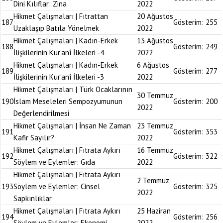
Dini Kılıflar: Zina
2022
Hikmet Çalışmaları | Fıtrattan
20 Ağustos
187
Gösterim:
255
Uzaklaşıp Batıla Yönelmek
2022
Hikmet Çalışmaları | Kadın-Erkek
13 Ağustos
188
Gösterim:
249
İlişkilerinin Kur’anî İlkeleri -4
2022
Hikmet Çalışmaları | Kadın-Erkek
6 Ağustos
189
Gösterim:
277
İlişkilerinin Kur’anî İlkeleri -3
2022
Hikmet Çalışmaları | Türk Ocaklarının
30 Temmuz
190
İslam Meseleleri Sempozyumunun
Gösterim:
200
2022
Değerlendirilmesi
Hikmet Çalışmaları | İnsan Ne Zaman
23 Temmuz
191
Gösterim:
353
Kafir Sayılır?
2022
Hikmet Çalışmaları | Fıtrata Aykırı
16 Temmuz
192
Gösterim:
322
Söylem ve Eylemler: Gıda
2022
Hikmet Çalışmaları | Fıtrata Aykırı
2 Temmuz
193
Söylem ve Eylemler: Cinsel
Gösterim:
325
2022
Sapkınlıklar
Hikmet Çalışmaları | Fıtrata Aykırı
25 Haziran
194
Gösterim:
256
Söylem ve Eylemler: Ekonomi
2022