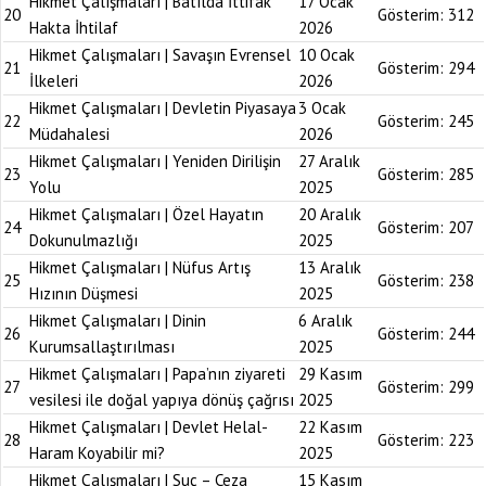
Hikmet Çalışmaları | Batılda İttifak
17 Ocak
20
Gösterim:
312
Hakta İhtilaf
2026
Hikmet Çalışmaları | Savaşın Evrensel
10 Ocak
21
Gösterim:
294
İlkeleri
2026
Hikmet Çalışmaları | Devletin Piyasaya
3 Ocak
22
Gösterim:
245
Müdahalesi
2026
Hikmet Çalışmaları | Yeniden Dirilişin
27 Aralık
23
Gösterim:
285
Yolu
2025
Hikmet Çalışmaları | Özel Hayatın
20 Aralık
24
Gösterim:
207
Dokunulmazlığı
2025
Hikmet Çalışmaları | Nüfus Artış
13 Aralık
25
Gösterim:
238
Hızının Düşmesi
2025
Hikmet Çalışmaları | Dinin
6 Aralık
26
Gösterim:
244
Kurumsallaştırılması
2025
Hikmet Çalışmaları | Papa’nın ziyareti
29 Kasım
27
Gösterim:
299
vesilesi ile doğal yapıya dönüş çağrısı
2025
Hikmet Çalışmaları | Devlet Helal-
22 Kasım
28
Gösterim:
223
Haram Koyabilir mi?
2025
Hikmet Çalışmaları | Suç – Ceza
15 Kasım