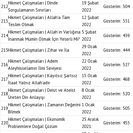
Hikmet Çalışmaları | Dinde
19 Şubat
212
Gösterim:
304
Sorgulamanın Sınırları
2022
Hikmet Çalışmaları | Allah’a Tam
12 Şubat
213
Gösterim:
331
Teslim Olmak
2022
Hikmet Çalışmaları | Allah’ın Varlığına
5 Şubat
214
Gösterim:
439
İnanmak Mümin Olmak İçin Yeterli Mi?
2022
29 Ocak
215
Hikmet Çalışmaları | Zıhar ve İla
Gösterim:
444
2022
Hikmet Çalışmaları | Adem
22 Ocak
216
Gösterim:
527
Aleyhisselamın İlmi Seviyesi
2022
Hikmet Çalışmaları | Kayıtsız Şartsız
15 Ocak
217
Gösterim:
468
İtaat Yalnız Allah’adır
2022
Hikmet Çalışmaları | Deist ve Ateist
8 Ocak
218
Gösterim:
520
Üreten Din Anlayışı
2022
Hikmet Çalışmaları | Zamanın Değerini
1 Ocak
219
Gösterim:
505
Bilmek
2022
Hikmet Çalışmaları | Ekonomik
25 Aralık
220
Gösterim:
453
Problemlere Doğal Çözüm
2021