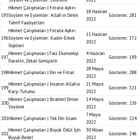
Hikmet Çalışmaları | Fıtrata Aykırı
18 Haziran
195
Söylem ve Eylemler: Allah’ın Dinini
Gösterim:
281
2022
Tahrif Faaliyetleri
Hikmet Çalışmaları | Fıtrata Aykırı
11 Haziran
196
Söylem ve Eylemler: Kadın-Erkek
Gösterim:
372
2022
İlişkileri
Hikmet Çalışmaları | Faiz Ekonomiyi
4 Haziran
197
Gösterim:
199
Daraltır, Zekat Genişletir
2022
28 Mayıs
198
Hikmet Çalışmaları | Din ve Fıtrat
Gösterim:
288
2022
Hikmet Çalışmaları | İnsanın Allah’a
21 Mayıs
199
Gösterim:
321
Karşı Tutumu
2022
Hikmet Çalışmaları | İbrahimî Dinler
14 Mayıs
200
Gösterim:
226
Söylemi
2022
7 Mayıs
201
Hikmet Çalışmaları | Tek Din İslam
Gösterim:
224
2022
Hikmet Çalışmaları | Büyük Ödül İçin
30 Nisan
202
Gösterim:
246
Büyük Bedel
2022