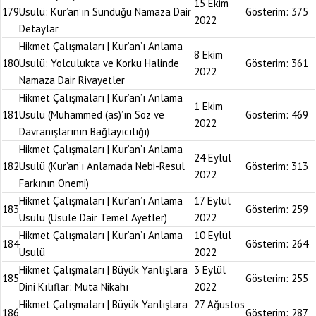
15 Ekim
179
Usulü: Kur’an’ın Sunduğu Namaza Dair
Gösterim:
375
2022
Detaylar
Hikmet Çalışmaları | Kur’an’ı Anlama
8 Ekim
180
Usulü: Yolculukta ve Korku Halinde
Gösterim:
361
2022
Namaza Dair Rivayetler
Hikmet Çalışmaları | Kur’an’ı Anlama
1 Ekim
181
Usulü (Muhammed (as)’ın Söz ve
Gösterim:
469
2022
Davranışlarının Bağlayıcılığı)
Hikmet Çalışmaları | Kur’an’ı Anlama
24 Eylül
182
Usulü (Kur’an’ı Anlamada Nebi-Resul
Gösterim:
313
2022
Farkının Önemi)
Hikmet Çalışmaları | Kur’an’ı Anlama
17 Eylül
183
Gösterim:
259
Usulü (Usule Dair Temel Ayetler)
2022
Hikmet Çalışmaları | Kur’an’ı Anlama
10 Eylül
184
Gösterim:
264
Usulü
2022
Hikmet Çalışmaları | Büyük Yanlışlara
3 Eylül
185
Gösterim:
255
Dini Kılıflar: Muta Nikahı
2022
Hikmet Çalışmaları | Büyük Yanlışlara
27 Ağustos
186
Gösterim:
287