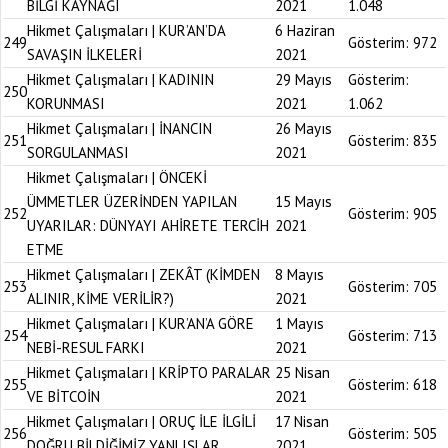
BİLGİ KAYNAĞI
2021
1.048
Hikmet Çalışmaları | KUR’AN’DA
6 Haziran
249
Gösterim:
972
SAVAŞIN İLKELERİ
2021
Hikmet Çalışmaları | KADININ
29 Mayıs
Gösterim:
250
KORUNMASI
2021
1.062
Hikmet Çalışmaları | İNANCIN
26 Mayıs
251
Gösterim:
835
SORGULANMASI
2021
Hikmet Çalışmaları | ÖNCEKİ
ÜMMETLER ÜZERİNDEN YAPILAN
15 Mayıs
252
Gösterim:
905
UYARILAR: DÜNYAYI AHİRETE TERCİH
2021
ETME
Hikmet Çalışmaları | ZEKÂT (KİMDEN
8 Mayıs
253
Gösterim:
705
ALINIR, KİME VERİLİR?)
2021
Hikmet Çalışmaları | KUR’AN’A GÖRE
1 Mayıs
254
Gösterim:
713
NEBİ-RESUL FARKI
2021
Hikmet Çalışmaları | KRİPTO PARALAR
25 Nisan
255
Gösterim:
618
VE BİTCOİN
2021
Hikmet Çalışmaları | ORUÇ İLE İLGİLİ
17 Nisan
256
Gösterim:
505
DOĞRU BİLDİĞİMİZ YANLIŞLAR
2021