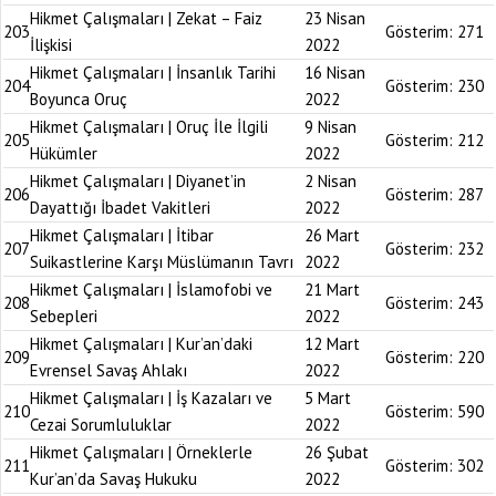
Hikmet Çalışmaları | Zekat – Faiz
23 Nisan
203
Gösterim:
271
İlişkisi
2022
Hikmet Çalışmaları | İnsanlık Tarihi
16 Nisan
204
Gösterim:
230
Boyunca Oruç
2022
Hikmet Çalışmaları | Oruç İle İlgili
9 Nisan
205
Gösterim:
212
Hükümler
2022
Hikmet Çalışmaları | Diyanet’in
2 Nisan
206
Gösterim:
287
Dayattığı İbadet Vakitleri
2022
Hikmet Çalışmaları | İtibar
26 Mart
207
Gösterim:
232
Suikastlerine Karşı Müslümanın Tavrı
2022
Hikmet Çalışmaları | İslamofobi ve
21 Mart
208
Gösterim:
243
Sebepleri
2022
Hikmet Çalışmaları | Kur’an’daki
12 Mart
209
Gösterim:
220
Evrensel Savaş Ahlakı
2022
Hikmet Çalışmaları | İş Kazaları ve
5 Mart
210
Gösterim:
590
Cezai Sorumluluklar
2022
Hikmet Çalışmaları | Örneklerle
26 Şubat
211
Gösterim:
302
Kur’an’da Savaş Hukuku
2022