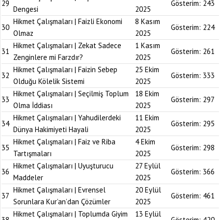
29
Gösterim:
243
Dengesi
2025
Hikmet Çalışmaları | Faizli Ekonomi
8 Kasım
30
Gösterim:
224
Olmaz
2025
Hikmet Çalışmaları | Zekat Sadece
1 Kasım
31
Gösterim:
261
Zenginlere mi Farzdır?
2025
Hikmet Çalışmaları | Faizin Sebep
25 Ekim
32
Gösterim:
333
Olduğu Kölelik Sistemi
2025
Hikmet Çalışmaları | Seçilmiş Toplum
18 Ekim
33
Gösterim:
297
Olma İddiası
2025
Hikmet Çalışmaları | Yahudilerdeki
11 Ekim
34
Gösterim:
295
Dünya Hakimiyeti Hayali
2025
Hikmet Çalışmaları | Faiz ve Riba
4 Ekim
35
Gösterim:
298
Tartışmaları
2025
Hikmet Çalışmaları | Uyuşturucu
27 Eylül
36
Gösterim:
366
Maddeler
2025
Hikmet Çalışmaları | Evrensel
20 Eylül
37
Gösterim:
461
Sorunlara Kur’an’dan Çözümler
2025
Hikmet Çalışmaları | Toplumda Giyim
13 Eylül
38
Gösterim:
420