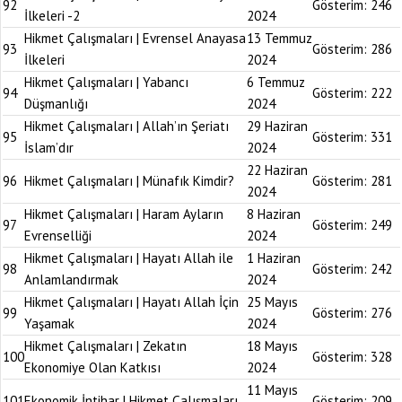
92
Gösterim:
246
İlkeleri -2
2024
Hikmet Çalışmaları | Evrensel Anayasa
13 Temmuz
93
Gösterim:
286
İlkeleri
2024
Hikmet Çalışmaları | Yabancı
6 Temmuz
94
Gösterim:
222
Düşmanlığı
2024
Hikmet Çalışmaları | Allah’ın Şeriatı
29 Haziran
95
Gösterim:
331
İslam’dır
2024
22 Haziran
96
Hikmet Çalışmaları | Münafık Kimdir?
Gösterim:
281
2024
Hikmet Çalışmaları | Haram Ayların
8 Haziran
97
Gösterim:
249
Evrenselliği
2024
Hikmet Çalışmaları | Hayatı Allah ile
1 Haziran
98
Gösterim:
242
Anlamlandırmak
2024
Hikmet Çalışmaları | Hayatı Allah İçin
25 Mayıs
99
Gösterim:
276
Yaşamak
2024
Hikmet Çalışmaları | Zekatın
18 Mayıs
100
Gösterim:
328
Ekonomiye Olan Katkısı
2024
11 Mayıs
101
Ekonomik İntihar | Hikmet Çalışmaları
Gösterim:
209