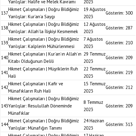
Yanlışlar: Halife ve Melek Kavramı
2023
Hikmet Çalışmaları | Doğru Bildiğimiz
19 Ağustos
137
Gösterim:
300
Yanlışlar: Kur’an’a Saygı
2023
Hikmet Çalışmaları | Doğru Bildiğimiz
12 Ağustos
138
Gösterim:
287
Yanlışlar: Allah’la İlişkiyi Kesmemek
2023
Hikmet Çalışmaları | Doğru Bildiğimiz
7 Ağustos
139
Gösterim:
210
Yanlışlar: Kalplerin Mühürlenmesi
2023
Hikmet Çalışmaları | Kur’an’ın Allah’ın
29 Temmuz
140
Gösterim:
209
Kitabı Olduğunun Delili
2023
Hikmet Çalışmaları | Müşriklerin Ruh
22 Temmuz
141
Gösterim:
219
Hali
2023
Hikmet Çalışmaları | Kafir ve
15 Temmuz
142
Gösterim:
212
Münafıkların Ruh Hali
2023
Hikmet Çalışmaları | Doğru Bildiğimiz
8 Temmuz
143
Yanlışlar: Resulullah Döneminde
Gösterim:
209
2023
Münafıklar
Hikmet Çalışmaları | Doğru Bildiğimiz
24 Haziran
144
Gösterim:
313
Yanlışlar: Münafığın Tanımı
2023
Hikmet Çalışmaları | Doğru Bildiğimiz
17 Haziran