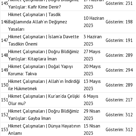
145
Gösterim:
231
Yanlışlar: Kafir Kime Denir?
2023
Hikmet Çalışmaları | Tasdik
10 Haziran
146
Bağlamında Allah’ın Değişmez
Gösterim:
198
2023
Yasaları
Hikmet Çalışmaları | İslam’a Davette
3 Haziran
147
Gösterim:
191
Tasdikin Önemi
2023
Hikmet Çalışmaları | Doğru Bildiğimiz
27 Mayıs
148
Gösterim:
289
Yanlışlar: Kitaplara İman
2023
Hikmet Çalışmaları | Doğal Yapıyı
20 Mayıs
149
Gösterim:
294
Koruma: Takva
2023
Hikmet Çalışmaları | Allah’ın İndirdiği
13 Mayıs
150
Gösterim:
289
ile Hükmetmek
2023
Hikmet Çalışmaları | Kur’an’da Çelişki
6 Mayıs
151
Gösterim:
217
Olur mu?
2023
Hikmet Çalışmaları | Doğru Bildiğimiz
29 Nisan
152
Gösterim:
312
Yanlışlar: Gayba İman
2023
Hikmet Çalışmaları | Dünya Hayatının
15 Nisan
153
Gösterim:
312
Anlamı
2023