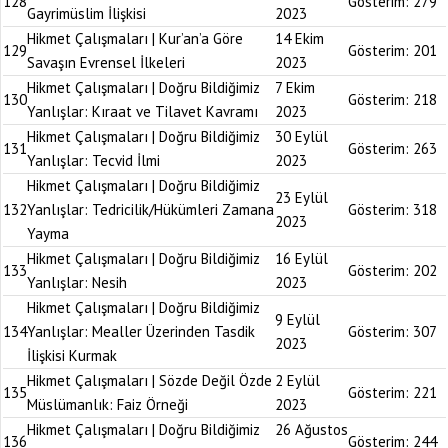
128
Gösterim:
279
Gayrimüslim İlişkisi
2023
Hikmet Çalışmaları | Kur’an’a Göre
14 Ekim
129
Gösterim:
201
Savaşın Evrensel İlkeleri
2023
Hikmet Çalışmaları | Doğru Bildiğimiz
7 Ekim
130
Gösterim:
218
Yanlışlar: Kıraat ve Tilavet Kavramı
2023
Hikmet Çalışmaları | Doğru Bildiğimiz
30 Eylül
131
Gösterim:
263
Yanlışlar: Tecvid İlmi
2023
Hikmet Çalışmaları | Doğru Bildiğimiz
23 Eylül
132
Yanlışlar: Tedricilik/Hükümleri Zamana
Gösterim:
318
2023
Yayma
Hikmet Çalışmaları | Doğru Bildiğimiz
16 Eylül
133
Gösterim:
202
Yanlışlar: Nesih
2023
Hikmet Çalışmaları | Doğru Bildiğimiz
9 Eylül
134
Yanlışlar: Mealler Üzerinden Tasdik
Gösterim:
307
2023
İlişkisi Kurmak
Hikmet Çalışmaları | Sözde Değil Özde
2 Eylül
135
Gösterim:
221
Müslümanlık: Faiz Örneği
2023
Hikmet Çalışmaları | Doğru Bildiğimiz
26 Ağustos
136
Gösterim:
244