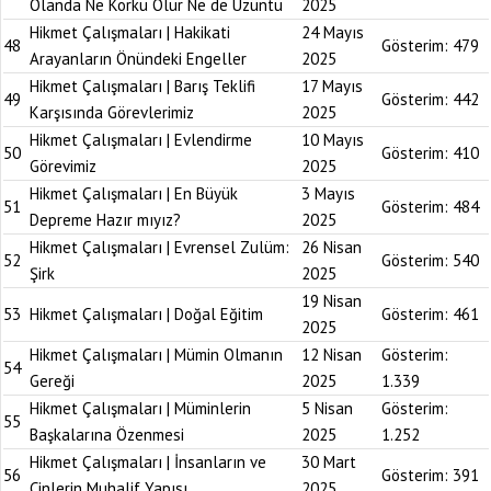
Olanda Ne Korku Olur Ne de Üzüntü
2025
Hikmet Çalışmaları | Hakikati
24 Mayıs
48
Gösterim:
479
Arayanların Önündeki Engeller
2025
Hikmet Çalışmaları | Barış Teklifi
17 Mayıs
49
Gösterim:
442
Karşısında Görevlerimiz
2025
Hikmet Çalışmaları | Evlendirme
10 Mayıs
50
Gösterim:
410
Görevimiz
2025
Hikmet Çalışmaları | En Büyük
3 Mayıs
51
Gösterim:
484
Depreme Hazır mıyız?
2025
Hikmet Çalışmaları | Evrensel Zulüm:
26 Nisan
52
Gösterim:
540
Şirk
2025
19 Nisan
53
Hikmet Çalışmaları | Doğal Eğitim
Gösterim:
461
2025
Hikmet Çalışmaları | Mümin Olmanın
12 Nisan
Gösterim:
54
Gereği
2025
1.339
Hikmet Çalışmaları | Müminlerin
5 Nisan
Gösterim:
55
Başkalarına Özenmesi
2025
1.252
Hikmet Çalışmaları | İnsanların ve
30 Mart
56
Gösterim:
391
Cinlerin Muhalif Yapısı
2025