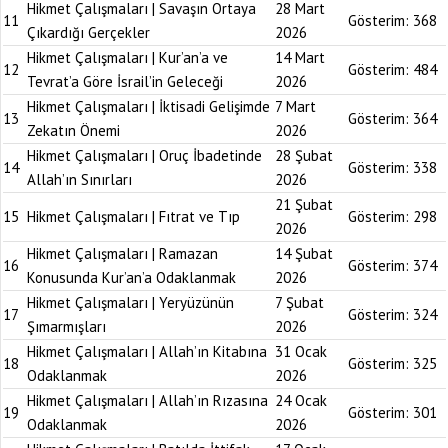
Hikmet Çalışmaları | Savaşın Ortaya
28 Mart
11
Gösterim:
368
Çıkardığı Gerçekler
2026
Hikmet Çalışmaları | Kur’an’a ve
14 Mart
12
Gösterim:
484
Tevrat’a Göre İsrail’in Geleceği
2026
Hikmet Çalışmaları | İktisadi Gelişimde
7 Mart
13
Gösterim:
364
Zekatın Önemi
2026
Hikmet Çalışmaları | Oruç İbadetinde
28 Şubat
14
Gösterim:
338
Allah’ın Sınırları
2026
21 Şubat
15
Hikmet Çalışmaları | Fıtrat ve Tıp
Gösterim:
298
2026
Hikmet Çalışmaları | Ramazan
14 Şubat
16
Gösterim:
374
Konusunda Kur’an’a Odaklanmak
2026
Hikmet Çalışmaları | Yeryüzünün
7 Şubat
17
Gösterim:
324
Şımarmışları
2026
Hikmet Çalışmaları | Allah’ın Kitabına
31 Ocak
18
Gösterim:
325
Odaklanmak
2026
Hikmet Çalışmaları | Allah’ın Rızasına
24 Ocak
19
Gösterim:
301
Odaklanmak
2026