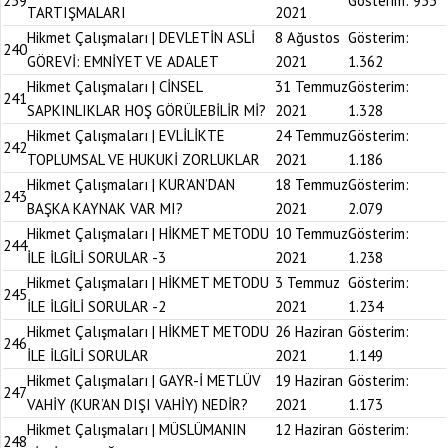
239
Gösterim:
953
TARTIŞMALARI
2021
Hikmet Çalışmaları | DEVLETİN ASLİ
8 Ağustos
Gösterim:
240
GÖREVİ: EMNİYET VE ADALET
2021
1.362
Hikmet Çalışmaları | CİNSEL
31 Temmuz
Gösterim:
241
SAPKINLIKLAR HOŞ GÖRÜLEBİLİR Mİ?
2021
1.328
Hikmet Çalışmaları | EVLİLİKTE
24 Temmuz
Gösterim:
242
TOPLUMSAL VE HUKUKİ ZORLUKLAR
2021
1.186
Hikmet Çalışmaları | KUR’AN’DAN
18 Temmuz
Gösterim:
243
BAŞKA KAYNAK VAR MI?
2021
2.079
Hikmet Çalışmaları | HİKMET METODU
10 Temmuz
Gösterim:
244
İLE İLGİLİ SORULAR -3
2021
1.238
Hikmet Çalışmaları | HİKMET METODU
3 Temmuz
Gösterim:
245
İLE İLGİLİ SORULAR -2
2021
1.234
Hikmet Çalışmaları | HİKMET METODU
26 Haziran
Gösterim:
246
İLE İLGİLİ SORULAR
2021
1.149
Hikmet Çalışmaları | GAYR-İ METLÜV
19 Haziran
Gösterim:
247
VAHİY (KUR’AN DIŞI VAHİY) NEDİR?
2021
1.173
Hikmet Çalışmaları | MÜSLÜMANIN
12 Haziran
Gösterim:
248