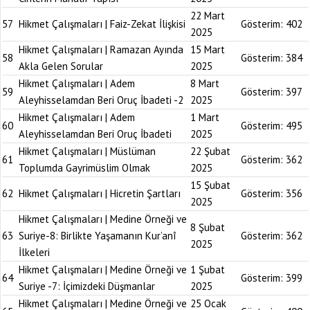
22 Mart
57
Hikmet Çalışmaları | Faiz-Zekat İlişkisi
Gösterim:
402
2025
Hikmet Çalışmaları | Ramazan Ayında
15 Mart
58
Gösterim:
384
Akla Gelen Sorular
2025
Hikmet Çalışmaları | Adem
8 Mart
59
Gösterim:
397
Aleyhisselamdan Beri Oruç İbadeti -2
2025
Hikmet Çalışmaları | Adem
1 Mart
60
Gösterim:
495
Aleyhisselamdan Beri Oruç İbadeti
2025
Hikmet Çalışmaları | Müslüman
22 Şubat
61
Gösterim:
362
Toplumda Gayrimüslim Olmak
2025
15 Şubat
62
Hikmet Çalışmaları | Hicretin Şartları
Gösterim:
356
2025
Hikmet Çalışmaları | Medine Örneği ve
8 Şubat
63
Suriye-8: Birlikte Yaşamanın Kur’anî
Gösterim:
362
2025
İlkeleri
Hikmet Çalışmaları | Medine Örneği ve
1 Şubat
64
Gösterim:
399
Suriye -7: İçimizdeki Düşmanlar
2025
Hikmet Çalışmaları | Medine Örneği ve
25 Ocak