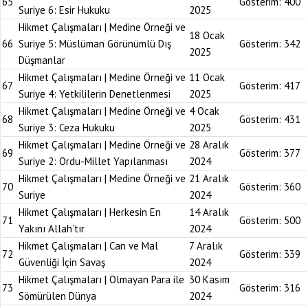
65
Gösterim:
400
Suriye 6: Esir Hukuku
2025
Hikmet Çalışmaları | Medine Örneği ve
18 Ocak
66
Suriye 5: Müslüman Görünümlü Dış
Gösterim:
342
2025
Düşmanlar
Hikmet Çalışmaları | Medine Örneği ve
11 Ocak
67
Gösterim:
417
Suriye 4: Yetkililerin Denetlenmesi
2025
Hikmet Çalışmaları | Medine Örneği ve
4 Ocak
68
Gösterim:
431
Suriye 3: Ceza Hukuku
2025
Hikmet Çalışmaları | Medine Örneği ve
28 Aralık
69
Gösterim:
377
Suriye 2: Ordu-Millet Yapılanması
2024
Hikmet Çalışmaları | Medine Örneği ve
21 Aralık
70
Gösterim:
360
Suriye
2024
Hikmet Çalışmaları | Herkesin En
14 Aralık
71
Gösterim:
500
Yakını Allah’tır
2024
Hikmet Çalışmaları | Can ve Mal
7 Aralık
72
Gösterim:
339
Güvenliği İçin Savaş
2024
Hikmet Çalışmaları | Olmayan Para ile
30 Kasım
73
Gösterim:
316
Sömürülen Dünya
2024