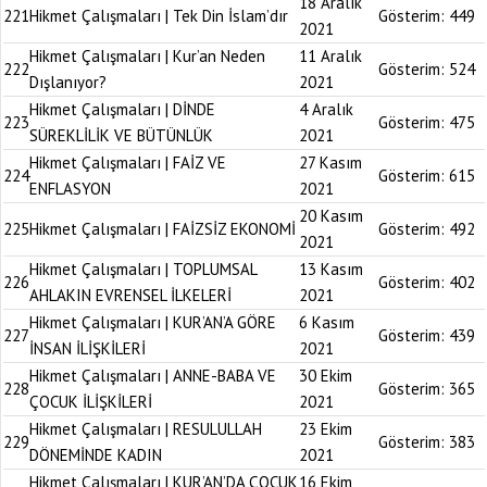
18 Aralık
221
Hikmet Çalışmaları | Tek Din İslam’dır
Gösterim:
449
2021
Hikmet Çalışmaları | Kur’an Neden
11 Aralık
222
Gösterim:
524
Dışlanıyor?
2021
Hikmet Çalışmaları | DİNDE
4 Aralık
223
Gösterim:
475
SÜREKLİLİK VE BÜTÜNLÜK
2021
Hikmet Çalışmaları | FAİZ VE
27 Kasım
224
Gösterim:
615
ENFLASYON
2021
20 Kasım
225
Hikmet Çalışmaları | FAİZSİZ EKONOMİ
Gösterim:
492
2021
Hikmet Çalışmaları | TOPLUMSAL
13 Kasım
226
Gösterim:
402
AHLAKIN EVRENSEL İLKELERİ
2021
Hikmet Çalışmaları | KUR’AN’A GÖRE
6 Kasım
227
Gösterim:
439
İNSAN İLİŞKİLERİ
2021
Hikmet Çalışmaları | ANNE-BABA VE
30 Ekim
228
Gösterim:
365
ÇOCUK İLİŞKİLERİ
2021
Hikmet Çalışmaları | RESULULLAH
23 Ekim
229
Gösterim:
383
DÖNEMİNDE KADIN
2021
Hikmet Çalışmaları | KUR’AN’DA ÇOCUK
16 Ekim