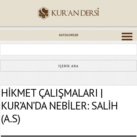
İsminiz (*)
KATEGORILER
Epostanız (*)
HİKMET ÇALIŞMALARI |
Yaşadığınız Hatanın Ayrıntıları
KUR’AN’DA NEBİLER: SALİH
(A.S)
Bağlantıyı Gönderin