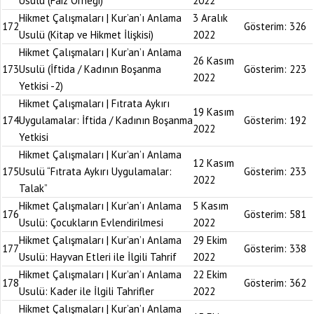
Usulü (Faiz Örneği)
2022
Hikmet Çalışmaları | Kur’an’ı Anlama
3 Aralık
172
Gösterim:
326
Usulü (Kitap ve Hikmet İlişkisi)
2022
Hikmet Çalışmaları | Kur’an’ı Anlama
26 Kasım
173
Usulü (İftida / Kadının Boşanma
Gösterim:
223
2022
Yetkisi -2)
Hikmet Çalışmaları | Fıtrata Aykırı
19 Kasım
174
Uygulamalar: İftida / Kadının Boşanma
Gösterim:
192
2022
Yetkisi
Hikmet Çalışmaları | Kur’an’ı Anlama
12 Kasım
175
Usulü “Fıtrata Aykırı Uygulamalar:
Gösterim:
233
2022
Talak”
Hikmet Çalışmaları | Kur’an’ı Anlama
5 Kasım
176
Gösterim:
581
Usulü: Çocukların Evlendirilmesi
2022
Hikmet Çalışmaları | Kur’an’ı Anlama
29 Ekim
177
Gösterim:
338
Usulü: Hayvan Etleri ile İlgili Tahrif
2022
Hikmet Çalışmaları | Kur’an’ı Anlama
22 Ekim
178
Gösterim:
362
Usulü: Kader ile İlgili Tahrifler
2022
Hikmet Çalışmaları | Kur’an’ı Anlama