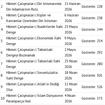
Hikmet Çalışmaları | Din İstismarında
13 Haziran
2
Gösterim:
228
Din Adamlarının Rolü
2026
Hikmet Çalışmaları | Kişiler ve
6 Haziran
3
Gösterim:
238
Kavramlar Üzerinden Din İstismarı
2026
Hikmet Çalışmaları | İbadetlerde İlahi
23 Mayıs
4
Gösterim:
244
Denge
2026
Hikmet Çalışmaları | Ekonomide İlahi
9 Mayıs
5
Gösterim:
254
Denge
2026
Hikmet Çalışmaları | Tabiattaki
2 Mayıs
6
Gösterim:
292
Dengeyi Bozmamak
2026
Hikmet Çalışmaları | Tabiattaki İlahi
25 Nisan
7
Gösterim:
280
Denge
2026
Hikmet Çalışmaları | Sorumlulukta
18 Nisan
8
Gösterim:
501
İlahi Denge
2026
Hikmet Çalışmaları | Allah’ın Dediği
11 Nisan
9
Gösterim:
326
Olur
2026
Hikmet Çalışmaları | İslam Dünyasının
4 Nisan
10
Gösterim:
375
Paramparça Hali
2026