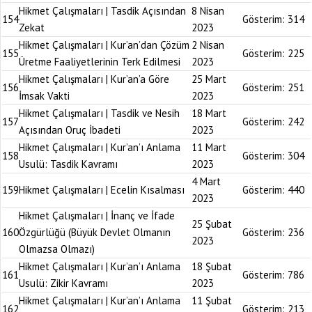
Hikmet Çalışmaları | Tasdik Açısından
8 Nisan
154
Gösterim:
314
Zekat
2023
Hikmet Çalışmaları | Kur’an’dan Çözüm
2 Nisan
155
Gösterim:
225
Üretme Faaliyetlerinin Terk Edilmesi
2023
Hikmet Çalışmaları | Kur’an’a Göre
25 Mart
156
Gösterim:
251
İmsak Vakti
2023
Hikmet Çalışmaları | Tasdik ve Nesih
18 Mart
157
Gösterim:
242
Açısından Oruç İbadeti
2023
Hikmet Çalışmaları | Kur’an’ı Anlama
11 Mart
158
Gösterim:
304
Usulü: Tasdik Kavramı
2023
4 Mart
159
Hikmet Çalışmaları | Ecelin Kısalması
Gösterim:
440
2023
Hikmet Çalışmaları | İnanç ve İfade
25 Şubat
160
Özgürlüğü (Büyük Devlet Olmanın
Gösterim:
236
2023
Olmazsa Olmazı)
Hikmet Çalışmaları | Kur’an’ı Anlama
18 Şubat
161
Gösterim:
786
Usulü: Zikir Kavramı
2023
Hikmet Çalışmaları | Kur’an’ı Anlama
11 Şubat
162
Gösterim:
213