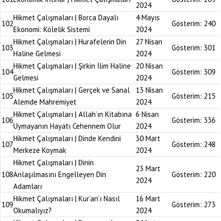
2024
Hikmet Çalışmaları | Borca Dayalı
4 Mayıs
102
Gösterim:
240
Ekonomi: Kölelik Sistemi
2024
Hikmet Çalışmaları | Hurafelerin Din
27 Nisan
103
Gösterim:
301
Haline Gelmesi
2024
Hikmet Çalışmaları | Şirkin İlim Haline
20 Nisan
104
Gösterim:
309
Gelmesi
2024
Hikmet Çalışmaları | Gerçek ve Sanal
13 Nisan
105
Gösterim:
215
Alemde Mahremiyet
2024
Hikmet Çalışmaları | Allah’ın Kitabına
6 Nisan
106
Gösterim:
336
Uymayanın Hayatı Cehennem Olur
2024
Hikmet Çalışmaları | Dinde Kendini
30 Mart
107
Gösterim:
248
Merkeze Koymak
2024
Hikmet Çalışmaları | Dinin
23 Mart
108
Anlaşılmasını Engelleyen Din
Gösterim:
220
2024
Adamları
Hikmet Çalışmaları | Kur’an’ı Nasıl
16 Mart
109
Gösterim:
273
Okumalıyız?
2024