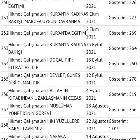
230
Gösterim:
226
EĞİTİMİ
2021
Hikmet Çalışmaları | KUR’AN’IN KADINA
9 Ekim
231
Gösterim:
273
BAKIŞI: MARUFA UYGUN DAVRANMA
2021
2 Ekim
232
Hikmet Çalışmaları | KUR’AN’DA EĞİTİM
Gösterim:
269
2021
Hikmet Çalışmaları | KUR’AN’IN KADINA
25 Eylül
233
Gösterim:
264
BAKIŞI
2021
Hikmet Çalışmaları | DOĞAL TIP:
18 Eylül
234
Gösterim:
260
FITRAT VE TIP
2021
Hikmet Çalışmaları | DEVLET, GÜNEŞ
12 Eylül
235
Gösterim:
278
GİBİ OLMALIDIR
2021
Hikmet Çalışmaları | ALLAH’IN
4 Eylül
236
Gösterim:
519
KİTABINDAN UZAKLAŞMANIN CEZASI
2021
Hikmet Çalışmaları | MÜSLÜMAN
28 Ağustos
237
Gösterim:
736
YÖNETİCİNİN GÖREVİ
2021
Hikmet Çalışmaları | İKİ YÜZLÜLERE
22 Ağustos
Gösterim:
238
KARŞI TAVRIMIZ
2021
1.019
Hikmet Çalışmaları | NAFAKA
14 Ağustos