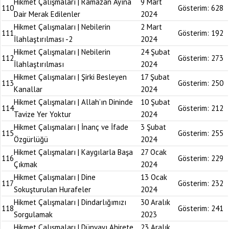
Hikmet Çalışmaları | Ramazan Ayına
9 Mart
110
Gösterim:
628
Dair Merak Edilenler
2024
Hikmet Çalışmaları | Nebilerin
2 Mart
111
Gösterim:
192
İlahlaştırılması -2
2024
Hikmet Çalışmaları | Nebilerin
24 Şubat
112
Gösterim:
273
İlahlaştırılması
2024
Hikmet Çalışmaları | Şirki Besleyen
17 Şubat
113
Gösterim:
250
Kanallar
2024
Hikmet Çalışmaları | Allah’ın Dininde
10 Şubat
114
Gösterim:
212
Tavize Yer Yoktur
2024
Hikmet Çalışmaları | İnanç ve İfade
3 Şubat
115
Gösterim:
255
Özgürlüğü
2024
Hikmet Çalışmaları | Kaygılarla Başa
27 Ocak
116
Gösterim:
229
Çıkmak
2024
Hikmet Çalışmaları | Dine
13 Ocak
117
Gösterim:
232
Sokuşturulan Hurafeler
2024
Hikmet Çalışmaları | Dindarlığımızı
30 Aralık
118
Gösterim:
241
Sorgulamak
2023
Hikmet Çalışmaları | Dünyayı Ahirete
23 Aralık