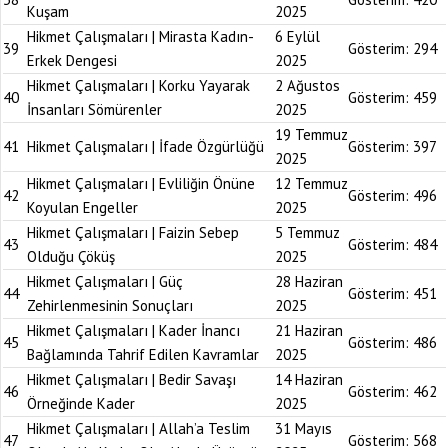
Kuşam
2025
Hikmet Çalışmaları | Mirasta Kadın-
6 Eylül
39
Gösterim:
294
Erkek Dengesi
2025
Hikmet Çalışmaları | Korku Yayarak
2 Ağustos
40
Gösterim:
459
İnsanları Sömürenler
2025
19 Temmuz
41
Hikmet Çalışmaları | İfade Özgürlüğü
Gösterim:
397
2025
Hikmet Çalışmaları | Evliliğin Önüne
12 Temmuz
42
Gösterim:
496
Koyulan Engeller
2025
Hikmet Çalışmaları | Faizin Sebep
5 Temmuz
43
Gösterim:
484
Olduğu Çöküş
2025
Hikmet Çalışmaları | Güç
28 Haziran
44
Gösterim:
451
Zehirlenmesinin Sonuçları
2025
Hikmet Çalışmaları | Kader İnancı
21 Haziran
45
Gösterim:
486
Bağlamında Tahrif Edilen Kavramlar
2025
Hikmet Çalışmaları | Bedir Savaşı
14 Haziran
46
Gösterim:
462
Örneğinde Kader
2025
Hikmet Çalışmaları | Allah’a Teslim
31 Mayıs
47
Gösterim:
568