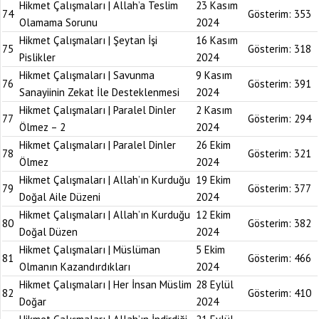
Hikmet Çalışmaları | Allah’a Teslim
23 Kasım
74
Gösterim:
353
Olamama Sorunu
2024
Hikmet Çalışmaları | Şeytan İşi
16 Kasım
75
Gösterim:
318
Pislikler
2024
Hikmet Çalışmaları | Savunma
9 Kasım
76
Gösterim:
391
Sanayiinin Zekat İle Desteklenmesi
2024
Hikmet Çalışmaları | Paralel Dinler
2 Kasım
77
Gösterim:
294
Ölmez – 2
2024
Hikmet Çalışmaları | Paralel Dinler
26 Ekim
78
Gösterim:
321
Ölmez
2024
Hikmet Çalışmaları | Allah’ın Kurduğu
19 Ekim
79
Gösterim:
377
Doğal Aile Düzeni
2024
Hikmet Çalışmaları | Allah’ın Kurduğu
12 Ekim
80
Gösterim:
382
Doğal Düzen
2024
Hikmet Çalışmaları | Müslüman
5 Ekim
81
Gösterim:
466
Olmanın Kazandırdıkları
2024
Hikmet Çalışmaları | Her İnsan Müslim
28 Eylül
82
Gösterim:
410
Doğar
2024