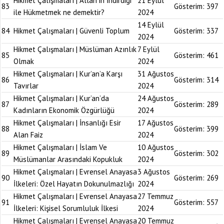
Hikmet Çalışmaları | Allah’ın İndirdiği
21 Eylül
83
Gösterim:
397
ile Hükmetmek ne demektir?
2024
14 Eylül
84
Hikmet Çalışmaları | Güvenli Toplum
Gösterim:
337
2024
Hikmet Çalışmaları | Müslüman Azınlık
7 Eylül
85
Gösterim:
461
Olmak
2024
Hikmet Çalışmaları | Kur’an’a Karşı
31 Ağustos
86
Gösterim:
314
Tavırlar
2024
Hikmet Çalışmaları | Kur’an’da
24 Ağustos
87
Gösterim:
289
Kadınların Ekonomik Özgürlüğü
2024
Hikmet Çalışmaları | İnsanlığı Esir
17 Ağustos
88
Gösterim:
399
Alan Faiz
2024
Hikmet Çalışmaları | İslam Ve
10 Ağustos
89
Gösterim:
302
Müslümanlar Arasındaki Kopukluk
2024
Hikmet Çalışmaları | Evrensel Anayasa
3 Ağustos
90
Gösterim:
269
İlkeleri: Özel Hayatın Dokunulmazlığı
2024
Hikmet Çalışmaları | Evrensel Anayasa
27 Temmuz
91
Gösterim:
557
İlkeleri: Kişisel Sorumluluk İlkesi
2024
Hikmet Çalışmaları | Evrensel Anayasa
20 Temmuz