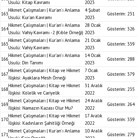
Usulü: Kitap Kavramı
2023
Hikmet Çalışmaları | Kur’an’ı Anlama
4 Şubat
163
Gösterim:
231
Usulü: Kur’an Kavramı
2023
Hikmet Çalışmaları | Kur’an’ı Anlama
28 Ocak
164
Gösterim:
326
Usulü: Vahiy Kavramı -2 (Kıble Örneği)
2023
Hikmet Çalışmaları | Kur’an’ı Anlama
21 Ocak
165
Gösterim:
339
Usulü: Vahiy Kavramı
2023
Hikmet Çalışmaları | Kur’an’ı Anlama
14 Ocak
166
Gösterim:
288
Usulü: Din Tanımı
2023
Hikmet Çalışmaları | Kitap ve Hikmet
7 Ocak
167
Gösterim:
379
İlişkisi: Ayaklara Mesh Örneği
2023
Hikmet Çalışmaları | Kitap ve Hikmet
31 Aralık
168
Gösterim:
235
İlişkisi: Kölelik ve Cariyelik
2022
Hikmet Çalışmaları | Kitap ve Hikmet
24 Aralık
169
Gösterim:
264
İlişkisi: Namazın Kazası Olur Mu?
2022
Hikmet Çalışmaları | Kitap ve Hikmet
17 Aralık
170
Gösterim:
339
İlişkisi: Kadınların Şahitliği Örneği
2022
Hikmet Çalışmaları | Kur’an’ı Anlama
10 Aralık
171
Gösterim:
279