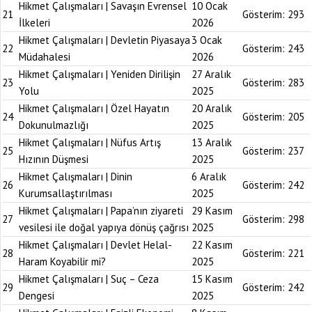
Hikmet Çalışmaları | Savaşın Evrensel
10 Ocak
21
Gösterim:
293
İlkeleri
2026
Hikmet Çalışmaları | Devletin Piyasaya
3 Ocak
22
Gösterim:
243
Müdahalesi
2026
Hikmet Çalışmaları | Yeniden Dirilişin
27 Aralık
23
Gösterim:
283
Yolu
2025
Hikmet Çalışmaları | Özel Hayatın
20 Aralık
24
Gösterim:
205
Dokunulmazlığı
2025
Hikmet Çalışmaları | Nüfus Artış
13 Aralık
25
Gösterim:
237
Hızının Düşmesi
2025
Hikmet Çalışmaları | Dinin
6 Aralık
26
Gösterim:
242
Kurumsallaştırılması
2025
Hikmet Çalışmaları | Papa’nın ziyareti
29 Kasım
27
Gösterim:
298
vesilesi ile doğal yapıya dönüş çağrısı
2025
Hikmet Çalışmaları | Devlet Helal-
22 Kasım
28
Gösterim:
221
Haram Koyabilir mi?
2025
Hikmet Çalışmaları | Suç – Ceza
15 Kasım
29
Gösterim:
242
Dengesi
2025