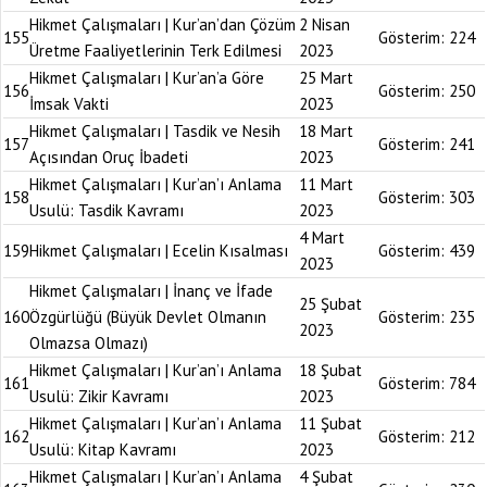
Hikmet Çalışmaları | Kur’an’dan Çözüm
2 Nisan
155
Gösterim:
224
Üretme Faaliyetlerinin Terk Edilmesi
2023
Hikmet Çalışmaları | Kur’an’a Göre
25 Mart
156
Gösterim:
250
İmsak Vakti
2023
Hikmet Çalışmaları | Tasdik ve Nesih
18 Mart
157
Gösterim:
241
Açısından Oruç İbadeti
2023
Hikmet Çalışmaları | Kur’an’ı Anlama
11 Mart
158
Gösterim:
303
Usulü: Tasdik Kavramı
2023
4 Mart
159
Hikmet Çalışmaları | Ecelin Kısalması
Gösterim:
439
2023
Hikmet Çalışmaları | İnanç ve İfade
25 Şubat
160
Özgürlüğü (Büyük Devlet Olmanın
Gösterim:
235
2023
Olmazsa Olmazı)
Hikmet Çalışmaları | Kur’an’ı Anlama
18 Şubat
161
Gösterim:
784
Usulü: Zikir Kavramı
2023
Hikmet Çalışmaları | Kur’an’ı Anlama
11 Şubat
162
Gösterim:
212
Usulü: Kitap Kavramı
2023
Hikmet Çalışmaları | Kur’an’ı Anlama
4 Şubat