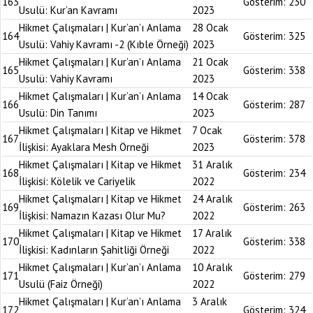
163
Gösterim:
230
Usulü: Kur’an Kavramı
2023
Hikmet Çalışmaları | Kur’an’ı Anlama
28 Ocak
164
Gösterim:
325
Usulü: Vahiy Kavramı -2 (Kıble Örneği)
2023
Hikmet Çalışmaları | Kur’an’ı Anlama
21 Ocak
165
Gösterim:
338
Usulü: Vahiy Kavramı
2023
Hikmet Çalışmaları | Kur’an’ı Anlama
14 Ocak
166
Gösterim:
287
Usulü: Din Tanımı
2023
Hikmet Çalışmaları | Kitap ve Hikmet
7 Ocak
167
Gösterim:
378
İlişkisi: Ayaklara Mesh Örneği
2023
Hikmet Çalışmaları | Kitap ve Hikmet
31 Aralık
168
Gösterim:
234
İlişkisi: Kölelik ve Cariyelik
2022
Hikmet Çalışmaları | Kitap ve Hikmet
24 Aralık
169
Gösterim:
263
İlişkisi: Namazın Kazası Olur Mu?
2022
Hikmet Çalışmaları | Kitap ve Hikmet
17 Aralık
170
Gösterim:
338
İlişkisi: Kadınların Şahitliği Örneği
2022
Hikmet Çalışmaları | Kur’an’ı Anlama
10 Aralık
171
Gösterim:
279
Usulü (Faiz Örneği)
2022
Hikmet Çalışmaları | Kur’an’ı Anlama
3 Aralık
172
Gösterim:
324