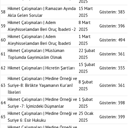
2025
Hikmet Çalışmaları | Ramazan Ayında
15 Mart
58
Gösterim:
383
Akla Gelen Sorular
2025
Hikmet Çalışmaları | Adem
8 Mart
59
Gösterim:
396
Aleyhisselamdan Beri Oruç İbadeti -2
2025
Hikmet Çalışmaları | Adem
1 Mart
60
Gösterim:
494
Aleyhisselamdan Beri Oruç İbadeti
2025
Hikmet Çalışmaları | Müslüman
22 Şubat
61
Gösterim:
361
Toplumda Gayrimüslim Olmak
2025
15 Şubat
62
Hikmet Çalışmaları | Hicretin Şartları
Gösterim:
355
2025
Hikmet Çalışmaları | Medine Örneği ve
8 Şubat
63
Suriye-8: Birlikte Yaşamanın Kur’anî
Gösterim:
361
2025
İlkeleri
Hikmet Çalışmaları | Medine Örneği ve
1 Şubat
64
Gösterim:
398
Suriye -7: İçimizdeki Düşmanlar
2025
Hikmet Çalışmaları | Medine Örneği ve
25 Ocak
65
Gösterim:
399
Suriye 6: Esir Hukuku
2025
Hikmet Çalışmaları | Medine Örneği ve