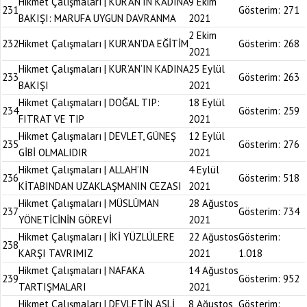
Hikmet Çalışmaları | KUR’AN’IN KADINA
9 Ekim
231
Gösterim:
271
BAKIŞI: MARUFA UYGUN DAVRANMA
2021
2 Ekim
232
Hikmet Çalışmaları | KUR’AN’DA EĞİTİM
Gösterim:
268
2021
Hikmet Çalışmaları | KUR’AN’IN KADINA
25 Eylül
233
Gösterim:
263
BAKIŞI
2021
Hikmet Çalışmaları | DOĞAL TIP:
18 Eylül
234
Gösterim:
259
FITRAT VE TIP
2021
Hikmet Çalışmaları | DEVLET, GÜNEŞ
12 Eylül
235
Gösterim:
276
GİBİ OLMALIDIR
2021
Hikmet Çalışmaları | ALLAH’IN
4 Eylül
236
Gösterim:
518
KİTABINDAN UZAKLAŞMANIN CEZASI
2021
Hikmet Çalışmaları | MÜSLÜMAN
28 Ağustos
237
Gösterim:
734
YÖNETİCİNİN GÖREVİ
2021
Hikmet Çalışmaları | İKİ YÜZLÜLERE
22 Ağustos
Gösterim:
238
KARŞI TAVRIMIZ
2021
1.018
Hikmet Çalışmaları | NAFAKA
14 Ağustos
239
Gösterim:
952
TARTIŞMALARI
2021
Hikmet Çalışmaları | DEVLETİN ASLİ
8 Ağustos
Gösterim: