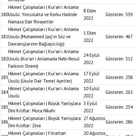
Hikmet Çalışmaları | Kur’an’ı Anlama
8 Ekim
180
Usulü: Yolculukta ve Korku Halinde
Gösterim:
359
2022
Namaza Dair Rivayetler
Hikmet Çalışmaları | Kur’an’ı Anlama
1 Ekim
181
Usulü (Muhammed (as)’ın Söz ve
Gösterim:
467
2022
Davranışlarının Bağlayıcılığı)
Hikmet Çalışmaları | Kur’an’ı Anlama
24 Eylül
182
Usulü (Kur’an’ı Anlamada Nebi-Resul
Gösterim:
312
2022
Farkının Önemi)
Hikmet Çalışmaları | Kur’an’ı Anlama
17 Eylül
183
Gösterim:
258
Usulü (Usule Dair Temel Ayetler)
2022
Hikmet Çalışmaları | Kur’an’ı Anlama
10 Eylül
184
Gösterim:
263
Usulü
2022
Hikmet Çalışmaları | Büyük Yanlışlara
3 Eylül
185
Gösterim:
254
Dini Kılıflar: Muta Nikahı
2022
Hikmet Çalışmaları | Büyük Yanlışlara
27 Ağustos
186
Gösterim:
286
Dini Kılıflar: Zina
2022
Hikmet Çalışmaları | Fıtrattan
20 Ağustos