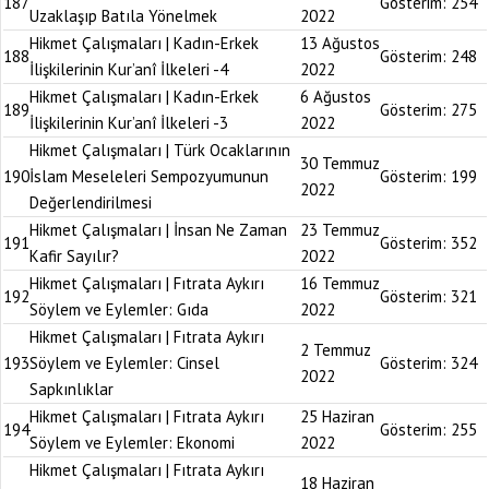
187
Gösterim:
254
Uzaklaşıp Batıla Yönelmek
2022
Hikmet Çalışmaları | Kadın-Erkek
13 Ağustos
188
Gösterim:
248
İlişkilerinin Kur’anî İlkeleri -4
2022
Hikmet Çalışmaları | Kadın-Erkek
6 Ağustos
189
Gösterim:
275
İlişkilerinin Kur’anî İlkeleri -3
2022
Hikmet Çalışmaları | Türk Ocaklarının
30 Temmuz
190
İslam Meseleleri Sempozyumunun
Gösterim:
199
2022
Değerlendirilmesi
Hikmet Çalışmaları | İnsan Ne Zaman
23 Temmuz
191
Gösterim:
352
Kafir Sayılır?
2022
Hikmet Çalışmaları | Fıtrata Aykırı
16 Temmuz
192
Gösterim:
321
Söylem ve Eylemler: Gıda
2022
Hikmet Çalışmaları | Fıtrata Aykırı
2 Temmuz
193
Söylem ve Eylemler: Cinsel
Gösterim:
324
2022
Sapkınlıklar
Hikmet Çalışmaları | Fıtrata Aykırı
25 Haziran
194
Gösterim:
255
Söylem ve Eylemler: Ekonomi
2022
Hikmet Çalışmaları | Fıtrata Aykırı
18 Haziran