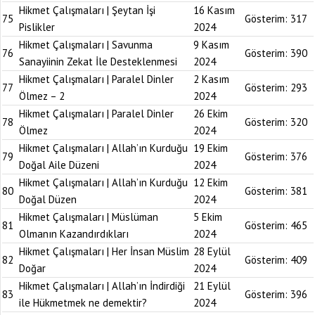
Hikmet Çalışmaları | Şeytan İşi
16 Kasım
75
Gösterim:
317
Pislikler
2024
Hikmet Çalışmaları | Savunma
9 Kasım
76
Gösterim:
390
Sanayiinin Zekat İle Desteklenmesi
2024
Hikmet Çalışmaları | Paralel Dinler
2 Kasım
77
Gösterim:
293
Ölmez – 2
2024
Hikmet Çalışmaları | Paralel Dinler
26 Ekim
78
Gösterim:
320
Ölmez
2024
Hikmet Çalışmaları | Allah’ın Kurduğu
19 Ekim
79
Gösterim:
376
Doğal Aile Düzeni
2024
Hikmet Çalışmaları | Allah’ın Kurduğu
12 Ekim
80
Gösterim:
381
Doğal Düzen
2024
Hikmet Çalışmaları | Müslüman
5 Ekim
81
Gösterim:
465
Olmanın Kazandırdıkları
2024
Hikmet Çalışmaları | Her İnsan Müslim
28 Eylül
82
Gösterim:
409
Doğar
2024
Hikmet Çalışmaları | Allah’ın İndirdiği
21 Eylül
83
Gösterim:
396
ile Hükmetmek ne demektir?
2024