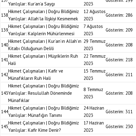
137
Gösterim:
299
Yanlışlar: Kur’an’a Saygı
2023
Hikmet Çalışmaları | Doğru Bildiğimiz
12 Ağustos
138
Gösterim:
286
Yanlışlar: Allah’la İlişkiyi Kesmemek
2023
Hikmet Çalışmaları | Doğru Bildiğimiz
7 Ağustos
139
Gösterim:
209
Yanlışlar: Kalplerin Mühürlenmesi
2023
Hikmet Çalışmaları | Kur’an’ın Allah’ın
29 Temmuz
140
Gösterim:
208
Kitabı Olduğunun Delili
2023
Hikmet Çalışmaları | Müşriklerin Ruh
22 Temmuz
141
Gösterim:
218
Hali
2023
Hikmet Çalışmaları | Kafir ve
15 Temmuz
142
Gösterim:
211
Münafıkların Ruh Hali
2023
Hikmet Çalışmaları | Doğru Bildiğimiz
8 Temmuz
143
Yanlışlar: Resulullah Döneminde
Gösterim:
208
2023
Münafıklar
Hikmet Çalışmaları | Doğru Bildiğimiz
24 Haziran
144
Gösterim:
311
Yanlışlar: Münafığın Tanımı
2023
Hikmet Çalışmaları | Doğru Bildiğimiz
17 Haziran
145
Gösterim:
230
Yanlışlar: Kafir Kime Denir?
2023