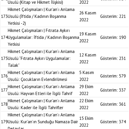
Usulü (Kitap ve Hikmet İlişkisi)
2022
Hikmet Çalışmaları | Kur’an’ı Anlama
26 Kasım
173
Usulü (İftida / Kadının Boşanma
Gösterim:
221
2022
Yetkisi -2)
Hikmet Çalışmaları | Fıtrata Aykırı
19 Kasım
174
Uygulamalar: İftida / Kadının Boşanma
Gösterim:
190
2022
Yetkisi
Hikmet Çalışmaları | Kur’an’ı Anlama
12 Kasım
175
Usulü “Fıtrata Aykırı Uygulamalar:
Gösterim:
231
2022
Talak”
Hikmet Çalışmaları | Kur’an’ı Anlama
5 Kasım
176
Gösterim:
579
Usulü: Çocukların Evlendirilmesi
2022
Hikmet Çalışmaları | Kur’an’ı Anlama
29 Ekim
177
Gösterim:
337
Usulü: Hayvan Etleri ile İlgili Tahrif
2022
Hikmet Çalışmaları | Kur’an’ı Anlama
22 Ekim
178
Gösterim:
361
Usulü: Kader ile İlgili Tahrifler
2022
Hikmet Çalışmaları | Kur’an’ı Anlama
15 Ekim
179
Usulü: Kur’an’ın Sunduğu Namaza Dair
Gösterim:
374
2022
Detaylar