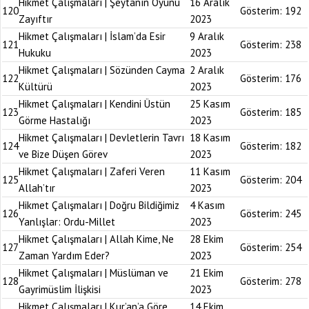
Hikmet Çalışmaları | Şeytanın Oyunu
16 Aralık
120
Gösterim:
192
Zayıftır
2023
Hikmet Çalışmaları | İslam’da Esir
9 Aralık
121
Gösterim:
238
Hukuku
2023
Hikmet Çalışmaları | Sözünden Cayma
2 Aralık
122
Gösterim:
176
Kültürü
2023
Hikmet Çalışmaları | Kendini Üstün
25 Kasım
123
Gösterim:
185
Görme Hastalığı
2023
Hikmet Çalışmaları | Devletlerin Tavrı
18 Kasım
124
Gösterim:
182
ve Bize Düşen Görev
2023
Hikmet Çalışmaları | Zaferi Veren
11 Kasım
125
Gösterim:
204
Allah’tır
2023
Hikmet Çalışmaları | Doğru Bildiğimiz
4 Kasım
126
Gösterim:
245
Yanlışlar: Ordu-Millet
2023
Hikmet Çalışmaları | Allah Kime, Ne
28 Ekim
127
Gösterim:
254
Zaman Yardım Eder?
2023
Hikmet Çalışmaları | Müslüman ve
21 Ekim
128
Gösterim:
278
Gayrimüslim İlişkisi
2023
Hikmet Çalışmaları | Kur’an’a Göre
14 Ekim