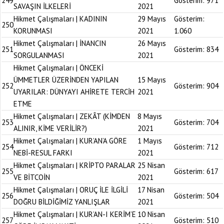
249
Gösterim:
971
SAVAŞIN İLKELERİ
2021
Hikmet Çalışmaları | KADININ
29 Mayıs
Gösterim:
250
KORUNMASI
2021
1.060
Hikmet Çalışmaları | İNANCIN
26 Mayıs
251
Gösterim:
834
SORGULANMASI
2021
Hikmet Çalışmaları | ÖNCEKİ
ÜMMETLER ÜZERİNDEN YAPILAN
15 Mayıs
252
Gösterim:
904
UYARILAR: DÜNYAYI AHİRETE TERCİH
2021
ETME
Hikmet Çalışmaları | ZEKÂT (KİMDEN
8 Mayıs
253
Gösterim:
704
ALINIR, KİME VERİLİR?)
2021
Hikmet Çalışmaları | KUR’AN’A GÖRE
1 Mayıs
254
Gösterim:
712
NEBİ-RESUL FARKI
2021
Hikmet Çalışmaları | KRİPTO PARALAR
25 Nisan
255
Gösterim:
617
VE BİTCOİN
2021
Hikmet Çalışmaları | ORUÇ İLE İLGİLİ
17 Nisan
256
Gösterim:
504
DOĞRU BİLDİĞİMİZ YANLIŞLAR
2021
Hikmet Çalışmaları | KUR’AN-I KERİM’E
10 Nisan
257
Gösterim:
510