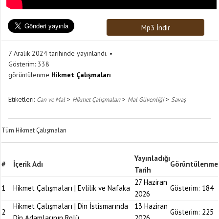
Mp3 İndir
7 Aralık 2024 tarihinde yayınlandı.
Gösterim:
338
görüntülenme
Hikmet Çalışmaları
Etiketleri:
>
>
>
Can ve Mal
Hikmet Çalışmaları
Mal Güvenliği
Savaş
Tüm Hikmet Çalışmaları
Yayınladığı
#
İçerik Adı
Görüntülenme
Tarih
27 Haziran
1
Hikmet Çalışmaları | Evlilik ve Nafaka
Gösterim:
184
2026
Hikmet Çalışmaları | Din İstismarında
13 Haziran
2
Gösterim:
225
Din Adamlarının Rolü
2026