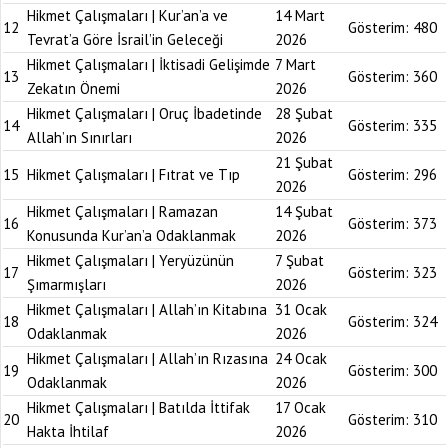
Hikmet Çalışmaları | Kur’an’a ve
14 Mart
12
Gösterim:
480
Tevrat’a Göre İsrail’in Geleceği
2026
Hikmet Çalışmaları | İktisadi Gelişimde
7 Mart
13
Gösterim:
360
Zekatın Önemi
2026
Hikmet Çalışmaları | Oruç İbadetinde
28 Şubat
14
Gösterim:
335
Allah’ın Sınırları
2026
21 Şubat
15
Hikmet Çalışmaları | Fıtrat ve Tıp
Gösterim:
296
2026
Hikmet Çalışmaları | Ramazan
14 Şubat
16
Gösterim:
373
Konusunda Kur’an’a Odaklanmak
2026
Hikmet Çalışmaları | Yeryüzünün
7 Şubat
17
Gösterim:
323
Şımarmışları
2026
Hikmet Çalışmaları | Allah’ın Kitabına
31 Ocak
18
Gösterim:
324
Odaklanmak
2026
Hikmet Çalışmaları | Allah’ın Rızasına
24 Ocak
19
Gösterim:
300
Odaklanmak
2026
Hikmet Çalışmaları | Batılda İttifak
17 Ocak
20
Gösterim:
310
Hakta İhtilaf
2026