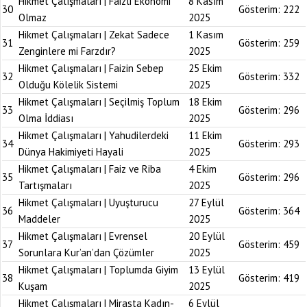
Hikmet Çalışmaları | Faizli Ekonomi
8 Kasım
30
Gösterim:
222
Olmaz
2025
Hikmet Çalışmaları | Zekat Sadece
1 Kasım
31
Gösterim:
259
Zenginlere mi Farzdır?
2025
Hikmet Çalışmaları | Faizin Sebep
25 Ekim
32
Gösterim:
332
Olduğu Kölelik Sistemi
2025
Hikmet Çalışmaları | Seçilmiş Toplum
18 Ekim
33
Gösterim:
296
Olma İddiası
2025
Hikmet Çalışmaları | Yahudilerdeki
11 Ekim
34
Gösterim:
293
Dünya Hakimiyeti Hayali
2025
Hikmet Çalışmaları | Faiz ve Riba
4 Ekim
35
Gösterim:
296
Tartışmaları
2025
Hikmet Çalışmaları | Uyuşturucu
27 Eylül
36
Gösterim:
364
Maddeler
2025
Hikmet Çalışmaları | Evrensel
20 Eylül
37
Gösterim:
459
Sorunlara Kur’an’dan Çözümler
2025
Hikmet Çalışmaları | Toplumda Giyim
13 Eylül
38
Gösterim:
419
Kuşam
2025
Hikmet Çalışmaları | Mirasta Kadın-
6 Eylül