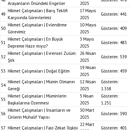
Arayanların Önündeki Engeller
2025
Hikmet Çalışmaları | Barış Teklifi
17 Mayıs
49
Gösterim:
441
Karşısında Görevlerimiz
2025
Hikmet Çalışmaları | Evlendirme
10 Mayıs
50
Gösterim:
409
Görevimiz
2025
Hikmet Çalışmaları | En Büyük
3 Mayıs
51
Gösterim:
483
Depreme Hazır mıyız?
2025
Hikmet Çalışmaları | Evrensel Zulüm:
26 Nisan
52
Gösterim:
539
Şirk
2025
19 Nisan
53
Hikmet Çalışmaları | Doğal Eğitim
Gösterim:
459
2025
Hikmet Çalışmaları | Mümin Olmanın
12 Nisan
Gösterim:
54
Gereği
2025
1.338
Hikmet Çalışmaları | Müminlerin
5 Nisan
Gösterim:
55
Başkalarına Özenmesi
2025
1.251
Hikmet Çalışmaları | İnsanların ve
30 Mart
56
Gösterim:
390
Cinlerin Muhalif Yapısı
2025
22 Mart
57
Hikmet Çalışmaları | Faiz-Zekat İlişkisi
Gösterim:
401