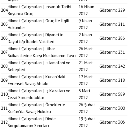
Hikmet Çalışmaları | İnsanlık Tarihi
16 Nisan
204
Gösterim:
229
Boyunca Oruç
2022
Hikmet Çalışmaları | Oruç İle İlgili
9 Nisan
205
Gösterim:
211
Hükümler
2022
Hikmet Çalışmaları | Diyanet’in
2 Nisan
206
Gösterim:
286
Dayattığı İbadet Vakitleri
2022
Hikmet Çalışmaları | İtibar
26 Mart
207
Gösterim:
231
Suikastlerine Karşı Müslümanın Tavrı
2022
Hikmet Çalışmaları | İslamofobi ve
21 Mart
208
Gösterim:
242
Sebepleri
2022
Hikmet Çalışmaları | Kur’an’daki
12 Mart
209
Gösterim:
218
Evrensel Savaş Ahlakı
2022
Hikmet Çalışmaları | İş Kazaları ve
5 Mart
210
Gösterim:
589
Cezai Sorumluluklar
2022
Hikmet Çalışmaları | Örneklerle
26 Şubat
211
Gösterim:
300
Kur’an’da Savaş Hukuku
2022
Hikmet Çalışmaları | Dinde
19 Şubat
212
Gösterim:
303
Sorgulamanın Sınırları
2022