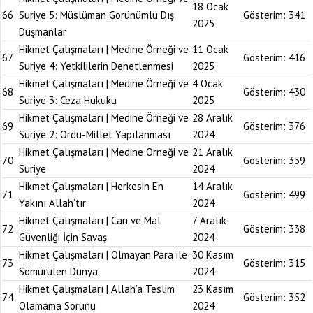
18 Ocak
66
Suriye 5: Müslüman Görünümlü Dış
Gösterim:
341
2025
Düşmanlar
Hikmet Çalışmaları | Medine Örneği ve
11 Ocak
67
Gösterim:
416
Suriye 4: Yetkililerin Denetlenmesi
2025
Hikmet Çalışmaları | Medine Örneği ve
4 Ocak
68
Gösterim:
430
Suriye 3: Ceza Hukuku
2025
Hikmet Çalışmaları | Medine Örneği ve
28 Aralık
69
Gösterim:
376
Suriye 2: Ordu-Millet Yapılanması
2024
Hikmet Çalışmaları | Medine Örneği ve
21 Aralık
70
Gösterim:
359
Suriye
2024
Hikmet Çalışmaları | Herkesin En
14 Aralık
71
Gösterim:
499
Yakını Allah’tır
2024
Hikmet Çalışmaları | Can ve Mal
7 Aralık
72
Gösterim:
338
Güvenliği İçin Savaş
2024
Hikmet Çalışmaları | Olmayan Para ile
30 Kasım
73
Gösterim:
315
Sömürülen Dünya
2024
Hikmet Çalışmaları | Allah’a Teslim
23 Kasım
74
Gösterim:
352
Olamama Sorunu
2024