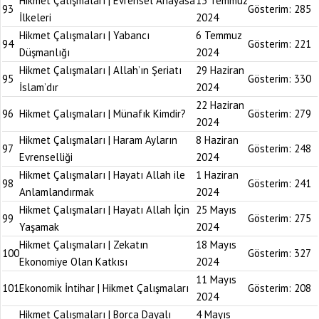
Hikmet Çalışmaları | Evrensel Anayasa
13 Temmuz
93
Gösterim:
285
İlkeleri
2024
Hikmet Çalışmaları | Yabancı
6 Temmuz
94
Gösterim:
221
Düşmanlığı
2024
Hikmet Çalışmaları | Allah’ın Şeriatı
29 Haziran
95
Gösterim:
330
İslam’dır
2024
22 Haziran
96
Hikmet Çalışmaları | Münafık Kimdir?
Gösterim:
279
2024
Hikmet Çalışmaları | Haram Ayların
8 Haziran
97
Gösterim:
248
Evrenselliği
2024
Hikmet Çalışmaları | Hayatı Allah ile
1 Haziran
98
Gösterim:
241
Anlamlandırmak
2024
Hikmet Çalışmaları | Hayatı Allah İçin
25 Mayıs
99
Gösterim:
275
Yaşamak
2024
Hikmet Çalışmaları | Zekatın
18 Mayıs
100
Gösterim:
327
Ekonomiye Olan Katkısı
2024
11 Mayıs
101
Ekonomik İntihar | Hikmet Çalışmaları
Gösterim:
208
2024
Hikmet Çalışmaları | Borca Dayalı
4 Mayıs