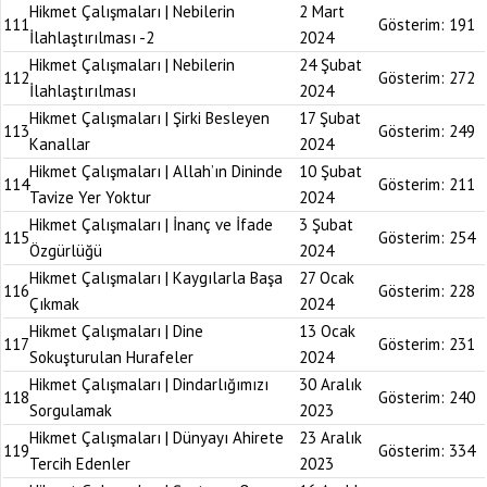
Hikmet Çalışmaları | Nebilerin
2 Mart
111
Gösterim:
191
İlahlaştırılması -2
2024
Hikmet Çalışmaları | Nebilerin
24 Şubat
112
Gösterim:
272
İlahlaştırılması
2024
Hikmet Çalışmaları | Şirki Besleyen
17 Şubat
113
Gösterim:
249
Kanallar
2024
Hikmet Çalışmaları | Allah’ın Dininde
10 Şubat
114
Gösterim:
211
Tavize Yer Yoktur
2024
Hikmet Çalışmaları | İnanç ve İfade
3 Şubat
115
Gösterim:
254
Özgürlüğü
2024
Hikmet Çalışmaları | Kaygılarla Başa
27 Ocak
116
Gösterim:
228
Çıkmak
2024
Hikmet Çalışmaları | Dine
13 Ocak
117
Gösterim:
231
Sokuşturulan Hurafeler
2024
Hikmet Çalışmaları | Dindarlığımızı
30 Aralık
118
Gösterim:
240
Sorgulamak
2023
Hikmet Çalışmaları | Dünyayı Ahirete
23 Aralık
119
Gösterim:
334
Tercih Edenler
2023