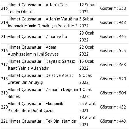
Hikmet Çalışmaları | Allah’a Tam
12 Şubat
213
Gösterim:
330
Teslim Olmak
2022
Hikmet Çalışmaları | Allah’ın Varlığına
5 Şubat
214
Gösterim:
438
İnanmak Mümin Olmak İçin Yeterli Mi?
2022
29 Ocak
215
Hikmet Çalışmaları | Zıhar ve İla
Gösterim:
443
2022
Hikmet Çalışmaları | Adem
22 Ocak
216
Gösterim:
525
Aleyhisselamın İlmi Seviyesi
2022
Hikmet Çalışmaları | Kayıtsız Şartsız
15 Ocak
217
Gösterim:
468
İtaat Yalnız Allah’adır
2022
Hikmet Çalışmaları | Deist ve Ateist
8 Ocak
218
Gösterim:
520
Üreten Din Anlayışı
2022
Hikmet Çalışmaları | Zamanın Değerini
1 Ocak
219
Gösterim:
504
Bilmek
2022
Hikmet Çalışmaları | Ekonomik
25 Aralık
220
Gösterim:
452
Problemlere Doğal Çözüm
2021
18 Aralık
221
Hikmet Çalışmaları | Tek Din İslam’dır
Gösterim:
448
2021