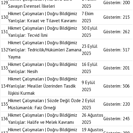
129
Gösterim:
200
Savaşın Evrensel İlkeleri
2023
Hikmet Çalışmaları | Doğru Bildiğimiz
7 Ekim
130
Gösterim:
215
Yanlışlar: Kıraat ve Tilavet Kavramı
2023
Hikmet Çalışmaları | Doğru Bildiğimiz
30 Eylül
131
Gösterim:
262
Yanlışlar: Tecvid İlmi
2023
Hikmet Çalışmaları | Doğru Bildiğimiz
23 Eylül
132
Yanlışlar: Tedricilik/Hükümleri Zamana
Gösterim:
317
2023
Yayma
Hikmet Çalışmaları | Doğru Bildiğimiz
16 Eylül
133
Gösterim:
201
Yanlışlar: Nesih
2023
Hikmet Çalışmaları | Doğru Bildiğimiz
9 Eylül
134
Yanlışlar: Mealler Üzerinden Tasdik
Gösterim:
306
2023
İlişkisi Kurmak
Hikmet Çalışmaları | Sözde Değil Özde
2 Eylül
135
Gösterim:
220
Müslümanlık: Faiz Örneği
2023
Hikmet Çalışmaları | Doğru Bildiğimiz
26 Ağustos
136
Gösterim:
243
Yanlışlar: Halife ve Melek Kavramı
2023
Hikmet Çalışmaları | Doğru Bildiğimiz
19 Ağustos