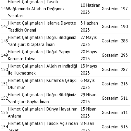
Hikmet Çalışmaları | Tasdik
10 Haziran
146
Bağlamında Allah’ın Değişmez
Gösterim:
197
2023
Yasaları
Hikmet Çalışmaları | İslam’a Davette
3 Haziran
147
Gösterim:
190
Tasdikin Önemi
2023
Hikmet Çalışmaları | Doğru Bildiğimiz
27 Mayıs
148
Gösterim:
288
Yanlışlar: Kitaplara İman
2023
Hikmet Çalışmaları | Doğal Yapıyı
20 Mayıs
149
Gösterim:
293
Koruma: Takva
2023
Hikmet Çalışmaları | Allah’ın İndirdiği
13 Mayıs
150
Gösterim:
287
ile Hükmetmek
2023
Hikmet Çalışmaları | Kur’an’da Çelişki
6 Mayıs
151
Gösterim:
216
Olur mu?
2023
Hikmet Çalışmaları | Doğru Bildiğimiz
29 Nisan
152
Gösterim:
311
Yanlışlar: Gayba İman
2023
Hikmet Çalışmaları | Dünya Hayatının
15 Nisan
153
Gösterim:
311
Anlamı
2023
Hikmet Çalışmaları | Tasdik Açısından
8 Nisan
154
Gösterim:
313
Zekat
2023