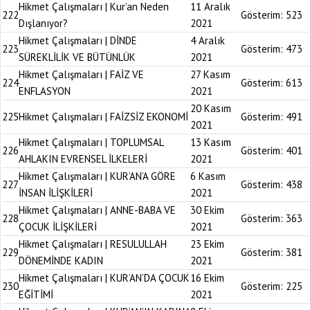
Hikmet Çalışmaları | Kur’an Neden
11 Aralık
222
Gösterim:
523
Dışlanıyor?
2021
Hikmet Çalışmaları | DİNDE
4 Aralık
223
Gösterim:
473
SÜREKLİLİK VE BÜTÜNLÜK
2021
Hikmet Çalışmaları | FAİZ VE
27 Kasım
224
Gösterim:
613
ENFLASYON
2021
20 Kasım
225
Hikmet Çalışmaları | FAİZSİZ EKONOMİ
Gösterim:
491
2021
Hikmet Çalışmaları | TOPLUMSAL
13 Kasım
226
Gösterim:
401
AHLAKIN EVRENSEL İLKELERİ
2021
Hikmet Çalışmaları | KUR’AN’A GÖRE
6 Kasım
227
Gösterim:
438
İNSAN İLİŞKİLERİ
2021
Hikmet Çalışmaları | ANNE-BABA VE
30 Ekim
228
Gösterim:
363
ÇOCUK İLİŞKİLERİ
2021
Hikmet Çalışmaları | RESULULLAH
23 Ekim
229
Gösterim:
381
DÖNEMİNDE KADIN
2021
Hikmet Çalışmaları | KUR’AN’DA ÇOCUK
16 Ekim
230
Gösterim:
225
EĞİTİMİ
2021