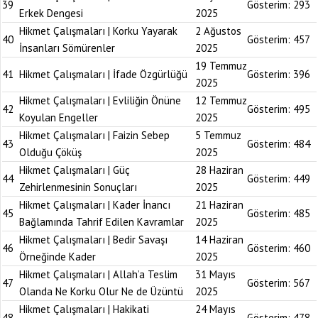
39
Gösterim:
293
Erkek Dengesi
2025
Hikmet Çalışmaları | Korku Yayarak
2 Ağustos
40
Gösterim:
457
İnsanları Sömürenler
2025
19 Temmuz
41
Hikmet Çalışmaları | İfade Özgürlüğü
Gösterim:
396
2025
Hikmet Çalışmaları | Evliliğin Önüne
12 Temmuz
42
Gösterim:
495
Koyulan Engeller
2025
Hikmet Çalışmaları | Faizin Sebep
5 Temmuz
43
Gösterim:
484
Olduğu Çöküş
2025
Hikmet Çalışmaları | Güç
28 Haziran
44
Gösterim:
449
Zehirlenmesinin Sonuçları
2025
Hikmet Çalışmaları | Kader İnancı
21 Haziran
45
Gösterim:
485
Bağlamında Tahrif Edilen Kavramlar
2025
Hikmet Çalışmaları | Bedir Savaşı
14 Haziran
46
Gösterim:
460
Örneğinde Kader
2025
Hikmet Çalışmaları | Allah’a Teslim
31 Mayıs
47
Gösterim:
567
Olanda Ne Korku Olur Ne de Üzüntü
2025
Hikmet Çalışmaları | Hakikati
24 Mayıs
48
Gösterim:
478