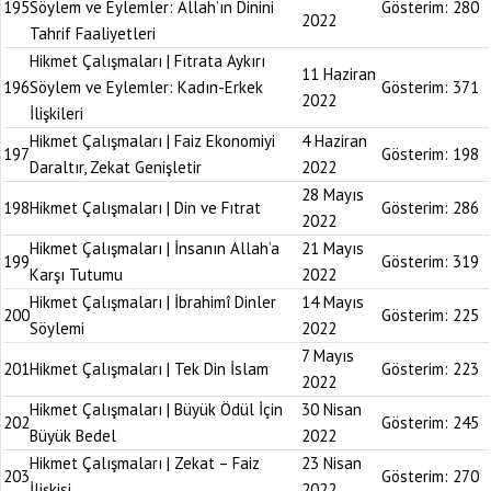
195
Söylem ve Eylemler: Allah’ın Dinini
Gösterim:
280
2022
Tahrif Faaliyetleri
Hikmet Çalışmaları | Fıtrata Aykırı
11 Haziran
196
Söylem ve Eylemler: Kadın-Erkek
Gösterim:
371
2022
İlişkileri
Hikmet Çalışmaları | Faiz Ekonomiyi
4 Haziran
197
Gösterim:
198
Daraltır, Zekat Genişletir
2022
28 Mayıs
198
Hikmet Çalışmaları | Din ve Fıtrat
Gösterim:
286
2022
Hikmet Çalışmaları | İnsanın Allah’a
21 Mayıs
199
Gösterim:
319
Karşı Tutumu
2022
Hikmet Çalışmaları | İbrahimî Dinler
14 Mayıs
200
Gösterim:
225
Söylemi
2022
7 Mayıs
201
Hikmet Çalışmaları | Tek Din İslam
Gösterim:
223
2022
Hikmet Çalışmaları | Büyük Ödül İçin
30 Nisan
202
Gösterim:
245
Büyük Bedel
2022
Hikmet Çalışmaları | Zekat – Faiz
23 Nisan
203
Gösterim:
270
İlişkisi
2022