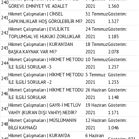
240
GÖREVİ: EMNİYET VE ADALET
2021
1.360
Hikmet Çalışmaları | CİNSEL
31 Temmuz
Gösterim:
241
SAPKINLIKLAR HOŞ GÖRÜLEBİLİR Mİ?
2021
1.327
Hikmet Çalışmaları | EVLİLİKTE
24 Temmuz
Gösterim:
242
TOPLUMSAL VE HUKUKİ ZORLUKLAR
2021
1.185
Hikmet Çalışmaları | KUR’AN’DAN
18 Temmuz
Gösterim:
243
BAŞKA KAYNAK VAR MI?
2021
2.078
Hikmet Çalışmaları | HİKMET METODU
10 Temmuz
Gösterim:
244
İLE İLGİLİ SORULAR -3
2021
1.237
Hikmet Çalışmaları | HİKMET METODU
3 Temmuz
Gösterim:
245
İLE İLGİLİ SORULAR -2
2021
1.233
Hikmet Çalışmaları | HİKMET METODU
26 Haziran
Gösterim:
246
İLE İLGİLİ SORULAR
2021
1.148
Hikmet Çalışmaları | GAYR-İ METLÜV
19 Haziran
Gösterim:
247
VAHİY (KUR’AN DIŞI VAHİY) NEDİR?
2021
1.171
Hikmet Çalışmaları | MÜSLÜMANIN
12 Haziran
Gösterim:
248
BİLGİ KAYNAĞI
2021
1.046
Hikmet Çalışmaları | KUR’AN’DA
6 Haziran