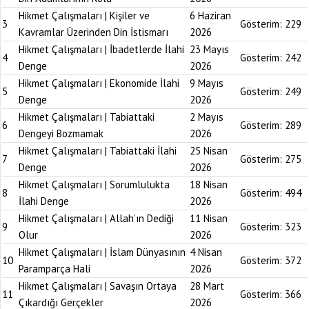
Hikmet Çalışmaları | Kişiler ve
6 Haziran
3
Gösterim:
229
Kavramlar Üzerinden Din İstismarı
2026
Hikmet Çalışmaları | İbadetlerde İlahi
23 Mayıs
4
Gösterim:
242
Denge
2026
Hikmet Çalışmaları | Ekonomide İlahi
9 Mayıs
5
Gösterim:
249
Denge
2026
Hikmet Çalışmaları | Tabiattaki
2 Mayıs
6
Gösterim:
289
Dengeyi Bozmamak
2026
Hikmet Çalışmaları | Tabiattaki İlahi
25 Nisan
7
Gösterim:
275
Denge
2026
Hikmet Çalışmaları | Sorumlulukta
18 Nisan
8
Gösterim:
494
İlahi Denge
2026
Hikmet Çalışmaları | Allah’ın Dediği
11 Nisan
9
Gösterim:
323
Olur
2026
Hikmet Çalışmaları | İslam Dünyasının
4 Nisan
10
Gösterim:
372
Paramparça Hali
2026
Hikmet Çalışmaları | Savaşın Ortaya
28 Mart
11
Gösterim:
366
Çıkardığı Gerçekler
2026