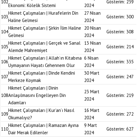
102
Gösterim:
239
Ekonomi: Kölelik Sistemi
2024
Hikmet Çalışmaları | Hurafelerin Din
27 Nisan
103
Gösterim:
300
Haline Gelmesi
2024
Hikmet Çalışmaları | Şirkin İlim Haline
20 Nisan
104
Gösterim:
308
Gelmesi
2024
Hikmet Çalışmaları | Gerçek ve Sanal
13 Nisan
105
Gösterim:
214
Alemde Mahremiyet
2024
Hikmet Çalışmaları | Allah’ın Kitabına
6 Nisan
106
Gösterim:
335
Uymayanın Hayatı Cehennem Olur
2024
Hikmet Çalışmaları | Dinde Kendini
30 Mart
107
Gösterim:
247
Merkeze Koymak
2024
Hikmet Çalışmaları | Dinin
23 Mart
108
Anlaşılmasını Engelleyen Din
Gösterim:
219
2024
Adamları
Hikmet Çalışmaları | Kur’an’ı Nasıl
16 Mart
109
Gösterim:
272
Okumalıyız?
2024
Hikmet Çalışmaları | Ramazan Ayına
9 Mart
110
Gösterim:
627
Dair Merak Edilenler
2024