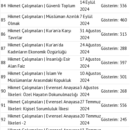
14 Eylül
84
Hikmet Çalışmaları | Güvenli Toplum
Gösterim:
336
2024
Hikmet Çalışmaları | Müslüman Azınlık
7 Eylül
85
Gösterim:
460
Olmak
2024
Hikmet Çalışmaları | Kur’an’a Karşı
31 Ağustos
86
Gösterim:
313
Tavırlar
2024
Hikmet Çalışmaları | Kur’an’da
24 Ağustos
87
Gösterim:
288
Kadınların Ekonomik Özgürlüğü
2024
Hikmet Çalışmaları | İnsanlığı Esir
17 Ağustos
88
Gösterim:
397
Alan Faiz
2024
Hikmet Çalışmaları | İslam Ve
10 Ağustos
89
Gösterim:
301
Müslümanlar Arasındaki Kopukluk
2024
Hikmet Çalışmaları | Evrensel Anayasa
3 Ağustos
90
Gösterim:
268
İlkeleri: Özel Hayatın Dokunulmazlığı
2024
Hikmet Çalışmaları | Evrensel Anayasa
27 Temmuz
91
Gösterim:
556
İlkeleri: Kişisel Sorumluluk İlkesi
2024
Hikmet Çalışmaları | Evrensel Anayasa
20 Temmuz
92
Gösterim:
245
İlkeleri -2
2024