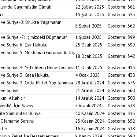
plumda Gayrimüslim Olmak
22 Şubat 2025
Gösterim:
361
rı
15 Şubat 2025
Gösterim:
355
 ve Suriye-8: Birlikte Yaşamanın
8 Şubat 2025
Gösterim:
362
 ve Suriye -7: İçimizdeki Düşmanlar
1 Şubat 2025
Gösterim:
399
 ve Suriye 6: Esir Hukuku
25 Ocak 2025
Gösterim:
399
i ve Suriye 5: Müslüman Görünümlü Dış
18 Ocak 2025
Gösterim:
342
ve Suriye 4: Yetkililerin Denetlenmesi
11 Ocak 2025
Gösterim:
416
 ve Suriye 3: Ceza Hukuku
4 Ocak 2025
Gösterim:
430
 ve Suriye 2: Ordu-Millet Yapılanması
28 Aralık 2024
Gösterim:
376
 ve Suriye
21 Aralık 2024
Gösterim:
360
kını Allah’tır
14 Aralık 2024
Gösterim:
500
enliği İçin Savaş
7 Aralık 2024
Gösterim:
338
 ile Sömürülen Dünya
30 Kasım 2024
Gösterim:
316
im Olamama Sorunu
23 Kasım 2024
Gösterim:
352
kler
16 Kasım 2024
Gösterim:
318
yiinin Zekat İle Desteklenmesi
9 Kasım 2024
Gösterim:
390