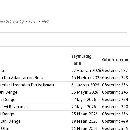
>
>
nin Bağlayıcılığı
kuran
Metin
Yayınladığı
Görüntülenm
Tarih
aka
27 Haziran 2026
Gösterim:
187
nda Din Adamlarının Rolü
13 Haziran 2026
Gösterim:
228
ramlar Üzerinden Din İstismarı
6 Haziran 2026
Gösterim:
236
lahi Denge
23 Mayıs 2026
Gösterim:
243
ahi Denge
9 Mayıs 2026
Gösterim:
254
engeyi Bozmamak
2 Mayıs 2026
Gösterim:
290
hi Denge
25 Nisan 2026
Gösterim:
276
İlahi Denge
18 Nisan 2026
Gösterim:
499
i Olur
11 Nisan 2026
Gösterim:
325