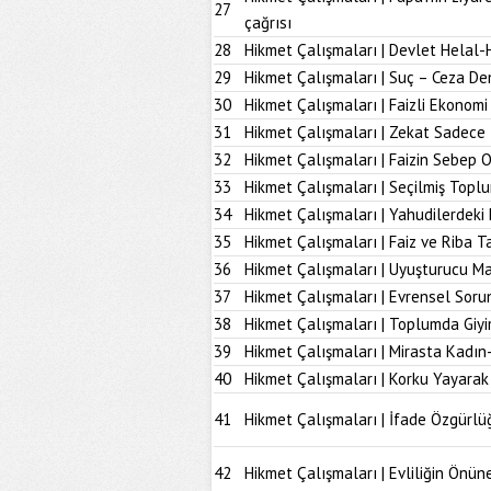
27
çağrısı
28
Hikmet Çalışmaları | Devlet Helal-
29
Hikmet Çalışmaları | Suç – Ceza De
30
Hikmet Çalışmaları | Faizli Ekonom
31
Hikmet Çalışmaları | Zekat Sadece 
32
Hikmet Çalışmaları | Faizin Sebep 
33
Hikmet Çalışmaları | Seçilmiş Topl
34
Hikmet Çalışmaları | Yahudilerdeki
35
Hikmet Çalışmaları | Faiz ve Riba T
36
Hikmet Çalışmaları | Uyuşturucu M
37
Hikmet Çalışmaları | Evrensel Soru
38
Hikmet Çalışmaları | Toplumda Giy
39
Hikmet Çalışmaları | Mirasta Kadın
40
Hikmet Çalışmaları | Korku Yayarak
41
Hikmet Çalışmaları | İfade Özgürlü
42
Hikmet Çalışmaları | Evliliğin Önü