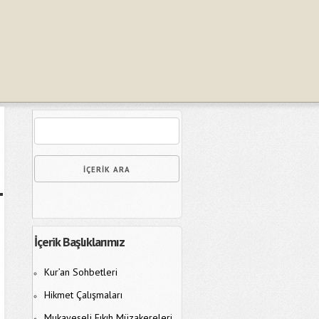
İçerik Başlıklarımız
Kur’an Sohbetleri
Hikmet Çalışmaları
Mukayeseli Fıkıh Müzakereleri