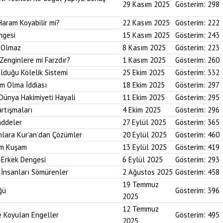
29 Kasım 2025
Gösterim:
298
Haram Koyabilir mi?
22 Kasım 2025
Gösterim:
222
ngesi
15 Kasım 2025
Gösterim:
243
i Olmaz
8 Kasım 2025
Gösterim:
223
Zenginlere mi Farzdır?
1 Kasım 2025
Gösterim:
260
Olduğu Kölelik Sistemi
25 Ekim 2025
Gösterim:
332
um Olma İddiası
18 Ekim 2025
Gösterim:
297
 Dünya Hakimiyeti Hayali
11 Ekim 2025
Gösterim:
295
artışmaları
4 Ekim 2025
Gösterim:
296
addeler
27 Eylül 2025
Gösterim:
365
nlara Kur’an’dan Çözümler
20 Eylül 2025
Gösterim:
460
im Kuşam
13 Eylül 2025
Gösterim:
419
-Erkek Dengesi
6 Eylül 2025
Gösterim:
293
 İnsanları Sömürenler
2 Ağustos 2025
Gösterim:
458
19 Temmuz
ğü
Gösterim:
396
2025
12 Temmuz
ne Koyulan Engeller
Gösterim:
495
2025