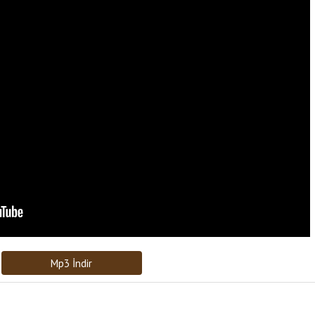
Bağlantıyı Gönderin
[recaptcha]
Mp3 İndir