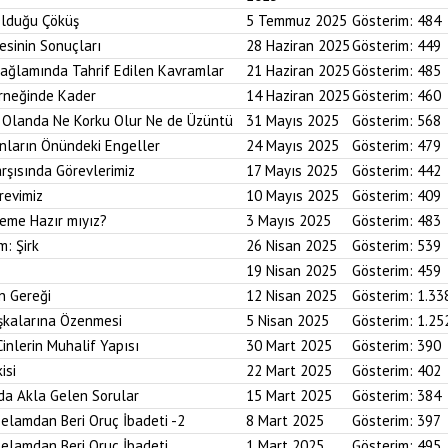
Olduğu Çöküş
5 Temmuz 2025
Gösterim:
484
esinin Sonuçları
28 Haziran 2025
Gösterim:
449
Bağlamında Tahrif Edilen Kavramlar
21 Haziran 2025
Gösterim:
485
Örneğinde Kader
14 Haziran 2025
Gösterim:
460
im Olanda Ne Korku Olur Ne de Üzüntü
31 Mayıs 2025
Gösterim:
568
anların Önündeki Engeller
24 Mayıs 2025
Gösterim:
479
arşısında Görevlerimiz
17 Mayıs 2025
Gösterim:
442
revimiz
10 Mayıs 2025
Gösterim:
409
reme Hazır mıyız?
3 Mayıs 2025
Gösterim:
483
m: Şirk
26 Nisan 2025
Gösterim:
539
19 Nisan 2025
Gösterim:
459
n Gereği
12 Nisan 2025
Gösterim:
1.33
aşkalarına Özenmesi
5 Nisan 2025
Gösterim:
1.25
Cinlerin Muhalif Yapısı
30 Mart 2025
Gösterim:
390
isi
22 Mart 2025
Gösterim:
402
da Akla Gelen Sorular
15 Mart 2025
Gösterim:
384
elamdan Beri Oruç İbadeti -2
8 Mart 2025
Gösterim:
397
elamdan Beri Oruç İbadeti
1 Mart 2025
Gösterim:
495