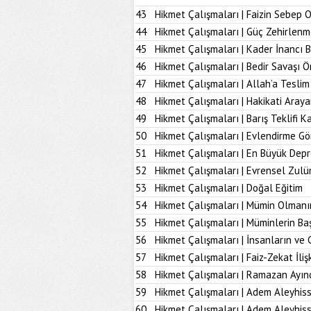
43
Hikmet Çalışmaları | Faizin Sebep 
44
Hikmet Çalışmaları | Güç Zehirlenm
45
Hikmet Çalışmaları | Kader İnancı 
46
Hikmet Çalışmaları | Bedir Savaşı 
47
Hikmet Çalışmaları | Allah’a Tesl
48
Hikmet Çalışmaları | Hakikati Aray
49
Hikmet Çalışmaları | Barış Teklifi K
50
Hikmet Çalışmaları | Evlendirme Gö
51
Hikmet Çalışmaları | En Büyük Dep
52
Hikmet Çalışmaları | Evrensel Zulü
53
Hikmet Çalışmaları | Doğal Eğitim
54
Hikmet Çalışmaları | Mümin Olmanı
55
Hikmet Çalışmaları | Müminlerin B
56
Hikmet Çalışmaları | İnsanların ve 
57
Hikmet Çalışmaları | Faiz-Zekat İlişk
58
Hikmet Çalışmaları | Ramazan Ayın
59
Hikmet Çalışmaları | Adem Aleyhiss
60
Hikmet Çalışmaları | Adem Aleyhiss