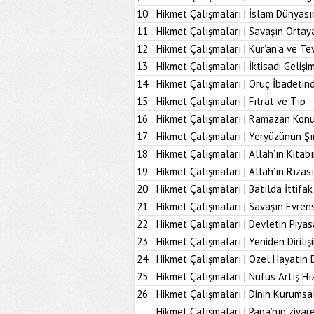
10
Hikmet Çalışmaları | İslam Dünyası
11
Hikmet Çalışmaları | Savaşın Ortay
12
Hikmet Çalışmaları | Kur’an’a ve Tev
13
Hikmet Çalışmaları | İktisadi Geliş
14
Hikmet Çalışmaları | Oruç İbadetind
15
Hikmet Çalışmaları | Fıtrat ve Tıp
16
Hikmet Çalışmaları | Ramazan Kon
17
Hikmet Çalışmaları | Yeryüzünün Şı
18
Hikmet Çalışmaları | Allah’ın Kita
19
Hikmet Çalışmaları | Allah’ın Rız
20
Hikmet Çalışmaları | Batılda İttifak
21
Hikmet Çalışmaları | Savaşın Evrens
22
Hikmet Çalışmaları | Devletin Piya
23
Hikmet Çalışmaları | Yeniden Diriliş
24
Hikmet Çalışmaları | Özel Hayatın
25
Hikmet Çalışmaları | Nüfus Artış Hı
26
Hikmet Çalışmaları | Dinin Kurumsal
Hikmet Çalışmaları | Papa’nın ziyare