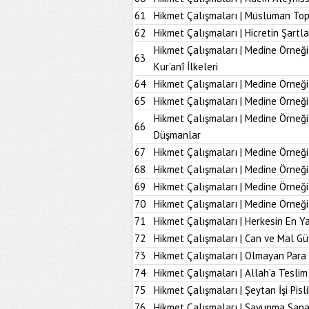
61
Hikmet Çalışmaları | Müslüman To
62
Hikmet Çalışmaları | Hicretin Şartla
Hikmet Çalışmaları | Medine Örneği
63
Kur’anî İlkeleri
64
Hikmet Çalışmaları | Medine Örneği
65
Hikmet Çalışmaları | Medine Örneği
Hikmet Çalışmaları | Medine Örneğ
66
Düşmanlar
67
Hikmet Çalışmaları | Medine Örneği 
68
Hikmet Çalışmaları | Medine Örneği
69
Hikmet Çalışmaları | Medine Örneği
70
Hikmet Çalışmaları | Medine Örneği
71
Hikmet Çalışmaları | Herkesin En Ya
72
Hikmet Çalışmaları | Can ve Mal Güv
73
Hikmet Çalışmaları | Olmayan Para
74
Hikmet Çalışmaları | Allah’a Tesl
75
Hikmet Çalışmaları | Şeytan İşi Pisli
76
Hikmet Çalışmaları | Savunma Sana