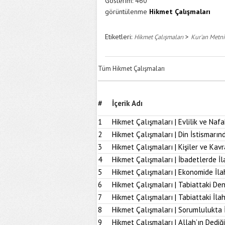
Gösterim:
460
görüntülenme
Hikmet Çalışmaları
Etiketleri:
>
Hikmet Çalışmaları
Kur'an Metni
Tüm Hikmet Çalışmaları
#
İçerik Adı
1
Hikmet Çalışmaları | Evlilik ve Naf
2
Hikmet Çalışmaları | Din İstismarı
3
Hikmet Çalışmaları | Kişiler ve Kav
4
Hikmet Çalışmaları | İbadetlerde İ
5
Hikmet Çalışmaları | Ekonomide İl
6
Hikmet Çalışmaları | Tabiattaki D
7
Hikmet Çalışmaları | Tabiattaki İla
8
Hikmet Çalışmaları | Sorumlulukta 
9
Hikmet Çalışmaları | Allah’ın Dediğ