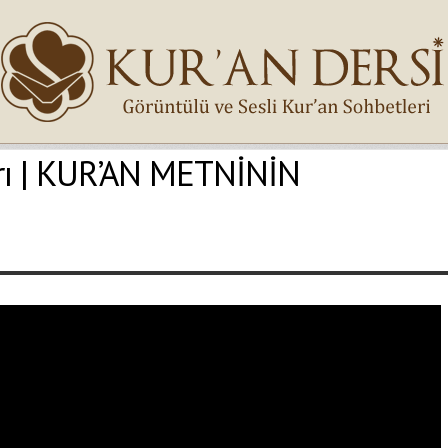
rı | KUR’AN METNİNİN
İsminiz (*)
Epostanız (*)
Yaşadığınız Hatanın Ayrıntıları