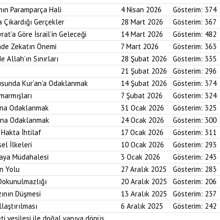
nın Paramparça Hali
4 Nisan 2026
Gösterim:
374
a Çıkardığı Gerçekler
28 Mart 2026
Gösterim:
367
rat’a Göre İsrail’in Geleceği
14 Mart 2026
Gösterim:
482
imde Zekatın Önemi
7 Mart 2026
Gösterim:
363
e Allah’ın Sınırları
28 Şubat 2026
Gösterim:
335
21 Şubat 2026
Gösterim:
296
usunda Kur’an’a Odaklanmak
14 Şubat 2026
Gösterim:
374
marmışları
7 Şubat 2026
Gösterim:
324
bına Odaklanmak
31 Ocak 2026
Gösterim:
325
asına Odaklanmak
24 Ocak 2026
Gösterim:
300
 Hakta İhtilaf
17 Ocak 2026
Gösterim:
311
el İlkeleri
10 Ocak 2026
Gösterim:
293
saya Müdahalesi
3 Ocak 2026
Gösterim:
243
in Yolu
27 Aralık 2025
Gösterim:
283
 Dokunulmazlığı
20 Aralık 2025
Gösterim:
206
zının Düşmesi
13 Aralık 2025
Gösterim:
237
laştırılması
6 Aralık 2025
Gösterim:
242
ti vesilesi ile doğal yapıya dönüş