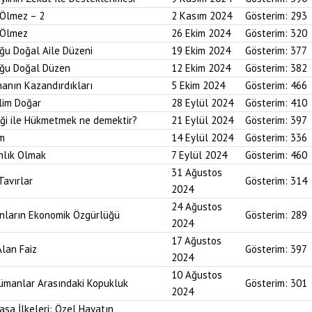
 Ölmez – 2
2 Kasım 2024
Gösterim:
293
r Ölmez
26 Ekim 2024
Gösterim:
320
uğu Doğal Aile Düzeni
19 Ekim 2024
Gösterim:
377
duğu Doğal Düzen
12 Ekim 2024
Gösterim:
382
anın Kazandırdıkları
5 Ekim 2024
Gösterim:
466
lim Doğar
28 Eylül 2024
Gösterim:
410
diği ile Hükmetmek ne demektir?
21 Eylül 2024
Gösterim:
397
um
14 Eylül 2024
Gösterim:
336
nlık Olmak
7 Eylül 2024
Gösterim:
460
31 Ağustos
Tavırlar
Gösterim:
314
2024
24 Ağustos
ınların Ekonomik Özgürlüğü
Gösterim:
289
2024
17 Ağustos
Alan Faiz
Gösterim:
397
2024
10 Ağustos
lümanlar Arasındaki Kopukluk
Gösterim:
301
2024
asa İlkeleri: Özel Hayatın