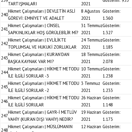
239
Gösterim:
953
TARTIŞMALARI
2021
Hikmet Çalışmaları | DEVLETİN ASLİ
8 Ağustos
Gösterim:
240
GÖREVİ: EMNİYET VE ADALET
2021
1.360
Hikmet Çalışmaları | CİNSEL
31 Temmuz
Gösterim:
241
SAPKINLIKLAR HOŞ GÖRÜLEBİLİR Mİ?
2021
1.327
Hikmet Çalışmaları | EVLİLİKTE
24 Temmuz
Gösterim:
242
TOPLUMSAL VE HUKUKİ ZORLUKLAR
2021
1.185
Hikmet Çalışmaları | KUR’AN’DAN
18 Temmuz
Gösterim:
243
BAŞKA KAYNAK VAR MI?
2021
2.078
Hikmet Çalışmaları | HİKMET METODU
10 Temmuz
Gösterim:
244
İLE İLGİLİ SORULAR -3
2021
1.238
Hikmet Çalışmaları | HİKMET METODU
3 Temmuz
Gösterim:
245
İLE İLGİLİ SORULAR -2
2021
1.233
Hikmet Çalışmaları | HİKMET METODU
26 Haziran
Gösterim:
246
İLE İLGİLİ SORULAR
2021
1.148
Hikmet Çalışmaları | GAYR-İ METLÜV
19 Haziran
Gösterim:
247
VAHİY (KUR’AN DIŞI VAHİY) NEDİR?
2021
1.173
Hikmet Çalışmaları | MÜSLÜMANIN
12 Haziran
Gösterim:
248