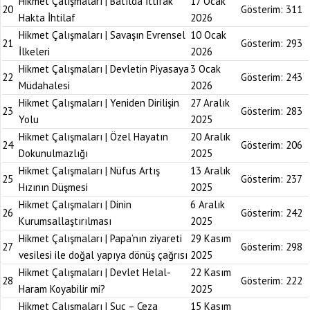
Hikmet Çalışmaları | Batılda İttifak
17 Ocak
20
Gösterim:
311
Hakta İhtilaf
2026
Hikmet Çalışmaları | Savaşın Evrensel
10 Ocak
21
Gösterim:
293
İlkeleri
2026
Hikmet Çalışmaları | Devletin Piyasaya
3 Ocak
22
Gösterim:
243
Müdahalesi
2026
Hikmet Çalışmaları | Yeniden Dirilişin
27 Aralık
23
Gösterim:
283
Yolu
2025
Hikmet Çalışmaları | Özel Hayatın
20 Aralık
24
Gösterim:
206
Dokunulmazlığı
2025
Hikmet Çalışmaları | Nüfus Artış
13 Aralık
25
Gösterim:
237
Hızının Düşmesi
2025
Hikmet Çalışmaları | Dinin
6 Aralık
26
Gösterim:
242
Kurumsallaştırılması
2025
Hikmet Çalışmaları | Papa’nın ziyareti
29 Kasım
27
Gösterim:
298
vesilesi ile doğal yapıya dönüş çağrısı
2025
Hikmet Çalışmaları | Devlet Helal-
22 Kasım
28
Gösterim:
222
Haram Koyabilir mi?
2025
Hikmet Çalışmaları | Suç – Ceza
15 Kasım