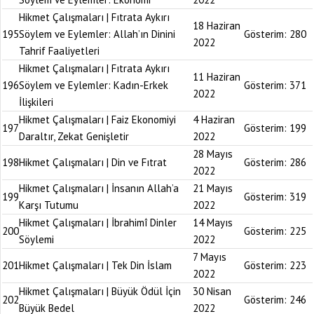
Hikmet Çalışmaları | Fıtrata Aykırı
18 Haziran
195
Söylem ve Eylemler: Allah’ın Dinini
Gösterim:
280
2022
Tahrif Faaliyetleri
Hikmet Çalışmaları | Fıtrata Aykırı
11 Haziran
196
Söylem ve Eylemler: Kadın-Erkek
Gösterim:
371
2022
İlişkileri
Hikmet Çalışmaları | Faiz Ekonomiyi
4 Haziran
197
Gösterim:
199
Daraltır, Zekat Genişletir
2022
28 Mayıs
198
Hikmet Çalışmaları | Din ve Fıtrat
Gösterim:
286
2022
Hikmet Çalışmaları | İnsanın Allah’a
21 Mayıs
199
Gösterim:
319
Karşı Tutumu
2022
Hikmet Çalışmaları | İbrahimî Dinler
14 Mayıs
200
Gösterim:
225
Söylemi
2022
7 Mayıs
201
Hikmet Çalışmaları | Tek Din İslam
Gösterim:
223
2022
Hikmet Çalışmaları | Büyük Ödül İçin
30 Nisan
202
Gösterim:
246
Büyük Bedel
2022