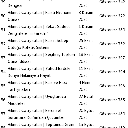
29
Gösterim:
242
Dengesi
2025
Hikmet Çalışmaları | Faizli Ekonomi
8 Kasım
30
Gösterim:
222
Olmaz
2025
Hikmet Çalışmaları | Zekat Sadece
1 Kasım
31
Gösterim:
260
Zenginlere mi Farzdır?
2025
Hikmet Çalışmaları | Faizin Sebep
25 Ekim
32
Gösterim:
332
Olduğu Kölelik Sistemi
2025
Hikmet Çalışmaları | Seçilmiş Toplum
18 Ekim
33
Gösterim:
297
Olma İddiası
2025
Hikmet Çalışmaları | Yahudilerdeki
11 Ekim
34
Gösterim:
294
Dünya Hakimiyeti Hayali
2025
Hikmet Çalışmaları | Faiz ve Riba
4 Ekim
35
Gösterim:
296
Tartışmaları
2025
Hikmet Çalışmaları | Uyuşturucu
27 Eylül
36
Gösterim:
365
Maddeler
2025
Hikmet Çalışmaları | Evrensel
20 Eylül
37
Gösterim:
460
Sorunlara Kur’an’dan Çözümler
2025
Hikmet Çalışmaları | Toplumda Giyim
13 Eylül
38
Gösterim:
419