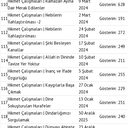
Hikmet Çalışmaları | Ramazan Ayına
9 Mart
110
Gösterim:
628
Dair Merak Edilenler
2024
Hikmet Çalışmaları | Nebilerin
2 Mart
111
Gösterim:
191
İlahlaştırılması -2
2024
Hikmet Çalışmaları | Nebilerin
24 Şubat
112
Gösterim:
272
İlahlaştırılması
2024
Hikmet Çalışmaları | Şirki Besleyen
17 Şubat
113
Gösterim:
249
Kanallar
2024
Hikmet Çalışmaları | Allah’ın Dininde
10 Şubat
114
Gösterim:
211
Tavize Yer Yoktur
2024
Hikmet Çalışmaları | İnanç ve İfade
3 Şubat
115
Gösterim:
255
Özgürlüğü
2024
Hikmet Çalışmaları | Kaygılarla Başa
27 Ocak
116
Gösterim:
229
Çıkmak
2024
Hikmet Çalışmaları | Dine
13 Ocak
117
Gösterim:
231
Sokuşturulan Hurafeler
2024
Hikmet Çalışmaları | Dindarlığımızı
30 Aralık
118
Gösterim:
240
Sorgulamak
2023
Hikmet Çalışmaları | Dünyayı Ahirete
23 Aralık