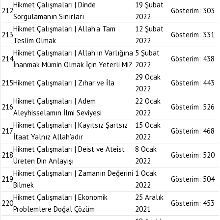
Hikmet Çalışmaları | Dinde
19 Şubat
212
Gösterim:
303
Sorgulamanın Sınırları
2022
Hikmet Çalışmaları | Allah’a Tam
12 Şubat
213
Gösterim:
331
Teslim Olmak
2022
Hikmet Çalışmaları | Allah’ın Varlığına
5 Şubat
214
Gösterim:
438
İnanmak Mümin Olmak İçin Yeterli Mi?
2022
29 Ocak
215
Hikmet Çalışmaları | Zıhar ve İla
Gösterim:
443
2022
Hikmet Çalışmaları | Adem
22 Ocak
216
Gösterim:
526
Aleyhisselamın İlmi Seviyesi
2022
Hikmet Çalışmaları | Kayıtsız Şartsız
15 Ocak
217
Gösterim:
468
İtaat Yalnız Allah’adır
2022
Hikmet Çalışmaları | Deist ve Ateist
8 Ocak
218
Gösterim:
520
Üreten Din Anlayışı
2022
Hikmet Çalışmaları | Zamanın Değerini
1 Ocak
219
Gösterim:
504
Bilmek
2022
Hikmet Çalışmaları | Ekonomik
25 Aralık
220
Gösterim:
453
Problemlere Doğal Çözüm
2021