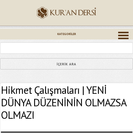
İsminiz (*)
KATEGORILER
Epostanız (*)
Hikmet Çalışmaları | YENİ
Yaşadığınız Hatanın Ayrıntıları
DÜNYA DÜZENİNİN OLMAZSA
OLMAZI
Bağlantıyı Gönderin