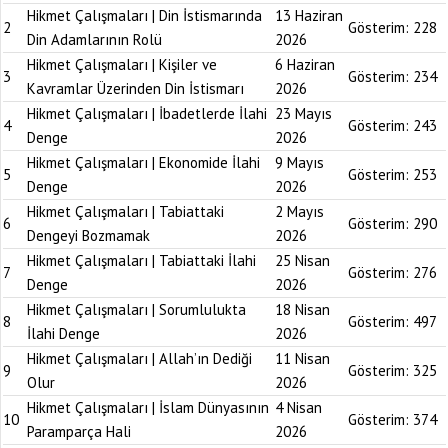
Hikmet Çalışmaları | Din İstismarında
13 Haziran
2
Gösterim:
228
Din Adamlarının Rolü
2026
Hikmet Çalışmaları | Kişiler ve
6 Haziran
3
Gösterim:
234
Kavramlar Üzerinden Din İstismarı
2026
Hikmet Çalışmaları | İbadetlerde İlahi
23 Mayıs
4
Gösterim:
243
Denge
2026
Hikmet Çalışmaları | Ekonomide İlahi
9 Mayıs
5
Gösterim:
253
Denge
2026
Hikmet Çalışmaları | Tabiattaki
2 Mayıs
6
Gösterim:
290
Dengeyi Bozmamak
2026
Hikmet Çalışmaları | Tabiattaki İlahi
25 Nisan
7
Gösterim:
276
Denge
2026
Hikmet Çalışmaları | Sorumlulukta
18 Nisan
8
Gösterim:
497
İlahi Denge
2026
Hikmet Çalışmaları | Allah’ın Dediği
11 Nisan
9
Gösterim:
325
Olur
2026
Hikmet Çalışmaları | İslam Dünyasının
4 Nisan
10
Gösterim:
374
Paramparça Hali
2026