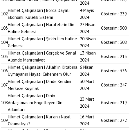
2024
Hikmet Çalışmaları | Borca Dayalı
4 Mayıs
102
Gösterim:
239
Ekonomi: Kölelik Sistemi
2024
Hikmet Çalışmaları | Hurafelerin Din
27 Nisan
103
Gösterim:
300
Haline Gelmesi
2024
Hikmet Çalışmaları | Şirkin İlim Haline
20 Nisan
104
Gösterim:
308
Gelmesi
2024
Hikmet Çalışmaları | Gerçek ve Sanal
13 Nisan
105
Gösterim:
215
Alemde Mahremiyet
2024
Hikmet Çalışmaları | Allah’ın Kitabına
6 Nisan
106
Gösterim:
336
Uymayanın Hayatı Cehennem Olur
2024
Hikmet Çalışmaları | Dinde Kendini
30 Mart
107
Gösterim:
247
Merkeze Koymak
2024
Hikmet Çalışmaları | Dinin
23 Mart
108
Anlaşılmasını Engelleyen Din
Gösterim:
219
2024
Adamları
Hikmet Çalışmaları | Kur’an’ı Nasıl
16 Mart
109
Gösterim:
272
Okumalıyız?
2024