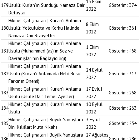
15 Ekim
179
Usulü: Kur’an’ın Sunduğu Namaza Dair
Gösterim:
374
2022
Detaylar
Hikmet Çalışmaları | Kur’an’ı Anlama
8 Ekim
180
Usulü: Yolculukta ve Korku Halinde
Gösterim:
361
2022
Namaza Dair Rivayetler
Hikmet Çalışmaları | Kur’an’ı Anlama
1 Ekim
181
Usulü (Muhammed (as)’ın Söz ve
Gösterim:
468
2022
Davranışlarının Bağlayıcılığı)
Hikmet Çalışmaları | Kur’an’ı Anlama
24 Eylül
182
Usulü (Kur’an’ı Anlamada Nebi-Resul
Gösterim:
313
2022
Farkının Önemi)
Hikmet Çalışmaları | Kur’an’ı Anlama
17 Eylül
183
Gösterim:
258
Usulü (Usule Dair Temel Ayetler)
2022
Hikmet Çalışmaları | Kur’an’ı Anlama
10 Eylül
184
Gösterim:
263
Usulü
2022
Hikmet Çalışmaları | Büyük Yanlışlara
3 Eylül
185
Gösterim:
254
Dini Kılıflar: Muta Nikahı
2022
Hikmet Çalışmaları | Büyük Yanlışlara
27 Ağustos
186
Gösterim:
286