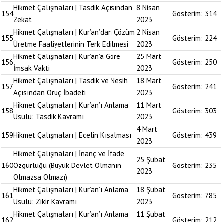
Hikmet Çalışmaları | Tasdik Açısından
8 Nisan
154
Gösterim:
314
Zekat
2023
Hikmet Çalışmaları | Kur’an’dan Çözüm
2 Nisan
155
Gösterim:
224
Üretme Faaliyetlerinin Terk Edilmesi
2023
Hikmet Çalışmaları | Kur’an’a Göre
25 Mart
156
Gösterim:
250
İmsak Vakti
2023
Hikmet Çalışmaları | Tasdik ve Nesih
18 Mart
157
Gösterim:
241
Açısından Oruç İbadeti
2023
Hikmet Çalışmaları | Kur’an’ı Anlama
11 Mart
158
Gösterim:
303
Usulü: Tasdik Kavramı
2023
4 Mart
159
Hikmet Çalışmaları | Ecelin Kısalması
Gösterim:
439
2023
Hikmet Çalışmaları | İnanç ve İfade
25 Şubat
160
Özgürlüğü (Büyük Devlet Olmanın
Gösterim:
235
2023
Olmazsa Olmazı)
Hikmet Çalışmaları | Kur’an’ı Anlama
18 Şubat
161
Gösterim:
785
Usulü: Zikir Kavramı
2023
Hikmet Çalışmaları | Kur’an’ı Anlama
11 Şubat
162
Gösterim:
212