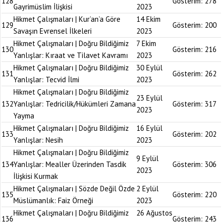
128
Gösterim:
278
Gayrimüslim İlişkisi
2023
Hikmet Çalışmaları | Kur’an’a Göre
14 Ekim
129
Gösterim:
200
Savaşın Evrensel İlkeleri
2023
Hikmet Çalışmaları | Doğru Bildiğimiz
7 Ekim
130
Gösterim:
216
Yanlışlar: Kıraat ve Tilavet Kavramı
2023
Hikmet Çalışmaları | Doğru Bildiğimiz
30 Eylül
131
Gösterim:
262
Yanlışlar: Tecvid İlmi
2023
Hikmet Çalışmaları | Doğru Bildiğimiz
23 Eylül
132
Yanlışlar: Tedricilik/Hükümleri Zamana
Gösterim:
317
2023
Yayma
Hikmet Çalışmaları | Doğru Bildiğimiz
16 Eylül
133
Gösterim:
202
Yanlışlar: Nesih
2023
Hikmet Çalışmaları | Doğru Bildiğimiz
9 Eylül
134
Yanlışlar: Mealler Üzerinden Tasdik
Gösterim:
306
2023
İlişkisi Kurmak
Hikmet Çalışmaları | Sözde Değil Özde
2 Eylül
135
Gösterim:
220
Müslümanlık: Faiz Örneği
2023
Hikmet Çalışmaları | Doğru Bildiğimiz
26 Ağustos
136
Gösterim:
243