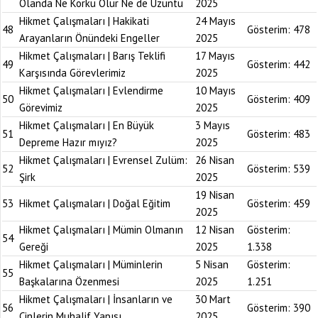
Olanda Ne Korku Olur Ne de Üzüntü
2025
Hikmet Çalışmaları | Hakikati
24 Mayıs
48
Gösterim:
478
Arayanların Önündeki Engeller
2025
Hikmet Çalışmaları | Barış Teklifi
17 Mayıs
49
Gösterim:
442
Karşısında Görevlerimiz
2025
Hikmet Çalışmaları | Evlendirme
10 Mayıs
50
Gösterim:
409
Görevimiz
2025
Hikmet Çalışmaları | En Büyük
3 Mayıs
51
Gösterim:
483
Depreme Hazır mıyız?
2025
Hikmet Çalışmaları | Evrensel Zulüm:
26 Nisan
52
Gösterim:
539
Şirk
2025
19 Nisan
53
Hikmet Çalışmaları | Doğal Eğitim
Gösterim:
459
2025
Hikmet Çalışmaları | Mümin Olmanın
12 Nisan
Gösterim:
54
Gereği
2025
1.338
Hikmet Çalışmaları | Müminlerin
5 Nisan
Gösterim:
55
Başkalarına Özenmesi
2025
1.251
Hikmet Çalışmaları | İnsanların ve
30 Mart
56
Gösterim:
390
Cinlerin Muhalif Yapısı
2025