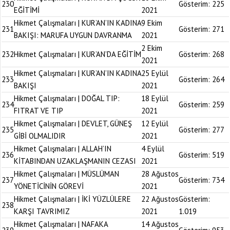
230
Gösterim:
225
EĞİTİMİ
2021
Hikmet Çalışmaları | KUR’AN’IN KADINA
9 Ekim
231
Gösterim:
271
BAKIŞI: MARUFA UYGUN DAVRANMA
2021
2 Ekim
232
Hikmet Çalışmaları | KUR’AN’DA EĞİTİM
Gösterim:
268
2021
Hikmet Çalışmaları | KUR’AN’IN KADINA
25 Eylül
233
Gösterim:
264
BAKIŞI
2021
Hikmet Çalışmaları | DOĞAL TIP:
18 Eylül
234
Gösterim:
259
FITRAT VE TIP
2021
Hikmet Çalışmaları | DEVLET, GÜNEŞ
12 Eylül
235
Gösterim:
277
GİBİ OLMALIDIR
2021
Hikmet Çalışmaları | ALLAH’IN
4 Eylül
236
Gösterim:
519
KİTABINDAN UZAKLAŞMANIN CEZASI
2021
Hikmet Çalışmaları | MÜSLÜMAN
28 Ağustos
237
Gösterim:
734
YÖNETİCİNİN GÖREVİ
2021
Hikmet Çalışmaları | İKİ YÜZLÜLERE
22 Ağustos
Gösterim:
238
KARŞI TAVRIMIZ
2021
1.019
Hikmet Çalışmaları | NAFAKA
14 Ağustos