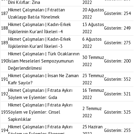
Dini Kılıflar: Zina
2022
Hikmet Çalışmaları | Fıtrattan
20 Ağustos
187
Gösterim:
254
Uzaklaşıp Batıla Yönelmek
2022
Hikmet Çalışmaları | Kadın-Erkek
13 Ağustos
188
Gösterim:
249
İlişkilerinin Kur’anî İlkeleri -4
2022
Hikmet Çalışmaları | Kadın-Erkek
6 Ağustos
189
Gösterim:
275
İlişkilerinin Kur’anî İlkeleri -3
2022
Hikmet Çalışmaları | Türk Ocaklarının
30 Temmuz
190
İslam Meseleleri Sempozyumunun
Gösterim:
200
2022
Değerlendirilmesi
Hikmet Çalışmaları | İnsan Ne Zaman
23 Temmuz
191
Gösterim:
352
Kafir Sayılır?
2022
Hikmet Çalışmaları | Fıtrata Aykırı
16 Temmuz
192
Gösterim:
321
Söylem ve Eylemler: Gıda
2022
Hikmet Çalışmaları | Fıtrata Aykırı
2 Temmuz
193
Söylem ve Eylemler: Cinsel
Gösterim:
325
2022
Sapkınlıklar
Hikmet Çalışmaları | Fıtrata Aykırı
25 Haziran
194
Gösterim:
255
Söylem ve Eylemler: Ekonomi
2022