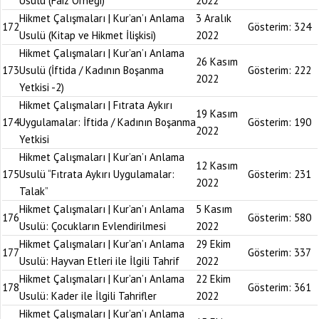
Usulü (Faiz Örneği)
2022
Hikmet Çalışmaları | Kur’an’ı Anlama
3 Aralık
172
Gösterim:
324
Usulü (Kitap ve Hikmet İlişkisi)
2022
Hikmet Çalışmaları | Kur’an’ı Anlama
26 Kasım
173
Usulü (İftida / Kadının Boşanma
Gösterim:
222
2022
Yetkisi -2)
Hikmet Çalışmaları | Fıtrata Aykırı
19 Kasım
174
Uygulamalar: İftida / Kadının Boşanma
Gösterim:
190
2022
Yetkisi
Hikmet Çalışmaları | Kur’an’ı Anlama
12 Kasım
175
Usulü “Fıtrata Aykırı Uygulamalar:
Gösterim:
231
2022
Talak”
Hikmet Çalışmaları | Kur’an’ı Anlama
5 Kasım
176
Gösterim:
580
Usulü: Çocukların Evlendirilmesi
2022
Hikmet Çalışmaları | Kur’an’ı Anlama
29 Ekim
177
Gösterim:
337
Usulü: Hayvan Etleri ile İlgili Tahrif
2022
Hikmet Çalışmaları | Kur’an’ı Anlama
22 Ekim
178
Gösterim:
361
Usulü: Kader ile İlgili Tahrifler
2022
Hikmet Çalışmaları | Kur’an’ı Anlama