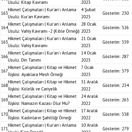
Usulü: Kitap Kavramı
2023
Hikmet Çalışmaları | Kur’an’ı Anlama
4 Şubat
163
Gösterim:
230
Usulü: Kur’an Kavramı
2023
Hikmet Çalışmaları | Kur’an’ı Anlama
28 Ocak
164
Gösterim:
326
Usulü: Vahiy Kavramı -2 (Kıble Örneği)
2023
Hikmet Çalışmaları | Kur’an’ı Anlama
21 Ocak
165
Gösterim:
339
Usulü: Vahiy Kavramı
2023
Hikmet Çalışmaları | Kur’an’ı Anlama
14 Ocak
166
Gösterim:
287
Usulü: Din Tanımı
2023
Hikmet Çalışmaları | Kitap ve Hikmet
7 Ocak
167
Gösterim:
379
İlişkisi: Ayaklara Mesh Örneği
2023
Hikmet Çalışmaları | Kitap ve Hikmet
31 Aralık
168
Gösterim:
234
İlişkisi: Kölelik ve Cariyelik
2022
Hikmet Çalışmaları | Kitap ve Hikmet
24 Aralık
169
Gösterim:
263
İlişkisi: Namazın Kazası Olur Mu?
2022
Hikmet Çalışmaları | Kitap ve Hikmet
17 Aralık
170
Gösterim:
338
İlişkisi: Kadınların Şahitliği Örneği
2022
Hikmet Çalışmaları | Kur’an’ı Anlama
10 Aralık
171
Gösterim:
279