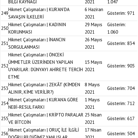
BİLGİ KAYNAĞI
2021
1.047
Hikmet Çalışmaları | KUR’AN’DA
6 Haziran
249
Gösterim:
971
SAVAŞIN İLKELERİ
2021
Hikmet Çalışmaları | KADININ
29 Mayıs
Gösterim:
250
KORUNMASI
2021
1.060
Hikmet Çalışmaları | İNANCIN
26 Mayıs
251
Gösterim:
834
SORGULANMASI
2021
Hikmet Çalışmaları | ÖNCEKİ
ÜMMETLER ÜZERİNDEN YAPILAN
15 Mayıs
252
Gösterim:
905
UYARILAR: DÜNYAYI AHİRETE TERCİH
2021
ETME
Hikmet Çalışmaları | ZEKÂT (KİMDEN
8 Mayıs
253
Gösterim:
704
ALINIR, KİME VERİLİR?)
2021
Hikmet Çalışmaları | KUR’AN’A GÖRE
1 Mayıs
254
Gösterim:
712
NEBİ-RESUL FARKI
2021
Hikmet Çalışmaları | KRİPTO PARALAR
25 Nisan
255
Gösterim:
617
VE BİTCOİN
2021
Hikmet Çalışmaları | ORUÇ İLE İLGİLİ
17 Nisan
256
Gösterim:
504
DOĞRU BİLDİĞİMİZ YANLIŞLAR
2021