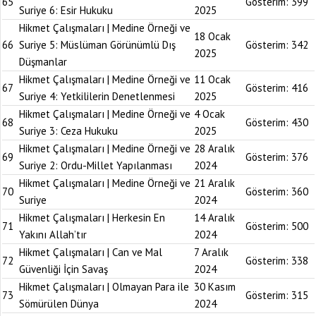
65
Gösterim:
399
Suriye 6: Esir Hukuku
2025
Hikmet Çalışmaları | Medine Örneği ve
18 Ocak
66
Suriye 5: Müslüman Görünümlü Dış
Gösterim:
342
2025
Düşmanlar
Hikmet Çalışmaları | Medine Örneği ve
11 Ocak
67
Gösterim:
416
Suriye 4: Yetkililerin Denetlenmesi
2025
Hikmet Çalışmaları | Medine Örneği ve
4 Ocak
68
Gösterim:
430
Suriye 3: Ceza Hukuku
2025
Hikmet Çalışmaları | Medine Örneği ve
28 Aralık
69
Gösterim:
376
Suriye 2: Ordu-Millet Yapılanması
2024
Hikmet Çalışmaları | Medine Örneği ve
21 Aralık
70
Gösterim:
360
Suriye
2024
Hikmet Çalışmaları | Herkesin En
14 Aralık
71
Gösterim:
500
Yakını Allah’tır
2024
Hikmet Çalışmaları | Can ve Mal
7 Aralık
72
Gösterim:
338
Güvenliği İçin Savaş
2024
Hikmet Çalışmaları | Olmayan Para ile
30 Kasım
73
Gösterim:
315
Sömürülen Dünya
2024