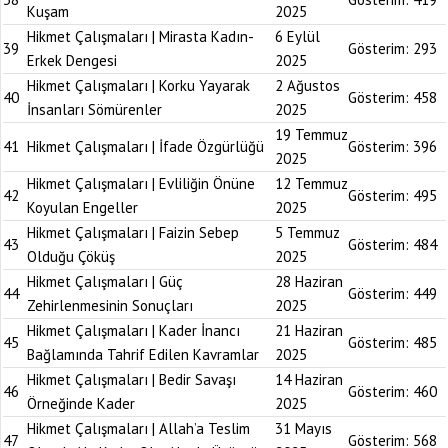
Kuşam
2025
Hikmet Çalışmaları | Mirasta Kadın-
6 Eylül
39
Gösterim:
293
Erkek Dengesi
2025
Hikmet Çalışmaları | Korku Yayarak
2 Ağustos
40
Gösterim:
458
İnsanları Sömürenler
2025
19 Temmuz
41
Hikmet Çalışmaları | İfade Özgürlüğü
Gösterim:
396
2025
Hikmet Çalışmaları | Evliliğin Önüne
12 Temmuz
42
Gösterim:
495
Koyulan Engeller
2025
Hikmet Çalışmaları | Faizin Sebep
5 Temmuz
43
Gösterim:
484
Olduğu Çöküş
2025
Hikmet Çalışmaları | Güç
28 Haziran
44
Gösterim:
449
Zehirlenmesinin Sonuçları
2025
Hikmet Çalışmaları | Kader İnancı
21 Haziran
45
Gösterim:
485
Bağlamında Tahrif Edilen Kavramlar
2025
Hikmet Çalışmaları | Bedir Savaşı
14 Haziran
46
Gösterim:
460
Örneğinde Kader
2025
Hikmet Çalışmaları | Allah’a Teslim
31 Mayıs
47
Gösterim:
568