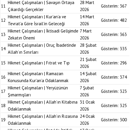
Hikmet Çalışmaları | Savaşın Ortaya
28 Mart
11
Gösterim:
367
Çıkardığı Gerçekler
2026
Hikmet Çalışmaları | Kur’an’a ve
14 Mart
12
Gösterim:
482
Tevrat’a Göre İsrail’in Geleceği
2026
Hikmet Çalışmaları | İktisadi Gelişimde
7 Mart
13
Gösterim:
363
Zekatın Önemi
2026
Hikmet Çalışmaları | Oruç İbadetinde
28 Şubat
14
Gösterim:
335
Allah’ın Sınırları
2026
21 Şubat
15
Hikmet Çalışmaları | Fıtrat ve Tıp
Gösterim:
296
2026
Hikmet Çalışmaları | Ramazan
14 Şubat
16
Gösterim:
374
Konusunda Kur’an’a Odaklanmak
2026
Hikmet Çalışmaları | Yeryüzünün
7 Şubat
17
Gösterim:
323
Şımarmışları
2026
Hikmet Çalışmaları | Allah’ın Kitabına
31 Ocak
18
Gösterim:
325
Odaklanmak
2026
Hikmet Çalışmaları | Allah’ın Rızasına
24 Ocak
19
Gösterim:
300
Odaklanmak
2026