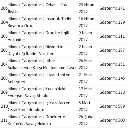
Hikmet Çalışmaları | Zekat – Faiz
23 Nisan
203
Gösterim:
271
İlişkisi
2022
Hikmet Çalışmaları | İnsanlık Tarihi
16 Nisan
204
Gösterim:
229
Boyunca Oruç
2022
Hikmet Çalışmaları | Oruç İle İlgili
9 Nisan
205
Gösterim:
211
Hükümler
2022
Hikmet Çalışmaları | Diyanet’in
2 Nisan
206
Gösterim:
287
Dayattığı İbadet Vakitleri
2022
Hikmet Çalışmaları | İtibar
26 Mart
207
Gösterim:
231
Suikastlerine Karşı Müslümanın Tavrı
2022
Hikmet Çalışmaları | İslamofobi ve
21 Mart
208
Gösterim:
243
Sebepleri
2022
Hikmet Çalışmaları | Kur’an’daki
12 Mart
209
Gösterim:
220
Evrensel Savaş Ahlakı
2022
Hikmet Çalışmaları | İş Kazaları ve
5 Mart
210
Gösterim:
589
Cezai Sorumluluklar
2022
Hikmet Çalışmaları | Örneklerle
26 Şubat
211
Gösterim:
300
Kur’an’da Savaş Hukuku
2022