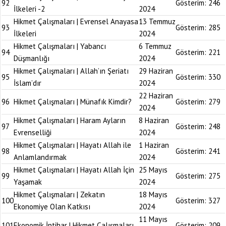
92
Gösterim:
246
İlkeleri -2
2024
Hikmet Çalışmaları | Evrensel Anayasa
13 Temmuz
93
Gösterim:
285
İlkeleri
2024
Hikmet Çalışmaları | Yabancı
6 Temmuz
94
Gösterim:
221
Düşmanlığı
2024
Hikmet Çalışmaları | Allah’ın Şeriatı
29 Haziran
95
Gösterim:
330
İslam’dır
2024
22 Haziran
96
Hikmet Çalışmaları | Münafık Kimdir?
Gösterim:
279
2024
Hikmet Çalışmaları | Haram Ayların
8 Haziran
97
Gösterim:
248
Evrenselliği
2024
Hikmet Çalışmaları | Hayatı Allah ile
1 Haziran
98
Gösterim:
241
Anlamlandırmak
2024
Hikmet Çalışmaları | Hayatı Allah İçin
25 Mayıs
99
Gösterim:
275
Yaşamak
2024
Hikmet Çalışmaları | Zekatın
18 Mayıs
100
Gösterim:
327
Ekonomiye Olan Katkısı
2024
11 Mayıs
101
Ekonomik İntihar | Hikmet Çalışmaları
Gösterim:
209