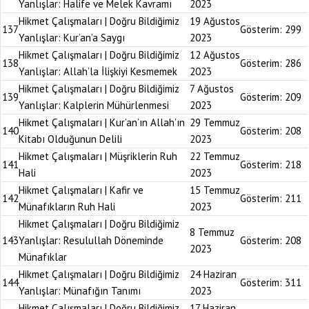
Yanlışlar: Halife ve Melek Kavramı
2023
Hikmet Çalışmaları | Doğru Bildiğimiz
19 Ağustos
137
Gösterim:
299
Yanlışlar: Kur’an’a Saygı
2023
Hikmet Çalışmaları | Doğru Bildiğimiz
12 Ağustos
138
Gösterim:
286
Yanlışlar: Allah’la İlişkiyi Kesmemek
2023
Hikmet Çalışmaları | Doğru Bildiğimiz
7 Ağustos
139
Gösterim:
209
Yanlışlar: Kalplerin Mühürlenmesi
2023
Hikmet Çalışmaları | Kur’an’ın Allah’ın
29 Temmuz
140
Gösterim:
208
Kitabı Olduğunun Delili
2023
Hikmet Çalışmaları | Müşriklerin Ruh
22 Temmuz
141
Gösterim:
218
Hali
2023
Hikmet Çalışmaları | Kafir ve
15 Temmuz
142
Gösterim:
211
Münafıkların Ruh Hali
2023
Hikmet Çalışmaları | Doğru Bildiğimiz
8 Temmuz
143
Yanlışlar: Resulullah Döneminde
Gösterim:
208
2023
Münafıklar
Hikmet Çalışmaları | Doğru Bildiğimiz
24 Haziran
144
Gösterim:
311
Yanlışlar: Münafığın Tanımı
2023
Hikmet Çalışmaları | Doğru Bildiğimiz
17 Haziran