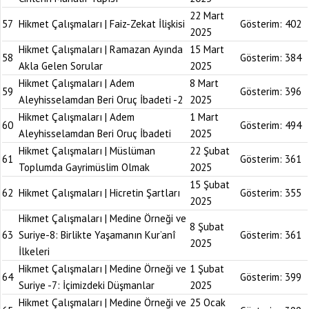
22 Mart
57
Hikmet Çalışmaları | Faiz-Zekat İlişkisi
Gösterim:
402
2025
Hikmet Çalışmaları | Ramazan Ayında
15 Mart
58
Gösterim:
384
Akla Gelen Sorular
2025
Hikmet Çalışmaları | Adem
8 Mart
59
Gösterim:
396
Aleyhisselamdan Beri Oruç İbadeti -2
2025
Hikmet Çalışmaları | Adem
1 Mart
60
Gösterim:
494
Aleyhisselamdan Beri Oruç İbadeti
2025
Hikmet Çalışmaları | Müslüman
22 Şubat
61
Gösterim:
361
Toplumda Gayrimüslim Olmak
2025
15 Şubat
62
Hikmet Çalışmaları | Hicretin Şartları
Gösterim:
355
2025
Hikmet Çalışmaları | Medine Örneği ve
8 Şubat
63
Suriye-8: Birlikte Yaşamanın Kur’anî
Gösterim:
361
2025
İlkeleri
Hikmet Çalışmaları | Medine Örneği ve
1 Şubat
64
Gösterim:
399
Suriye -7: İçimizdeki Düşmanlar
2025
Hikmet Çalışmaları | Medine Örneği ve
25 Ocak