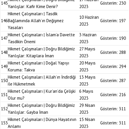
145
Gösterim:
230
Yanlışlar: Kafir Kime Denir?
2023
Hikmet Çalışmaları | Tasdik
10 Haziran
146
Bağlamında Allah’ın Değişmez
Gösterim:
197
2023
Yasaları
Hikmet Çalışmaları | İslam’a Davette
3 Haziran
147
Gösterim:
190
Tasdikin Önemi
2023
Hikmet Çalışmaları | Doğru Bildiğimiz
27 Mayıs
148
Gösterim:
288
Yanlışlar: Kitaplara İman
2023
Hikmet Çalışmaları | Doğal Yapıyı
20 Mayıs
149
Gösterim:
294
Koruma: Takva
2023
Hikmet Çalışmaları | Allah’ın İndirdiği
13 Mayıs
150
Gösterim:
287
ile Hükmetmek
2023
Hikmet Çalışmaları | Kur’an’da Çelişki
6 Mayıs
151
Gösterim:
216
Olur mu?
2023
Hikmet Çalışmaları | Doğru Bildiğimiz
29 Nisan
152
Gösterim:
311
Yanlışlar: Gayba İman
2023
Hikmet Çalışmaları | Dünya Hayatının
15 Nisan
153
Gösterim:
311
Anlamı
2023