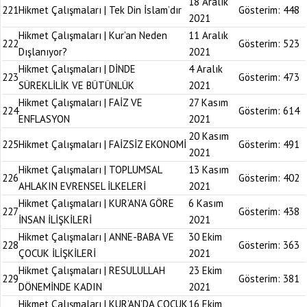
18 Aralık
221
Hikmet Çalışmaları | Tek Din İslam’dır
Gösterim:
448
2021
Hikmet Çalışmaları | Kur’an Neden
11 Aralık
222
Gösterim:
523
Dışlanıyor?
2021
Hikmet Çalışmaları | DİNDE
4 Aralık
223
Gösterim:
473
SÜREKLİLİK VE BÜTÜNLÜK
2021
Hikmet Çalışmaları | FAİZ VE
27 Kasım
224
Gösterim:
614
ENFLASYON
2021
20 Kasım
225
Hikmet Çalışmaları | FAİZSİZ EKONOMİ
Gösterim:
491
2021
Hikmet Çalışmaları | TOPLUMSAL
13 Kasım
226
Gösterim:
402
AHLAKIN EVRENSEL İLKELERİ
2021
Hikmet Çalışmaları | KUR’AN’A GÖRE
6 Kasım
227
Gösterim:
438
İNSAN İLİŞKİLERİ
2021
Hikmet Çalışmaları | ANNE-BABA VE
30 Ekim
228
Gösterim:
363
ÇOCUK İLİŞKİLERİ
2021
Hikmet Çalışmaları | RESULULLAH
23 Ekim
229
Gösterim:
381
DÖNEMİNDE KADIN
2021
Hikmet Çalışmaları | KUR’AN’DA ÇOCUK
16 Ekim