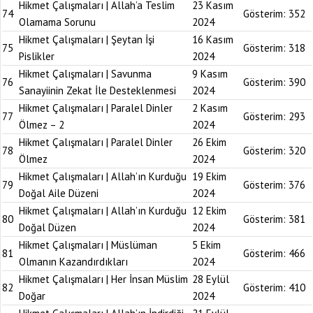
Hikmet Çalışmaları | Allah’a Teslim
23 Kasım
74
Gösterim:
352
Olamama Sorunu
2024
Hikmet Çalışmaları | Şeytan İşi
16 Kasım
75
Gösterim:
318
Pislikler
2024
Hikmet Çalışmaları | Savunma
9 Kasım
76
Gösterim:
390
Sanayiinin Zekat İle Desteklenmesi
2024
Hikmet Çalışmaları | Paralel Dinler
2 Kasım
77
Gösterim:
293
Ölmez – 2
2024
Hikmet Çalışmaları | Paralel Dinler
26 Ekim
78
Gösterim:
320
Ölmez
2024
Hikmet Çalışmaları | Allah’ın Kurduğu
19 Ekim
79
Gösterim:
376
Doğal Aile Düzeni
2024
Hikmet Çalışmaları | Allah’ın Kurduğu
12 Ekim
80
Gösterim:
381
Doğal Düzen
2024
Hikmet Çalışmaları | Müslüman
5 Ekim
81
Gösterim:
466
Olmanın Kazandırdıkları
2024
Hikmet Çalışmaları | Her İnsan Müslim
28 Eylül
82
Gösterim:
410
Doğar
2024