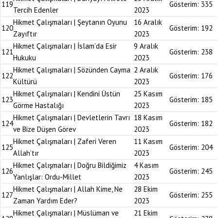
119
Gösterim:
335
Tercih Edenler
2023
Hikmet Çalışmaları | Şeytanın Oyunu
16 Aralık
120
Gösterim:
192
Zayıftır
2023
Hikmet Çalışmaları | İslam’da Esir
9 Aralık
121
Gösterim:
238
Hukuku
2023
Hikmet Çalışmaları | Sözünden Cayma
2 Aralık
122
Gösterim:
176
Kültürü
2023
Hikmet Çalışmaları | Kendini Üstün
25 Kasım
123
Gösterim:
185
Görme Hastalığı
2023
Hikmet Çalışmaları | Devletlerin Tavrı
18 Kasım
124
Gösterim:
182
ve Bize Düşen Görev
2023
Hikmet Çalışmaları | Zaferi Veren
11 Kasım
125
Gösterim:
204
Allah’tır
2023
Hikmet Çalışmaları | Doğru Bildiğimiz
4 Kasım
126
Gösterim:
245
Yanlışlar: Ordu-Millet
2023
Hikmet Çalışmaları | Allah Kime, Ne
28 Ekim
127
Gösterim:
255
Zaman Yardım Eder?
2023
Hikmet Çalışmaları | Müslüman ve
21 Ekim