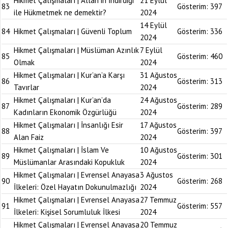
Hikmet Çalışmaları | Allah’ın İndirdiği
21 Eylül
83
Gösterim:
397
ile Hükmetmek ne demektir?
2024
14 Eylül
84
Hikmet Çalışmaları | Güvenli Toplum
Gösterim:
336
2024
Hikmet Çalışmaları | Müslüman Azınlık
7 Eylül
85
Gösterim:
460
Olmak
2024
Hikmet Çalışmaları | Kur’an’a Karşı
31 Ağustos
86
Gösterim:
313
Tavırlar
2024
Hikmet Çalışmaları | Kur’an’da
24 Ağustos
87
Gösterim:
289
Kadınların Ekonomik Özgürlüğü
2024
Hikmet Çalışmaları | İnsanlığı Esir
17 Ağustos
88
Gösterim:
397
Alan Faiz
2024
Hikmet Çalışmaları | İslam Ve
10 Ağustos
89
Gösterim:
301
Müslümanlar Arasındaki Kopukluk
2024
Hikmet Çalışmaları | Evrensel Anayasa
3 Ağustos
90
Gösterim:
268
İlkeleri: Özel Hayatın Dokunulmazlığı
2024
Hikmet Çalışmaları | Evrensel Anayasa
27 Temmuz
91
Gösterim:
557
İlkeleri: Kişisel Sorumluluk İlkesi
2024
Hikmet Çalışmaları | Evrensel Anayasa
20 Temmuz