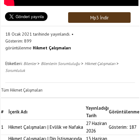
Mp3 İndir
18 Ocak 2021 tarihinde yayınlandı.
Gösterim:
899
görüntülenme
Hikmet Çalışmaları
Etiketleri:
>
>
>
Bilenler
Bilenlerin Sorumluluğu
Hikmet Çalışmaları
Sorumluluk
Tüm Hikmet Çalışmaları
Yayınladığı
#
İçerik Adı
Görüntülenme
Tarih
27 Haziran
1
Hikmet Çalışmaları | Evlilik ve Nafaka
Gösterim:
187
2026
Hikmet Çalışmaları | Din İstismarında
13 Haziran