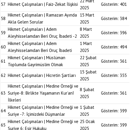
22 Mart
57
Hikmet Çalışmaları | Faiz-Zekat İlişkisi
Gösterim:
401
2025
Hikmet Çalışmaları | Ramazan Ayında
15 Mart
58
Gösterim:
384
Akla Gelen Sorular
2025
Hikmet Çalışmaları | Adem
8 Mart
59
Gösterim:
396
Aleyhisselamdan Beri Oruç İbadeti -2
2025
Hikmet Çalışmaları | Adem
1 Mart
60
Gösterim:
494
Aleyhisselamdan Beri Oruç İbadeti
2025
Hikmet Çalışmaları | Müslüman
22 Şubat
61
Gösterim:
361
Toplumda Gayrimüslim Olmak
2025
15 Şubat
62
Hikmet Çalışmaları | Hicretin Şartları
Gösterim:
355
2025
Hikmet Çalışmaları | Medine Örneği ve
8 Şubat
63
Suriye-8: Birlikte Yaşamanın Kur’anî
Gösterim:
361
2025
İlkeleri
Hikmet Çalışmaları | Medine Örneği ve
1 Şubat
64
Gösterim:
399
Suriye -7: İçimizdeki Düşmanlar
2025
Hikmet Çalışmaları | Medine Örneği ve
25 Ocak
65
Gösterim:
399
Suriye 6: Esir Hukuku
2025