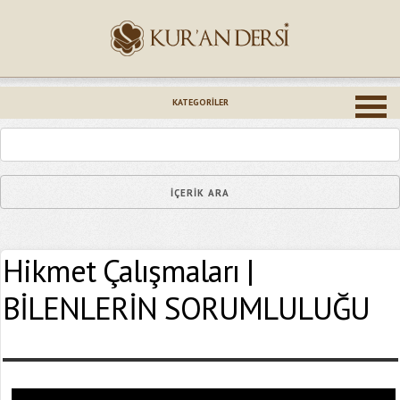
İsminiz (*)
KATEGORILER
Epostanız (*)
Hikmet Çalışmaları |
Yaşadığınız Hatanın Ayrıntıları
BİLENLERİN SORUMLULUĞU
Bağlantıyı Gönderin