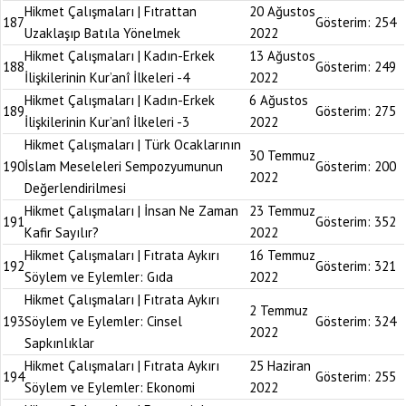
Hikmet Çalışmaları | Fıtrattan
20 Ağustos
187
Gösterim:
254
Uzaklaşıp Batıla Yönelmek
2022
Hikmet Çalışmaları | Kadın-Erkek
13 Ağustos
188
Gösterim:
249
İlişkilerinin Kur’anî İlkeleri -4
2022
Hikmet Çalışmaları | Kadın-Erkek
6 Ağustos
189
Gösterim:
275
İlişkilerinin Kur’anî İlkeleri -3
2022
Hikmet Çalışmaları | Türk Ocaklarının
30 Temmuz
190
İslam Meseleleri Sempozyumunun
Gösterim:
200
2022
Değerlendirilmesi
Hikmet Çalışmaları | İnsan Ne Zaman
23 Temmuz
191
Gösterim:
352
Kafir Sayılır?
2022
Hikmet Çalışmaları | Fıtrata Aykırı
16 Temmuz
192
Gösterim:
321
Söylem ve Eylemler: Gıda
2022
Hikmet Çalışmaları | Fıtrata Aykırı
2 Temmuz
193
Söylem ve Eylemler: Cinsel
Gösterim:
324
2022
Sapkınlıklar
Hikmet Çalışmaları | Fıtrata Aykırı
25 Haziran
194
Gösterim:
255
Söylem ve Eylemler: Ekonomi
2022