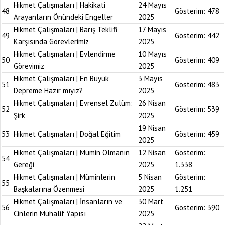
Hikmet Çalışmaları | Hakikati
24 Mayıs
48
Gösterim:
478
Arayanların Önündeki Engeller
2025
Hikmet Çalışmaları | Barış Teklifi
17 Mayıs
49
Gösterim:
442
Karşısında Görevlerimiz
2025
Hikmet Çalışmaları | Evlendirme
10 Mayıs
50
Gösterim:
409
Görevimiz
2025
Hikmet Çalışmaları | En Büyük
3 Mayıs
51
Gösterim:
483
Depreme Hazır mıyız?
2025
Hikmet Çalışmaları | Evrensel Zulüm:
26 Nisan
52
Gösterim:
539
Şirk
2025
19 Nisan
53
Hikmet Çalışmaları | Doğal Eğitim
Gösterim:
459
2025
Hikmet Çalışmaları | Mümin Olmanın
12 Nisan
Gösterim:
54
Gereği
2025
1.338
Hikmet Çalışmaları | Müminlerin
5 Nisan
Gösterim:
55
Başkalarına Özenmesi
2025
1.251
Hikmet Çalışmaları | İnsanların ve
30 Mart
56
Gösterim:
390
Cinlerin Muhalif Yapısı
2025