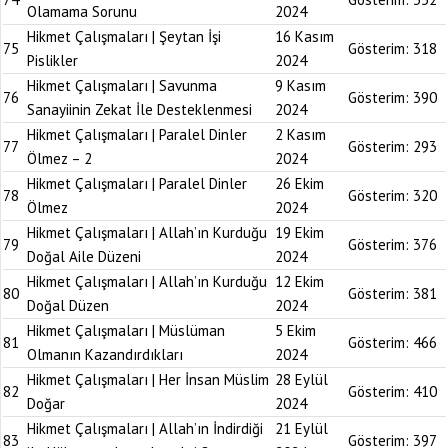
Olamama Sorunu
2024
Hikmet Çalışmaları | Şeytan İşi
16 Kasım
75
Gösterim:
318
Pislikler
2024
Hikmet Çalışmaları | Savunma
9 Kasım
76
Gösterim:
390
Sanayiinin Zekat İle Desteklenmesi
2024
Hikmet Çalışmaları | Paralel Dinler
2 Kasım
77
Gösterim:
293
Ölmez – 2
2024
Hikmet Çalışmaları | Paralel Dinler
26 Ekim
78
Gösterim:
320
Ölmez
2024
Hikmet Çalışmaları | Allah’ın Kurduğu
19 Ekim
79
Gösterim:
376
Doğal Aile Düzeni
2024
Hikmet Çalışmaları | Allah’ın Kurduğu
12 Ekim
80
Gösterim:
381
Doğal Düzen
2024
Hikmet Çalışmaları | Müslüman
5 Ekim
81
Gösterim:
466
Olmanın Kazandırdıkları
2024
Hikmet Çalışmaları | Her İnsan Müslim
28 Eylül
82
Gösterim:
410
Doğar
2024
Hikmet Çalışmaları | Allah’ın İndirdiği
21 Eylül
83
Gösterim:
397