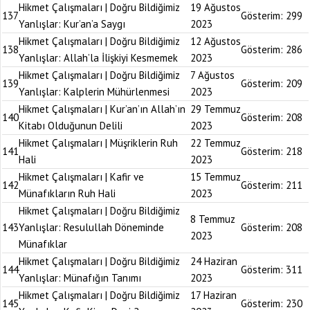
Hikmet Çalışmaları | Doğru Bildiğimiz
19 Ağustos
137
Gösterim:
299
Yanlışlar: Kur’an’a Saygı
2023
Hikmet Çalışmaları | Doğru Bildiğimiz
12 Ağustos
138
Gösterim:
286
Yanlışlar: Allah’la İlişkiyi Kesmemek
2023
Hikmet Çalışmaları | Doğru Bildiğimiz
7 Ağustos
139
Gösterim:
209
Yanlışlar: Kalplerin Mühürlenmesi
2023
Hikmet Çalışmaları | Kur’an’ın Allah’ın
29 Temmuz
140
Gösterim:
208
Kitabı Olduğunun Delili
2023
Hikmet Çalışmaları | Müşriklerin Ruh
22 Temmuz
141
Gösterim:
218
Hali
2023
Hikmet Çalışmaları | Kafir ve
15 Temmuz
142
Gösterim:
211
Münafıkların Ruh Hali
2023
Hikmet Çalışmaları | Doğru Bildiğimiz
8 Temmuz
143
Yanlışlar: Resulullah Döneminde
Gösterim:
208
2023
Münafıklar
Hikmet Çalışmaları | Doğru Bildiğimiz
24 Haziran
144
Gösterim:
311
Yanlışlar: Münafığın Tanımı
2023
Hikmet Çalışmaları | Doğru Bildiğimiz
17 Haziran
145
Gösterim:
230