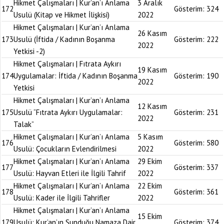
Hikmet Çalışmaları | Kur’an’ı Anlama
3 Aralık
172
Gösterim:
324
Usulü (Kitap ve Hikmet İlişkisi)
2022
Hikmet Çalışmaları | Kur’an’ı Anlama
26 Kasım
173
Usulü (İftida / Kadının Boşanma
Gösterim:
222
2022
Yetkisi -2)
Hikmet Çalışmaları | Fıtrata Aykırı
19 Kasım
174
Uygulamalar: İftida / Kadının Boşanma
Gösterim:
190
2022
Yetkisi
Hikmet Çalışmaları | Kur’an’ı Anlama
12 Kasım
175
Usulü “Fıtrata Aykırı Uygulamalar:
Gösterim:
231
2022
Talak”
Hikmet Çalışmaları | Kur’an’ı Anlama
5 Kasım
176
Gösterim:
580
Usulü: Çocukların Evlendirilmesi
2022
Hikmet Çalışmaları | Kur’an’ı Anlama
29 Ekim
177
Gösterim:
337
Usulü: Hayvan Etleri ile İlgili Tahrif
2022
Hikmet Çalışmaları | Kur’an’ı Anlama
22 Ekim
178
Gösterim:
361
Usulü: Kader ile İlgili Tahrifler
2022
Hikmet Çalışmaları | Kur’an’ı Anlama
15 Ekim
179
Usulü: Kur’an’ın Sunduğu Namaza Dair
Gösterim:
374