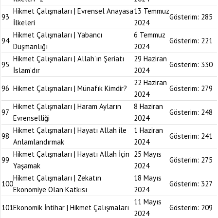
Hikmet Çalışmaları | Evrensel Anayasa
13 Temmuz
93
Gösterim:
285
İlkeleri
2024
Hikmet Çalışmaları | Yabancı
6 Temmuz
94
Gösterim:
221
Düşmanlığı
2024
Hikmet Çalışmaları | Allah’ın Şeriatı
29 Haziran
95
Gösterim:
330
İslam’dır
2024
22 Haziran
96
Hikmet Çalışmaları | Münafık Kimdir?
Gösterim:
279
2024
Hikmet Çalışmaları | Haram Ayların
8 Haziran
97
Gösterim:
248
Evrenselliği
2024
Hikmet Çalışmaları | Hayatı Allah ile
1 Haziran
98
Gösterim:
241
Anlamlandırmak
2024
Hikmet Çalışmaları | Hayatı Allah İçin
25 Mayıs
99
Gösterim:
275
Yaşamak
2024
Hikmet Çalışmaları | Zekatın
18 Mayıs
100
Gösterim:
327
Ekonomiye Olan Katkısı
2024
11 Mayıs
101
Ekonomik İntihar | Hikmet Çalışmaları
Gösterim:
209
2024