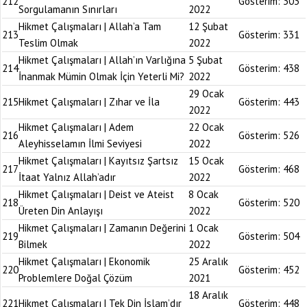
212
Gösterim:
303
Sorgulamanın Sınırları
2022
Hikmet Çalışmaları | Allah’a Tam
12 Şubat
213
Gösterim:
331
Teslim Olmak
2022
Hikmet Çalışmaları | Allah’ın Varlığına
5 Şubat
214
Gösterim:
438
İnanmak Mümin Olmak İçin Yeterli Mi?
2022
29 Ocak
215
Hikmet Çalışmaları | Zıhar ve İla
Gösterim:
443
2022
Hikmet Çalışmaları | Adem
22 Ocak
216
Gösterim:
526
Aleyhisselamın İlmi Seviyesi
2022
Hikmet Çalışmaları | Kayıtsız Şartsız
15 Ocak
217
Gösterim:
468
İtaat Yalnız Allah’adır
2022
Hikmet Çalışmaları | Deist ve Ateist
8 Ocak
218
Gösterim:
520
Üreten Din Anlayışı
2022
Hikmet Çalışmaları | Zamanın Değerini
1 Ocak
219
Gösterim:
504
Bilmek
2022
Hikmet Çalışmaları | Ekonomik
25 Aralık
220
Gösterim:
452
Problemlere Doğal Çözüm
2021
18 Aralık
221
Hikmet Çalışmaları | Tek Din İslam’dır
Gösterim:
448