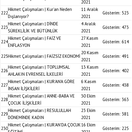
2021
Hikmet Çalışmaları | Kur’an Neden
11 Aralık
222
Gösterim:
523
Dışlanıyor?
2021
Hikmet Çalışmaları | DİNDE
4 Aralık
223
Gösterim:
473
SÜREKLİLİK VE BÜTÜNLÜK
2021
Hikmet Çalışmaları | FAİZ VE
27 Kasım
224
Gösterim:
614
ENFLASYON
2021
20 Kasım
225
Hikmet Çalışmaları | FAİZSİZ EKONOMİ
Gösterim:
491
2021
Hikmet Çalışmaları | TOPLUMSAL
13 Kasım
226
Gösterim:
402
AHLAKIN EVRENSEL İLKELERİ
2021
Hikmet Çalışmaları | KUR’AN’A GÖRE
6 Kasım
227
Gösterim:
438
İNSAN İLİŞKİLERİ
2021
Hikmet Çalışmaları | ANNE-BABA VE
30 Ekim
228
Gösterim:
363
ÇOCUK İLİŞKİLERİ
2021
Hikmet Çalışmaları | RESULULLAH
23 Ekim
229
Gösterim:
381
DÖNEMİNDE KADIN
2021
Hikmet Çalışmaları | KUR’AN’DA ÇOCUK
16 Ekim
230
Gösterim:
225
EĞİTİMİ
2021