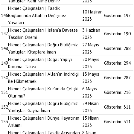
Yanlışlar: Kafir Kime Denir?
2023
Hikmet Çalışmaları | Tasdik
10 Haziran
146
Bağlamında Allah’ın Değişmez
Gösterim:
197
2023
Yasaları
Hikmet Çalışmaları | İslam’a Davette
3 Haziran
147
Gösterim:
190
Tasdikin Önemi
2023
Hikmet Çalışmaları | Doğru Bildiğimiz
27 Mayıs
148
Gösterim:
288
Yanlışlar: Kitaplara İman
2023
Hikmet Çalışmaları | Doğal Yapıyı
20 Mayıs
149
Gösterim:
294
Koruma: Takva
2023
Hikmet Çalışmaları | Allah’ın İndirdiği
13 Mayıs
150
Gösterim:
287
ile Hükmetmek
2023
Hikmet Çalışmaları | Kur’an’da Çelişki
6 Mayıs
151
Gösterim:
216
Olur mu?
2023
Hikmet Çalışmaları | Doğru Bildiğimiz
29 Nisan
152
Gösterim:
311
Yanlışlar: Gayba İman
2023
Hikmet Çalışmaları | Dünya Hayatının
15 Nisan
153
Gösterim:
311
Anlamı
2023
Hikmet Çalışmaları | Tasdik Açısından
8 Nisan