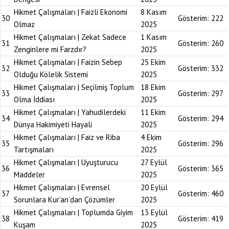
Hikmet Çalışmaları | Faizli Ekonomi
8 Kasım
30
Gösterim:
222
Olmaz
2025
Hikmet Çalışmaları | Zekat Sadece
1 Kasım
31
Gösterim:
260
Zenginlere mi Farzdır?
2025
Hikmet Çalışmaları | Faizin Sebep
25 Ekim
32
Gösterim:
332
Olduğu Kölelik Sistemi
2025
Hikmet Çalışmaları | Seçilmiş Toplum
18 Ekim
33
Gösterim:
297
Olma İddiası
2025
Hikmet Çalışmaları | Yahudilerdeki
11 Ekim
34
Gösterim:
294
Dünya Hakimiyeti Hayali
2025
Hikmet Çalışmaları | Faiz ve Riba
4 Ekim
35
Gösterim:
296
Tartışmaları
2025
Hikmet Çalışmaları | Uyuşturucu
27 Eylül
36
Gösterim:
365
Maddeler
2025
Hikmet Çalışmaları | Evrensel
20 Eylül
37
Gösterim:
460
Sorunlara Kur’an’dan Çözümler
2025
Hikmet Çalışmaları | Toplumda Giyim
13 Eylül
38
Gösterim:
419
Kuşam
2025