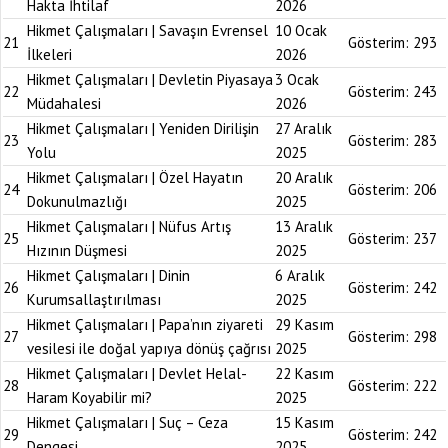
Hakta İhtilaf
2026
Hikmet Çalışmaları | Savaşın Evrensel
10 Ocak
21
Gösterim:
293
İlkeleri
2026
Hikmet Çalışmaları | Devletin Piyasaya
3 Ocak
22
Gösterim:
243
Müdahalesi
2026
Hikmet Çalışmaları | Yeniden Dirilişin
27 Aralık
23
Gösterim:
283
Yolu
2025
Hikmet Çalışmaları | Özel Hayatın
20 Aralık
24
Gösterim:
206
Dokunulmazlığı
2025
Hikmet Çalışmaları | Nüfus Artış
13 Aralık
25
Gösterim:
237
Hızının Düşmesi
2025
Hikmet Çalışmaları | Dinin
6 Aralık
26
Gösterim:
242
Kurumsallaştırılması
2025
Hikmet Çalışmaları | Papa’nın ziyareti
29 Kasım
27
Gösterim:
298
vesilesi ile doğal yapıya dönüş çağrısı
2025
Hikmet Çalışmaları | Devlet Helal-
22 Kasım
28
Gösterim:
222
Haram Koyabilir mi?
2025
Hikmet Çalışmaları | Suç – Ceza
15 Kasım
29
Gösterim:
242
Dengesi
2025