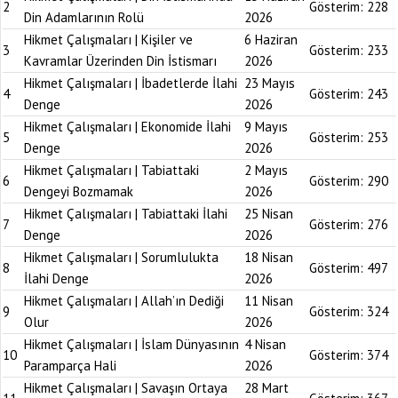
2
Gösterim:
228
Din Adamlarının Rolü
2026
Hikmet Çalışmaları | Kişiler ve
6 Haziran
3
Gösterim:
233
Kavramlar Üzerinden Din İstismarı
2026
Hikmet Çalışmaları | İbadetlerde İlahi
23 Mayıs
4
Gösterim:
243
Denge
2026
Hikmet Çalışmaları | Ekonomide İlahi
9 Mayıs
5
Gösterim:
253
Denge
2026
Hikmet Çalışmaları | Tabiattaki
2 Mayıs
6
Gösterim:
290
Dengeyi Bozmamak
2026
Hikmet Çalışmaları | Tabiattaki İlahi
25 Nisan
7
Gösterim:
276
Denge
2026
Hikmet Çalışmaları | Sorumlulukta
18 Nisan
8
Gösterim:
497
İlahi Denge
2026
Hikmet Çalışmaları | Allah’ın Dediği
11 Nisan
9
Gösterim:
324
Olur
2026
Hikmet Çalışmaları | İslam Dünyasının
4 Nisan
10
Gösterim:
374
Paramparça Hali
2026
Hikmet Çalışmaları | Savaşın Ortaya
28 Mart