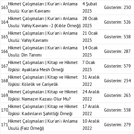
Hikmet Çalışmaları | Kur’an’ı Anlama
4 Şubat
163
Gösterim:
230
Usulü: Kur’an Kavramı
2023
Hikmet Çalışmaları | Kur’an’ı Anlama
28 Ocak
164
Gösterim:
326
Usulü: Vahiy Kavramı -2 (Kıble Örneği)
2023
Hikmet Çalışmaları | Kur’an’ı Anlama
21 Ocak
165
Gösterim:
338
Usulü: Vahiy Kavramı
2023
Hikmet Çalışmaları | Kur’an’ı Anlama
14 Ocak
166
Gösterim:
287
Usulü: Din Tanımı
2023
Hikmet Çalışmaları | Kitap ve Hikmet
7 Ocak
167
Gösterim:
379
İlişkisi: Ayaklara Mesh Örneği
2023
Hikmet Çalışmaları | Kitap ve Hikmet
31 Aralık
168
Gösterim:
234
İlişkisi: Kölelik ve Cariyelik
2022
Hikmet Çalışmaları | Kitap ve Hikmet
24 Aralık
169
Gösterim:
263
İlişkisi: Namazın Kazası Olur Mu?
2022
Hikmet Çalışmaları | Kitap ve Hikmet
17 Aralık
170
Gösterim:
338
İlişkisi: Kadınların Şahitliği Örneği
2022
Hikmet Çalışmaları | Kur’an’ı Anlama
10 Aralık
171
Gösterim:
279
Usulü (Faiz Örneği)
2022