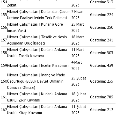
154
Gösterim:
313
Zekat
2023
Hikmet Çalışmaları | Kur’an’dan Çözüm
2 Nisan
155
Gösterim:
224
Üretme Faaliyetlerinin Terk Edilmesi
2023
Hikmet Çalışmaları | Kur’an’a Göre
25 Mart
156
Gösterim:
250
İmsak Vakti
2023
Hikmet Çalışmaları | Tasdik ve Nesih
18 Mart
157
Gösterim:
241
Açısından Oruç İbadeti
2023
Hikmet Çalışmaları | Kur’an’ı Anlama
11 Mart
158
Gösterim:
303
Usulü: Tasdik Kavramı
2023
4 Mart
159
Hikmet Çalışmaları | Ecelin Kısalması
Gösterim:
439
2023
Hikmet Çalışmaları | İnanç ve İfade
25 Şubat
160
Özgürlüğü (Büyük Devlet Olmanın
Gösterim:
235
2023
Olmazsa Olmazı)
Hikmet Çalışmaları | Kur’an’ı Anlama
18 Şubat
161
Gösterim:
785
Usulü: Zikir Kavramı
2023
Hikmet Çalışmaları | Kur’an’ı Anlama
11 Şubat
162
Gösterim:
212
Usulü: Kitap Kavramı
2023