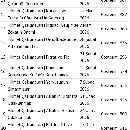
11
Gösterim:
367
Çıkardığı Gerçekler
2026
Hikmet Çalışmaları | Kur’an’a ve
14 Mart
12
Gösterim:
482
Tevrat’a Göre İsrail’in Geleceği
2026
Hikmet Çalışmaları | İktisadi Gelişimde
7 Mart
13
Gösterim:
363
Zekatın Önemi
2026
Hikmet Çalışmaları | Oruç İbadetinde
28 Şubat
14
Gösterim:
335
Allah’ın Sınırları
2026
21 Şubat
15
Hikmet Çalışmaları | Fıtrat ve Tıp
Gösterim:
296
2026
Hikmet Çalışmaları | Ramazan
14 Şubat
16
Gösterim:
374
Konusunda Kur’an’a Odaklanmak
2026
Hikmet Çalışmaları | Yeryüzünün
7 Şubat
17
Gösterim:
323
Şımarmışları
2026
Hikmet Çalışmaları | Allah’ın Kitabına
31 Ocak
18
Gösterim:
325
Odaklanmak
2026
Hikmet Çalışmaları | Allah’ın Rızasına
24 Ocak
19
Gösterim:
300
Odaklanmak
2026
Hikmet Çalışmaları | Batılda İttifak
17 Ocak
20
Gösterim:
311