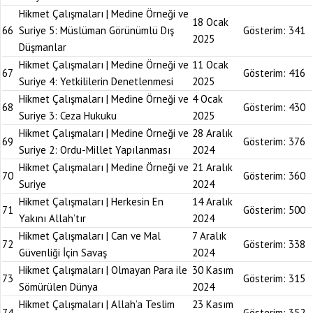
Hikmet Çalışmaları | Medine Örneği ve
18 Ocak
66
Suriye 5: Müslüman Görünümlü Dış
Gösterim:
341
2025
Düşmanlar
Hikmet Çalışmaları | Medine Örneği ve
11 Ocak
67
Gösterim:
416
Suriye 4: Yetkililerin Denetlenmesi
2025
Hikmet Çalışmaları | Medine Örneği ve
4 Ocak
68
Gösterim:
430
Suriye 3: Ceza Hukuku
2025
Hikmet Çalışmaları | Medine Örneği ve
28 Aralık
69
Gösterim:
376
Suriye 2: Ordu-Millet Yapılanması
2024
Hikmet Çalışmaları | Medine Örneği ve
21 Aralık
70
Gösterim:
360
Suriye
2024
Hikmet Çalışmaları | Herkesin En
14 Aralık
71
Gösterim:
500
Yakını Allah’tır
2024
Hikmet Çalışmaları | Can ve Mal
7 Aralık
72
Gösterim:
338
Güvenliği İçin Savaş
2024
Hikmet Çalışmaları | Olmayan Para ile
30 Kasım
73
Gösterim:
315
Sömürülen Dünya
2024
Hikmet Çalışmaları | Allah’a Teslim
23 Kasım
74
Gösterim:
352