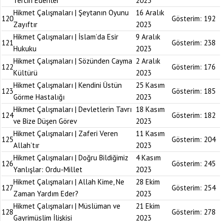
Tercih Edenler
2023
Hikmet Çalışmaları | Şeytanın Oyunu
16 Aralık
120
Gösterim:
192
Zayıftır
2023
Hikmet Çalışmaları | İslam’da Esir
9 Aralık
121
Gösterim:
238
Hukuku
2023
Hikmet Çalışmaları | Sözünden Cayma
2 Aralık
122
Gösterim:
176
Kültürü
2023
Hikmet Çalışmaları | Kendini Üstün
25 Kasım
123
Gösterim:
185
Görme Hastalığı
2023
Hikmet Çalışmaları | Devletlerin Tavrı
18 Kasım
124
Gösterim:
182
ve Bize Düşen Görev
2023
Hikmet Çalışmaları | Zaferi Veren
11 Kasım
125
Gösterim:
204
Allah’tır
2023
Hikmet Çalışmaları | Doğru Bildiğimiz
4 Kasım
126
Gösterim:
245
Yanlışlar: Ordu-Millet
2023
Hikmet Çalışmaları | Allah Kime, Ne
28 Ekim
127
Gösterim:
254
Zaman Yardım Eder?
2023
Hikmet Çalışmaları | Müslüman ve
21 Ekim
128
Gösterim:
278
Gayrimüslim İlişkisi
2023