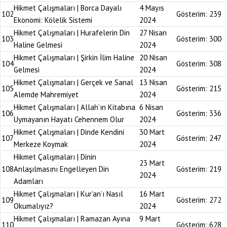
Hikmet Çalışmaları | Borca Dayalı
4 Mayıs
102
Gösterim:
239
Ekonomi: Kölelik Sistemi
2024
Hikmet Çalışmaları | Hurafelerin Din
27 Nisan
103
Gösterim:
300
Haline Gelmesi
2024
Hikmet Çalışmaları | Şirkin İlim Haline
20 Nisan
104
Gösterim:
308
Gelmesi
2024
Hikmet Çalışmaları | Gerçek ve Sanal
13 Nisan
105
Gösterim:
215
Alemde Mahremiyet
2024
Hikmet Çalışmaları | Allah’ın Kitabına
6 Nisan
106
Gösterim:
336
Uymayanın Hayatı Cehennem Olur
2024
Hikmet Çalışmaları | Dinde Kendini
30 Mart
107
Gösterim:
247
Merkeze Koymak
2024
Hikmet Çalışmaları | Dinin
23 Mart
108
Anlaşılmasını Engelleyen Din
Gösterim:
219
2024
Adamları
Hikmet Çalışmaları | Kur’an’ı Nasıl
16 Mart
109
Gösterim:
272
Okumalıyız?
2024
Hikmet Çalışmaları | Ramazan Ayına
9 Mart
110
Gösterim:
628