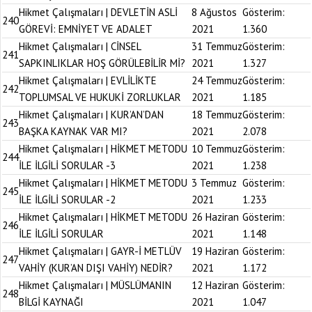
Hikmet Çalışmaları | DEVLETİN ASLİ
8 Ağustos
Gösterim:
240
GÖREVİ: EMNİYET VE ADALET
2021
1.360
Hikmet Çalışmaları | CİNSEL
31 Temmuz
Gösterim:
241
SAPKINLIKLAR HOŞ GÖRÜLEBİLİR Mİ?
2021
1.327
Hikmet Çalışmaları | EVLİLİKTE
24 Temmuz
Gösterim:
242
TOPLUMSAL VE HUKUKİ ZORLUKLAR
2021
1.185
Hikmet Çalışmaları | KUR’AN’DAN
18 Temmuz
Gösterim:
243
BAŞKA KAYNAK VAR MI?
2021
2.078
Hikmet Çalışmaları | HİKMET METODU
10 Temmuz
Gösterim:
244
İLE İLGİLİ SORULAR -3
2021
1.238
Hikmet Çalışmaları | HİKMET METODU
3 Temmuz
Gösterim:
245
İLE İLGİLİ SORULAR -2
2021
1.233
Hikmet Çalışmaları | HİKMET METODU
26 Haziran
Gösterim:
246
İLE İLGİLİ SORULAR
2021
1.148
Hikmet Çalışmaları | GAYR-İ METLÜV
19 Haziran
Gösterim:
247
VAHİY (KUR’AN DIŞI VAHİY) NEDİR?
2021
1.172
Hikmet Çalışmaları | MÜSLÜMANIN
12 Haziran
Gösterim:
248
BİLGİ KAYNAĞI
2021
1.047