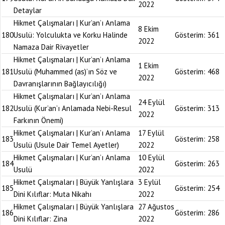
2022
Detaylar
Hikmet Çalışmaları | Kur’an’ı Anlama
8 Ekim
180
Usulü: Yolculukta ve Korku Halinde
Gösterim:
361
2022
Namaza Dair Rivayetler
Hikmet Çalışmaları | Kur’an’ı Anlama
1 Ekim
181
Usulü (Muhammed (as)’ın Söz ve
Gösterim:
468
2022
Davranışlarının Bağlayıcılığı)
Hikmet Çalışmaları | Kur’an’ı Anlama
24 Eylül
182
Usulü (Kur’an’ı Anlamada Nebi-Resul
Gösterim:
313
2022
Farkının Önemi)
Hikmet Çalışmaları | Kur’an’ı Anlama
17 Eylül
183
Gösterim:
258
Usulü (Usule Dair Temel Ayetler)
2022
Hikmet Çalışmaları | Kur’an’ı Anlama
10 Eylül
184
Gösterim:
263
Usulü
2022
Hikmet Çalışmaları | Büyük Yanlışlara
3 Eylül
185
Gösterim:
254
Dini Kılıflar: Muta Nikahı
2022
Hikmet Çalışmaları | Büyük Yanlışlara
27 Ağustos
186
Gösterim:
286
Dini Kılıflar: Zina
2022