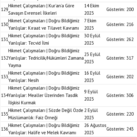
Hikmet Çalışmaları | Kur’an’a Göre
14 Ekim
129
Gösterim:
200
Savaşın Evrensel İlkeleri
2023
Hikmet Çalışmaları | Doğru Bildiğimiz
7 Ekim
130
Gösterim:
216
Yanlışlar: Kıraat ve Tilavet Kavramı
2023
Hikmet Çalışmaları | Doğru Bildiğimiz
30 Eylül
131
Gösterim:
262
Yanlışlar: Tecvid İlmi
2023
Hikmet Çalışmaları | Doğru Bildiğimiz
23 Eylül
132
Yanlışlar: Tedricilik/Hükümleri Zamana
Gösterim:
317
2023
Yayma
Hikmet Çalışmaları | Doğru Bildiğimiz
16 Eylül
133
Gösterim:
202
Yanlışlar: Nesih
2023
Hikmet Çalışmaları | Doğru Bildiğimiz
9 Eylül
134
Yanlışlar: Mealler Üzerinden Tasdik
Gösterim:
306
2023
İlişkisi Kurmak
Hikmet Çalışmaları | Sözde Değil Özde
2 Eylül
135
Gösterim:
220
Müslümanlık: Faiz Örneği
2023
Hikmet Çalışmaları | Doğru Bildiğimiz
26 Ağustos
136
Gösterim:
243
Yanlışlar: Halife ve Melek Kavramı
2023