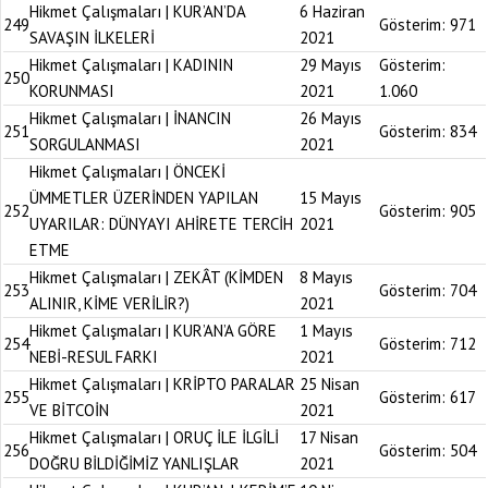
Hikmet Çalışmaları | KUR’AN’DA
6 Haziran
249
Gösterim:
971
SAVAŞIN İLKELERİ
2021
Hikmet Çalışmaları | KADININ
29 Mayıs
Gösterim:
250
KORUNMASI
2021
1.060
Hikmet Çalışmaları | İNANCIN
26 Mayıs
251
Gösterim:
834
SORGULANMASI
2021
Hikmet Çalışmaları | ÖNCEKİ
ÜMMETLER ÜZERİNDEN YAPILAN
15 Mayıs
252
Gösterim:
905
UYARILAR: DÜNYAYI AHİRETE TERCİH
2021
ETME
Hikmet Çalışmaları | ZEKÂT (KİMDEN
8 Mayıs
253
Gösterim:
704
ALINIR, KİME VERİLİR?)
2021
Hikmet Çalışmaları | KUR’AN’A GÖRE
1 Mayıs
254
Gösterim:
712
NEBİ-RESUL FARKI
2021
Hikmet Çalışmaları | KRİPTO PARALAR
25 Nisan
255
Gösterim:
617
VE BİTCOİN
2021
Hikmet Çalışmaları | ORUÇ İLE İLGİLİ
17 Nisan
256
Gösterim:
504
DOĞRU BİLDİĞİMİZ YANLIŞLAR
2021