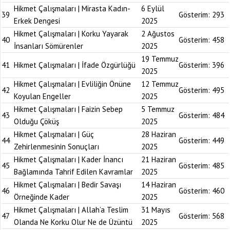
Hikmet Çalışmaları | Mirasta Kadın-
6 Eylül
39
Gösterim:
293
Erkek Dengesi
2025
Hikmet Çalışmaları | Korku Yayarak
2 Ağustos
40
Gösterim:
458
İnsanları Sömürenler
2025
19 Temmuz
41
Hikmet Çalışmaları | İfade Özgürlüğü
Gösterim:
396
2025
Hikmet Çalışmaları | Evliliğin Önüne
12 Temmuz
42
Gösterim:
495
Koyulan Engeller
2025
Hikmet Çalışmaları | Faizin Sebep
5 Temmuz
43
Gösterim:
484
Olduğu Çöküş
2025
Hikmet Çalışmaları | Güç
28 Haziran
44
Gösterim:
449
Zehirlenmesinin Sonuçları
2025
Hikmet Çalışmaları | Kader İnancı
21 Haziran
45
Gösterim:
485
Bağlamında Tahrif Edilen Kavramlar
2025
Hikmet Çalışmaları | Bedir Savaşı
14 Haziran
46
Gösterim:
460
Örneğinde Kader
2025
Hikmet Çalışmaları | Allah’a Teslim
31 Mayıs
47
Gösterim:
568
Olanda Ne Korku Olur Ne de Üzüntü
2025