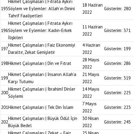
Hikmet Çalışmaları | Fıtrata Aykırı
18 Haziran
195
Söylem ve Eylemler: Allah’ın Dinini
Gösterim:
280
2022
Tahrif Faaliyetleri
Hikmet Çalışmaları | Fıtrata Aykırı
11 Haziran
196
Söylem ve Eylemler: Kadın-Erkek
Gösterim:
371
2022
İlişkileri
Hikmet Çalışmaları | Faiz Ekonomiyi
4 Haziran
197
Gösterim:
199
Daraltır, Zekat Genişletir
2022
28 Mayıs
198
Hikmet Çalışmaları | Din ve Fıtrat
Gösterim:
286
2022
Hikmet Çalışmaları | İnsanın Allah’a
21 Mayıs
199
Gösterim:
319
Karşı Tutumu
2022
Hikmet Çalışmaları | İbrahimî Dinler
14 Mayıs
200
Gösterim:
225
Söylemi
2022
7 Mayıs
201
Hikmet Çalışmaları | Tek Din İslam
Gösterim:
223
2022
Hikmet Çalışmaları | Büyük Ödül İçin
30 Nisan
202
Gösterim:
245
Büyük Bedel
2022
Hikmet Çalışmaları | Zekat – Faiz
23 Nisan