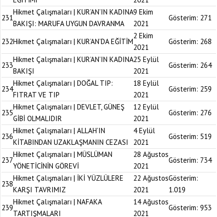
Hikmet Çalışmaları | KUR’AN’IN KADINA
9 Ekim
231
Gösterim:
271
BAKIŞI: MARUFA UYGUN DAVRANMA
2021
2 Ekim
232
Hikmet Çalışmaları | KUR’AN’DA EĞİTİM
Gösterim:
268
2021
Hikmet Çalışmaları | KUR’AN’IN KADINA
25 Eylül
233
Gösterim:
264
BAKIŞI
2021
Hikmet Çalışmaları | DOĞAL TIP:
18 Eylül
234
Gösterim:
259
FITRAT VE TIP
2021
Hikmet Çalışmaları | DEVLET, GÜNEŞ
12 Eylül
235
Gösterim:
276
GİBİ OLMALIDIR
2021
Hikmet Çalışmaları | ALLAH’IN
4 Eylül
236
Gösterim:
519
KİTABINDAN UZAKLAŞMANIN CEZASI
2021
Hikmet Çalışmaları | MÜSLÜMAN
28 Ağustos
237
Gösterim:
734
YÖNETİCİNİN GÖREVİ
2021
Hikmet Çalışmaları | İKİ YÜZLÜLERE
22 Ağustos
Gösterim:
238
KARŞI TAVRIMIZ
2021
1.019
Hikmet Çalışmaları | NAFAKA
14 Ağustos
239
Gösterim:
953
TARTIŞMALARI
2021