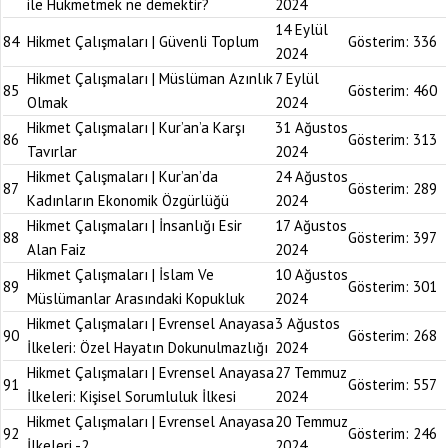
ile Hükmetmek ne demektir?
2024
14 Eylül
84
Hikmet Çalışmaları | Güvenli Toplum
Gösterim:
336
2024
Hikmet Çalışmaları | Müslüman Azınlık
7 Eylül
85
Gösterim:
460
Olmak
2024
Hikmet Çalışmaları | Kur’an’a Karşı
31 Ağustos
86
Gösterim:
313
Tavırlar
2024
Hikmet Çalışmaları | Kur’an’da
24 Ağustos
87
Gösterim:
289
Kadınların Ekonomik Özgürlüğü
2024
Hikmet Çalışmaları | İnsanlığı Esir
17 Ağustos
88
Gösterim:
397
Alan Faiz
2024
Hikmet Çalışmaları | İslam Ve
10 Ağustos
89
Gösterim:
301
Müslümanlar Arasındaki Kopukluk
2024
Hikmet Çalışmaları | Evrensel Anayasa
3 Ağustos
90
Gösterim:
268
İlkeleri: Özel Hayatın Dokunulmazlığı
2024
Hikmet Çalışmaları | Evrensel Anayasa
27 Temmuz
91
Gösterim:
557
İlkeleri: Kişisel Sorumluluk İlkesi
2024
Hikmet Çalışmaları | Evrensel Anayasa
20 Temmuz
92
Gösterim:
246
İlkeleri -2
2024