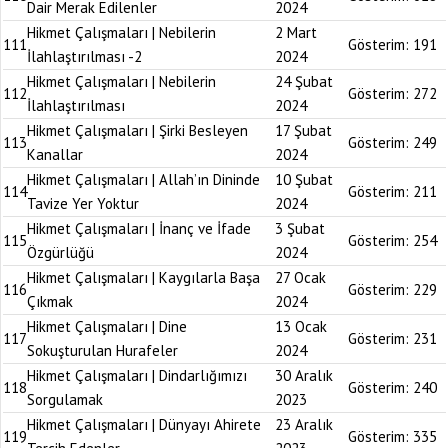
Dair Merak Edilenler
2024
Hikmet Çalışmaları | Nebilerin
2 Mart
111
Gösterim:
191
İlahlaştırılması -2
2024
Hikmet Çalışmaları | Nebilerin
24 Şubat
112
Gösterim:
272
İlahlaştırılması
2024
Hikmet Çalışmaları | Şirki Besleyen
17 Şubat
113
Gösterim:
249
Kanallar
2024
Hikmet Çalışmaları | Allah’ın Dininde
10 Şubat
114
Gösterim:
211
Tavize Yer Yoktur
2024
Hikmet Çalışmaları | İnanç ve İfade
3 Şubat
115
Gösterim:
254
Özgürlüğü
2024
Hikmet Çalışmaları | Kaygılarla Başa
27 Ocak
116
Gösterim:
229
Çıkmak
2024
Hikmet Çalışmaları | Dine
13 Ocak
117
Gösterim:
231
Sokuşturulan Hurafeler
2024
Hikmet Çalışmaları | Dindarlığımızı
30 Aralık
118
Gösterim:
240
Sorgulamak
2023
Hikmet Çalışmaları | Dünyayı Ahirete
23 Aralık
119
Gösterim:
335