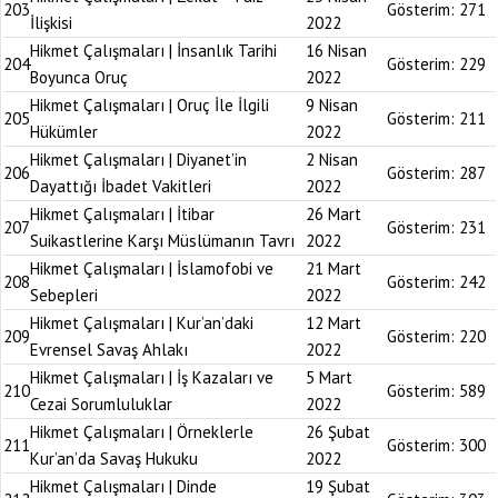
203
Gösterim:
271
İlişkisi
2022
Hikmet Çalışmaları | İnsanlık Tarihi
16 Nisan
204
Gösterim:
229
Boyunca Oruç
2022
Hikmet Çalışmaları | Oruç İle İlgili
9 Nisan
205
Gösterim:
211
Hükümler
2022
Hikmet Çalışmaları | Diyanet’in
2 Nisan
206
Gösterim:
287
Dayattığı İbadet Vakitleri
2022
Hikmet Çalışmaları | İtibar
26 Mart
207
Gösterim:
231
Suikastlerine Karşı Müslümanın Tavrı
2022
Hikmet Çalışmaları | İslamofobi ve
21 Mart
208
Gösterim:
242
Sebepleri
2022
Hikmet Çalışmaları | Kur’an’daki
12 Mart
209
Gösterim:
220
Evrensel Savaş Ahlakı
2022
Hikmet Çalışmaları | İş Kazaları ve
5 Mart
210
Gösterim:
589
Cezai Sorumluluklar
2022
Hikmet Çalışmaları | Örneklerle
26 Şubat
211
Gösterim:
300
Kur’an’da Savaş Hukuku
2022
Hikmet Çalışmaları | Dinde
19 Şubat