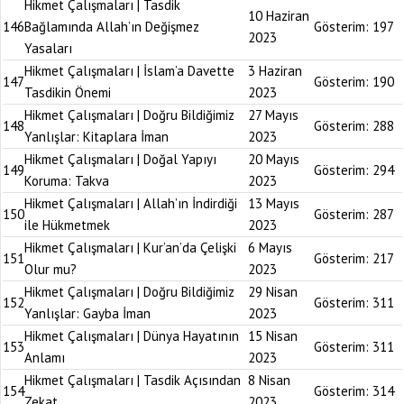
Hikmet Çalışmaları | Tasdik
10 Haziran
146
Bağlamında Allah’ın Değişmez
Gösterim:
197
2023
Yasaları
Hikmet Çalışmaları | İslam’a Davette
3 Haziran
147
Gösterim:
190
Tasdikin Önemi
2023
Hikmet Çalışmaları | Doğru Bildiğimiz
27 Mayıs
148
Gösterim:
288
Yanlışlar: Kitaplara İman
2023
Hikmet Çalışmaları | Doğal Yapıyı
20 Mayıs
149
Gösterim:
294
Koruma: Takva
2023
Hikmet Çalışmaları | Allah’ın İndirdiği
13 Mayıs
150
Gösterim:
287
ile Hükmetmek
2023
Hikmet Çalışmaları | Kur’an’da Çelişki
6 Mayıs
151
Gösterim:
217
Olur mu?
2023
Hikmet Çalışmaları | Doğru Bildiğimiz
29 Nisan
152
Gösterim:
311
Yanlışlar: Gayba İman
2023
Hikmet Çalışmaları | Dünya Hayatının
15 Nisan
153
Gösterim:
311
Anlamı
2023
Hikmet Çalışmaları | Tasdik Açısından
8 Nisan
154
Gösterim:
314
Zekat
2023