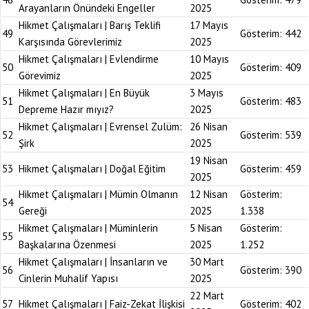
Arayanların Önündeki Engeller
2025
Hikmet Çalışmaları | Barış Teklifi
17 Mayıs
49
Gösterim:
442
Karşısında Görevlerimiz
2025
Hikmet Çalışmaları | Evlendirme
10 Mayıs
50
Gösterim:
409
Görevimiz
2025
Hikmet Çalışmaları | En Büyük
3 Mayıs
51
Gösterim:
483
Depreme Hazır mıyız?
2025
Hikmet Çalışmaları | Evrensel Zulüm:
26 Nisan
52
Gösterim:
539
Şirk
2025
19 Nisan
53
Hikmet Çalışmaları | Doğal Eğitim
Gösterim:
459
2025
Hikmet Çalışmaları | Mümin Olmanın
12 Nisan
Gösterim:
54
Gereği
2025
1.338
Hikmet Çalışmaları | Müminlerin
5 Nisan
Gösterim:
55
Başkalarına Özenmesi
2025
1.252
Hikmet Çalışmaları | İnsanların ve
30 Mart
56
Gösterim:
390
Cinlerin Muhalif Yapısı
2025
22 Mart
57
Hikmet Çalışmaları | Faiz-Zekat İlişkisi
Gösterim:
402