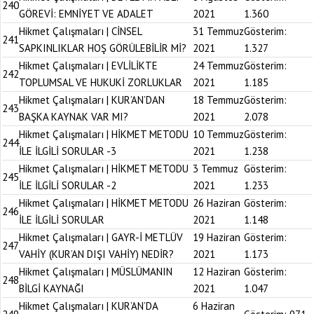
240
GÖREVİ: EMNİYET VE ADALET
2021
1.360
Hikmet Çalışmaları | CİNSEL
31 Temmuz
Gösterim:
241
SAPKINLIKLAR HOŞ GÖRÜLEBİLİR Mİ?
2021
1.327
Hikmet Çalışmaları | EVLİLİKTE
24 Temmuz
Gösterim:
242
TOPLUMSAL VE HUKUKİ ZORLUKLAR
2021
1.185
Hikmet Çalışmaları | KUR’AN’DAN
18 Temmuz
Gösterim:
243
BAŞKA KAYNAK VAR MI?
2021
2.078
Hikmet Çalışmaları | HİKMET METODU
10 Temmuz
Gösterim:
244
İLE İLGİLİ SORULAR -3
2021
1.238
Hikmet Çalışmaları | HİKMET METODU
3 Temmuz
Gösterim:
245
İLE İLGİLİ SORULAR -2
2021
1.233
Hikmet Çalışmaları | HİKMET METODU
26 Haziran
Gösterim:
246
İLE İLGİLİ SORULAR
2021
1.148
Hikmet Çalışmaları | GAYR-İ METLÜV
19 Haziran
Gösterim:
247
VAHİY (KUR’AN DIŞI VAHİY) NEDİR?
2021
1.173
Hikmet Çalışmaları | MÜSLÜMANIN
12 Haziran
Gösterim:
248
BİLGİ KAYNAĞI
2021
1.047
Hikmet Çalışmaları | KUR’AN’DA
6 Haziran