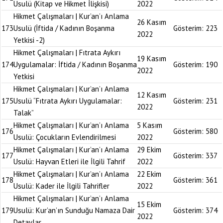
Usulü (Kitap ve Hikmet İlişkisi)
2022
Hikmet Çalışmaları | Kur’an’ı Anlama
26 Kasım
173
Usulü (İftida / Kadının Boşanma
Gösterim:
223
2022
Yetkisi -2)
Hikmet Çalışmaları | Fıtrata Aykırı
19 Kasım
174
Uygulamalar: İftida / Kadının Boşanma
Gösterim:
190
2022
Yetkisi
Hikmet Çalışmaları | Kur’an’ı Anlama
12 Kasım
175
Usulü “Fıtrata Aykırı Uygulamalar:
Gösterim:
231
2022
Talak”
Hikmet Çalışmaları | Kur’an’ı Anlama
5 Kasım
176
Gösterim:
580
Usulü: Çocukların Evlendirilmesi
2022
Hikmet Çalışmaları | Kur’an’ı Anlama
29 Ekim
177
Gösterim:
337
Usulü: Hayvan Etleri ile İlgili Tahrif
2022
Hikmet Çalışmaları | Kur’an’ı Anlama
22 Ekim
178
Gösterim:
361
Usulü: Kader ile İlgili Tahrifler
2022
Hikmet Çalışmaları | Kur’an’ı Anlama
15 Ekim
179
Usulü: Kur’an’ın Sunduğu Namaza Dair
Gösterim:
374
2022
Detaylar