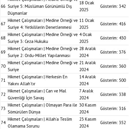
18 Ocak
66
Suriye 5: Müslüman Görünümlü Dış
Gösterim:
342
2025
Düşmanlar
Hikmet Çalışmaları | Medine Örneği ve
11 Ocak
67
Gösterim:
416
Suriye 4: Yetkililerin Denetlenmesi
2025
Hikmet Çalışmaları | Medine Örneği ve
4 Ocak
68
Gösterim:
430
Suriye 3: Ceza Hukuku
2025
Hikmet Çalışmaları | Medine Örneği ve
28 Aralık
69
Gösterim:
376
Suriye 2: Ordu-Millet Yapılanması
2024
Hikmet Çalışmaları | Medine Örneği ve
21 Aralık
70
Gösterim:
360
Suriye
2024
Hikmet Çalışmaları | Herkesin En
14 Aralık
71
Gösterim:
500
Yakını Allah’tır
2024
Hikmet Çalışmaları | Can ve Mal
7 Aralık
72
Gösterim:
338
Güvenliği İçin Savaş
2024
Hikmet Çalışmaları | Olmayan Para ile
30 Kasım
73
Gösterim:
316
Sömürülen Dünya
2024
Hikmet Çalışmaları | Allah’a Teslim
23 Kasım
74
Gösterim:
352
Olamama Sorunu
2024