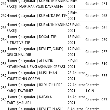
Hikmet Çalışmaları | KUR’AN’IN KADINA
9 Ekim
231
Gösterim:
271
BAKIŞI: MARUFA UYGUN DAVRANMA
2021
2 Ekim
232
Hikmet Çalışmaları | KUR’AN’DA EĞİTİM
Gösterim:
268
2021
Hikmet Çalışmaları | KUR’AN’IN KADINA
25 Eylül
233
Gösterim:
264
BAKIŞI
2021
Hikmet Çalışmaları | DOĞAL TIP:
18 Eylül
234
Gösterim:
259
FITRAT VE TIP
2021
Hikmet Çalışmaları | DEVLET, GÜNEŞ
12 Eylül
235
Gösterim:
277
GİBİ OLMALIDIR
2021
Hikmet Çalışmaları | ALLAH’IN
4 Eylül
236
Gösterim:
519
KİTABINDAN UZAKLAŞMANIN CEZASI
2021
Hikmet Çalışmaları | MÜSLÜMAN
28 Ağustos
237
Gösterim:
735
YÖNETİCİNİN GÖREVİ
2021
Hikmet Çalışmaları | İKİ YÜZLÜLERE
22 Ağustos
Gösterim:
238
KARŞI TAVRIMIZ
2021
1.019
Hikmet Çalışmaları | NAFAKA
14 Ağustos
239
Gösterim:
953
TARTIŞMALARI
2021
Hikmet Çalışmaları | DEVLETİN ASLİ
8 Ağustos
Gösterim: