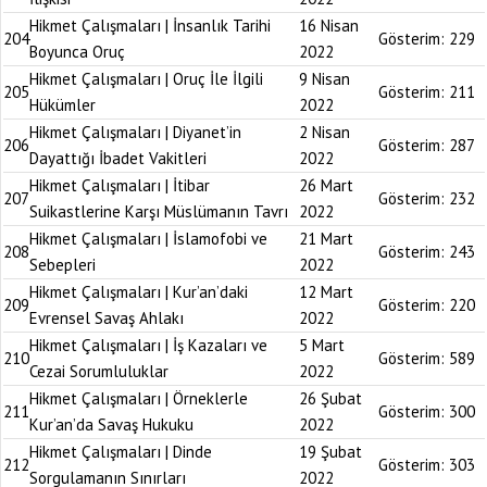
Hikmet Çalışmaları | İnsanlık Tarihi
16 Nisan
204
Gösterim:
229
Boyunca Oruç
2022
Hikmet Çalışmaları | Oruç İle İlgili
9 Nisan
205
Gösterim:
211
Hükümler
2022
Hikmet Çalışmaları | Diyanet’in
2 Nisan
206
Gösterim:
287
Dayattığı İbadet Vakitleri
2022
Hikmet Çalışmaları | İtibar
26 Mart
207
Gösterim:
232
Suikastlerine Karşı Müslümanın Tavrı
2022
Hikmet Çalışmaları | İslamofobi ve
21 Mart
208
Gösterim:
243
Sebepleri
2022
Hikmet Çalışmaları | Kur’an’daki
12 Mart
209
Gösterim:
220
Evrensel Savaş Ahlakı
2022
Hikmet Çalışmaları | İş Kazaları ve
5 Mart
210
Gösterim:
589
Cezai Sorumluluklar
2022
Hikmet Çalışmaları | Örneklerle
26 Şubat
211
Gösterim:
300
Kur’an’da Savaş Hukuku
2022
Hikmet Çalışmaları | Dinde
19 Şubat
212
Gösterim:
303
Sorgulamanın Sınırları
2022