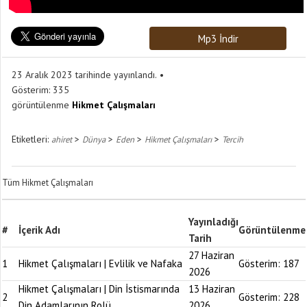
Mp3 İndir
23 Aralık 2023 tarihinde yayınlandı.
Gösterim:
335
görüntülenme
Hikmet Çalışmaları
Etiketleri:
>
>
>
>
ahiret
Dünya
Eden
Hikmet Çalışmaları
Tercih
Tüm Hikmet Çalışmaları
Yayınladığı
#
İçerik Adı
Görüntülenme
Tarih
27 Haziran
1
Hikmet Çalışmaları | Evlilik ve Nafaka
Gösterim:
187
2026
Hikmet Çalışmaları | Din İstismarında
13 Haziran
2
Gösterim:
228
Din Adamlarının Rolü
2026