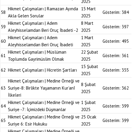
2025
Hikmet Çalışmaları | Ramazan Ayında
15 Mart
58
Gösterim:
384
Akla Gelen Sorular
2025
Hikmet Çalışmaları | Adem
8 Mart
59
Gösterim:
397
Aleyhisselamdan Beri Oruç İbadeti -2
2025
Hikmet Çalışmaları | Adem
1 Mart
60
Gösterim:
495
Aleyhisselamdan Beri Oruç İbadeti
2025
Hikmet Çalışmaları | Müslüman
22 Şubat
61
Gösterim:
361
Toplumda Gayrimüslim Olmak
2025
15 Şubat
62
Hikmet Çalışmaları | Hicretin Şartları
Gösterim:
355
2025
Hikmet Çalışmaları | Medine Örneği ve
8 Şubat
63
Suriye-8: Birlikte Yaşamanın Kur’anî
Gösterim:
362
2025
İlkeleri
Hikmet Çalışmaları | Medine Örneği ve
1 Şubat
64
Gösterim:
399
Suriye -7: İçimizdeki Düşmanlar
2025
Hikmet Çalışmaları | Medine Örneği ve
25 Ocak
65
Gösterim:
399
Suriye 6: Esir Hukuku
2025
Hikmet Çalışmaları | Medine Örneği ve