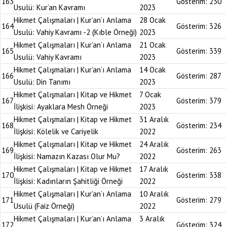
163
Gösterim:
230
Usulü: Kur’an Kavramı
2023
Hikmet Çalışmaları | Kur’an’ı Anlama
28 Ocak
164
Gösterim:
326
Usulü: Vahiy Kavramı -2 (Kıble Örneği)
2023
Hikmet Çalışmaları | Kur’an’ı Anlama
21 Ocak
165
Gösterim:
339
Usulü: Vahiy Kavramı
2023
Hikmet Çalışmaları | Kur’an’ı Anlama
14 Ocak
166
Gösterim:
287
Usulü: Din Tanımı
2023
Hikmet Çalışmaları | Kitap ve Hikmet
7 Ocak
167
Gösterim:
379
İlişkisi: Ayaklara Mesh Örneği
2023
Hikmet Çalışmaları | Kitap ve Hikmet
31 Aralık
168
Gösterim:
234
İlişkisi: Kölelik ve Cariyelik
2022
Hikmet Çalışmaları | Kitap ve Hikmet
24 Aralık
169
Gösterim:
263
İlişkisi: Namazın Kazası Olur Mu?
2022
Hikmet Çalışmaları | Kitap ve Hikmet
17 Aralık
170
Gösterim:
338
İlişkisi: Kadınların Şahitliği Örneği
2022
Hikmet Çalışmaları | Kur’an’ı Anlama
10 Aralık
171
Gösterim:
279
Usulü (Faiz Örneği)
2022
Hikmet Çalışmaları | Kur’an’ı Anlama
3 Aralık
172
Gösterim:
324