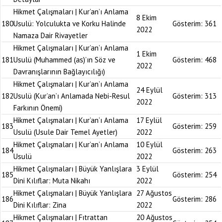
Hikmet Çalışmaları | Kur’an’ı Anlama
8 Ekim
180
Usulü: Yolculukta ve Korku Halinde
Gösterim:
361
2022
Namaza Dair Rivayetler
Hikmet Çalışmaları | Kur’an’ı Anlama
1 Ekim
181
Usulü (Muhammed (as)’ın Söz ve
Gösterim:
468
2022
Davranışlarının Bağlayıcılığı)
Hikmet Çalışmaları | Kur’an’ı Anlama
24 Eylül
182
Usulü (Kur’an’ı Anlamada Nebi-Resul
Gösterim:
313
2022
Farkının Önemi)
Hikmet Çalışmaları | Kur’an’ı Anlama
17 Eylül
183
Gösterim:
259
Usulü (Usule Dair Temel Ayetler)
2022
Hikmet Çalışmaları | Kur’an’ı Anlama
10 Eylül
184
Gösterim:
263
Usulü
2022
Hikmet Çalışmaları | Büyük Yanlışlara
3 Eylül
185
Gösterim:
254
Dini Kılıflar: Muta Nikahı
2022
Hikmet Çalışmaları | Büyük Yanlışlara
27 Ağustos
186
Gösterim:
286
Dini Kılıflar: Zina
2022
Hikmet Çalışmaları | Fıtrattan
20 Ağustos