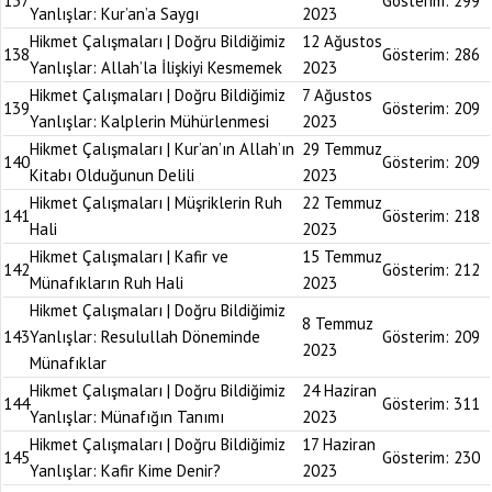
137
Gösterim:
299
Yanlışlar: Kur’an’a Saygı
2023
Hikmet Çalışmaları | Doğru Bildiğimiz
12 Ağustos
138
Gösterim:
286
Yanlışlar: Allah’la İlişkiyi Kesmemek
2023
Hikmet Çalışmaları | Doğru Bildiğimiz
7 Ağustos
139
Gösterim:
209
Yanlışlar: Kalplerin Mühürlenmesi
2023
Hikmet Çalışmaları | Kur’an’ın Allah’ın
29 Temmuz
140
Gösterim:
209
Kitabı Olduğunun Delili
2023
Hikmet Çalışmaları | Müşriklerin Ruh
22 Temmuz
141
Gösterim:
218
Hali
2023
Hikmet Çalışmaları | Kafir ve
15 Temmuz
142
Gösterim:
212
Münafıkların Ruh Hali
2023
Hikmet Çalışmaları | Doğru Bildiğimiz
8 Temmuz
143
Yanlışlar: Resulullah Döneminde
Gösterim:
209
2023
Münafıklar
Hikmet Çalışmaları | Doğru Bildiğimiz
24 Haziran
144
Gösterim:
311
Yanlışlar: Münafığın Tanımı
2023
Hikmet Çalışmaları | Doğru Bildiğimiz
17 Haziran
145
Gösterim:
230
Yanlışlar: Kafir Kime Denir?
2023