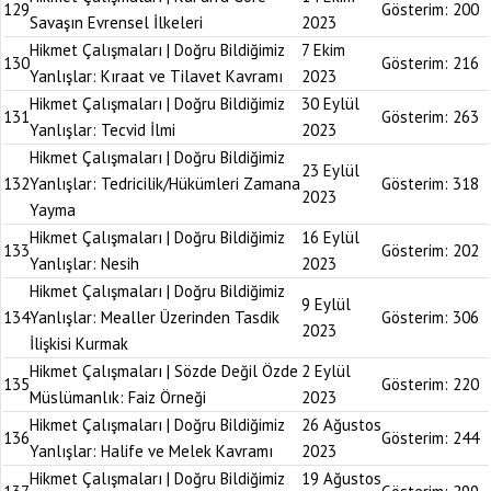
129
Gösterim:
200
Savaşın Evrensel İlkeleri
2023
Hikmet Çalışmaları | Doğru Bildiğimiz
7 Ekim
130
Gösterim:
216
Yanlışlar: Kıraat ve Tilavet Kavramı
2023
Hikmet Çalışmaları | Doğru Bildiğimiz
30 Eylül
131
Gösterim:
263
Yanlışlar: Tecvid İlmi
2023
Hikmet Çalışmaları | Doğru Bildiğimiz
23 Eylül
132
Yanlışlar: Tedricilik/Hükümleri Zamana
Gösterim:
318
2023
Yayma
Hikmet Çalışmaları | Doğru Bildiğimiz
16 Eylül
133
Gösterim:
202
Yanlışlar: Nesih
2023
Hikmet Çalışmaları | Doğru Bildiğimiz
9 Eylül
134
Yanlışlar: Mealler Üzerinden Tasdik
Gösterim:
306
2023
İlişkisi Kurmak
Hikmet Çalışmaları | Sözde Değil Özde
2 Eylül
135
Gösterim:
220
Müslümanlık: Faiz Örneği
2023
Hikmet Çalışmaları | Doğru Bildiğimiz
26 Ağustos
136
Gösterim:
244
Yanlışlar: Halife ve Melek Kavramı
2023
Hikmet Çalışmaları | Doğru Bildiğimiz
19 Ağustos