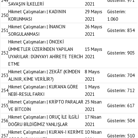
249
Gösterim:
971
SAVAŞIN İLKELERİ
2021
Hikmet Çalışmaları | KADININ
29 Mayıs
Gösterim:
250
KORUNMASI
2021
1.060
Hikmet Çalışmaları | İNANCIN
26 Mayıs
251
Gösterim:
834
SORGULANMASI
2021
Hikmet Çalışmaları | ÖNCEKİ
ÜMMETLER ÜZERİNDEN YAPILAN
15 Mayıs
252
Gösterim:
905
UYARILAR: DÜNYAYI AHİRETE TERCİH
2021
ETME
Hikmet Çalışmaları | ZEKÂT (KİMDEN
8 Mayıs
253
Gösterim:
704
ALINIR, KİME VERİLİR?)
2021
Hikmet Çalışmaları | KUR’AN’A GÖRE
1 Mayıs
254
Gösterim:
712
NEBİ-RESUL FARKI
2021
Hikmet Çalışmaları | KRİPTO PARALAR
25 Nisan
255
Gösterim:
617
VE BİTCOİN
2021
Hikmet Çalışmaları | ORUÇ İLE İLGİLİ
17 Nisan
256
Gösterim:
504
DOĞRU BİLDİĞİMİZ YANLIŞLAR
2021
Hikmet Çalışmaları | KUR’AN-I KERİM’E
10 Nisan
257
Gösterim:
510