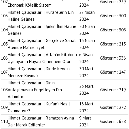
102
Gösterim:
239
Ekonomi: Kölelik Sistemi
2024
Hikmet Çalışmaları | Hurafelerin Din
27 Nisan
103
Gösterim:
300
Haline Gelmesi
2024
Hikmet Çalışmaları | Şirkin İlim Haline
20 Nisan
104
Gösterim:
308
Gelmesi
2024
Hikmet Çalışmaları | Gerçek ve Sanal
13 Nisan
105
Gösterim:
215
Alemde Mahremiyet
2024
Hikmet Çalışmaları | Allah’ın Kitabına
6 Nisan
106
Gösterim:
336
Uymayanın Hayatı Cehennem Olur
2024
Hikmet Çalışmaları | Dinde Kendini
30 Mart
107
Gösterim:
247
Merkeze Koymak
2024
Hikmet Çalışmaları | Dinin
23 Mart
108
Anlaşılmasını Engelleyen Din
Gösterim:
219
2024
Adamları
Hikmet Çalışmaları | Kur’an’ı Nasıl
16 Mart
109
Gösterim:
272
Okumalıyız?
2024
Hikmet Çalışmaları | Ramazan Ayına
9 Mart
110
Gösterim:
628
Dair Merak Edilenler
2024