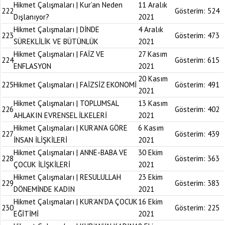
Hikmet Çalışmaları | Kur’an Neden
11 Aralık
222
Gösterim:
524
Dışlanıyor?
2021
Hikmet Çalışmaları | DİNDE
4 Aralık
223
Gösterim:
473
SÜREKLİLİK VE BÜTÜNLÜK
2021
Hikmet Çalışmaları | FAİZ VE
27 Kasım
224
Gösterim:
615
ENFLASYON
2021
20 Kasım
225
Hikmet Çalışmaları | FAİZSİZ EKONOMİ
Gösterim:
491
2021
Hikmet Çalışmaları | TOPLUMSAL
13 Kasım
226
Gösterim:
402
AHLAKIN EVRENSEL İLKELERİ
2021
Hikmet Çalışmaları | KUR’AN’A GÖRE
6 Kasım
227
Gösterim:
439
İNSAN İLİŞKİLERİ
2021
Hikmet Çalışmaları | ANNE-BABA VE
30 Ekim
228
Gösterim:
363
ÇOCUK İLİŞKİLERİ
2021
Hikmet Çalışmaları | RESULULLAH
23 Ekim
229
Gösterim:
383
DÖNEMİNDE KADIN
2021
Hikmet Çalışmaları | KUR’AN’DA ÇOCUK
16 Ekim
230
Gösterim:
225
EĞİTİMİ
2021