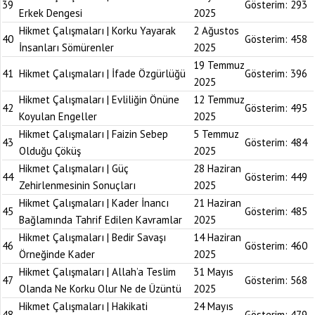
39
Gösterim:
293
Erkek Dengesi
2025
Hikmet Çalışmaları | Korku Yayarak
2 Ağustos
40
Gösterim:
458
İnsanları Sömürenler
2025
19 Temmuz
41
Hikmet Çalışmaları | İfade Özgürlüğü
Gösterim:
396
2025
Hikmet Çalışmaları | Evliliğin Önüne
12 Temmuz
42
Gösterim:
495
Koyulan Engeller
2025
Hikmet Çalışmaları | Faizin Sebep
5 Temmuz
43
Gösterim:
484
Olduğu Çöküş
2025
Hikmet Çalışmaları | Güç
28 Haziran
44
Gösterim:
449
Zehirlenmesinin Sonuçları
2025
Hikmet Çalışmaları | Kader İnancı
21 Haziran
45
Gösterim:
485
Bağlamında Tahrif Edilen Kavramlar
2025
Hikmet Çalışmaları | Bedir Savaşı
14 Haziran
46
Gösterim:
460
Örneğinde Kader
2025
Hikmet Çalışmaları | Allah’a Teslim
31 Mayıs
47
Gösterim:
568
Olanda Ne Korku Olur Ne de Üzüntü
2025
Hikmet Çalışmaları | Hakikati
24 Mayıs
48
Gösterim:
479