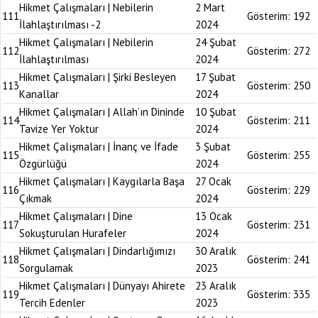
Hikmet Çalışmaları | Nebilerin
2 Mart
111
Gösterim:
192
İlahlaştırılması -2
2024
Hikmet Çalışmaları | Nebilerin
24 Şubat
112
Gösterim:
272
İlahlaştırılması
2024
Hikmet Çalışmaları | Şirki Besleyen
17 Şubat
113
Gösterim:
250
Kanallar
2024
Hikmet Çalışmaları | Allah’ın Dininde
10 Şubat
114
Gösterim:
211
Tavize Yer Yoktur
2024
Hikmet Çalışmaları | İnanç ve İfade
3 Şubat
115
Gösterim:
255
Özgürlüğü
2024
Hikmet Çalışmaları | Kaygılarla Başa
27 Ocak
116
Gösterim:
229
Çıkmak
2024
Hikmet Çalışmaları | Dine
13 Ocak
117
Gösterim:
231
Sokuşturulan Hurafeler
2024
Hikmet Çalışmaları | Dindarlığımızı
30 Aralık
118
Gösterim:
241
Sorgulamak
2023
Hikmet Çalışmaları | Dünyayı Ahirete
23 Aralık
119
Gösterim:
335
Tercih Edenler
2023