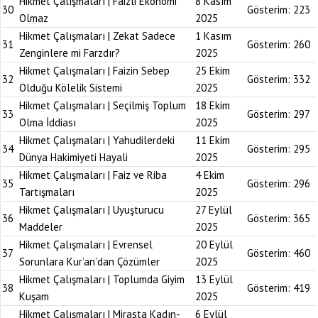
Hikmet Çalışmaları | Faizli Ekonomi
8 Kasım
30
Gösterim:
223
Olmaz
2025
Hikmet Çalışmaları | Zekat Sadece
1 Kasım
31
Gösterim:
260
Zenginlere mi Farzdır?
2025
Hikmet Çalışmaları | Faizin Sebep
25 Ekim
32
Gösterim:
332
Olduğu Kölelik Sistemi
2025
Hikmet Çalışmaları | Seçilmiş Toplum
18 Ekim
33
Gösterim:
297
Olma İddiası
2025
Hikmet Çalışmaları | Yahudilerdeki
11 Ekim
34
Gösterim:
295
Dünya Hakimiyeti Hayali
2025
Hikmet Çalışmaları | Faiz ve Riba
4 Ekim
35
Gösterim:
296
Tartışmaları
2025
Hikmet Çalışmaları | Uyuşturucu
27 Eylül
36
Gösterim:
365
Maddeler
2025
Hikmet Çalışmaları | Evrensel
20 Eylül
37
Gösterim:
460
Sorunlara Kur’an’dan Çözümler
2025
Hikmet Çalışmaları | Toplumda Giyim
13 Eylül
38
Gösterim:
419
Kuşam
2025
Hikmet Çalışmaları | Mirasta Kadın-
6 Eylül