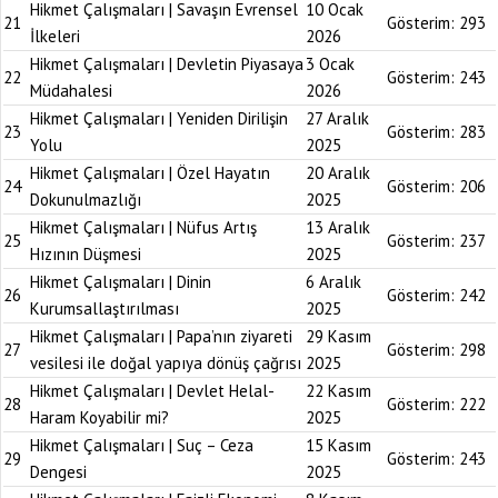
Hikmet Çalışmaları | Savaşın Evrensel
10 Ocak
21
Gösterim:
293
İlkeleri
2026
Hikmet Çalışmaları | Devletin Piyasaya
3 Ocak
22
Gösterim:
243
Müdahalesi
2026
Hikmet Çalışmaları | Yeniden Dirilişin
27 Aralık
23
Gösterim:
283
Yolu
2025
Hikmet Çalışmaları | Özel Hayatın
20 Aralık
24
Gösterim:
206
Dokunulmazlığı
2025
Hikmet Çalışmaları | Nüfus Artış
13 Aralık
25
Gösterim:
237
Hızının Düşmesi
2025
Hikmet Çalışmaları | Dinin
6 Aralık
26
Gösterim:
242
Kurumsallaştırılması
2025
Hikmet Çalışmaları | Papa’nın ziyareti
29 Kasım
27
Gösterim:
298
vesilesi ile doğal yapıya dönüş çağrısı
2025
Hikmet Çalışmaları | Devlet Helal-
22 Kasım
28
Gösterim:
222
Haram Koyabilir mi?
2025
Hikmet Çalışmaları | Suç – Ceza
15 Kasım
29
Gösterim:
243
Dengesi
2025