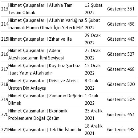
Hikmet Çalışmaları | Allah’a Tam
12 Şubat
213
Gösterim:
331
Teslim Olmak
2022
Hikmet Çalışmaları | Allah’ın Varlığına
5 Şubat
214
Gösterim:
438
İnanmak Mümin Olmak İçin Yeterli Mi?
2022
29 Ocak
215
Hikmet Çalışmaları | Zıhar ve İla
Gösterim:
443
2022
Hikmet Çalışmaları | Adem
22 Ocak
216
Gösterim:
527
Aleyhisselamın İlmi Seviyesi
2022
Hikmet Çalışmaları | Kayıtsız Şartsız
15 Ocak
217
Gösterim:
468
İtaat Yalnız Allah’adır
2022
Hikmet Çalışmaları | Deist ve Ateist
8 Ocak
218
Gösterim:
520
Üreten Din Anlayışı
2022
Hikmet Çalışmaları | Zamanın Değerini
1 Ocak
219
Gösterim:
504
Bilmek
2022
Hikmet Çalışmaları | Ekonomik
25 Aralık
220
Gösterim:
453
Problemlere Doğal Çözüm
2021
18 Aralık
221
Hikmet Çalışmaları | Tek Din İslam’dır
Gösterim:
448
2021