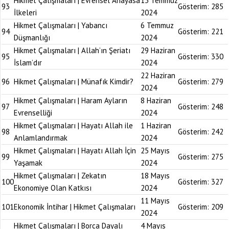
Hikmet Çalışmaları | Evrensel Anayasa
13 Temmuz
93
Gösterim:
285
İlkeleri
2024
Hikmet Çalışmaları | Yabancı
6 Temmuz
94
Gösterim:
221
Düşmanlığı
2024
Hikmet Çalışmaları | Allah’ın Şeriatı
29 Haziran
95
Gösterim:
330
İslam’dır
2024
22 Haziran
96
Hikmet Çalışmaları | Münafık Kimdir?
Gösterim:
279
2024
Hikmet Çalışmaları | Haram Ayların
8 Haziran
97
Gösterim:
248
Evrenselliği
2024
Hikmet Çalışmaları | Hayatı Allah ile
1 Haziran
98
Gösterim:
242
Anlamlandırmak
2024
Hikmet Çalışmaları | Hayatı Allah İçin
25 Mayıs
99
Gösterim:
275
Yaşamak
2024
Hikmet Çalışmaları | Zekatın
18 Mayıs
100
Gösterim:
327
Ekonomiye Olan Katkısı
2024
11 Mayıs
101
Ekonomik İntihar | Hikmet Çalışmaları
Gösterim:
209
2024
Hikmet Çalışmaları | Borca Dayalı
4 Mayıs