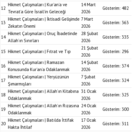
Hikmet Çalışmaları | Kur’an’a ve
14 Mart
12
Gösterim:
482
Tevrat’a Göre İsrail’in Geleceği
2026
Hikmet Çalışmaları | İktisadi Gelişimde
7 Mart
13
Gösterim:
363
Zekatın Önemi
2026
Hikmet Çalışmaları | Oruç İbadetinde
28 Şubat
14
Gösterim:
335
Allah’ın Sınırları
2026
21 Şubat
15
Hikmet Çalışmaları | Fıtrat ve Tıp
Gösterim:
296
2026
Hikmet Çalışmaları | Ramazan
14 Şubat
16
Gösterim:
374
Konusunda Kur’an’a Odaklanmak
2026
Hikmet Çalışmaları | Yeryüzünün
7 Şubat
17
Gösterim:
324
Şımarmışları
2026
Hikmet Çalışmaları | Allah’ın Kitabına
31 Ocak
18
Gösterim:
325
Odaklanmak
2026
Hikmet Çalışmaları | Allah’ın Rızasına
24 Ocak
19
Gösterim:
300
Odaklanmak
2026
Hikmet Çalışmaları | Batılda İttifak
17 Ocak
20
Gösterim:
311
Hakta İhtilaf
2026