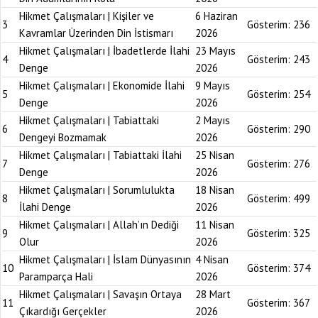
Hikmet Çalışmaları | Kişiler ve
6 Haziran
3
Gösterim:
236
Kavramlar Üzerinden Din İstismarı
2026
Hikmet Çalışmaları | İbadetlerde İlahi
23 Mayıs
4
Gösterim:
243
Denge
2026
Hikmet Çalışmaları | Ekonomide İlahi
9 Mayıs
5
Gösterim:
254
Denge
2026
Hikmet Çalışmaları | Tabiattaki
2 Mayıs
6
Gösterim:
290
Dengeyi Bozmamak
2026
Hikmet Çalışmaları | Tabiattaki İlahi
25 Nisan
7
Gösterim:
276
Denge
2026
Hikmet Çalışmaları | Sorumlulukta
18 Nisan
8
Gösterim:
499
İlahi Denge
2026
Hikmet Çalışmaları | Allah’ın Dediği
11 Nisan
9
Gösterim:
325
Olur
2026
Hikmet Çalışmaları | İslam Dünyasının
4 Nisan
10
Gösterim:
374
Paramparça Hali
2026
Hikmet Çalışmaları | Savaşın Ortaya
28 Mart
11
Gösterim:
367
Çıkardığı Gerçekler
2026