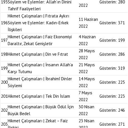
195
Söylem ve Eylemler: Allah’ın Dinini
Gösterim:
280
2022
Tahrif Faaliyetleri
Hikmet Çalışmaları | Fıtrata Aykırı
11 Haziran
196
Söylem ve Eylemler: Kadın-Erkek
Gösterim:
371
2022
İlişkileri
Hikmet Çalışmaları | Faiz Ekonomiyi
4 Haziran
197
Gösterim:
199
Daraltır, Zekat Genişletir
2022
28 Mayıs
198
Hikmet Çalışmaları | Din ve Fıtrat
Gösterim:
286
2022
Hikmet Çalışmaları | İnsanın Allah’a
21 Mayıs
199
Gösterim:
319
Karşı Tutumu
2022
Hikmet Çalışmaları | İbrahimî Dinler
14 Mayıs
200
Gösterim:
225
Söylemi
2022
7 Mayıs
201
Hikmet Çalışmaları | Tek Din İslam
Gösterim:
223
2022
Hikmet Çalışmaları | Büyük Ödül İçin
30 Nisan
202
Gösterim:
246
Büyük Bedel
2022
Hikmet Çalışmaları | Zekat – Faiz
23 Nisan
203
Gösterim:
271
İlişkisi
2022