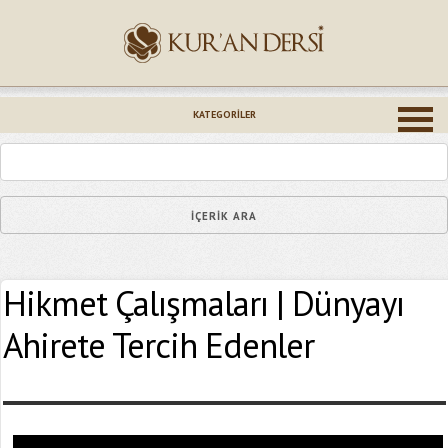
İsminiz (*)
KATEGORILER
Epostanız (*)
Hikmet Çalışmaları | Dünyayı
Yaşadığınız Hatanın Ayrıntıları
Ahirete Tercih Edenler
Bağlantıyı Gönderin