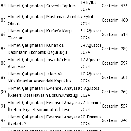
14 Eylül
84
Hikmet Çalışmaları | Güvenli Toplum
Gösterim:
336
2024
Hikmet Çalışmaları | Müslüman Azınlık
7 Eylül
85
Gösterim:
460
Olmak
2024
Hikmet Çalışmaları | Kur’an’a Karşı
31 Ağustos
86
Gösterim:
314
Tavırlar
2024
Hikmet Çalışmaları | Kur’an’da
24 Ağustos
87
Gösterim:
289
Kadınların Ekonomik Özgürlüğü
2024
Hikmet Çalışmaları | İnsanlığı Esir
17 Ağustos
88
Gösterim:
397
Alan Faiz
2024
Hikmet Çalışmaları | İslam Ve
10 Ağustos
89
Gösterim:
301
Müslümanlar Arasındaki Kopukluk
2024
Hikmet Çalışmaları | Evrensel Anayasa
3 Ağustos
90
Gösterim:
269
İlkeleri: Özel Hayatın Dokunulmazlığı
2024
Hikmet Çalışmaları | Evrensel Anayasa
27 Temmuz
91
Gösterim:
557
İlkeleri: Kişisel Sorumluluk İlkesi
2024
Hikmet Çalışmaları | Evrensel Anayasa
20 Temmuz
92
Gösterim:
246
İlkeleri -2
2024