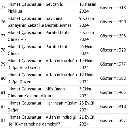
Hikmet Çalışmaları | Şeytan İşi
16 Kasım
75
Gösterim:
318
Pislikler
2024
Hikmet Çalışmaları | Savunma
9 Kasım
76
Gösterim:
390
Sanayiinin Zekat İle Desteklenmesi
2024
Hikmet Çalışmaları | Paralel Dinler
2 Kasım
77
Gösterim:
293
Ölmez – 2
2024
Hikmet Çalışmaları | Paralel Dinler
26 Ekim
78
Gösterim:
320
Ölmez
2024
Hikmet Çalışmaları | Allah’ın Kurduğu
19 Ekim
79
Gösterim:
377
Doğal Aile Düzeni
2024
Hikmet Çalışmaları | Allah’ın Kurduğu
12 Ekim
80
Gösterim:
382
Doğal Düzen
2024
Hikmet Çalışmaları | Müslüman
5 Ekim
81
Gösterim:
466
Olmanın Kazandırdıkları
2024
Hikmet Çalışmaları | Her İnsan Müslim
28 Eylül
82
Gösterim:
410
Doğar
2024
Hikmet Çalışmaları | Allah’ın İndirdiği
21 Eylül
83
Gösterim:
397
ile Hükmetmek ne demektir?
2024