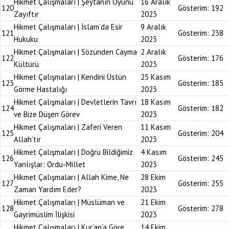
Hikmet Çalışmaları | Şeytanın Oyunu
16 Aralık
120
Gösterim:
192
Zayıftır
2023
Hikmet Çalışmaları | İslam’da Esir
9 Aralık
121
Gösterim:
238
Hukuku
2023
Hikmet Çalışmaları | Sözünden Cayma
2 Aralık
122
Gösterim:
176
Kültürü
2023
Hikmet Çalışmaları | Kendini Üstün
25 Kasım
123
Gösterim:
185
Görme Hastalığı
2023
Hikmet Çalışmaları | Devletlerin Tavrı
18 Kasım
124
Gösterim:
182
ve Bize Düşen Görev
2023
Hikmet Çalışmaları | Zaferi Veren
11 Kasım
125
Gösterim:
204
Allah’tır
2023
Hikmet Çalışmaları | Doğru Bildiğimiz
4 Kasım
126
Gösterim:
245
Yanlışlar: Ordu-Millet
2023
Hikmet Çalışmaları | Allah Kime, Ne
28 Ekim
127
Gösterim:
255
Zaman Yardım Eder?
2023
Hikmet Çalışmaları | Müslüman ve
21 Ekim
128
Gösterim:
278
Gayrimüslim İlişkisi
2023
Hikmet Çalışmaları | Kur’an’a Göre
14 Ekim