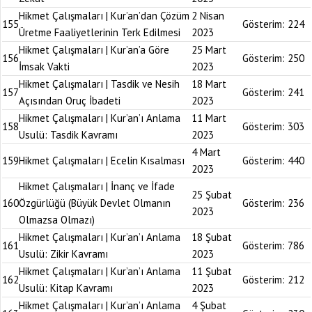
Hikmet Çalışmaları | Kur’an’dan Çözüm
2 Nisan
155
Gösterim:
224
Üretme Faaliyetlerinin Terk Edilmesi
2023
Hikmet Çalışmaları | Kur’an’a Göre
25 Mart
156
Gösterim:
250
İmsak Vakti
2023
Hikmet Çalışmaları | Tasdik ve Nesih
18 Mart
157
Gösterim:
241
Açısından Oruç İbadeti
2023
Hikmet Çalışmaları | Kur’an’ı Anlama
11 Mart
158
Gösterim:
303
Usulü: Tasdik Kavramı
2023
4 Mart
159
Hikmet Çalışmaları | Ecelin Kısalması
Gösterim:
440
2023
Hikmet Çalışmaları | İnanç ve İfade
25 Şubat
160
Özgürlüğü (Büyük Devlet Olmanın
Gösterim:
236
2023
Olmazsa Olmazı)
Hikmet Çalışmaları | Kur’an’ı Anlama
18 Şubat
161
Gösterim:
786
Usulü: Zikir Kavramı
2023
Hikmet Çalışmaları | Kur’an’ı Anlama
11 Şubat
162
Gösterim:
212
Usulü: Kitap Kavramı
2023
Hikmet Çalışmaları | Kur’an’ı Anlama
4 Şubat