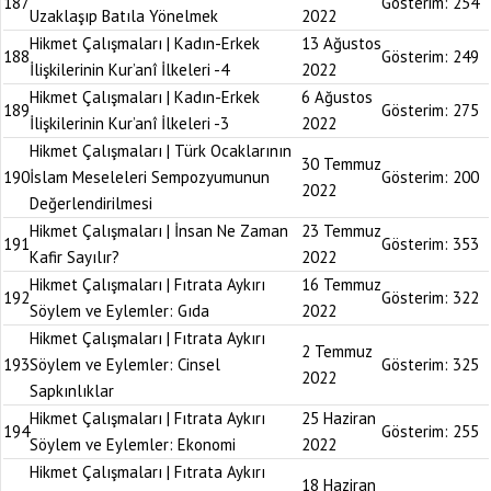
187
Gösterim:
254
Uzaklaşıp Batıla Yönelmek
2022
Hikmet Çalışmaları | Kadın-Erkek
13 Ağustos
188
Gösterim:
249
İlişkilerinin Kur’anî İlkeleri -4
2022
Hikmet Çalışmaları | Kadın-Erkek
6 Ağustos
189
Gösterim:
275
İlişkilerinin Kur’anî İlkeleri -3
2022
Hikmet Çalışmaları | Türk Ocaklarının
30 Temmuz
190
İslam Meseleleri Sempozyumunun
Gösterim:
200
2022
Değerlendirilmesi
Hikmet Çalışmaları | İnsan Ne Zaman
23 Temmuz
191
Gösterim:
353
Kafir Sayılır?
2022
Hikmet Çalışmaları | Fıtrata Aykırı
16 Temmuz
192
Gösterim:
322
Söylem ve Eylemler: Gıda
2022
Hikmet Çalışmaları | Fıtrata Aykırı
2 Temmuz
193
Söylem ve Eylemler: Cinsel
Gösterim:
325
2022
Sapkınlıklar
Hikmet Çalışmaları | Fıtrata Aykırı
25 Haziran
194
Gösterim:
255
Söylem ve Eylemler: Ekonomi
2022
Hikmet Çalışmaları | Fıtrata Aykırı
18 Haziran