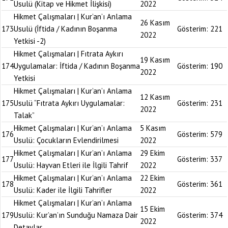
Usulü (Kitap ve Hikmet İlişkisi)
2022
Hikmet Çalışmaları | Kur’an’ı Anlama
26 Kasım
173
Usulü (İftida / Kadının Boşanma
Gösterim:
221
2022
Yetkisi -2)
Hikmet Çalışmaları | Fıtrata Aykırı
19 Kasım
174
Uygulamalar: İftida / Kadının Boşanma
Gösterim:
190
2022
Yetkisi
Hikmet Çalışmaları | Kur’an’ı Anlama
12 Kasım
175
Usulü “Fıtrata Aykırı Uygulamalar:
Gösterim:
231
2022
Talak”
Hikmet Çalışmaları | Kur’an’ı Anlama
5 Kasım
176
Gösterim:
579
Usulü: Çocukların Evlendirilmesi
2022
Hikmet Çalışmaları | Kur’an’ı Anlama
29 Ekim
177
Gösterim:
337
Usulü: Hayvan Etleri ile İlgili Tahrif
2022
Hikmet Çalışmaları | Kur’an’ı Anlama
22 Ekim
178
Gösterim:
361
Usulü: Kader ile İlgili Tahrifler
2022
Hikmet Çalışmaları | Kur’an’ı Anlama
15 Ekim
179
Usulü: Kur’an’ın Sunduğu Namaza Dair
Gösterim:
374
2022
Detaylar