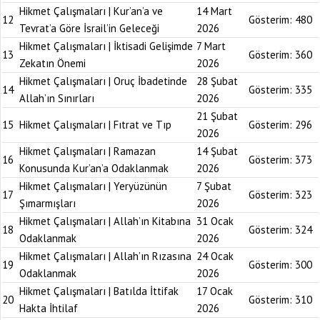
Hikmet Çalışmaları | Kur’an’a ve
14 Mart
12
Gösterim:
480
Tevrat’a Göre İsrail’in Geleceği
2026
Hikmet Çalışmaları | İktisadi Gelişimde
7 Mart
13
Gösterim:
360
Zekatın Önemi
2026
Hikmet Çalışmaları | Oruç İbadetinde
28 Şubat
14
Gösterim:
335
Allah’ın Sınırları
2026
21 Şubat
15
Hikmet Çalışmaları | Fıtrat ve Tıp
Gösterim:
296
2026
Hikmet Çalışmaları | Ramazan
14 Şubat
16
Gösterim:
373
Konusunda Kur’an’a Odaklanmak
2026
Hikmet Çalışmaları | Yeryüzünün
7 Şubat
17
Gösterim:
323
Şımarmışları
2026
Hikmet Çalışmaları | Allah’ın Kitabına
31 Ocak
18
Gösterim:
324
Odaklanmak
2026
Hikmet Çalışmaları | Allah’ın Rızasına
24 Ocak
19
Gösterim:
300
Odaklanmak
2026
Hikmet Çalışmaları | Batılda İttifak
17 Ocak
20
Gösterim:
310
Hakta İhtilaf
2026