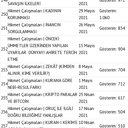
249
Gösterim:
971
SAVAŞIN İLKELERİ
2021
Hikmet Çalışmaları | KADININ
29 Mayıs
Gösterim:
250
KORUNMASI
2021
1.060
Hikmet Çalışmaları | İNANCIN
26 Mayıs
251
Gösterim:
834
SORGULANMASI
2021
Hikmet Çalışmaları | ÖNCEKİ
ÜMMETLER ÜZERİNDEN YAPILAN
15 Mayıs
252
Gösterim:
904
UYARILAR: DÜNYAYI AHİRETE TERCİH
2021
ETME
Hikmet Çalışmaları | ZEKÂT (KİMDEN
8 Mayıs
253
Gösterim:
704
ALINIR, KİME VERİLİR?)
2021
Hikmet Çalışmaları | KUR’AN’A GÖRE
1 Mayıs
254
Gösterim:
712
NEBİ-RESUL FARKI
2021
Hikmet Çalışmaları | KRİPTO PARALAR
25 Nisan
255
Gösterim:
617
VE BİTCOİN
2021
Hikmet Çalışmaları | ORUÇ İLE İLGİLİ
17 Nisan
256
Gösterim:
504
DOĞRU BİLDİĞİMİZ YANLIŞLAR
2021
Hikmet Çalışmaları | KUR’AN-I KERİM’E
10 Nisan
257
Gösterim:
510