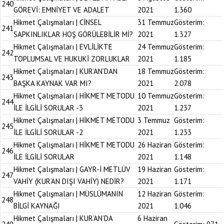
240
GÖREVİ: EMNİYET VE ADALET
2021
1.360
Hikmet Çalışmaları | CİNSEL
31 Temmuz
Gösterim:
241
SAPKINLIKLAR HOŞ GÖRÜLEBİLİR Mİ?
2021
1.327
Hikmet Çalışmaları | EVLİLİKTE
24 Temmuz
Gösterim:
242
TOPLUMSAL VE HUKUKİ ZORLUKLAR
2021
1.185
Hikmet Çalışmaları | KUR’AN’DAN
18 Temmuz
Gösterim:
243
BAŞKA KAYNAK VAR MI?
2021
2.078
Hikmet Çalışmaları | HİKMET METODU
10 Temmuz
Gösterim:
244
İLE İLGİLİ SORULAR -3
2021
1.237
Hikmet Çalışmaları | HİKMET METODU
3 Temmuz
Gösterim:
245
İLE İLGİLİ SORULAR -2
2021
1.233
Hikmet Çalışmaları | HİKMET METODU
26 Haziran
Gösterim:
246
İLE İLGİLİ SORULAR
2021
1.148
Hikmet Çalışmaları | GAYR-İ METLÜV
19 Haziran
Gösterim:
247
VAHİY (KUR’AN DIŞI VAHİY) NEDİR?
2021
1.171
Hikmet Çalışmaları | MÜSLÜMANIN
12 Haziran
Gösterim:
248
BİLGİ KAYNAĞI
2021
1.046
Hikmet Çalışmaları | KUR’AN’DA
6 Haziran