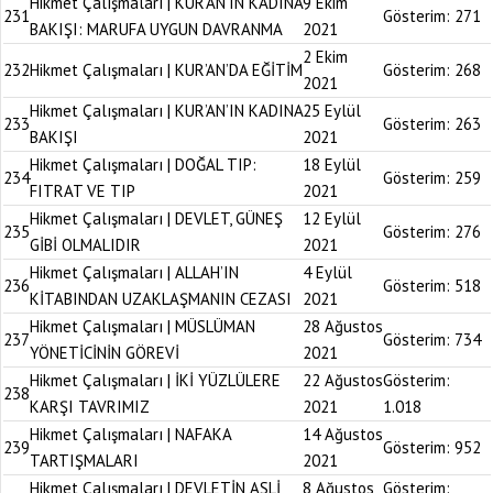
Hikmet Çalışmaları | KUR’AN’IN KADINA
9 Ekim
231
Gösterim:
271
BAKIŞI: MARUFA UYGUN DAVRANMA
2021
2 Ekim
232
Hikmet Çalışmaları | KUR’AN’DA EĞİTİM
Gösterim:
268
2021
Hikmet Çalışmaları | KUR’AN’IN KADINA
25 Eylül
233
Gösterim:
263
BAKIŞI
2021
Hikmet Çalışmaları | DOĞAL TIP:
18 Eylül
234
Gösterim:
259
FITRAT VE TIP
2021
Hikmet Çalışmaları | DEVLET, GÜNEŞ
12 Eylül
235
Gösterim:
276
GİBİ OLMALIDIR
2021
Hikmet Çalışmaları | ALLAH’IN
4 Eylül
236
Gösterim:
518
KİTABINDAN UZAKLAŞMANIN CEZASI
2021
Hikmet Çalışmaları | MÜSLÜMAN
28 Ağustos
237
Gösterim:
734
YÖNETİCİNİN GÖREVİ
2021
Hikmet Çalışmaları | İKİ YÜZLÜLERE
22 Ağustos
Gösterim:
238
KARŞI TAVRIMIZ
2021
1.018
Hikmet Çalışmaları | NAFAKA
14 Ağustos
239
Gösterim:
952
TARTIŞMALARI
2021
Hikmet Çalışmaları | DEVLETİN ASLİ
8 Ağustos
Gösterim: