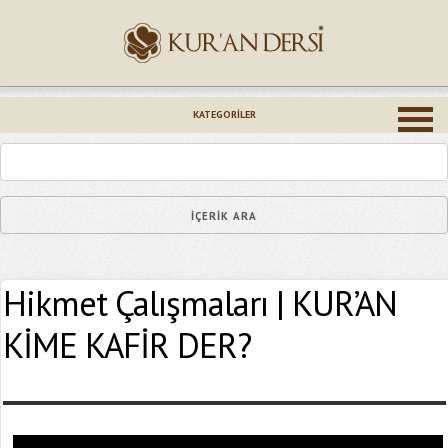
İsminiz (*)
KATEGORILER
Epostanız (*)
Hikmet Çalışmaları | KUR’AN
Yaşadığınız Hatanın Ayrıntıları
KİME KAFİR DER?
Bağlantıyı Gönderin