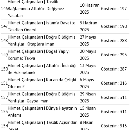
Hikmet Çalışmaları | Tasdik
10 Haziran
146
Bağlamında Allah’ın Değişmez
Gösterim:
197
2023
Yasaları
Hikmet Çalışmaları | İslam’a Davette
3 Haziran
147
Gösterim:
190
Tasdikin Önemi
2023
Hikmet Çalışmaları | Doğru Bildiğimiz
27 Mayıs
148
Gösterim:
288
Yanlışlar: Kitaplara İman
2023
Hikmet Çalışmaları | Doğal Yapıyı
20 Mayıs
149
Gösterim:
293
Koruma: Takva
2023
Hikmet Çalışmaları | Allah’ın İndirdiği
13 Mayıs
150
Gösterim:
287
ile Hükmetmek
2023
Hikmet Çalışmaları | Kur’an’da Çelişki
6 Mayıs
151
Gösterim:
216
Olur mu?
2023
Hikmet Çalışmaları | Doğru Bildiğimiz
29 Nisan
152
Gösterim:
311
Yanlışlar: Gayba İman
2023
Hikmet Çalışmaları | Dünya Hayatının
15 Nisan
153
Gösterim:
311
Anlamı
2023
Hikmet Çalışmaları | Tasdik Açısından
8 Nisan
154
Gösterim:
313
Zekat
2023