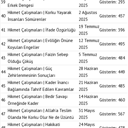
39
Gösterim:
293
Erkek Dengesi
2025
Hikmet Çalışmaları | Korku Yayarak
2 Ağustos
40
Gösterim:
457
İnsanları Sömürenler
2025
19 Temmuz
41
Hikmet Çalışmaları | İfade Özgürlüğü
Gösterim:
396
2025
Hikmet Çalışmaları | Evliliğin Önüne
12 Temmuz
42
Gösterim:
495
Koyulan Engeller
2025
Hikmet Çalışmaları | Faizin Sebep
5 Temmuz
43
Gösterim:
484
Olduğu Çöküş
2025
Hikmet Çalışmaları | Güç
28 Haziran
44
Gösterim:
449
Zehirlenmesinin Sonuçları
2025
Hikmet Çalışmaları | Kader İnancı
21 Haziran
45
Gösterim:
485
Bağlamında Tahrif Edilen Kavramlar
2025
Hikmet Çalışmaları | Bedir Savaşı
14 Haziran
46
Gösterim:
460
Örneğinde Kader
2025
Hikmet Çalışmaları | Allah’a Teslim
31 Mayıs
47
Gösterim:
567
Olanda Ne Korku Olur Ne de Üzüntü
2025
Hikmet Çalışmaları | Hakikati
24 Mayıs
48
Gösterim:
478