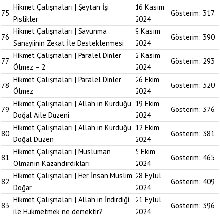
Hikmet Çalışmaları | Şeytan İşi
16 Kasım
75
Gösterim:
317
Pislikler
2024
Hikmet Çalışmaları | Savunma
9 Kasım
76
Gösterim:
390
Sanayiinin Zekat İle Desteklenmesi
2024
Hikmet Çalışmaları | Paralel Dinler
2 Kasım
77
Gösterim:
293
Ölmez – 2
2024
Hikmet Çalışmaları | Paralel Dinler
26 Ekim
78
Gösterim:
320
Ölmez
2024
Hikmet Çalışmaları | Allah’ın Kurduğu
19 Ekim
79
Gösterim:
376
Doğal Aile Düzeni
2024
Hikmet Çalışmaları | Allah’ın Kurduğu
12 Ekim
80
Gösterim:
381
Doğal Düzen
2024
Hikmet Çalışmaları | Müslüman
5 Ekim
81
Gösterim:
465
Olmanın Kazandırdıkları
2024
Hikmet Çalışmaları | Her İnsan Müslim
28 Eylül
82
Gösterim:
409
Doğar
2024
Hikmet Çalışmaları | Allah’ın İndirdiği
21 Eylül
83
Gösterim:
396
ile Hükmetmek ne demektir?
2024