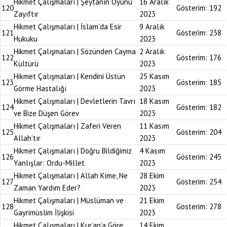
Hikmet Çalışmaları | Şeytanın Oyunu
16 Aralık
120
Gösterim:
192
Zayıftır
2023
Hikmet Çalışmaları | İslam’da Esir
9 Aralık
121
Gösterim:
238
Hukuku
2023
Hikmet Çalışmaları | Sözünden Cayma
2 Aralık
122
Gösterim:
176
Kültürü
2023
Hikmet Çalışmaları | Kendini Üstün
25 Kasım
123
Gösterim:
185
Görme Hastalığı
2023
Hikmet Çalışmaları | Devletlerin Tavrı
18 Kasım
124
Gösterim:
182
ve Bize Düşen Görev
2023
Hikmet Çalışmaları | Zaferi Veren
11 Kasım
125
Gösterim:
204
Allah’tır
2023
Hikmet Çalışmaları | Doğru Bildiğimiz
4 Kasım
126
Gösterim:
245
Yanlışlar: Ordu-Millet
2023
Hikmet Çalışmaları | Allah Kime, Ne
28 Ekim
127
Gösterim:
254
Zaman Yardım Eder?
2023
Hikmet Çalışmaları | Müslüman ve
21 Ekim
128
Gösterim:
278
Gayrimüslim İlişkisi
2023
Hikmet Çalışmaları | Kur’an’a Göre
14 Ekim