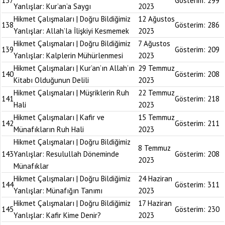
137
Gösterim:
299
Yanlışlar: Kur’an’a Saygı
2023
Hikmet Çalışmaları | Doğru Bildiğimiz
12 Ağustos
138
Gösterim:
286
Yanlışlar: Allah’la İlişkiyi Kesmemek
2023
Hikmet Çalışmaları | Doğru Bildiğimiz
7 Ağustos
139
Gösterim:
209
Yanlışlar: Kalplerin Mühürlenmesi
2023
Hikmet Çalışmaları | Kur’an’ın Allah’ın
29 Temmuz
140
Gösterim:
208
Kitabı Olduğunun Delili
2023
Hikmet Çalışmaları | Müşriklerin Ruh
22 Temmuz
141
Gösterim:
218
Hali
2023
Hikmet Çalışmaları | Kafir ve
15 Temmuz
142
Gösterim:
211
Münafıkların Ruh Hali
2023
Hikmet Çalışmaları | Doğru Bildiğimiz
8 Temmuz
143
Yanlışlar: Resulullah Döneminde
Gösterim:
208
2023
Münafıklar
Hikmet Çalışmaları | Doğru Bildiğimiz
24 Haziran
144
Gösterim:
311
Yanlışlar: Münafığın Tanımı
2023
Hikmet Çalışmaları | Doğru Bildiğimiz
17 Haziran
145
Gösterim:
230
Yanlışlar: Kafir Kime Denir?
2023