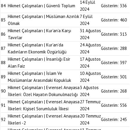
14 Eylül
84
Hikmet Çalışmaları | Güvenli Toplum
Gösterim:
336
2024
Hikmet Çalışmaları | Müslüman Azınlık
7 Eylül
85
Gösterim:
460
Olmak
2024
Hikmet Çalışmaları | Kur’an’a Karşı
31 Ağustos
86
Gösterim:
313
Tavırlar
2024
Hikmet Çalışmaları | Kur’an’da
24 Ağustos
87
Gösterim:
288
Kadınların Ekonomik Özgürlüğü
2024
Hikmet Çalışmaları | İnsanlığı Esir
17 Ağustos
88
Gösterim:
397
Alan Faiz
2024
Hikmet Çalışmaları | İslam Ve
10 Ağustos
89
Gösterim:
301
Müslümanlar Arasındaki Kopukluk
2024
Hikmet Çalışmaları | Evrensel Anayasa
3 Ağustos
90
Gösterim:
268
İlkeleri: Özel Hayatın Dokunulmazlığı
2024
Hikmet Çalışmaları | Evrensel Anayasa
27 Temmuz
91
Gösterim:
556
İlkeleri: Kişisel Sorumluluk İlkesi
2024
Hikmet Çalışmaları | Evrensel Anayasa
20 Temmuz
92
Gösterim:
245
İlkeleri -2
2024