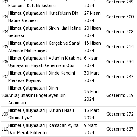
102
Gösterim:
239
Ekonomi: Kölelik Sistemi
2024
Hikmet Çalışmaları | Hurafelerin Din
27 Nisan
103
Gösterim:
300
Haline Gelmesi
2024
Hikmet Çalışmaları | Şirkin İlim Haline
20 Nisan
104
Gösterim:
308
Gelmesi
2024
Hikmet Çalışmaları | Gerçek ve Sanal
13 Nisan
105
Gösterim:
214
Alemde Mahremiyet
2024
Hikmet Çalışmaları | Allah’ın Kitabına
6 Nisan
106
Gösterim:
334
Uymayanın Hayatı Cehennem Olur
2024
Hikmet Çalışmaları | Dinde Kendini
30 Mart
107
Gösterim:
247
Merkeze Koymak
2024
Hikmet Çalışmaları | Dinin
23 Mart
108
Anlaşılmasını Engelleyen Din
Gösterim:
219
2024
Adamları
Hikmet Çalışmaları | Kur’an’ı Nasıl
16 Mart
109
Gösterim:
272
Okumalıyız?
2024
Hikmet Çalışmaları | Ramazan Ayına
9 Mart
110
Gösterim:
627
Dair Merak Edilenler
2024