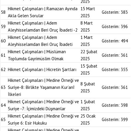
2025
Hikmet Çalışmaları | Ramazan Ayında
15 Mart
58
Gösterim:
383
Akla Gelen Sorular
2025
Hikmet Çalışmaları | Adem
8 Mart
59
Gösterim:
396
Aleyhisselamdan Beri Oruç İbadeti -2
2025
Hikmet Çalışmaları | Adem
1 Mart
60
Gösterim:
494
Aleyhisselamdan Beri Oruç İbadeti
2025
Hikmet Çalışmaları | Müslüman
22 Şubat
61
Gösterim:
361
Toplumda Gayrimüslim Olmak
2025
15 Şubat
62
Hikmet Çalışmaları | Hicretin Şartları
Gösterim:
355
2025
Hikmet Çalışmaları | Medine Örneği ve
8 Şubat
63
Suriye-8: Birlikte Yaşamanın Kur’anî
Gösterim:
361
2025
İlkeleri
Hikmet Çalışmaları | Medine Örneği ve
1 Şubat
64
Gösterim:
398
Suriye -7: İçimizdeki Düşmanlar
2025
Hikmet Çalışmaları | Medine Örneği ve
25 Ocak
65
Gösterim:
399
Suriye 6: Esir Hukuku
2025
Hikmet Çalışmaları | Medine Örneği ve