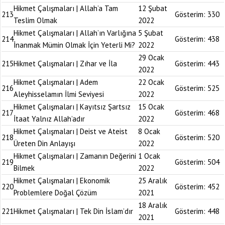
Hikmet Çalışmaları | Allah’a Tam
12 Şubat
213
Gösterim:
330
Teslim Olmak
2022
Hikmet Çalışmaları | Allah’ın Varlığına
5 Şubat
214
Gösterim:
438
İnanmak Mümin Olmak İçin Yeterli Mi?
2022
29 Ocak
215
Hikmet Çalışmaları | Zıhar ve İla
Gösterim:
443
2022
Hikmet Çalışmaları | Adem
22 Ocak
216
Gösterim:
525
Aleyhisselamın İlmi Seviyesi
2022
Hikmet Çalışmaları | Kayıtsız Şartsız
15 Ocak
217
Gösterim:
468
İtaat Yalnız Allah’adır
2022
Hikmet Çalışmaları | Deist ve Ateist
8 Ocak
218
Gösterim:
520
Üreten Din Anlayışı
2022
Hikmet Çalışmaları | Zamanın Değerini
1 Ocak
219
Gösterim:
504
Bilmek
2022
Hikmet Çalışmaları | Ekonomik
25 Aralık
220
Gösterim:
452
Problemlere Doğal Çözüm
2021
18 Aralık
221
Hikmet Çalışmaları | Tek Din İslam’dır
Gösterim:
448
2021