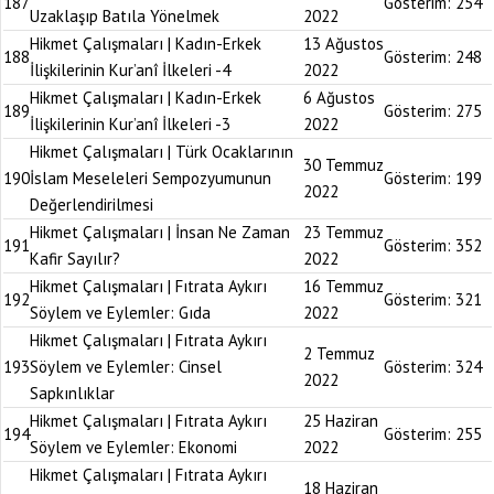
187
Gösterim:
254
Uzaklaşıp Batıla Yönelmek
2022
Hikmet Çalışmaları | Kadın-Erkek
13 Ağustos
188
Gösterim:
248
İlişkilerinin Kur’anî İlkeleri -4
2022
Hikmet Çalışmaları | Kadın-Erkek
6 Ağustos
189
Gösterim:
275
İlişkilerinin Kur’anî İlkeleri -3
2022
Hikmet Çalışmaları | Türk Ocaklarının
30 Temmuz
190
İslam Meseleleri Sempozyumunun
Gösterim:
199
2022
Değerlendirilmesi
Hikmet Çalışmaları | İnsan Ne Zaman
23 Temmuz
191
Gösterim:
352
Kafir Sayılır?
2022
Hikmet Çalışmaları | Fıtrata Aykırı
16 Temmuz
192
Gösterim:
321
Söylem ve Eylemler: Gıda
2022
Hikmet Çalışmaları | Fıtrata Aykırı
2 Temmuz
193
Söylem ve Eylemler: Cinsel
Gösterim:
324
2022
Sapkınlıklar
Hikmet Çalışmaları | Fıtrata Aykırı
25 Haziran
194
Gösterim:
255
Söylem ve Eylemler: Ekonomi
2022
Hikmet Çalışmaları | Fıtrata Aykırı
18 Haziran