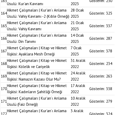
163
Gösterim:
230
Usulü: Kur’an Kavramı
2023
Hikmet Çalışmaları | Kur’an’ı Anlama
28 Ocak
164
Gösterim:
325
Usulü: Vahiy Kavramı -2 (Kıble Örneği)
2023
Hikmet Çalışmaları | Kur’an’ı Anlama
21 Ocak
165
Gösterim:
337
Usulü: Vahiy Kavramı
2023
Hikmet Çalışmaları | Kur’an’ı Anlama
14 Ocak
166
Gösterim:
287
Usulü: Din Tanımı
2023
Hikmet Çalışmaları | Kitap ve Hikmet
7 Ocak
167
Gösterim:
378
İlişkisi: Ayaklara Mesh Örneği
2023
Hikmet Çalışmaları | Kitap ve Hikmet
31 Aralık
168
Gösterim:
234
İlişkisi: Kölelik ve Cariyelik
2022
Hikmet Çalışmaları | Kitap ve Hikmet
24 Aralık
169
Gösterim:
263
İlişkisi: Namazın Kazası Olur Mu?
2022
Hikmet Çalışmaları | Kitap ve Hikmet
17 Aralık
170
Gösterim:
338
İlişkisi: Kadınların Şahitliği Örneği
2022
Hikmet Çalışmaları | Kur’an’ı Anlama
10 Aralık
171
Gösterim:
279
Usulü (Faiz Örneği)
2022
Hikmet Çalışmaları | Kur’an’ı Anlama
3 Aralık
172
Gösterim:
324