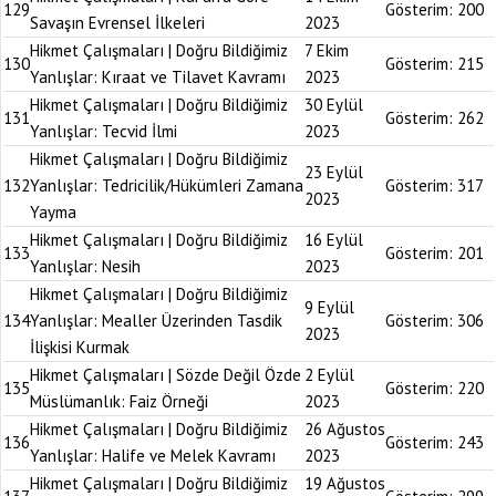
129
Gösterim:
200
Savaşın Evrensel İlkeleri
2023
Hikmet Çalışmaları | Doğru Bildiğimiz
7 Ekim
130
Gösterim:
215
Yanlışlar: Kıraat ve Tilavet Kavramı
2023
Hikmet Çalışmaları | Doğru Bildiğimiz
30 Eylül
131
Gösterim:
262
Yanlışlar: Tecvid İlmi
2023
Hikmet Çalışmaları | Doğru Bildiğimiz
23 Eylül
132
Yanlışlar: Tedricilik/Hükümleri Zamana
Gösterim:
317
2023
Yayma
Hikmet Çalışmaları | Doğru Bildiğimiz
16 Eylül
133
Gösterim:
201
Yanlışlar: Nesih
2023
Hikmet Çalışmaları | Doğru Bildiğimiz
9 Eylül
134
Yanlışlar: Mealler Üzerinden Tasdik
Gösterim:
306
2023
İlişkisi Kurmak
Hikmet Çalışmaları | Sözde Değil Özde
2 Eylül
135
Gösterim:
220
Müslümanlık: Faiz Örneği
2023
Hikmet Çalışmaları | Doğru Bildiğimiz
26 Ağustos
136
Gösterim:
243
Yanlışlar: Halife ve Melek Kavramı
2023
Hikmet Çalışmaları | Doğru Bildiğimiz
19 Ağustos