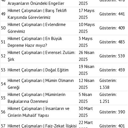
Arayanların Önündeki Engeller
2025
Hikmet Çalışmaları | Barış Teklifi
17 Mayıs
49
Gösterim:
441
Karşısında Görevlerimiz
2025
Hikmet Çalışmaları | Evlendirme
10 Mayıs
50
Gösterim:
409
Görevimiz
2025
Hikmet Çalışmaları | En Büyük
3 Mayıs
51
Gösterim:
483
Depreme Hazır mıyız?
2025
Hikmet Çalışmaları | Evrensel Zulüm:
26 Nisan
52
Gösterim:
539
Şirk
2025
19 Nisan
53
Hikmet Çalışmaları | Doğal Eğitim
Gösterim:
459
2025
Hikmet Çalışmaları | Mümin Olmanın
12 Nisan
Gösterim:
54
Gereği
2025
1.338
Hikmet Çalışmaları | Müminlerin
5 Nisan
Gösterim:
55
Başkalarına Özenmesi
2025
1.251
Hikmet Çalışmaları | İnsanların ve
30 Mart
56
Gösterim:
390
Cinlerin Muhalif Yapısı
2025
22 Mart
57
Hikmet Çalışmaları | Faiz-Zekat İlişkisi
Gösterim:
401