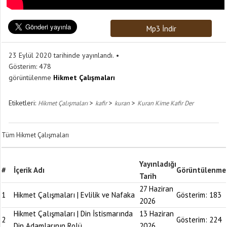
Mp3 İndir
23 Eylül 2020 tarihinde yayınlandı.
Gösterim:
478
görüntülenme
Hikmet Çalışmaları
Etiketleri:
>
>
>
Hikmet Çalışmaları
kafir
kuran
Kuran Kime Kafir Der
Tüm Hikmet Çalışmaları
Yayınladığı
#
İçerik Adı
Görüntülenme
Tarih
27 Haziran
1
Hikmet Çalışmaları | Evlilik ve Nafaka
Gösterim:
183
2026
Hikmet Çalışmaları | Din İstismarında
13 Haziran
2
Gösterim:
224
Din Adamlarının Rolü
2026