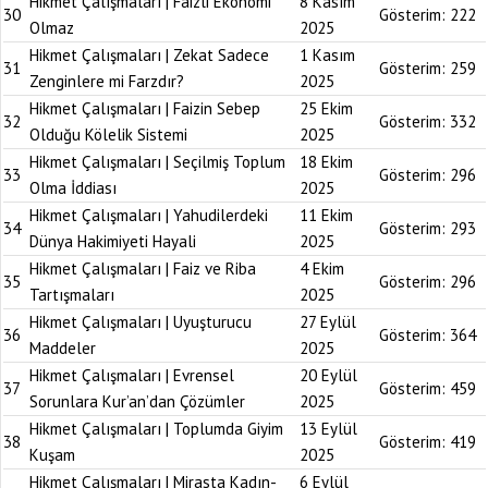
Hikmet Çalışmaları | Faizli Ekonomi
8 Kasım
30
Gösterim:
222
Olmaz
2025
Hikmet Çalışmaları | Zekat Sadece
1 Kasım
31
Gösterim:
259
Zenginlere mi Farzdır?
2025
Hikmet Çalışmaları | Faizin Sebep
25 Ekim
32
Gösterim:
332
Olduğu Kölelik Sistemi
2025
Hikmet Çalışmaları | Seçilmiş Toplum
18 Ekim
33
Gösterim:
296
Olma İddiası
2025
Hikmet Çalışmaları | Yahudilerdeki
11 Ekim
34
Gösterim:
293
Dünya Hakimiyeti Hayali
2025
Hikmet Çalışmaları | Faiz ve Riba
4 Ekim
35
Gösterim:
296
Tartışmaları
2025
Hikmet Çalışmaları | Uyuşturucu
27 Eylül
36
Gösterim:
364
Maddeler
2025
Hikmet Çalışmaları | Evrensel
20 Eylül
37
Gösterim:
459
Sorunlara Kur’an’dan Çözümler
2025
Hikmet Çalışmaları | Toplumda Giyim
13 Eylül
38
Gösterim:
419
Kuşam
2025
Hikmet Çalışmaları | Mirasta Kadın-
6 Eylül