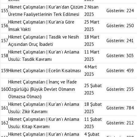
Hikmet Çalışmaları | Kur’an’dan Çözüm
2 Nisan
155
Gösterim:
224
Üretme Faaliyetlerinin Terk Edilmesi
2023
Hikmet Çalışmaları | Kur’an’a Göre
25 Mart
156
Gösterim:
250
İmsak Vakti
2023
Hikmet Çalışmaları | Tasdik ve Nesih
18 Mart
157
Gösterim:
241
Açısından Oruç İbadeti
2023
Hikmet Çalışmaları | Kur’an’ı Anlama
11 Mart
158
Gösterim:
303
Usulü: Tasdik Kavramı
2023
4 Mart
159
Hikmet Çalışmaları | Ecelin Kısalması
Gösterim:
439
2023
Hikmet Çalışmaları | İnanç ve İfade
25 Şubat
160
Özgürlüğü (Büyük Devlet Olmanın
Gösterim:
235
2023
Olmazsa Olmazı)
Hikmet Çalışmaları | Kur’an’ı Anlama
18 Şubat
161
Gösterim:
784
Usulü: Zikir Kavramı
2023
Hikmet Çalışmaları | Kur’an’ı Anlama
11 Şubat
162
Gösterim:
212
Usulü: Kitap Kavramı
2023
Hikmet Çalışmaları | Kur’an’ı Anlama
4 Şubat