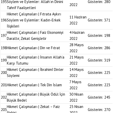
195
Söylem ve Eylemler: Allah’ın Dinini
Gösterim:
280
2022
Tahrif Faaliyetleri
Hikmet Çalışmaları | Fıtrata Aykırı
11 Haziran
196
Söylem ve Eylemler: Kadın-Erkek
Gösterim:
371
2022
İlişkileri
Hikmet Çalışmaları | Faiz Ekonomiyi
4 Haziran
197
Gösterim:
198
Daraltır, Zekat Genişletir
2022
28 Mayıs
198
Hikmet Çalışmaları | Din ve Fıtrat
Gösterim:
286
2022
Hikmet Çalışmaları | İnsanın Allah’a
21 Mayıs
199
Gösterim:
319
Karşı Tutumu
2022
Hikmet Çalışmaları | İbrahimî Dinler
14 Mayıs
200
Gösterim:
225
Söylemi
2022
7 Mayıs
201
Hikmet Çalışmaları | Tek Din İslam
Gösterim:
223
2022
Hikmet Çalışmaları | Büyük Ödül İçin
30 Nisan
202
Gösterim:
245
Büyük Bedel
2022
Hikmet Çalışmaları | Zekat – Faiz
23 Nisan
203
Gösterim:
270
İlişkisi
2022