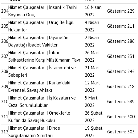
Hikmet Çalışmaları | İnsanlık Tarihi
16 Nisan
204
Gösterim:
229
Boyunca Oruç
2022
Hikmet Çalışmaları | Oruç İle İlgili
9 Nisan
205
Gösterim:
211
Hükümler
2022
Hikmet Çalışmaları | Diyanet’in
2 Nisan
206
Gösterim:
286
Dayattığı İbadet Vakitleri
2022
Hikmet Çalışmaları | İtibar
26 Mart
207
Gösterim:
231
Suikastlerine Karşı Müslümanın Tavrı
2022
Hikmet Çalışmaları | İslamofobi ve
21 Mart
208
Gösterim:
242
Sebepleri
2022
Hikmet Çalışmaları | Kur’an’daki
12 Mart
209
Gösterim:
218
Evrensel Savaş Ahlakı
2022
Hikmet Çalışmaları | İş Kazaları ve
5 Mart
210
Gösterim:
589
Cezai Sorumluluklar
2022
Hikmet Çalışmaları | Örneklerle
26 Şubat
211
Gösterim:
300
Kur’an’da Savaş Hukuku
2022
Hikmet Çalışmaları | Dinde
19 Şubat
212
Gösterim:
303
Sorgulamanın Sınırları
2022