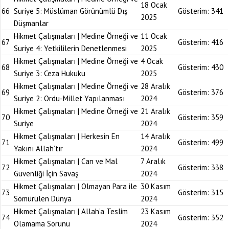
18 Ocak
66
Suriye 5: Müslüman Görünümlü Dış
Gösterim:
341
2025
Düşmanlar
Hikmet Çalışmaları | Medine Örneği ve
11 Ocak
67
Gösterim:
416
Suriye 4: Yetkililerin Denetlenmesi
2025
Hikmet Çalışmaları | Medine Örneği ve
4 Ocak
68
Gösterim:
430
Suriye 3: Ceza Hukuku
2025
Hikmet Çalışmaları | Medine Örneği ve
28 Aralık
69
Gösterim:
376
Suriye 2: Ordu-Millet Yapılanması
2024
Hikmet Çalışmaları | Medine Örneği ve
21 Aralık
70
Gösterim:
359
Suriye
2024
Hikmet Çalışmaları | Herkesin En
14 Aralık
71
Gösterim:
499
Yakını Allah’tır
2024
Hikmet Çalışmaları | Can ve Mal
7 Aralık
72
Gösterim:
338
Güvenliği İçin Savaş
2024
Hikmet Çalışmaları | Olmayan Para ile
30 Kasım
73
Gösterim:
315
Sömürülen Dünya
2024
Hikmet Çalışmaları | Allah’a Teslim
23 Kasım
74
Gösterim:
352
Olamama Sorunu
2024