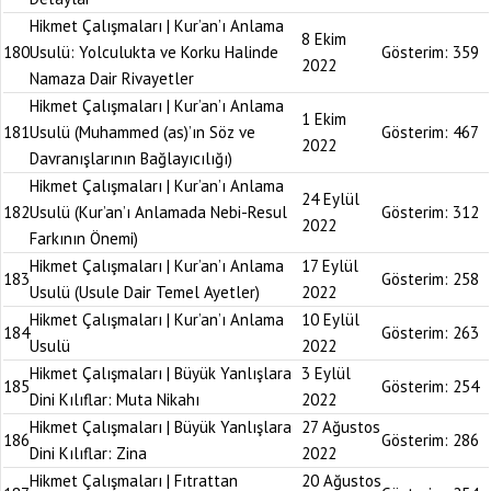
Hikmet Çalışmaları | Kur’an’ı Anlama
8 Ekim
180
Usulü: Yolculukta ve Korku Halinde
Gösterim:
359
2022
Namaza Dair Rivayetler
Hikmet Çalışmaları | Kur’an’ı Anlama
1 Ekim
181
Usulü (Muhammed (as)’ın Söz ve
Gösterim:
467
2022
Davranışlarının Bağlayıcılığı)
Hikmet Çalışmaları | Kur’an’ı Anlama
24 Eylül
182
Usulü (Kur’an’ı Anlamada Nebi-Resul
Gösterim:
312
2022
Farkının Önemi)
Hikmet Çalışmaları | Kur’an’ı Anlama
17 Eylül
183
Gösterim:
258
Usulü (Usule Dair Temel Ayetler)
2022
Hikmet Çalışmaları | Kur’an’ı Anlama
10 Eylül
184
Gösterim:
263
Usulü
2022
Hikmet Çalışmaları | Büyük Yanlışlara
3 Eylül
185
Gösterim:
254
Dini Kılıflar: Muta Nikahı
2022
Hikmet Çalışmaları | Büyük Yanlışlara
27 Ağustos
186
Gösterim:
286
Dini Kılıflar: Zina
2022
Hikmet Çalışmaları | Fıtrattan
20 Ağustos