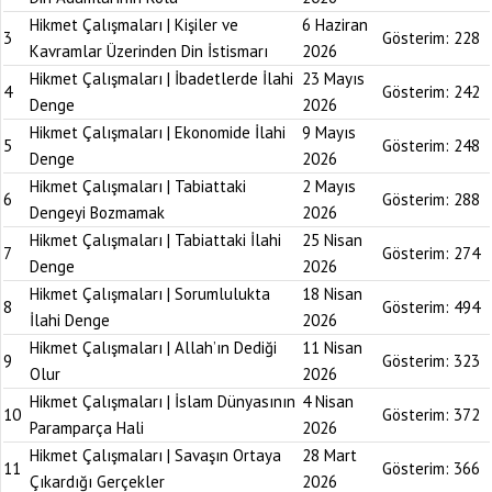
Hikmet Çalışmaları | Kişiler ve
6 Haziran
3
Gösterim:
228
Kavramlar Üzerinden Din İstismarı
2026
Hikmet Çalışmaları | İbadetlerde İlahi
23 Mayıs
4
Gösterim:
242
Denge
2026
Hikmet Çalışmaları | Ekonomide İlahi
9 Mayıs
5
Gösterim:
248
Denge
2026
Hikmet Çalışmaları | Tabiattaki
2 Mayıs
6
Gösterim:
288
Dengeyi Bozmamak
2026
Hikmet Çalışmaları | Tabiattaki İlahi
25 Nisan
7
Gösterim:
274
Denge
2026
Hikmet Çalışmaları | Sorumlulukta
18 Nisan
8
Gösterim:
494
İlahi Denge
2026
Hikmet Çalışmaları | Allah’ın Dediği
11 Nisan
9
Gösterim:
323
Olur
2026
Hikmet Çalışmaları | İslam Dünyasının
4 Nisan
10
Gösterim:
372
Paramparça Hali
2026
Hikmet Çalışmaları | Savaşın Ortaya
28 Mart
11
Gösterim:
366
Çıkardığı Gerçekler
2026