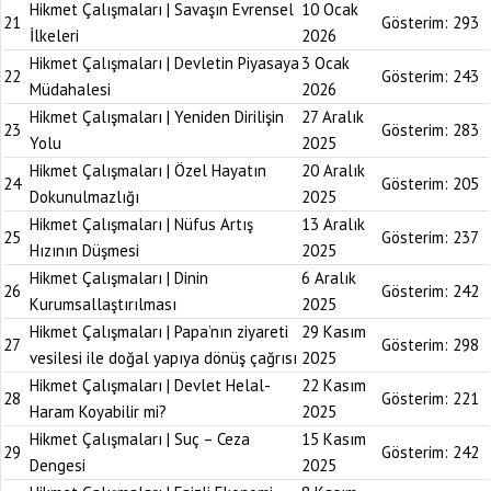
Hikmet Çalışmaları | Savaşın Evrensel
10 Ocak
21
Gösterim:
293
İlkeleri
2026
Hikmet Çalışmaları | Devletin Piyasaya
3 Ocak
22
Gösterim:
243
Müdahalesi
2026
Hikmet Çalışmaları | Yeniden Dirilişin
27 Aralık
23
Gösterim:
283
Yolu
2025
Hikmet Çalışmaları | Özel Hayatın
20 Aralık
24
Gösterim:
205
Dokunulmazlığı
2025
Hikmet Çalışmaları | Nüfus Artış
13 Aralık
25
Gösterim:
237
Hızının Düşmesi
2025
Hikmet Çalışmaları | Dinin
6 Aralık
26
Gösterim:
242
Kurumsallaştırılması
2025
Hikmet Çalışmaları | Papa’nın ziyareti
29 Kasım
27
Gösterim:
298
vesilesi ile doğal yapıya dönüş çağrısı
2025
Hikmet Çalışmaları | Devlet Helal-
22 Kasım
28
Gösterim:
221
Haram Koyabilir mi?
2025
Hikmet Çalışmaları | Suç – Ceza
15 Kasım
29
Gösterim:
242
Dengesi
2025