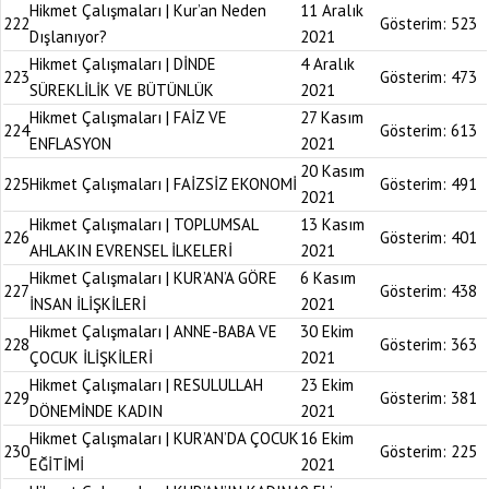
Hikmet Çalışmaları | Kur’an Neden
11 Aralık
222
Gösterim:
523
Dışlanıyor?
2021
Hikmet Çalışmaları | DİNDE
4 Aralık
223
Gösterim:
473
SÜREKLİLİK VE BÜTÜNLÜK
2021
Hikmet Çalışmaları | FAİZ VE
27 Kasım
224
Gösterim:
613
ENFLASYON
2021
20 Kasım
225
Hikmet Çalışmaları | FAİZSİZ EKONOMİ
Gösterim:
491
2021
Hikmet Çalışmaları | TOPLUMSAL
13 Kasım
226
Gösterim:
401
AHLAKIN EVRENSEL İLKELERİ
2021
Hikmet Çalışmaları | KUR’AN’A GÖRE
6 Kasım
227
Gösterim:
438
İNSAN İLİŞKİLERİ
2021
Hikmet Çalışmaları | ANNE-BABA VE
30 Ekim
228
Gösterim:
363
ÇOCUK İLİŞKİLERİ
2021
Hikmet Çalışmaları | RESULULLAH
23 Ekim
229
Gösterim:
381
DÖNEMİNDE KADIN
2021
Hikmet Çalışmaları | KUR’AN’DA ÇOCUK
16 Ekim
230
Gösterim:
225
EĞİTİMİ
2021