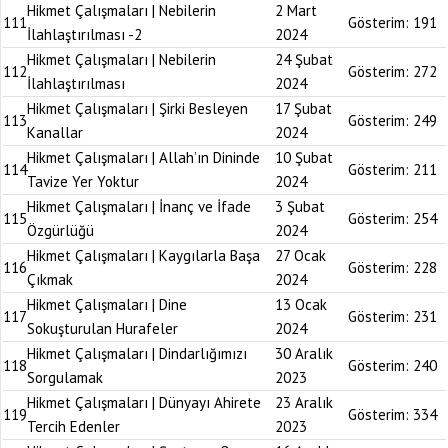
Hikmet Çalışmaları | Nebilerin
2 Mart
111
Gösterim:
191
İlahlaştırılması -2
2024
Hikmet Çalışmaları | Nebilerin
24 Şubat
112
Gösterim:
272
İlahlaştırılması
2024
Hikmet Çalışmaları | Şirki Besleyen
17 Şubat
113
Gösterim:
249
Kanallar
2024
Hikmet Çalışmaları | Allah’ın Dininde
10 Şubat
114
Gösterim:
211
Tavize Yer Yoktur
2024
Hikmet Çalışmaları | İnanç ve İfade
3 Şubat
115
Gösterim:
254
Özgürlüğü
2024
Hikmet Çalışmaları | Kaygılarla Başa
27 Ocak
116
Gösterim:
228
Çıkmak
2024
Hikmet Çalışmaları | Dine
13 Ocak
117
Gösterim:
231
Sokuşturulan Hurafeler
2024
Hikmet Çalışmaları | Dindarlığımızı
30 Aralık
118
Gösterim:
240
Sorgulamak
2023
Hikmet Çalışmaları | Dünyayı Ahirete
23 Aralık
119
Gösterim:
334
Tercih Edenler
2023