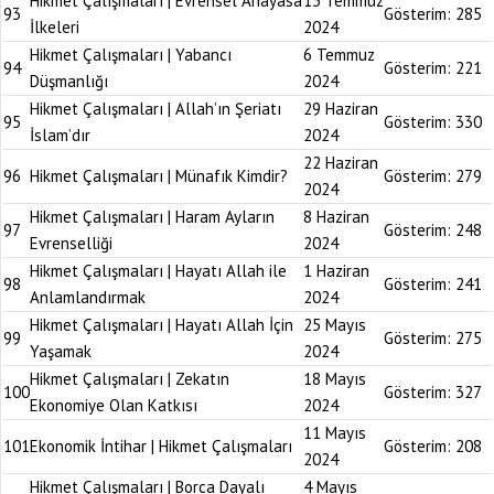
Hikmet Çalışmaları | Evrensel Anayasa
13 Temmuz
93
Gösterim:
285
İlkeleri
2024
Hikmet Çalışmaları | Yabancı
6 Temmuz
94
Gösterim:
221
Düşmanlığı
2024
Hikmet Çalışmaları | Allah’ın Şeriatı
29 Haziran
95
Gösterim:
330
İslam’dır
2024
22 Haziran
96
Hikmet Çalışmaları | Münafık Kimdir?
Gösterim:
279
2024
Hikmet Çalışmaları | Haram Ayların
8 Haziran
97
Gösterim:
248
Evrenselliği
2024
Hikmet Çalışmaları | Hayatı Allah ile
1 Haziran
98
Gösterim:
241
Anlamlandırmak
2024
Hikmet Çalışmaları | Hayatı Allah İçin
25 Mayıs
99
Gösterim:
275
Yaşamak
2024
Hikmet Çalışmaları | Zekatın
18 Mayıs
100
Gösterim:
327
Ekonomiye Olan Katkısı
2024
11 Mayıs
101
Ekonomik İntihar | Hikmet Çalışmaları
Gösterim:
208
2024
Hikmet Çalışmaları | Borca Dayalı
4 Mayıs